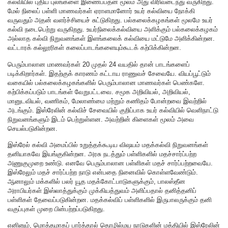
கல்வியில் புதிய புலங்களை இணைப்பதன் மூலம் அது விரிவடைந்து வருகிறது.
மேல் நிலைப் பள்ளி மாணவர்கள் ஏராளமானோர் உயர் கல்வியை நோக்கி
வருவதும் அதன் வளர்ச்சியைச் சுட்டுகிறது. பல்கலைக்கழகங்கள் மூலமே உயர்
கல்வி நடைபெற்று வருகிறது. உயர்நிலைக்கல்வியை அளிக்கும் பல்கலைக்கழகம்
அல்லாத கல்வி நிறுவனங்கள் இளங்கலைக் கல்வியை மட்டுமே அளிக்கின்றன.
வட்டாரக் கல்லூரிகள் கலைப்பாடங்களையும்கூடக் கற்பிக்கின்றன.
பெரும்பாலான மாணவர்கள் 20 முதல் 24 வயதில் தான் பாடங்களைப்
படிக்கிறார்கள். இதற்குக் காரணம் கட்டாய ராணுவச் சேவையே. வியப்பூட்டும்
வகையில் பல்கலைக்கழகங்களில் பெரும்பாலான மாணவர்கள் பெண்களே.
கற்பிக்கப்படும் பாடங்கள் வேறுபட்டவை. சமூக அறிவியல், அறிவியல்,
மானுடவியல், வணிகம், மேலாண்மை மற்றும் கணிதம் போன்றவை இவற்றில்
அடங்கும். இஸ்ரேலின் கல்விச் சேவையில் குறிப்பாக உயர் கல்வியில் வெளிநாட்டு
நிறுவனங்களும் இடம் பெற்றுள்ளன. அவற்றின் கிளைகள் மூலம் அவை
செயல்படுகின்றன.
இஸ்ரேல் கல்வி அமைப்பில் உறுத்தக்கூடிய விஷயம் மதக்கல்வி நிறுவனங்கள்
தனியாகவே இயங்குகின்றன. அரசு நடத்தும் பள்ளிகளில் மதச்சார்ப்பற்ற
அணுகுமுறை உண்டு. எனவே பெரும்பாலான பள்ளிகள் மதச் சார்ப்பற்றவையே.
இஸ்ரேலும் மதச் சார்ப்பற்ற நாடு என்பதை நினைவில் கொள்ளவேண்டும்.
ஆனாலும் மக்களில் பலர் யூத மதக்கோட்பாடுகளுக்கும், பாலஸ்தீன
அராபியர்கள் இஸ்லாத்துக்கும் முக்கியத்துவம் அளிப்பதால் தனித்தனிப்
பள்ளிகள் தேவைப்படுகின்றன. மதக்கல்விப் பள்ளிகளில் இருபாலருக்கும் தனி
வகுப்புகள் முறை பின்பற்றப்படுகிறது.
எனினும், மொத்தமாகப் பார்த்தால் தொழில்மய நாடுகளின் மத்தியில் இஸ்ரேலின்