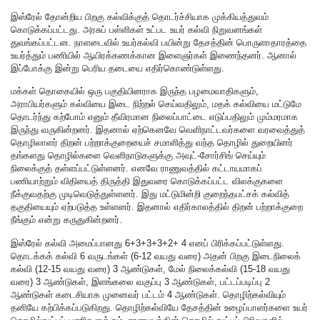
இஸ்ரேல் தோன்றிய பிறகு கல்விக்குத் தொடர்ச்சியாக முக்கியத்துவம்
கொடுக்கப்பட்டது. அரசுப் பள்ளிகள் உட்பட உயர் கல்வி நிறுவனங்கள்
துவங்கப்பட்டன. நாளடைவில் உயர்கல்வி பயின்று தேசத்தின் பொருளாதாரத்தை
உயர்த்தும் பணியில் ஆயிரக்கணக்கான இளைஞர்கள் இணைந்தனர். ஆனால்
இப்போக்கு இன்று பெரிய தடையை எதிர்கொண்டுள்ளது.
மக்கள் தொகையில் ஒரு பகுதியினராக இருந்த பழமைவாதிகளும்,
அராபியர்களும் கல்வியை இடை நிற்றல் செய்வதிலும், மதக் கல்வியை மட்டுமே
தொடர்ந்து கற்போம் எனும் தீவிரமான நிலைப்பாட்டை எடுப்பதிலும் மும்மரமாக
இருந்து வருகின்றனர். இதனால் ஏற்கெனவே வெளிநாட்டவர்களை வரவைத்துத்
தொழிலாளர் திறன் பற்றாக்குறையைச் சமாளித்து வந்த தொழில் துறையினர்
தங்களது தொழில்களை வெளிநாடுகளுக்கு அவுட்-சோர்சிங் செய்யும்
நிலைக்குத் தள்ளப்பட்டுள்ளனர். எனவே ராணுவத்தில் கட்டாயமாகப்
பணியாற்றும் விதியைத் திருத்தி இதுவரை கொடுக்கப்பட்ட விலக்குகளை
நீக்குவதற்கு முடிவெடுத்துள்ளனர். இது மட்டுமின்றி குறைந்தபட்சக் கல்வித்
தகுதியையும் ஏற்படுத்த உள்ளனர். இதனால் எதிர்காலத்தில் திறன் பற்றாக்குறை
நீங்கும் என்று கருதுகின்றனர்.
இஸ்ரேல் கல்வி அமைப்பானது 6+3+3+3+2+ 4 எனப் பிரிக்கப்பட்டுள்ளது.
தொடக்கக் கல்வி 6 வருடங்கள் (6-12 வயது வரை) அதன் பிறகு இடைநிலைக்
கல்வி (12-15 வயது வரை) 3 ஆண்டுகள், மேல் நிலைக்கல்வி (15-18 வயது
வரை) 3 ஆண்டுகள், இளங்கலை வகுப்பு 3 ஆண்டுகள், பட்டப்படிப்பு 2
ஆண்டுகள் கடைசியாக முனைவர் பட்டம் 4 ஆண்டுகள். தொழிற்கல்வியும்
தனியே கற்பிக்கப்படுகிறது. தொழிற்கல்வியே தேசத்தின் உழைப்பாளர்களை உயர்