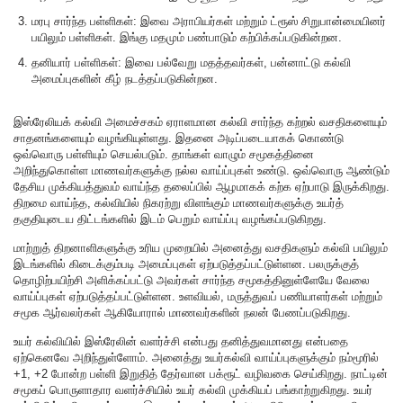
மரபு சார்ந்த பள்ளிகள்: இவை அராபியர்கள் மற்றும் ட்ரூஸ் சிறுபான்மையினர்
பயிலும் பள்ளிகள். இங்கு மதமும் பண்பாடும் கற்பிக்கப்படுகின்றன.
தனியார் பள்ளிகள்: இவை பல்வேறு மதத்தவர்கள், பன்னாட்டு கல்வி
அமைப்புகளின் கீழ் நடத்தப்படுகின்றன.
இஸ்ரேலியக் கல்வி அமைச்சகம் ஏராளமான கல்வி சார்ந்த கற்றல் வசதிகளையும்
சாதனங்களையும் வழங்கியுள்ளது. இதனை அடிப்படையாகக் கொண்டு
ஒவ்வொரு பள்ளியும் செயல்படும். தாங்கள் வாழும் சமூகத்தினை
அறிந்துகொள்ள மாணவர்களுக்கு நல்ல வாய்ப்புகள் உண்டு. ஒவ்வொரு ஆண்டும்
தேசிய முக்கியத்துவம் வாய்ந்த தலைப்பில் ஆழமாகக் கற்க ஏற்பாடு இருக்கிறது.
திறமை வாய்ந்த, கல்வியில் நிகரற்று விளங்கும் மாணவர்களுக்கு உயர்த்
தகுதியுடைய திட்டங்களில் இடம் பெறும் வாய்ப்பு வழங்கப்படுகிறது.
மாற்றுத் திறனாளிகளுக்கு உரிய முறையில் அனைத்து வசதிகளும் கல்வி பயிலும்
இடங்களில் கிடைக்கும்படி அமைப்புகள் ஏற்படுத்தப்பட்டுள்ளன. பலருக்குத்
தொழிற்பயிற்சி அளிக்கப்பட்டு அவர்கள் சார்ந்த சமூகத்தினுள்ளேயே வேலை
வாய்ப்புகள் ஏற்படுத்தப்பட்டுள்ளன. உளவியல், மருத்துவப் பணியாளர்கள் மற்றும்
சமூக ஆர்வலர்கள் ஆகியோரால் மாணவர்களின் நலன் பேணப்படுகிறது.
உயர் கல்வியில் இஸ்ரேலின் வளர்ச்சி என்பது தனித்துவமானது என்பதை
ஏற்கெனவே அறிந்துள்ளோம். அனைத்து உயர்கல்வி வாய்ப்புகளுக்கும் நம்மூரில்
+1, +2 போன்ற பள்ளி இறுதித் தேர்வான பக்ரூட் வழிவகை செய்கிறது. நாட்டின்
சமூகப் பொருளாதார வளர்ச்சியில் உயர் கல்வி முக்கியப் பங்காற்றுகிறது. உயர்