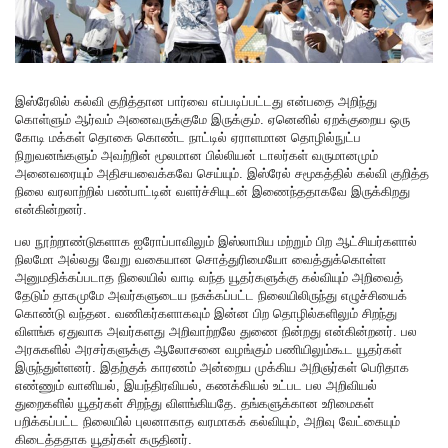
இஸ்ரேலில் கல்வி குறித்தான பார்வை எப்படிப்பட்டது என்பதை அறிந்து
கொள்ளும் ஆர்வம் அனைவருக்குமே இருக்கும். ஏனெனில் ஏறக்குறைய ஒரு
கோடி மக்கள் தொகை கொண்ட நாட்டில் ஏராளமான தொழில்நுட்ப
நிறுவனங்களும் அவற்றின் மூலமான பில்லியன் டாலர்கள் வருமானமும்
அனைவரையும் அதிசயவைக்கவே செய்யும். இஸ்ரேல் சமூகத்தில் கல்வி குறித்த
நிலை வரலாற்றில் பண்பாட்டின் வளர்ச்சியுடன் இணைந்ததாகவே இருக்கிறது
என்கின்றனர்.
பல நூற்றாண்டுகளாக ஐரோப்பாவிலும் இஸ்லாமிய மற்றும் பிற ஆட்சியர்களால்
நிலமோ அல்லது வேறு வகையான சொத்துரிமையோ வைத்துக்கொள்ள
அனுமதிக்கப்படாத நிலையில் வாடி வந்த யூதர்களுக்கு கல்வியும் அறிவைத்
தேடும் தாகமுமே அவர்களுடைய நசுக்கப்பட்ட நிலையிலிருந்து எழுச்சியைக்
கொண்டு வந்தன. வணிகர்களாகவும் இன்ன பிற தொழில்களிலும் சிறந்து
விளங்க ஏதுவாக அவர்களது அறிவாற்றலே துணை நின்றது என்கின்றனர். பல
அரசுகளில் அரசர்களுக்கு ஆலோசனை வழங்கும் பணியிலும்கூட யூதர்கள்
இருந்துள்ளனர். இதற்குக் காரணம் அன்றைய முக்கிய அறிஞர்கள் பெரிதாக
எண்ணும் வானியல், இயந்திரவியல், கணக்கியல் உட்பட பல அறிவியல்
துறைகளில் யூதர்கள் சிறந்து விளங்கியதே. தங்களுக்கான உரிமைகள்
பறிக்கப்பட்ட நிலையில் புலனாகாத வரமாகக் கல்வியும், அறிவு வேட்கையும்
கிடைத்ததாக யூதர்கள் கருதினர்.