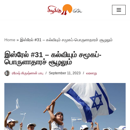
Skip
to
content
Home
»
இஸ்ரேல் #31 – கல்வியும் சமூகப்-பொருளாதாரச் சூழலும்
இஸ்ரேல் #31 – கல்வியும் சமூகப்-
பொருளாதாரச் சூழலும்
ரமேஷ் கிருஷ்ணன் பாபு
September 11, 2023
வரலாறு