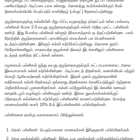
தொழில்நுட்பப் பணிகளுக்கும், ராணுவத்தின் தொழில் நுட்பப் பிரிவுகளில்
பணியாற்றவும் அடிப்படையாக உள்ளது. அனைத்து உயர்க்கல்விக்கும் மேல்
நிலைக்கல்வியில் பெறப்படும் சான்றிதழ் (பக்ரூட்) தேவைப்படுகிறது.
குழந்தைகளுக்கு கல்வியின் மீது ஈர்ப்பு வருவதற்கு நம்நாட்டில் உள்ள பால்வாடி
பள்ளிகள் போல 2-3 வயது குழந்தைகளுக்குக் கல்வி அறிவு புகட்ட பள்ளிகள்
உண்டு. இது போன்ற பள்ளிகள் உள்ளூர் நிர்வாகத்தால் நடத்தப்படுகின்றன. பகல்
நேரத்தில் குழந்தைகளைப் பராமரிக்கும் மையங்கள் பல பெண்களால்
நடத்தப்படுகின்றன. இங்கும் கல்வி கற்பிக்கப்படுகிறது. தொலை தூரப்
பிரதேசங்களிலும், சாதகமற்ற சூழல்கள் நிலவும் இடங்களிலும் பள்ளிகளை
நடத்தத் தனித்த திட்டங்கள் உள்ளன.
மழலையர் பள்ளிகள் ஐந்து வயது குழந்தைகளுக்குக் கட்டாயமானவை; அவை
இலவசமாகக் கல்வி கற்பிக்கின்றன. அடிப்படைத் திறன்கள், கணக்கியல் மற்றும்
மொழி ஆகியவற்றைக் கற்பிக்கிறார்கள். இதன் மூலம் குழந்தைகளின்
எதிர்காலக் கல்வி சிறக்கவும் தங்களது திறன்களை வெளிப்படுத்தும் ஆற்றலை
அதிகரிக்கவும் முனைகிறார்கள். கல்வி பயிற்றுவிக்கும் இடங்களில் உணவும்
உறைவிடமும் வழங்கும் பள்ளிகளும் உண்டு. இவை துவக்கக்கல்விக்குப்
பிந்தையக் கல்வியைக் கற்பிக்கும் பள்ளிகளில் காணப்படுகின்றன. மொத்த
மாணவர்களில் சுமார் 10% பேர் இப்பள்ளிகளில் பயில்கிறார்கள்.
பள்ளிகளை நான்கு வகைகளாகப் பிரித்துள்ளனர்.
அரசுப் பள்ளிகள்: பெரும்பாலான மாணவர்கள் இங்குதான் பயில்கிறார்கள்.
அரசு மதக்கல்விப் பள்ளிகள்: இங்கு யூத மதக்கல்வி பயிற்றுவிக்கப்படுகிறது.