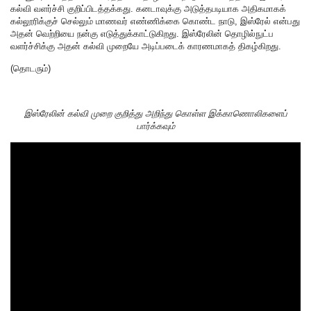
கல்வி வளர்ச்சி குறிப்பிடத்தக்கது. கனடாவுக்கு அடுத்தபடியாக அதிகமாகக்
கல்லூரிக்குச் செல்லும் மாணவர் எண்ணிக்கை கொண்ட நாடு, இஸ்ரேல் என்பது
அதன் வெற்றியை நன்கு எடுத்துக்காட்டுகிறது. இஸ்ரேலின் தொழில்நுட்ப
வளர்ச்சிக்கு அதன் கல்வி முறையே அடிப்படைக் காரணமாகத் திகழ்கிறது.
(தொடரும்)
இஸ்ரேலின் கல்வி முறை குறித்து அறிந்து கொள்ள இக்காணொலிகளைப்
பார்க்கவும்