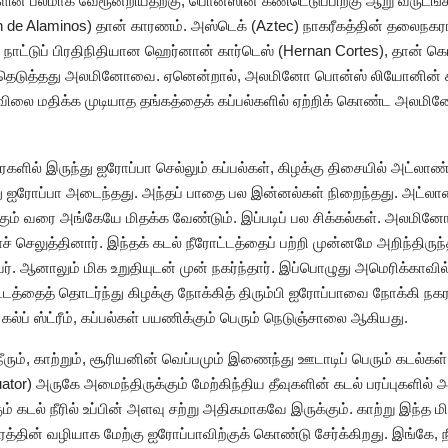
ின் பலமாக வேரூன்றியதற்கு, பொன்ஸின் கண்டெடுப்பிற்கு ஆறு வருடங்கள்
de Alaminos) தான் காரணம். அஸ்டெக் (Aztec) நாகரீகத்தின் தலைந
் நாட்டுப் பிரதிநிதியான ஹெர்னான் கார்டெஸ் (Hernan Cortes), தான் 
ேர்ந்தெடுத்தது அலமினோவை. ஏனென்றால், அலமினோ பொன்ஸ் லியோனின் கப
 விலை மதிக்க முடியாத தங்கத்தைக் கப்பல்களில் ஏற்றிக் கொண்ட அலமின
ளில் இருந்து ஐரோப்பா செல்லும் கப்பல்கள், கிழக்கு திசையில் அட்லாண்டி
ு ஐரோப்பா அடைந்தது. அந்தப் பாதை பல இன்னல்கள் நிறைந்தது. அட்லாண்ட
ங்கும் வரை அங்கேயே மிதக்க வேண்டும். இப்படிப் பல சிக்கல்கள். அலமினோ,
் செலுத்தினார். இந்தக் கடல் நீரோட்டத்தைப் பற்றி முன்னமே அறிந்திருந்
். ஆனாலும் மிக உறுதியுடன் முன் நகர்ந்தார். இப்பொழுது அமெரிக்காவி
த்தைத் தொடர்ந்து கிழக்கு நோக்கித் திரும்பி ஐரோப்பாவை நோக்கி நகரத் 
ல்ப் ஸ்ட்ரீம், கப்பல்கள் பயணிக்கும் பெரும் நெடுஞ்சாலை ஆகியது.
நீரும், காற்றும், சூரியனின் வெப்பமும் இணைந்து ஊடாடிப் பெரும் கடல
tor) அருகே அமைந்திருக்கும் மேற்கிந்திய தீவுகளின் கடல் பரப்புகளில் அ
் கடல் நீரில் உப்பின் அளவு சற்று அதிகமாகவே இருக்கும். காற்று இந்
ிரத்தின் வழியாக மேற்கு ஐரோப்பாவிற்குக் கொண்டு சேர்க்கிறது. இங்கே, நீ