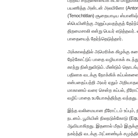
பற்றிய சிந்தனையைக் கடல் மாலுமிகள
பயணித்த அன்டன் அலமினோ (Anton 
(Tenochtitlan) சூறையாடிய ஸ்பானிஷ
ஸ்பெயினிற்கு அனுப்புவதற்குத் த
திறமைசாலி என்று பெயர் எடுத்தவர்.
பாதையைத் தேர்ந்தெடுத்தார்.
அக்காலத்தில் அமெரிக்க கிழக்கு கரைக
நேர்கோட்டுப் பாதை வழியாகக் கடந்த
காற்று நின்றுவிடும். மீண்டும் தொட
பதிலாக வடக்கு நோக்கிக் கப்பல்களைச
என்பதைப்பற்றி அவர் ஏதும் அறியாதவர
மாகாணம் வரை சென்ற கப்பல், நீரோட்ட
வழிப் பாதை உபயோகத்திற்கு வந்தது. க
இந்த வலிமையான நீரோட்டம் உப்பும், 
நடனம். பூமியின் நிலநடுக்கோடு (Equa
ஆவியாகிறது. இதனால் மீதம் இருக்கும
நகர்த்தி வடக்கு அட்லாண்டிக் சமுத்த