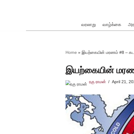
Skip
to
வரலாறு
வாழ்க்கை
அர
content
ok
Home
»
இயற்கையின் மரணம் #8 – கடலில
இயற்கையின் மரணம்
ரகு ராமன்
April 21, 2
pp