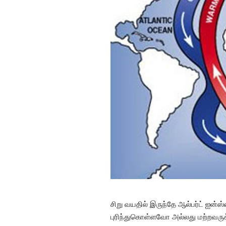
சிறு வயதில் இருந்தே ஆல்பர்ட் ஐன்ஸ
புரிந்துகொள்ளவோ அல்லது மற்றவருக