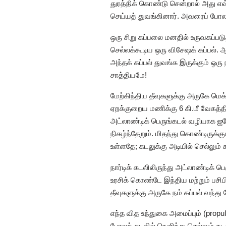
துரத்திக் கொண்டு சென்றால் அது எ
செய்யத் துவங்கினார். அவரைப் போ
ஒரு சிறு கப்பலை மனதில் உருவகப்படு
செல்லக்கூடிய ஒரு விசேஷக் கப்பல். 
அந்தக் கப்பல் துவங்க இருக்கும் 
சாத்தியமே!
மேற்கிந்திய தீவுகளுக்கு அருகே மெ
ஏறக்குறைய மணிக்கு 6 கி.மீ வேகத்த
அட்லாண்டிக் பெருங்கடல் வழியாக ஐர
நிகழ்ந்தேறும். மிதந்து கொண்டிருக்க
உள்ளதே; கடலுக்கு அடியில் செல்லும்
நார்டிக் கடலிலிருந்து அட்லாண்டிக்
உரசிக் கொண்டே இந்திய மற்றும் பசிப
தீவுகளுக்கு அருகே நம் கப்பல் வந்து
எந்த வித உந்துகை அமைப்பும் (propu
போலக் கடலில் நெளிந்து செல்லும் கடல