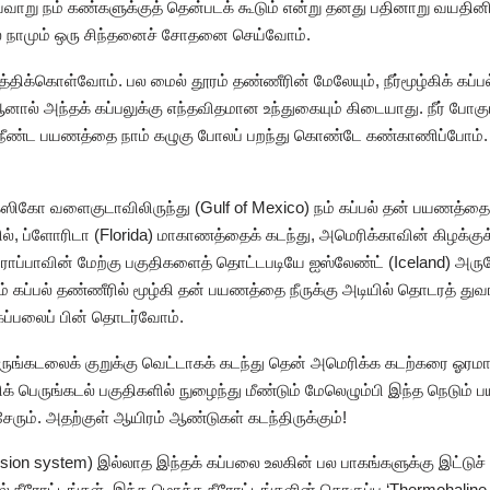
வ்வாறு நம் கண்களுக்குத் தென்படக் கூடும் என்று தனது பதினாறு வய
ல நாமும் ஒரு சிந்தனைச் சோதனை செய்வோம்.
த்திக்கொள்வோம். பல மைல் தூரம் தண்ணீரின் மேலேயும், நீர்மூழ்கிக் கப
ஆனால் அந்தக் கப்பலுக்கு எந்தவிதமான உந்துகையும் கிடையாது. நீர் போக
ஒரு நீண்ட பயணத்தை நாம் கழுகு போலப் பறந்து கொண்டே கண்காணிப்போம
க்ஸிகோ வளைகுடாவிலிருந்து (Gulf of Mexico) நம் கப்பல் தன் பயணத்த
ில், ப்ளோரிடா (Florida) மாகாணத்தைக் கடந்து, அமெரிக்காவின் கிழக்க
ோப்பாவின் மேற்கு பகுதிகளைத் தொட்டபடியே ஐஸ்லேண்ட் (Iceland) அரு
ும் கப்பல் தண்ணீரில் மூழ்கி தன் பயணத்தை நீருக்கு அடியில் தொடரத் துவங்
 கப்பலைப் பின் தொடர்வோம்.
 பெருங்கடலைக் குறுக்கு வெட்டாகக் கடந்து தென் அமெரிக்க கடற்கரை ஓர
ிக் பெருங்கடல் பகுதிகளில் நுழைந்து மீண்டும் மேலெழும்பி இந்த நெடும்
 சேரும். அதற்குள் ஆயிரம் ஆண்டுகள் கடந்திருக்கும்!
lsion system) இல்லாத இந்தக் கப்பலை உலகின் பல பாகங்களுக்கு இட்டுச
் நீரோட்டங்கள். இந்த மொத்த நீரோட்டங்களின் தொகுப்பு ‘Thermohaline c