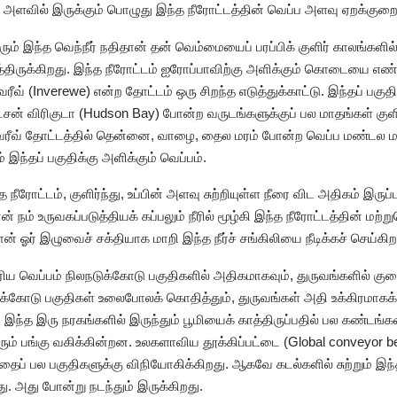
்ப அளவில் இருக்கும் பொழுது இந்த நீரோட்டத்தின் வெப்ப அளவு ஏறக்குறைய 
வரும் இந்த வெந்நீர் நதிதான் தன் வெம்மையைப் பரப்பிக் குளிர் காலங்க
திருக்கிறது. இந்த நீரோட்டம் ஐரோப்பாவிற்கு அளிக்கும் கொடையை எண்ணி
ரீவ் (Inverewe) என்ற தோட்டம் ஒரு சிறந்த எடுத்துக்காட்டு. இந்தப் பகுதி
் விரிகுடா (Hudson Bay) போன்ற வருடங்களுக்குப் பல மாதங்கள் குளிர்ந
ீவ் தோட்டத்தில் தென்னை, வாழை, தைல மரம் போன்ற வெப்ப மண்டல மரம் 
 இந்தப் பகுதிக்கு அளிக்கும் வெப்பம்.
நீரோட்டம், குளிர்ந்து, உப்பின் அளவு சுற்றியுள்ள நீரை விட அதிகம் இருப
் நம் உருவகப்படுத்தியக் கப்பலும் நீரில் மூழ்கி இந்த நீரோட்டத்தின் ம
ான் ஓர் இழுவைச் சக்தியாக மாறி இந்த நீர்ச் சங்கிலியை நீடிக்கச் செய்கிற
ரிய வெப்பம் நிலநடுக்கோடு பகுதிகளில் அதிகமாகவும், துருவங்களில் குற
டுக்கோடு பகுதிகள் உலைபோலக் கொதித்தும், துருவங்கள் அதி உக்கிரமாகக் 
ம். இந்த இரு நரகங்களில் இருந்தும் பூமியைக் காத்திருப்பதில் பல கண்ட
பெரும் பங்கு வகிக்கின்றன. உலகளாவிய தூக்கிப்பட்டை (Global conveyor b
த்தைப் பல பகுதிகளுக்கு விநியோகிக்கிறது. ஆகவே கடல்களில் சுற்றும் இந்த 
ு. அது போன்று நடந்தும் இருக்கிறது.