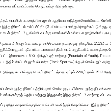
ிலையை நிர்ணயிப்பதில் பெரும் பங்கு ஆற்றுகிறது.
ித்தக் கப்பலின் பயணத்தின் முதல் பகுதியை எடுத்துக்கொள்வோம். மேற்கி
் இந்த நீரோட்டம் கல்ப் ஸ்ட்ரீம் (Gulf stream) என்று அழைக்கப்படுகிறத
டல் நீரோட்டம் பூமியின் வடக்கு பாகங்களில் உள்ள பல நாடுகளின் பரு
இருப்பை அறிந்து கொண்டது தற்செயலாக நடந்த ஒரு நிகழ்வே. 1513ஆம்
 குறிக்கோளுடன் புளோரிடா மாகாணத்தின் கடல் பகுதிகளில் பயணத்தை மே
ட்ட இளமையை மீட்டெடுக்கும் ஓர் ஊற்றை (Fountain of Youth). Pirates
ற படத்தில் கேப்டன் ஜாக் ஸ்பாரோ (Jack Sparrow) தேடிச் செல்வதும் அத
த்தது கடலில் ஒரு பெரும் நீரோட்டத்தை. ஏப்ரல் 22ஆம் நாள் 1513 தேதிய
 கப்பல்கள் இந்த நீரோட்டத்தில் முன் செல்ல முடியவில்லை. இந்த நீர் எங்க
் எங்களுக்குத் தெரிய வந்தது இதுதான்; இந்த நீரோட்டம் காற்றை விட வல
்பு ஏதோ காரணங்களுக்காக வெளி உலகிற்குச் சேரவில்லை. இந்த நீரோட்ட