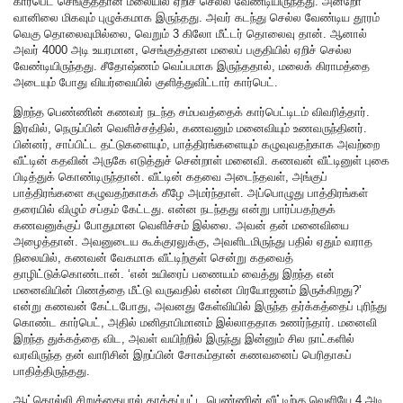
கார்பெட் செங்குத்தான மலையில் ஏறிச் செல்ல வேண்டியிருந்தது. அன்றோ
வானிலை மிகவும் புழுக்கமாக இருந்தது. அவர் கடந்து செல்ல வேண்டிய தூரம்
வெகு தொலைவுமில்லை, வெறும் 3 கிலோ மீட்டர் தொலைவு தான். ஆனால்
அவர் 4000 அடி உயரமான, செங்குத்தான மலைப் பகுதியில் ஏறிச் செல்ல
வேண்டியிருந்தது. சீதோஷ்ணம் வெப்பமாக இருந்ததால், மலைக் கிராமத்தை
அடையும் போது வியர்வையில் குளித்துவிட்டார் கார்பெட்.
இறந்த பெண்ணின் கணவர் நடந்த சம்பவத்தைக் கார்பெட்டிடம் விவரித்தார்.
இரவில், நெருப்பின் வெளிச்சத்தில், கணவனும் மனைவியும் உணவருந்தினர்.
பின்னர், சாப்பிட்ட தட்டுகளையும், பாத்திரங்களையும் கழுவுவதற்காக அவற்றை
வீட்டின் கதவின் அருகே எடுத்துச் சென்றாள் மனைவி. கணவன் வீட்டினுள் புகை
பிடித்துக் கொண்டிருந்தான். வீட்டின் கதவை அடைந்தவள், அங்குப்
பாத்திரங்களை கழுவதற்காகக் கீழே அமர்ந்தாள். அப்பொழுது பாத்திரங்கள்
தரையில் விழும் சப்தம் கேட்டது. என்ன நடந்தது என்று பார்ப்பதற்குக்
கணவனுக்குப் போதுமான வெளிச்சம் இல்லை. அவன் தன் மனைவியை
அழைத்தான். அவனுடைய கூக்குரலுக்கு, அவளிடமிருந்து பதில் ஏதும் வராத
நிலையில், கணவன் வேகமாக வீட்டிற்குள் சென்று கதவைத்
தாழிட்டுக்கொண்டான். ‘என் உயிரைப் பணையம் வைத்து இறந்த என்
மனைவியின் பிணத்தை மீட்டு வருவதில் என்ன பிரயோஜனம் இருக்கிறது?’
என்று கணவன் கேட்டபோது, அவனது கேள்வியில் இருந்த தர்க்கத்தைப் புரிந்து
கொண்ட கார்பெட், அதில் மனிதாபிமானம் இல்லாததாக உணர்ந்தார். மனைவி
இறந்த துக்கத்தை விட, அவள் வயிற்றில் இருந்து இன்னும் சில நாட்களில்
வரவிருந்த தன் வாரிசின் இறப்பின் சோகம்தான் கணவனைப் பெரிதாகப்
பாதித்திருந்தது.
ஆட்கொல்லி சிறுத்தையால் தாக்கப்பட்ட பெண்ணின் வீட்டிற்கு வெளியே 4 அடி