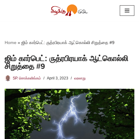
Skip
to
content
Home
»
ஜிம் கார்பெட்: ருத்ரபிரயாக் ஆட்கொல்லி சிறுத்தை #9
ஜிம் கார்பெட்: ருத்ரபிரயாக் ஆட்கொல்லி
சிறுத்தை #9
SP. சொக்கலிங்கம்
April 3, 2023
வரலாறு