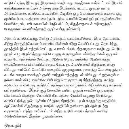
கார்பெட்டிற்கு இரவு ஓர் இருளாகத் தெரியாது. அதற்காக கார்பெட்டால் இரவில்
சுதந்திரமாகக் காட்டில் அல்லது மற்ற இடங்களில் நடமாட முடியும் என்று
அர்த்தமில்லை. கார்பெட் சடலத்தின் அருகில் ஒரு வெண்பலகைக் கல்லை ஒரு
முன்னேற்பாடாகத்தான் வைத்தார். இரவு வானில் தோன்றும் நட்சத்திரங்களின்
வெளிச்சமும், பனி மலையின் பிரதிபலிப்பும், சிறுத்தையைச் சுடுவதற்குப்
போதுமான வெளிச்சத்தைத் தரும் என்று நம்பினார்.
ஆனால் கார்பெட்டிற்கு அன்று அதிர்ஷ்டம் வாய்க்கவில்லை. இரவு தொடங்கிய
சிறிது நேரத்திற்கெல்லாம் வானில் மின்னல் கீற்று வெளிப்பட்டது. தொடர்ந்து,
தூரத்தில் இடிச் சத்தம் கேட்டது. வானம் மப்பும் மந்தாரமுமாக மாறியது. பெரிய
தூறல் விழ ஆரம்பித்தது. அப்பொழுது அருகிலுள்ள பள்ளத்தாக்கில் ஒரு கல்
உருண்டோடும் சத்தம் கேட்டது. அடுத்த நொடி, மரத்தின் அடியிலிருந்து
வைக்கோலைப் பிறாண்டும் சத்தம் கேட்டது. ஆட்கொல்லி சிறுத்தை வந்து
விட்டது. கார்பெட் கொட்டும் மழையில் முழுவதுமாக நனைந்து கொண்டிருந்தார்.
கூடவே உறைய வைக்கும் குளிர் காற்றும் சத்தத்துடன் வீசியது. சிறுத்தையோ
நனையாமல் கீழே வைக்கோலின் மீது சொகுசாக அமர்ந்திருந்தது. காற்று
கடுமையாக வீசியது. கார்பெட் தன்னுடைய வாழ்நாளில் அப்படியொரு காற்றைப்
பார்த்ததில்லை. இந்தச் சூழ்நிலையில் யாரோ ஒருவர் கையில் ஒரு லாந்தர்
விளக்கைப் பிடித்துக் கொண்டு கிராமத்தை நோக்கி வருவது தெரிந்தது.
கார்பெட்டுக்கு ஒரே ஆச்சர்யம்! இரவு நேரத்தில், புயல் காற்றுக்கு மத்தியில்,
ஆட்கொல்லி சிறுத்தை நடமாடும் பகுதியில் தனியாக ஓர் ஆள் நடந்து
வருவதைப் பார்த்த கார்பெட்டால் அந்த நபரின் தைரியத்தைக் கண்டு
அதிசயிக்காமல் இருக்க முடியவில்லை.
(தொடரும்)