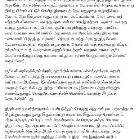
அது இரவு நேரத்தில்தான் வரும். ருத்ரபிரயாக் ஆட்கொல்லி சிறுத்தை, கொன்று
தின்று மிச்சம் விட்டுச் சென்ற இரையைத் தேடி மறுமுறை வருவதில்லை.
ஆனால் அது இம்முறை வரும் என்று கார்பெட் நம்பினார். அவர் மலை ஏறி
வந்ததன் விளைவாக அவரது ஆடைகள் ஈரமாக இருந்தன. ஆனால் அவரது
உலர்ந்த ஜாக்கெட் கார்பெட்டை குளிர் காற்றிலிருந்து காத்தது. கார்பெட்
மென்மையான வைக்கோலின் மீது வசதியாக அமர்ந்தபடியே இரவு நேர
கண்காணிப்பிற்குத் தயாரானார். அவருடன் வந்த அவரது இரு வேலை
ஆட்களையும், தான் திரும்பி வரும் வரை, அந்தக் கிராமத் தலைவரது வீட்டில்
தங்கும்படிக் கூறி அவர்களை அனுப்பி வைத்தார். மறுநாள் காலை சூரிய
வெளிச்சத்திற்குப் பிறகு தன்னை வந்து பார்த்தால் போதும் என்றும் சொல்லி
அனுப்பினார்.
சூரியன் அஸ்தமிக்கும் நேரம், தூரத்தில் கங்கை பள்ளத்தாக்கும், அதன்
பின்னால் பனி படர்ந்த இமய மலையையும் பார்ப்பதற்கே கண்கொள்ளாக்
காட்சியாக இருந்தது. இளஞ்சிவப்பான சூரியக் கதிர்கள் மெல்ல மெல்ல
மறையத் தொடங்கியது. இந்த ரம்மியமான சூழ்நிலையை அனுபவித்துக்
கொண்டிருக்கும் பொழுதே, வானத்தில் வெளிச்சம் மறைந்து இருட்டத்
தொடங்கிவிட்டது.
இருள் என்ற வார்த்தையைப் பயன்படுத்தும் பொழுது அது சார்புடையதாகத்தான்
இருக்கும். ஒருவருக்கு இருள் என்பது சாதாரண இருட்டாகத் தோன்றலாம்,
மற்றவருக்குக் கும்மிருட்டாகத் தோன்றலாம், வேறொருவருக்கு மிதமான
இருட்டாகத் தோன்றலாம். கார்பெட் பெரும்பான்மையாக, இரவை வெளியில்
கழித்ததால் அவருக்கு இருள் என்பது ஒரு பொருட்டே கிடையாது. மழை
மேகங்கள் வானத்தில் சூழ்ந்து அவ்விடம் இருட்டாக இருந்தால் ஒழிய