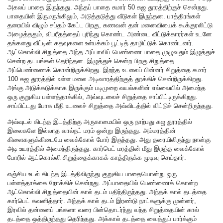
அகலப் பாதை இருந்தது. அந்தப் பாதை சுமார் 50 கஜ தூரத்திற்குச் சென்றது.
பாதையின் இருமருங்கிலும், அடுத்தடுத்து வீடுகள் இருந்தன. பாத்திரங்கள்
தரையில் விழும் சப்தம் கேட்ட பிறகு, கணவன் தன் மனைவியைக் கூக்குரலிட்டு
அழைத்ததும், விபரீதத்தைப் புரிந்து கொண்ட அண்டை வீட்டுக்காரர்கள் உடனே
தங்களது வீட்டின் கதவுகளை உள்பக்கம் பூட்டித் தாழிட்டுக் கொண்டனர்.
ஆட்கொல்லி சிறுத்தை அந்த அப்பாவிப் பெண்ணை பாதை முழுவதும் இழுத்துச்
சென்ற தடயங்கள் தெரிந்தன. இழுத்துச் சென்ற பிறகு சிறுத்தை
அப்பெண்ணைக் கொன்றிருக்கிறது. இறந்த உடலைப் பின்னர் சிறுத்தை சுமார்
100 கஜ தூரத்தில் உள்ள மலை அடிவாரத்திற்குத் தூக்கிச் சென்றிருக்கிறது.
அங்கு அடுக்கடுக்காக இருக்கும் படிமுறை வயல்களின் எல்லையில் அமைந்த
ஒரு குறுகிய பள்ளத்தாக்கில், அவ்வுடலைச் சிறுத்தை சாப்பிட்டிருக்கிறது.
சாப்பிட்டது போக மீதி உடலைச் சிறுத்தை அவ்விடத்தில் விட்டுச் சென்றிருந்தது.
அவ்வுடல் கிடந்த இடத்திற்கு அருகாமையில் ஒரு நாற்பது கஜ தூரத்தில்
இலைகளே இல்லாத வால்நட் மரம் ஒன்று இருந்தது. அம்மரத்தின்
கிளைகளுக்கிடையே வைக்கோல் போர் இருந்தது. அது தரையிலிருந்து நான்கு
அடி உயரத்தில் அமைந்திருந்தது. கார்பெட் மரத்தின் மீது இருந்த வைக்கோல்
போரில் ஆட்கொல்லி சிறுத்தைக்காகக் காத்திருக்க முடிவு செய்தார்.
எஞ்சிய உடல் கிடந்த இடத்திலிருந்து குறுகிய பாதையொன்று ஒரு
பள்ளத்தாக்கை நோக்கிச் சென்றது. அப்பாதையில் பெண்ணைக் கொன்ற
ஆட்கொல்லி சிறுத்தையின் கால் தடம் பதிந்திருந்தது. அந்தக் கால் தடத்தை
கார்பெட் கவனித்தார். அந்தக் கால் தடம் இரண்டு நாட்களுக்கு முன்னர்,
இரவில் தன்னைப் பங்களா வரை பின்தொடர்ந்து வந்த சிறுத்தையின் கால்
தடத்தை ஒத்திருந்தது தெரிந்தது. அக்கால் தடத்தை வைத்துப் பார்க்கும்