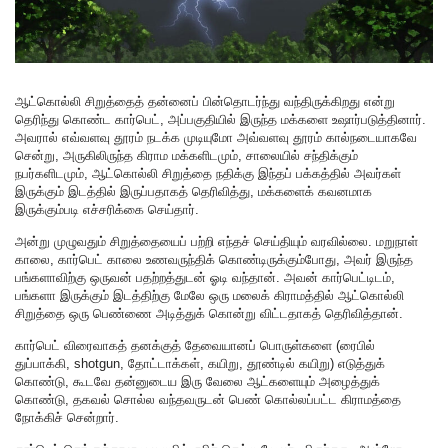
ஆட்கொல்லி சிறுத்தைத் தன்னைப் பின்தொடர்ந்து வந்திருக்கிறது என்று
தெரிந்து கொண்ட கார்பெட், அப்பகுதியில் இருந்த மக்களை உஷார்படுத்தினார்.
அவரால் எவ்வளவு தூரம் நடக்க முடியுமோ அவ்வளவு தூரம் கால்நடையாகவே
சென்று, அருகிலிருந்த கிராம மக்களிடமும், சாலையில் சந்திக்கும்
நபர்களிடமும், ஆட்கொல்லி சிறுத்தை நதிக்கு இந்தப் பக்கத்தில் அவர்கள்
இருக்கும் இடத்தில் இருப்பதாகத் தெரிவித்து, மக்களைக் கவனமாக
இருக்கும்படி எச்சரிக்கை செய்தார்.
அன்று முழுவதும் சிறுத்தையைப் பற்றி எந்தச் செய்தியும் வரவில்லை. மறுநாள்
காலை, கார்பெட் காலை உணவருந்திக் கொண்டிருக்கும்போது, அவர் இருந்த
பங்களாவிற்கு ஒருவன் பதற்றத்துடன் ஓடி வந்தான். அவன் கார்பெட்டிடம்,
பங்களா இருக்கும் இடத்திற்கு மேலே ஒரு மலைக் கிராமத்தில் ஆட்கொல்லி
சிறுத்தை ஒரு பெண்ணை அடித்துக் கொன்று விட்டதாகத் தெரிவித்தான்.
கார்பெட் விரைவாகத் தனக்குத் தேவையானப் பொருள்களை (ரைபில்
துப்பாக்கி, shotgun, தோட்டாக்கள், கயிறு, தூண்டில் கயிறு) எடுத்துக்
கொண்டு, கூடவே தன்னுடைய இரு வேலை ஆட்களையும் அழைத்துக்
கொண்டு, தகவல் சொல்ல வந்தவருடன் பெண் கொல்லப்பட்ட கிராமத்தை
நோக்கிச் சென்றார்.