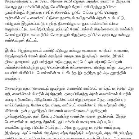
தேர்ந்தெடுத்தால், கார்பெட் அதைச் சுட்டு வீழ்த்த மரத்தில் தயாராக இருப்பார்.
அவரது துப்பாக்கியிலிருந்து வெளியேறும் தோட்டாவிலிருந்து தப்பிக்க
முயற்சிக்கும் சிறுத்தை எதிர்த் திசையில் ஓடும். அப்படி ஓடும் பொழுது
கழிகளில் கட்டி வைக்கப்பட்டுள்ள தூண்டில் கயிறுகளில் அதன் உடல் பட்டு,
கயிறுகள் இழுக்கப்பட்டு, எதிர்த் திசையிலுள்ள துப்பாக்கிகளின் விசை
அழுத்தப்பட்டு, அவற்றிலிருந்து புறப்படும் தோட்டாக்கள் சிறுத்தையைத் தாக்கிக்
கொன்றுவிடும். எவ்வழியில் சென்றாலும் சிறுத்தை தப்பிக்க முடியாது என்பது
கார்பெட்டின் திட்டம்.
இரவில் சிறுத்தையைக் கண்டு சுடுவது என்பது சவாலான காரியம். காரணம்,
சிறுத்தையின் தோல் நிறம் அதற்குச் சாதகமாக இருக்கும். எனவே இரவில்
திசை தவறாமல் குறி பார்த்துச் சுடுவதற்கு கார்பெட் ஓர் ஏற்பாடு செய்தார்.
பள்ளத்தாக்கிலிருந்து ஒரு வெண்ணிறக் கற்பலகையை எடுத்து வந்து, படிமுறை
வயலின் விளிம்பில், பெண்ணின் உடல் கிடந்த இடத்திற்கு ஓர் அடி தூரத்தில்
வைத்தார்.
அனைத்து ஏற்பாடுகளையும் முடித்துக் கொண்டு கார்பெட் வால்நட் மரத்தின் மீது
ஏறி, வைக்கோல் போரில் அமர்ந்தார். தரையிலிருந்து அவர் வைக்கோல் போரில்
எப்படி ஏறினாரோ, அதேபோல் ஆட்கொல்லி சிறுத்தையும் அந்த மரத்தில் ஏற
வாய்ப்பிருந்தது. மேலே ஏறிய பிறகு, கார்பெட் வைக்கோல் சிலவற்றைக் கீழே
வீசினார். தன் முதுகிற்குப் பின்னால் வைக்கோலைக் குவித்தார்.
முன்பகுதியிலும், தன் இடுப்பு அளவிற்கு வைக்கோலைக் குவித்தார். இறந்த
பெண்ணின் சடலத்தை நோக்கி, துப்பாக்கியும் கையுமாக அப்படியே
வைக்கோலுக்கு நடுவில் அமர்ந்தார். அவரது முதுகு மரத்தில் சாய்ந்தபடி
இருந்தது. ஆட்கொல்லி சிறுத்தை எந்த நேரத்தில் வந்தாலும், அது கீழேயிருந்து
கார்பெட்டைப் பார்ப்பதற்கான வாய்ப்பு குறைவாகத் தான் இருந்தது. பொதுவாக