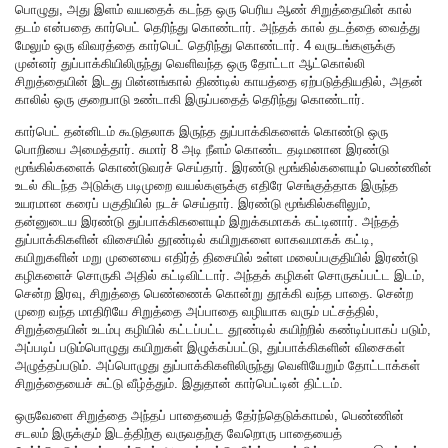
பொழுது, அது இளம் வயதைக் கடந்த ஒரு பெரிய ஆண் சிறுத்தையின் கால்
தடம் என்பதை கார்பெட் தெரிந்து கொண்டார். அந்தக் கால் தடத்தை வைத்து
மேலும் ஒரு விவரத்தை கார்பெட் தெரிந்து கொண்டார். 4 வருடங்களுக்கு
முன்னர் துப்பாக்கியிலிருந்து வெளிவந்த ஒரு தோட்டா ஆட்கொல்லி
சிறுத்தையின் இடது பின்னங்கால் திண்டில் காயத்தை ஏற்படுத்தியதில், அதன்
காலில் ஒரு குறைபாடு உண்டாகி இருப்பதைத் தெரிந்து கொண்டார்.
கார்பெட் தன்னிடம் கூடுதலாக இருந்த துப்பாக்கிகளைக் கொண்டு ஒரு
பொறியை அமைத்தார். சுமார் 8 அடி நீளம் கொண்ட தடிமனான இரண்டு
மூங்கில்களைக் கொண்டுவரச் செய்தார். இரண்டு மூங்கில்களையும் பெண்ணின்
உடல் கிடந்த அடுக்கு படிமுறை வயல்களுக்கு எதிரே செங்குத்தாக இருந்த
உயரமான கரைப் பகுதியில் நடச் செய்தார். இரண்டு மூங்கில்களிலும்,
தன்னுடைய இரண்டு துப்பாக்கிகளையும் இறுக்கமாகக் கட்டினார். அந்தத்
துப்பாக்கிகளின் விசையில் தூண்டில் கயிறுகளை லாகவமாகக் கட்டி,
கயிறுகளின் மறு முனையை எதிர்த் திசையில் உள்ள மலைப்பகுதியில் இரண்டு
கழிகளைச் சொருகி அதில் கட்டிவிட்டார். அந்தக் கழிகள் சொருகப்பட்ட இடம்,
சென்ற இரவு, சிறுத்தை பெண்ணைக் கொன்று தூக்கி வந்த பாதை. சென்ற
முறை வந்த மாதிரியே சிறுத்தை அப்பாதை வழியாக வரும் பட்சத்தில்,
சிறுத்தையின் உடம்பு கழியில் கட்டப்பட்ட தூண்டில் கயிற்றில் கண்டிப்பாகப் படும்,
அப்படிப் படும்பொழுது கயிறுகள் இழுக்கப்பட்டு, துப்பாக்கிகளின் விசைகள்
அழுத்தப்படும். அப்பொழுது துப்பாக்கிகளிலிருந்து வெளியேறும் தோட்டாக்கள்
சிறுத்தையைச் சுட்டு வீழ்த்தும். இதுதான் கார்பெட்டின் திட்டம்.
ஒருவேளை சிறுத்தை அந்தப் பாதையைத் தேர்ந்தெடுக்காமல், பெண்ணின்
சடலம் இருக்கும் இடத்திற்கு வருவதற்கு வேறொரு பாதையைத்