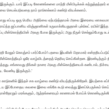
இருக்கும். யார் இப்படி கோணங்களை மாற்றி மீன்பிடிக்கக் கற்றுத்தந்தார் 
ை செயல்படுவதை நாம் நாளெல்லாம் கண்டு வியக்கலாம்.
் போது எப்படி ஒரு பெரிய அதிர்வை ஏற்படுத்தாமல் அவை இரையை லாகவமாக
ாய்ந்த ஜப்பானிய விஞ்ஞானிகள் உருவாக்கியதுதான் புல்லெட் ரயில்! இந்
்பு மீன்கொத்தியின் அலகு போல இருக்கும்; அது நீருள் செல்லும்போது உடல்
றி மேலும் கொஞ்சம் பார்ப்போம்! பறவை இயலின் பிதாமகர் என்றறியப்படும் 
மீன்கொத்தியும் ஒரே வாழ்விடத்தைத் தெரிவு செய்கின்றன. இரண்டிற்கும் நீர
ம் உகந்தது. எங்காவது நீங்கள் நாரை அலகு மீன்கொத்தியைக் கண்டால், நிச
தேட வேண்டி இருக்கும்.’
 காடுகளில் இந்தச் சக வாழ்வை கண்டு வியந்திருக்கிறேன். இயற்கை எப்ப
ைய இப்போதைய கவலை இவை எங்கே கூடு வைத்து இனப்பெருக்கம் செய்
நாள்தோறும் மரங்களும், ஆற்றங்கரையும் காணாமல் போய்க் கொண்டிருக்கி