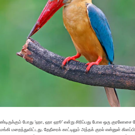
ண்டிருக்கும் போது ‘ஹா, ஹா ஹூ’ என்று சிரிப்பது போல ஒரு குரலோசை கேட
 மங்கி மறைந்துவிட்டது. தேநீரைக் காட்டிலும் அந்தக் குரல் என்னுள் கி