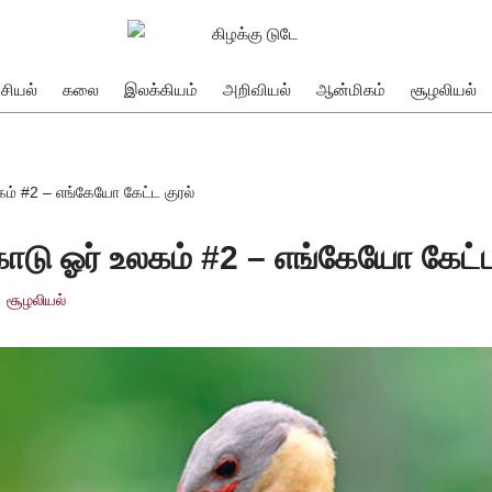
சியல்
கலை
இலக்கியம்
அறிவியல்
ஆன்மிகம்
சூழலியல்
கம் #2 – எங்கேயோ கேட்ட குரல்
ாடு ஓர் உலகம் #2 – எங்கேயோ கேட்ட
சூழலியல்