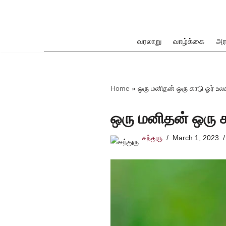
Skip
to
வரலாறு
வாழ்க்கை
அர
content
ok
Home
»
ஒரு மனிதன் ஒரு காடு ஓர் உல
ஒரு மனிதன் ஒரு க
சந்துரு
March 1, 2023
pp