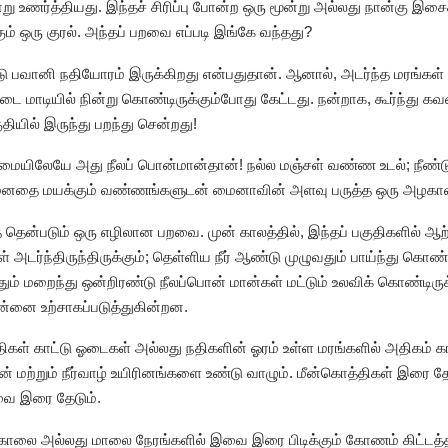
ு உணர்த்தியது. இந்தச் சிரிப்பு போன்ற ஒரு மூன்று அல்லது நான்கு இசைக
் ஒரு குரல். அந்தப் பறவை எப்படி இங்கே வந்தது?
ு பவானி நதியோரம் இருக்கிறது என்பதுதான். ஆனால், அடர்ந்த மரங்கள்
மாடியில் நின்று கொண்டிருக்கும்போது கேட்டது. நன்றாக, கூர்ந்து 
தியில் இருந்து பறந்து சென்றது!
ிலேயே அது நீலப் பொன்மான்தான்! நல்ல மஞ்சள் வண்ண உடல்; நீண்டு 
ு மனதை மயக்கும் வண்ணங்களுடன் மைனாவின் அளவு பருத்த ஒரு அழகா
ென்படும் ஒரு எழிலான பறவை. முன் காலத்தில், இந்தப் பகுதிகளில் ஆற்ற
ள் அடர்ந்திருந்திருக்கும்; தெள்ளிய நீர் ஆண்டு முழுவதும் பாய்ந்து கொ
்தும் மறைந்து ஒன்றிரண்டு நீலப்பொன் மான்கள் மட்டும் உலவிக் கொண்டிரு
ன்னை உற்சாகப்படுத்துகின்றன.
திகள் காட்டு ஓடைகள் அல்லது நதிகளின் ஓரம் உள்ள மரங்களில் அதிகம் 
மீன் மற்றும் நீர்வாழ் உயிரினங்களை உண்டு வாழும். மீன்கொத்திகள் இரை த
வை இரை தேடும்.
 காலை அல்லது மாலை நேரங்களில் இவை இரை பிடிக்கும் கோணம் கிட்டத்த