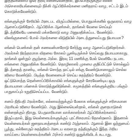
இதற்கெல்லாம் ஒரே தீர்வு என்னவென்றால், இப்போதிருக்கும் எல்லா
அசௌகரியங்களையும் நீக்கி ஆப்பிரிக்கர்களை மனிதராய் வாழ, சட்டம் இடம்
கொடுக்கவேண்டும்.
எங்களுக்குச் சேரியில் அடைபட விருப்பமில்லை, பொதுமக்களில் ஒருவராய் வாழ
ஆசைப்படுகிறோம். ஆப்பிரிக்க ஆண்கள், தாங்கள் வேலை செய்யும்
இடத்திலேயே மனைவி மக்களோடு வாழ அனுமதிக்கப்பட வேண்டும்.
விலங்குகளைப் போல் அவர்களை விடுதியில் அடைத்துவைப்பது நியாயமா?
எங்கள் பெண்கள் தன் கணவன்மாரோடு சேர்ந்து வாழ ஆசைப்படுகிறார்கள்.
அவர்கள் நிரந்தரமாக விதவை கோலம் பூண்டிருக்கச் செய்வது நியாயமாகாது.
நாங்கள் ஒன்றும் குழந்தை அல்ல. இரவு 11 மணிக்கு மேல் வெளியே நடமாட
எங்களை அனுமதிக்க வேண்டும். தொழிலாளர் முகமை குறிப்பிட்டுச் சொல்லும்
இடத்தைத் தாண்டி, எங்கள் சொந்த நாட்டில் எங்கு வேண்டுமானாலும் செல்ல
உரிமை வேண்டும். பிடித்த வேலையைச் செய்ய சுதந்திரம் வேண்டும்.
ஒட்டுமொத்த தென்னாப்பிரிக்காவில் எங்களுக்குச் சேரவேண்டிய ஒரு
நியாயமான பங்கைக் கொடுத்துவிடுங்கள். சமூகத்தில் எங்களுக்குரிய பங்கும்
பாதுகாப்பும் உறுதிசெய்யப்பட வேண்டும்.
கனம் நீதிபதி அவர்களே, எல்லாவற்றுக்கும் மேலாக எங்களுக்குச் சரிசமமான
அரசியல் உரிமை வேண்டும். அது இல்லையென்றால், எங்கள் குறைபாடுகள்
என்றைக்கும் தீராது. பெருவாரியான வாக்காளர்கள் ஆப்பிரிக்கர்களாய்
இருப்பதால், இது வெள்ளையர்களுக்குப் புரட்சிகரமாய் தோன்றலாம்.‌ இதனால்
வெள்ளையர்கள் ஜனநாயகத்தைக் கண்டு அஞ்சலாம். ஆனால் இன ஒற்றுமைப்
பூத்து, எல்லோரும் சுதந்திரம் அடைய வரலாறு தந்திருக்கும் இந்த அரிய
வாய்ப்பை வெள்ளையர்களின் அச்சம் கண்டு ஒதுக்கிவிடக் கூடாது.