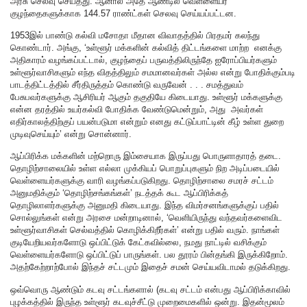
அரசு செலவு செய்தது. ஆனால் அதே ஆண்டில் வெள்ளையர்
குழந்தைகளுக்காக 144.57 ராண்ட்கள் செலவு செய்யப்பட்டன.
1953இல் பாண்டு கல்வி மசோதா மீதான விவாதத்தில் பிரதமர் கலந்து
கொண்டார். அங்கு, ‘உள்ளூர் மக்களின் கல்வித் திட்டங்களை மாற்ற எனக்கு
அதிகாரம் வழங்கப்பட்டால், குழந்தைப் பருவத்திலிருந்தே ஐரோப்பியர்களும்
உள்ளூர்வாசிகளும் எந்த விதத்திலும் சமமானவர்கள் அல்ல என்று போதிக்கும்படி
பாடத்திட்டத்தில் சீர்திருத்தம் கொண்டு வருவேன் . . . சமத்துவம்
பேசுபவர்களுக்கு ஆசிரியர் ஆகும் தகுதியே கிடையாது. உள்ளூர் மக்களுக்கு
என்ன தரத்தில் உயர்கல்வி போதிக்க வேண்டுமென்றும், அது அவர்கள்
எதிர்காலத்திற்குப் பயன்படுமா என்றும் எனது கட்டுப்பாட்டின் கீழ் உள்ள துறை
முடிவுசெய்யும்’ என்று சொன்னார்.
ஆப்பிரிக்க மக்களின் மற்றொரு இம்சையாக இருப்பது பொருளாதாரத் தடை.
தொழிற்சாலையில் உள்ள எல்லா முக்கியப் பொறுப்புகளும் நிற அடிப்படையில்
வெள்ளையர்களுக்கு வாரி வழங்கப்படுகிறது. தொழிற்சாலை சமரச் சட்டம்
அனுமதிக்கும் ‘தொழிற்சங்கங்கள்’ நடத்தக் கூட ஆப்பிரிக்கத்
தொழிலாளர்களுக்கு அனுமதி கிடையாது. இந்த விமர்சனங்களுக்குப் பதில்
சொல்லுங்கள் என்று அரசை மன்றாடினால், ‘வெளியிருந்து வந்தவர்களைவிட
உள்ளூர்வாசிகள் செல்வத்தில் கொழிக்கிறீர்கள்’ என்று பதில் வரும். நாங்கள்
குடியேறியவர்களோடு ஒப்பிட்டுக் கேட்கவில்லை, நமது நாட்டில் வசிக்கும்
வெள்ளையர்களோடு ஒப்பிட்டுப் பாருங்கள். பல தூரம் பின்தங்கி இருக்கிறோம்.
அதற்கேற்றாற்போல் இந்தச் சட்டமும் இதைச் சமன் செய்யவிடாமல் தடுக்கிறது.
ஒவ்வொரு ஆண்டும் கடவு சட்டங்களால் (கடவு சட்டம் என்பது ஆப்பிரிக்காவில்
புழக்கத்தில் இருந்த உள்ளூர் கடவுச்சீட்டு முறைமைகளில் ஒன்று. இதன்மூலம்