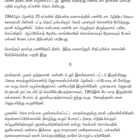
மரண தண்டனை வழங்கப்பட்டது. இதை எதிர்த்து மண்டேலா தாக்கல் செய்த
பதில் வழக்கு ஏப்ரலில் தொடங்கியது.
1964ஆம் ஆண்டு 20 ஏப்ரலில் நீதிமன்ற வளாகத்தில் மண்டேலா ஆற்றிய நெடிய
உரைதான் பின்னர் பட்டி தொட்டியெங்கும் அவர் புகழைக் கொண்டு சேர்த்தது.
தான் கம்யூனிஸ்ட் அல்ல என்பதை மண்டேலா அழுத்தம் திருத்தமாய் பதிவு
செய்கிறார். ஆப்பிரிக்கத் தேசிய காங்கிரஸின் கொள்கையும் தேவையும் பேசும்
மக்கள் மேடையாக நீதிமன்றம் மாறியது.
மொத்தம் நான்கு மணிநேரம் நீண்ட இந்த வரலாற்றுச் சிறப்புமிக்க உரையின்
தேர்ந்தெடுத்த பகுதி இது.
0
நான்தான் முதல் குற்றவாளி. என்னிடம் ஓர் இளங்கலைப் பட்டம் இருக்கிறது.
அதை வைத்துக்கொண்டு ஜொகனஸ்பர்க்கில் ஆலிவர் டாம்போவுடன் சேர்ந்து
பல வருடங்கள் வழக்கறிஞராகப் பணியாற்றி இருக்கிறேன். முறையாக அனுமதி
பெறாமல் நாட்டைவிட்டு வெளியேறியதற்காகவும், 1961இன் மே மாத இறுதியில்
மக்களைப் போராடத் தூண்டியதற்காகவும் ஐந்து வருட சிறைத்தண்டனை
அனுபவித்து வருகிறேன்.
முதலில் அரசு சார்பாக முன்வைக்கப்பட்ட வாதங்களுக்கு நான் பதிலளிக்கிறேன்.
தென்னாப்பிரிக்காவில் நிகழ்ந்து வரும் போராட்டத்தை அந்நியர்களும்
கம்யூனிஸ்டுகளும் தூண்டிவிடுகிறார்கள் என்று அவர்கள் சொல்வதில்
துளியளவும் உண்மை இல்லை. ஒரு சாதாரண மனிதனாகவும், மக்களின்
தலைவனாகவும் நான் செய்தவற்றிற்கு நானே பொறுப்பு ஏற்கிறேன்.