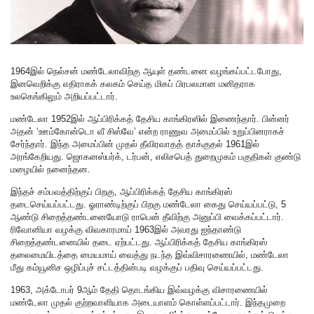
1964இல் நெல்சன் மண்டேலாவிற்கு ஆயுள் தண்டனை வழங்கப்பட்டபோது,
இனவெறிக்கு எதிராகக் கலகம் செய்த மிகப் பிரபலமான மனிதராக
உலகெங்கிலும் அறியப்பட்டார்.
மண்டேலா 1952இல் ஆப்பிரிக்கத் தேசிய காங்கிரஸில் இணைந்தார். பின்னர்
அதன் ‘ஊம்கோன்டொ வீ சிஸ்வே’ என்ற ராணுவ அமைப்பில் உறுப்பினராகச்
சேர்ந்தார். இந்த அமைப்பின் முதல் தீவிரவாதத் தாக்குதல் 1961இல்
அரங்கேறியது. ஜொகனஸ்பர்க், டர்பன், எலிசபெத் துறைமுகம் பகுதிகள் குண்டு
மழையில் நனைந்தன.
இந்தச் சம்பவத்திற்குப் பிறகு, ஆப்பிரிக்கத் தேசிய காங்கிரஸ்
தடைசெய்யப்பட்டது. ஓராண்டிற்குப் பிறகு மண்டேலா கைது செய்யப்பட்டு, 5
ஆண்டு சிறைத்தண்டனையோடு ராபென் தீவிற்கு அனுப்பி வைக்கப்பட்டார்.
ரிவோனியா வழக்கு விவகாரமாய் 1963இல் அவரது ஐந்தாண்டு
சிறைத்தண்டனையில் தடை ஏற்பட்டது. ஆப்பிரிக்கத் தேசிய காங்கிரஸ்
தலைமையிடத்தை மையமாய் வைத்து நடந்த இவ்விசாரணையில், மண்டேலா
மீது கம்யூனிச ஒழிப்புச் சட்டத்தின்படி வழக்குப் பதிவு செய்யப்பட்டது.
1963, அக்டோபர் 9ஆம் தேதி தொடங்கிய இவ்வழக்கு விசாரணையில்
மண்டேலா முதல் குற்றவாளியாக அடையாளம் கொள்ளப்பட்டார். இந்தமுறை