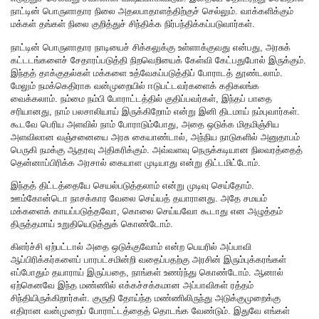
நாட்டின் பொருளாதார நிலை அதலபாதாளத்திற்குச் செல்லும். வாக்களிக்கும்
மக்கள் தங்கள் நிலை குறித்துச் சிந்திக்க நிர்பந்திக்கப்படுவார்கள்.
நாட்டின் பொருளாதார நாடியைச் சிக்கலுக்கு உள்ளாக்குவது என்பது, அரசுக்
கட்டடங்களைச் சேதாரப்படுத்தி நிறவெறியைக் கேள்வி கேட்பதுபோல் இருக்கும்.‌
இந்தத் தாக்குதல்கள் மக்களை உத்வேகப்படுத்திப் போராடத் தூண்டலாம்.
மேலும் நமக்கெதிராக வன்முறையில் ஈடுபட்டவர்களைக் கதிகலங்க
வைக்கலாம். நம்மை நம்பி போராட்டத்தில் குதிப்பவர்கள், இந்தப் பாதை
சரியானது, நாம் பலசாலியாய் இருக்கிறோம் என்று இனி திடமாய் நம்புவார்கள்.
கூடவே பெரிய அளவில் நாம் போராடும்போது, அதை ஒடுக்க மிதமிஞ்சிய
அளவிலான வஞ்சனையை அரசு கையாண்டால், அந்நிய நாடுகளில் அனுதாபம்
பெருகி நமக்கு ஆதரவு அதிகரிக்கும். அவ்வளவு நெருக்கடியான நிலவரத்தைத்
தென்னாப்பிரிக்க அரசால் கையாள முடியாது என்று திட்டமிட்டோம்.
இந்தத் திட்டத்தையே செயல்படுத்தலாம் என்று முடிவு செய்தோம்.
ஊம்கோன்டொ நாசக்கார வேலை செய்யத் தயாரானது. அதே சமயம்
மக்களைக் காயப்படுத்தவோ, கொலை செய்யவோ கூடாது என அழுத்தம்
திருத்தமாய் உறுதியெடுத்துக் கொண்டோம்.
கிளர்ச்சி ஏற்பட்டால் அதை ஒடுக்குவோம் என்ற பெயரில் அப்பாவி
ஆப்பிரிக்கர்களைப் பாரபட்சமின்றி வதைப்பதற்கு அரசின் இரும்புக்கரங்கள்
எப்போதும் தயாராய் இருப்பதை, நாங்கள் உணர்ந்து கொண்டோம். ஆனால்
ஏற்கெனவே இந்த மண்ணில் எக்கச்சக்கமான அப்பாவிகள் ரத்தம்
சிந்தியிருக்கிறார்கள். குருதி தோய்ந்த மண்ணிலிருந்து அடுக்குமுறைக்கு
எதிரான வன்முறைப் போராட்டத்தைத் தொடங்க வேண்டும். இதுவே எங்கள்