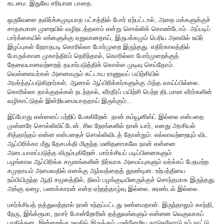
கடமை. இதுவே சரியான பாதை.
ஒருவேளை தவிர்க்கமுடியாத பட்சத்தில் போர் ஏற்பட்டால், அதை மக்களுக்குச்
சாதகமான முறையில் வழிநடத்தலாம் என்று சொல்லிக் கொண்டோம். அப்படிப்
பார்க்கையில் எங்களுக்கு ஏதுவானதாய், இருபக்கமும் பெரிய அளவில் உயிர்
இழப்புகள் நேராதபடி கொரில்லா போர்முறை இருந்தது. எதிர்காலத்தில்
போருக்கான முகாந்திரம் தெரிந்தால், கொரில்லா போர்முறைக்குத்
தேவையானவற்றைத் தயார்படுத்திக் கொள்ள முடிவு செய்தோம்.
வெள்ளையர்கள் அனைவரும் கட்டாய ராணுவப் பயிற்சியில்
அமர்த்தப்படுகிறார்கள். ஆனால் ஆப்பிரிக்கர்களுக்கு அந்த வாய்ப்பில்லை.
கொரில்லா தாக்குதல்கள் நடந்தால், வீரதீரப் பயிற்சி பெற்ற திடமான வீரர்களின்
வழிகாட்டுதல் இன்றியமையாததாய் இருக்கும்…
இப்போது என்னைப் பற்றிப் பேசுகிறேன். நான் கம்யூனிஸ்ட் இல்லை என்பதை
முன்னரே சொல்லிவிட்டேன். சில நேரங்களில் நான் யார், எனது அரசியல்
சித்தாந்தம் என்ன என்பதைச் சொல்லிவிடத் தோன்றும். எல்லாவற்றையும் விட
ஆப்பிரிக்கா மீது தேசபக்தி மிகுந்த மனிதனாகவே நான் என்னை
அடையாளப்படுத்த விரும்புகிறேன். மார்க்சியப் படிப்பினைகளும்
பழங்கால ஆப்பிரிக்க சமூகங்களின் நிர்வாக அமைப்புகளும் வர்க்கப் பேதமற்ற
சமுதாயம் அமைவதில் எனக்கு ஆர்வத்தைத் தூண்டின. உற்பத்தியை
நம்பியிருந்த ஆதி சமூகத்தில், நிலம் பழங்குடியினருக்குச் சொந்தமாக இருந்தது.
அங்கு ஏழை, பணக்காரன் என்ற ஏற்றத்தாழ்வு இல்லை. சுரண்டல் இல்லை.
மார்க்சியத் தத்துவத்தால் நான் உந்தப்பட்டது உண்மைதான். இருந்தாலும் காந்தி,
நேரு, இங்க்ரூமா, நாசர் போன்றோரின் தத்துவங்களும் என்னை வெகுவாகப்
பாதித்தன. இன்றைக்கு உலகில் இருக்கும் முன்னேறிய நாடுகளோடு நம் நாட்டு