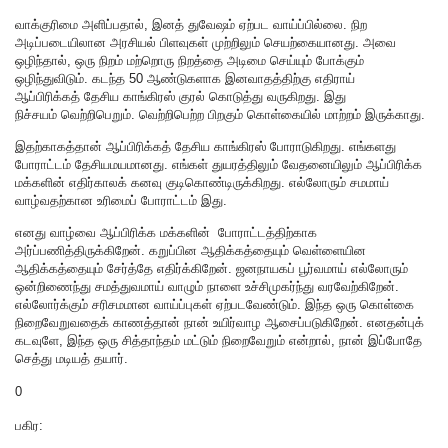
வாக்குரிமை அளிப்பதால், இனத் துவேஷம் ஏற்பட வாய்ப்பில்லை. நிற
அடிப்படையிலான அரசியல் பிளவுகள் முற்றிலும் செயற்கையானது. அவை
ஒழிந்தால், ஒரு நிறம் மற்றொரு நிறத்தை அடிமை செய்யும் போக்கும்
ஒழிந்துவிடும். கடந்த 50 ஆண்டுகளாக இனவாதத்திற்கு எதிராய்
ஆப்பிரிக்கத் தேசிய காங்கிரஸ் குரல் கொடுத்து வருகிறது. இது
நிச்சயம் வெற்றிபெறும். வெற்றிபெற்ற பிறகும் கொள்கையில் மாற்றம் இருக்காது.
இதற்காகத்தான் ஆப்பிரிக்கத் தேசிய காங்கிரஸ் போராடுகிறது. எங்களது
போராட்டம் தேசியமயமானது. எங்கள் துயரத்திலும் வேதனையிலும் ஆப்பிரிக்க
மக்களின் எதிர்காலக் கனவு குடிகொண்டிருக்கிறது. எல்லோரும் சமமாய்
வாழ்வதற்கான உரிமைப் போராட்டம் இது.
எனது வாழ்வை ஆப்பிரிக்க மக்களின் போராட்டத்திற்காக
அர்ப்பணித்திருக்கிறேன். கறுப்பின ஆதிக்கத்தையும் வெள்ளையின
ஆதிக்கத்தையும் சேர்த்தே எதிர்க்கிறேன். ஜனநாயகப் பூர்வமாய் எல்லோரும்
ஒன்றிணைந்து சமத்துவமாய் வாழும் நாளை உச்சிமுகர்ந்து வரவேற்கிறேன்.
எல்லோர்க்கும் சரிசமமான வாய்ப்புகள் ஏற்படவேண்டும். இந்த ஒரு கொள்கை
நிறைவேறுவதைக் காணத்தான் நான் உயிர்வாழ ஆசைப்படுகிறேன். எனதன்புக்
கடவுளே, இந்த ஒரு சித்தாந்தம் மட்டும் நிறைவேறும் என்றால், நான் இப்போதே
செத்து மடியத் தயார்.
0
பகிர: