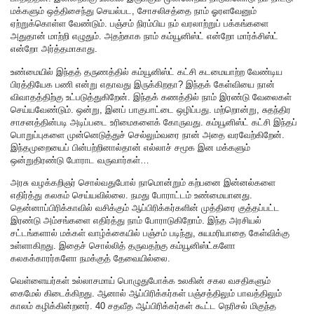
மக்களும் ஒத்திசைந்து செயல்பட, சோசலிசத்தை நாம் ஓரளவேனும்
ஏற்றுக்கொள்ள வேண்டும். பஞ்சம் நிரம்பிய நம் வரலாற்றுப் பக்கங்களை
அதுதான் மாற்றி எழுதும். அதற்காக நாம் கம்யூனிஸ்ட் என்றோ மார்க்சிஸ்ட்
என்றோ அர்த்தமாகாது.
உண்மையில் இந்தத் தருணத்தில் கம்யூனிஸ்ட் கட்சி கடமையாற்ற வேண்டிய
பிரத்தியேக பணி என்று எதாவது இருக்கிறதா? இந்தக் கேள்வியை நான்
விவாதத்திற்கு உட்படுத்துகிறேன்.‌ இந்தக் கணத்தில் நாம் இரண்டு வேலைகள்
செய்யவேண்டும். ஒன்று, இனப் பாகுபாட்டை ஒழிப்பது. மற்றொன்று, சுதந்திர
சாசனத்தின்படி அடிப்படை உரிமைகளைக் கோருவது. கம்யூனிஸ்ட் கட்சி இந்தப்
பொறுப்புகளை முன்னெடுத்துச் செல்லும்வரை நான் அதை வரவேற்கிறேன்.
இந்தமுறையைப் பின்பற்றினால்தான் எல்லாச் சமூக இன மக்களும்
ஒன்றுதிரண்டு போராட வருவார்கள்…
அரசு வழக்கறிஞர் சொல்வதுபோல் நாமொன்றும் கற்பனை இன்னல்களை
எதிர்த்து கலகம் செய்யவில்லை. நமது போராட்டம் உண்மையானது.
தென்னாப்பிரிக்காவில் வசிக்கும் ஆப்பிரிக்கர்களின் முத்திரை குத்தப்பட்ட
இரண்டு அம்சங்களை எதிர்த்து நாம் போராடுகிறோம். இந்த அரசியல்
சட்டங்களால் மக்கள் வாழ்க்கையில் பஞ்சம் படிந்து, சுயமரியாதை கேள்விக்கு
உள்ளாகிறது. இதைச் சொல்லித் தருவதற்கு கம்யூனிஸ்ட்களோ
கலகக்காரர்களோ நமக்குத் தேவையில்லை.
வெள்ளையர்கள் உல்லாசமாய் பொழுதுபோக்க உலகின் சகல வசதிகளும்
கைமேல் கிடைக்கிறது. ஆனால் ஆப்பிரிக்கர்கள் பஞ்சத்திலும் பாவத்திலும்
காலம் கழிக்கின்றனர். 40 சதவீத ஆப்பிரிக்கர்கள் கூட்ட நெரிசல் மிகுந்த