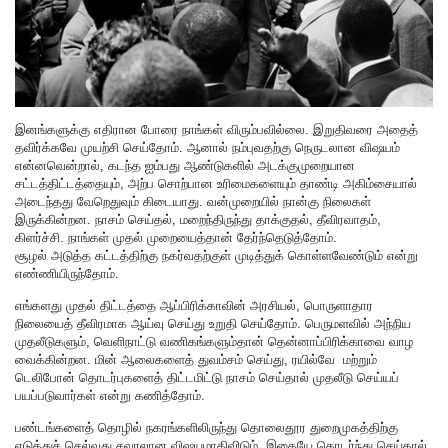
இனங்களுக்கு எதிரான போரை நாங்கள் விரும்பவில்லை. இறுதிவரை அதைத்
தவிர்க்கவே முயற்சி செய்தோம். ஆனால் நம்புவதற்கு நெருடலான விஷயம்
என்னவென்றால், கடந்த ஐம்பது ஆண்டுகளில் அடக்குமுறையான
சட்டத்திட்டத்தையும், அற்ப சொற்பான உரிமைகளையும் தாண்டி அகிம்சையால்
அடைந்தது வேறெதுவும் கிடையாது. வன்முறையில் நான்கு நிலைகள்
இருக்கின்றன. நாசம் செய்தல், மறைந்திருந்து தாக்குதல், தீவிரவாதம்,
கிளர்ச்சி. நாங்கள் முதல் முறையைத்தான் தேர்ந்தெடுத்தோம்.‌
சூழல் அடுத்த கட்டத்திற்கு நகர்வதற்குள் முடித்துக் கொள்ளவேண்டும் என்று
எண்ணியிருந்தோம்.
எங்களது முதல் திட்டத்தை ஆப்பிரிக்காவின் அரசியல், பொருளாதார
நிலையைத் தீவிரமாக ஆய்வு செய்து உறுதி செய்தோம். பெருமளவில் அந்நிய
முதலீடுகளும், வெளிநாட்டு வணிகங்களும்தான் தென்னாப்பிரிக்காவை வாழ
வைக்கின்றன. மின் ஆலைகளைத் துவம்சம் செய்து, ரயில்வே மற்றும்
டெலிபோன் தொடர்புகளைத் திட்டமிட்டு நாசம் செய்தால் முதலீடு செய்யப்
பயப்படுவார்கள் என்று கணித்தோம்.
பண்டங்களைத் தொழில் நகரங்களிலிருந்து தொலைதூர துறைமுகத்திற்கு
எடுத்துச் செல்வது சவாலான விஷயமாகிவிடும். இதையே தொடர்ந்து செய்தால்