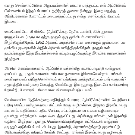
எனது தென்னாப்பிரிக்க அனுபவங்களின் ஊடாக பரந்துபட்ட என் ஆப்பிரிக்கப்
பின்னணியும் இந்தப் போராட்டத்திற்குத் துணை நின்றது. இதை மறுத்து
அந்நியர்களால் போராட்டம் மடைமாற்றப்பட்டது என்று சொல்வதில் நியாயம்
இல்லை.
ஊம்கோன்டொ வீ சிஸ்வே (ஆப்பிரிக்கத் தேசிய காங்கிரஸின் துணை
ராணுவப்படை) உருவாவதற்கு நானும் ஒரு முக்கியக் காரணியாய்
இருந்திருக்கிறேன். 1962 ஆகஸ்ட் மாதத்தில் நான் கைதாகும் முன்புவரை பல
முக்கிய முடிவுகளில் அதில் அங்கம் வகித்திருக்கிறேன். நானும் என்
நண்பர்களும் இந்த இயக்கத்தைக் கட்டியெழுப்பியதற்கு இரண்டு காரணங்கள்
இருந்தன.
அரசின் கொள்கைகளால் ஆப்பிரிக்க மக்கள்மீது கட்டுப்பாடின்றி வன்முறை
ஏவப்பட்டது, முதல் காரணம். சரியான தலைமை இல்லையென்றால், எங்கள்
உணர்வுகளைப் புரிந்துகொள்ளவும் காயத்திற்கு மருந்துபோடவும் யார் வருவார்?
சமூகத்தில் வன்முறை வெடித்து வெவ்வேறு இனத்துக்கு இடையே கசப்புணர்வு
தோன்றி, போரைவிட மோசமான விளைவுகள் ஏற்படலாம்.
வெள்ளையின ஆதிக்கத்தை எதிர்த்துப் போராடி, ஆப்பிரிக்கர்களின் வெற்றியைப்
பதிவு செய்ய வன்முறையை விட்டால் வேறு வழியில்லை. இதுவே இரண்டாவது
காரணம். எதிர்ப்பைப் பதிவு செய்ய, சட்டப்பூர்வமான எல்லா வழிகளையும்
முயன்று பார்த்தோம். அரசு அடைத்துவிட்டது. அப்போது எங்கள் முன் இரண்டு
வழிகள் இருந்தன. ஒன்று, வெள்ளையினத்திற்குக் கட்டுப்பட்டு வாழ்நாள்
முழுதும் ஒடுங்கிப்போய் கிடப்பது. இரண்டு, அரசாங்கத்தோடு முரண்பட்டு
அநியாயத்திற்கு எதிராய் கேள்வி கேட்பது. நாங்கள் இரண்டாவது வழியைத்