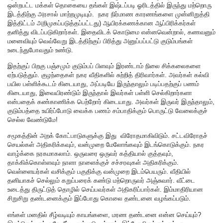
ஒன்றபட்ட மக்கள் தொகையை தங்கள் இஷ்டப்படி ஓரிடத்தில் இருந்து மற்றொரு
இடத்திற்கு அரசால் மாற்றமுடியும். நகர நிர்மாண காரணங்களை முன்னிறுத்தி
இத்திட்டம் அறிமுகப்படுத்தப்பட்டது) ஆயிரக்கணக்கான ஆப்பிரிக்கர்கள்
தனித்து விடப்படுகிறார்கள். இதைவிடக் கொடுமை என்னவென்றால், கணவனும்
மனைவியும் வெவ்வேறு இடத்திற்குப் பிரித்து அனுப்பப்பட்டு குடும்பங்கள்
உடைந்துபோவதும் உண்டு.
இதற்குப் பிறகு பஞ்சமும் குடும்பப் பிளவும் இரண்டாம் நிலை சிக்கலைகளை
ஏற்படுத்தும். குழந்தைகள் நகர வீதிகளில் சுற்றித் திரிவார்கள். அவர்கள் கல்வி
பயில பள்ளிக்கூடம் கிடையாது, அப்படியே இருந்தாலும் படிப்பதற்குப் பணம்
கிடையாது, இவையிரண்டும் இருந்தால் இவர்கள் பள்ளி செல்கிறார்களா
என்பதைக் கண்காணிக்க பெற்றோர் கிடையாது. அவர்கள் இருவர் இருந்தாலும்,
குடும்பத்தை உயிர்ப்போடு வைக்க பணம் சம்பாதிக்கும் பொருட்டு வேலைக்குச்
செல்ல வேண்டுமே!
சமூகத்தின் அறக் கோட்பாடுகளுக்கு இது விரோதமாகிவிடும். சட்டவிரோதச்
செயல்கள் அதிகரிக்கவும், வன்முறை மேலோங்கவும் இடங்கொடுக்கும். நகர
வாழ்க்கை நரகமாகலாம். ஒருவரை ஒருவர் கத்தியால் குத்தவும்,
தாக்கிக்கொள்ளவும் நாளா நாளைக்குச் சச்சரவுகள் அதிகரிக்கும்.
வெள்ளையர்கள் வசிக்கும் பகுதிக்கு வன்முறை இடம்பெயரும். வீதியில்
தனியாகச் செல்லும் கறுப்பரைக் கண்டு மற்றொருவர் அஞ்சுவார். வீட்டை
உடைத்து திருட்டுத் தொழில் செய்பவர்கள் அதிகரிப்பார்கள். இம்மாதிரியான
சிறுசிறு தண்டனைக்கும் இப்போது கொலை தண்டனை வழங்கப்படும்‌.
எங்கள் மனதில் சீழ்வடியும் காயங்களை, மரண தண்டனை என்ன செய்யும்?