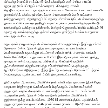
வீதிகளிலும் வறட்சி தாக்கிய நீர் தேக்கங்களிலும் மண் அரிப்பு ஏற்படும்
உறுதியற்ற நிலப்பரப்பிலும் வசிக்கின்றனர். 30 சதவீத மக்கள்
தொழிலாளர்களாகவும் ஒப்பந்தக் கூலிகளாகவும் வெள்ளையர்கள் பண்ணையில்
முறையின்றித் தங்கிவரும் இடைக்கால அடிமைகளைப் போல் நாட்களை
நகர்த்துகின்றனர். மீதமிருக்கும் 30 சதவீத மக்கள் மட்டும், வெள்ளையர்களுக்கு
இணையாய் பொருளாதாரத்திலும் சமூகப் பழக்கவழக்கங்களிலும் முன்னேறிய
நகரங்களிலும் வசித்து வருகின்றனர். இன்னும் ஜொகனஸ்பர்க்கில் வசிக்கும் 46
சதவீத ஆப்பிரிக்கர்களுக்கு, தங்கள் வாழ்வை நகர்த்திச் செல்ல போதுமான
சம்பாத்தியம் கிடையாது.
கறுப்பர்கள் ஏழையாகவும் வெள்ளையர்கள் செல்வந்தராகவும் இருப்பது எங்கள்
பிரச்சனை அல்ல. ஆனால் இந்த வரைமுறையைப் பாதுகாக்கும்படி
வெள்ளையர்கள் உருவாக்கும் சட்டம்தான் எங்கள் எதிரி. அதையே நாங்கள்
கேள்விகேட்கிறோம். வறுமையைப் போக்க இரண்டு வழிகள் உள்ளன. ஒன்று,
முறையான கல்வி வழங்குவது. மற்றொன்று, செய்யும் தொழிலில்
சூட்சமங்களைக் கற்றுக்கொடுத்து சம்பாத்தியத்தைப் பெருக்குவது.
ஆப்பிரிக்கர்கள் அறிந்தவரை, இந்த இரண்டு வழிகளும் அரசியல் சட்டத்தால்
அவர்களுக்கு வழங்கப்படாமல் அநீதி இழைக்கப்பட்டிருக்கிறது.
இப்போதுள்ள அரசாங்கம், ஆப்பிரிக்கர்கள் கல்வி கற்க தடையாக இருக்கிறது.
ஏழையாக இருந்தாலும் செல்வந்தராய் இருந்தாலும், வெள்ளையர்களின்
குழந்தையென்றால் அவர்களிடம் பணம் எதிர்பார்க்காமல் கட்டாயக் கல்வி
வழங்குகிறார்கள். ஆனால் அதே வசதிகள் இங்குள்ள ஆப்பிரிக்கக்
குழந்தைகளுக்கு வாய்ப்பதில்லை. 1960-61 காலக்கட்டத்தில், ஆப்பிரிக்கக்
குழந்தைகளுக்காக தலா 12.46 ராண்ட்களை (ராண்ட் – ஆப்பிரிக்கப் பணம்)