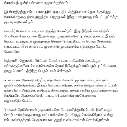
சோவியத் ஒன்றியங்களாக உருவாக்குவோம்.
இப்போதிருந்து ரஷ்ய வரலாற்றில் ஒரு புதிய அத்தியாயம் தொடங்குகிறது.‌
சோசலிசத்தை நிலைநிறுத்திய பிறகுதான் இந்த மூன்றாவது ரஷ்யப் புரட்சிக்கு
முடிவு வரவேண்டும்.
(உலகப்) போரை உடனடியாக நிறுத்த வேண்டும். இது இந்தக் கணத்தின்
அவசியத் தேவையாக இருக்கிறது. முதலாளிகளோடு தொடர்புடைய இந்தப்
போரை உடனடியாக முடிவுக்குக் கொண்டு வராவிட்டால் பெரும் சேதங்கள்
ஏற்படலாம். இதற்காக நாம் முதலாளித்துவத்தையே எதிர்த்துப் போரிட
வேண்டும்.
இத்தாலி, ஜெர்மனி, பிரிட்டன் போன்ற உலக நாடுகளில் உழைக்கும்
வர்க்கத்தினரிடையே ஏற்கெனவே தோன்றியிருக்கும் மாபெரும் புரட்சி அலை,
நமது போராட்டத்திற்கு பெரும் பலம் சேர்க்கும்.
உடனடியாக அமைதி திரும்ப, சர்வதேச அளவில் ஜனநாயகம் பூக்க நாம்
முன்னெடுத்திருக்கும் இந்தப் போராட்டத்திற்கு உலகெங்கிலும் உள்ள பாட்டாளி
மக்களின் ஏகோபித்த வரவேற்பு கிடைக்கும். எல்லா ரகசிய ஒப்பந்தங்களையும்
இப்போதே அம்பலப்படுத்தி, பாட்டாளி மக்களின் நம்பிக்கையை
வலுப்படுத்தவோம்.
‘நாங்கள் நெடுங்காலம் முதலாளிகளோடு பயணித்துவிட்டோம். இனி வரும்
சொற்ப காலத்தையாவது பாட்டாளிகளோடு பகிர்ந்து கொள்கிறோம்’ என்று
ரஷ்யாவிலிருக்கும் பெரும்பாலான குறுநில விவசாயிகள் சொல்கிறார்கள்.