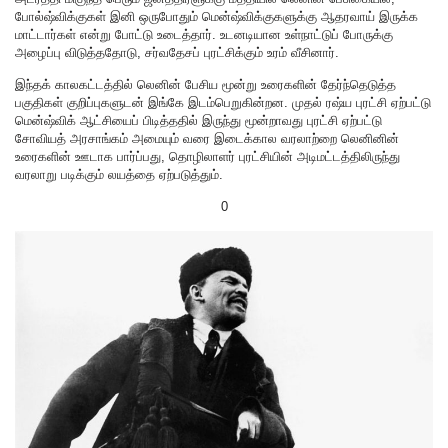
போல்ஷ்விக்குகள் இனி ஒருபோதும் மென்ஷ்விக்குகளுக்கு ஆதரவாய் இருக்க
மாட்டார்கள் என்று போட்டு உடைத்தார். உடனடியான உள்நாட்டுப் போருக்கு
அழைப்பு விடுத்ததோடு, சர்வதேசப் புரட்சிக்கும் உரம் வீசினார்.
இந்தக் காலகட்டத்தில் லெனின் பேசிய மூன்று உரைகளின் தேர்ந்தெடுத்த
பகுதிகள் குறிப்புகளுடன் இங்கே இடம்பெறுகின்றன. முதல் ரஷ்ய புரட்சி ஏற்பட்டு
மென்ஷ்விக் ஆட்சியைப் பிடித்ததில் இருந்து மூன்றாவது புரட்சி ஏற்பட்டு
சோவியத் அரசாங்கம் அமையும் வரை இடைக்கால வரலாற்றை லெனினின்
உரைகளின் ஊடாக பார்ப்பது, தொழிலாளர் புரட்சியின் அடிமட்டத்திலிருந்து
வரலாறு படிக்கும் லயத்தை ஏற்படுத்தும்.
0