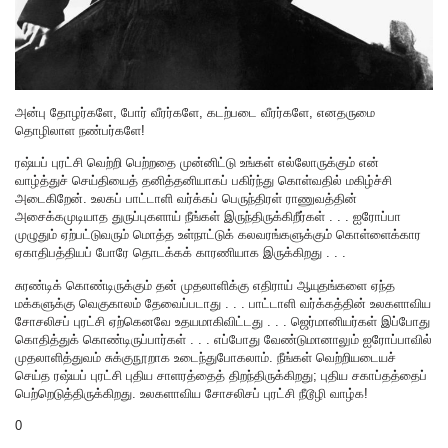
அன்பு தோழர்களே, போர் வீரர்களே, கடற்படை வீரர்களே, எனதருமை
தொழிலாள நண்பர்களே!
ரஷ்யப் புரட்சி வெற்றி பெற்றதை முன்னிட்டு உங்கள் எல்லோருக்கும் என்
வாழ்த்துச் செய்தியைத் தனித்தனியாகப் பகிர்ந்து கொள்வதில் மகிழ்ச்சி
அடைகிறேன். உலகப் பாட்டாளி வர்க்கப் பெருந்திரள் ராணுவத்தின்
அசைக்கமுடியாத துருப்புகளாய் நீங்கள் இருந்திருக்கிறீர்கள் . . . ஐரோப்பா
முழுதும் ஏற்பட்டுவரும் மொத்த உள்நாட்டுக் கலவரங்களுக்கும் கொள்ளைக்கார
ஏகாதிபத்தியப் போரே தொடக்கக் காரணியாக இருக்கிறது . . .
சுரண்டிக் கொண்டிருக்கும் தன் முதலாளிக்கு எதிராய் ஆயுதங்களை ஏந்த
மக்களுக்கு வெகுகாலம் தேவைப்படாது . . . பாட்டாளி வர்க்கத்தின் உலகளாவிய
சோசலிசப் புரட்சி ஏற்கெனவே உதயமாகிவிட்டது . . . ஜெர்மானியர்கள் இப்போது
கொதித்துக் கொண்டிருப்பார்கள் . . . எப்போது வேண்டுமானாலும் ஐரோப்பாவில்
முதலாளித்துவம் சுக்குநூறாக உடைந்துபோகலாம். நீங்கள் வெற்றியடையச்
செய்த ரஷ்யப் புரட்சி புதிய சாளரத்தைத் திறந்திருக்கிறது; புதிய சகாப்தத்தைப்
பெற்றெடுத்திருக்கிறது. உலகளாவிய சோசலிசப் புரட்சி நீடூழி வாழ்க!
0