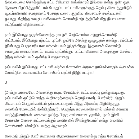
நிலவுடைமை சொத்துக்கு சட்ட ரீதியான அங்கீகாரம் இல்லை என்று ஒரே ஒரு
ஆணை பிறப்பித்துவிட்டால் போதும், பாட்டாளிகளுக்குத் தெம்பு கிடைத்துவிடும்.
உழவர்களோடு சமாதானம் பேசாத வரை, குறுநில விவசாயச் சண்டைகள்
ஓயாது. தேர்ந்த உழைப்பாளிகளைக் கொண்டு உற்பத்தியின் மீது நியாயமான
கட்டுப்பாடு விதிக்கலாம்.
நாம் இப்போது ஒருங்கிணைந்த முயற்சி மேற்கொள்ள கற்றுக்கொண்டு
விட்டோம். இப்போது ஏற்பட்ட புரட்சி ஒன்றே அதற்கு முழுமுதல் சான்று. நம்மிடம்
இப்போது பெருவாரியான மக்கள் பலம் இருக்கிறது.‌ இதனைக் கொண்டு
சகலமும் கைப்பற்றலாம். உலகப் புரட்சிக்குப் பாட்டாளிகளை அழைத்துச் செல்ல,
இந்த மக்கள் பலம் ஒன்றே போதுமானது.
ரஷ்யாவில் இப்போது பாட்டாளி வர்க்க சோசலிச அரசை நாமெல்லாரும் அமைக்க
வேண்டும். உலகளாவிய சோசலிசப் புரட்சி நீடூழி வாழ்க!
0
(அன்று மாலையே, அனைத்து ரஷ்ய சோவியத் கூட்டமைப்பு ஒன்றுகூடியது.
ரஷ்யாவின் ஒட்டுமொத்த அதிகாரத்தையும் தொழிலாளர், போர்வீரர் மற்றும்
விவசாயப் பெருமக்களிடம் ஒப்படைப்பதாய் அந்த அமைப்பு அறிவித்தது.
லெனின் மேடையில் நின்றிருந்தார். பெருத்த கரவொலிகளால் மக்கள் அவரை
வாழ்த்தினார்கள். கைகள் ஓய்ந்த பிறகு சன்னமான குரலில், ‘நாம் இனி
சோசலிச அரசை கட்டமைக்கும் பணிகளில் இறங்குவோம்’ என்று லெனின்
சொன்னார். மீண்டும் பலத்த ஆரவாரம்.
அமைதி மற்றும் போர் சமாதான ஆணைகளை அனைத்து ரஷ்ய சோவியத்