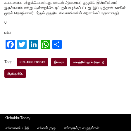
கூட்டமைப்பு ஏற்றுக்கொண்டது. மக்கள் ஆணையர் குழுவில் இன்னின்னார்
இருக்கலாம் என்று அன்றைக்கே ஒப்புதல் வழங்கப்பட்டது. இப்படித்தான் உலகின்
முதல் தொழிலாளர் மற்றும் குறுநில விவசாயிகளின் அரசாங்கம் உருவானது).
0
பகிர:
F
T
Li
W
S
a
wi
n
h
h
c
tt
k
at
ar
Tags:
KIZHAKKU TODAY
இஸ்க்ரா
காலத்தின் குரல் (தொடர்)
e
er
e
s
e
கிழக்கு டுடே
b
dI
A
o
n
p
o
p
k
KizhakkuToday
எங்களைப் பற்றி
எங்கள் குழு
எங்களுக்கு எழுதுங்கள்