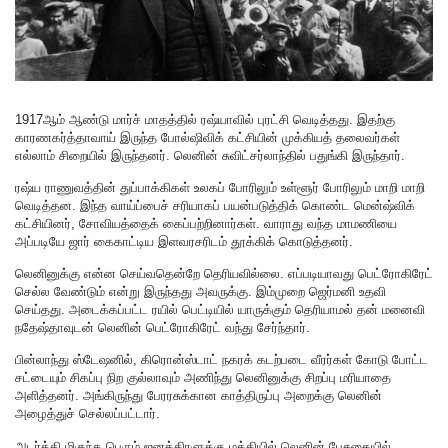
1917ஆம் ஆண்டு மார்ச் மாதத்தில் ரஷ்யாவில் புரட்சி வெடித்தது. இதற்கு
காரணகர்த்தாவாய் இருந்த போல்ஷிவிக் கட்சியின் முக்கியத் தலைவர்கள்
எல்லாம் சிறையில் இருந்தனர். லெனின் சுவிட்சர்லாந்தில் பதுங்கி இருந்தார்.
ரஷ்ய ராணுவத்தின் துப்பாக்கிகள் உலகப் போரிலும் உள்ளூர் போரிலும் மாறி மாறி
வெடித்தன‌. இந்த வாய்ப்பைச் சரியாகப் பயன்படுத்திக் கொண்ட மென்ஷ்விக்
கட்சியினர், சோவியத்தைக் கைப்பற்றினார்கள். வாராது வந்த மாமணியை
அப்படியே ஜார் கைகாட்டிய இளவரசரிடம் தூக்கிக் கொடுத்தனர்.
லெனினுக்கு என்ன செய்வதென்றே தெரியவில்லை. எப்படியாவது பெட்ரோகிரேட்
செல்ல வேண்டும் என்று இருந்தது அவருக்கு. இம்முறை ஜெர்மனி உதவி
செய்தது. அடைக்கப்பட்ட ரயில் பெட்டியில் யாருக்கும் தெரியாமல் தன் மனைவி
நதேஷ்தாவுடன் லெனின் பெட்ரோகிரேட் வந்து சேர்ந்தார்.
பின்லாந்து ஸ்டேஷனில், கிரொன்ஸ்டாட் நகரக் கடற்படை வீரர்கள் கோடு போட்ட
சட்டையும் சிகப்பு நிற குல்லாவும் அணிந்து லெனினுக்கு சிறப்பு மரியாதை
அளித்தனர். அங்கிருந்து பேரரசுக்கான காத்திருப்பு அறைக்கு லெனின்
அழைத்துச் செல்லப்பட்டார்.
அடர்த்தி மிகுந்த பெரும் ஜனத்திரளுக்கு மத்தியில் லெனின் பேசுகையில்,