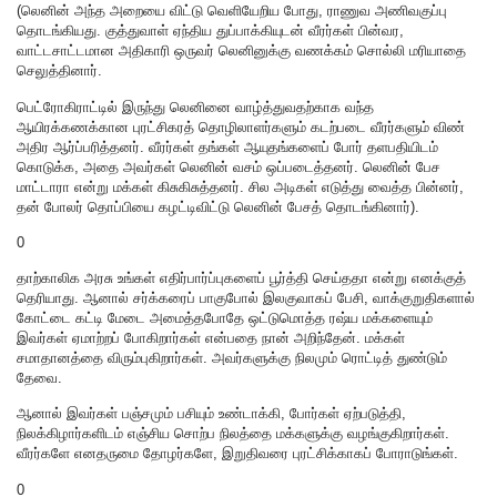
(லெனின் அந்த அறையை விட்டு வெளியேறிய போது, ராணுவ அணிவகுப்பு
தொடங்கியது. குத்துவாள் ஏந்திய துப்பாக்கியுடன் வீரர்கள் பின்வர,
வாட்டசாட்டமான அதிகாரி ஒருவர் லெனினுக்கு வணக்கம் சொல்லி மரியாதை
செலுத்தினார்.
பெட்ரோகிராட்டில் இருந்து லெனினை வாழ்த்துவதற்காக வந்த
ஆயிரக்கணக்கான புரட்சிகரத் தொழிலாளர்களும் கடற்படை வீரர்களும் விண்
அதிர ஆர்ப்பரித்தனர். வீரர்கள் தங்கள் ஆயுதங்களைப் போர் தளபதியிடம்
கொடுக்க, அதை அவர்கள் லெனின் வசம் ஒப்படைத்தனர். லெனின் பேச
மாட்டாரா என்று மக்கள் கிசுகிசுத்தனர். சில அடிகள் எடுத்து வைத்த பின்னர்,
தன் போலர் தொப்பியை கழட்டிவிட்டு லெனின் பேசத் தொடங்கினார்).
0
தாற்காலிக அரசு உங்கள் எதிர்பார்ப்புகளைப் பூர்த்தி செய்ததா என்று எனக்குத்
தெரியாது. ஆனால் சர்க்கரைப் பாகுபோல் இலகுவாகப் பேசி, வாக்குறுதிகளால்
கோட்டை கட்டி மேடை அமைத்தபோதே ஒட்டுமொத்த ரஷ்ய மக்களையும்
இவர்கள் ஏமாற்றப் போகிறார்கள் என்பதை நான் அறிந்தேன். மக்கள்
சமாதானத்தை விரும்புகிறார்கள். அவர்களுக்கு நிலமும் ரொட்டித் துண்டும்
தேவை.
ஆனால் இவர்கள் பஞ்சமும் பசியும் உண்டாக்கி, போர்கள் ஏற்படுத்தி,
நிலக்கிழார்களிடம் எஞ்சிய சொற்ப நிலத்தை மக்களுக்கு வழங்குகிறார்கள்.
வீரர்களே எனதருமை தோழர்களே, இறுதிவரை புரட்சிக்காகப் போராடுங்கள்.
0