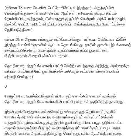
(ஜூலை 18 வரை லெனின் பெட்ரோகிரேட்டில் இருந்தார். அதற்குப்பின்
மென்ஷ்விக்குகளைக் காலி செய்ய அவர்கள் ரகசியமாய் தீட்டிய திட்டம்
தோல்வியில் முடிந்ததால், பின்லாந்துக்கு தப்பிச் சென்றார். அக்டோபர் 23இல்
மீண்டும் பெட்ரோகிரேட் திரும்பிய லெனின், அங்கிருந்தபடியே போராட்டத்தை
நெறிப்படுத்தினார்.
எல்லா அரசு அலுவலகங்களும் கட்டுப்பாட்டுக்குள் வந்தன. அக்டோபர் 25இல்
இருந்து போஷ்விக்குகளின் ஆட்டம் தொடங்கியது. நகரின் முக்கிய இடங்களைத்
தன்வயப்படுத்தினர். மென்ஷ்விக் உறுப்பினர்கள் தப்பி ஓடினார்கள்,
மிஞ்சியவர்கள் சிறை பிடிக்கப்பட்டார்கள்.
தொழிலாளர் மற்றும் வேளாளர் புரட்சி வெற்றியடைந்ததை அடுத்து, அன்றைக்கு
மதியம், பெட்ரோகிரேட் ஒன்றியத்தில் மாபெரும் கூட்டமொன்றை லெனின்
ஏற்பாடு செய்தார்).
0
தோழர்களே, போல்ஷ்விக்குகள் எப்போதும் சொல்லிக் கொண்டிருக்கும்
தொழிலாளர் மற்றும் வேளாளர்களின் புரட்சி நன்றாகச் சூடுபிடித்திருக்கிறது.
இதன் முக்கியத்துவம் என்னவென்று உங்களுக்குத் தெரியுமா? முதலில்
சோவியத் அரசின் எல்லாவித அதிகாரங்களும் நம் கட்டுப்பாட்டுக்குள்
வந்துவிடும். பூர்ஷ்வாக்களுக்கு இதில் துளி பங்கு கிடையாது. ஒடுக்கப்பட்ட
சமூகம் தங்களுக்கென்று ஓர் அதிகாரத்தை நிர்மாணிக்கும். பழைய அரசு
இயந்திரங்களை அடிமட்டத்திலிருந்து பெயர்த்து, புதிய ஆட்சியதிகாரத்தை