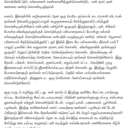
சொல்லிவிட்டும், எங்களைக் கண்காணித்துக்கொண்டும், என் தாய் தன்
உணவை உண்டு கொண்டிருந்தாள்.
வனம், இறைச்சிக் கழிவுகளால் ஆன ஒரு பெரிய குப்பைக் கூடாரமாகி விடாமல்
நாங்கள் (வெண்முதுகுப்பாறுக் கழுகுகளையும் சேர்த்துதான்) பார்த்துக்
கொண்டிருக்கிறோம் என்பதில் மகிழ்ச்சி ஒருபுறம் இருந்தாலும், புலி, சிங்கம்
போன்ற விலங்குகளுக்குக் கொடுக்கும் மரியாதையைப் போன்று மக்கள்
எங்களுக்குக் கொடுக்கவில்லை என்பதில் வருத்தமும் உண்டு. எங்கள் அழகைப்
பரிணாமம் தேர்ந்தெடுத்துவிட்டது! இதில் இடையே மக்களாகிய நீங்கள் யார்?
பாலூட்டிகளில் மிக வலுவான தாடைகள் கொண்ட விலங்குகளில் நாங்களும்
ஒருவர்! அதுமட்டுமின்றி அதிக அமிலத்தன்மை கொண்ட திரவங்களுடன்
மிகவும் சக்திவாய்ந்த செரிமான அமைப்பையும் நாங்கள் கொண்டுள்ளோம். இது
தோல், பற்கள், கொம்புகள், குளம்புகள், எலும்புகள் உட்பட அவற்றின் முழு
இரையையும் சாப்பிட்டு ஜீரணிக்கக்கூடிய திறன் கொண்டது. இறந்து அழுகிப்
போனவற்றையும் நாங்கள் சாப்பிடுவதால், அதில் உள்ள பாக்டீரியாக்களை
எதிர்கொள்ளும் திறனுடைய ஒரு செரிமான அமைப்பையும் நாங்கள்
கொண்டுள்ளோம்
ஒரு வருடம் கழிந்து விட்டது. என் தாயிடம் இருந்து தனியே வேட்டையாடுவது
எப்படி, வேறொன்று வேட்டையாடியதைப் பிடுங்கி தனதாக்குவது எப்படி என்பதை
ஓரளவுக்குக் கற்றுக் கொண்டுவிட்டேன். பாலூட்டிகள், பறவைகள், பூச்சிகள்,
பழங்கள், இறந்த உயிரினங்கள் எனப் பலவற்றை உண்ணப் பழகியும் விட்டேன்.
அதோடு இல்லாமல் சில நேரங்களில் சுடுகாட்டில் கிடக்கும் எலும்புகளையும்தான்!
இதைத்தான் உலோகத்தால் ஆன கடகஞ் செறிந்த கையைக் கடகத்தோடு
சேர்த்து உடையும்படி கழுதைப் புலி கடித்துக் கவ்வியதாகக் மணிமேகலை கீழ்க்