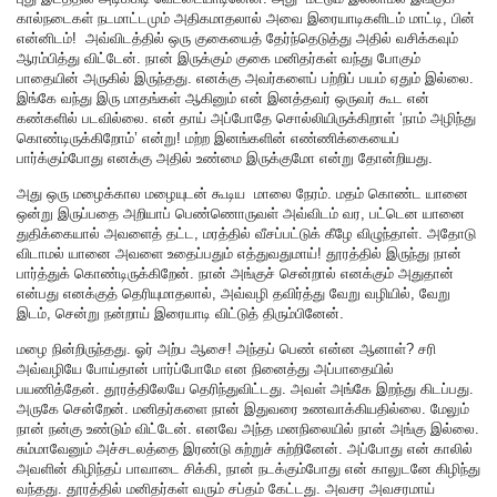
கால்நடைகள் நடமாட்டமும் அதிகமாதலால் அவை இரையாடிகளிடம் மாட்டி, பின்
என்னிடம்! அவ்விடத்தில் ஒரு குகையைத் தேர்ந்தெடுத்து அதில் வசிக்கவும்
ஆரம்பித்து விட்டேன். நான் இருக்கும் குகை மனிதர்கள் வந்து போகும்
பாதையின் அருகில் இருந்தது. எனக்கு அவர்களைப் பற்றிப் பயம் ஏதும் இல்லை.
இங்கே வந்து இரு மாதங்கள் ஆகினும் என் இனத்தவர் ஒருவர் கூட என்
கண்களில் படவில்லை. என் தாய் அப்போதே சொல்லியிருக்கிறாள் ‘நாம் அழிந்து
கொண்டிருக்கிறோம்’ என்று! மற்ற இனங்களின் எண்ணிக்கையைப்
பார்க்கும்போது எனக்கு அதில் உண்மை இருக்குமோ என்று தோன்றியது.
அது ஒரு மழைக்கால மழையுடன் கூடிய மாலை நேரம். மதம் கொண்ட யானை
ஒன்று இருப்பதை அறியாப் பெண்ணொருவள் அவ்விடம் வர, பட்டென யானை
துதிக்கையால் அவளைத் தட்ட, மரத்தில் வீசப்பட்டுக் கீழே விழுந்தாள். அதோடு
விடாமல் யானை அவளை உதைப்பதும் எத்துவதுமாய்! தூரத்தில் இருந்து நான்
பார்த்துக் கொண்டிருக்கிறேன். நான் அங்குச் சென்றால் எனக்கும் அதுதான்
என்பது எனக்குத் தெரியுமாதலால், அவ்வழி தவிர்த்து வேறு வழியில், வேறு
இடம், சென்று நன்றாய் இரையாடி விட்டுத் திரும்பினேன்.
மழை நின்றிருந்தது. ஓர் அற்ப ஆசை! அந்தப் பெண் என்ன ஆனாள்? சரி
அவ்வழியே போய்தான் பார்ப்போமே என நினைத்து அப்பாதையில்
பயணித்தேன். தூரத்திலேயே தெரிந்துவிட்டது. அவள் அங்கே இறந்து கிடப்பது.
அருகே சென்றேன். மனிதர்களை நான் இதுவரை உணவாக்கியதில்லை. மேலும்
நான் நன்கு உண்டும் விட்டேன். எனவே அந்த மனநிலையில் நான் அங்கு இல்லை.
சும்மாவேனும் அச்சடலத்தை இரண்டு சுற்றுச் சுற்றினேன். அப்போது என் காலில்
அவளின் கிழிந்தப் பாவாடை சிக்கி, நான் நடக்கும்போது என் காலுடனே கிழிந்து
வந்தது. தூரத்தில் மனிதர்கள் வரும் சப்தம் கேட்டது. அவசர அவசரமாய்