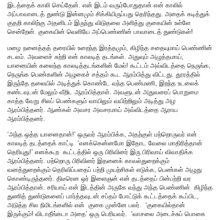
இடத்தைக் காலி செய்தேன். என் இடம் வரும்போதுதான் என் காலில்
அப்பாவாடைத் துண்டு இன்னமும் சிக்கியிருப்பது தெரிந்தது. அதைக் கடித்துக்
குதறி காலிற்கு அதனிடம் இருந்து விடுதலை அளித்து குகையின் உள்ளே
சென்றேன். குகையின் வெளியே அப்பெண்ணின் பாவாடைத் துண்டுகள்!
மழை நனைத்தத் தரையில் உறைந்த இரத்தமும், கிழிந்த சதையுமாய் பெண்ணின்
சடலம். அவளைச் சுற்றி என் காலடித் தடங்கள். அதுவும் அழுத்தமாய்,
யானையின் கலைந்த காலடித்தடங்களின் மேல்! கூட்டம் அவ்விடத்தை நெருங்க,
நெருங்க பெண்களின் அழுகைச் சத்தம் கூட ஆரம்பித்து விட்டது. தூரத்தில்
இருந்தே தலையில் அடித்துக் கொண்டே வந்த பெண்மணி, இறந்த உடலைக்
கண்டவுடன் மேலும் வீறிட ஆரம்பித்தாள். அவளுடன் அதுவரைப் பொறுமை
காத்த வேறு சிலப் பெண்களும் வாயிலும் வயிற்றிலும் அடித்து அழ
ஆரம்பித்தனர். ஆண்கள் அவசர அவசரமாய் அவ்விடத்தை ஆராய
ஆரம்பித்தனர்.
‘அந்த ஒத்த யானைதான்!’ ஒருவர் ஆரம்பிக்க, அதற்குள் மற்றொருவர் என்
காலடித் தடத்தைக் காட்டி ‘எனக்கென்னமோ இதோட வேலை மாதிரித்தான்
தெரியுது!’ எனக்கூற கூட்டத்தில் ஒரு பிரிவினர் இரு பிரிவாய் விவாதிக்க
ஆரம்பித்தனர். மற்றொரு பிரிவினர் இதனைக் காவல்துறைக்கும்
வனத்துறைக்கும் தெரிவிப்பதைப் பற்றி முயற்சிகள் எடுக்க, பெண்கள் அழுது
கொண்டிருந்தனர். திடீரென ஒர் இளைஞன் என் தடத்தைப் பின்பற்றி வர
ஆரம்பித்தான். சரியாய் என் இடத்தின் அருகே வந்து அந்த பெண்ணின் கிழிந்த
துணித் துண்டுகளைப் பார்த்தவுடன் சப்தம் போட்டுக் கூட்டத்தைக் கூப்பிட,
அடுத்த சில நிமிடங்களில் என் குகை முன்னே பலர். ‘குகையில்தான்
இருக்கும்! விடாதீங்கடா அதை’ ஒரு பெரியவர். ‘வாசலை அடைச்சுப் பொகை