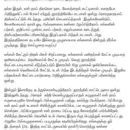
நல்ல இருள். என் தாய் திடீரென நடை வேகத்தைக் கூட்டினாள். எதையோ
அறிந்துவிட்டாள் போல! சற்றுத் தூரத்திலேயே கடமான் ஒன்று அரைகுறையாய்
தின்னப்பட்டுக் கிடந்தது. புலியின் செயலாய்த்தான் இருக்கவேண்டும்.
வேகவேகமாய் தாவி ஓடி அவ்வுணவை உண்ண ஆரம்பித்தோம். எங்களின்
பற்கள், குறிப்பாய் முன்கடவாய் பற்கள், எலும்புகளை உடைத்துத்
தின்பதற்காகவே பரிணமித்து இருப்பதால் அந்தக் கடமான், அது
இருந்ததிற்கான தடயமே இல்லாது முழுமையாக எங்களால் தின்றுத் தீர்க்க
முடிந்தது. இது செய்முறை வகுப்பு!
எங்கள் கேட்கும் திறன் மிகச் சிறப்பானது. எங்களால் மனிதர்கள் கேட்க முடியாத
ஒலியையும்கூட தெளிவாய்க் கேட்க முடியும். வெகு தூரத்தில்
வேட்டையாடிகளால் வீழ்த்தப்படும் இரையின் சிறு முனகல் ஒலியினைக்கூட
எங்களால் தெளிவாய்க் கேட்டு, உடன் அந்த இடத்திற்குச் செல்ல முடியும். இதுவே
மற்றவர்கள் வேட்டையாடுவதை அறிந்துகொள்ள எங்களுக்குள் பரிணமித்த
ஒன்று.
இன்றும் இரைதேடி நடந்துகொண்டிருந்தோம். தூரத்தில் காட்டெருமை ஒன்று
இறந்துகிடந்தது. அதைச் சுற்றி வெண்முதுகுப்பாறுக் கழுகுகள்! என் தாய்
எருமையருகே சென்றதும் அக்கழுகுகள் பறந்து, நகர்ந்து அமர்ந்தன. அப்போது
என் தாய் தன் உடலைச் சிலிர்த்துக் காண்பிக்க, பல கழுகுகள் அங்கிருந்து தூரம்
சென்றன. அப்போதுதான் என் தாயை அப்படி ஒரு கோலத்தில் பார்க்கிறேன்.
சிலிர்த்த நிலையில் அவளின் உடல் அளவு இருமடங்கு பெருத்துக் காணப்பட்டது.
அதுவே அக்கழுகுகளைப் பயமுறுத்த உதவியிருக்கிறது. எங்களுக்கு ஓர்
இடத்தைக் (அட இறந்த காட்டெருமையில் தான்!) கொடுத்து உண்ண