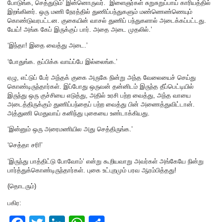
போடுங்க, செத்துடும்’ இன்னொருவர். இளைஞர்கள் சுறுசுறுப்பாய் காரியத்தில்
இறங்கினர். ஒரு மணி நேரத்தில் துணிப்பந்துகளும் மண்ணெண்ணெயும்
கொண்டுவரபட்டன. குகையின் வாசல் துணிப் பந்துகளால் அடைக்கப்பட்டது.
யேய்! அங்க கேப் இருக்குப் பார். அதை அடை முதலில்.’
‘இந்தா! இதை வைத்து அடை.’
‘போதுங்க. தப்பிக்க வாய்ப்பே இல்லைங்க.’
ஏழு, எட்டுப் பேர் அந்தக் குகை அருகே நின்று அந்த வேலையைச் செய்து
கொண்டிருந்தார்கள். இப்போது ஒருவன் தன்னிடம் இருந்த தீப்பெட்டியில்
இருந்து ஒரு குச்சியை எடுத்து, அதில் உரசி பற்ற வைத்து, அந்த வாயை
அடைத்திருக்கும் துணிப்பந்தைப் பற்ற வைத்து பின் அணைத்துவிட்டான்.
அத்துணி மெதுவாய் கனிந்து புகையை உண்டாக்கியது.
‘இன்னும் ஒரு அரைமணியில அது செத்திருங்க.’
‘செத்தா சரி!’
‘இருந்து பாத்திட்டு போவோம்’ என்று கூறியவாறு அவர்கள் அங்கேயே நின்று
பார்த்துக்கொண்டிருந்தார்கள். புகை உட்புறமும் பரவ ஆரம்பித்தது!
(தொடரும்)
பகிர: