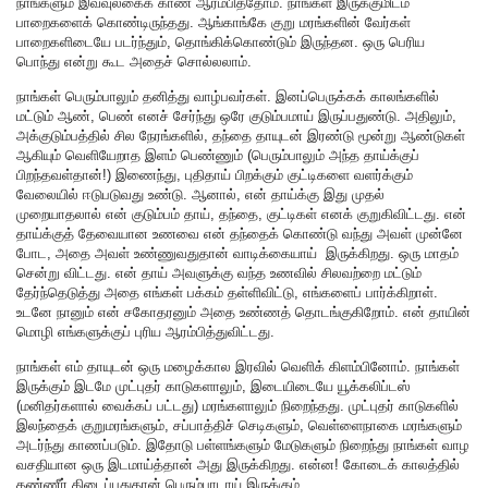
நாங்களும் இவ்வுலகைக் காண ஆரம்பித்தோம். நாங்கள் இருக்குமிடம்
பாறைகளைக் கொண்டிருந்தது. ஆங்காங்கே குறு மரங்களின் வேர்கள்
பாறைகளிடையே படர்ந்தும், தொங்கிக்கொண்டும் இருந்தன. ஒரு பெரிய
பொந்து என்று கூட அதைச் சொல்லலாம்.
நாங்கள் பெரும்பாலும் தனித்து வாழ்பவர்கள். இனப்பெருக்கக் காலங்களில்
மட்டும் ஆண், பெண் எனச் சேர்ந்து ஒரே குடும்பமாய் இருப்பதுண்டு. அதிலும்,
அக்குடும்பத்தில் சில நேரங்களில், தந்தை தாயுடன் இரண்டு மூன்று ஆண்டுகள்
ஆகியும் வெளியேறாத இளம் பெண்ணும் (பெரும்பாலும் அந்த தாய்க்குப்
பிறந்தவள்தான்!) இணைந்து, புதிதாய் பிறக்கும் குட்டிகளை வளர்க்கும்
வேலையில் ஈடுபடுவது உண்டு. ஆனால், என் தாய்க்கு இது முதல்
முறையாதலால் என் குடும்பம் தாய், தந்தை, குட்டிகள் எனக் குறுகிவிட்டது. என்
தாய்க்குத் தேவையான உணவை என் தந்தைக் கொண்டு வந்து அவள் முன்னே
போட, அதை அவள் உண்ணுவதுதான் வாடிக்கையாய் இருக்கிறது. ஒரு மாதம்
சென்று விட்டது. என் தாய் அவளுக்கு வந்த உணவில் சிலவற்றை மட்டும்
தேர்ந்தெடுத்து அதை எங்கள் பக்கம் தள்ளிவிட்டு, எங்களைப் பார்க்கிறாள்.
உடனே நானும் என் சகோதரனும் அதை உண்ணத் தொடங்குகிறோம். என் தாயின்
மொழி எங்களுக்குப் புரிய ஆரம்பித்துவிட்டது.
நாங்கள் எம் தாயுடன் ஒரு மழைக்கால இரவில் வெளிக் கிளம்பினோம். நாங்கள்
இருக்கும் இடமே முட்புதர் காடுகளாலும், இடையிடையே யூக்கலிப்டஸ்
(மனிதர்களால் வைக்கப் பட்டது) மரங்களாலும் நிறைந்தது. முட்புதர் காடுகளில்
இலந்தைக் குறுமரங்களும், சப்பாத்திச் செடிகளும், வெள்ளைநாகை மரங்களும்
அடர்ந்து காணப்படும். இதோடு பள்ளங்களும் மேடுகளும் நிறைந்து நாங்கள் வாழ
வசதியான ஒரு இடமாய்த்தான் அது இருக்கிறது. என்ன! கோடைக் காலத்தில்
தண்ணீர் கிடைப்பதுதான் பெரும்பாடாய் இருக்கும்.