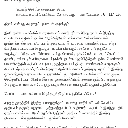
கண்டவாறு கூறுகின்றது.
‘கடகஞ் செறிந்த கையைத் தீநாய்
உடையக் கவ்வி யொடுங்கா வோதையுஞ்’ – மணிமேகலை : 6 : 114-15.
தீநாய் என்பது கழுதைப் புலியைக் குறிக்கும்.
இனி தனியே வாழ்வில் போராடுவோம் எனத் தீர்மானித்து தாயிடம் இருந்து
விலகி என் வழியில் நடக்க ஆரம்பித்தேன். எங்களின் பின்னங்கால்கள்
முன்னங்கால்களை விட உயரம் குறைவாய் இருப்பதால் எங்களின் நடை சற்று
வித்தியாசமாய்தான் இருக்கும். உடலின் பின்பகுதி சற்றேச் சரிந்ததுபோல்
இருக்கும். அந்த நடையில்தான் நடந்து கொண்டிருக்கிறேன். வாழைத்தோட்டம்
தாண்டி கல்லட்டிச் சரிவுகளை நோக்கி நடக்க ஆரம்பித்தேன். நல்ல பௌர்ணமி
வெளிச்சத்தில் அவ்விடமே நிலவு நிறத்திலேயே! திடீர் பள்ளங்களும் மேடுகளும்
அவ்விடத்தை எனக்குப் பிடித்ததாக ஆக்கிக் கொண்டிருந்தது. தாயிடம் இருந்து
ஒரளவிற்குத் தொலைவில் வந்தாகிவிட்டது. அங்கேயே வசிக்கலாம் என முடிவு
செய்துவிட்டேன். அங்கே இருந்த முள்ளம்பன்றியின் குகைகளும், பொந்துகளும்
அதற்குக் காரணம். எதோ ஒரு உந்துதலில் நன்றாய் ஒலியெழுப்பி உருமினேன்.
‘ரொம்ப காலமா இல்லாம இருந்தது! திரும்ப வந்திடுச்சுப்போல!’
சற்றுத் தூரத்தில் இருந்த வாழைத்தோட்டம் என்ற ஊரில் வீட்டின் வெளியே
முதியவர் ஒருவர் அருகில் படுத்திருந்தவரிடம் கூறினார். அவரிடம் இருந்து பதில்
ஏதும் வரவில்லை. அவர் தூங்கியிருந்தார். முதியவர் வானத்தில் இருந்த
நிலவைப் பார்த்துக்கொண்டே தூங்கிப் போனார்.
புது இடத்தில் அடிக்கடி வேட்டையாடினேன். அது மட்டும் இல்லாமல் இங்குக்