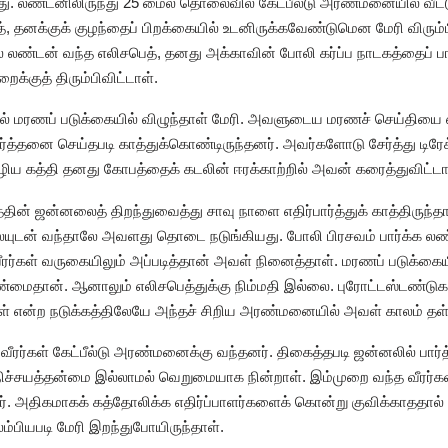
து. லண்டனிலிருந்து 25 மைல் தொலைவில் கேட்பீல்டு அரண்மனையில் வீட்ட
, தனக்குக் குழந்தைப் பிறக்கையில் உடனிருக்கவேண்டுமென மேரி விரு
ண்டன் வந்த எலிசபெத், தனது அக்காவின் போலி கர்ப்ப நாடகத்தைப் பார்த்
குத் திரும்பிவிட்டாள்.
மரணப் படுக்கையில் விழுந்தாள் மேரி. அவளுடைய மரணச் செய்தியை எத
ரார்த்தனை செய்தபடி காத்துக்கொண்டிருந்தனர். அவர்களோடு சேர்த்து டிரேக
ழிய கத்தி தனது கோபத்தைக் கடலின் ஈரக்காற்றில் அவன் கரைத்துவிட்டா
ின் ஜன்னலைத் திறந்துவைத்து சாவு நாளை எதிர்பார்த்துக் காத்திருந்தா
லையுடன் வந்தாலே அவளது தொடை நடுங்கியது. போலி பிரசவம் பார்க்க லண்
ர்கள் வருகையிலும் அப்படித்தான் அவள் நினைத்தாள். மரணப் படுக்கை
ண்மைதான். ஆனாலும் எலிசபெத்துக்கு நிம்மதி இல்லை. புரோட்டஸ்டண்
ள் என்ற நடுக்கத்திலேயே அந்தச் சிறிய அரண்மனையில் அவள் காலம் தள்ள
ரர்கள் கேட்பீல்டு அரண்மனைக்கு வந்தனர். திகைத்தபடி ஜன்னலில் பார்த்
 நிச்சயத்தன்மை இல்லாமல் வெறுமையாக நின்றாள். இம்முறை வந்த வீரர்கள
். அதிகமாகக் கத்தோலிக்க எதிர்ப்பாளர்களைக் கொன்று குவிக்காததால்
லம்பியபடி மேரி இறந்துபோயிருந்தாள்.