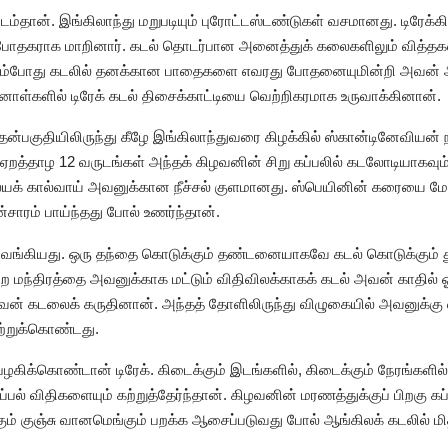
்தான். இங்கிலாந்து மறுபடியும் புரோட்டஸ்டண்டுகள் வசமானது. டிரேக்கின
் போதகராக மாறினார். கடல் தொடர்பான அனைத்துக் கலைகளிலும் வித்
ம் நகரும்போது கடலில் தனக்கான பாதைகளை எவரது போதனையுமின்றி அவ
ாள்களில் டிரேக் கடல் திசைக்காட்டியை வெற்றிகரமாக உருவாக்கினான்.
தென்பகுதியிலிருந்து கீழே இங்கிலாந்துவரை கிழக்கில் ஸ்கான்டினேவியன்
த்தாழ 12 வருடங்கள் அந்தக் கிழவனின் சிறு கப்பலில் கடலோடியாகவும் 
லேயக் கால்வாய் அவனுக்கான நீச்சல் குளமானது. ஸ்பெயினின் கரையை மோ
ாரம் பாய்ந்தது போல் உணர்ந்தான்.
வங்கியது. ஒரு தந்தை கொடுக்கும் தண்டனையாகவே கடல் கொடுக்கும்
மந்திரத்தை அவனுக்காக மட்டும் விதிவிலக்காகக் கடல் அவன் காதில் ஓ
 கடலைக் கருதினான். அந்தத் தோளிலிருந்து விழுகையில் அவனுக்கு வல
்றுக்கொண்டது.
பழகிக்கொண்டான் டிரேக். கிடைக்கும் இடங்களில், கிடைக்கும் நேரங்களில
ல் விதிகளையும் கற்றுத்தேர்ந்தான். கிழவனின் மரணத்துக்குப் பிறகு க
க்கும் குஞ்சு வானமெங்கும் பறக்க ஆசைப்படுவது போல் ஆங்கிலக் கடலில் மி