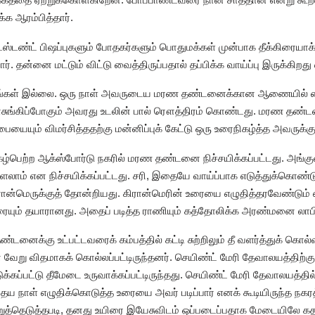
்க ஆரம்பித்தார்.
ஸ்டண்ட் பிஷப்புகளும் போதகர்களும் பொதுமக்கள் முன்பாக தீக்கிரையாக்
். தன்னை மட்டும் விட்டு வைத்திருப்பதால் தப்பிக்க வாய்ப்பு இருக்கிறத
கள் இல்லை. ஒரு நாள் அவருடைய மரண தண்டனைக்கான ஆணையில் கையெழ
சுங்கிப்போகும் அவரது உடலின் பால் ரௌத்திரம் கொண்டது. மரண தண்ட
ையும் விமர்சித்ததற்கு மன்னிப்புக் கேட்டு ஒரு உரைநிகழ்த்த அவருக்கு வ
ுகழ்பெற்ற ஆக்ஸ்போர்டு நகரில் மரண தண்டனை நிச்சயிக்கப்பட்டது. அங்க
ளலாம் என நிச்சயிக்கப்பட்டது. சரி, இதையே வாய்ப்பாக எடுத்துக்கொண
ன கிரான்மெருக்குத் தோன்றியது. கிரான்மெரின் உரையை எழுதித்தரவேண்
 உரையும் தயாரானது. அதைப் படித்த ராணியும் கத்தோலிக்க அரண்மனை லாபிக்க
டனைக்கு உட்பட்டவரைக் கம்பத்தில் கட்டி சுற்றிலும் தீ வளர்த்துக் கொ
வேறு விதமாகக் கொல்லப்பட்டிருந்தனர். செயிண்ட் மேரி தேவாலயத்திற்கு
்கப்பட்டு தீமேடை உருவாக்கப்பட்டிருந்தது. செயிண்ட் மேரி தேவாலயத்தில
்தைய நாள் எழுதிக்கொடுத்த உரையை அவர் படிப்பார் எனக் கூடியிருந்த ந
ுத்தெடுத்தபடி, தனது உயிரை இயேசுவிடம் ஒப்படைப்பதாக மேடையிலே க