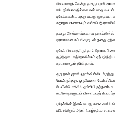
பிளைமவுத் சென்று தனது உறவினரான 
ஈடேறப்போவதில்லை என்பதை அவன் அறிந
டிரேக்கைவிட பத்து வயது மூத்தவரா
கதாநாயகனாகவும் எலிசபெத் ராணியி
தனது அண்ணன்களான ஹாக்கின்ஸ் சகோ
ஏராளமான கப்பல்களுடன் தனது தந்தை 
டிரேக் நினைத்திருந்தால் நேராக ப
தடுத்தன. கத்தோலிக்கம் ஏற்படுத்த
சதாகாலமும் திரிந்தான்.
ஒரு நாள் ஜான் ஹாக்கின்சிடமிருந்து 
போயிருந்தது. ஒருவேளை டேவிஸ்டோக்க
டேவிஸ்டோக்கில் தங்கியிருந்தனர். 
கடலோடிகளுடன் பிளைமவுத் விரைந்த
டிரேக்கின் இளம் வயது கனவுகளில் பெ
பிரேசிலிலும் அவர் நிகழ்த்திய சாகச