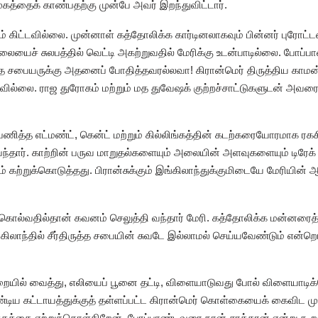
கத்தைக் காண்பதற்கு முன்பே அவர் இறந்துவிட்டார்.
ம் கிட்டவில்லை. முன்னாள் கத்தோலிக்க கார்டினலாகவும் பின்னர் புரோட
லையைச் சுலபத்தில் வெட்டி அகற்றுவதில் மேரிக்கு உடன்பாடில்லை. போப்
த சபையருக்கு அதனைப் போதித்தவரல்லவா! கிரான்மெர் திருத்திய காமன்
ில்லை. ராஜ துரோகம் மற்றும் மத துவேஷக் குற்றச்சாட்டுகளுடன் அவரைச
ள பணித்த எட்மண்ட், கென்ட் மற்றும் கில்லிங்கத்தின் கடற்கரையோரமாக ரக
வந்தார். காற்றின் பருவ மாறுதல்களையும் அலையின் அளவுகளையும் டிரேக்
ற்றுக்கொடுத்தது. பிரான்சுக்கும் இங்கிலாந்துக்குமிடையே மேரியின் 
ொல்வதில்தான் கவனம் செலுத்தி வந்தார் மேரி. கத்தோலிக்க மன்னரைத
கிலாந்தில் சீர்திருத்த சபையின் சுவடே இல்லாமல் செய்யவேண்டும் என்
ையில் வைத்து, எலியைப் பூனை தட்டி, விளையாடுவது போல் விளையாடிக்க
ிய கட்டாயத்துக்குத் தள்ளப்பட்ட கிரான்மெர் கொள்கையைக் கைவிட முட
்கத்தை ஏற்றுக்கொள்கிறேன். போப்பாண்டவரை நான் சாத்தான் என்று கூறவி