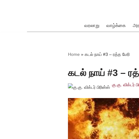
Skip
to
வரலாறு
வாழ்க்கை
அர
content
ok
Home
»
கடல் நாய் #3 – ரத்த மேரி
கடல் நாய் #3 – ரத
கு.கு. விக்டர் ப
pp