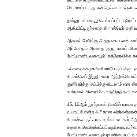
சொல்லப்பட்டது என்றெல்லாம் பல்டியடிக
தன்னுடன் கைது செய்யப்பட்ட புரோட்ட
ஆகிவிட்டிருந்ததை கிரான்மெர் அறிவார
ஆனால் மேரிக்கு அத்தகைய எண்ணங்
அப்போதும் அவளது குரூர மனம், பொ
போப்பாண்டவரையும், கத்தோலிக்க சபைய
பல்கலைக்கழகங்களோடு படிப்புக்கு ப
கிராம்வெர் இறுதி உரை ஆற்றிக்கொள்
குளிர்வித்து தப்பித்துவிடலாம் எ
கார்டினல் சிறைக்கே வந்திருந்தார்.
15, 16ஆம் நூற்றாண்டுகளில் மரண தண்
வயாட் போன்ற அரிதான வீரர்கள்தான் 
கிரான்மெருக்காக மரக்கட்டைகள் அடுக
சலுகை கொடுக்கப்பட்டிருந்தது. முந
போப்பாண்டவரையும் ராணியையும் வற