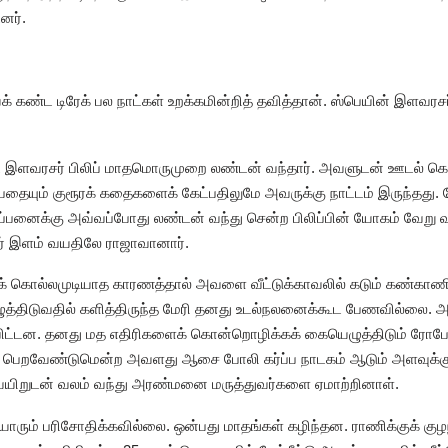
னர்.
் கண்ட டிரேக் பல நாட்கள் உறக்கமின்றித் தவித்தான். ஸ்பெயின் இளவர
ட இளவரசர் பிலிப் மாதமொருமுறை லண்டன் வந்தார். அவளுடன் ஊடல்
தையும் குரூரக் கதைகளைக் கேட்பதிலுமே அவருக்கு நாட்டம் இருந்தது.
ப்பனைக்கு அவ்வப்போது லண்டன் வந்து சென்ற பிலிப்பின் யோகம் வேறு
ர் இளம் வயதிலே ராஜாவானார்.
 கொல்லமுடியாத காரணத்தால் அவளை வீட்டுக்காவலில் கடும் கண்காணிப்
டுவதில் களித்திருந்த மேரி தனது உடல்நலனைக்கூட பேணவில்லை. அடி
ிவிட்டன. தனது மத எதிரிகளைக் கொன்றொழிக்கக் கையெழுத்திடும் ரோப
் பெறவேண்டுமென்ற அவளது ஆசை போலி கர்ப்ப நாடகம் ஆடும் அளவுக்கு இட
வயிறுடன் வலம் வந்து அரண்மனை மருத்துவர்களை ஏமாற்றினாள்.
ரும் பரிசோதிக்கவில்லை. ஒன்பது மாதங்கள் கழிந்தன. ராணிக்குக் குழ