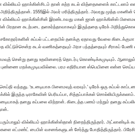
வில்லியம் ஹாக்கின்சிடம் தான் கற்ற கடல் வித்தைகளைக் காட்டலாம் எ
்திருந்தான். 1555இல் அவர் மரித்திருந்தார். அவரது மூத்த மகனின் ப
ன வில்லியம் ஹாக்கின்சின் இரண்டாவது மகன் ஜான் ஹாக்கின்ஸ் பிளைமவ
ன் பிரதான கடற்படை தளகர்த்தாவாகவும் இருந்ததை டிரேக் அறிந்துகொ
தரர்களின் கப்பல் பட்டறையில் தனக்கு ஏதாவது வேலை கிடைக்குமா எ
விட்டுச்சென்ற கடல் வணிகத்தையும் அரச பந்தத்தையும் சீராகப் பேணி வ
ிளைமவுத் சென்று தனது உறவினரைத் தொடர்பு கொண்டிக்கமுடியும். ஆனால
ிய புண்ணை மறக்கமுடியவில்லை. பரம எதிரியான ஸ்பெயினை என்ன செய்யமு
செய்தி வந்தது. ‘உடனடியாக பிளைமவுத் வரவும்.’ டிரேக் ஒரு கப்பல் காப்ட
ில் இருந்த டிராகேவின் பெரியப்பா, சித்தப்பாக்கள் சொல்லியிருக்கலா
உடனடியாகத் தனது கப்பலை விற்றான். கிடைத்த பணம் மற்றும் தனது கப்பல
ான்.
ரும்பாலும் வில்லியம் ஹாக்கின்ஸ்தான் நிறைந்திருந்தார். அட்லாண்டிக்
ங்களை எட்மண்ட் பைபிள் வசனங்களுடன் சேர்த்து போதித்திருந்தார். பிர