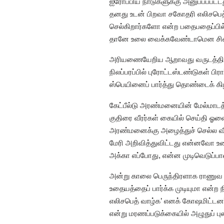
ஐரோப்பிய நாடுகளுக்கு அனுப்பப்பட்ட
தனது உடன் பிறவா சகோதரி எலிசபெத்
செல்கிறார்களோ என்ற பதைபதைப்பில் ல
தானே உலை வைக்கவேண்டாமென சிறைக்
அரியணையேறிய ஆறாவது வருடத்தில் 
நிலப்பரப்பில் புரோட்டஸ்டண்டுகள் பி
ஸ்பெயினைப் பார்த்து தொண்டைக் கி
கேட்பீல்டு அரண்மனையின் மேல்மாடத்த
குதிரை வீரர்கள் கையில் செய்தி ஓ
அரண்மனைக்கு அழைத்துச் செல்ல வீர
மேரி அறிவித்துவிட்டது என்னவோ உ
அக்கா எப்போது, என்ன முடிவெடுப்பா
அன்று காலை பெருந்திரளாக ராணுவ வீ
உதையத்தைப் பார்க்க முடியுமா என்ற
எலிசபெத் வாழ்க’ எனக் கோஷமிட்டனர
என்று மரணப்படுக்கையில் அழுதுப் பு