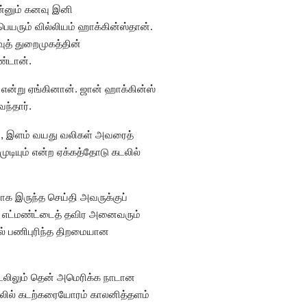
ன்னும் கனவு இனி
ெயரும் வில்லியம் ஹாக்கின்ஸ்தான்.
ுத் துறைமுகத்தின்
ண்டான்.
ன்று ஏங்கினான். ஜான் ஹாக்கின்ஸ்
ந்தார்.
ும், இளம் வயது வலிகள் அவரைத்
டியும் என்ற ஏக்கத்தோடு கடலில்
னாக இருந்த செய்தி அவருக்குப்
ம். எட்மண்ட்டைத் தவிர அனைவரும்
ில் பணிபுரிந்த திறமையான
 கடலிலும் தென் அமெரிக்க நாடான
ேசிலில் கடற்கரையோரம் காலனித்தளம்