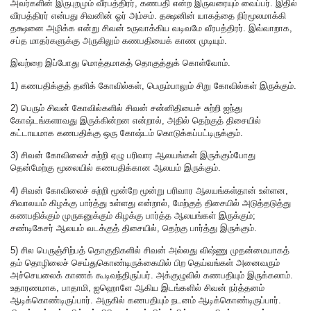
அவர்களின் இருபுறமும் வீரபத்திரர், கணபதி என்ற இருவரையும் வைப்பர். இதில்
வீரபத்திரர் என்பது சிவனின் ஓர் அம்சம். தக்ஷனின் யாகத்தை நிர்மூலமாக்கி
தக்ஷனை அழிக்க என்று சிவன் உருவாக்கிய வடிவமே வீரபத்திரர். இவ்வாறாக,
சப்த மாதர்களுக்கு அருகிலும் கணபதியைக் காண முடியும்.
இவற்றை இப்போது மொத்தமாகத் தொகுத்துக் கொள்வோம்.
1) கணபதிக்குத் தனிக் கோவில்கள், பெரும்பாலும் சிறு கோவில்கள் இருக்கும்.
2) பெரும் சிவன் கோவில்களில் சிவன் சன்னிதியைச் சுற்றி ஐந்து
கோஷ்டங்களாவது இருக்கின்றன என்றால், அதில் தெற்குத் திசையில்
கட்டாயமாக கணபதிக்கு ஒரு கோஷ்டம் கொடுக்கப்பட்டிருக்கும்.
3) சிவன் கோவிலைச் சுற்றி ஏழு பரிவார ஆலயங்கள் இருக்கும்போது
தென்மேற்கு மூலையில் கணபதிக்கான ஆலயம் இருக்கும்.
4) சிவன் கோவிலைச் சுற்றி மூன்றே மூன்று பரிவார ஆலயங்கள்தான் உள்ளன,
சிவாலயம் கிழக்கு பார்த்து உள்ளது என்றால், மேற்குத் திசையில் அடுத்தடுத்து
கணபதிக்கும் முருகனுக்கும் கிழக்கு பார்த்த ஆலயங்கள் இருக்கும்;
சண்டிகேசர் ஆலயம் வடக்குத் திசையில், தெற்கு பார்த்து இருக்கும்.
5) சில பெருஞ்சிற்பத் தொகுதிகளில் சிவன் அல்லது விஷ்ணு முதன்மையாகத்
தம் தொழிலைச் செய்துகொண்டிருக்கையில் பிற தெய்வங்கள் அனைவரும்
அச்செயலைக் காணக் கூடிவந்திருப்பர். அக்குழுவில் கணபதியும் இருக்கலாம்.
உதாரணமாக, பாதாமி, ஐஹொளே ஆகிய இடங்களில் சிவன் நர்த்தனம்
ஆடிக்கொண்டிருப்பார். அருகில் கணபதியும் நடனம் ஆடிக்கொண்டிருப்பார்.