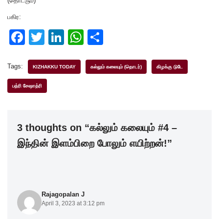
(தொடரும்)
பகிர:
F
T
Li
W
S
a
wi
n
h
h
c
tt
k
at
ar
Tags:
KIZHAKKU TODAY
கல்லும் கலையும் (தொடர்)
கிழக்கு டுடே
e
er
e
s
e
பத்ரி சேஷாத்ரி
b
dI
A
o
n
p
3 thoughts on “கல்லும் கலையும் #4 –
o
p
இந்தின் இளம்பிறை போலும் எயிற்றன்!”
k
Rajagopalan J
April 3, 2023 at 3:12 pm