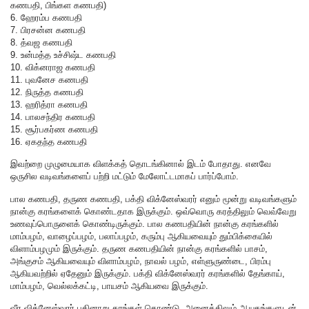
கணபதி, பிங்கள கணபதி)
6. ஹேரம்ப கணபதி
7. பிரசன்ன கணபதி
8. த்வஜ கணபதி
9. உன்மத்த உச்சிஷ்ட கணபதி
10. விக்னராஜ கணபதி
11. புவனேச கணபதி
12. நிருத்த கணபதி
13. ஹரித்ரா கணபதி
14. பாலசந்திர கணபதி
15. சூர்பகர்ண கணபதி
16. ஏகதந்த கணபதி
இவற்றை முழுமையாக விளக்கத் தொடங்கினால் இடம் போதாது. எனவே
ஒருசில வடிவங்களைப் பற்றி மட்டும் மேலோட்டமாகப் பார்ப்போம்.
பால கணபதி, தருண கணபதி, பக்தி விக்னேஸ்வரர் எனும் மூன்று வடிவங்களும்
நான்கு கரங்களைக் கொண்டதாக இருக்கும். ஒவ்வொரு கரத்திலும் வெவ்வேறு
உணவுப்பொருளைக் கொண்டிருக்கும். பால கணபதியின் நான்கு கரங்களில்
மாம்பழம், வாழைப்பழம், பலாப்பழம், கரும்பு ஆகியவையும் தும்பிக்கையில்
விளாம்பழமும் இருக்கும். தருண கணபதியின் நான்கு கரங்களில் பாசம்,
அங்குசம் ஆகியவையும் விளாம்பழம், நாவல் பழம், எள்ளுருண்டை, பிரம்பு
ஆகியவற்றில் ஏதேனும் இருக்கும். பக்தி விக்னேஸ்வரர் கரங்களில் தேங்காய்,
மாம்பழம், வெல்லக்கட்டி, பாயசம் ஆகியவை இருக்கும்.
வீர விக்னேஸ்வரர் பதினாறு கரங்கள் கொண்டு, அனைத்திலும் ஆயுதங்களுடன்