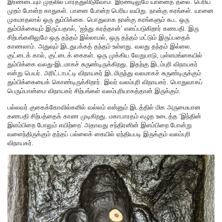
இரண்டையும் முதலில் பார்த்துவிடுவோம். இரண்டிலுமே யானைத் தலை. பெரிய
முறம் போன்ற காதுகள். பானை போன்ற பெரிய வயிறு. நான்கு கரங்கள். யானை
முகமாதலால் ஒரு தும்பிக்கை. பொதுவாக நான்கு கரங்களும் கூட ஒரு
தும்பிக்கையும் இருப்பதால், ‘ஐந்து கரத்தான்’ எனப்படுகிறார் கணபதி. இரு
சிற்பங்களிலுமே ஒரு தந்தம் இல்லாமல், ஒரு தந்தம் மட்டும் இருப்பதைக்
காணலாம். அதுவும் இடதுபக்கத் தந்தம் உள்ளது. வலது தந்தம் இல்லை.
குட்டைக் கால், குட்டைக் கைகள். ஒரு முக்கிய வேறுபாடு, புள்ளமங்கையில்
தும்பிக்கை வலது-இடமாகச் சுருண்டிருக்கிறது. இதற்கு இடம்புரி விநாயகர்
என்று பெயர். அரிட்டாபட்டி விநாயகர் இடமிருந்து வலமாகச் சுருண்டிருக்கும்
தும்பிக்கையைக் கொண்டிருக்கிறார். இவர் வலம்புரி விநாயகர். பொதுவாகப்
பெரும்பான்மை விநாயகர் சிற்பங்கள் வலம்புரியாகத்தான் இருக்கும்.
பல்லவர் குகைக்கோவில்களில் வல்லம் என்னும் இடத்தில் மிக அருமையான
கணபதி சிற்பத்தைக் காண முடிகிறது. மகாபாரதம் எழுத உடைத்த ‘இந்தின்
இளம்பிறை போலும் எயிற்றை’ அதாவது சந்திரனின் இளம்பிறை போன்று
வளைந்திருக்கும் தந்தப் பல்லைக் கையில் ஏந்தியபடி இருக்கும் வலம்புரி
விநாயகர்.