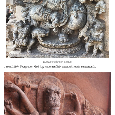
ஹோய்சள நர்த்தன கணபதி
பாதாமியில் சிவனுடன் சேர்ந்து நடனமாடும் கணபதியைக் காணலாம்.