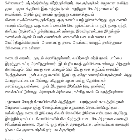
பிள்ளையார் பத்மத்தின்மீது வீற்றிருக்கிறார். அவருக்குமேல் அழகான கவிந்த
குடை. குடைக்குமேல் இரு கந்தர்வர்கள். சுற்றிலும் மிக அழகான எட்டு
கணங்கள். அதில் ஒரு கணம் மூஞ்சூறு வாகனத்துடன்
விளையாடிக்கொண்டிருக்கிறது. ஒரு கணம் யாழ் இசைக்கிறது. ஒரு கணம்
சாமரம் வீசுகிறது. ஒரு கணம் கையில் கொழுக்கட்டைப் பாத்திரத்தை ஏந்தி,
விஸ்மய (ஆச்சரிய) முத்திரையுடன் உள்ளது. இரண்டிரண்டாக இருக்கும்
கணங்கள் ஆண்-பெண் கணங்கள். கைகளில் படையல் உணவுடன்
அமர்ந்திருக்கின்றனர். அனைவரது தலை அலங்காரங்களும் தனித்துவம்
மிக்கவையாக உள்ளன.
கணபதி கரண்ட மகுடம் அணிந்துள்ளார். வயிற்றைச் சுற்றி நாகப் பாம்பை
இழுத்துக் கட்டி அணிந்துள்ளார். இடம்புரியாகத் தும்பிக்கை உள்ளது. அதனுள்
விளாம்பழம். பின் வலது கை பாசமும் பின் இடது கை கரும்பும் கையில்
பிடித்துள்ளன. முன் வலது கையில் இருப்பது ஏதோ உணவுப்பொருள்தான். அது
கொழுக்கட்டையா அல்லது ஏதேனும் பழமா என்று தெளிவாகச்
சொல்லமுடியவில்லை. முன் இடதுகை இடுப்பில் (கடி ஹஸ்தம்)
வைக்கப்பட்டுள்ளது. அளவுகள் அவ்வளவு கச்சிதமாகப் பொருந்தியுள்ளன.
முற்காலச் சோழர் கோவில்களில் ஆதித்தன் – பராந்தகன் காலத்தில்தான்
அர்தமண்டபமும் ஐந்து கோஷ்டங்களும் உருவாகத் தொடங்கியிருந்தன.
அங்கிருந்து கணபதி இல்லாத சிவன் கோவிலே இல்லை என்பதாக ஆயிற்று.
இவற்றில் ஏகப்பட்ட கோவில்களில் மிக நேர்த்தியான, மிக அழகான கணபதி
சிற்பங்கள் உள்ளன. ஆனால் ஒரு சிற்பத் தொகுதியாக, புள்ளமங்கை கணபதி
நம்மை வெகுவாக ஈர்க்கிறார். மயக்குகிறார்.