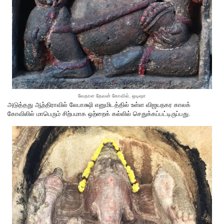
வேதாள தேவன் கோவில், ஒடிஷா
அடுத்தது ஆந்திராவில் லேபாக்ஷி எனுமிடத்தில் உள்ள விஜயநகர காலக்
கோவிலில் மாபெரும் சிற்பமாக ஒற்றைக் கல்லில் செதுக்கப்பட்டிருப்பது.