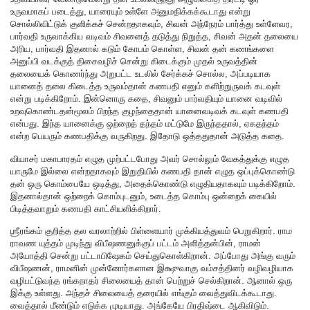
உருவமாகப் படைத்து, யாரையும் உள்ளே அனுமதிக்கக்கூடாது என்று
சொல்லிவிட்டுக் குளிக்கச் சென்றதாகவும், சிவன் அந்நேரம் பார்த்து உள்ளேவர,
பார்வதி உருவாக்கிய வடிவம் சிவனைத் தடுத்து நிறுத்த, சிவன் அதன் தலையை
அரிய, பார்வதி இதனால் கடும் கோபம் கொள்ள, சிவன் தன் கணங்களை
அனுப்பி வடக்குத் திசைவழிச் சென்று கிடைக்கும் முதல் உருவத்தின்
தலையைக் கொணர்ந்து அறுபட்ட உடலில் சேர்க்கச் சொல்ல, அப்படியாக
யானைத் தலை கிடைத்த உருவம்தான் கணபதி எனும் களிற்றுருவக் கடவுள்
என்று படிக்கிறோம். இன்னொரு கதை, சிவனும் பார்வதியும் யானை வடிவில்
உறவுகொண்டதன்மூலம் பிறந்த குழந்தைதான் யானைவடிவக் கடவுள் கணபதி
என்பது. இந்த யானைக்கு ஒற்றைத் தந்தம் மட்டுமே இருந்ததால், ஏகதந்தம்
என்ற பெயரும் கணபதிக்கு வருகிறது. இதோடு ஒத்ததுதான் அடுத்த கதை.
வியாசர் மகாபாரதம் எழுத முற்பட்டபோது அவர் சொல்லும் வேகத்துக்கு எழுத
யாருமே இல்லை என்றதாகவும் இறுதியில் கணபதி தான் எழுத ஒப்புக்கொண்டு
தன் ஒரு கொம்பையே ஒடித்து, அதைக்கொண்டு எழுதியதாகவும் படிக்கிறோம்.
இதனால்தான் ஒற்றைக் கொம்புடனும், உடைத்த கொம்பு ஒன்றைக் கையில்
பிடித்தவாறும் கணபதி காட்சியளிக்கிறார்.
ஶ்ரீரங்கம் குறித்த தல வரலாற்றில் பிள்ளையார் முக்கியத்துவம் பெறுகிறார். ராம
ராவண யுத்தம் முடிந்து விபீஷணனுக்குப் பட்டம் அளித்தன்பின், ராமன்
அயோத்தி சென்று பட்டாபிஷேகம் செய்துகொள்கிறான். அப்போது அங்கு வரும்
விபீஷணன், ராமனின் முன்னோர்களான இக்ஷுவாகு வம்சத்தினர் வழிவழியாக
வழிபட்டுவந்த ரங்கநாதர் சிலையைத் தான் பெற்றுச் செல்கிறான். ஆனால் ஒரு
இக்கு உள்ளது. அந்தச் சிலையைத் தரையில் எங்கும் வைத்துவிடக்கூடாது.
வைத்தால் மீண்டும் எடுக்க முடியாது. அங்கேயே பிரதிஷ்டை ஆகிவிடும்.