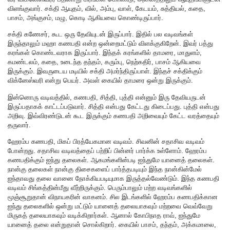
விளங்குவார். சக்தி ஆயுதம், வில், அம்பு, வாள், கேடயம், சுத்தியல், கதை,
பாசம், அங்குசம், மழு, கொடி ஆகியவை கொண்டிருப்பார்.
சக்தி கணேசர், கூட ஒரு தேவியுடன் இருப்பார். இதில் பல வடிவங்கள்
இருந்தாலும் மஹா கணபதி என்ற ஒன்றைமட்டும் விளக்குகிறேன். இவர் பத்து
கரங்கள் கொண்டவராக இருப்பார். இந்தக் கரங்களில் தாமரை, மாதுளம்,
கமண்டலம், கதை, உடைந்த தந்தம், கரும்பு, நெற்கதிர், பாசம் ஆகியவை
இருக்கும். இவருடைய மடியில் சக்தி அமர்ந்திருப்பாள். இந்தச் சக்திக்கும்
விக்னேஸ்வரி என்று பெயர். அவள் கையில் தாமரை ஒன்று இருக்கும்.
இன்னொரு வடிவத்தில், கணபதி, சித்தி, புத்தி என்னும் இரு தேவியருடன்
இருப்பதாகக் காட்டப்படுவார். சித்தி என்பது கேட்டது கிடைப்பது. புத்தி என்பது
அறிவு. இவ்விரண்டுடன் கூட இருக்கும் கணபதி அறிவையும் கேட்ட வரத்தையும்
தருவார்.
ஹேரம்ப கணபதி, மிகப் பிரத்யேகமான வடிவம். சிவனின் சதாசிவ வடிவம்
போன்றது. சதாசிவ வடிவத்தைப் பற்றிப் பின்னர் பார்க்க உள்ளோம். ஹேரம்ப
கணபதிக்கும் ஐந்து தலைகள். ஆகமங்களின்படி ஐந்துமே யானைத் தலைகள்.
நான்கு தலைகள் நான்கு திசைகளைப் பார்த்தபடியும் இந்த நான்கின்மேல்
ஐந்தாவது தலை வானை நோக்கியபடியுமாக இருத்தல்வேண்டும். இந்த கணபதி
வடிவம் சிங்கத்தின்மீது வீற்றிருக்கும். பெரும்பாலும் மற்ற வடிவங்களில்
மூஞ்சூறுதான் விநாயகரின் வாகனம். சில இடங்களில் ஹேரம்ப கணபதிக்கான
ஐந்து தலைகளில் ஒன்று மட்டும் யானைத் தலையாகவும் மற்றவை வெவ்வேறு
மிருகத் தலையாகவும் வடிக்கிறார்கள். ஆனால் கோபிநாத ராவ், ஐந்துமே
யானைத் தலை என்றுதான் சொல்கிறார். கையில் பாசம், தந்தம், அக்கமாலை,