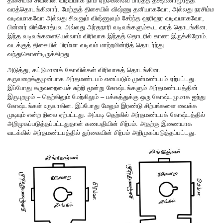
திசையில் சிவனின் வடிவமாக நாம் ஏற்கெனவே பார்த்த தக்ஷிணாமூர்த்தி
வரத்தொடங்கினார். மேற்குத் திசையில் விஷ்ணு தனியாகவோ, அல்லது நரசிம்ம
வடிவமாகவோ அல்லது சிவனும் விஷ்ணுவும் சேர்ந்த ஹரிஹர வடிவமாகவோ,
பின்னர் லிங்கோத்பவ அல்லது அர்தநாரி வடிவங்களும்கூட வரத் தொடங்கின.
இந்த வடிவங்களையெல்லாம் விரிவாக இந்தத் தொடரில் காண இருக்கிறோம்.
வடக்குத் திசையில் பிரம்மா வடிவம் மாற்றமின்றித் தொடர்ந்து
வந்துகொண்டிருக்கிறது.
அடுத்து, கட்டுமானக் கோவில்கள் விரிவாகத் தொடங்கின.
கருவறைக்குமுன்பாக அர்தமண்டபம் எனப்படும் முன்மண்டபம் ஏற்பட்டது.
இப்போது கருவறையைச் சுற்றி மூன்று கோஷ்டங்களும் அர்தமண்டபத்தின்
இருபுறமும் – தெற்கிலும் மேற்கிலும் – பக்கத்துக்கு ஒரு கோஷ்டமுமாக ஐந்து
கோஷ்டங்கள் உருவாகின. இப்போது மேலும் இரண்டு சிற்பங்களை வைக்க
முடியும் என்ற நிலை ஏற்பட்டது. அப்படி தெற்கில் அர்தமண்டபக் கோஷ்டத்தில்
அறிமுகப்படுத்தப்பட்டதுதான் கணபதியின் சிற்பம். அதற்கு இணையாக
வடக்கில் அர்தமண்டபத்தில் துர்கையின் சிற்பம் அறிமுகப்படுத்தப்பட்டது.