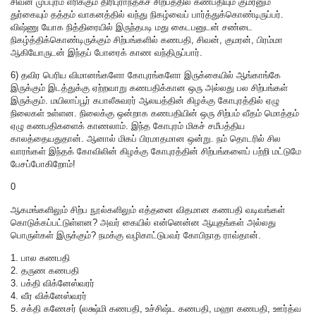
சிவன் முப்புரம் எரிக்கும் திரிபுராந்தகச் சிற்பத்தில் கணபதியும் குமரனும்
துர்கையும் தத்தம் வாகனத்தில் வந்து நிகழ்வைப் பார்த்துக்கொண்டிருப்பர்.
விஷ்ணு யோக நித்திரையில் இருந்தபடி மது கைடபனுடன் சண்டை
நிகழ்த்திக்கொண்டிருக்கும் சிற்பங்களில் கணபதி, சிவன், குமரன், பிரம்மா
ஆகியோருடன் இந்தப் போரைக் காண வந்திருப்பார்.
6) தவிர பெரிய விமானங்களோ கோபுரங்களோ இருக்கையில் ஆங்காங்கே
இருக்கும் இடத்துக்கு ஏற்றவாறு கணபதிக்கான ஒரு அல்லது பல சிற்பங்கள்
இருக்கும். மயிலாப்பூர் கபாலீசுவரர் ஆலயத்தின் கிழக்கு கோபுரத்தில் ஏழு
நிலைகள் உள்ளன. நிலைக்கு ஒன்றாக கணபதியின் ஒரு சிற்பம் வீதம் மொத்தம்
ஏழு கணபதிகளைக் காணலாம். இந்த கோபுரம் மிகச் சமீபத்திய
காலத்தையதுதான். ஆனால் மிகப் பிரமாதமான ஒன்று. நம் தொடரில் சில
வாரங்கள் இந்தக் கோவிலின் கிழக்கு கோபுரத்தின் சிற்பங்களைப் பற்றி மட்டுமே
பேசப்போகிறோம்!
0
ஆகமங்களிலும் சிற்ப நூல்களிலும் எத்தனை விதமான கணபதி வடிவங்கள்
கொடுக்கப்பட்டுள்ளன? அவர் கையில் என்னென்ன ஆயுதங்கள் அல்லது
பொருள்கள் இருக்கும்? நமக்கு வழிகாட்டுபவர் கோபிநாத ராவ்தான்.
1. பால கணபதி
2. தருண கணபதி
3. பக்தி விக்னேஸ்வரர்
4. வீர விக்னேஸ்வரர்
5. சக்தி கணேசர் (லக்ஷ்மி கணபதி, உச்சிஷ்ட கணபதி, மஹா கணபதி, ஊர்த்வ