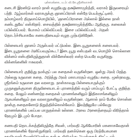
புள்ளமங்கை, படம்: வி.கே.ஶ்ரீனிவாசன்
கடைசி இரண்டு வாரம் நான் எழுதியது தக்ஷிணாமூர்த்தி, வராகர் இருவரையும்
பற்றி. ஆழ்வார்கள் வராகருக்கு ஞானப்பிரான் என்றே பெயர்சூட்டினர்.
நம்மாழ்வார் திருவாய்மொழியில், ‘ஞானப்பிரானை அல்லால் இல்லை நான்
கண்டதுவே’ என்கிறார். சைவத்தில் தக்ஷிணாமூர்த்தியே ஆதிகுரு. கலைகள்
பயில்விப்பவர். யோகம் பயில்விப்பவர். இசை பயில்விப்பவர். அதன்
தொடர்ச்சியாகவே கணபதியையும் எழுத முற்படுகிறேன்.
பிள்ளையார் ஞானம் அருள்பவர் மட்டுமல்ல. இடையூறுகளைக் களைபவர்.
இடையூறுகளை அளிப்பவரும்கூட! இடையூறு என்பதன் வடமொழிச் சொல்லான
விக்னம் என்பதிலிருந்துதான் விக்னேஸ்வரர் என்ற பெயரே வருகிறது.
விக்னங்களின் ஈசுவரன்.
பிள்ளையார் குறித்து நமக்குப் பல கதைகள் வருகின்றன. ஒன்று அவர் பிறந்த
அல்லது உருவான கதை. அடுத்து அவர் மகாபாரதம் எழுதிய கதை. மூன்றாவது,
ஶ்ரீரங்கம் உருவான தல வரலாறு. நான்காவது பிள்ளையாருக்கும்
முருகனுக்குமான திருவிளையாடல் புராணத்தில் வரும் மாம்பழப் போட்டி குறித்த
கதை. மேலும் எண்ணற்ற கதைகள் புராணங்களிலும் இதிகாசங்களிலும்
ஆகமங்களிலும் தல வரலாறுகளிலும் வருகின்றன. ஆனால் நாம் மேலே சொன்ன
நான்கு கதைகளோடு நிறுத்திக்கொள்வோம். இவற்றிலுமே பல்வேறு
புராணங்களில் பலப்பல மாறுதல்கள் உள்ளன. அவை அனைத்தையும் விரித்தால்
நேரமும் இடமும் போதா.
கணபதி தொடக்கத்திலிருந்தே சிவன், பார்வதி ஆகியோரின் மகனாகவேதான்
புராணங்களில் தோன்றுகிறார். பார்வதி தனக்கென ஒரு பிரத்யேகமான
உதவியாளர் வேண்டுமென்று தன் உடலிலிருந்து அழுக்கைத் திரட்டி ஓர்