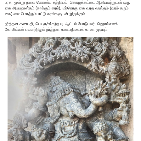
பரசு, மூன்று தலை கொண்ட சுத்தியல், கொழுக்கட்டை ஆகியவற்றுடன் ஒரு
கை அபயஹஸ்தம் (காக்கும் கரம்), மற்றொரு கை வரத ஹஸ்தம் (வரம் தரும்
கை) என மொத்தம் எட்டு கரங்களுடன் இருக்கும்.
நர்த்தன கணபதி, பெயருக்கேற்றபடி ஆட்டம் போடுபவர். ஹொய்சளக்
கோவில்கள் பலவற்றிலும் நர்த்தன கணபதியைக் காண முடியும்.