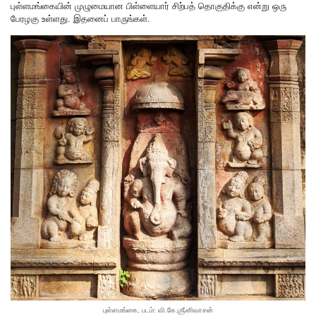
புள்ளமங்கையின் முழுமையான பிள்ளையார் சிற்பத் தொகுதிக்கு என்று ஒரு
பேரழகு உள்ளது. இதனைப் பாருங்கள்.
புள்ளமங்கை, படம்: வி.கே.ஶ்ரீனிவாசன்