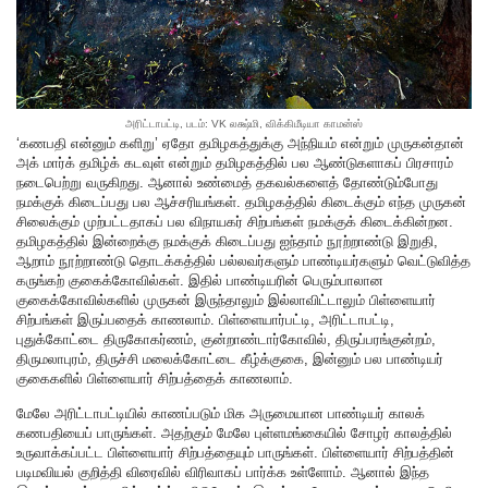
அரிட்டாபட்டி, படம்: VK லக்ஷ்மி, விக்கிமீடியா காமன்ஸ்
‘கணபதி என்னும் களிறு’ ஏதோ தமிழகத்துக்கு அந்நியம் என்றும் முருகன்தான்
அக் மார்க் தமிழ்க் கடவுள் என்றும் தமிழகத்தில் பல ஆண்டுகளாகப் பிரசாரம்
நடைபெற்று வருகிறது. ஆனால் உண்மைத் தகவல்களைத் தோண்டும்போது
நமக்குக் கிடைப்பது பல ஆச்சரியங்கள். தமிழகத்தில் கிடைக்கும் எந்த முருகன்
சிலைக்கும் முற்பட்டதாகப் பல விநாயகர் சிற்பங்கள் நமக்குக் கிடைக்கின்றன.
தமிழகத்தில் இன்றைக்கு நமக்குக் கிடைப்பது ஐந்தாம் நூற்றாண்டு இறுதி,
ஆறாம் நூற்றாண்டு தொடக்கத்தில் பல்லவர்களும் பாண்டியர்களும் வெட்டுவித்த
கருங்கற் குகைக்கோவில்கள். இதில் பாண்டியரின் பெரும்பாலான
குகைக்கோவில்களில் முருகன் இருந்தாலும் இல்லாவிட்டாலும் பிள்ளையார்
சிற்பங்கள் இருப்பதைக் காணலாம். பிள்ளையார்பட்டி, அரிட்டாபட்டி,
புதுக்கோட்டை திருகோகர்ணம், குன்றாண்டார்கோவில், திருப்பரங்குன்றம்,
திருமலாபுரம், திருச்சி மலைக்கோட்டை கீழ்க்குகை, இன்னும் பல பாண்டியர்
குகைகளில் பிள்ளையார் சிற்பத்தைக் காணலாம்.
மேலே அரிட்டாபட்டியில் காணப்படும் மிக அருமையான பாண்டியர் காலக்
கணபதியைப் பாருங்கள். அதற்கும் மேலே புள்ளமங்கையில் சோழர் காலத்தில்
உருவாக்கப்பட்ட பிள்ளையார் சிற்பத்தையும் பாருங்கள். பிள்ளையார் சிற்பத்தின்
படிமவியல் குறித்தி விரைவில் விரிவாகப் பார்க்க உள்ளோம். ஆனால் இந்த