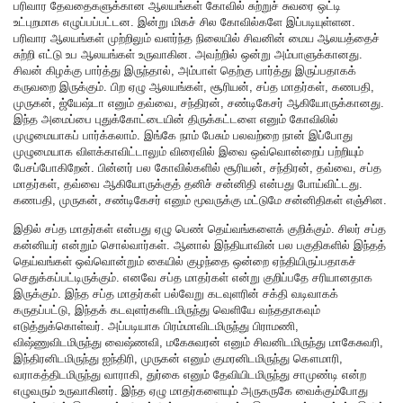
பரிவார தேவதைகளுக்கான ஆலயங்கள் கோவில் சுற்றுச் சுவரை ஒட்டி
உட்புறமாக எழுப்பப்பட்டன. இன்று மிகச் சில கோவில்களே இப்படியுள்ளன.
பரிவார ஆலயங்கள் முற்றிலும் வளர்ந்த நிலையில் சிவனின் மைய ஆலயத்தைச்
சுற்றி எட்டு உப ஆலயங்கள் உருவாகின. அவற்றில் ஒன்று அம்பாளுக்கானது.
சிவன் கிழக்கு பார்த்து இருந்தால், அம்பாள் தெற்கு பார்த்து இருப்பதாகக்
கருவறை இருக்கும். பிற ஏழு ஆலயங்கள், சூரியன், சப்த மாதர்கள், கணபதி,
முருகன், ஜ்யேஷ்டா எனும் தவ்வை, சந்திரன், சண்டிகேசர் ஆகியோருக்கானது.
இந்த அமைப்பை புதுக்கோட்டையின் திருக்கட்டளை எனும் கோவிலில்
முழுமையாகப் பார்க்கலாம். இங்கே நாம் பேசும் பலவற்றை நான் இப்போது
முழுமையாக விளக்காவிட்டாலும் விரைவில் இவை ஒவ்வொன்றைப் பற்றியும்
பேசப்போகிறேன். பின்னர் பல கோவில்களில் சூரியன், சந்திரன், தவ்வை, சப்த
மாதர்கள், தவ்வை ஆகியோருக்குத் தனிச் சன்னிதி என்பது போய்விட்டது.
கணபதி, முருகன், சண்டிகேசர் எனும் மூவருக்கு மட்டுமே சன்னிதிகள் எஞ்சின.
இதில் சப்த மாதர்கள் என்பது ஏழு பெண் தெய்வங்களைக் குறிக்கும். சிலர் சப்த
கன்னியர் என்றும் சொல்வார்கள். ஆனால் இந்தியாவின் பல பகுதிகளில் இந்தத்
தெய்வங்கள் ஒவ்வொன்றும் கையில் குழந்தை ஒன்றை ஏந்தியிருப்பதாகச்
செதுக்கப்பட்டிருக்கும். எனவே சப்த மாதர்கள் என்று குறிப்பதே சரியானதாக
இருக்கும். இந்த சப்த மாதர்கள் பல்வேறு கடவுளரின் சக்தி வடிவாகக்
கருதப்பட்டு, இந்தக் கடவுளர்களிடமிருந்து வெளியே வந்ததாகவும்
எடுத்துக்கொள்வர். அப்படியாக பிரம்மாவிடமிருந்து பிராமணி,
விஷ்ணுவிடமிருந்து வைஷ்ணவி, மகேசுவரன் எனும் சிவனிடமிருந்து மாகேசுவரி,
இந்திரனிடமிருந்து ஐந்திரி, முருகன் எனும் குமரனிடமிருந்து கௌமாரி,
வராகத்திடமிருந்து வாராகி, துர்கை எனும் தேவியிடமிருந்து சாமுண்டி என்ற
எழுவரும் உருவாகினர். இந்த ஏழு மாதர்களையும் அருகருகே வைக்கும்போது