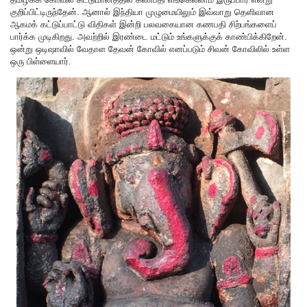
குறிப்பிட்டிருந்தேன். ஆனால் இந்தியா முழுமையிலும் இவ்வாறு தெளிவான
ஆகமக் கட்டுப்பாட்டு விதிகள் இன்றி பலவகையான கணபதி சிற்பங்களைப்
பார்க்க முடிகிறது. அவற்றில் இரண்டை மட்டும் உங்களுக்குக் காண்பிக்கிறேன்.
ஒன்று ஒடிஷாவில் வேதாள தேவன் கோவில் எனப்படும் சிவன் கோவிலில் உள்ள
ஒரு பிள்ளையார்.