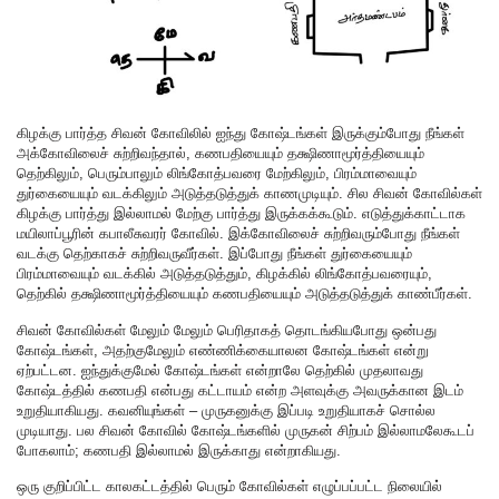
கிழக்கு பார்த்த சிவன் கோவிலில் ஐந்து கோஷ்டங்கள் இருக்கும்போது நீங்கள்
அக்கோவிலைச் சுற்றிவந்தால், கணபதியையும் தக்ஷிணாமூர்த்தியையும்
தெற்கிலும், பெரும்பாலும் லிங்கோத்பவரை மேற்கிலும், பிரம்மாவையும்
துர்கையையும் வடக்கிலும் அடுத்தடுத்துக் காணமுடியும். சில சிவன் கோவில்கள்
கிழக்கு பார்த்து இல்லாமல் மேற்கு பார்த்து இருக்கக்கூடும். எடுத்துக்காட்டாக
மயிலாப்பூரின் கபாலீசுவரர் கோவில். இக்கோவிலைச் சுற்றிவரும்போது நீங்கள்
வடக்கு தெற்காகச் சுற்றிவருவீர்கள். இப்போது நீங்கள் துர்கையையும்
பிரம்மாவையும் வடக்கில் அடுத்தடுத்தும், கிழக்கில் லிங்கோத்பவரையும்,
தெற்கில் தக்ஷிணாமூர்த்தியையும் கணபதியையும் அடுத்தடுத்துக் காண்பீர்கள்.
சிவன் கோவில்கள் மேலும் மேலும் பெரிதாகத் தொடங்கியபோது ஒன்பது
கோஷ்டங்கள், அதற்குமேலும் எண்ணிக்கையாலன கோஷ்டங்கள் என்று
ஏற்பட்டன. ஐந்துக்குமேல் கோஷ்டங்கள் என்றாலே தெற்கில் முதலாவது
கோஷ்டத்தில் கணபதி என்பது கட்டாயம் என்ற அளவுக்கு அவருக்கான இடம்
உறுதியாகியது. கவனியுங்கள் – முருகனுக்கு இப்படி உறுதியாகச் சொல்ல
முடியாது. பல சிவன் கோவில் கோஷ்டங்களில் முருகன் சிற்பம் இல்லாமலேகூடப்
போகலாம்; கணபதி இல்லாமல் இருக்காது என்றாகியது.
ஒரு குறிப்பிட்ட காலகட்டத்தில் பெரும் கோவில்கள் எழுப்பப்பட்ட நிலையில்