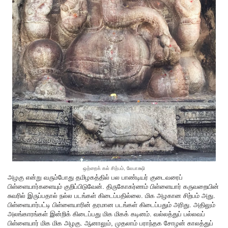
ஒற்றைக் கல் சிற்பம், லேபாக்ஷி
அழகு என்று வரும்போது தமிழகத்தில் பல பாண்டியர் குடைவரைப்
பிள்ளையார்களையும் குறிப்பிடுவேன். திருகோகர்ணம் பிள்ளையார் கருவறையின்
சுவரில் இருப்பதால் நல்ல படங்கள் கிடைப்பதில்லை. மிக அழகான சிற்பம் அது.
பிள்ளையார்பட்டி பிள்ளையாரின் தரமான படங்கள் கிடைப்பதும் அரிது. அதிலும்
அலங்காரங்கள் இன்றிக் கிடைப்பது மிக மிகக் கடினம். வல்லத்துப் பல்லவப்
பிள்ளையார் மிக மிக அழகு. ஆனாலும், முதலாம் பராந்தக சோழன் காலத்துப்