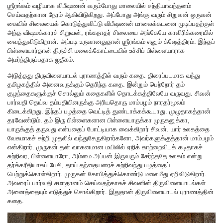
ஶ்ரீரங்கம் வழியாக விபீஷணன் வரும்போது மாலையில் சந்தியாவந்தனம்
செய்வதற்கான நேரம் ஆகிவிடுகிறது. அப்போது அங்கு வரும் சிறுவன் ஒருவன்
கையில் சிலையைக் கொடுத்துவிட்டு விபீஷணன் மாலைக்கடனை முடிப்பதற்குள்
அந்த விஷமக்காரச் சிறுவன், ரங்கநாதர் சிலையை அங்கேயே காவிரிக்கரையில்
வைத்துவிடுகிறான். அப்படி உருவானதுதான் ஶ்ரீரங்கம் எனும் க்ஷேத்திரம். இந்தப்
பிள்ளையார்தான் திருச்சி மலைக்கோட்டையில் உச்சிப் பிள்ளையாராக
அமர்ந்திருப்பதாக ஐதீகம்.
அடுத்தது திருவிளையாடல் புராணத்தில் வரும் கதை. திரைப்படமாக வந்து
தமிழகத்தில் அனைவருக்கும் தெரிந்த கதை. இன்றும் பெற்றோர் தம்
குழந்தைகளுக்குச் சொல்லும் கதைகளில் தொடக்கத்திலேயே வருவது. சிவன்
பார்வதி தெய்வ தம்பதியினருக்கு அரியதொரு மாம்பழம் நாரதர்மூலம்
கிடைக்கிறது. இந்தப் பழத்தை வெட்டித் துண்டாக்கக்கூடாது. முழுதாகத்தான்
தரவேண்டும். தம் இரு பிள்ளைகளான பிள்ளையாருக்கா முருகனுக்கா,
யாருக்குத் தருவது என்பதைப் போட்டியாக வைக்கிறார் சிவன். யார் உலகத்தை
வேகமாகச் சுற்றி முதலில் வந்துசேருகிறார்களோ, அவர்களுக்குத்தான் மாம்பழம்
என்கிறார். முருகன் தன் வாகனமான மயிலில் ஏறிக் காற்றைவிடக் கடிதாகச்
சுற்றிவர, பிள்ளையாரோ, அம்மை அப்பன் இருவரும் சேர்ந்ததே உலகம் என்று
தர்க்கரீதியாகப் பேசி, தாய் தந்தையரைச் சுற்றிவந்து பழத்தைப்
பெற்றுக்கொள்கிறார். முருகன் கோபித்துக்கொண்டு மலைமீது ஏறிவிடுகிறார்.
அவரைப் பார்வதி சமாதானம் செய்வதற்காகச் சிவனின் திருவிளையாடல்கள்
அனைத்தையும் எடுத்துச் சொல்கிறார். இதுதான் திருவிளையாடல் புராணத்தின்
கதை.