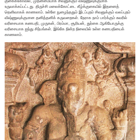
குகைக்கோவில், முதன்மையாக சிவனுக்கும் விஷ்ணுவுக்குமாக
உருவாக்கப்பட்டது. திருச்சி மலைக்கோட்டை கீழ்க்குகையில் இதனைத்
தெளிவாகக் காணலாம். உள்ளே நுழைந்ததும் இடப்புறம் சிவனுக்கும் வலப்புறம்
விஷ்ணுவுக்குமான தனித்தனிக் கருவறைகள். நேராக நாம் பார்க்கும் சுவரில்
வரிசையாக கணபதி, முருகன், பிரம்மா, சூரியன், துர்கை ஆகியோருக்கு
வரிசையாக ஐந்து சிற்பங்கள். இங்கே நின்ற நிலையில் உள்ள கணபதியைக்
காணலாம்.