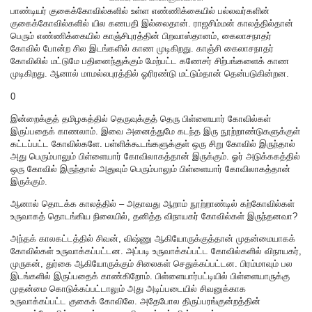
பாண்டியர் குகைக்கோவில்களில் உள்ள எண்ணிக்கையில் பல்லவர்களின்
குகைக்கோவில்களில் யில கணபதி இல்லைதான். ராஜசிம்மன் காலத்தில்தான்
பெரும் எண்ணிக்கையில் காஞ்சிபுரத்தின் பிறவாஸ்தானம், கைலாசநாதர்
கோவில் போன்ற சில இடங்களில் காண முடிகிறது. காஞ்சி கைலாசநாதர்
கோவிலில் மட்டுமே பதினைந்துக்கும் மேற்பட்ட கணேசர் சிற்பங்களைக் காண
முடிகிறது. ஆனால் மாமல்லபுரத்தில் ஓரிரண்டு மட்டும்தான் தென்படுகின்றன.
0
இன்றைக்குத் தமிழகத்தில் தெருவுக்குத் தெரு பிள்ளையார் கோவில்கள்
இருப்பதைக் காணலாம். இவை அனைத்துமே கடந்த இரு நூற்றாண்டுகளுக்குள்
கட்டப்பட்ட கோவில்களே. பள்ளிக்கூடங்களுக்குள் ஒரு சிறு கோவில் இருந்தால்
அது பெரும்பாலும் பிள்ளையார் கோவிலாகத்தான் இருக்கும். ஓர் அடுக்ககத்தில்
ஒரு கோவில் இருந்தால் அதுவும் பெரும்பாலும் பிள்ளையார் கோவிலாகத்தான்
இருக்கும்.
ஆனால் தொடக்க காலத்தில் – அதாவது ஆறாம் நூற்றாண்டில் கற்கோவில்கள்
உருவாகத் தொடங்கிய நிலையில், தனித்த விநாயகர் கோவில்கள் இருந்தனவா?
அந்தக் காலகட்டத்தில் சிவன், விஷ்ணு ஆகியோருக்குத்தான் முதன்மையாகக்
கோவில்கள் உருவாக்கப்பட்டன. அப்படி உருவாக்கப்பட்ட கோவில்களில் விநாயகர்,
முருகன், துர்கை ஆகியோருக்கும் சிலைகள் செதுக்கப்பட்டன. பிரம்மாவும் பல
இடங்களில் இருப்பதைக் காண்கிறோம். பிள்ளையார்பட்டியில் பிள்ளையாருக்கு
முதன்மை கொடுக்கப்பட்டாலும் அது அடிப்படையில் சிவனுக்காக
உருவாக்கப்பட்ட குகைக் கோவிலே. அதேபோல திருப்பரங்குன்றத்தின்