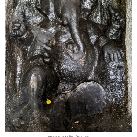
வல்லம், படம்: வி.கே.ஶ்ரீனிவாசன்