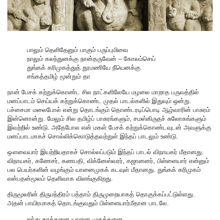
பாலும் தெளிதேனும் பாகும் பருப்புமிவை
நாலும் கலந்துனக்கு நான்தருவேன் – கோலம்செய்
துங்கக் கரிமுகத்துத் தூமணியே நீயெனக்கு
சங்கத்தமிழ் மூன்றும் தா
நான் பேசக் கற்றுக்கொண்ட சில நாட்களிலேயே மழலை மாறாத பருவத்தில்
மனப்பாடம் செய்யக் கற்றுக்கொண்ட முதல் பாடல்களில் இதுவும் ஒன்று.
பச்சைமா மலைபோல் என்று தொடங்கும் தொண்டரடிப்பொடி ஆழ்வாரின் பாசுரம்
இன்னொன்று. மேலும் சில தமிழ்ப் பாசுரங்களும், சமஸ்கிருதச் சுலோகங்களும்
இவற்றில் உண்டு. அதேபோல என் மகள் பேசக் கற்றுக்கொண்டவுடன் அவளுக்கு
மனப்பாடமாகச் சொல்லிக்கொடுத்தவற்றுள் இந்தப் பாடலும் உண்டு.
ஔவையார் இயற்றியதாகச் சொல்லப்படும் இந்தப் பாடல் விநாயகர் மீதானது.
விநாயகர், கணேசர், கணபதி, விக்னேஸ்வரர், கஜானனர், பிள்ளையார் என்னும்
பல பெயர்களின் வழங்கும் யானைமுகக் கடவுள் மீதானது. துங்கக் கரிமுகம்
என்பதன்மூலம் தெளிவாக விளங்குகிறது.
திருமூலரின் திருமந்திரம் பத்தாம் திருமுறையாகத் தொகுக்கப்பட்டுள்ளது.
அதன் பாயிரமாகத் தொடங்குவதும் பிள்ளையார்மீதான பாடலே.
ஐந்து கரத்தனை யானை முகத்தனை