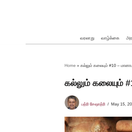
Skip
to
content
வரலாறு
வாழ்க்கை
அர
ok
Home
»
கல்லும் கலையும் #10 – மான
கல்லும் கலையும்
pp
பத்ரி சேஷாத்ரி
May 15, 2