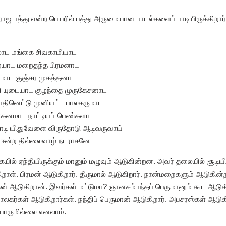
ராஜ பத்து என்ற பெயரில் பத்து அருமையான பாடல்களைப் பாடியிருக்கிறார்.
லாட மங்கை சிவகாமியாட
ையாட மறைதந்த பிரமனாட
மாட குஞ்சர முகத்தனாட
ி யுடையாட குழந்தை முருகேசனாட
பதினெட்டு முனியட்ட பாலகருமாட
வாகனமாட நாட்டியப் பெண்களாட
டி யிதுவேளை விருதோடு ஆடிவருவாய்
ன்ற தில்லைவாழ் நடராசனே
ல் ஏந்தியிருக்கும் மானும் மழுவும் ஆடுகின்றன. அவர் தலையில் சூடியிரு
ாள். பிரமன் ஆடுகிறார். திருமால் ஆடுகிறார். நான்மறைகளும் ஆடுகின
கன் ஆடுகிறான். இவர்கள் மட்டுமா? ஞானசம்பந்தப் பெருமானும் கூட ஆடுகி
ாலகர்கள் ஆடுகிறார்கள். நந்திப் பெருமான் ஆடுகிறார். அபசரஸ்கள் ஆடு
யாருமில்லை எனலாம்.