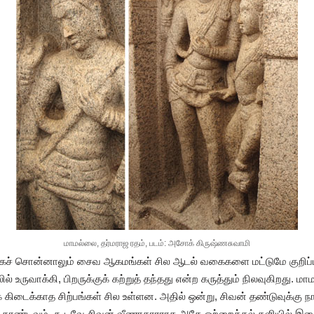
மாமல்லை, தர்மராஜ ரதம், படம்: அசோக் கிருஷ்ணசுவாமி
ச் சொன்னாலும் சைவ ஆகமங்கள் சில ஆடல் வகைகளை மட்டுமே குறிப்பிட
் உருவாக்கி, பிறருக்குக் கற்றுத் தந்தது என்ற கருத்தும் நிலவுகிறது. மாம
ிடைக்காத சிற்பங்கள் சில உள்ளன. அதில் ஒன்று, சிவன் தண்டுவுக்கு நாட
 தாண்டவம். கூடவே சிவன் வீணாதாரராக அதே ஒற்றைக்கல் தளியில் இசைப