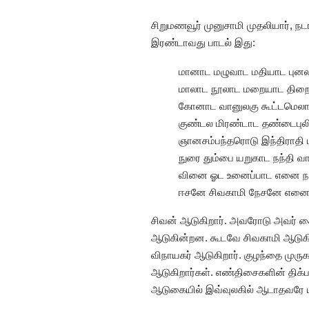
சிறுமணவூர் முனுசாமி முதலியார், நட
இரண்டாவது பாடல் இது:
மானாட மழுவாட மதியாட புன
மாலாட நூலாட மறையாட திற
கோனாட வானுலகு கூட்டமெலா
குண்டல மிரண்டாட தண்டைபுல
ஞானசம்பந்தரொடு இந்திராதி 
நுரை தும்பை யறுகாட நந்தி 
வினை ஓட உனைப்பாட எனை நா
ஈசனே சிவகாமி நேசனே எனைஈ
சிவன் ஆடுகிறார். அவரோடு அவர் கையி
ஆடுகின்றன. கூடவே சிவகாமி ஆடுகிற
விநாயகர் ஆடுகிறார். குழந்தை முரு
ஆடுகிறார்கள். எண்திசைகளின் திக்ப
ஆடுகையில் இவ்வுலகில் ஆடாதவரே 