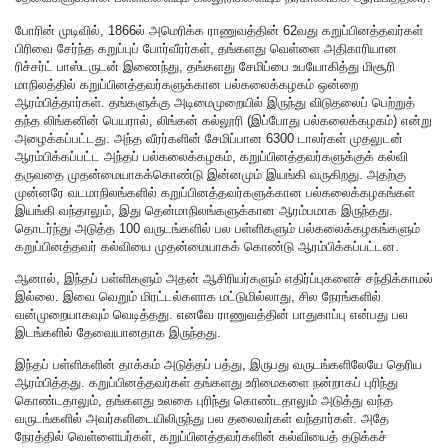
போரின் முடிவில், 1866ல் அமெரிக்க ராணுவத்தின் 62வது கறுப்பினத்தவர்கள்
பிரிவை சேர்ந்த கறுப்புப் போர்வீரர்கள், தங்களது வெள்ளை அதிகாரியான
ரிச்சர்ட் பாஸ்டருடன் இணைந்து, தங்களது சேமிப்பை உபயோகித்து மிசூரி
மாநிலத்தில் கறுப்பினத்தவர்களுக்கான பல்கலைக்கழகம் ஒன்றை
ஆரம்பித்தார்கள். தங்களுக்கு அடிமைமுறையில் இருந்து விடுதலைப் பெற்றுத்
தந்த லிங்கனின் பெயரால், லிங்கன் கல்லூரி (இப்போது பல்கலைக்கழகம்) என்று
அழைக்கப்பட்டது. அந்த வீரர்களின் சேமிப்பான 6300 டாலர்கள் முதலுடன்
ஆரம்பிக்கப்பட்ட அந்தப் பல்கலைக்கழகம், கறுப்பினத்தவர்களுக்குக் கல்வி
தருவதை முதன்மையாகக்கொண்டு இன்னமும் இயங்கி வருகிறது. அதற்கு
முன்னரே வடமாநிலங்களில் கறுப்பினத்தவர்களுக்கான பல்கலைக்கழகங்கள்
இயங்கி வந்தாலும், இது தென்மாநிலங்களுக்கான ஆரம்பமாக இருந்தது.
தொடர்ந்து அடுத்த 100 வருடங்களில் பல பள்ளிகளும் பல்கலைக்கழகங்களும்
கறுப்பினத்தவர் கல்வியை முதன்மையாகக் கொண்டு ஆரம்பிக்கப்பட்டன.
ஆனால், இந்தப் பள்ளிகளும் அதன் ஆசிரியர்களும் எதிர்ப்புகளைச் சந்திக்காமல்
இல்லை. இவை வெறும் மிரட்டல்களாக மட்டுமில்லாது, சில நேரங்களில்
வன்முறையாகவும் வெடித்தது. எனவே ராணுவத்தின் பாதுகாப்பு என்பது பல
இடங்களில் தேவையானதாக இருந்தது.
இந்தப் பள்ளிகளின் தாக்கம் அடுத்தப் பத்து, இருபது வருடங்களிலேயே தெரிய
ஆரம்பித்தது. கறுப்பினத்தவர்கள் தங்களது உரிமைகளை நன்றாகப் புரிந்து
கொண்டதாலும், தங்களது உலகை புரிந்து கொண்டதாலும் அடுத்து வந்த
வருடங்களில் அவர்களிடையிலிருந்து பல தலைவர்கள் வந்தார்கள். அதே
நேரத்தில் வெள்ளையர்கள், கறுப்பினத்தவர்களின் கல்வியைத் தடுக்கச்