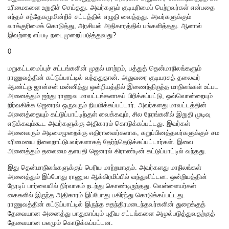
உரிமைகளை உறுதிச் செய்தது. அவர்களும் குடியுரிமைப் பெற்றவர்கள் என்பதை
எந்தச் சந்தேகமுமின்றிச் சட்டத்தில் எழுதி வைத்தது. அவர்களுக்கும்
வாக்குரிமைக் கொடுத்து, அரசியல் அதிகாரத்தில் பங்களித்தது. ஆனால்
இவற்றை எப்படி நடைமுறைப்படுத்துவது?
0
மறுகட்டமைப்புச் சட்டங்களின் முதல் மாற்றம், பத்துத் தென்மாநிலங்களும்
ராணுவத்தின் கட்டுப்பாட்டில் வந்ததுதான். அதுவரை குடியரசுத் தலைவர்
ஆண்ட்ரு ஜான்சன் மன்னித்து ஒன்றியத்தில் இணைந்திருந்த மாநிலங்கள் உட்பட
அனைத்தும் ஐந்து ராணுவ மாவட்டங்களாகப் பிரிக்கப்பட்டு, ஒவ்வொன்றையும்
நிர்வகிக்க ஜெனரல் ஒருவரும் நியமிக்கப்பட்டார். அவர்களது மாவட்டத்தின்
அனைத்தையும் கட்டுப்பாட்டிற்குள் வைக்கவும், சில நேரங்களில் இறுதி முடிவு
எடுக்கவும்கூட அவர்களுக்கு அதிகாரம் கொடுக்கப்பட்டது. இவர்கள்
அனைவரும் அடிமைமுறைக்கு எதிரானவர்களாக, கறுப்பினத்தவர்களுக்குச் சம
உரிமையை நிலைநாட்டுபவர்களாகத் தேர்ந்தெடுக்கப்பட்டார்கள். இவை
அனைத்தும் தலைமை தளபதி ஜெனரல் கிராண்டின் கட்டுப்பாட்டில் வந்தது.
இது தென்மாநிலங்களுக்குப் பெரிய மாற்றமாகும். அவர்களது மாநிலங்கள்
அனைத்தும் இப்போது ராணுவ ஆக்கிரமிப்பில் வந்துவிட்டன. ஒன்றியத்தின்
நேரடிப் பார்வையில் நிர்வாகம் நடந்து கொண்டிருந்தது. வெள்ளையர்கள்
கைகளில் இருந்த அதிகாரம் இப்போது பகிர்ந்து கொடுக்கப்பட்டது.
ராணுவத்தின் கட்டுப்பாட்டில் இருந்த சுதந்திரமடைந்தவர்களின் துறைக்குத்
தேவையான அனைத்து பாதுகாப்பும் புதிய சட்டங்களை அமுல்படுத்துவதற்குத்
தேவையான பலமும் கொடுக்கப்பட்டன.