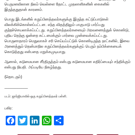
பெருமளவிலான நிலம் வெள்ளை தோட்ட முதலாளிகளின் கைகளில்
இருந்ததுதான் காரணம்.
பொது இடங்களில் கறுப்பினத்தவர்களுக்கு இருந்த கட்டுப்பாடுகள்
விலக்கிக்கொள்ளப்பட்டன. எந்த விதத்திலும் பாகுபாடு பார்ப்பது
குற்றச்செயலாக்கப்பட்டது. கறுப்பினத்தவர்களையும் அரவணைத்துக் கொண்டு,
புதிய தெற்கு ஒன்றை கட்டமைக்கும் பார்வை முன்வைக்கப்பட்டது.
பொருளாதாரம் மெதுவாகச் சரி செய்யப்பட்டுக் கொண்டிருந்த நாட்களில், இவை
அனைத்தும் தென்மாநில கறுப்பினத்தவர்களுக்குப் பெரும் நம்பிக்கையைக்
கொடுத்தது என்பதை மறுக்கமுடியாது.
ஆனால், கடுமையான சீர்திருத்தம் என்பது கடுமையான எதிர்ப்பையும் சந்திக்கும்
என்பது நியதி. அப்படியே நிகழ்ந்தது.
(தொடரும்)
___________
படம்: ஜார்ஜியாவில் ஒரு கறுப்பினத்தவர் பள்ளி.
பகிர:
F
T
Li
W
S
a
wi
n
h
h