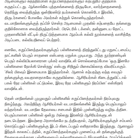
அடிமைகளும் சுதந்திரமான கறுப்பினத்தவர்களும் கற்பதுமே குற்றமாக
கருதப்பட்டது. ஆங்காங்கே புத்தகங்களைத் திருடியோ, வார்த்தைகளைத்
தெரிந்து வைத்திருந்த ஒன்றிரண்டு நபர்களைக் கொண்டோ இரவில்,
திருடர்களைப் போலவே அவர்கள் கற்றுக் கொண்டிருந்தார்கள்.
வடமாநிலங்களுக்குத் தப்பிச் சென்ற அடிமைகள் முதலில் கற்பதையே தங்களது
குறிக்கோளாக வைத்திருந்தார்கள். பிரடெரிக் டக்ளஸ், தன்னுடைய தோட்ட
முதலாளியின் வீட்டில் திருட்டுத்தனமாக ஆரம்பக் கல்வி நூல்களைத் வாசித்தே
அடிப்படை கல்வியறிவைப் பெற்றார்.
எனவே, கறுப்பினத்தவர்களுக்குப் பள்ளிகளைத் திறந்துவிட்டது மறுகட்டமைப்பு
நாட்களின் பெரும் சாதனை என்பதை மறுக்க முடியாது. அந்த நூற்றாண்டின்
பெரும் கல்வியியலாளரான புக்கர் வாஷிங்டன் சொல்வதைப்போல ‘ஒரு இனமே
பள்ளிகளை நோக்கி சென்றது’ என்பது சிறிதும் மிகையில்லாத விவரிப்பாகும்.
‘சிலர் மிகவும் இளமையாக இருந்தார்கள். ஆனால் கற்பதற்கு வந்த எவரும்
தங்களுக்கு வயதானதாகவே கருதவில்லை. ஆசிரியர்கள் கிடைத்துவிட்டால்
பகல் நேர பள்ளிகள் மட்டுமல்ல, இரவு நேர பள்ளிகளும் நிரம்பின’ என்கிறார்
வாஷிங்டன்.
தென் மாநிலங்கள் முழுவதும் பள்ளிகளில் கறுப்பினத்தவர்கள் நிரம்புவது
நிகழ்ந்தது. அவற்றிற்கு ஆசிரியர்கள் வடமாநிலங்களில் இருந்து பெரும்பாலும்
வந்தார்கள். வடமாநில தேவாலய சபைகள் இதில் முன்னிருந்து வழிநடத்தின.
பெரும்பாலான பள்ளிகள் ஒன்று அல்லது இரண்டு ஆசிரியர்களுடன்
நடைபெற்றன. இவற்றை அரசாங்கமே நடத்தியதால், ஆசிரியர்களுக்குச் சம்பளம்
கொடுப்பதும் பள்ளிகளுக்கு இடம் கிடைப்பதும் எளிதாகவே இருந்தது. ஆனாலும்
இந்தக் காலகட்டத்தில், கறுப்பினத்தவர்களும் முனைப்புடன் தங்களுக்குத்
தேவைகளுக்கான பள்ளிகளையும் கல்லூரிகளையும் நிர்மாணிக்க ஆரம்பித்தனர்.