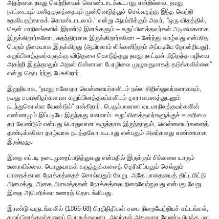
அதற்காக நமது வெற்றியைக் கொண்டாடக்கூடாது என்றில்லை. நமது
நாட்டையும் மனிதகுலத்தையும் முன்னெடுத்துச் செல்வதற்கு இந்த வெற்றி
உதவியதற்காகக் கொண்டாடலாம்.” என்று ஆரம்பிக்கும் அவர், “ஒரு விதத்தில்,
தென் மாநிலங்களில் இரண்டு இனங்களும் – கறுப்பினத்தவர்கள் அடிமைகளாக
இருக்கிறார்களோ, சுதந்திரமாக இருக்கிறார்களோ – சேர்ந்து வாழ்வது என்பதே
பெரும் தீமையாக இருக்கிறது (ஆபிரகாம் லிங்கனிற்கும் அப்படியே தோன்றியது).
கறுப்பினத்தவர்களுக்கு விடுதலை கொடுத்தது நமது நாட்டின் மீதிருந்த பழியை
அகற்றி இருந்தாலும் அதன் பின்னான பேரழிவை முழுவதுமாகத் தடுக்கவில்லை”
என்று தொடர்ந்து பேசுகிறார்.
இறுதியாக, “நமது சகோதர வெள்ளையர்களிடம் நல்ல கிறிஸ்துவர்களாகவும்,
நமது சகமனிதர்களான கறுப்பினத்தவர்களிடம் தாராளமனத்துடனும்
நடந்துகொள்ள வேண்டும்” என்கிறார். பெரும்பாலான வடமாநிலத்தவர்களின்
எண்ணமும் இப்படியே இருந்தது எனலாம். கறுப்பினத்தவர்களுக்குச் சமஉரிமை
தர வேண்டும் என்பது பொதுவான கருத்தாக இருந்தாலும், வெள்ளையர்களைத்
தண்டிக்கவோ தாழ்வாக நடத்தவோ கூடாது என்பதும் அவர்களது எண்ணமாக
இருந்தது.
இதை எப்படி நடைமுறைப்படுத்துவது என்பதில் இருக்கும் சிக்கலை யாரும்
உணரவில்லை. பொதுவாகக் கருத்துக்களைத் தெரிவிப்பதும் செல்லும்
பாதைக்கான நோக்கத்தைச் சொல்வதும் வேறு. அதே பாதையைத் திட்டமிட்டு
அமைத்து, அதை அமைத்ததன் நோக்கத்தை நிறைவேற்றுவது என்பது வேறு.
இதை அமெரிக்கா உணரத் தொடங்கியது.
இரண்டு வருடங்களில் (1866-68) பிரதிநிதிகள் சபை நிறைவேற்றியச் சட்டங்கள்,
கறுப்பினத்தவர்களைப் பொறுத்தவரை, அவர்கள் அதுவரை வேண்டியிருந்த பல