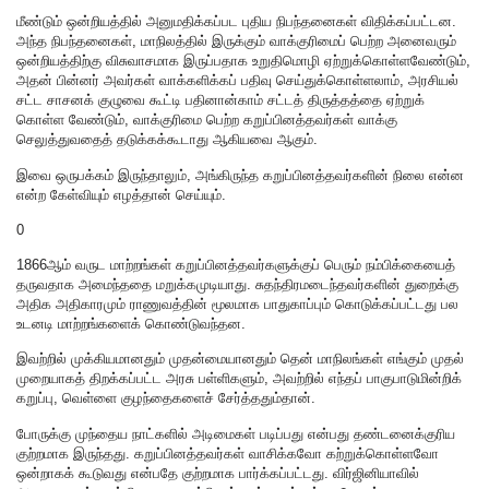
மீண்டும் ஒன்றியத்தில் அனுமதிக்கப்பட புதிய நிபந்தனைகள் விதிக்கப்பட்டன.
அந்த நிபந்தனைகள், மாநிலத்தில் இருக்கும் வாக்குரிமைப் பெற்ற அனைவரும்
ஒன்றியத்திற்கு விசுவாசமாக இருப்பதாக உறுதிமொழி ஏற்றுக்கொள்ளவேண்டும்,
அதன் பின்னர் அவர்கள் வாக்களிக்கப் பதிவு செய்துக்கொள்ளலாம், அரசியல்
சட்ட சாசனக் குழுவை கூட்டி பதினான்காம் சட்டத் திருத்தத்தை ஏற்றுக்
கொள்ள வேண்டும், வாக்குரிமை பெற்ற கறுப்பினத்தவர்கள் வாக்கு
செலுத்துவதைத் தடுக்கக்கூடாது ஆகியவை ஆகும்.
இவை ஒருபக்கம் இருந்தாலும், அங்கிருந்த கறுப்பினத்தவர்களின் நிலை என்ன
என்ற கேள்வியும் எழத்தான் செய்யும்.
0
1866ஆம் வருட மாற்றங்கள் கறுப்பினத்தவர்களுக்குப் பெரும் நம்பிக்கையைத்
தருவதாக அமைந்ததை மறுக்கமுடியாது. சுதந்திரமடைந்தவர்களின் துறைக்கு
அதிக அதிகாரமும் ராணுவத்தின் மூலமாக பாதுகாப்பும் கொடுக்கப்பட்டது பல
உடனடி மாற்றங்களைக் கொண்டுவந்தன.
இவற்றில் முக்கியமானதும் முதன்மையானதும் தென் மாநிலங்கள் எங்கும் முதல்
முறையாகத் திறக்கப்பட்ட அரசு பள்ளிகளும், அவற்றில் எந்தப் பாகுபாடுமின்றிக்
கறுப்பு, வெள்ளை குழந்தைகளைச் சேர்த்ததும்தான்.
போருக்கு முந்தைய நாட்களில் அடிமைகள் படிப்பது என்பது தண்டனைக்குரிய
குற்றமாக இருந்தது. கறுப்பினத்தவர்கள் வாசிக்கவோ கற்றுக்கொள்ளவோ
ஒன்றாகக் கூடுவது என்பதே குற்றமாக பார்க்கப்பட்டது. விர்ஜினியாவில்