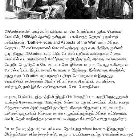
அமெரிக்காவின் புகழ்பெற்ற புதினமான ‘மொபி டிக்’கை எழுதிய ஹெர்மன்
மெல்வில், 1866ஆம் ஆண்டு தன்னுடைய கவிதைத் தொகுப்பு ஒன்றைப்
பதிப்பித்தார். “Battle-Pieces and Aspects of the War” என்ற அந்தத்
தொகுப்பு 72 கவிதைகளைக் கொண்டிருந்தது. ஒரு வருடத்திற்கு முன்னர்
முடிந்திருந்த அமெரிக்க உள்நாட்டுப் போரைப் பற்றியக் கவிதைகள் அவை.
மெல்வில் வடமாநிலத்தைச் சேர்ந்தவராக இருந்தாலும், அவரது கவிதைகளில்
வெற்றிப் பெருமிதமோ கொண்டாட்டமோ இல்லை. மாறாக அவரது கவிதைகள்
போரில் ஏற்பட்ட இழப்புகளைப் பேசுவதாக இருந்தது. இன்னொரு விதத்தில்,
ஐந்து வருடப் போரின் வரலாற்றைப் பதிவுச் செய்வதாகவும் இருந்தது.
மெல்விலின் கவிதைகள் அவர் எதிர்பார்த்த வரவேற்பைப் பெறவில்லை
என்றாலும், நாம் இங்கே கவிதைகளைப் பேசப் போவதில்லை.
மாறாக, மெல்வில் புத்தகத்தின் இறுதியில் பின்குறிப்பாக எழுதியிருந்ததுதான்
நமக்குத் தேவையானது. போருக்குப் பின்னான மறுகட்டமைப்புப் பற்றிய தனது
சிந்தனைகளை அவர் எழுதியிருக்கிறார். மிகவும் சிந்தனையுடன், வடமாநில
மனிதன் ஒருவனின் சிந்தனைகளாக எழுதப்பட்டிருக்கும் அந்தக் கட்டுரையில்
அவர், தென் மாநிலத்தவர்களை எப்படி அணுக வேண்டும் என்று எழுதுகிறார்.
“வடமாநில எழுத்தாளர்கள் எவ்வளவு தேசப்பற்று உள்ளவர்களாக இருந்தாலும்,
இறந்துப்போன சிங்கத்தைச் சுற்றி வரும் நாயைப்போல நடந்து கொள்ளக் கூடாது;