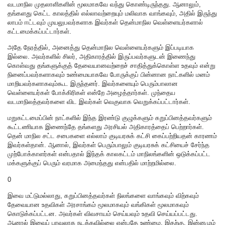
வடமாநில முதலாளிகளின் மூலமாகவே வந்து கொண்டிருந்தது. ஆனாலும்,
தங்களது கெட்ட காலத்தில் எல்லாவற்றையும் மலிவாக வாங்கவும், அதில் இருந்து
லாபம் ஈட்டவும் முயலுபவர்களாக இவர்கள் தென்மாநில வெள்ளையர்களால்
கட்டமைக்கப்பட்டார்கள்.
அதே நேரத்தில், அனைத்து தென்மாநில வெள்ளையர்களும் இப்படியாக
இல்லை. அவர்களில் சிலர், அதிகாரத்தில் இருப்பவர்களுடன் இணைந்து
கொள்வது தங்களுக்குத் தேவையானவற்றைச் சாதித்துக்கொள்ள உதவும் என்று
நினைப்பவர்களாகவும் உண்மையாகவே போருக்குப் பின்னான நாட்களில் மனம்
மாறியவர்களாகவும்கூட இருந்தனர். இவர்களையும் பெரும்பாலான
வெள்ளையர்கள் போக்கிரிகள் என்றே அழைத்தார்கள். முந்தைய
வடமாநிலத்தவர்களை விட இவர்கள் வெகுவாக வெறுக்கப்பட்டார்கள்.
மறுகட்டமைப்பின் நாட்களில் இந்த இரண்டு குழுக்களும் கறுப்பினத்தவர்களும்
கூட்டணியாக இணைந்தே தங்களது அரசியல் அதிகாரத்தைப் பெற்றார்கள்.
தென் மாநில சட்ட சபைகளை எல்லாம் குடியரசுக் கட்சி கைப்பற்றியதன் காரணம்
இவர்கள்தான். ஆனால், இவர்கள் பெரும்பாலும் குடியரசுக் கட்சியைச் சேர்ந்த
முற்போக்காளர்கள் என்பதால் இந்தக் காலகட்டம் மாநிலங்களின் ஒடுக்கப்பட்ட
மக்களுக்குப் பெரும் வரமாக அமைந்தது என்பதில் மாற்றமில்லை.
0
இவை மட்டுமல்லாது, கறுப்பினத்தவர்கள் நிலங்களை வாங்கவும் விற்கவும்
தேவையான உதவிகள் அரசாங்கம் மூலமாகவும் வங்கிகள் மூலமாகவும்
கொடுக்கப்பட்டன. அவர்கள் விவசாயம் செய்யவும் உதவி செய்யப்பட்டது.
ஆனால் இவைப் பரவலாக நடக்கவில்லை என்பதே உண்மை. இதற்கு, இன்னமும்