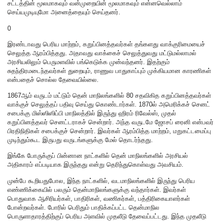
சட்டத்தின் மூலமாகவும் வன்முறையின் மூலமாகவும் என்னவெல்லாம்
செய்யமுடியுமோ அனைத்தையும் செய்தனர்.
0
இரண்டாவது பெரிய மாற்றம், கறுப்பினத்தவர்கள் தங்களது வாக்குரிமையைச்
செலுத்த ஆரம்பித்தது. அதாவது வாக்கைச் செலுத்துவது மட்டுமல்லாமல்
அரசியலிலும் பெருமளவில் பங்கெடுக்க முன்வந்தனர். இதற்கும்
சுதந்திரமடைந்தவர்கள் துறையும், ராணுவ பாதுகாப்பும் முக்கியமான காரணிகள்
என்பதைச் சொல்ல தேவையில்லை.
1867ஆம் வருடம் மட்டும் தென் மாநிலங்களில் 80 சதவிகித கறுப்பினத்தவர்கள்
வாக்குச் செலுத்தப் பதிவு செய்து கொண்டார்கள். 1870ல் அமெரிக்கச் செனட்
சபைக்கு மிஸ்ஸிஸிப்பி மாநிலத்தில் இருந்து ஹிரம் ரிவேல்ஸ், முதல்
கறுப்பினத்தவர் செனட்டராகச் சென்றார். அந்த வருடமே ஜோசப் ரைனி என்பவர்
பிரதிநிதிகள் சபைக்குச் சென்றார். இவர்கள் ஆரம்பித்த மாற்றம், மறுகட்டமைப்பு
முடிந்தும்கூட இருபது வருடங்களுக்கு மேல் தொடர்ந்தது.
இங்கே போருக்குப் பின்னான நாட்களில் தென் மாநிலங்களில் அரசியல்
அதிகாரம் எப்படியாக இருந்தது என்று தெரிந்துகொள்வது அவசியம்.
முன்பே கூறியதுபோல, இந்த நாட்களில், வடமாநிலங்களில் இருந்து பெரிய
எண்ணிக்கையில் பலரும் தென்மாநிலங்களுக்கு வந்தார்கள். இவர்கள்
பொதுவாக ஆசிரியர்கள், பாதிரிகள், வணிகர்கள், பத்திரிகையாளர்கள்
போன்றவர்கள். போரில் பெரிதும் பாதிக்கப்பட்ட தென்மாநில
பொருளாதாரத்திற்குப் பெரிய அளவில் முதலீடு தேவைப்பட்டது. இந்த முதலீடு