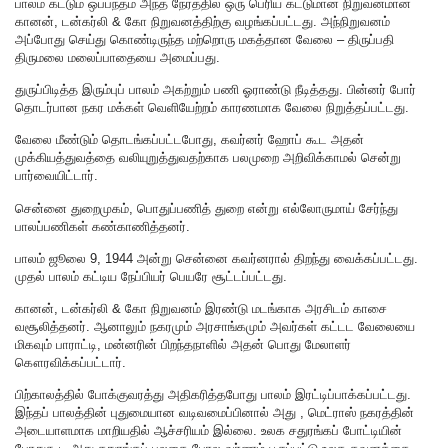
பாலம் கட்டும் ஒப்பந்தம் அந்த நேரத்தில் ஒரு பெரிய கட்டுமான நிறுவனமான
கானன், டன்கர்லி & கோ நிறுவனத்திற்கு வழங்கப்பட்டது. அந்நிறுவனம்
அப்போது செய்து கொண்டிருந்த மற்றொரு மகத்தான வேலை – திருப்பதி
திருமலை மலைப்பாதையை அமைப்பது.
துருப்பிடித்த இரும்புப் பாலம் அகற்றும் பணி ஓராண்டு நீடித்தது. பின்னர் போர்
தொடர்பான நகர மக்கள் வெளியேற்றம் காரணமாக வேலை நிறுத்தப்பட்டது.
வேலை மீண்டும் தொடங்கப்பட்டபோது, கவர்னர் ஹோப் கூட அதன்
முக்கியத்துவத்தை வலியுறுத்துவதற்காக பலமுறை அறிவிக்காமல் சென்று
பார்வையிட்டார்.
சென்னை துறைமுகம், பொதுப்பணித் துறை என்று எல்லோருமாய் சேர்ந்து
பாலப்பணிகள் கண்காணித்தனர்.
பாலம் ஜூலை 9, 1944 அன்று சென்னை கவர்னரால் திறந்து வைக்கப்பட்டது.
முதல் பாலம் கட்டிய நேப்பியர் பெயரே சூட்டப்பட்டது.
கானன், டன்கர்லி & கோ நிறுவனம் இரண்டு மடங்காக அரசிடம் காசை
வசூலித்தனர். ஆனாலும் நகரமும் அரசாங்கமும் அவர்கள் கட்டட வேலையை
மிகவும் பாராட்டி, மன்னரின் பிறந்தநாளில் அதன் பொது மேலாளர்
கௌரவிக்கப்பட்டார்.
பிற்காலத்தில் போக்குவரத்து அதிகரித்தபோது பாலம் இரட்டிப்பாக்கப்பட்டது.
இந்தப் பாலத்தின் புதுமையான வடிவமைப்பினால் அது , மெட்ராஸ் நகரத்தின்
அடையாளமாக மாறியதில் ஆச்சரியம் இல்லை. உலக சதுரங்கப் போட்டியின்