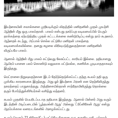
இயற்கையின் சவால்களை முறியடிக்கும் விதத்தில் மனிதனின் முதல் முயற்சி
ஆற்றின் மீது ஒரு பாலம்தான். பாலம் என்பது நகர்ப்புற வடிவமைப்பில் பெரும்
தாக்கத்தை ஏற்படுத்திய முதல் கட்டடக்கலை கண்டுபிடிப்பு என்று நாம் கூறலாம்.
ஆற்றைக் கடந்து, அப்பால் செல்ல மட்டுமே மனிதன் பாலத்தை
வடிவமைக்கவில்லை. தனது சுழலை விரிவுபடுத்துவதற்கான மனிதனின்
விருப்பமே பாலம்.
ஆனால் ஆற்றின் மீது பாலம் கட்டுவது லேசுப்பட்ட காரியம் இல்லை. நதியானது
ஆயிரம் யானை பலம் கொண்டு வலுவாக மட்டுமல்ல, கணிக்க முடியாததாகவும்
இருந்தது.
மெட்ராஸை நிறுவுவதற்கான இடம் தேர்ந்தெடுக்கப்பட்டதற்கு கூவம் நதி ஒரு
முக்கிய காரணமாக இருந்தது. அது ஓர் இயற்கை அரண் என தெற்கிலிருந்து
நகரத்தைப் பாதுகாத்தது. அத்திசையில்தான் சாந்தோமிலிருந்து தொல்லை
தரும் போர்த்துக்கீசியர்கள் வசித்து வந்தனர்.
கூவம் முதலில் பெயரிடப்படாத நதியாக இருந்தது. ஆனால் பின்னர் அது வரும்
இடத்தின் அடிப்படையில் ‘பூந்தமல்லி ஆறு’ அல்லது ‘ட்ரிப்ளிகேன் ஆறு’ என்று
ஆரம்பக்கால வரைபடங்களில் அழைக்கப்பட்டது.
கூவம் வெறும் 72 கிலோமீட்டர் மட்டுமே நீளமான ஒரு குறுகிய நதி. பல்லவர்