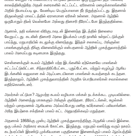
காலத்திலிருந்தே அதன் கரைகளில் கட்டப்பட்ட ஏரிகளால் மழைக்காலங்களில்
அதில் நியாயப்படி ஓட வேண்டிய பெரும்பாலான நீர் நிறுத்தப்பட்டது. இதனால்
திருவள்ளூர் மாவட்டத்தில் ஏராளமான ஏரிகள் உள்ளன. அதனால் ஆற்றில்
ஒருபோதும் திடீர் வெள்ளமோ அல்லது தினசரி நீரோட்டமோ இருந்ததில்லை.
ஆனால், நதி வங்காள விரிகுடாவுடன் இணைந்த இடத்தில் நிலைமை
வேறுபட்டது. கடலின் தினசரி அலை இயக்கம் பாதி நாளில் உள்நாட்டடுக்குள்
பாய்ந்து, மறுபாதியில் கடலுக்கு விரைந்தது. இந்தச் சலசலப்பு, அங்குள்ள
பாலங்களுக்குத் தீங்கு விளைவிக்கும் என்பதனால் ஆற்றின் முகத்துவாரத்தில்
பாலம் அமைப்பது கடினமாக இருந்தது.
சென்னைக்குள் கூவம் ஆற்றின் மற்ற இடங்களில் ஏற்கெனவே பாலங்கள்
கட்டப்பட்டுவிட்டன. சிந்தாதிரிப்பேட்டை, புதுப்பேட்டை மற்றும் எழும்பூர் ஆகிய
இடங்களில் வலுவான கல் அடிப்படையிலான பாலங்கள் கூவத்தைக் கடந்தன.
இருந்தாலும், ஆற்றின் முகத்துவாரத்தின் அருகே பொறியாளர்கள் சவால்களை
எதிர்கொண்டனர்.
அவர்கள் மட்டுமா? ஆழமற்ற கூவம் வழியாக மக்கள் நடக்கக்கூட முடியவில்லை.
ஆற்றின் அனைத்து மாசுகளும் அங்குக் குவிந்தன. நீரோட்டங்கள், சுழல்கள்
மற்றும் புதைமணல் ஆகியவை அவ்வப்போது மனித உயிர்களைப் பலிவாங்கின.
அதே இயற்கை சக்திகள் பாலம் கட்ட அனுமதிக்கவும் மறுத்தன.
அதனால் 1868க்கு முன்பு ஆற்றின் முகத்துவாரத்திற்கு அருகில் பாலம் இல்லை.
ஒரு பக்கம் அதிகார மையக் கோட்டை இருந்தது. மறுபுறம் வளர்ந்து வரும் நகரம்.
கடற்பரப்பின் இரண்டு முக்கியமான பகுதிகளை இணைக்கும் பாலம் ஆரம்பத்தில்