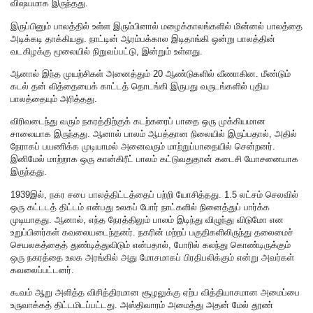
விஷயமாக இருந்தது.
இருப்பினும் பாலத்தில் உள்ள இரும்பினால் மழைக்காலங்களில் மின்னல் பாலத்தை
அடிக்கடி தாக்கியது. நாட்டின் ஆரம்பக்கால இடிதாங்கி ஒன்று பாலத்தின்
வடகிழக்கு மூலையில் நிறுவப்பட்டு, இன்றும் உள்ளது.
ஆனால் இந்த முயற்சிகள் அனைத்தும் 20 ஆண்டுகளில் வீணாகின. மீண்டும்
கடல் தன் வித்தையைக் காட்டத் தொடங்கி இருபது வருடங்களில் புதிய
பாலத்தையும் அரித்தது.
விரிவடைந்து வரும் நகரத்திற்குக் கடற்கரைப் பாதை ஒரு முக்கியமான
சாலையாக இருந்தது. ஆனால் பாலம் ஆபத்தான நிலையில் இருப்பதால், அதில்
நேராகப் பயணிக்க முடியாமல் அனைவரும் மாற்றுப்பாதையில் சென்றனர்.
இனிமேல் மாற்றாக ஒரு கான்கிரீட் பாலம் கட்டுவதுதான் கடைசி யோசனையாக
இருந்தது.
1939இல், நகர சபை பாலத்திட்டத்தைப் பற்றி யோசித்தது. 1.5 லட்சம் செலவில்
ஒரு கட்டடத் திட்டம் என்பது உலகப் போர் நாட்களில் நினைத்துப் பார்க்க
முடியாதது. ஆனால், எந்த நேரத்திலும் பாலம் இடிந்து விழுந்து விடுமோ என
உறுப்பினர்கள் கவலையடைந்தனர். நகரின் மற்றப் பகுதிகளிலிருந்து தலைமைச்
செயலகத்தைத் துண்டித்துவிடும் என்பதால், போரில் கலந்து கொண்டிருக்கும்
ஒரு நகரத்தை உலக அரங்கில் அது மோசமாகப் பிரதிபலிக்கும் என்று அவர்கள்
கவலைப்பட்டனர்.
கூவம் ஆறு அளித்த விசித்திரமான சூழலுக்கு ஏற்ப வித்தியாசமான அமைப்பை
உருவாக்கத் திட்டமிடப்பட்டது. அஸ்திவாரம் அமைத்து அதன் மேல் தூண்