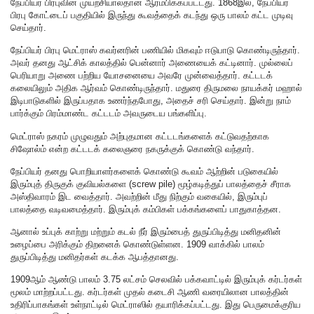
நேப்பியர் பிரபுவின் முயற்சியால்தான் ஆரம்பிக்கப்பட்டது. 1868இல், நேப்பியர்
பிரபு கோட்டைப் பகுதியில் இருந்து கூவத்தைக் கடந்து ஒரு பாலம் கட்ட முடிவு
செய்தார்.
நேப்பியர் பிரபு மெட்ராஸ் கவர்னரின் பணியில் மிகவும் ஈடுபாடு கொண்டிருந்தார்.
அவர் தனது ஆட்சிக் காலத்தில் பென்னார் அணையைக் கட்டினார். முல்லைப்
பெரியாறு அணை பற்றிய யோசனையை அவரே முன்வைத்தார். கட்டடக்
கலையிலும் அதிக ஆர்வம் கொண்டிருந்தார். மதுரை திருமலை நாயக்கர் மஹால்
இடிபாடுகளில் இருப்பதாக உணர்ந்தபோது, அதைச் சரி செய்தார். இன்று நாம்
பார்க்கும் பிரம்மாண்ட கட்டடம் அவருடைய பங்களிப்பு.
மெட்ராஸ் நகரம் முழுவதும் அற்புதமான கட்டடங்களைக் கட்டுவதற்காக
சிஷோல்ம் என்ற கட்டடக் கலைஞரை நகருக்குக் கொண்டு வந்தார்.
நேப்பியர் தனது பொறியாளர்களைக் கொண்டு கூவம் ஆற்றின் படுகையில்
இரும்புத் திருகுக் குவியல்களை (screw pile) மூழ்கடித்துப் பாலத்தைச் சீராக
அஸ்திவாரம் இட வைத்தார். அவற்றின் மீது நிற்கும் வகையில், இரும்புப்
பாலத்தை வடிவமைத்தார். இரும்புக் கம்பிகள் பக்கங்களைப் பாதுகாத்தன.
ஆனால் உப்புக் காற்று மற்றும் கடல் நீர் இரும்பைத் துருப்பிடித்து மனிதனின்
உழைப்பை அரிக்கும் திறனைக் கொண்டுள்ளன. 1909 வாக்கில் பாலம்
துருப்பிடித்து மனிதர்கள் கடக்க ஆபத்தானது.
1909ஆம் ஆண்டு பாலம் 3.75 லட்சம் செலவில் பக்கவாட்டில் இரும்புக் கர்டர்கள்
மூலம் மாற்றப்பட்டது. கர்டர்கள் முதல் கடைசி ஆணி வரையிலான பாலத்தின்
உதிரிப்பாகங்கள் உள்நாட்டில் மெட்ராஸில் தயாரிக்கப்பட்டது. இது பெருமைக்குரிய