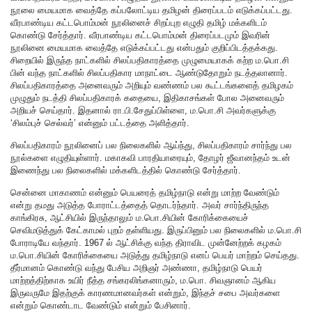
நூலை மையமாக வைத்தே கப்பலோட்டிய தமிழன் திரைப்படம் எடுக்கப்பட்டது.
வீரபாண்டிய கட்டபொம்மன் நூலினைச் சிறப்புற எழுதி தமிழ் மக்களிடம்
கொண்டு சேர்த்தார். வீரபாண்டிய கட்டபொம்மன் திரைப்படமும் இவரின்
நூலினை மையமாக வைத்தே எடுக்கப்பட்டது என்பதும் குறிப்பிடத்தக்கது.
சிறையில் இருந்த நாட்களில் சிலப்பதிகாரத்தை முழுமையாகக் கற்ற ம.பொ.சி
பின் வந்த நாட்களில் சிலப்பதிகார மாநாட்டை ஆண்டுதோறும் நடத்தலானார்.
சிலப்பதிகாரத்தை அனைவரும் அறியும் வண்ணம் பல கூட்டங்களைத் தமிழகம்
முழுதும் நடத்தி சிலப்பதிகாரக் கதையை, இதிகாசங்கள் போல அனைவரும்
அறியச் செய்தார். இதனால் ரா.பி.சேதுப்பிள்ளை, ம.பொ.சி அவர்களுக்கு
‘சிலம்புச் செல்வர்’ என்னும் பட்டத்தை அளித்தார்.
சிலப்பதிகாரம் நூலினைப் பல நிலைகளில் ஆய்ந்து, சிலப்பதிகாரம் சார்ந்து பல
நூல்களை எழுதியுள்ளார். மகாகவி பாரதியாரையும், தோழர் ஜீவானந்தம் உடன்
இணைந்து பல நிலைகளில் மக்களிடத்தில் கொண்டு சேர்த்தார்.
சென்னை மாகாணம் என்னும் பெயரைத் தமிழ்நாடு என்று மாற்ற வேண்டும்
என்று தமது அடுத்த போராட்டத்தைத் தொடர்ந்தார். அவர் சார்ந்திருந்த
காங்கிரசு, ஆட்சியில் இருந்தாலும் ம.பொ.சியின் கோரிக்கையைச்
செவிமடுத்துக் கேட்காமல் புறம் தள்ளியது. இருப்பினும் பல நிலைகளில் ம.பொ.சி
போராடியே வந்தார். 1967 ல் ஆட்சிக்கு வந்த திராவிட முன்னேற்றக் கழகம்
ம.பொ.சியின் கோரிக்கையை அடுத்து தமிழ்நாடு எனப் பெயர் மாற்றம் செய்தது.
தீர்மானம் கொண்டு வந்து பேசிய அறிஞர் அண்ணா, தமிழ்நாடு பெயர்
மாற்றத்திற்காக உயிர் நீத்த சங்கரலிங்கனாரும், ம.பொ. சிவஞானம் ஆகிய
இருவருமே இதற்குக் காரணமானவர்கள் என்றும், இந்தச் சபை அவர்களை
என்றும் கொண்டாட வேண்டும் என்றும் பேசினார்.