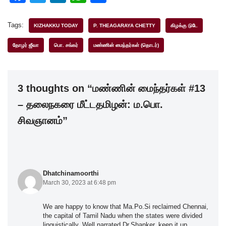
a
wi
n
h
h
c
tt
k
at
ar
Tags:
KIZHAKKU TODAY
P. THEAGARAYA CHETTY
கிழக்கு டுடே
e
er
e
s
e
தோழர் ஜீவா
பொ. சங்கர்
மண்ணின் மைந்தர்கள் (தொடர்)
b
dI
A
o
n
p
3 thoughts on “மண்ணின் மைந்தர்கள் #13
o
p
– தலைநகரை மீட்டதமிழன்: ம.பொ.
k
சிவஞானம்”
Dhatchinamoorthi
March 30, 2023 at 6:48 pm
We are happy to know that Ma.Po.Si reclaimed Chennai,
the capital of Tamil Nadu when the states were divided
linguistically. Well narrated Dr.Shanker. keep it up