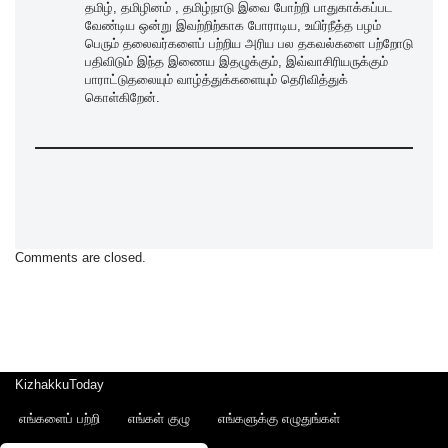
தமிழ், தமிழினம் , தமிழ்நாடு இவை போற்றி பாதுகாக்கப்பட
வேண்டிய ஒன்று இவற்றிற்காக போராடிய, உயிர்நீத்த பழம்
பெரும் தலைவர்களைப் பற்றிய அரிய பல தகவல்களை பற்றோடு
பதிவிடும் இந்த இணைய இதழுக்கும், இவ்வாசிரியருக்கும்
பாராட்டுதலையும் வாழ்த்துக்களையும் தெரிவித்துக்
கொள்கிறேன்.
Comments are closed.
KizhakkuToday
எங்களைப் பற்றி
எங்கள் குழு
எங்களுக்கு எழுதுங்கள்