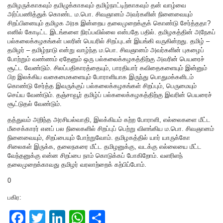
தமிழருக்காகவும் தமிழுக்காகவும் தமிழ்நாட்டிற்காகவும் தன் வாழ்வை
அர்ப்பணித்துக் கொண்ட ம.பொ. சிவஞானம் அவர்களின் நினைவையும்
சிறப்பினையும் தமிழக அரசு இன்றைய தலைமுறைக்குக் கொண்டு சேர்த்ததா?
எனில் கோடிட்ட இடங்களை நிரப்பவில்லை என்பதே பதில். தமிழகத்தின் அநேகப்
பல்கலைக்கழகங்கள் பலரின் பெயரில் சிறப்புடன் இயங்கி வருகின்றது. தமிழ் –
தமிழர் – தமிழ்நாடு என்று வாழ்ந்த ம.பொ. சிவஞானம் அவர்களின் புகழைப்
போற்றும் வண்ணம் ஏதேனும் ஒரு பல்கலைக்கழகத்திற்கு அவரின் பெயரைச்
சூட்ட வேண்டும். சிலப்பதிகாரத்தையும், பாரதியார் கவிதைகளையும் இன்னும்
பிற இலக்கிய வகைமைகளையும் போராளியாக இருந்து பொதுமக்களிடம்
கொண்டு சேர்த்த இவருக்குப் பல்கலைக்கழகங்கள் சிறப்பும், பெருமையும்
செய்ய வேண்டும். தஞ்சாவூர் தமிழ்ப் பல்கலைக்கழகத்திற்கு இவரின் பெயரைச்
சூட்டுதல் வேண்டும்.
தத்துவம் அறிந்த அரசியல்வாதி, இலக்கியம் கற்ற போராளி, எல்லைகளை மீட்ட
மீசைக்காரர் எனப் பல நிலைகளில் சிறப்புப் பெற்று விளங்கிய ம.பொ. சிவஞானம்
நினைவையும், சிறப்பையும் போற்றுவோம். தமிழகத்தில் யார் யாருக்கோ
சிலைகள் இருக்க, தலைநகரை மீட்ட தமிழனுக்கு, வடக்கு எல்லையை மீட்ட
வேந்தனுக்கு என்ன சிறப்பை நாம் கொடுக்கப் போகிறோம். வளரிளந்
தலைமுறைக்காவது தமிழர் வரலாற்றைக் கற்பிப்போம்.
0
பகிர:
F
T
Li
W
S