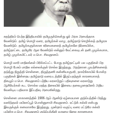
சுதந்திரம் பெற்ற இந்தியாவில் தமிழருக்கென்று ஓர் அரசு அமைந்தாக
வேண்டும். தமிழ் மொழி வளர, தமிழர்கள் வாழ, தமிழ்நாடு செழிக்கத் தமிழரசு
வேண்டும். தமிழர்களுக்கான உரிமைகளைத் தமிழர்களே நிர்ணயிக்க,
தமிழ்நாட்டை தமிழரே ஆள வேண்டும் என்னும் வேட்கையுடன் தனி முழக்கமாக,
தமிழ் முழக்கமிட்டவர் ம.பொ. சிவஞானம்.
மொழி வாரி மாநிலங்கள் பிரிக்கப்பட்ட போது தமிழ்நாட்டின் பல பகுதிகள் பிற
மொழி பேசும் மாநில எல்லைக்குள் செல்ல இருந்தது. அதற்கான முயற்சிகளைத்
தடுத்து நிறுத்தி சென்னை, திருத்தணி கன்னியாகுமரி, நாகர்கோயில் போன்ற
பகுதிகள் இன்றைய தமிழ்நாடு வரைபடத்தில் இருப்பதற்குக் காரணமாகத்
திகழும் ம.பொ. சிவஞானம் பற்றிய வரலாற்றுப் பதிவுகளை வரலாற்று
ஆசிரியர்கள் கூட சொல்ல மறந்த நிலையில் இளைய தலைமுறையினர் அறிய
வேண்டிய பதிவாக இப்பதிவு அமைகின்றது.
சென்னை மாகாணத்தில் 1906 ஆம் ஆண்டு ஏழ்மையான குடும்பத்தில் பிறந்து
வளர்ந்தவர் மயிலாப்பூர் பொன்னுசாமி சிவஞானம். ஏட்டுக் கல்வி என்பது
இவருக்குக் கனவாகவே இருந்தது. மூன்றாம் வகுப்பு வரை மட்டுமே கல்வி
பயின்ற ம.பொ. சிவஞானம் குடும்பத்தின் வறுமை நிலை காரணமாக