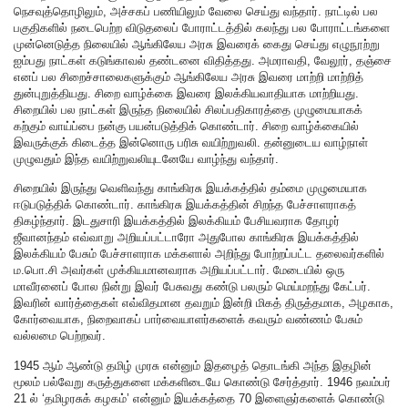
நெசவுத்தொழிலும், அச்சகப் பணியிலும் வேலை செய்து வந்தார். நாட்டில் பல
பகுதிகளில் நடைபெற்ற விடுதலைப் போராட்டத்தில் கலந்து பல போராட்டங்களை
முன்னெடுத்த நிலையில் ஆங்கிலேய அரசு இவரைக் கைது செய்து எழுநூற்று
ஐம்பது நாட்கள் கடுங்காவல் தண்டனை விதித்தது. அமராவதி, வேலூர், தஞ்சை
எனப் பல சிறைச்சாலைகளுக்கும் ஆங்கிலேய அரசு இவரை மாற்றி மாற்றித்
துன்புறுத்தியது. சிறை வாழ்க்கை இவரை இலக்கியவாதியாக மாற்றியது.
சிறையில் பல நாட்கள் இருந்த நிலையில் சிலப்பதிகாரத்தை முழுமையாகக்
கற்கும் வாய்ப்பை நன்கு பயன்படுத்திக் கொண்டார். சிறை வாழ்க்கையில்
இவருக்குக் கிடைத்த இன்னொரு பரிசு வயிற்றுவலி. தன்னுடைய வாழ்நாள்
முழுவதும் இந்த வயிற்றுவலியுடனேயே வாழ்ந்து வந்தார்.
சிறையில் இருந்து வெளிவந்து காங்கிரசு இயக்கத்தில் தம்மை முழுமையாக
ஈடுபடுத்திக் கொண்டார். காங்கிரசு இயக்கத்தின் சிறந்த பேச்சாளராகத்
திகழ்ந்தார். இடதுசாரி இயக்கத்தில் இலக்கியம் பேசியவராக தோழர்
ஜீவானந்தம் எவ்வாறு அறியப்பட்டாரோ அதுபோல காங்கிரசு இயக்கத்தில்
இலக்கியம் பேசும் பேச்சாளராக மக்களால் அறிந்து போற்றப்பட்ட தலைவர்களில்
ம.பொ.சி அவர்கள் முக்கியமானவராக அறியப்பட்டார். மேடையில் ஒரு
மாவீரனைப் போல நின்று இவர் பேசுவது கண்டு பலரும் மெய்மறந்து கேட்பர்.
இவரின் வார்த்தைகள் எவ்விதமான தவறும் இன்றி மிகத் திருத்தமாக, அழகாக,
கோர்வையாக, நிறைவாகப் பார்வையாளர்களைக் கவரும் வண்ணம் பேசும்
வல்லமை பெற்றவர்.
1945 ஆம் ஆண்டு தமிழ் முரசு என்னும் இதழைத் தொடங்கி அந்த இதழின்
மூலம் பல்வேறு கருத்துகளை மக்களிடையே கொண்டு சேர்த்தார். 1946 நவம்பர்
21 ல் ‘தமிழரசுக் கழகம்’ என்னும் இயக்கத்தை 70 இளைஞர்களைக் கொண்டு