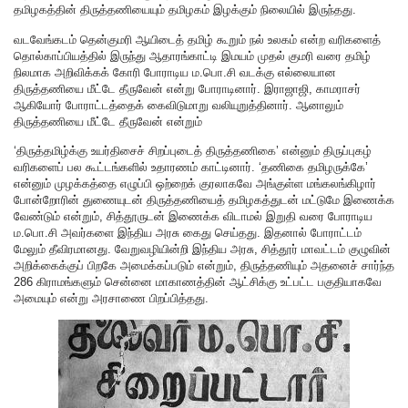
தமிழகத்தின் திருத்தணியையும் தமிழகம் இழக்கும் நிலையில் இருந்தது.
வடவேங்கடம் தென்குமரி ஆயிடைத் தமிழ் கூறும் நல் உலகம் என்ற வரிகளைத்
தொல்காப்பியத்தில் இருந்து ஆதாரங்காட்டி இமயம் முதல் குமரி வரை தமிழ்
நிலமாக அறிவிக்கக் கோரி போராடிய ம.பொ.சி வடக்கு எல்லையான
திருத்தணியை மீட்டே தீருவேன் என்று போராடினார். இராஜாஜி, காமராசர்
ஆகியோர் போராட்டத்தைக் கைவிடுமாறு வலியுறுத்தினார். ஆனாலும்
திருத்தணியை மீட்டே தீருவேன் என்றும்
‘திருத்தமிழ்க்கு உயர்திசைச் சிறப்புடைத் திருத்தணிகை’ என்னும் திருப்புகழ்
வரிகளைப் பல கூட்டங்களில் உதாரணம் காட்டினார். ‘தணிகை தமிழருக்கே’
என்னும் முழக்கத்தை எழுப்பி ஒற்றைக் குரலாகவே அங்குள்ள மங்கலங்கிழார்
போன்றோரின் துணையுடன் திருத்தணியைத் தமிழகத்துடன் மட்டுமே இணைக்க
வேண்டும் என்றும், சித்தூருடன் இணைக்க விடாமல் இறுதி வரை போராடிய
ம.பொ.சி அவர்களை இந்திய அரசு கைது செய்தது. இதனால் போராட்டம்
மேலும் தீவிரமானது. வேறுவழியின்றி இந்திய அரசு, சித்தூர் மாவட்டம் குழுவின்
அறிக்கைக்குப் பிறகே அமைக்கப்படும் என்றும், திருத்தணியும் அதனைச் சார்ந்த
286 கிராமங்களும் சென்னை மாகாணத்தின் ஆட்சிக்கு உட்பட்ட பகுதியாகவே
அமையும் என்று அரசாணை பிறப்பித்தது.