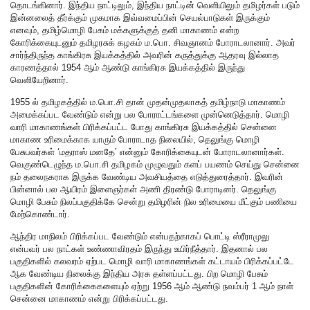
தொடங்கினார். இந்திய நாட்டிலும், இந்திய நாட்டின் வெளியிலும் தமிழர்கள் படும்
இன்னலைத் தீர்க்கும் முகமாக இவ்வமைப்பின் செயல்பாடுகள் இருக்கும்
எனவும், தமிழ்மொழி பேசும் மக்களுக்குத் தனி மாகாணம் என்ற
கோரிக்கையுடனும் தமிழரசுக் கழகம் ம.பொ. சிவஞானம் போராடலானார். அவர்
சார்ந்திருந்த காங்கிரசு இயக்கத்தில் அவரின் கருத்துக்கு ஆதரவு இல்லாத
காரணத்தால் 1954 ஆம் ஆண்டு காங்கிரசு இயக்கத்தில் இருந்து
வெளியேறினார்.
1955 ல் தமிழகத்தில் ம.பொ.சி தான் முதன்முதலாகத் தமிழ்நாடு மாகாணம்
அமைக்கப்பட வேண்டும் என்று பல போராட்டங்களை முன்னெடுத்தார். மொழி
வாரி மாகாணங்கள் பிரிக்கப்பட்ட போது காங்கிரசு இயக்கத்தில் சென்னை
மாகாண உரிமைக்காக யாரும் போராடாத நிலையில், தெலுங்கு மொழி
பேசுபவர்கள் ‘மதராஸ் மனதே’ என்னும் கோரிக்கையுடன் போராடலானார்கள்.
வெகுண்டெழுந்த ம.பொ.சி தமிழகம் முழுவதும் களப் பயணம் செய்து சென்னை
நம் தலைநகராக இருக்க வேண்டிய அவசியத்தை எடுத்துரைத்தார். இவரின்
பின்னால் பல ஆயிரம் இளைஞர்கள் அணி திரண்டு போராடினர். தெலுங்கு
மொழி பேசும் நிலப்பகுதிக்கே சென்று தமிழரின் நில உரிமையை மீட்கும் பணியை
மேற்கொண்டார்.
ஆந்திர மாநிலம் பிரிக்கப்பட வேண்டும் என்பதற்காகப் பொட்டி ஸ்ரீராமுலு
என்பவர் பல நாட்கள் உண்ணாவிரதம் இருந்து உயிர்நீத்தார். இதனால் பல
பகுதிகளில் கலவரம் ஏற்பட மொழி வாரி மாகாணங்கள் கட்டாயம் பிரிக்கப்பட்டே
ஆக வேண்டிய நிலைக்கு இந்திய அரசு தள்ளப்பட்டது. பிற மொழி பேசும்
பகுதிகளின் கோரிக்கைகளையும் ஏற்று 1956 ஆம் ஆண்டு நவம்பர் 1 ஆம் நாள்
சென்னை மாகாணம் என்று பிரிக்கப்பட்டது.