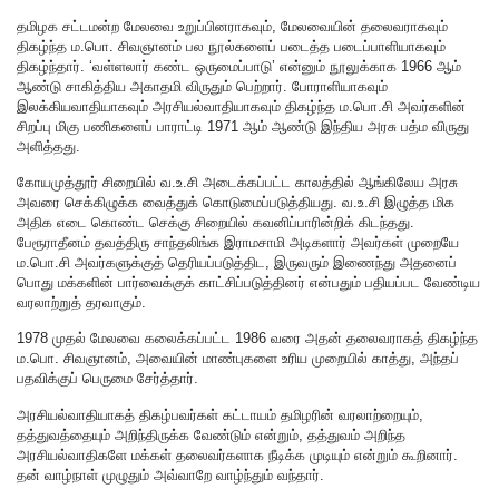
தமிழக சட்டமன்ற மேலவை உறுப்பினராகவும், மேலவையின் தலைவராகவும்
திகழ்ந்த ம.பொ. சிவஞானம் பல நூல்களைப் படைத்த படைப்பாளியாகவும்
திகழ்ந்தார். ‘வள்ளலார் கண்ட ஒருமைப்பாடு’ என்னும் நூலுக்காக 1966 ஆம்
ஆண்டு சாகித்திய அகாதமி விருதும் பெற்றார். போராளியாகவும்
இலக்கியவாதியாகவும் அரசியல்வாதியாகவும் திகழ்ந்த ம.பொ.சி அவர்களின்
சிறப்பு மிகு பணிகளைப் பாராட்டி 1971 ஆம் ஆண்டு இந்திய அரசு பத்ம விருது
அளித்தது.
கோயமுத்தூர் சிறையில் வ.உ.சி அடைக்கப்பட்ட காலத்தில் ஆங்கிலேய அரசு
அவரை செக்கிழுக்க வைத்துக் கொடுமைப்படுத்தியது. வ.உ.சி இழுத்த மிக
அதிக எடை கொண்ட செக்கு சிறையில் கவனிப்பாரின்றிக் கிடந்தது.
பேரூராதீனம் தவத்திரு சாந்தலிங்க இராமசாமி அடிகளார் அவர்கள் முறையே
ம.பொ.சி அவர்களுக்குத் தெரியப்படுத்திட, இருவரும் இணைந்து அதனைப்
பொது மக்களின் பார்வைக்குக் காட்சிப்படுத்தினர் என்பதும் பதியப்பட வேண்டிய
வரலாற்றுத் தரவாகும்.
1978 முதல் மேலவை கலைக்கப்பட்ட 1986 வரை அதன் தலைவராகத் திகழ்ந்த
ம.பொ. சிவஞானம், அவையின் மாண்புகளை உரிய முறையில் காத்து, அந்தப்
பதவிக்குப் பெருமை சேர்த்தார்.
அரசியல்வாதியாகத் திகழ்பவர்கள் கட்டாயம் தமிழரின் வரலாற்றையும்,
தத்துவத்தையும் அறிந்திருக்க வேண்டும் என்றும், தத்துவம் அறிந்த
அரசியல்வாதிகளே மக்கள் தலைவர்களாக நீடிக்க முடியும் என்றும் கூறினார்.
தன் வாழ்நாள் முழுதும் அவ்வாறே வாழ்ந்தும் வந்தார்.