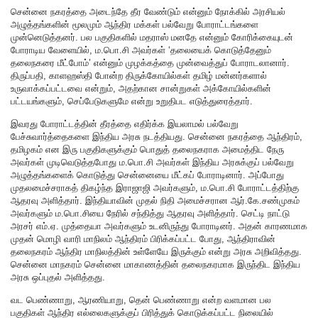
சென்னை நகரத்தை அடைந்தே தீர வேண்டும் என்னும் நோக்கில் அரசியல்
அழுத்தங்களின் மூலமும் ஆந்திர மக்கள் பல்வேறு போராட்டங்களை
முன்னெடுத்தனர். பல பகுதிகளில் மதராஸ் மனதே என்னும் கோரிக்கையுடன்
போராடிய வேளையில், ம.பொ.சி அவர்கள் ‘தலையைக் கொடுத்தேனும்
தலைநகரை மீட்போம்’ என்னும் முழக்கத்தை முன்வைத்துப் போராடலானார்.
திருப்பதி, காளஹஸ்தி போன்ற திருக்கோயில்கள் தமிழ் மன்னர்களால்
உருவாக்கப்பட்டவை என்றும், அதற்கான சான்றுகள் அக்கோயில்களின்
பட்டயங்களும், செப்பேடுகளுமே என்று உறுதிபட எடுத்துரைத்தார்.
இவரது போராட்டத்தின் தீரத்தை எதிர்க்க இயலாமல் பல்வேறு
பேச்சுவார்த்தைகளை இந்திய அரசு நடத்தியது. சென்னை நகரத்தை ஆந்திரம்,
தமிழகம் என இரு பகுதிகளுக்கும் பொதுத் தலைநகராக அமைத்திட நேரு
அவர்கள் முடிவெடுத்தபோது ம.பொ.சி அவர்கள் இந்திய அரசுக்குப் பல்வேறு
அழுத்தங்களைக் கொடுத்து சென்னையை மீட்கப் போராடினார். அப்போது
முதலமைச்சராகத் திகழ்ந்த இராஜாஜி அவர்களும், ம.பொ.சி போராட்டத்திற்கு
ஆதரவு அளித்தார். இந்தியாவின் முதல் நிதி அமைச்சரான ஆர்.கே.சண்முகம்
அவர்களும் ம.பொ.சியை நேரில் சந்தித்து ஆதரவு அளித்தார். செட்டி நாட்டு
அரசர் எம்.ஏ. முத்தையா அவர்களும் உடனிருந்து போராடினர். அதன் காரணமாக
முதன் மொழி வாரி மாநிலம் ஆந்திரம் பிரிக்கப்பட்ட போது, ஆந்திராவின்
தலைநகரம் ஆந்திர மாநிலத்தின் உள்ளேயே இருக்கும் என்று அரசு அறிவித்தது.
சென்னை மாநகரம் சென்னை மாகாணத்தின் தலைநகரமாக இருந்திட இந்திய
அரசு ஒப்புதல் அளித்தது.
வட பெண்ணாறு, ஆரணியாறு, தென் பெண்ணாறு என்ற வளமான பல
பகுதிகள் ஆந்திர எல்லைகளுக்குப் பிரித்துக் கொடுக்கப்பட்ட நிலையில்