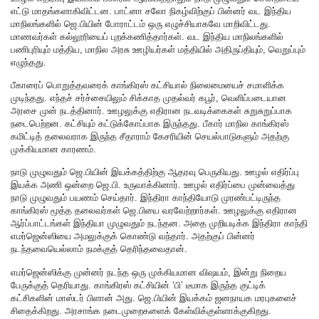
எட்டு மாதங்களாகிவிட்டன. பாட்னா சலோ நிகழ்விற்குப் பின்னர் வட இந்திய
மாநிலங்களில் ஜெ.பியின் போராட்டம் ஒரு எழுச்சியாகவே மாறிவிட்டது.
மாணவர்கள் கல்லூரியைப் புறக்கணித்தார்கள். வட இந்திய மாநிலங்களில்
பணிபுரியும் மத்திய, மாநில அரசு ஊழியர்கள் மத்தியில் அதிருப்தியும், வெறுப்பும்
எழுந்தது.
பீகாரைப் பொறுத்தவரைக் காங்கிரஸ் கட்சியால் நிலைமையைச் சமாளிக்க
முடிந்தது. எந்தச் சர்ச்சையிலும் சிக்காத முதல்வர் கபூர், வெளிப்படையான
அரசை முன் நடத்தினார். ஊழலுக்கு எதிரான நடவடிக்கைகள் சுறுசுறுப்பாக
நடைபெற்றன. கட்சியும் கட்டுக்கோப்பாக இருந்தது. பீகார் மாநில காங்கிரஸ்
கமிட்டித் தலைவராக இருந்த சீதாராம் கேசரியின் செயல்பாடுகளும் அதற்கு
முக்கியமான காரணம்.
நாடு முழுவதும் ஜெ.பியின் இயக்கத்திற்கு ஆதரவு பெருகியது. ஊழல் எதிர்ப்பு
இயக்க அணி ஒன்றை ஜெ.பி. உருவாக்கினார். ஊழல் எதிர்ப்பை முன்வைத்து
நாடு முழுவதும் பயணம் செய்தார். இந்திரா காந்தியோடு முரண்பட்டிருந்த
காங்கிரஸ் மூத்த தலைவர்கள் ஜெ.பியை வரவேற்றார்கள். ஊழலுக்கு எதிரான
ஆர்ப்பாட்டங்கள் இந்தியா முழுவதும் நடந்தன. அதை முறியடிக்க இந்திரா காந்தி
எமர்ஜென்ஸியை அமலுக்குக் கொண்டு வந்தார். அதற்குப் பின்னர்
நடந்தவையெல்லாம் நமக்குத் தெரிந்தவைதான்.
எமர்ஜென்ஸிக்கு முன்னர் நடந்த ஒரு முக்கியமான விஷயம், இன்று நிறைய
பேருக்குத் தெரியாது. காங்கிரஸ் கட்சியின் ‘பி’ டீமாக இருந்த குட்டிக்
கட்சிகளின் மாஸ்டர் பிளான் அது. ஜெ.பியின் இயக்கம் ஜனநாயக மரபுகளைச்
சிதைக்கிறது. அரசாங்க நடைமுறைகளைக் கேள்விக்குள்ளாக்குகிறது.