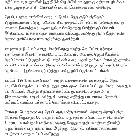
குறிப்பாக எழுபதுகளின் இறுதியில் ஜெ.பியின் ஊழலுக்கு எதிரான இயக்கம்
நாடு முழுவதும் பரவி, அரசியலில் பல திருப்பங்களை ஏற்படுத்தியது.
ஜெ.பி, பழுத்த காங்கிரஸ்காரர் மட்டுமல்ல நேரு குடும்பத்திற்கும்
நெருக்கமானவர். நேரு, படேலை விட மூத்தவர். இந்திரா காந்தியைத் தனது
மகளாக நினைத்தவர். ஆனாலும், வங்கதேசத்து வெற்றிக்குப் பின்னர்
இந்தியாவை ரட்சிக்க வந்த காளியாக விஸ்வரூபமெடுத்து நின்ற இந்திராவின்
அரசை தனியொருவராக எதிர்க்கத் துணிந்தார்.
ஊழலை ஒழிப்போம் என்று பீகாரிலிருந்து எழுந்த ஜெ.பியின் ஒற்றைச்
சொல்லுக்கு இந்திரா காந்தியே ஆடிப்போனார். ஆனால், ஜெ.பி இயக்கம்
ஆரம்பிக்கப்பட்டு முதல் எட்டு மாதங்கள் வரை அதன் தாக்கம் பீகாரைத் தாண்டி
வெளியே தெரியவில்லை. இதுதான் பின்னாளில் நாடு முழுவதும் பரவி, பெரும்
அரசியல் மாற்றங்களை ஏற்படுத்தும் என்று நம்பியிருக்கமாட்டார்கள்.
நவம்பர் 1974. காலை 9 மணி. காந்தி மைதானத்தில் ஊர்வலமும், அதன்
முடிவில் பொதுக்கூட்டமும் நடத்துவதாக முடிவு செய்யப்பட்டது. பீகார் முழுவதும்
பிட் நோட்டீஸ் அடித்து விநியோகிக்கப்பட்டது. மத்திய, மாநில அரசு
நிர்வாகங்களில் ஊழல் மலிந்து போனதை எதிர்த்து பாட்னாவை நோக்கி
ஊர்வலம் வரும்படி மக்களிடம் கோரிக்கை விடப்பட்டிருந்தது.
பீகாரைப் பொறுத்தவரை ஜெ.பி. ஒரு மூத்த தலைவர். அவரது அழைப்புக்கு
அர்த்தம் இருந்தது. 80 வயது நிரம்பிய ஒரு சுதந்தரப் போராட்டத் தியாகியின்
போராட்டம் என்பதால் மாநிலம் முழுவதுமிருந்து காந்தியவாதிகள் திரண்டு
வருவார்கள் என்று எதிர்பார்ப்பு இருந்தது. ஆனால், எதிர்பாராதவிதமாக
கட்டுக்கடங்காத கூட்டம் குவிந்தது.