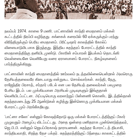
நவம்பர் 1974. காலை 9 மணி. பாட்னாவின் காந்தி மைதானம் மக்கள்
கூட்டத்தில் நிரம்பி வழிந்தது. கங்கைக் கரையில் 60 ஏக்கருக்கும் பரந்து
விரிந்திருக்கும் பெரிய மைதானம். பிரிட்டிஷார் காலத்தில் கோல்ப்
விளையாடுமிடமாக இருந்தது. இந்திய சுதந்தரப் போராட்டத்தில் காந்தி
மைதானத்திற்கு தனியிடமுண்டு. பீகாரின் சம்பாரன் இயக்கம் தொடங்கி
வெள்ளையனே வெளியேறு வரை ஏராளமானப் போராட்ட நிகழ்வுகளைப்
பார்த்திருக்கிறது.
பாட்னாவின் காந்தி மைதானத்தில் ஊர்வலம் நடத்தவில்லையென்றால் அவரொரு
தேசியத்தலைவரே கிடையாது என்றுகூட சொல்வார்கள். காந்தி, நேரு,
ராஜேந்திர பிரசாத், சர்தார் படேல் என பல தேசியத் தலைவர்கள் பலமுறை
பேசிய இடம். பல முக்கியமான அரசியல் முடிவுகளும் இங்குதான்
வெளியிடப்பட்டன. அப்படியொரு வரலாற்றுப் பின்னணி கொண்ட இடத்தில்தான்
சுதந்தரமடைந்து 25 ஆண்டுகள் கழித்து இன்னொரு முக்கியமான மக்கள்
போராட்டமும் அரங்கேறியது.
‘பாட்னா சலோ’ என்னும் கோஷத்தோடு ஒரு மக்கள் போராட்டத்திற்குப் பீகார்
முழுவதும் அழைப்பு விடப்பட்டது. அதை ஒன்றை மனிதராக முன்னெடுத்தவர்,
ஜெ.பி.பி. என்னும் ஜெயப்பிரகாஷ் நாராயணன். சுதந்தர போராட்டத் தியாகி,
காந்தியவாதி, சிறந்த தேச பக்தர். சுதந்தரத்திற்குப் பிந்தைய காலகட்டத்தில்