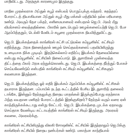
மாறிவிட்டது. அதற்குக் காரணமும் இருந்தது.
மாநில முதல்வராக அப்துல் கபூர் என்பவர் பொறுப்புக்கு வந்தார். சுதந்தரப்
போராட்டத் தியாகியான அப்துல் கபூர் மீது மக்கள் மத்தியில் நல்ல மரியாதை
உண்டு. அவரும் தேச பக்தர், எளிமையானவர் என்பதால் ஜெ.பி. அவர் மீது
விமர்சனம் வைத்ததில்லை. பீகாரில் நடைபெறும் ஊழல்களைப்பற்றி ஜெ.பி. பேச
ஆரம்பித்ததும், டெல்லி மேலிடம் கபூரை முதல்வராக நியமித்துவிட்டது.
ஜெ.பி. இயக்கத்தைக் காங்கிரஸ் கட்சி மட்டுமல்ல கம்யூனிஸ்ட் கட்சியும்
எதிர்த்தது. அரசு நினைத்தால் ஊழல் செய்தவர்களைப் பதவியிலிருந்து
உடனடியாக நீக்க முடியும். இதற்கெல்லாம் எதிர்ப்பு இயக்கம் தேவையில்லை
என்பது கம்யூனிஸ்ட் கட்சியின் நிலைப்பாடு. இடதுசாரிகள் முன்வைத்த
திட்டத்தை பீகார் அரசு ஏற்றுக்கொண்டது. ஜெ.பி. இயக்கத்தை நீர்த்துப் போகச்
செய்யவேண்டும் என்பதில் காங்கிரஸ் கட்சியும் கம்யூனிஸ்ட் கட்சிகளும்
கவனமாக இருந்தன.
ஜெ.பி. இயக்கத்திற்கு ஓர் எதிர் இயக்கம் ஆரம்பிக்க கம்யூனிஸ்ட் கட்சிகள்
தயாராக இருந்தன. பம்பாயில் நடந்த கூட்டத்தில் பேசிய இடதுசாரித் தலைவர்
டாங்கே, இன்னும் தேர்தலுக்கு நிறைய மாதங்கள் இருக்கும்போது எதற்காக
அந்த வயதான மனிதர் போராட்டத்தில் இறங்குகிறார்? தேர்தல் வரும் வரை ஏன்
காத்திருக்கக்கூடாது என்று கேட்டார். ஜெ.பி. இயக்கத்தை முடக்க ஏதாவது
செய்தாக வேண்டிய கட்டாயத்தில் காங்கிரஸ் கட்சியும் இருந்தது. அவரவர்
கவலை, அவரவர்க்கு.
காங்கிரஸ் கட்சியிலிருந்து விலகி சோஷலிஸ்ட் கட்சியில் இருந்தாலும் ஜெ.பிக்கு
காங்கிரஸ் கட்சியில் நிறைய நண்பர்கள் உண்டு. மகாத்மா காந்தியால்