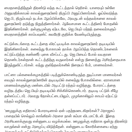
மைதானத்திற்குள் திரண்டு வந்த கூட்டத்தால் நெரிசல். யாரையும் உள்ளே
அனுமதிக்காமல் காவல்துறையினர் திருப்பி அனுப்பினார்கள். ஓய்வெடுத்த
ஜெ.பி, திரும்பவும் நடக்க ஆரம்பிக்கவே, அவருடன் வந்தவர்களை காவல்
துறையினர் தடுத்து நிறுத்தினார்கள். ஆவேசமான கூட்டத்தினர் மோதலில்
இறங்கினார்கள். தள்ளுமுள்ளு ஏற்படவே, ஜெ.பியும் மற்றத் தலைவர்களும்
மைதானத்தின் காம்பவுண்ட் சுவரேறி குதிக்க வேண்டியிருந்தது.
கட்டுக்கடங்காத கூட்டத்தை விரட்டியடிக்க காவல்துறையினர் தடியடியில்
இறங்கினார்கள். கலைந்து போகாமல் தாக்க ஆரம்பித்த தொண்டர்களைக்
கட்டுப்படுத்த கண்ணீர் புகை வீசப்பட்டது. ஜெ.பியைப் போல் வயதான
தொண்டர்கள்தான் கூட்டத்திற்கு வருவார்கள் என்று நினைத்து அசிரத்தையாக
இருந்துவிட்டார்கள். வந்து குவிந்தவர்களில் நிறையப் பேர், மாணவர்கள்.
பாட்னா பல்கலைக்கழகத்தில் படித்துக்கொண்டிருந்த துடிப்பான மாணவர்கள்
எவரும் காவல்துறையினரின் தடியடியில் கலைந்து போகவில்லை. ஏராளமான
மாணவர்களுக்கு மண்டையில் அடிபட்டு ரத்தம் வழிந்தது. போராட்டத்தை
வழிநடத்திய ஜெ.பியும் தடியடியில் சிக்கிக்கொண்டார். தடியடி பட்டுக் கீழே
தள்ளப்பட்டார். அவரது தோள்பட்டையிலும், முழங்காலிலும் காயம் ஏற்பட்டு
ரத்தம் வழிந்தது.
‘ஊழலுக்கு எதிராகப் போராடினால் ஏன் பதற்றமடைகிறார்கள்? அராஜகப்
பாதையில் செல்லும் காங்கிரஸ் அரசை நான் சும்மா விடமாட்டேன். இதை
அரசியலாக்குவது என்னுடைய வழக்கமல்ல. ஊழலுக்கு எதிராக ஒன்று திரண்டு
வாருங்கள் என்று அழைப்பு விடுத்தேன். என்னுடைய கோரிக்கையை ஏற்று
அனைத்துக் கட்சியிலிருந்தும் தொண்டர்களும் மாணவர்களும்