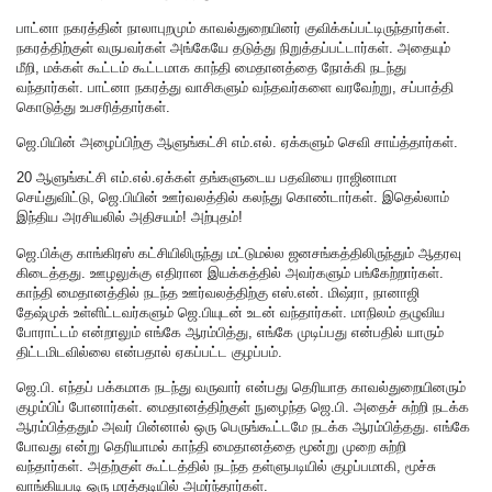
பாட்னா நகரத்தின் நாலாபுறமும் காவல்துறையினர் குவிக்கப்பட்டிருந்தார்கள்.
நகரத்திற்குள் வருபவர்கள் அங்கேயே தடுத்து நிறுத்தப்பட்டார்கள். அதையும்
மீறி, மக்கள் கூட்டம் கூட்டமாக காந்தி மைதானத்தை நோக்கி நடந்து
வந்தார்கள். பாட்னா நகரத்து வாசிகளும் வந்தவர்களை வரவேற்று, சப்பாத்தி
கொடுத்து உபசரித்தார்கள்.
ஜெ.பியின் அழைப்பிற்கு ஆளுங்கட்சி எம்.எல். ஏக்களும் செவி சாய்த்தார்கள்.
20 ஆளுங்கட்சி எம்.எல்.ஏக்கள் தங்களுடைய பதவியை ராஜினாமா
செய்துவிட்டு, ஜெ.பியின் ஊர்வலத்தில் கலந்து கொண்டார்கள். இதெல்லாம்
இந்திய அரசியலில் அதிசயம்! அற்புதம்!
ஜெ.பிக்கு காங்கிரஸ் கட்சியிலிருந்து மட்டுமல்ல ஜனசங்கத்திலிருந்தும் ஆதரவு
கிடைத்தது. ஊழலுக்கு எதிரான இயக்கத்தில் அவர்களும் பங்கேற்றார்கள்.
காந்தி மைதானத்தில் நடந்த ஊர்வலத்திற்கு எஸ்.என். மிஷ்ரா, நானாஜி
தேஷ்முக் உள்ளிட்டவர்களும் ஜெ.பியுடன் உடன் வந்தார்கள். மாநிலம் தழுவிய
போராட்டம் என்றாலும் எங்கே ஆரம்பித்து, எங்கே முடிப்பது என்பதில் யாரும்
திட்டமிடவில்லை என்பதால் ஏகப்பட்ட குழப்பம்.
ஜெ.பி. எந்தப் பக்கமாக நடந்து வருவார் என்பது தெரியாத காவல்துறையினரும்
குழம்பிப் போனார்கள். மைதானத்திற்குள் நுழைந்த ஜெ.பி. அதைச் சுற்றி நடக்க
ஆரம்பித்ததும் அவர் பின்னால் ஒரு பெருங்கூட்டமே நடக்க ஆரம்பித்தது. எங்கே
போவது என்று தெரியாமல் காந்தி மைதானத்தை மூன்று முறை சுற்றி
வந்தார்கள். அதற்குள் கூட்டத்தில் நடந்த தள்ளுபடியில் குழப்பமாகி, மூச்சு
வாங்கியபடி ஒரு மரத்தடியில் அமர்ந்தார்கள்.