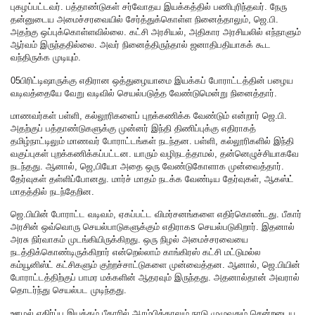
புகழப்பட்டவர். பத்தாண்டுகள் சர்வோதய இயக்கத்தில் பணிபுரிந்தவர். நேரு
தன்னுடைய அமைச்சரவையில் சேர்த்துக்கொள்ள நினைத்தாலும், ஜெ.பி.
அதற்கு ஒப்புக்கொள்ளவில்லை. கட்சி அரசியல், அதிகார அரசியலில் எந்நாளும்
ஆர்வம் இருந்ததில்லை. அவர் நினைத்திருந்தால் ஜனாதிபதியாகக் கூட
வந்திருக்க முடியும்.
05பிரிட்டிஷாருக்கு எதிரான ஒத்துழையாமை இயக்கப் போராட்டத்தின் பழைய
வடிவத்தையே வேறு வடிவில் செயல்படுத்த வேண்டுமென்று நினைத்தார்.
மாணவர்கள் பள்ளி, கல்லூரிகளைப் புறக்கணிக்க வேண்டும் என்றார் ஜெ.பி.
அதற்குப் பத்தாண்டுகளுக்கு முன்னர் இந்தி திணிப்புக்கு எதிராகத்
தமிழ்நாட்டிலும் மாணவர் போராட்டங்கள் நடந்தன. பள்ளி, கல்லூரிகளில் இந்தி
வகுப்புகள் புறக்கணிக்கப்பட்டன. யாரும் வழிநடத்தாமல், தன்னெழுச்சியாகவே
நடந்தது. ஆனால், ஜெ,பியோ அதை ஒரு வேண்டுகோளாக முன்வைத்தார்.
தேர்வுகள் தள்ளிப்போனது. மார்ச் மாதம் நடக்க வேண்டிய தேர்வுகள், ஆகஸ்ட்
மாதத்தில் நடந்தேறின.
ஜெ.பியின் போராட்ட வடிவம், ஏகப்பட்ட விமர்சனங்களை எதிர்கொண்டது. பீகார்
அரசின் ஒவ்வொரு செயல்பாடுகளுக்கும் எதிராகs செயல்படுகிறார். இதனால்
அரசு நிர்வாகம் முடங்கியிருக்கிறது. ஒரு நிழல் அமைச்சரவையை
நடத்திக்கொண்டிருக்கிறார் என்றெல்லாம் காங்கிரஸ் கட்சி மட்டுமல்ல
கம்யூனிஸ்ட் கட்சிகளும் குற்றச்சாட்டுகளை முன்வைத்தன. ஆனால், ஜெ.பியின்
போராட்டத்திற்குப் பாமர மக்களின் ஆதரவும் இருந்தது. அதனால்தான் அவரால்
தொடர்ந்து செயல்பட முடிந்தது.
ஊழல் எதிர்ப்பு இயக்கம் பீகாரில் ஆரம்பித்தாலும் நாடு முழுவதும் சென்றடைய