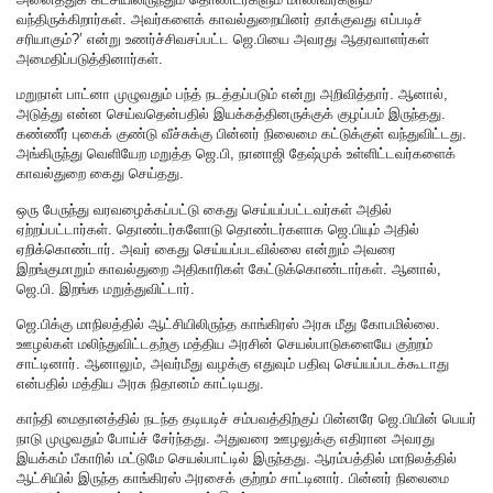
வந்திருக்கிறார்கள். அவர்களைக் காவல்துறையினர் தாக்குவது எப்படிச்
சரியாகும்?’ என்று உணர்ச்சிவசப்பட்ட ஜெ.பியை அவரது ஆதரவாளர்கள்
அமைதிப்படுத்தினார்கள்.
மறுநாள் பாட்னா முழுவதும் பந்த் நடத்தப்படும் என்று அறிவித்தார். ஆனால்,
அடுத்து என்ன செய்வதென்பதில் இயக்கத்தினருக்குக் குழப்பம் இருந்தது.
கண்ணீர் புகைக் குண்டு வீச்சுக்கு பின்னர் நிலைமை கட்டுக்குள் வந்துவிட்டது.
அங்கிருந்து வெளியேற மறுத்த ஜெ.பி, நானாஜி தேஷ்முக் உள்ளிட்டவர்களைக்
காவல்துறை கைது செய்தது.
ஒரு பேருந்து வரவழைக்கப்பட்டு கைது செய்யப்பட்டவர்கள் அதில்
ஏற்றப்பட்டார்கள். தொண்டர்களோடு தொண்டர்களாக ஜெ.பியும் அதில்
ஏறிக்கொண்டார். அவர் கைது செய்யப்படவில்லை என்றும் அவரை
இறங்குமாறும் காவல்துறை அதிகாரிகள் கேட்டுக்கொண்டார்கள். ஆனால்,
ஜெ.பி. இறங்க மறுத்துவிட்டார்.
ஜெ.பிக்கு மாநிலத்தில் ஆட்சியிலிருந்த காங்கிரஸ் அரசு மீது கோபமில்லை.
ஊழல்கள் மலிந்துவிட்டதற்கு மத்திய அரசின் செயல்பாடுகளையே குற்றம்
சாட்டினார். ஆனாலும், அவர்மீது வழக்கு எதுவும் பதிவு செய்யப்படக்கூடாது
என்பதில் மத்திய அரசு நிதானம் காட்டியது.
காந்தி மைதானத்தில் நடந்த தடியடிச் சம்பவத்திற்குப் பின்னரே ஜெ.பியின் பெயர்
நாடு முழுவதும் போய்ச் சேர்ந்தது. அதுவரை ஊழலுக்கு எதிரான அவரது
இயக்கம் பீகாரில் மட்டுமே செயல்பாட்டில் இருந்தது. ஆரம்பத்தில் மாநிலத்தில்
ஆட்சியில் இருந்த காங்கிரஸ் அரசைக் குற்றம் சாட்டினார். பின்னர் நிலைமை