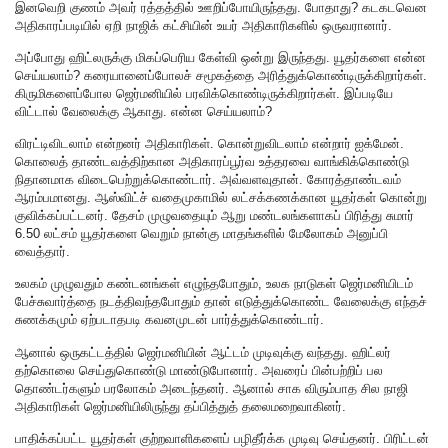
இனவெறி குணம் அவர் ரத்தத்தில் ஊறிப்போயிருந்தது. போதாது? கடகடவென
அதிகாரப்படியில் ஏறி நாஜிக் கட்சியின் உயர் அதிகாரிகளில் ஒருவரானார்.
அப்போது ஹிட்லருக்கு மிகப்பெரிய கேள்வி ஒன்று இருந்தது. யூதர்களை என்ன
செய்யலாம்? கரையானைப்போலச் சமூகத்தை அரித்துக்கொண்டிருக்கிறார்கள்.
கிருமிகளைப்போல ஜெர்மனியில் பரவிக்கொண்டிருக்கிறார்கள். இப்படியே
விட்டால் வேலைக்கு ஆகாது. என்ன செய்யலாம்?
விரட்டிவிடலாம் என்றனர் அதிகாரிகள். கொன்றுவிடலாம் என்றார் ஐக்மேன்.
கொலைத் தாண்டவத்திற்கான அதிகாரப்பூர்வ உத்தரவை வாங்கிக்கொண்டு
நிதானமாக விடைபெற்றுக்கொண்டார். அவ்வளவுதான். கோரத்தாண்டவம்
ஆரம்பமானது. ஆஸ்விட்ச் வதைமுகாமில் லட்சக்கணக்கான யூதர்கள் கொன்று
குவிக்கப்பட்டனர். தேசம் முழுவதையும் ஆறு மண்டலங்களாகப் பிரித்து சுமார்
6.50 லட்சம் யூதர்களை வெறும் நான்கு மாதங்களில் மேலோகம் அனுப்பி
வைத்தார்.
உலகம் முழுவதும் கண்டனங்கள் எழுந்தபோதும், உலக நாடுகள் ஜெர்மனியிடம்
பேச்சுவார்த்தை நடத்திவந்தபோதும் தான் எடுத்துக்கொண்ட வேலைக்கு எந்தச்
சுணக்கமும் ஏற்படாதபடி கவனமுடன் பார்த்துக்கொண்டார்.
ஆனால் ஒருகட்டத்தில் ஜெர்மனியின் ஆட்டம் முடிவுக்கு வந்தது. ஹிட்லர்
தற்கொலை செய்துகொண்டு மாண்டுபோனார். அவரைப் பின்பற்றிப் பல
தொண்டர்களும் பரலோகம் அடைந்தனர். ஆனால் சாக விரும்பாத சில நாஜி
அதிகாரிகள் ஜெர்மனியிலிருந்து தப்பித்துத் தலைமறைவாகினர்.
பாதிக்கப்பட்ட யூதர்கள் குற்றவாளிகளைப் பழிதீர்க்க முடிவு செய்தனர். பிரிட்டன்