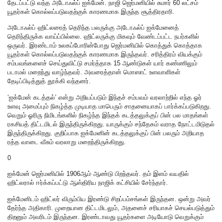
தேடப்பட்டு வந்த அடோஃல்ப் ஐக்மேன். நாஜி ஜெர்மனியில் சுமார் 60 லட்சம்
யூதர்கள் கொல்லப்படுவதற்குக் காரணமாக இருந்த சூத்திரதாரி.
அடோஃல்ப் ஹிட்லரைத் தெரிந்த பலருக்கு அடோஃல்ப் ஐக்மேனைத்
தெரிந்திருக்க வாய்ப்பில்லை. ஹிட்லருக்கு மிகவும் வேண்டப்பட்ட நபர்களில்
ஒருவர். இரண்டாம் உலகப்போரின்போது ஜெர்மனியில் கொத்துக் கொத்தாக
யூதர்கள் கொல்லப்படுவதற்குக் காரணமாக இருந்தவர். சரித்திரம் வியக்கும்
சம்பவங்களைச் செய்துவிட்டு சமர்த்தாக 15 ஆண்டுகள் யார் கண்ணிலும்
படாமல் மறைந்து வாழ்ந்தவர். அவரைத்தான் மொஸாட் உளவாளிகள்
தேடிப்பிடித்துத் தூக்கி வந்தனர்.
‘ஐக்மேன் கடத்தல்’ என்று அறியப்படும் இந்தச் சம்பவம் வரலாற்றில் எந்த ஓர்
உளவு அமைப்பும் நிகழ்த்த முடியாத மாபெரும் சாதனையாகப் பார்க்கப்படுகிறது.
வெறும் ஓரிரு நிமிடங்களில் நிகழ்ந்த இந்தக் கடத்தலுக்குப் பின் பல மாதங்கள்
ரகசியத் திட்டமிடல் இருந்திருக்கிறது. யாருக்கும் சந்தேகம் வராத நோட்டமிடுதல்
இருந்திருக்கிறது. குறிப்பாக ஐக்மேனின் கடத்தலுக்குப் பின் பலரும் அறியாத
ரத்த வாடை வீசும் வரலாறு மறைந்திருக்கிறது.
0
ஐக்மேன் ஜெர்மனியில் 1906ஆம் ஆண்டு பிறந்தவர். தம் இளம் வயதில்
ஹிட்லரால் ஈர்க்கப்பட்டு ஆஸ்திரிய நாஜிக் கட்சியில் சேர்ந்தார்.
ஐக்மேனிடம் ஹிட்லர் விரும்பிய இரண்டு சிறப்பம்சங்கள் இருந்தன. ஒன்று அவர்
தேர்ந்த அதிகாரி. முறையான திட்டமிடலும், அதனைச் சரியாகச் செயல்படுத்தும்
திறனும் அவரிடம் இருந்தன. இரண்டாவது யூதர்களை அடியோடு வெறுக்கும்