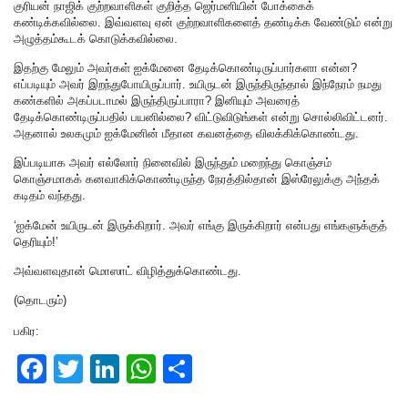
குரியன் நாஜிக் குற்றவாளிகள் குறித்த ஜெர்மனியின் போக்கைக்
கண்டிக்கவில்லை. இவ்வளவு ஏன் குற்றவாளிகளைத் தண்டிக்க வேண்டும் என்று
அழுத்தம்கூடக் கொடுக்கவில்லை.
இதற்கு மேலும் அவர்கள் ஐக்மேனை தேடிக்கொண்டிருப்பார்களா என்ன?
எப்படியும் அவர் இறந்துபோயிருப்பார். உயிருடன் இருந்திருந்தால் இந்நேரம் நமது
கண்களில் அகப்படாமல் இருந்திருப்பாரா? இனியும் அவரைத்
தேடிக்கொண்டிருப்பதில் பயனில்லை? விட்டுவிடுங்கள் என்று சொல்லிவிட்டனர்.
அதனால் உலகமும் ஐக்மேனின் மீதான கவனத்தை விலக்கிக்கொண்டது.
இப்படியாக அவர் எல்லோர் நினைவில் இருந்தும் மறைந்து கொஞ்சம்
கொஞ்சமாகக் கனவாகிக்கொண்டிருந்த நேரத்தில்தான் இஸ்ரேலுக்கு அந்தக்
கடிதம் வந்தது.
‘ஐக்மேன் உயிருடன் இருக்கிறார். அவர் எங்கு இருக்கிறார் என்பது எங்களுக்குத்
தெரியும்!’
அவ்வளவுதான் மொஸாட் விழித்துக்கொண்டது.
(தொடரும்)
பகிர:
F
T
Li
W
S
a
wi
n
h
h