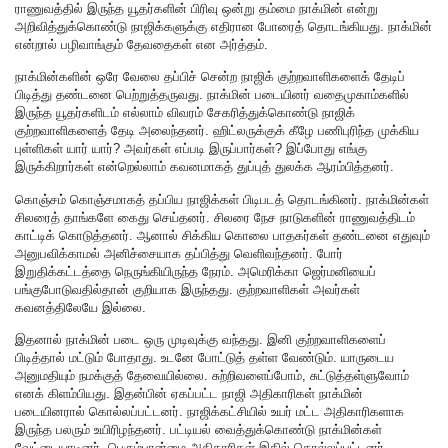
ராணுவத்தில் இருந்த யூதர்களின் பிரிவு ஒன்று தம்மை நாக்மின் என்று
அறிவித்துக்கொண்டு நாஜிக்களுக்கு எதிரான போரைத் தொடங்கியது. நாக்மின்
என்றால் பழிவாங்கும் தேவதைகள் என அர்த்தம்.
நாக்மின்களின் ஒரே வேலை தப்பிச் சென்ற நாஜிக் குற்றவாளிகளைக் தேடிப்
பிடித்து தண்டனை பெற்றுத்தருவது. நாக்மின் படையினர் வதைமுகாம்களில்
இருந்த யூதர்களிடம் எல்லாம் விவரம் சேகரித்துக்கொண்டு நாஜிக்
குற்றவாளிகளைத் தேடி அலைந்தனர். ஹிட்லருக்குக் கீழே பணிபுரிந்த முக்கிய
புள்ளிகள் யார் யார்? அவர்கள் எப்படி இருப்பார்கள்? இப்போது எங்கு
இருக்கிறார்கள் என்றெல்லாம் கவனமாகத் துப்புத் துலக்க ஆரம்பித்தனர்.
கொஞ்சம் கொஞ்சமாகத் தப்பிய நாஜிக்கள் பிடிபடத் தொடங்கினர். நாக்மின்கள்
சிலரைத் தாங்களே கைது செய்தனர். சிலரை நேச நாடுகளின் ராணுவத்திடம்
காட்டிக் கொடுத்தனர். ஆனால் சிக்கிய கொலை பாதகர்கள் தண்டனை எதுவும்
அனுபவிக்காமல் அனிச்சையாக தப்பித்து வெளிவந்தனர். போர்
இறுதிக்கட்டத்தை நெருங்கியிருந்த நேரம். அமெரிக்கா ஜெர்மனியைப்
பங்குபோடுவதில்தான் குறியாக இருந்தது. குற்றவாளிகள் அவர்கள்
கவனத்திலேயே இல்லை.
இதனால் நாக்மின் படை ஒரு முடிவுக்கு வந்தது. இனி குற்றவாளிகளைப்
பிடித்தால் மட்டும் போதாது. உடனே போட்டுத் தள்ள வேண்டும். யாருடைய
அனுமதியும் நமக்குத் தேவையில்லை. சுற்றிவளைப்போம், சுட்டுத்தள்ளுவோம்
எனக் கிளம்பியது. இதன்பின் ஏகப்பட்ட நாஜி அதிகாரிகள் நாக்மின்
படையினரால் கொல்லப்பட்டனர். நாஜிக்கட்சியில் உயர் மட்ட அதிகாரிகளாக
இருந்த பலரும் உயிரிழந்தனர். பட்டியல் வைத்துக்கொண்டு நாக்மின்கள்
வேட்டையாடினர். பெரும்பான்மை அதிகாரிகள் இதில் கொல்லப்பட்டனர்.