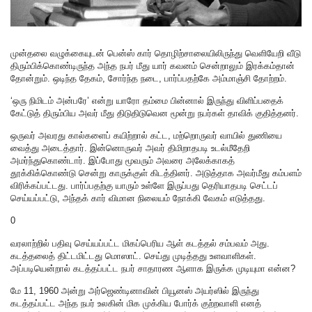
முன்தலை வழுக்கையுடன் பென்ஸ் கார் தொழிற்சாலையிலிருந்து வெளியேறி வீடு
திரும்பிக்கொண்டிருந்த அந்த நபர் மீது யார் கவனம் சென்றாலும் இரக்கம்தான்
தோன்றும். ஒடிந்த தேகம், சோர்ந்த நடை, பார்ப்பதற்கே அம்மாஞ்சி தோற்றம்.
‘ஒரு நிமிடம் அன்பரே’ என்று யாரோ தம்மை பின்னால் இருந்து விளிப்பதைக்
கேட்டுத் திரும்பிய அவர் மீது திடுதிடுவென மூன்று நபர்கள் தாவிக் குதித்தனர்.
ஒருவர் அவரது கால்களைப் கயிற்றால் கட்ட, மற்றொருவர் வாயில் துணியை
வைத்து அடைத்தார். இன்னொருவர் அவர் திமிறாதபடி உடல்மீதேறி
அமர்ந்துகொண்டார். இப்போது மூவரும் அவரை அலேக்காகத்
தூக்கிக்கொண்டு சென்று காருக்குள் கிடத்தினர். அடுத்தாக அவர்மீது கம்பளம்
விரிக்கப்பட்டது. பார்ப்பதற்கு யாரும் உள்ளே இருப்பது தெரியாதபடி செட்டப்
செய்யப்பட்டு, அந்தக் கார் விமான நிலையம் நோக்கி வேகம் எடுத்தது.
0
வரலாற்றில் பதிவு செய்யப்பட்ட மிகப்பெரிய ஆள் கடத்தல் சம்பவம் அது.
கடத்தலைத் திட்டமிட்டது மொஸாட். செய்து முடித்தது உளவாளிகள்.
அப்படியென்றால் கடத்தப்பட்ட நபர் சாதாரண ஆளாக இருக்க முடியுமா என்ன?
மே 11, 1960 அன்று அர்ஜெண்டினாவின் பியூனஸ் அயர்ஸில் இருந்து
கடத்தப்பட்ட அந்த நபர் உலகின் மிக முக்கிய போர்க் குற்றவாளி எனத்