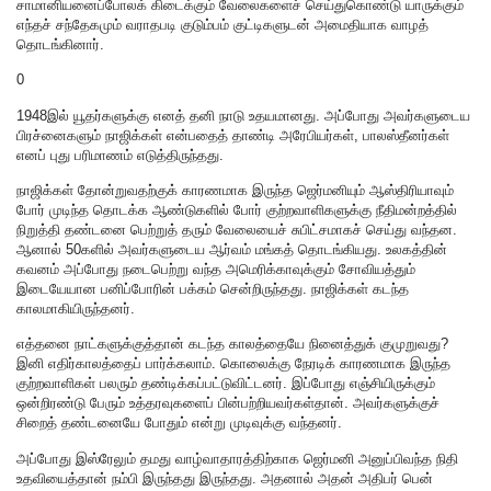
சாமானியனைப்போலக் கிடைக்கும் வேலைகளைச் செய்துகொண்டு யாருக்கும்
எந்தச் சந்தேகமும் வராதபடி குடும்பம் குட்டிகளுடன் அமைதியாக வாழத்
தொடங்கினார்.
0
1948இல் யூதர்களுக்கு எனத் தனி நாடு உதயமானது. அப்போது அவர்களுடைய
பிரச்னைகளும் நாஜிக்கள் என்பதைத் தாண்டி அரேபியர்கள், பாலஸ்தீனர்கள்
எனப் புது பரிமாணம் எடுத்திருந்தது.
நாஜிக்கள் தோன்றுவதற்குக் காரணமாக இருந்த ஜெர்மனியும் ஆஸ்திரியாவும்
போர் முடிந்த தொடக்க ஆண்டுகளில் போர் குற்றவாளிகளுக்கு நீதிமன்றத்தில்
நிறுத்தி தண்டனை பெற்றுத் தரும் வேலையைச் சுபிட்சமாகச் செய்து வந்தன.
ஆனால் 50களில் அவர்களுடைய ஆர்வம் மங்கத் தொடங்கியது. உலகத்தின்
கவனம் அப்போது நடைபெற்று வந்த அமெரிக்காவுக்கும் சோவியத்தும்
இடையேயான பனிப்போரின் பக்கம் சென்றிருந்தது. நாஜிக்கள் கடந்த
காலமாகியிருந்தனர்.
எத்தனை நாட்களுக்குத்தான் கடந்த காலத்தையே நினைத்துக் குமுறுவது?
இனி எதிர்காலத்தைப் பார்க்கலாம். கொலைக்கு நேரடிக் காரணமாக இருந்த
குற்றவாளிகள் பலரும் தண்டிக்கப்பட்டுவிட்டனர். இப்போது எஞ்சியிருக்கும்
ஒன்றிரண்டு பேரும் உத்தரவுகளைப் பின்பற்றியவர்கள்தான். அவர்களுக்குச்
சிறைத் தண்டனையே போதும் என்று முடிவுக்கு வந்தனர்.
அப்போது இஸ்ரேலும் தமது வாழ்வாதாரத்திற்காக ஜெர்மனி அனுப்பிவந்த நிதி
உதவியைத்தான் நம்பி இருந்தது இருந்தது. அதனால் அதன் அதிபர் பென்