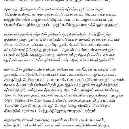
ஆனாலும் இதிலும் சிலர் நைச்சியமாகத் தப்பித்து ஐரோப்பாவிலும்
அமெரிக்காவிலும் தஞ்சம் புகுந்தனர். பெயர்களையும் அடையாளங்களையும்
மாற்றிக்கொண்டு யாரும் கண்டுபிடிக்காதபடி புதிய வாழ்க்கையை வாழத்
தொடங்கினர். இவ்வாறு தப்பிய நாஜிக்களில் ஒருவராக ஐக்மேனும் இருந்தார்.
குற்றவாளிகளுக்கு மத்தியில் ஐக்மேன் ஒரு திமிங்கிலம். அவர் இழைத்த
குற்றங்களுக்கு முன்னால் மற்றவர்களின் கொலை எல்லாம் தூசுக்குச் சமானம்.
அதனால் அவரை எப்படியாவது பிடித்துவிட வேண்டும் எனக் கங்கணம்
கட்டிக்கொண்டு தேடியது யூதப் படை. ஆனால் அவரோ யார் கண்ணிலும்
படாமல் காற்றில் மறைந்துபோனார். அவரை எங்கு தேடியும் அகப்படவில்லை.
யூதர்கள் தலையைப் பிய்த்துக்கொண்டனர். அவர் எங்கே சென்றிருப்பார்?
உண்மையில் ஐக்மேன் மிகச் சிறந்த தந்திரக்காரராக இருந்தார். பாதுகாப்புத்
துறையில் பல ஆண்டுகள் பணியாற்றியவர். உளவாளிகளை வழிநடத்தியவர்.
அவருக்குத் தெரியாதா எப்படியும் தாம் வேட்டையாடப்படுவோம் என்று! அதனால்
சோவியத் படைகள் ஜெர்மனிக்குள் நுழைந்தபோதே ஐக்மேன் ஹங்கேரிக்குத்
தப்பியிருந்தார். அங்கு வைத்து அவரை அமெரிக்க ராணுவம் கைது செய்தது.
ஆனால் அவர்களுக்கும் தண்ணி காட்டிவிட்டு மீண்டும் ஜெர்மனிக்குள் நுழைந்த
அவர், அடுத்த சில ஆண்டுகள் அங்கேயே தலைமறைவாக இருந்தார். பின்
1950ஆம் ஆண்டு இத்தாலிக்குச் சென்று அங்கு சர்வதேச அமைப்புகள்
சிலவற்றின் உதவியைப் பெற்று அர்ஜெண்டினாவுக்குப் பறந்தார்.
அர்ஜெண்டினாவின் தலைநகர் பியூனஸ் அயர்ஸில் குடியேறிய அவர்,
ரிக்கார்ட்டோ கிளெமென்ட் எனத் தன் பெயரை மாற்றிக்கொண்டு, ஒரு