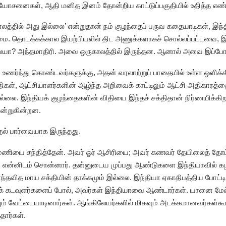
ல யோசனைகள், ஆதி மனித இனம் தோன்றிய காட்டுப்பகுதியில் உதித்த எண
காலத்தில் அது இல்லை’ என்றுதான் நம் குழந்தைப் பருவ கதையாடிகள், இந
மை. தொடக்கக்கால இயற்பியலில் திட அணுக்களாகச் சொல்லப்பட்டவை, இ
லையா? அந்தமாதிரி. அவை ஒருகாலத்தில் இருந்தன. ஆனால் அவை இப்ப
ணர்ந்து கொண்டவர்களுக்கு, அதன் வரலாற்றுப் பாதையில் உள்ள ஒளிக்க
கள், ஆட்சியாளர்களின் ஆழ்ந்த அறிவைக் காட்டிலும் ஆட்சி அதிகாரத்தைச்
ில்லை. இந்தியக் குழந்தைகளின் விதியை இந்தச் சக்திதான் நிர்ணயிக்
ன்றுகின்றன.
தல் பார்வையாக இருந்தது.
மணியை சந்தித்தேன். அவர் ஓர் ஆசிரியை; அவர் கணவர் தேயிலைத் தோட்ட
ர் என்னிடம் சொன்னார். தன்னுடைய முப்பது ஆண்டுகளை இந்தியாவில் கழித
எந்தவித மாய சக்தியின் தாக்கமும் இல்லை. இந்தியா ஏகாதிபத்திய போட்ட
க் கடவுளர்களைப் போல், அவர்கள் இந்தியாவை ஆண்டார்கள். யானை மேல் ச
ும் வேட்டையாடினார்கள். ஆங்கிலேயர்களில் மிகவும் அடக்கமானவர்கள்
தார்கள்.