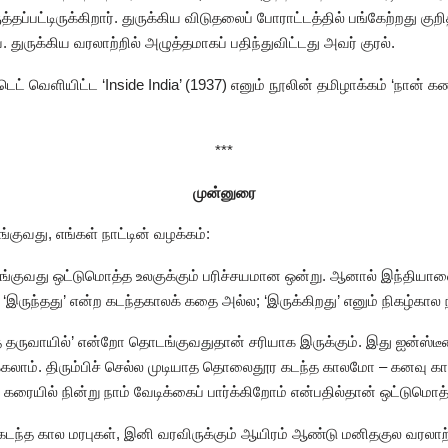
தப்பட்டிருக்கிறார். துருக்கிய விடுதலைப் போராட்டத்தில் பங்கேற்றது கு
 துருக்கிய வரலாற்றில் அழுத்தமாகப் பதிந்துவிட்டது அவர் குரல்.
ட் வெளியிட்ட ‘Inside India’ (1937) எனும் நூலின் தமிழாக்கம் ‘நான் கண
***
முன்னுரை
ுவது, எங்கள் நாட்டின் வழக்கம்:
ங்குவது ஒட்டுமொத்த உலகுக்கும் பரிச்சயமான ஒன்று. ஆனால் இந்தியாவை
 ‘இருந்தது’ என்ற கடந்தகாலக் கதை அல்ல; ‘இருக்கிறது’ எனும் நிகழ்கால 
ித் தருவாயில்’ என்றோ தொடங்குவதுதான் சரியாக இருக்கும். இது ஐன்ஸ்டீ
க்கலாம். திரும்பிச் செல்ல முடியாத தொலைதூர கடந்த காலமோ – கனவு க
கரையில் நின்று நாம் வேடிக்கைப் பார்க்கிறோம் என்பதில்தான் ஒட்டுமொத்
்த கால மரபுகள், இனி வரவிருக்கும் ஆயிரம் ஆண்டு மனிதகுல வரலாற்ற