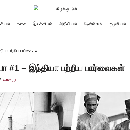
சியல்
கலை
இலக்கியம்
அறிவியல்
ஆன்மிகம்
சூழலியல்
தியா பற்றிய பார்வைகள்
ா #1 – இந்தியா பற்றிய பார்வைகள்
வரலாறு