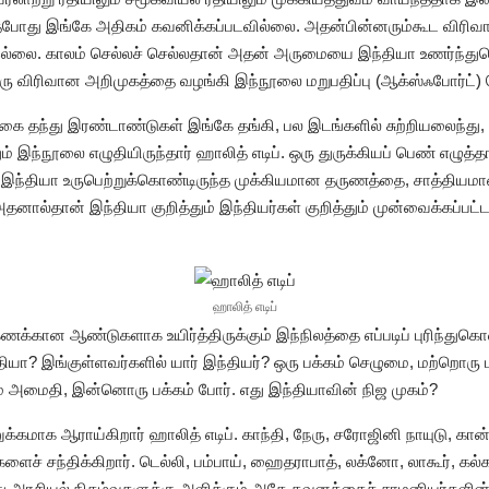
போது இங்கே அதிகம் கவனிக்கப்படவில்லை. அதன்பின்னரும்கூட விரிவா
 இல்லை. காலம் செல்லச் செல்லதான் அதன் அருமையை இந்தியா உணர்ந்
ு விரிவான அறிமுகத்தை வழங்கி இந்நூலை மறுபதிப்பு (ஆக்ஸ்ஃபோர்ட்) ச
கை தந்து இரண்டாண்டுகள் இங்கே தங்கி, பல இடங்களில் சுற்றியலைந்து,
 இந்நூலை எழுதியிருந்தார் ஹாலித் எடிப். ஒரு துருக்கியப் பெண் எழுத்
ீன இந்தியா உருபெற்றுக்கொண்டிருந்த முக்கியமான தருணத்தை, சாத்தி
ப். அதனால்தான் இந்தியா குறித்தும் இந்தியர்கள் குறித்தும் முன்வைக்கப்
ஹாலித் எடிப்
ணக்கான ஆண்டுகளாக உயிர்த்திருக்கும் இந்நிலத்தை எப்படிப் புரிந்துக
இந்தியா? இங்குள்ளவர்களில் யார் இந்தியர்? ஒரு பக்கம் செழுமை, மற்றொரு
ம் அமைதி, இன்னொரு பக்கம் போர். எது இந்தியாவின் நிஜ முகம்?
மாக ஆராய்கிறார் ஹாலித் எடிப். காந்தி, நேரு, சரோஜினி நாயுடு, கான் அ
 சந்திக்கிறார். டெல்லி, பம்பாய், ஹைதராபாத், லக்னோ, லாகூர், கல்க
 அரசியல் நிகழ்வுகளுக்கு அளிக்கும் அதே கவனத்தைச் சாமனியர்களின் வ