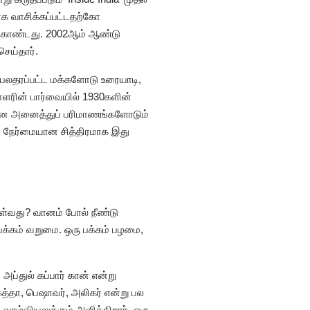
க வாசிக்கப்பட்டதற்கோ
துகொண்டது. 2002ஆம் ஆண்டு
ெய்தார்.
 பலதரப்பட்ட மக்களோடு உரையாடி,
தாளரின் பார்வையில் 1930களின்
யமான அனைத்துப் பரிமாணங்களோடும்
பட்ட நேர்மையான சித்திரமாக இது
ொள்வது? வானம் போல் நீண்டு
 பக்கம் வறுமை. ஒரு பக்கம் பழமை,
ப்துல் கப்பார் கான் என்று
த்தா, பெஷாவர், அலிகர் என்று பல
ாழ்வியலுக்கும் அளிக்கிறார். ஒரு