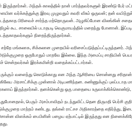
இருந்தார்கள். அந்தக் காலத்தில் நான் பார்த்தவர்களுள் இரண்டு பேர் ம
யின வர்க்கத்துக்கு இரவு முழுவதும் கவரி வீசும் ஒருவன்‌; தன் வயிற்றுச்
ண்டத்தகாத பிரிவைச் சார்ந்த மற்றொருவன். அழுகிப்போன விலங்கின் சத
நிழல் கூட சாலையில் படாதபடி வெகுமாயத்தில் மறைந்து போனான். இப்படி
்டத்தகாதவர்களும் நிறைந்திருந்தார்கள்.
் சற்றே மங்கலாக, சிக்கலான முறையில் வரிசைப்படுத்தப்பட்டிருந்தனர். 
அடுக்குமுறை ஒருபோதும் மாறவே இல்லை. இந்த அமைப்பு சாதியின் பெயர
ச் சென்றவர்கள் இரக்கமின்றி வதைக்கப்பட்டார்கள்.
ருக்கும் வளைந்து கொடுக்காது என அந்த ஆசிரியை சொன்னது சரிதான். க
்கிலேய அரசாட்சிக்கு முன்னால் அடிபணிந்தன. கண்ணுக்குப் புலப்படாத ம
ர்களாய் இருந்தார்கள். தனக்கென்று ஒரு பாதையை உருவாக்கிக்கொண்டு,
ுபோனதால், பெரும் அசம்பாவிதம் நடந்துவிட்டதென திருமதி பெர்சி குறிப
ுக்குமுறை மாற்றம் கண்டது. தங்கள் ராட்சச அதிகாரத்தை எதிர்த்து, இட
ன்ன விளக்கம் பைபிளின் பழைய ஏற்பாட்டில் இருந்தது என நினைக்கிறேன
தது.