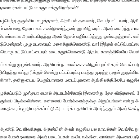
லைவர்கள் மட்டுமா உருவாக்குகிறார்கள்?
புகழ்பெற்ற துருக்கிய எழுத்தாளர், அரசியல் தலைவர், செயற்பாட்டாளர், ஆ
ும் என்பதை நேடியாகக் கண்டுணர்ந்தவர் ஹாலித் எடிப். அவர் வளர்ந்த காலத
ரு பெண்ணாக அவரிடமிருந்து அவர் தேசம் எதிர்பார்த்தது ஒன்றைத்தான். உன
ென்றால் முழு உடலையும் மறைத்துக்கொண்டு வா! இந்தக் கட்டுப்பாட்டை 
 ஒவ்வொரு கட்டுப்பாட்டையும் உடைத்துக்கொண்டு ஆரம்ப காலத்திலேயே வெளியி
 என்று முழங்கினார். அரசியல் நடவடிக்கைகளிலும் புரட்சிகரச் செயல்பாடு
ுந்து கல்லூரிக்குச் சென்று பட்டப்படிப்பு படித்து முடித்த முதல் துருக்
பெற்றார். தன்னுடைய பெரும்பாலான படைப்புகளை ஆங்கிலத்திலேயே எழுதின
ழைக்கப்படும் முஸ்தபா கமால் அடாடர்க்கோடு இணைந்து தேச விடுதலைப் ப
்கப் பிடிக்கவில்லை, என்னைப் போர்க்களத்துக்கு அனுப்புங்கள் என்று அட
ர்வாதிகாரம் முறியடிக்கப்பட்டு அடாடர்க் பதவியில் அமர்ந்ததும் அவர் செல்
் ஆண்டு வெளிவந்தது. அதன்பின் அவர் எழுதிய பல நாவல்கள் வெவ்வேற
தலை போன்றவற்றை அவர் படைப்புகள் வலியுறுத்தின. தாங்கள் அடிமைப்படு