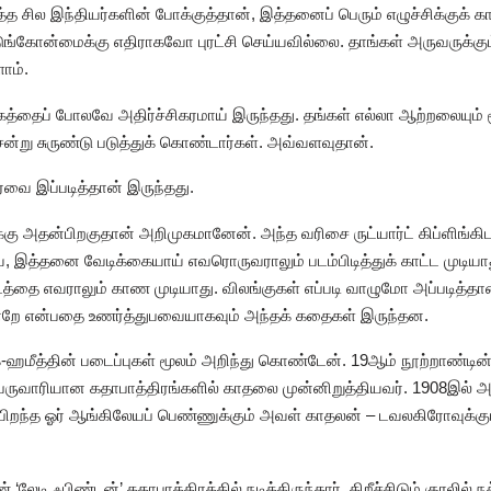
வித்த சில இந்தியர்களின் போக்குத்தான், இத்தனைப் பெரும் எழுச்சிக்குக்
்கோன்மைக்கு எதிராகவோ புரட்சி செய்யவில்லை. தாங்கள் அருவருக்கும
ாம்.
்தைப் போலவே அதிர்ச்சிகரமாய் இருந்தது. தங்கள் எல்லா ஆற்றலையும் 
சென்று சுருண்டு படுத்துக் கொண்டார்கள். அவ்வளவுதான்.
்வை இப்படித்தான் இருந்தது.
்கு அதன்பிறகுதான் அறிமுகமானேன். அந்த வரிசை ருட்யார்ட் கிப்ளிங்கி
ை, இத்தனை வேடிக்கையாய் எவரொருவராலும் படம்பிடித்துக் காட்ட முட
டத்தை எவராலும் காண முடியாது‌. விலங்குகள் எப்படி வாழுமோ அப்படித
ன்றே என்பதை உணர்த்துபவையாகவும் அந்தக் கதைகள் இருந்தன.
்-ஹமீத்தின் படைப்புகள் மூலம் அறிந்து கொண்டேன். 19ஆம் நூற்றாண்டின் 
ெருவாரியான கதாபாத்திரங்களில் காதலை முன்னிறுத்தியவர். 1908இல் அவ
ில் பிறந்த ஓர் ஆங்கிலேயப் பெண்ணுக்கும் அவள் காதலன் – டவலகிரோவுக
 ‘லேடி ஃபிண்டன்’ கதாபாத்திரத்தில் நடித்திருந்தார். கிறீச்சிடும் குரலி