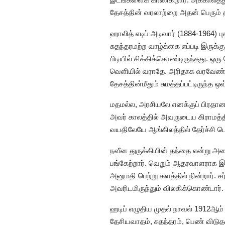
தேசத்தின் வரலாற்றை அதன் பெரும் த
ஹாலித் எடிப் அடிவார் (1884-1964) 
சுதந்தரமற்ற வாழ்க்கை எப்படி இருக்க
பிடியில் சிக்கிக்கொண்டிருந்தது. ஒ
வெளியில் வராதே. அரிதாக வரவேண்டும
தேசத்தின்மீதும் சுமத்தப்பட்டிருந்த
மதமல்ல, அரசியலே எனக்குப் பிரதானம்
அவர் காலத்தில் அவருடைய கிராமத்திலிர
வயதிலேயே ஆங்கிலத்தில் தேர்ச்சி 
நவீன துருக்கியின் தந்தை என்று அ
பங்கேற்றார். வெறும் ஆதரவாளராக இருக
அனுமதி பெற்று களத்தில் நின்றார். ச
அவரிடமிருந்தும் விலகிக்கொண்டார்.
ஹடிப் எழுதிய முதல் நாவல் 1912ஆம
தேசியவாதம், சுதந்தரம், பெண் விடு