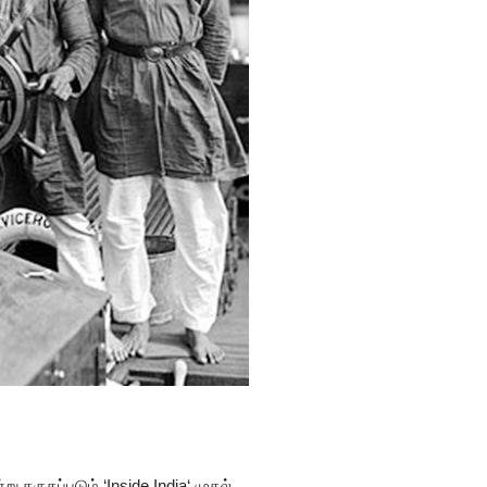
 கருதப்படும் ‘Inside India‘ முதல்