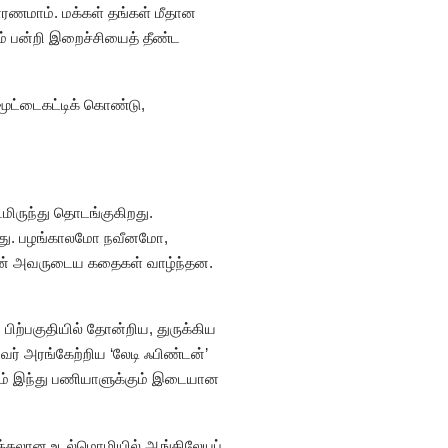
 காரணமாம். மக்கள் தங்கள் மீதான
் பன்றி இறைச்சியைத் தீண்ட
மூட்டைகட்டிக் கொண்டு,
டமிருந்து தொடங்குகிறது.
ியாது. பழங்காலமோ நவீனமோ,
்தான் அவருடைய கதைகள் வாழ்ந்தன.
பிற்பகுதியில் தோன்றிய, துருக்கிய
ர் அரங்கேற்றிய ‘லேடி ஃபிண்டன்’
்கும் இந்து பணியாளுக்கும் இடையான
ல் நக்கலான உடல்மொழியில் ஆங்கிலேயப்