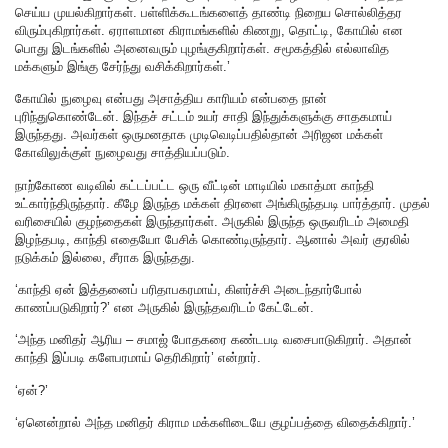
செய்ய முயல்கிறார்கள். பள்ளிக்கூடங்களைத் தாண்டி நிறைய சொல்லித்தர
விரும்புகிறார்கள். ஏராளமான கிராமங்களில் கிணறு, தொட்டி, கோயில் என
பொது இடங்களில் அனைவரும் புழங்குகிறார்கள். சமூகத்தில் எல்லாவித
மக்களும் இங்கு சேர்ந்து வசிக்கிறார்கள்.’
கோயில் நுழைவு என்பது அசாத்திய காரியம் என்பதை நான்
புரிந்துகொண்டேன். இந்தச் சட்டம் உயர் சாதி இந்துக்களுக்கு சாதகமாய்
இருந்தது. அவர்கள் ஒருமனதாக முடிவெடிப்பதில்தான் அரிஜன மக்கள்
கோவிலுக்குள் நுழைவது சாத்தியப்படும்.
நாற்கோண வடிவில் கட்டப்பட்ட ஒரு வீட்டின் மாடியில் மகாத்மா காந்தி
உட்கார்ந்திருந்தார். கீழே இருந்த மக்கள் திரளை அங்கிருந்தபடி பார்த்தார். முதல்
வரிசையில் குழந்தைகள் இருந்தார்கள்.‌ அருகில் இருந்த ஒருவரிடம் அமைதி
இழந்தபடி, காந்தி எதையோ பேசிக் கொண்டிருந்தார். ஆனால் அவர் குரலில்
நடுக்கம் இல்லை, சீராக இருந்தது.
‘காந்தி ஏன் இத்தனைப் பரிதாபகரமாய், கிளர்ச்சி அடைந்தார்போல்
காணப்படுகிறார்?’ என அருகில் இருந்தவரிடம் கேட்டேன்.
‘அந்த மனிதர் ஆரிய – சமாஜ் போதகரை கண்டபடி வசைபாடுகிறார். அதான்
காந்தி இப்படி களேபரமாய் தெரிகிறார்’ என்றார்.
‘ஏன்?’
‘ஏனென்றால் அந்த மனிதர் கிராம மக்களிடையே குழப்பத்தை விதைக்கிறார்.’