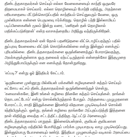
தீண்டத்தகாதவர்கள் செய்யும் எல்லா வேலைகளையும் காந்தி ஒருவரே
திறமையாகச் செய்வார். எல்லா தொழிலையும் போற்றி மதித்து, அதற்கான
மரியாதையை மீட்டுக்கொடுப்பதில் காந்தியம் செய்துவரும் வேலை, ஒரு
முஸ்லிமாக என்னை பெருமளவு ஈர்க்கிறது. தொழில் பற்றி இஸ்லாமியப்
படிப்பினைகளின் மூலம் இன்று வரை, ‘மனிதன் தன் தொழிலால்
மதிக்கப்படுகிறான்’ என்ற வாசகத்தையே அறிந்து வந்திருக்கிறேன்.
தீண்டத்தகாதவர்கள் ஏன் தோல் பதனிடுதலை விட்டொழிப்பதற்குப் பதில்
துப்புரவு வேலையை விட்டுக் கொடுக்கவில்லை என்று இன்னும் எனக்குப்
புரியவில்லை. தீண்டத்தகாதவர்களை ஒருங்கிணைத்துப் போராடுவதற்கு,
அவர்களுக்குள்ளாக ஒரு தலைவர் ஏற்பட்டிருந்தால் என்றைக்கோ இந்தமுறை
அழிந்துபோயிருக்கும் என எனக்குத் தோன்றுகிறது.
‘எப்படி?’ என்று ஓர் இந்தியர் கேட்டார்.
‘ஒருவேளை முன்னூறு மில்லியன் மக்களின் கழிவுகளைச் சுத்தம் செய்யும்
லட்சோப லட்சம் தீண்டத்தகாதவர்கள் ஒருங்கிணைந்துச் சென்று,
‘கனவான்களே, இனி உங்கள் கழிவை நீங்களே சுத்தம் செய்யுங்கள். நாங்கள்
தொடமாட்டோம்’ என்று சொல்லியிருந்தால் போதும். அத்தகைய முழுமுதலான
போராட்டம், சாதி இந்துக்களை இரண்டு விதமான முடிவெடிக்கச் சொல்லி
உந்தியிருக்கும். ஒன்று, தங்கள் கழிவை தாங்களே அப்புறப்படுத்தி இத்தனை
நாள் விதித்து வைத்த சட்டத்திட்டத்திற்கு ஆட்பட்டு அனைவரும்
தீண்டத்தகாதவராய் மாறுதல். இல்லையென்றால், குவியல் குவியலான
கழிவுகளுக்கு மத்தியில் யோசித்துப் பார்க்க முடியாதபடி வாழ முடிவெடுப்பது.
இன்னுமொரு யோசனையும் உண்டு. இந்தியா முழுமைக்கும் வடிகால் அமைப்பை