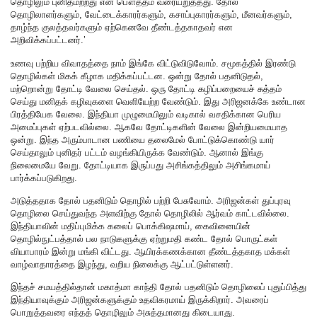
தொழிலும் புனிதமற்றது என பௌத்தம் வரையறுத்தது. தோல்
தொழிலாளர்களும், வேட்டைக்காரர்களும், கசாப்புகாரர்களும், மீனவர்களும்,
தாழ்ந்த குலத்தவர்களும் ஏற்கெனவே தீண்டத்தகாதவர் என
அறிவிக்கப்பட்டனர்.’
உணவு பற்றிய விவாதத்தை நாம் இங்கே விட்டுவிடுவோம். சமூகத்தில் இரண்டு
தொழில்கள் மிகக் கீழாக மதிக்கப்பட்டன. ஒன்று தோல் பதனிடுதல்,
மற்றொன்று தோட்டி வேலை செய்தல். ஒரு தோட்டி கழிப்பறையைச் சுத்தம்
செய்து மனிதக் கழிவுகளை வெளியேற்ற வேண்டும். இது அரிஜனக்கே உண்டான
பிரத்தியேக வேலை. இந்தியா முழுமையிலும் வடிகால் வசதிக்கான பெரிய
அமைப்புகள் ஏற்படவில்லை. ஆகவே தோட்டிகளின் வேலை இன்றியமையாத
ஒன்று. இந்த அரும்பாடான பணியை தலைமேல் போட்டுக்கொண்டு யார்
செய்தாலும் புனிதர் பட்டம் வழங்கியிருக்க வேண்டும். ஆனால் இங்கு
நிலைமையே வேறு. தோட்டியாக இருப்பது அசிங்கத்திலும் அசிங்கமாய்
பார்க்கப்படுகிறது.
அடுத்ததாக தோல் பதனிடும் தொழில் பற்றி பேசுவோம். அரிஜன்கள் துப்புரவு
தொழிலை செய்துவந்த அளவிற்கு தோல் தொழிலில் ஆர்வம் காட்டவில்லை.
இந்தியாவின் மதிப்புமிக்க கலைப் பொக்கிஷமாய், கைவினையின்
தொழில்நுட்பத்தால் பல நாடுகளுக்கு ஏற்றுமதி கண்ட தோல் பொருட்கள்
வியாபாரம் இன்று மங்கி விட்டது. ஆயிரக்கணக்கான தீண்டத்தகாத மக்கள்
வாழ்வாதாரத்தை இழந்து, வறிய நிலைக்கு ஆட்பட்டுள்ளனர்.
இந்தச் சமயத்தில்தான் மகாத்மா காந்தி தோல் பதனிடும் தொழிலைப் புதுப்பித்து
இந்தியாவுக்கும் அரிஜன்களுக்கும் உதவிகரமாய் இருக்கிறார். அவரைப்
பொறுத்தவரை எந்தத் தொழிலும் அசுத்தமானது கிடையாது.