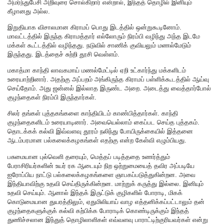
அமர்ந்துபேசி அறிவுரை சொல்கிறார் என்றால், இந்தத் தொழில் இனியும்
கீழானது அல்ல.
இறுதியாக விசாலமான கிராமப் பொது இடத்தில் ஒன்றுகூடினோம்.
மாவட்டத்தில் இருந்த கிராமத்தார் எல்லோரும் நிரம்பி வழிந்து அந்த இடமே
மக்கள் கூட்டத்தில் வழிந்தது. நடுவில் சாணிக் குவியலும் மணல்மேடும்
இருந்தது. இடத்தைச் சுற்றி தூசி வெள்ளம்.
மகாத்மா காந்தி லாவகமாய் மணல்மேட்டில் ஏறி உட்கார்ந்து மக்களிடம்
உரையாற்றினார். அதற்கு அப்பறம் அங்கிருந்த கிராமப் பள்ளிக்கூடத்தில் ஆய்வு
செய்தோம். அது ஜன்னல் இல்லாத இருண்ட அறை. அடைத்து வைத்தார்போல்
குழந்தைகள் நிரம்பி இருந்தார்கள்.
சிலர் தங்கள் புத்தகங்களை காந்தியிடம் காண்பித்தார்கள். காந்தி
குழந்தைகளிடம் உரையாடினார். அவையெல்லாம் கைப்பட செய்த புத்தகம்.
தொடக்கக் கல்வி இவ்வளவு தூரம் நலிந்து போயிருக்கையில் இத்தனை
ஆடம்பரமான பல்கலைக்கழகங்கள் எதற்கு என்ற கேள்வி எழும்பியது.
பசுமையான புல்வெளி தரையும், மெத்தப் படித்ததை உணர்த்தும்
பேராசிரியர்களின் உயர் ரக ஆடையும் நிற ஒற்றுமையைத் தவிர அப்படியே
ஐரோப்பிய நாட்டு பல்கலைக்கழகங்களை ஞாபகப்படுத்துகின்றன. அவை
இந்தியாவிற்கு உதவி செய்திருக்கின்றன. மாற்றுக் கருத்து இல்லை. இனியும்
உதவி செய்யும். ஆனால் இந்தக் இருட்டுக் குழிகளில் போராடி, மிகக்
கொடுமையான துயரத்திலும், ஏதுமிலியாய் வாழ எத்தனிக்கப்பட்டாலும் தன்
குழந்தைகளுக்குக் கல்வி கற்பிக்க போராடிக் கொண்டிருக்கும் இந்தத்
துணிச்சலான இந்துத் தொழிலாளிகள் எவ்வளவு பாராட்டிற்குரியவர்கள் என்று