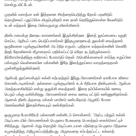
சென்று விட்டேன்.
முதலில் மகாத்மா ஏன் இத்தனை சிரத்தையெடுத்து தோல் பதனிடும்
தொழிலைப் புதுப்பிக்க விரும்புகிறார் என நான் தெரிந்துகொள்ள வேண்டும்.
உடன் வந்தவர் இதை பின்வருமாறு விளக்கினார்.
தீண்டாமைக்கு நிறைய காரணங்கள் இருக்கின்றன. இனத் தூய்மையை உறுதி
செய்ய, ஆரியப் படையெடுப்பாளர்கள் இந்தமுறையைத் துவக்கி வைத்தனர்.
ஒருவேளை பழங்குடியினரின் அடர்நிற சருமம், புதிதாக வந்தவர்களின் வெளிர்
நிறத் தோலினால் கீழானதாய் மதிக்கப்பட்டு ஏதோ நடந்திருக்கலாம்.‌
நீக்ரோயிசத்திற்கு எதிராகப் போராடும் தென் அமெரிக்காவைச் சார்ந்த கறுப்பின
மக்களும் வெள்ளையின மக்களின் இதே இனத்தூய்மை வாதத்தைதான்
முன்னிறுத்துகின்றனர்.
ஆன்மத் தூய்மைக்கும் கல்வி கற்பதற்கும் இந்து பிராமணர்கள் ஏகபோக உரிமை
கொண்டாடினர்கள். தங்களை பழங்குடியினர் உடல் ரீதியாக தீண்டினால், ஆன்மா
அசுத்தமாகிவிடும் என்று ஒதுக்கி வைத்தனர். இறை நம்பிக்கையில் உணவு
பெரும் பங்கு வகிக்கிறது. பிராமணர்கள் சைவ உணவு மட்டும் உண்ணுகிறார்கள்.
ஆனால் தீண்டத்தகாத மக்கள் மாமிசம் உண்பதோடு அழுகிப் போன
பிணங்களின் இறைச்சியையும் உண்கிறார்கள்.
ஒருமுறை பேராசிரியர் மல்காணி என்னிடம் சொன்னார்: ‘பிறப்பு மற்றும் கல்வி
அடிப்படையில் பிராமணர்கள் பெருமை பேசுவதை பௌத்தம் கைக்கொட்டிச்
சிரித்தது. ஆனால் அது தொழில் அடிப்படையான மற்றொரு பெருமை பீத்தலை
சமுகத்திற்கு அறிமுகப்படுத்தியது. மிருகவதை சம்பந்தப்பட்ட எல்லாத்