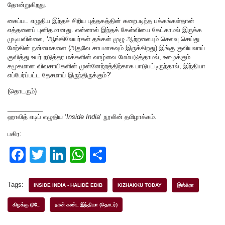
தோன்றுகிறது.
கைப்பட எழுதிய இந்தச் சிறிய புத்தகத்தின் கறைபடிந்த பக்கங்கள்தான்
எத்தனைப் புனிதமானது. என்னால் இந்தக் கேள்வியை கேட்காமல் இருக்க
முடியவில்லை, ‘ஆங்கிலேயர்கள் தங்கள் முழு ஆற்றலையும் செலவு செய்து
மேற்கின் நன்மைகளை (அதுவே சாபமாகவும் இருக்கிறது) இங்கு குவியலாய்
குவித்து உயர் நடுத்தர மக்களின் வாழ்வை மேம்படுத்தாமல், உழைக்கும்
சமூகமான விவசாயிகளின் முன்னேற்றத்திற்காக பாடுபட்டிருந்தால், இந்தியா
எப்பேர்ப்பட்ட தேசமாய் இருந்திருக்கும்?’
(தொடரும்)
__________
ஹாலித் எடிப் எழுதிய ‘
Inside India
’ நூலின் தமிழாக்கம்.
பகிர:
F
T
Li
W
S
a
wi
n
h
h
c
tt
k
at
ar
Tags:
INSIDE INDIA - HALIDÉ EDIB
KIZHAKKU TODAY
இஸ்க்ரா
e
er
e
s
e
கிழக்கு டுடே
நான் கண்ட இந்தியா (தொடர்)
b
dI
A