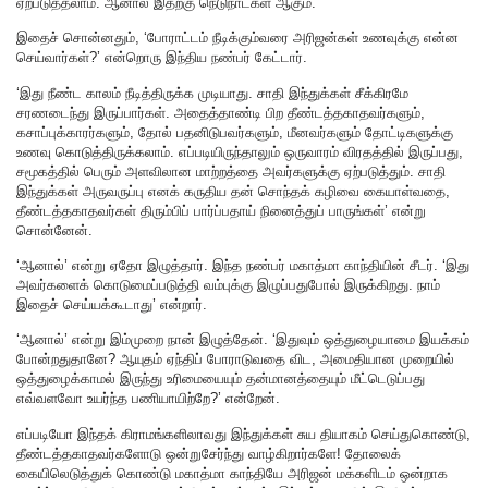
ஏற்படுத்தலாம். ஆனால் இதற்கு நெடுநாட்கள் ஆகும்.’
இதைச் சொன்னதும், ‘போராட்டம் நீடிக்கும்வரை அரிஜன்கள் உணவுக்கு என்ன
செய்வார்கள்?’ என்றொரு இந்திய நண்பர் கேட்டார்.
‘இது நீண்ட காலம் நீடித்திருக்க முடியாது. சாதி இந்துக்கள் சீக்கிரமே
சரணடைந்து இருப்பார்கள். அதைத்தாண்டி பிற தீண்டத்தகாதவர்களும்,
கசாப்புக்காரர்களும், தோல் பதனிடுபவர்களும், மீனவர்களும் தோட்டிகளுக்கு
உணவு கொடுத்திருக்கலாம். எப்படியிருந்தாலும் ஒருவாரம் விரதத்தில் இருப்பது,
சமூகத்தில் பெரும் அளவிலான மாற்றத்தை அவர்களுக்கு ஏற்படுத்தும். சாதி
இந்துக்கள் அருவருப்பு எனக் கருதிய தன் சொந்தக் கழிவை கையாள்வதை,
தீண்டத்தகாதவர்கள் திரும்பிப் பார்ப்பதாய் நினைத்துப் பாருங்கள்’ என்று
சொன்னேன்.
‘ஆனால்’ என்று ஏதோ இழுத்தார். இந்த நண்பர் மகாத்மா காந்தியின் சீடர். ‘இது
அவர்களைக் கொடுமைப்படுத்தி வம்புக்கு இழுப்பதுபோல் இருக்கிறது. நாம்
இதைச் செய்யக்கூடாது’ என்றார்.
‘ஆனால்’ என்று இம்முறை நான் இழுத்தேன். ‘இதுவும் ஒத்துழையாமை இயக்கம்
போன்றதுதானே? ஆயுதம் ஏந்திப் போராடுவதை விட, அமைதியான முறையில்
ஒத்துழைக்காமல் இருந்து உரிமையையும் தன்மானத்தையும் மீட்டெடுப்பது
எவ்வளவோ உயர்ந்த பணியாயிற்றே?’ என்றேன்.
எப்படியோ இந்தக் கிராமங்களிலாவது இந்துக்கள் சுய தியாகம் செய்துகொண்டு,
தீண்டத்தகாதவர்களோடு ஒன்றுசேர்ந்து வாழ்கிறார்களே! தோலைக்
கையிலெடுத்துக் கொண்டு மகாத்மா காந்தியே அரிஜன் மக்களிடம் ஒன்றாக