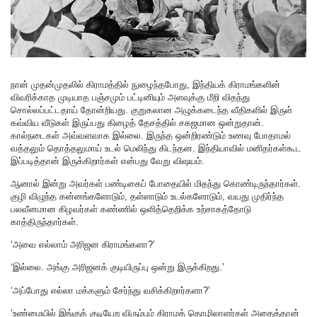
நான் முதன்முதலில் கிராமத்தில் நுழைந்தபோது, இந்தியக் கிராமங்களின்
விவரிக்காத முடியாத பஞ்சமும் பட்டினியும் அளவுக்கு மீறி விதந்து
சொல்லப்பட்டதாய் தோன்றியது. குறுகலான அழுக்கடைந்த வீதிகளில் இருள்
கவ்விய வீடுகள் இருப்பது கிழைத் தேசத்தில் சகஜமான ஒன்றுதான்.
கால்நடைகள் அவ்வளவாக இல்லை. இருந்த ஒன்றிரண்டும் உணவு போதாமல்
வத்தலும் தொத்தலுமாய் உடல் மெலிந்து கிடந்தன. இந்தியாவில் மனிதர்கள்கூட
இப்படித்தான் இருக்கிறார்கள் என்பது வேறு விஷயம்.
ஆனால் இன்று அவர்கள் பண்டிகைப் போதையில் மிதந்து கொண்டிருந்தார்கள்.
குழி விழுந்த கன்னங்களோடும், தள்ளாடும் உடல்களோடும், வயது முதிர்ந்த
பலவீனமான கிழவர்கள் கண்ணில் ஒளித்தெறிக்க உற்சாகத்தோடு
காத்திருந்தார்கள்.
‘அவை எல்லாம் அரிஜன கிராமங்களா?’
‘இல்லை. அங்கு அரிஜனக் குடியிருப்பு ஒன்று இருக்கிறது.’
‘அப்போது எல்லா மக்களும் சேர்ந்து வசிக்கிறார்களா?’
‘உண்மையில் இங்குக் குடியேற விரும்பும் கிராமத் தொழிலாளர்கள் அதைத்தான்