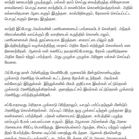
காந்தி உரையாற்றி முடித்ததும், மக்கள் தாம் செய்து வைத்திருந்த விஷேசமான
கைவினைப் பொருட்களை காந்தியிடம் காண்பிக்க கொண்டுவந்தார்கள். அதில்
எல்லாவிதமான ஆடைகளும் இருந்தன. கால்மிதிகளும், தோலால் செய்யப்பட்ட
பொருட்களும் நிறைய இருந்தன.
காந்தி இப்போது அவர்களின் பணிமனையைப் பார்வையிடச் சென்றார். அந்தக்
கிராமங்களில் வாய்க்கும் நீர் வசதியைக் கருத்தில் கொண்டாலும்,
பணிமனைகள் மிகத் தூய்மையாக இருந்தன. கைராட்டையிலும் தறி
இயந்திரத்திலும் வழக்கத்திற்கு மாறாய் அதிக நேரம் எடுத்துக் கொள்வார் என
நினைத்தேன். ஆனால் என் கணிப்பு தவறாகிப்போனது. தோல் பதனிடுதலை
அதிக நேரம் உற்றுப் பார்த்தார். அது முழுக்க முழுக்க அரிஜன மக்கள் செய்யும்
வேலை.
அப்போது நான் அங்கிருந்து வெளியேறி, மூலையில் நின்றுகொண்டிருந்த
முக்காடு அணிந்த பெண்கள் கூட்டத்தை நோக்கி நடந்தேன். அவர்கள்
எல்லோரும் இந்துக்கள். இந்துக்களில் மிகக் குறிப்பாக இவர்கள் மட்டும்தான்
முக்காடு அணிந்திருக்கிறார்கள். குறைந்தபட்சம் இவர்கள் மட்டும்தான் முக்காடு
அணிந்து பார்த்திருக்கிறேன்.
எப்போதாவது அரிதாக முக்காடு பிரித்தாலும், யாரும் பார்ப்பதற்குள் மீண்டும்
அணிந்து கொள்கிறார்கள். அப்படிப் பிரித்த ஒரு முக்காட்டிற்குள் முத்தான இரு
கண்களைப் பார்த்தேன். பற்கள் வரிசையாய் இருந்தன. சமீபத்தில் பழுத்த
மாம்பழம் போல் பளபளப்பான சருமம். இந்த அழகான அம்சங்கள் மீது அலை
அலையாக சிரிப்பு பொலிந்தது. இவையெல்லாம் ஆரஞ்சு, சிகப்பு மற்றும் மஞ்சள்
நிறம் போர்த்திய சேலை மடிப்பில் மறைந்து கிடந்தன. ஆனால் திடீரென்று
எனக்கு அழைப்பு வந்துவிட்டது. அந்த இடத்தை விட்டு அவசர அவசரமாகச்