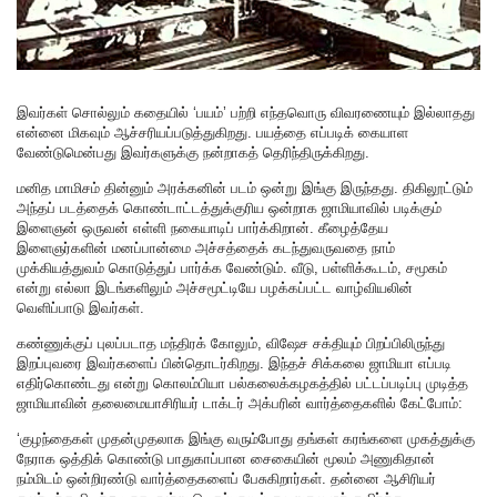
இவர்கள் சொல்லும் கதையில் ‘பயம்’ பற்றி எந்தவொரு விவரணையும் இல்லாதது
என்னை மிகவும் ஆச்சரியப்படுத்துகிறது. பயத்தை எப்படிக் கையாள
வேண்டுமென்பது இவர்களுக்கு நன்றாகத் தெரிந்திருக்கிறது.
மனித மாமிசம் தின்னும் அரக்கனின் படம் ஒன்று இங்கு இருந்தது. திகிலூட்டும்
அந்தப் படத்தைக் கொண்டாட்டத்துக்குரிய ஒன்றாக ஜாமியாவில் படிக்கும்
இளைஞன் ஒருவன் எள்ளி நகையாடிப் பார்க்கிறான். கீழைத்தேய
இளைஞர்களின் மனப்பான்மை அச்சத்தைக் கடந்துவருவதை நாம்
முக்கியத்துவம் கொடுத்துப் பார்க்க வேண்டும். வீடு, பள்ளிக்கூடம், சமூகம்
என்று எல்லா இடங்களிலும் அச்சமூட்டியே பழக்கப்பட்ட வாழ்வியலின்
வெளிப்பாடு இவர்கள்.
கண்ணுக்குப் புலப்படாத மந்திரக் கோலும், விஷேச சக்தியும் பிறப்பிலிருந்து
இறப்புவரை இவர்களைப் பின்தொடர்கிறது. இந்தச் சிக்கலை ஜாமியா எப்படி
எதிர்கொண்டது என்று கொலம்பியா பல்கலைக்கழகத்தில் பட்டப்படிப்பு முடித்த
ஜாமியாவின் தலைமையாசிரியர் டாக்டர் அக்பரின் வார்த்தைகளில் கேட்போம்:
‘குழந்தைகள் முதன்முதலாக இங்கு வரும்போது தங்கள் கரங்களை முகத்துக்கு
நேராக ஒத்திக் கொண்டு பாதுகாப்பான சைகையின் மூலம் அணுகிதான்
நம்மிடம் ஒன்றிரண்டு வார்த்தைகளைப் பேசுகிறார்கள். தன்னை ஆசிரியர்