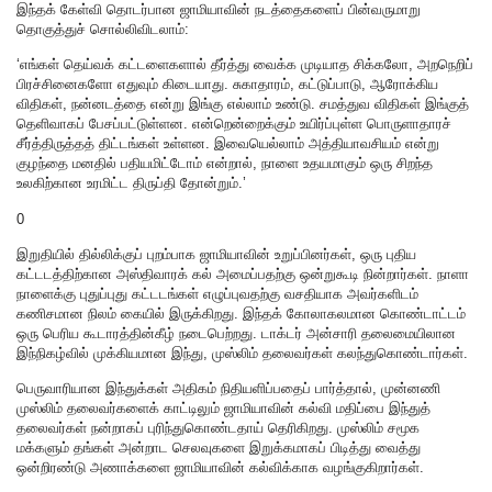
இந்தக் கேள்வி தொடர்பான ஜாமியாவின் நடத்தைகளைப் பின்வருமாறு
தொகுத்துச் சொல்லிவிடலாம்:
‘எங்கள் தெய்வக் கட்டளைகளால் தீர்த்து வைக்க முடியாத சிக்கலோ, அறநெறிப்
பிரச்சினைகளோ எதுவும் கிடையாது. சுகாதாரம், கட்டுப்பாடு, ஆரோக்கிய
விதிகள், நன்னடத்தை என்று இங்கு எல்லாம் உண்டு. சமத்துவ விதிகள் இங்குத்
தெளிவாகப் பேசப்பட்டுள்ளன. என்றென்றைக்கும் உயிர்ப்புள்ள பொருளாதாரச்
சீர்த்திருத்தத் திட்டங்கள் உள்ளன. இவையெல்லாம் அத்தியாவசியம் என்று
குழந்தை மனதில் பதியமிட்டோம் என்றால், நாளை உதயமாகும் ஒரு சிறந்த
உலகிற்கான உரமிட்ட திருப்தி தோன்றும்.’
0
இறுதியில் தில்லிக்குப் புறம்பாக ஜாமியாவின் உறுப்பினர்கள், ஒரு புதிய
கட்டடத்திற்கான அஸ்திவாரக் கல் அமைப்பதற்கு ஒன்றுகூடி நின்றார்கள். நாளா
நாளைக்கு புதுப்புது கட்டடங்கள் எழுப்புவதற்கு வசதியாக அவர்களிடம்
கணிசமான நிலம் கையில் இருக்கிறது. இந்தக் கோலாகலமான கொண்டாட்டம்
ஒரு பெரிய கூடாரத்தின்கீழ் நடைபெற்றது. டாக்டர் அன்சாரி தலைமையிலான
இந்நிகழ்வில் முக்கியமான இந்து, முஸ்லிம் தலைவர்கள் கலந்துகொண்டார்கள்.
பெருவாரியான இந்துக்கள் அதிகம் நிதியளிப்பதைப் பார்த்தால், முன்னணி
முஸ்லிம் தலைவர்களைக் காட்டிலும் ஜாமியாவின் கல்வி மதிப்பை இந்துத்
தலைவர்கள் நன்றாகப் புரிந்துகொண்டதாய் தெரிகிறது. முஸ்லிம் சமூக
மக்களும் தங்கள் அன்றாட செலவுகளை இறுக்கமாகப் பிடித்து வைத்து
ஒன்றிரண்டு அணாக்களை ஜாமியாவின் கல்விக்காக வழங்குகிறார்கள்.