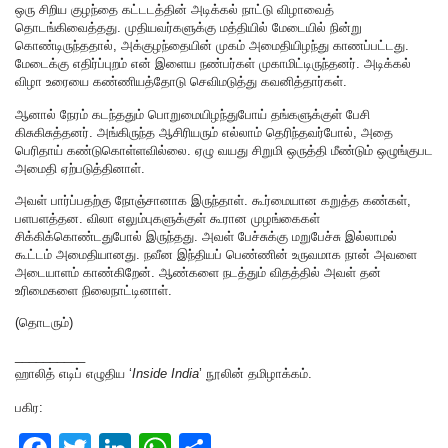
ஒரு சிறிய குழந்தை கட்டடத்தின் அடிக்கல் நாட்டு விழாவைத்
தொடங்கிவைத்தது. முதியவர்களுக்கு மத்தியில் மேடையில் நின்று
கொண்டிருந்ததால், அக்குழந்தையின் முகம் அமைதியிழந்து காணப்பட்டது.
மேடைக்கு எதிர்ப்புறம் என் இளைய நண்பர்கள் முகாமிட்டிருந்தனர். அடிக்கல்
விழா உரையை கண்ணியத்தோடு செவிமடுத்து கவனித்தார்கள்.
ஆனால் நேரம் கடந்ததும் பொறுமையிழந்துபோய் தங்களுக்குள் பேசி
கிசுகிசுத்தனர். அங்கிருந்த ஆசிரியரும் எல்லாம் தெரிந்தவர்போல், அதை
பெரிதாய் கண்டுகொள்ளவில்லை. ஏழு வயது சிறுமி ஒருத்தி மீண்டும் ஒழுங்குபட
அமைதி ஏற்படுத்தினாள்.
அவள் பார்ப்பதற்கு நோஞ்சானாக இருந்தாள். கூர்மையான கறுத்த கண்கள்,
பளபளத்தன. விலா எலும்புகளுக்குள் கூரான முழங்கைகள்
சிக்கிக்கொண்டதுபோல் இருந்தது. அவள் பேச்சுக்கு மறுபேச்சு இல்லாமல்
கூட்டம் அமைதியானது. நவீன இந்தியப் பெண்ணின் உருவமாக நான் அவளை
அடையாளம் காண்கிறேன். ஆண்களை நடத்தும் விதத்தில் அவள்‌ தன்
உரிமைகளை நிலைநாட்டினாள்.
(தொடரும்)
__________
ஹாலித் எடிப் எழுதிய ‘
Inside India
’ நூலின் தமிழாக்கம்.
பகிர: