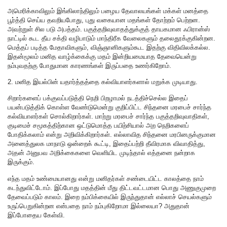
அமெரிக்காவிலும் இங்கிலாந்திலும் பழைய தேவாலயங்கள் மக்கள் மனத்தை
பூர்த்தி செய்ய தவறியபோது, புது வகையான மதங்கள் தோற்றம் பெற்றன.
அவற்றுள் சில படு அபத்தம். பகுத்தறிவுவாதத்துக்குத் தாயகமான ஃபிரான்ஸ்
நாட்டில் கூட தீய சக்தி வழிபாடும் மாந்திரீக வேலைகளும் தலைதூக்குகின்றன.
மெத்தப் படித்த மேதாவிகளும், விஞ்ஞானிகளும்கூட இதற்கு விதிவிலக்கல்ல.
இதன்மூலம் மனித வாழ்க்கைக்கு மதம் இன்றியமையாத தேவையென்று
நம்புவதற்கு போதுமான காரணங்கள் இருப்பதை உணர்கிறோம்.
2. மனித இயல்பின் யதார்த்தத்தை கல்வியாளர்களால் மறுக்க முடியாது.
சிறார்களைப் பக்குவப்படுத்தி நெறி பிறழாமல் நடத்திச்செல்ல இதைப்
பயன்படுத்திக் கொள்ள வேண்டுமென்று குறிப்பிட்ட சிந்தனை மரபைச் சார்ந்த
கல்வியாளர்கள் சொல்கிறார்கள். மாற்று மரபைச் சார்ந்த பகுத்தறிவுவாதிகள்,
குடிமைச் சமூகத்திற்கான ஒட்டுமொத்த பயிற்சியால் அற நெறிகளைப்
போதிக்கலாம் என்று அறிவிக்கிறார்கள். எல்லாவித சிந்தனை மரபினருக்குமான
அனைத்துலக மாநாடு ஒன்றைக் கூட்டி, இதைப்பற்றி தீவிரமாக விவாதித்து,
அதன் அனுபவ அறிக்கைகளை வெளியிட முடிந்தால் எத்தனை நன்றாக
இருக்கும்.
எந்த மதம் உண்மையானது என்று மனிதர்கள் சண்டையிட்ட காலத்தை நாம்
கடந்துவிட்டோம். இப்போது மதத்தின் மீது திட்டவட்டமான பொது அணுகுமுறை
தேவைப்படும் காலம். இறை நம்பிக்கையில் இருந்துதான் எல்லாச் செயல்களும்
உருப்பெறுகின்றன என்பதை நாம் நம்புகிறோமா இல்லையா? அதுதான்
இப்போதைய கேள்வி.