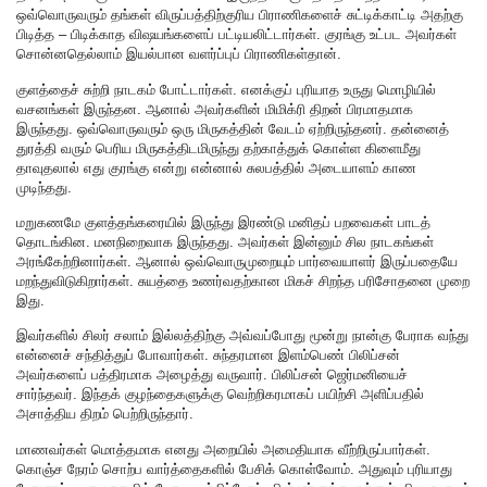
ஒவ்வொருவரும் தங்கள் விருப்பத்திற்குரிய பிராணிகளைச் சுட்டிக்காட்டி அதற்கு
பிடித்த – பிடிக்காத விஷயங்களைப் பட்டியலிட்டார்கள். குரங்கு உட்பட அவர்கள்
சொன்னதெல்லாம் இயல்பான வளர்ப்புப் பிராணிகள்தான்.
குளத்தைச் சுற்றி நாடகம் போட்டார்கள். எனக்குப் புரியாத உருது மொழியில்
வசனங்கள் இருந்தன. ஆனால் அவர்களின் மிமிக்ரி திறன் பிரமாதமாக
இருந்தது. ஒவ்வொருவரும் ஒரு மிருகத்தின் வேடம் ஏற்றிருந்தனர். தன்னைத்
துரத்தி வரும் பெரிய மிருகத்திடமிருந்து தற்காத்துக் கொள்ள கிளைமீது
தாவுதலால் எது குரங்கு என்று என்னால் சுலபத்தில் அடையாளம் காண
முடிந்தது.
மறுகணமே குளத்தங்கரையில் இருந்து இரண்டு மனிதப் பறவைகள் பாடத்
தொடங்கின. மனநிறைவாக இருந்தது. அவர்கள் இன்னும் சில நாடகங்கள்
அரங்கேற்றினார்கள். ஆனால் ஒவ்வொருமுறையும் பார்வையாளர் இருப்பதையே
மறந்துவிடுகிறார்கள். சுயத்தை உணர்வதற்கான மிகச் சிறந்த பரிசோதனை முறை
இது.
இவர்களில் சிலர் சலாம் இல்லத்திற்கு அவ்வப்போது மூன்று நான்கு பேராக வந்து
என்னைச் சந்தித்துப் போவார்கள். சுந்தரமான இளம்பெண் பிலிப்சன்
அவர்களைப் பத்திரமாக அழைத்து வருவார். பிலிப்சன் ஜெர்மனியைச்
சார்ந்தவர். இந்தக் குழந்தைகளுக்கு வெற்றிகரமாகப் பயிற்சி அளிப்பதில்
அசாத்திய திறம் பெற்றிருந்தார்.
மாணவர்கள் மொத்தமாக எனது அறையில் அமைதியாக வீற்றிருப்பார்கள்.
கொஞ்ச நேரம் சொற்ப வார்த்தைகளில் பேசிக் கொள்வோம். அதுவும் புரியாது