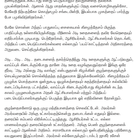
தண்டித்துவிடக்கூடாது என்று பெரும்பாலும் தவறுகளைத் தவிர்க்க
முயல்கிறார்கள். ஆனால் ஆறு மாதங்களுக்குப் பிறகு வசைமொழிகளுக்கோ,
மேலேறி நிற்பதற்கோ கொஞ்சமும் சங்கடமின்றி, இயல்பாக முகத்தைப் பார்த்து
பேச பழகிவிடுகிறார்கள்.’
மேலே சொன்ன அந்தப் பாதுகாப்பு சைகையால் கீழைத்தேசம் மிகுந்த
பாதிப்புக்கு உள்ளாகியிருக்கிறது. மீறினால் அடி உதைகளைத் தவிர வேறெதையும்
எதிர்பார்க்க முடியாது. பெற்றோர்கள், ஆசிரியர்கள், ஆட்சியாளர்கள் தொடங்கி,
அந்நியப் படையெடுப்பாளர்கள்வரை எல்லாரும் ‘பயம்’காட்டித்தான் அதிகாரத்தை
அறுவடை செய்திருக்கிறார்கள்.
அடி.. அடி.. அடி.. தடைகளைத் தகர்த்தெறிந்து அடி உதைகளுக்கு ஆட்படுவதும்,
வாய்ப்புக் கிடைக்கும்போது தானே அடி உதை வழங்குவதும்தான் இங்கு ஒரே
தீர்வு‌. ‘அடி அல்லது அடி வாங்கு’ என்பதுதான் கிழக்கின் குழந்தைகளுக்குச்
செயல்முறையில் சொல்லித்தந்த தத்துவமாக இருக்கவேண்டும். கீழைத்தேயம்
முழுக்க மொத்தமாக ஒன்றுகூடி ஒழுக்கத்தையும் சுதந்திரத்தையும் கல்வியில்
கடைப்பிடிக்காத பட்சத்தில், வாய்ப்புக் கிடைக்கும்போது கிழக்கின் கடந்த
காலம் முழுமைக்குமாக அதன் ஆட்சியாளர்கள் மற்றும் அந்நியப்
படையெடுப்பாளர்களுக்குப் பெருத்த இடியாக ஓர் எதிர்வினை தோன்றும்.
குழந்தைகளோடு ஒரு முழு மத்தியானத்தை செலவிட்டேன். அவர்கள்
அமர்வறையில் அங்கு உட்கார்வதற்கென்று தளபாடங்கள் எதுவும் இல்லை.
தரையில் கம்பளம் விரிக்கப்பட்டிருந்தது. ஆசிரியர்கள் உட்பட எல்லா
மாணவர்களும் தரையில்தான் உட்கார்ந்தனர். அங்கு பெண் குழந்தைகளைக்
காட்டிலும் ஆண்கள் அதிகம். சராசரியாக எல்லாரும் ஒன்பதிலிருந்து பதினோரு
வயதுவரை இருப்பார்கள். அவர்கள் எல்லோருக்கும் டாக்டர் ஜாகீர் உசேன்