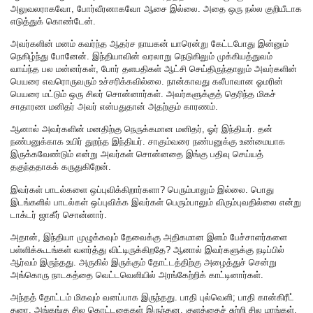
அலுவலராகவோ, போர்வீரனாகவோ ஆசை இல்லை. அதை ஒரு நல்ல குறியீடாக
எடுத்துக் கொண்டேன்.
அவர்களின் மனம் கவர்ந்த ஆதர்ச நாயகன் யாரென்று கேட்டபோது இன்னும்
நெகிழ்ந்து போனேன். இந்தியாவின் வரலாறு நெடுகிலும் முக்கியத்துவம்
வாய்ந்த பல மன்னர்கள், போர் தளபதிகள் ஆட்சி செய்திருந்தாலும் அவர்களின்
பெயரை எவரொருவரும் உச்சரிக்கவில்லை. நான்காவது கலீபாவான ஓமரின்
பெயரை மட்டும் ஒரு சிலர் சொன்னார்கள். அவர்களுக்குத் தெரிந்த மிகச்
சாதாரண மனிதர் அவர் என்பதுதான் அதற்கும் காரணம்.
ஆனால் அவர்களின் மனதிற்கு நெருக்கமான மனிதர், ஓர் இந்தியர். தன்
நண்பனுக்காக உயிர் துறந்த இந்தியர். சாகும்வரை நண்பனுக்கு உண்மையாக
இருக்கவேண்டும் என்று அவர்கள் சொன்னதை இங்கு பதிவு செய்யத்
தகுந்ததாகக் கருதுகிறேன்.
இவர்கள் பாடல்களை ஒப்புவிக்கிறார்களா? பெரும்பாலும் இல்லை. பொது
இடங்களில் பாடல்கள் ஒப்புவிக்க இவர்கள் பெரும்பாலும் விரும்புவதில்லை என்று
டாக்டர் ஜாகீர் சொன்னார்‌.
அதான், இந்தியா முழுக்கவும் தேவைக்கு அதிகமான இளம் பேச்சாளர்களை
பள்ளிக்கூடங்கள் வளர்த்து விட்டிருக்கிறதே? ஆனால் இவர்களுக்கு நடிப்பில்
ஆர்வம் இருந்தது. அருகில் இருக்கும் தோட்டத்திற்கு அழைத்துச் சென்று
அங்கொரு நாடகத்தை வெட்டவெளியில் அரங்கேற்றிக் காட்டினார்கள்.
அந்தத் தோட்டம் மிகவும் வனப்பாக இருந்தது. பாதி புல்வெளி; பாதி கான்கிரீட்
தரை. அங்கங்கு சில கொட்டகைகள் இருந்தன.‌ குளத்தைச் சுற்றி சில மரங்கள்.