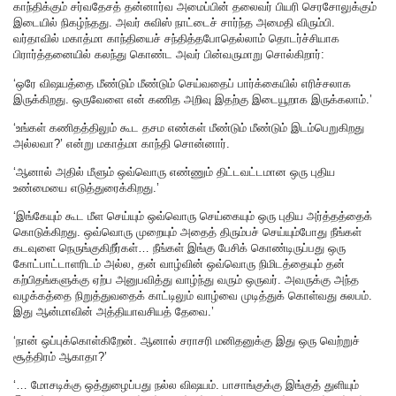
காந்திக்கும் சர்வதேசத் தன்னார்வ அமைப்பின் தலைவர் பியரி செரசோலுக்கும்
இடையில் நிகழ்ந்தது. அவர் சுவிஸ் நாட்டைச் சார்ந்த அமைதி விரும்பி.
வர்தாவில் மகாத்மா காந்தியைச் சந்தித்தபோதெல்லாம் தொடர்ச்சியாக
பிரார்த்தனையில் கலந்து கொண்ட அவர் பின்வருமாறு சொல்கிறார்:
‘ஒரே விஷயத்தை மீண்டும் மீண்டும் செய்வதைப் பார்க்கையில் எரிச்சலாக
இருக்கிறது. ஒருவேளை என் கணித அறிவு இதற்கு இடையூறாக இருக்கலாம்.’
‘உங்கள் கணிதத்திலும் கூட தசம எண்கள் மீண்டும் மீண்டும் இடம்பெறுகிறது
அல்லவா?’ என்று மகாத்மா காந்தி சொன்னார்.
‘ஆனால் அதில் மீளும் ஒவ்வொரு எண்ணும் திட்டவட்டமான ஒரு புதிய
உண்மையை எடுத்துரைக்கிறது.’
‘இங்கேயும் கூட மீள செய்யும் ஒவ்வொரு செய்கையும் ஒரு புதிய அர்த்தத்தைக்
கொடுக்கிறது. ஒவ்வொரு முறையும் அதைத் திரும்பச் செய்யும்போது நீங்கள்
கடவுளை நெருங்குகிறீர்கள்… நீங்கள் இங்கு பேசிக் கொண்டிருப்பது ஒரு
கோட்பாட்டாளரிடம் அல்ல, தன் வாழ்வின் ஒவ்வொரு நிமிடத்தையும் தன்
கற்பிதங்களுக்கு ஏற்ப அனுபவித்து வாழ்ந்து வரும் ஒருவர். அவருக்கு அந்த
வழக்கத்தை நிறுத்துவதைக் காட்டிலும் வாழ்வை முடித்துக் கொள்வது சுலபம்.
இது ஆன்மாவின் அத்தியாவசியத் தேவை.’
‘நான் ஒப்புக்கொள்கிறேன். ஆனால் சராசரி மனிதனுக்கு இது ஒரு வெற்றுச்
சூத்திரம் ஆகாதா?’
‘… மோசடிக்கு ஒத்துழைப்பது நல்ல விஷயம். பாசாங்குக்கு இங்குத் துளியும்