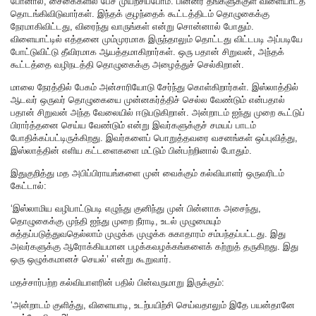
போனால், சைகைகளில் பேச முயற்சிப்போம். பின்னர் தங்களுக்குள் விளையாடத்
தொடங்கிவிடுவார்கள். இந்தக் குழந்தைக் கூட்டத்திடம் தொழுகைக்கு
நேரமாகிவிட்டது, விரைந்து வாருங்கள் என்று சொன்னால் போதும்.
விளையாட்டில் எத்தனை மும்முரமாக இருந்தாலும் தொட்டது விட்டபடி அப்படியே
போட்டுவிட்டு தீவிரமாக ஆயத்தமாகிறார்கள். ஒரு பதான் சிறுவன், அந்தக்
கூட்டத்தை வழிநடத்தி தொழுகைக்கு அழைத்துச் செல்கிறான்.
மாலை நேரத்தில் பேகம் அன்சாரியோடு சேர்ந்து கொள்கிறார்கள். இஸ்லாத்தில்
ஆடவர் ஒருவர் தொழுகையை முன்னகர்த்திச் செல்ல வேண்டும் என்பதால்
பதான் சிறுவன் அந்த வேலையில் ஈடுபடுகிறான். அன்றாடம் ஐந்து முறை கூட்டுப்
பிரார்த்தனை செய்ய வேண்டும் என்று இவர்களுக்குச் சமயப் பாடம்
போதிக்கப்பட்டிருக்கிறது. இவர்களைப் பொறுத்தவரை வசனங்கள் ஒப்புவித்து,
இஸ்லாத்தின் எளிய கட்டளைகளை மட்டும் பின்பற்றினால் போதும்.
இதுகுறித்து மத அபிப்பிராயங்களை முன் வைக்கும் கல்வியாளர் ஒருவரிடம்
கேட்டால்:
‘இஸ்லாமிய வழிபாட்டுபடி எழுந்து குனிந்து முன் பின்னாக அசைந்து,
தொழுகைக்கு முந்தி ஐந்து முறை நீராடி, உடல் முழுமையும்
சுத்தப்படுத்துவதெல்லாம் முழுக்க முழுக்க சுகாதாரம் சம்பந்தப்பட்டது. இது
அவர்களுக்கு ஆரோக்கியமான பழக்கவழக்கங்களைக் கற்றுத் தருகிறது. இது
ஒரு ஒழுக்கமானச் செயல்’ என்று கூறுவார்.
மதச்சார்பற்ற கல்வியாளரின் பதில் பின்வருமாறு இருக்கும்:
‘அன்றாடம் குளித்து, விளையாடி, உடற்பயிற்சி செய்வதாலும் இதே பயன்தானே