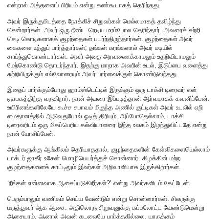
என்றால் அத்தனைப் பிரியம் என்று கண்கூடாகத் தெரிந்தது‌.
அவர் இருக்குமிடத்தை நோக்கிச் சிறுவர்கள் மெல்லமாகத் தவிழ்ந்து
சென்றார்கள். அவர் ஒரு நீண்ட நெடிய மரம்போல தெரிந்தார். அவரைச் சுற்றி
செடி கொடிகளாகக் குழந்தைகள் படர்ந்திருந்தார்கள். குழந்தைகள் அவர்
கைகளை உத்துப் பார்த்தார்கள்; தங்கள் கரங்களால் அவர் மடியில்
சாய்ந்துகொண்டார்கள். அவர் அதை அரவணைக்காமலும் உதறிவிடாமலும்
மேற்கொண்டு தொடர்ந்தார். இதற்கு மாறாக அவரின் உடல், இடுப்பை வளைத்து
சுற்றியிருக்கும் எல்லோரையும் அவர் பார்வைக்குள் கொண்டுவந்தது.
இதைப் பார்க்கும்போது ஹாம்ஸ்டெட்டில் இருக்கும் ஒரு டாக்சி டிரைவர் என்
ஞாபகத்திற்கு வருகிறார். நான் அவரை இப்படித்தான் ஆர்வமாகக் கவனிப்பேன்.
உயிரினங்களிலேயே கூச்ச சுபாவம் மிகுந்த அணில் குட்டிகள் அவர் உடலில் ஏறி
மைதானத்தில் ஆடுவதுபோல் ஓடித் திரியும். அப்போதெல்லாம், டாக்சி
டிரைவரிடம் ஒரு மிகப்பெரிய கல்வியாளரை இந்த உலகம் இழந்துவிட்டதே என்று
நான் யோசிப்பேன்.
அவர்களுக்கு ஆங்கிலம் தெரியாததால், குழந்தைகளின் கேள்விகளையெல்லாம்
டாக்டர் ஜாகீர் உசேன் மொழிபெயர்த்துச் சொன்னார். கிழக்கின் மற்ற
குழந்தைகளைக் காட்டிலும் இவர்கள் அறிவாளியாக இருக்கிறார்கள்.
‘நீங்கள் என்னவாக ஆசைப்படுகிறீர்கள்?’ என்று அவர்களிடம் கேட்டேன்.
பெரும்பாலும் வணிகம் செய்ய வேண்டும் என்று சொன்னார்கள். சிலருக்கு
மருத்துவர் ஆக ஆசை. அதிலொரு சிறுவனுக்கு கப்பலோட்ட வேண்டுமென்று
ஆசையாம். ஆனால் அவன் கடலையே பார்த்ததில்லை. யாருக்கும்