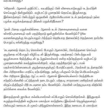
வரப்போகிறது?’
‘சரிதான். ஆனால் குறிப்பிட்ட வயதிற்குப் பின் விளையாடுவதும் உடற்பயிற்சி
செய்வதும் நின்றுவிடும். வழிபாட்டு முறையில் தொய்வு இருக்காது.
இஸ்லாத்தைப் பின்பற்றும் ஒருவரின் ஆரோக்கியமான உடல் நலத்தையும் நல்ல
பழக்க வழக்கத்தையும் நீங்கள் மறுக்கிறீர்களா?’
‘நான் அதை மறுக்கவில்லை. ஆனால் உடல் அசைவுகளையும் வசன
உச்சரிப்புகளையும் ஏன் மதத்தோடு ஒன்றுசேர்க்க வேண்டும்? (சில
வசனங்களுக்கு பெரும்பாலும் அர்த்தம் தெரியாத நிலையில்) அதற்கான தார்மீக
பொறுப்பு எங்கிருந்து வருகிறது?
‘கடவுளைத் தொடர்பு கொள்ளப் போகும் ஆசையில், பிரார்த்தனை செய்யும்
குழந்தை எப்போதும் விழிப்புடன் இருக்கிறது. மதத்தைப் பின்பற்றுபவர்
ஒழுக்கமாக நேர்த்தியுடன் நடந்துகொள்வார் என்ற கற்பிதத்தால் வழிபாட்டு
முறைமைகளில் கலந்துகொள்கிறார். எந்த மதத்தோடும் ஒட்டாமல்
மதச்சார்பின்மையைக் குழந்தைகளுக்குப் போதிப்பதால், அவர்கள் நடத்தையில்
மிக அரிதாகவே பாதிப்பு ஏற்படுகிறது. நன்கு பக்குவம் பெற்ற பெரியவர்களும்
மிக அரிதாக இதற்கு ஆட்படலாம். ஆனால் இவையெல்லாம் பிரத்தியேக
சந்தர்ப்பங்களில் மட்டுந்தான் நடைபெறும். மற்றபடி சாதாரண மனிதர்கள் தங்கள்
விருப்பத்திற்கும் மீறி கடவுளை நம்ப வேண்டும். அவரின் மாற்றமுடியாத விதியில்
நம்பிக்கை வைக்க வேண்டும்.’
இதைத்தான் ஜாமியா கல்வியாளர்கள் எப்போதும் சொல்கிறார்கள். இந்துமதக்
கருத்தாக்கத்தின் வழியாக மகாத்மா காந்தியை இவர்கள் நெருங்குவதைப்
பின்வரும் உரையாடல் மூலம் புரிந்துகொள்ளலாம். இந்த உரையாடல் மகாத்மா