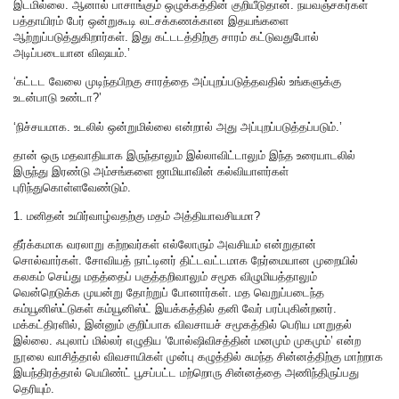
இடமில்லை. ஆனால் பாசாங்கும் ஒழுக்கத்தின் குறியீடுதான். நயவஞ்சகர்கள்
பத்தாயிரம் பேர் ஒன்றுகூடி லட்சக்கணக்கான இதயங்களை
ஆற்றுப்படுத்துகிறார்கள். இது கட்டடத்திற்கு சாரம் கட்டுவதுபோல்
அடிப்படையான விஷயம்.’
‘கட்டட வேலை முடிந்தபிறகு சாரத்தை அப்புறப்படுத்தவதில் உங்களுக்கு
உடன்பாடு உண்டா?’
‘நிச்சயமாக. உடலில் ஒன்றுமில்லை என்றால் அது அப்புறப்படுத்தப்படும்.’
தான் ஒரு மதவாதியாக இருந்தாலும் இல்லாவிட்டாலும் இந்த உரையாடலில்
இருந்து இரண்டு அம்சங்களை ஜாமியாவின் கல்வியாளர்கள்
புரிந்துகொள்ளவேண்டும்.
1. மனிதன் உயிர்வாழ்வதற்கு மதம் அத்தியாவசியமா?
தீர்க்கமாக வரலாறு கற்றவர்கள் எல்லோரும் அவசியம் என்றுதான்
சொல்வார்கள். சோவியத் நாட்டினர் திட்டவட்டமாக நேர்மையான முறையில்
கலகம் செய்து மதத்தைப் பகுத்தறிவாலும் சமூக விழுமியத்தாலும்
வென்றெடுக்க முயன்று தோற்றுப் போனார்கள். மத வெறுப்படைந்த
கம்யூனிஸ்ட்டுகள் கம்யூனிஸ்ட் இயக்கத்தில் தனி வேர் பரப்புகின்றனர்.
மக்கட்திரளில், இன்னும் குறிப்பாக விவசாயச் சமூகத்தில் பெரிய மாறுதல்
இல்லை. ஃபுலாப் மில்லர் எழுதிய ‘போல்ஷிவிசத்தின் மனமும் முகமும்’ என்ற
நூலை வாசித்தால் விவசாயிகள் முன்பு கழுத்தில் சுமந்த சின்னத்திற்கு மாற்றாக
இயந்திரத்தால் பெயிண்ட் பூசப்பட்ட மற்றொரு சின்னத்தை அணிந்திருப்பது
தெரியும்.