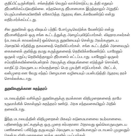
குறிப்பிட்டிருக்கிறார். சங்கத்தில் வெறும் வாக்கெடுப்பு நடத்தி எதுவும்
தீர்மனிக்கப்படுவதில்லை. எந்தவொரு தீர்மானமாக இருந்தாலும் அறுதிப்
பெரும்பான்மையினரின் ஏகோபித்த ஆதரவு கிடைக்கவேண்டும் என்று
எதிர்பார்க்கப்பட்டது.
சில துறவிகள் ஒரு விஷயம் பற்றிப் பேச/முடிவெடுக்க வேண்டும் என்று
தீர்மானித்தால் ஒரு சங்க கூட்டத்துக்கு அழைப்புவிடுப்பார்கள். விஹாரபாலர்கள்
(மடாலயக் காவலர்கள்) ஒவ்வொரு துறவியையும் சென்று அவர்களுடைய
அறையில் சந்தித்து தகவலைத் தெரிவிப்பார்கள். சங்க கூட்டத்தில் அனைவரும்
கைகளைக் குவித்து தமது கருத்துகளைத் தெரிவிக்கவேண்டும். யாரேனும்
ஒருவர் மறுப்பு தெரிவித்தாலும் தீர்மானம் எட்டப்படாது. யாரேனும் ஒருவர்
சம்மதிக்கவில்லையென்றால் அவருக்கு விஷயங்களை எடுத்துச் சொல்லி,
வாதிட்டு அவருடைய சம்மதத்தைப் பெற முயற்சி எடுப்பார்கள். மிரட்டல்,
வன்முறை என வேறு எந்தப் பிழையான வழியையும் பயன்படுத்தி ஆதரவு தரச்
சொல்லக்கூடாது.
துறவிகளுக்கான சுதந்தரம்
மடாலயத்தில் வசிக்கும் துறவிகளுக்கு தமக்கான விதிமுறைகளைத் தாமே
உருவாக்கிக் கொள்ளும் சுதந்தரம் உண்டு. அரசு எந்தவகையிலும் அதில்
தலையிடாது.
இந்த மடாலயத்தின் விதிமுறைகள் மிகவும் கடுமையானவை உயர்வானவை.
பதினைந்து நாட்களுக்கு ஒரு முறை கர்மதானா அதாவது ஒவ்வொருவருடைய
பணிகளைப் பகிர்ந்து தருபவரும் அவருடைய உதவியாளரும் மடாயலம் முழுவதும்
சென்று விதிமுறைகளை உரத்த குரலில் படிப்பார்கள்.