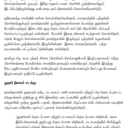
செய்தால்தான் முடியும். இதே உருவம் பாலா அரசின் முத்திரையிலும்
இடம்பெற்றிருக்கிறது என்பதை நாம் நினைவில் கொள்ளவேண்டும்.
ஹிரானந்த சாஸ்திரி என்ன சொல்கிறாரென்றால், சாரநாத்தில் புத்தரின்
பிரசங்கத்துக்கும் நாலந்தாவில் நூற்றுக்கணக்கான பெளத்த துறவிகள்
போதிப்பதற்கும் இடையில் ஒரு தொடர்பைக் காட்டும் நோக்கில் அப்படிச்
செய்யப்பட்டிருக்கும் என்கிறார். போஸ்ச் இதை மிகைக் கூற்றாகச் சொல்கிறார்.
அவர் மேலும் சொல்கையில் நாலந்தாவில் இருக்கும் புத்தரின் உருவங்கள்
பூமிஸ்பர்ஸ முத்திரையில் இருக்கின்றன. இவை சாரநாத்தைவிட புத்த
கயாவையே சுட்டிக்காட்டுகின்றன என்கிறார்.
நான்கு அடி உயர புத்தர் சிலை பிரசங்கம் செய்வதுபோல் இருப்பதாகவும் அந்த
பிரசங்கத்தை போதிசத்வ மைத்ரேயநாதரும் வசுமித்ரரும் அருகில் இருந்து
கேடபதுபோலவும் மேலே சாரிபுத்ரரும் மெளதகல்யாணரும் கேட்பது போலவும்
இருப்பதைக் குறிப்பிட்டிருக்கிறார்.
துறவி நிலைச் சடங்கு
நாலந்தாவில் துறவறம் ஏற்பு, மடாலயப் பணி வகைகள் மற்றும் பிற தொடர்புடைய
விஷயங்கள் குறித்து ஐ சிங் இரண்டு படைப்புகளில் குறிப்பிட்டிருக்கிறார்.
விஹாரின் மூத்த துறவிப் பதவி, திறமைகளின் அடிப்படையில் அல்லாமல் வயதின்
அடிப்படையிலேயே தரப்பட்டதாகச் சொல்லியிருக்கிறார்:
‘துறவிகள் தொடர்பான மற்றும் மடாலயம் தொடர்பான விதிகள், உலக
இன்பங்களைத் துறப்பது தொடர்பான விதிகள், மடாயலத்தில் சேர்த்துக்
கொள்ளப்படுதல் இவையெல்லாம் தோசங்-ஃபங்-லோ என்ற நூல் மற்றும்