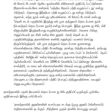
கி கோய் டோசன் ஆகிய நூல்களில் விரிவாகக் குறிப்பிடப்பட்டுள்ளன
(தோசங்-ஃபங்-லோ என்றால் “மத்திய தேசம் பற்றி எழுதப்பட்டது’ என்று
அர்த்தம். அதாவது இந்தியா பற்றி எழுதப்பட்டது என்று அர்த்தம்.
ஆனால், எந்த நூல் என்பது புரியவில்லை. கி கோய் டோசன் என்பது
”தென் கடல் பகுதியில் இருந்து உள் முக தத்துவம் தொடர்பான நூல்
(பெளத்தம் தொடர்பான நூல்) என்று பொருள். இந்த நூலை ஐ சிங், ஸ்ரீ
விஜயத்தில் இருந்தபோது எழுதியிருக்கவேண்டும். அவரை அங்கு
அனுப்பியவர் தா சின் என்ற சீன துறவி. அவர் தென் கடல்
பகுதியிலிருந்து குவாங்செள கண்டோனுக்குப் பயணம் செய்து
திரும்பியிருந்தார். உள் முக தத்துவம் தொடர்பான நூலானது
சர்வாஸ்திவாத பிரிவு பற்றிப் பேசுகிறது. நான்கு அத்தியாயங்கள், நாற்பது
பகுதிகளாகப் பிரிக்கப்பட்டிக்கின்றன. முழு படைப்பும் ’எ ரெக்கார்ட் ஆஃப்
புத்திஸ்ட் ரிலீஜியன்’ என்ற தொகுப்பாக தகாகசு மொழிபெயர்ப்பில்
ஆக்ஸ்ஃபோர்ட் வெளியீடாக 1896-ல் வெளியிடப்பட்டுள்ளது- நீலகண்ட
சாஸ்த்ரி). மடாலய உள் விவகாரங்களில் மிகவும் வயது முதிர்ந்த துறவிக்கு
தலைமைப் பதவியைத் தந்திருக்கிறார்கள். அவரை ஸ்தாவிரா –
மரியாதைக்குரிய தலைமை குரு என்ற வகையில் மதிக்கிறார்கள்.
அவருடைய பிற திறமைகள் பற்றிப் பொருட்படுத்துவதில்லை. வயதும்
அனுபவமுமே பிரதானம்’.
நாலந்தாவில் பதவி நியமனம் தொடர்பாக ஐ சிங் குறிப்பிட்டிருக்கும் முக்கிய
குறிப்பையும் இங்கு பார்ப்போம்:
‘நாலந்தாவில் துறவிகளின் உபசம்பதா சடங்கு (முழு துறவி அங்கீகாரம்)
அதிகாலையில் நடக்கும். சித்திரை முதல் நாளில் பொழுது புலரும்