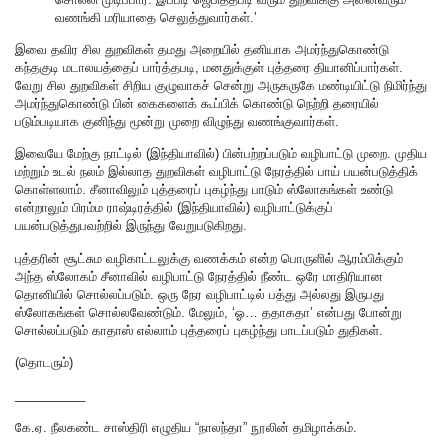
வணங்கி மரியாதை செலுத்துவார்கள்.’
இவை தவிர சில துறவிகள் தமது அறையில் தனியாக அமர்ந்துகொண்டு
கந்தகுடி மடாலயத்தைப் பார்த்தபடி, மனதுக்குள் புத்தரை தியானிப்பார்கள்.
வேறு சில துறவிகள் சிறிய குழுவாகச் சென்று அருகருகே மண்டியிட்டு நிமிர்ந்து
அமர்ந்துகொண்டு பின் கைகளைக் கூப்பிக் கொண்டு நெற்றி தரையில்
படும்படியாக குனிந்து மூன்று முறை விழுந்து வணங்குவார்கள்.
இவையே மேற்கு நாட்டில் (இந்தியாவில்) பின்பற்றப்படும் வழிபாட்டு முறை. முதிய
மற்றும் உடல் நலம் இல்லாத துறவிகள் வழிபாட்டு நேரத்தில் பாய் பயன்படுத்திக்
கொள்ளலாம். சீனாவிலும் புத்தரைப் புகழ்ந்து பாடும் ஸ்லோகங்கள் உண்டு
என்றாலும் பிரம்ம ராஷ்டிரத்தில் (இந்தியாவில்) வழிபாட்டுக்குப்
பயன்படுத்துபவற்றில் இருந்து வேறுபடுகிறது.
புத்தரின் சூட்சும வழிகாட்டலுக்கு வணக்கம் என்ற பொருளில் ஆரம்பிக்கும்
அந்த ஸ்லோகம் சீனாவில் வழிபாட்டு நேரத்தில் நீண்ட ஒரே மாதிரியான
தொனியில் சொல்லப்படும். ஒரு நேர வழிபாட்டில் பத்து அல்லது இருபது
ஸ்லோகங்கள் சொல்லவேண்டும். மேலும், ‘ஓ… ததாகதா’ என்பது போன்று
சொல்லப்படும் காதாஸ் எல்லாம் புத்தரைப் புகழ்ந்து பாடப்படும் துதிகள்.
(தொடரும்)
__________
கே.ஏ. நீலகண்ட சாஸ்திரி எழுதிய “நாலந்தா” நூலின் தமிழாக்கம்.