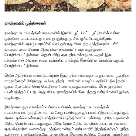
நாலந்தாவில் முத்திரைகள்
நாலந்தா மடாலயத்தின் கதவுகளில் இரவில் பூட்டப்பட்ட பூட்டுகளில் என்ன
முத்திரை மாட்டப்பட்டது என்பது குறித்து ஐ சிங் குறிப்பிட்டிருக்கிறார்.
நாலந்தாவில் அகழ்வாராய்ச்சி செய்தபோது கிடைத்த முத்திரையில் ‘ஸ்ரீ
நாலந்தா மஹாவிஹார ஆர்ய பிஷு சங்கஸ்ய’ என்ற எழுத்துகள்
பொறிக்கப்பட்டுள்ளன. அதன் கீழே ஒரு தர்ம சக்கரமும் அதன் இரு
பக்கங்களில் அதைத் தலை உயர்த்திப் பார்க்கும் இரண்டு மான்களின் உருவம்
பொறிக்கப்பட்டுள்ளன.
இதில் ஆச்சரியம் என்னவென்றால் இந்த தர்ம சக்கரமும் மானும் உள்ள முத்திரை
சாரநாத்தைச் சேர்ந்தது. அங்கு புத்தர், மான்கள் வாழும் பகுதியில் நிகழ்த்திய
முதல் ஆன்மிகச் சொற்பொழிவை நினைவுகூரும் வகையில் இந்த முத்திரை
பயன்படுத்தப்பட்டது. அது எப்படி நாலந்தாவில் கிடைத்தது என்ற கேள்வி இங்கு
எழுகிறது.
இதற்கான ஒரு விளக்கம் என்னவென்றால், நாலந்தா மடாலயத்தில்
பலவகையான முத்திரைகள் பல்வேறு பணிகளுக்குப் பயன்படுத்தப்பட்டிருக்கும்.
அவை ஒவ்வொன்றையும் வித்தியாசப்படுத்திக்காட்ட பல்வேறு புனித உருவங்கள்
அதில் பொறிக்கப்பட்டிருக்கும். அதே நேரம் அதில் பொறிக்கப்பட்ட வாசகங்கள்
ஒரு விஹாரின் அனைத்து முத்திரைகளிலும் ஒரே மாதிரி இருந்திருக்கும். இந்த
யூகத்தை உறுதிப்படுத்தவோ மறுக்கவோ இன்னும் கூடுதல் அகழ்வாராய்ச்சிகள்