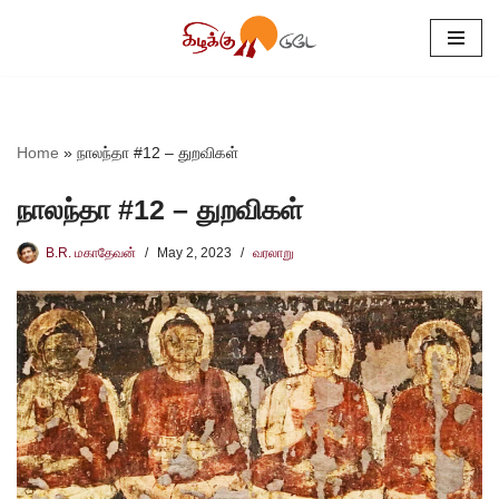
Skip
to
content
Home
»
நாலந்தா #12 – துறவிகள்
நாலந்தா #12 – துறவிகள்
B.R. மகாதேவன்
May 2, 2023
வரலாறு