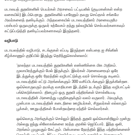
மடாலயத் துறவிகளின் பெயர்கள் அரசவைப் பட்டியலில் (குடிமகன்கள் என்ற
வகையில்) இடம்பெறாது. துறவிகளில் யாரேனும் தவறு செய்தால் சங்கமே
அவர்களைத் தண்டிக்கும். அந்தவகையில் மடாலயத்தினர் அனைவருமே
பரஸ்பரம் ஒருவருக்கு ஒருவர் உத்வேகம் தந்து நல்வழியில் செல்பவர்களாகவும்
கட்டுப்படுத்தி தண்டிப்பவர்களாகவும் இருந்தனர்.
வழிபாடு
மடாயலத்தில் வழிபாடு, சடங்குகள் எப்படி இருந்தன என்பதை ஐ சிங்கின்
கீழ்க்காணும் குறிப்பில் இருந்து தெரிந்துகொள்ளலாம்:
‘நாலந்தா மடாலயத்தில் துறவிகளின் எண்ணிக்கை மிக அதிகம்.
மூவாயிரத்துக்கும் மேல் இருக்கும். இவர்கள் அனைவரையும் ஒரே
இடத்துக்கு ஒரே நேரத்தில் வழிபாட்டுக்கு வரச் சொல்வது கடினம்.
மடாலயத்தில் எட்டு அரங்கங்களும் 300 வசிப்பிடங்களும் இருக்கின்றன.
ஒவ்வொருவரும் தமக்கு வசதியான இடத்தில் நடக்கும் இந்த வழிபாட்டில்
பங்கெடுக்கலாம். தினமும் ஒரு துறவி மந்திரங்கள் சொல்லியபடி
மடாலயத்தின் அனைத்து பகுதிகளுக்கும் வலம் வருவார். அவருக்கு
முன்பாக மடாலயத்தின் கடைநிலை ஊழியர்கள், சிறுவர்கள் எல்லாரும்
பூக்கள், ஊதுபத்திகள் போன்றவற்றை ஏந்திச் செல்வார்கள்.
ஒவ்வொரு அரங்குக்கும் செல்லும் இந்தத் துறவி ஒவ்வொன்றிலும் மூன்று
அல்லது ஐந்து ஸ்லோகங்களை உரத்த குரலில் ஜெபிப்பார். இந்த ஒலி,
அரங்கம் முழுவதும் கேட்கும். பின்மாலை நேரத்தில் இந்த மந்திரங்களைச்
சொல்லி முடிப்பார். இப்படி ஜெபித்தபடி வரும் துறவிக்கு அனைவரும்