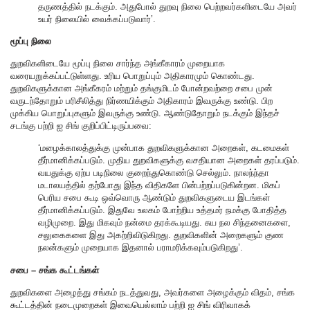
தருணத்தில் நடக்கும். அதுபோல் துறவு நிலை பெற்றவர்களிடையே அவர்
உயர் நிலையில் வைக்கப்படுவார்’.
மூப்பு நிலை
துறவிகளிடையே மூப்பு நிலை சார்ந்த அங்கீகாரம் முறையாக
வரையறுக்கப்பட்டுள்ளது. உரிய பொறுப்பும் அதிகாரமும் கொண்டது.
துறவிகளுக்கான அங்கீகரம் மற்றும் தங்குமிடம் போன்றவற்றை சபை முன்
வருடந்தோறும் பரிசீலித்து நிர்ணயிக்கும் அதிகாரம் இவருக்கு உண்டு. பிற
முக்கிய பொறுப்புகளும் இவருக்கு உண்டு. ஆண்டுதோறும் நடக்கும் இந்தச்
சடங்கு பற்றி ஐ சிங் குறிப்பிட்டிருப்பவை:
‘மழைக்காலத்துக்கு முன்பாக துறவிகளுக்கான அறைகள், கடமைகள்
தீர்மானிக்கப்படும். முதிய துறவிகளுக்கு வசதியான அறைகள் தரப்படும்.
வயதுக்கு ஏற்ப படிநிலை குறைந்துகொண்டு செல்லும். நாலந்ந்தா
மடாலயத்தில் தற்போது இந்த விதிகளே பின்பற்றப்படுகின்றன. மிகப்
பெரிய சபை கூடி ஒவ்வொரு ஆண்டும் துறவிகளுடைய இடங்கள்
தீர்மானிக்கப்படும். இதுவே உலகம் போற்றிய உத்தமர் நமக்கு போதித்த
வழிமுறை. இது மிகவும் நன்மை தரக்கூடியது. சுய நல சிந்தனைகளை,
சலுகைகளை இது அகற்றிவிடுகிறது. துறவிகளின் அறைகளும் குண
நலன்களும் முறையாக இதனால் பராமரிக்கவும்படுகிறது’.
சபை – சங்க கூட்டங்கள்
துறவிகளை அழைத்து சங்கம் நடத்துவது, அவர்களை அழைக்கும் விதம், சங்க
கூட்டத்தின் நடைமுறைகள் இவையெல்லாம் பற்றி ஐ சிங் விரிவாகக்