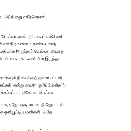
வை. அப்போது எதிர்கொண்ட
.
‘டெஸ்லா எலக்ட்ரிக் லைட் கம்பெனி’
்கள் என்கிற உண்மை கண்கூடாகத்
அமைதியாக இருந்தார் டெஸ்லா. அவரது
வேயில்லை. கம்பெனியில் இருந்து
்ளும் நிலைக்குத் தள்ளப்பட்டார்.
ள்’ என்று அவரே குறிப்பிடுகிறார்.
ாக்கப்பட்டார் நிகோலா டெஸ்லா.’
தவியால், ஏதோ ஒரு பாடாவதி ஹோட்டல்
்கே ஒளியூட்டிய மனிதன், அதே