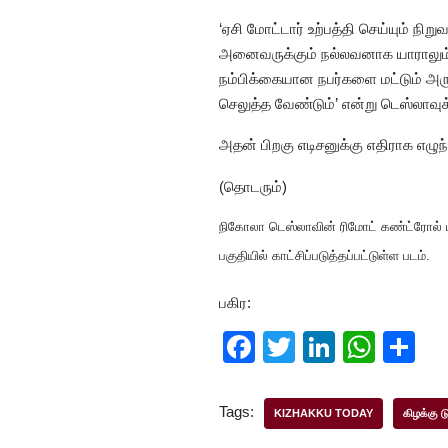
‘ஏசி மோட்டார் உற்பத்தி செய்யும் ந
அனைவருக்கும் நல்லவனாக யாராலும் 
நம்பிக்கையான நபர்களை மட்டும் அரு
செலுத்த வேண்டும்’ என்று டெஸ்லாவ
அதன் பிறகு எடிசனுக்கு எதிராக எழு
(தொடரும்)
நிகோலா டெஸ்லாவின் ரிமோட் கண்ட்ரோல் படக
பகுதியில் காட்சிப்படுத்தப்பட்டுள்ள படம்.
பகிர:
F
T
Li
W
S
a
wi
n
h
h
c
tt
k
at
ar
Tags:
KIZHAKKU TODAY
கிழக்கு ட
e
er
e
s
e