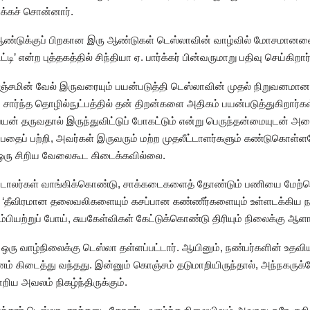
க்கச் சொன்னார்.
 ஆண்டுக்குப் பிறகான இரு ஆண்டுகள் டெஸ்லாவின் வாழ்வில் மோசமான
டி’ என்ற புத்தகத்தில் சிந்தியா ஏ. பார்க்கர் பின்வருமாறு பதிவு செய்கிறார்
ெஞ்சமின் வேல் இருவரையும் பயன்படுத்தி டெஸ்லாவின் முதல் நிறுவனமான 
சி சார்ந்த தொழில்நுட்பத்தில் தன் திறன்களை அதிகம் பயன்படுத்துகிறார
் பயன் தருவதால் இருந்துவிட்டுப் போகட்டும் என்று பெருந்தன்மையுடன் 
ப்பதைப் பற்றி, அவர்கள் இருவரும் மற்ற முதலீட்டாளர்களும் கண்டுகொள்ள
ு ஒரு சிறிய வேலைகூட கிடைக்கவில்லை.
ு டாலர்கள் வாங்கிக்கொண்டு, சாக்கடைகளைத் தோண்டும் பணியை மேற்கொள
‘தீவிரமான தலைவலிகளையும் கசப்பான கண்ணீர்களையும் உள்ளடக்கிய நாட்க
 நம்பியற்றுப் போய், சுயகேள்விகள் கேட்டுக்கொண்டு திரியும் நிலைக்கு ஆள
ழான ஒரு வாழ்நிலைக்கு டெஸ்லா தள்ளப்பட்டார். ஆயினும், நண்பர்களின் உ
ம் கிடைத்து வந்தது. இன்னும் கொஞ்சம் தடுமாறியிருந்தால், அந்நகருக
றிய அவலம் நிகழ்ந்திருக்கும்.