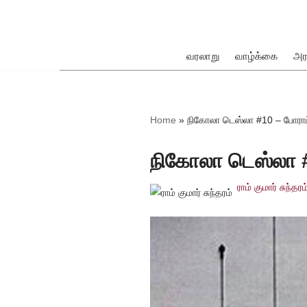
Skip
to
வரலாறு
வாழ்க்கை
அர
content
ok
Home
»
நிகோலா டெஸ்லா #10 – போராட
நிகோலா டெஸ்லா #
ராம் குமார் சுந்தரம
pp