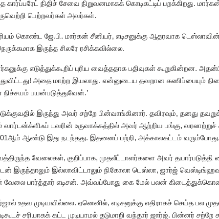
த கார்ப்பரேட் நிதிச் சேவை நிறுவனமாகக் கொடிகட்டிப் பறக்கிறது. மார்கன
ெருவெற்றி பெற்றவர்கள் அவர்கள்.
்பரியம் கொண்ட ஜே.பி. மார்கன் சீனியர், எடிசனுக்கு ஆதரவாக டெஸ்லாவி
ுக்கமாக இருந்த சிலரே ரசிக்கவில்லை.
ுக்கு எடுத்துக்கூறிப் புரிய வைத்ததாக பதிவுகள் கூறுகின்றன. அதன்பின்
ந்துவிட்டது! அதை மாற்ற இயலாது. என்னுடைய தவறான கணிப்பையும் நிலைப
நிச்சயம் பயன்படுத்துவேன்.’
்குவதில் இருந்து அவர் சற்றே பின்வாங்கினார். தவிரவும், தனது தவறுக
் வார்டன்க்ளிஃப் டவரின் உருவாக்கத்தில் அவர் ஆற்றிய பங்கு, வரலாற்றுச்
901ஆம் ஆண்டு இது நடந்தது. இதனைப் பற்றி, அக்காலகட்டம் வரும்போது
ிருந்த வேலைகள், குறிப்பாக, முதலீட்டாளர்களை அவர் தயார்படுத்தி வைத
ன் இருந்தாலும் இல்லாவிட்டாலும் நிகோலா டெஸ்லா, ஜார்ஜ் வெஸ்டிங்ஹவு
் வேலை பார்த்தார் எடிசன். அவ்வப்போது கை மேல் பலன் கிடைத்துக்கொ
்ஜால் உதவ முடியவில்லை. ஏனெனில், எடிசனுக்கு எதிராகச் செய்த பல முதல
்டிகூடச் சரியாகக் கட்ட முடியாமல் தடுமாறி வந்தார் ஜார்ஜ். பின்னர் சற்ற