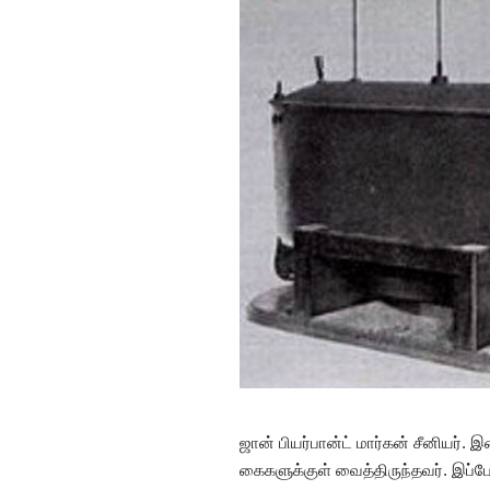
ஜான் பியர்பான்ட் மார்கன் சீனியர
கைகளுக்குள் வைத்திருந்தவர். இப்ப