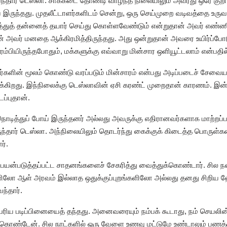
்தார் டெஸ்லா. சாக்கடை தோண்டி வாழ்ந்த நிலையிலும் அவரது ஒரே குறி
இருந்தது. முதலீட்டாளர்களிடம் சென்று, ஒரு செய்முறை வடிவத்தை உருவா
த்துத் தன்னைத் தயார் செய்து கொள்ளவேண்டும் என்றுதான் அவர் எண்ண
் அவர் மனதை ஆக்கிரமித்திருந்தது. அது ஒன்றுதான் அவரை உயிர்ப்போடு
ரம்பியிருந்தபோதும், மக்களுக்கு எவ்வாறு மின்சார ஒளியூட்டலாம் என்பதி
களின் மூலம் கொண்டு வரப்படும் மின்சாரம் என்பது அடிப்படைச் சேவைய
ைக்கிறது. இந்நிலைக்கு டெஸ்லாவின் ஏசி கரண்ட் முறைதான் காரணம். இன்ற
ைப்புதான்.
ொடித்துப் போய் இருந்தனர் அல்லது அவருக்கு எதிரானவர்களாக மாற்றப்பட
ுந்தார் டெஸ்லா. அந்நிலையிலும் தொடர்ந்து கைக்குக் கிடைத்த பொருள
ர்.
 பயன்படுத்தப்பட்ட சாதனங்களைச் சேகரித்து வைத்துக்கொண்டார். சில
்களிலோ ஆள் அரவம் இல்லாத ஒதுக்குப்புறங்களிலோ அல்லது தனது சிறி
்தார்.
பெரிய படிப்பினையைத் தந்தது. அனைவரையும் நம்பக் கூடாது, நம் செயலின் 
ொண்டேன். சில நாட்களில் ஒரு வேளை உணவு மட்டுமே உண்டாலும் பணத்தைச்