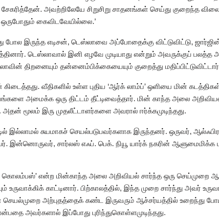
 சேகரித்தேன். அவற்றிலேயே சிறுசிறு சாதனங்கள் செய்து குறைந்த விலைக
 ஒருபோதும் கைவிடவேயில்லை.’
போல இருந்த எடிசன், டெஸ்லாவை அப்போதைக்கு விட்டுவிட்டு, ஜார்ஜின
தினார். டெஸ்லாவால் இனி எழவே முடியாது என்றும் அவருக்குப் பலத்த அடி
வின் திறனையும் தன்னைம்பிக்கையையும் குறைத்து மதிப்பிட்டுவிட்டார்
் கிடைத்தது. வீதிகளில் உள்ள புதிய ‘ஆர்க் லாம்ப்’ ஒளியை மின் கடத்த
ங்களை அமைக்க ஒரு திட்டம் தீட்டிவைத்தார். மின் காந்த அலை அறிவியல
. அதன் மூலம் இரு முதலீட்டாளர்களை அவரால் ஈர்க்கமுடிந்தது.
டில் இல்லாமல் சுயமாகச் செயல்படுபவர்களாக இருந்தனர். ஒருவர், ஆல்ஃபிரட
. இன்னொருவர், சார்லஸ் எஃப். பெக். நியூ யார்க் நகரின் ஆளுமைமிக்க
் கொலம்பஸ்’ என்ற மின்காந்த அலை அறிவியல் சார்ந்த ஒரு செய்முறை ஆரா
் உருவாக்கிக் காட்டினார். பிற்காலத்தில், இந்த முறை சார்ந்து அவர் உ
் செயல்முறை அற்புதத்தைக் கண்ட இருவரும் ஆச்சர்யத்தில் உறைந்து போய்
என்பதை அவர்களால் இப்போது புரிந்துகொள்ளமுடிந்தது.