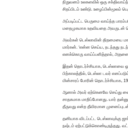
நிறுவனம் உலகளவில் ஒரு சக்திவாய்ந்
சிறப்பிடம் உண்டு. உழைப்பின்மூலம் ப
அப்படிப்பட்ட பெருமை வாய்ந்த பாரம
மறைமுகமாக உதவியதை அவருடன் நெர
அவர்கள் டெஸ்லாவின் திறமையை மார்கன
மார்கன். ‘என்ன செய்ய, நடந்தது நட
எனக்கொரு வாய்ப்பளித்தால், அதனை 
இதன் தொடர்ச்சியாக, டெஸ்லாவை ஒடுக
பிற்காலத்தில், டெஸ்லா டவர் எனப்படும
மின்சாரப் போரின் தொடர்ச்சியாக, 1
ஆனால் அவர் ஏற்கெனவே செய்து வைத்த
சாதகமாக மாறிப்போனது. யார் தன்னுட
தீருவது என்ற தீவிரமான முனைப்புடன
தனியாக விடப்பட்ட டெஸ்லாவுக்கு ஜார
நஷ்டம் ஏற்பட்டுக்கொண்டிருந்தது. வட