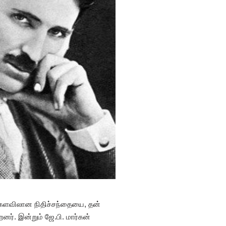
உலகளவிலான நிதிச்சந்தையை, தன்
ர். இன்றும் ஜே.பி. மார்கன்