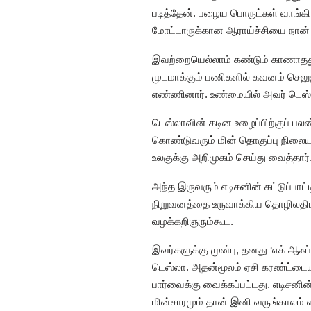
படித்தேன். பழைய பொருட்கள் வாங்கி
மோட்டாருக்கான ஆராய்ச்சியை நான்
இவற்றையெல்லாம் கண்டும் காணாதது 
முடமாக்கும் பணிகளில் கவனம் செலுத்
எண்ணினார். உண்மையில் அவர் டெஸ்லா
டெஸ்லாவின் கடின உழைப்பிற்குப் பலன
கொண்டுவரும் மின் தொகுப்பு நிலைய
உலகுக்கு அறிமுகம் செய்து வைத்தார்
அந்த இருவரும் எடிசனின் கட்டுப்பாட்
நிறுவனத்தை உருவாக்கிய தொழிலதிபர்
வழக்கறிஞரும்கூட.
இவர்களுக்கு முன்பு, தனது ‘எக் ஆஃப
டெஸ்லா. அதன்மூலம் ஏசி கரண்ட்டையும
பார்வைக்கு வைக்கப்பட்டது. எடிசனின
மின்சாரமும் தான் இனி வருங்காலம் 