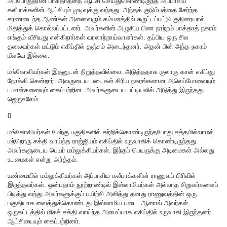
அப்போதுதான் பாக்தாத்தை ஆட்சி செய்துகொண்டிருந்த அப்பாசிய
கலீபாக்களின் ஆட்சியும் முடிவுக்கு வந்தது. அந்தக் குடும்பத்தை சேர்ந்த
சரணடைந்த ஆண்கள் அனைவரும் கம்பளத்தில் சுருட்டப்பட்டு குதிரையால்
மிதித்துக் கொல்லப்பட்டனர். அவர்களின் அழுகிய பிண நாற்றம் பாக்தாத் நகரம்
எங்கும் வீசியது என்கிறார்கள் வரலாற்றாய்வாளர்கள். தப்பிய ஒரு சில
தலைவர்கள் மட்டும் எகிப்தில் தஞ்சம் அடைந்தனர். அதன் பின் அந்த நகரம்
மீளவே இல்லை.
மங்கோலியர்கள் இதனுடன் நிறுத்தவில்லை. அடுத்ததாக குலாகு கான் எகிப்து
நோக்கி சென்றார். அவருடைய படைகள் சிரிய நகரங்களான அலெப்போவையும்
டமாஸ்கஸையும் கைப்பற்றின. அவர்களுடைய பட்டியலில் அடுத்து இருந்தது
ஜெருசலேம்.
0
மங்கோலியர்கள் மேற்கு பகுதிகளில் சுற்றிக்கொண்டிருந்தபோது சத்தமில்லாமல்
மற்றொரு சக்தி வாய்ந்த ராஜ்ஜியம் எகிப்தில் உருவாகிக் கொண்டிருந்தது.
அவர்களுடைய பெயர் மம்லுக்கியர்கள். இந்தப் பெயருக்கு அடிமைகள் அல்லது
உடமைகள் என்று அர்த்தம்.
உண்மையில் மம்லுக்கியர்கள் அப்பாசிய கலீபாக்களின் ராணுவப் பிரிவில்
இருந்தவர்கள். ஒன்பதாம் நூற்றாண்டில் இஸ்லாமியர்கள் அல்லாத சிறுவர்களைப்
பிடித்து வந்து அவர்களுக்குப் பயிற்சி அளித்து தனது ராணுவத்தின் ஒரு
பகுதியாக வைத்துக்கொண்டது இஸ்லாமிய படை. ஆனால் அவர்கள்
ஒருகட்டத்தில் மிகச் சக்தி வாய்ந்த அமைப்பாக எகிப்தில் உருவாகி இருந்தனர்.
ஆட்சியையும் கைப்பற்றினர்.