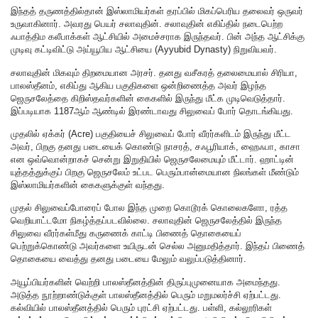
இந்தத் தருணத்தில்தான் இஸ்லாமியர்கள் தரப்பில் மிகப்பெரிய தலைவர் ஒருவர்
உருவாகினார். அவரது பெயர் சலாவுதின். சலாவுதின் எகிப்தில் நடைபெற்ற
ஃபாத்திம கலீபாக்கள் ஆட்சியில் அமைச்சராக இருந்தவர். பின் அந்த ஆட்சிக்கு
முடிவு கட்டிவிட்டு அய்யூபிய ஆட்சியை (Ayyubid Dynasty) நிறுவியவர்.
சலாவுதின் மிகவும் திறமையான அரசர். தனது வசீகரத் தலைமையால் சிரியா,
பாலஸ்தீனம், எகிப்து ஆகிய பகுதிகளை ஒன்றிணைத்த அவர் இழந்த
ஜெருசலேத்தை கிறிஸ்தவர்களின் கைகளில் இருந்து மீட்க முடிவெடுத்தார்.
இப்படியாக 1187ஆம் ஆண்டில் இரண்டாவது சிலுவைப் போர் தொடங்கியது.
முதலில் ஏக்கர் (Acre) பகுதியைச் சிலுவைப் போர் வீரர்களிடம் இருந்து மீட்ட
அவர், பிறகு தனது படையைக் கொண்டு நாசரத், சஃபூரியாக், ஹைஃபா, காசா
என ஒவ்வொன்றாகச் சென்று இறுதியில் ஜெருசலேமையும் மீட்டார். ஹாட்டின்
யுத்தத்துக்குப் பிறகு ஜெருசலேம் உட்பட பெரும்பான்மையான நிலங்கள் மீண்டும்
இஸ்லாமியர்களின் கைகளுக்குள் வந்தது.
முதல் சிலுவைப்போரைப் போல இந்த முறை கொடூரக் கொலைகளோ, ரத்த
வெறியாட்டமோ நிகழ்த்தப்படவில்லை. சலாவுதின் ஜெருசலேத்தில் இருந்த
சிலுவை வீரர்கள்மீது கருணைக் காட்டி பிணைத் தொகையைப்
பெற்றுக்கொண்டு அவர்களை உயிருடன் செல்ல அனுமதித்தார். இந்தப் பிணைத்
தொகையை வைத்து தனது படையை மேலும் வலுப்படுத்தினார்.
அயூப்பியர்களின் வெற்றி பாலஸ்தீனத்தின் திருப்புமுனையாக அமைந்தது.
அடுத்த நூற்றாண்டுக்குள் பாலஸ்தீனத்தில் பெரும் மறுமலர்ச்சி ஏற்பட்டது.
கல்வியில் பாலஸ்தீனத்தில் பெரும் புரட்சி ஏற்பட்டது. பள்ளி, கல்லூரிகள்