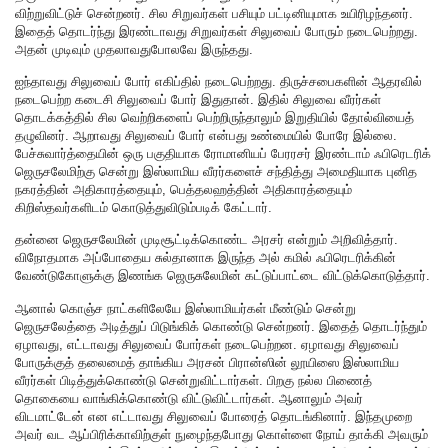
விற்றுவிட்டுச் சென்றனர். சில சிறுவர்கள் பசியும் பட்டினியுமாக உயிரிழந்தனர்.
இதைத் தொடர்ந்து இரண்டாவது சிறுவர்கள் சிலுவைப் போரும் நடைபெற்றது.
அதன் முடிவும் முதலாவதுபோலவே இருந்தது.
ஐந்தாவது சிலுவைப் போர் எகிப்தில் நடைபெற்றது. திருச்சபைகளின் ஆதரவில்
நடைபெற்ற கடைசி சிலுவைப் போர் இதுதான். இதில் சிலுவை வீரர்கள்
தொடக்கத்தில் சில வெற்றிகளைப் பெற்றிருந்தாலும் இறுதியில் தோல்வியைத்
தழுவினர். ஆறாவது சிலுவைப் போர் என்பது உண்மையில் போரே இல்லை.
பேச்சுவார்த்தையின் ஒரு பகுதியாக ரோமானியப் பேரரசர் இரண்டாம் ஃபிரெடரிக்
ஜெருசலேமிற்கு சென்று இஸ்லாமிய வீரர்களைச் சந்தித்து அமைதியாக புனித
நகரத்தின் அதிகாரத்தையும், பெத்தலஹத்தின் அதிகாரத்தையும்
கிறிஸ்தவர்களிடம் கொடுத்துவிடும்படிக் கேட்டார்.
தன்னை ஜெருசலேமின் முடிசூட்டிக்கொண்ட அரசர் என்றும் அறிவித்தார்.
விநோதமாக அப்போதைய சுல்தானாக இருந்த அல் கமில் ஃபிரெடரிக்கின்
வேண்டுகோளுக்கு இணங்க ஜெருசுலேமின் கட்டுப்பாட்டை விட்டுக்கொடுத்தார்.
ஆனால் கொஞ்ச நாட்களிலேயே இஸ்லாமியர்கள் மீண்டும் சென்று
ஜெருசலேத்தை அடித்துப் பிடுங்கிக் கொண்டு சென்றனர். இதைத் தொடர்ந்தும்
ஏழாவது, எட்டாவது சிலுவைப் போர்கள் நடைபெற்றன. ஏழாவது சிலுவைப்
போருக்குத் தலைமைத் தாங்கிய அரசன் பிரான்ஸின் லூயிஸை இஸ்லாமிய
வீரர்கள் பிடித்துக்கொண்டு சென்றுவிட்டார்கள். பிறகு நல்ல பிணைத்
தொகையை வாங்கிக்கொண்டு விட்டுவிட்டார்கள். ஆனாலும் அவர்
விடமாட்டேன் என எட்டாவது சிலுவைப் போரைத் தொடங்கினார். இந்தமுறை
அவர் வட ஆப்பிரிக்காவிற்குள் நுழைந்தபோது கொள்ளை நோய் தாக்கி அவரும்