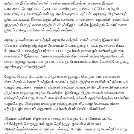
குறிப்பாக இஸ்லாமியர்களின் செல்வ வளத்திற்குக் காரணமாக இருந்த
வாசனைப் பொருட்கள், ஆடைகள் வணிகத்தை தங்கள் கட்டுப்பாட்டிற்குள்
கொண்டு வர வேண்டும் என்பது அவர்களுடைய திட்டம். அதோடு கிழக்கையும்
ஐரோப்பாவையும் இணைக்கும் புதிய வணிகப் பாதைகளை உருவாக்கி தங்களிடம்
இருக்கும் பொருட்களை மத்தியக் கிழக்கிலும், அங்கே இருக்கும் பொருட்களை
ஐரோப்பாவிலும் விற்கலாம் என்பதும் எண்ணம்.
அதோடு அன்றைய காலத்தில் அசுர வேகத்தில் பரவிச் சென்ற இஸ்லாமின்
வீச்சைத் தடுத்து நிறுத்தும் தேவையும் அவர்களுக்கு ஏற்பட்டது. பைசாந்தியப்
பேரரசையே பகைத்துப் பார்க்க பயப்படாதவர்கள் நாளை நம் மண்ணிலும் கை
வைத்தால்? இத்தனை பிரச்னைகளுக்கும் தீர்வு காண்பதற்கு ஜெருசலேமைக்
கைப்பற்றுவது உதவும் என்று நம்பப்பட்டது. போப்பாண்டவரின் வேண்டுகோளுக்கு
அரசர்களும் சம்மதித்தனர்.
மேலும், இந்தத் திட்டத்தால் திருச்சபைகளுக்கும் பொருளாதார நன்மைகள்
கிடைக்கும் அல்லவா? மத்தியக் காலகட்டத்தில் திருச்சபைகளின் கட்டுப்பாட்டில்
வாழும் குடிமக்கள் தாங்கள் உற்பத்தி செய்யும் பொருட்களில் 10 சதவிகிதத்தைத்
திருச்சபைகளுக்கு வழங்க வேண்டும். இப்போது திருச்சபைகள் எல்லைகளை
விஸ்தரிக்கும்போது, மேலும் சில நிலங்களைத் தங்கள் ஆதிக்கத்துக்கு கொண்டு
வரும்போது, அங்குள்ள மக்களும் தங்களுக்குக் கீழ் வாழ வேண்டிய நிலை
ஏற்படும் இல்லையா? அதனால் அவர்கள் போர் செய்ய விரும்பினர்.
ஆனால் மத்தியக் கிழக்கைக் கைப்பற்ற வெறும் போர் வீரர்கள் மட்டும்
பங்கேற்றால் போதாது என்பதும் தெரிந்தது. தங்கள் வலிமையை
அதிகரித்துக்கொள்ள சாதாரண மக்களும் போரில் பங்கு பெற வேண்டும் என்று