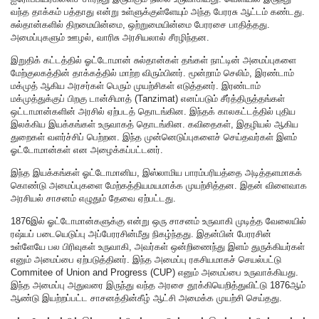
வந்த தாக்கம் பத்தாது என்று உள்ளுக்குள்ளேயும் அந்த பேரரசு ஆட்டம் கண்டது.
சுல்தான்களில் திறமையின்மை, ஒற்றுமையின்மை பேரரசை பாதித்தது.
அமைப்புகளும் ஊழல், வாரிசு அரசியலால் சீரழிந்தன.
இறுதிக் கட்டத்தில் ஓட்டோமான் சுல்தான்கள் தங்கள் நாட்டின் அமைப்புகளை
மேற்குலகத்தின் தாக்கத்தில் மாற்ற விரும்பினர். மூன்றாம் செலிம், இரண்டாம்
மக்முத் ஆகிய அரசர்கள் பெரும் முயற்சிகள் எடுத்தனர். இரண்டாம்
மக்முத்துக்குப் பிறகு டான்சிமாத் (Tanzimat) எனப்படும் சீர்த்திருத்தங்கள்
ஒட்டாமான்களின் அரசில் ஏற்படத் தொடங்கின. இந்தக் காலகட்டத்தில் புதிய
இலக்கிய இயக்கங்கள் உருவாகத் தொடங்கின. கவிதைகள், இதழியல் ஆகிய
துறைகள் வளர்ச்சிப் பெற்றன. இந்த முன்னெடுப்புகளைச் செய்தவர்கள் இளம்
ஓட்டோமான்கள் என அழைக்கப்பட்டனர்.
இந்த இயக்கங்கள் ஓட்டோமானிய, இஸ்லாமிய பாரம்பரியத்தை அடித்தளமாகக்
கொண்டு அமைப்புகளை மேற்கத்தியமயமாக்க முயற்சித்தன. இதன் விளைவாக
அரசியல் சாசனம் எழுதும் தேவை ஏற்பட்டது.
1876இல் ஓட்டோமான்களுக்கு என்று ஒரு சாசனம் உருவாகி முடித்த வேலையில்
ரஷ்யப் படையெடுப்பு அப்பேரரசின்மீது நிகழ்ந்தது. இதன்பின் பேரரசின்
உள்ளேயே பல பிரிவுகள் உருவாகி, அவர்கள் ஒன்றிணைந்து இளம் துருக்கியர்கள்
எனும் அமைப்பை ஏற்படுத்தினர். இந்த அமைப்பு ரகசியமாகச் செயல்பட்டு
Commitee of Union and Progress (CUP) எனும் அமைப்பை உருவாக்கியது.
இந்த அமைப்பு அதுவரை இருந்து வந்த அரசை தூக்கியெறித்துவிட்டு 1876ஆம்
ஆண்டு இயற்றப்பட்ட சாசனத்தின்கீழ் ஆட்சி அமைக்க முயற்சி செய்தது.