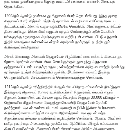
நகரங்கள் முக்கியத்துவம் இழந்து உள்நாட்டு நகரங்கள் வளர்ச்சி அடையத்
தொடங்கின.
1202ஆம் ஆண்டு நான்காவது சிலுவைப் போர் தொடங்கியது. இந்த முறை
சிலுவைப் போர் வீரர்கள் மத்தியத் தரைக்கடல் வழியாக எகிப்தை அடைய
திட்டமிட்டனர். ஆனால் வரும் வழியிலேயே வெனிஸில் அவர்களுடைய திட்டம்
திசைமாறியது. இஸ்லாமியர்களுடன் யுத்தம் செய்வதற்குப் பதில் வெனிஸ்
மக்களுக்கு உதவுவதாக அவர்களுடைய எதிரியுடன் சண்டையிட்டு வந்தனர்.
இதில் கொடுமை என்னன்வென்றால் அவர்கள் தாக்குதல் நடத்தியதும்
கிறிஸ்தவர்கள்மீதுதான்.
அதன் பிறகாவது அவர்கள் ஜெருசலேம் திரும்பினார்களா என்றால் கிடையாது.
நேராக அவர்கள் கான்ஸ்டன்டைனோபிளுக்குள் நுழைந்து அந்நகரை
முற்றுகையிட்டனர். யாருக்கு உதவ முன்வந்தார்களோ அதே பைசாந்தியர்கள்மீது
தாக்குதல் நடத்தி அந்நகரத்தின் முக்கிய இடங்களை எல்லாம் இடித்து
நொறுக்கிவிட்டு, செல்வங்களைக் கொள்ளையடித்துச் சென்றனர்.
1212ஆம் ஆண்டு சரித்திரத்தில் மேலும் சில விநோத சம்பவங்கள் நிகழ்ந்தன.
இந்தமுறை சிலுவைப் போரை நடத்தியவர்கள் சிறுவர்கள். ஸ்டீபன் எனும்
சிறுவன் பிரான்ஸின் மார்செலஸ் எனும் இடத்தில் இருந்து 30,000 பிரெஞ்ச் –
ஜெர்மானிய சிறுவர்களை அழைத்துக்கொண்டு ஜெருசலேம் நோக்கி
நகர்ந்தான். அவன் சண்டையிடாமல் அமைதி வழியில் இஸ்லாமியர்களைக்
கிறிஸ்தவர்களாக மாற்றப்போவதாக அறிவித்தான். அவனுடன் வந்த
சிறுவர்களை எல்லாம் வணிகர்கள் வழிநடத்திச் சென்றனர். ஆனால் அவர்கள்
புனித நகரத்தை அடைவதற்கு முன்பே வட ஆப்பிரிக்காவிற்குக் கப்பல்களை
திருப்பி வணிகர்கள், சிலுவைப் போர் சிறுவர்களை அங்கே அடிமைகளாக