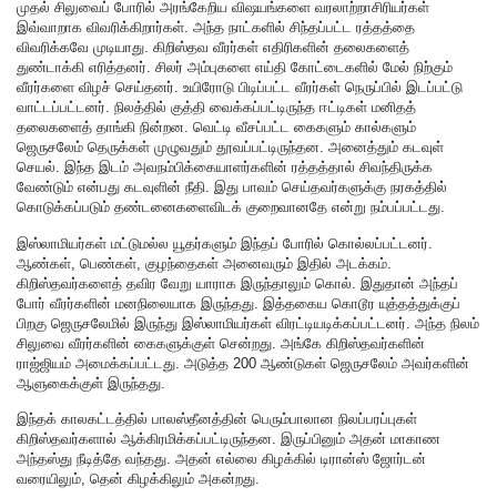
முதல் சிலுவைப் போரில் அரங்கேறிய விஷயங்களை வரலாற்றாசிரியர்கள்
இவ்வாறாக விவரிக்கிறார்கள். அந்த நாட்களில் சிந்தப்பட்ட ரத்தத்தை
விவரிக்கவே முடியாது. கிறிஸ்தவ வீரர்கள் எதிரிகளின் தலைகளைத்
துண்டாக்கி எரித்தனர். சிலர் அம்புகளை எய்தி கோட்டைகளில் மேல் நிற்கும்
வீரர்களை விழச் செய்தனர். உயிரோடு பிடிப்பட்ட வீரர்கள் நெருப்பில் இடப்பட்டு
வாட்டப்பட்டனர். நிலத்தில் குத்தி வைக்கப்பட்டிருந்த ஈட்டிகள் மனிதத்
தலைகளைத் தாங்கி நின்றன. வெட்டி வீசப்பட்ட கைகளும் கால்களும்
ஜெருசலேம் தெருக்கள் முழுவதும் தூவப்பட்டிருந்தன. அனைத்தும் கடவுள்
செயல். இந்த இடம் அவநம்பிக்கையாளர்களின் ரத்தத்தால் சிவந்திருக்க
வேண்டும் என்பது கடவுளின் நீதி. இது பாவம் செய்தவர்களுக்கு நரகத்தில்
கொடுக்கப்படும் தண்டனைகளைவிடக் குறைவானதே என்று நம்பப்பட்டது.
இஸ்லாமியர்கள் மட்டுமல்ல யூதர்களும் இந்தப் போரில் கொல்லப்பட்டனர்.
ஆண்கள், பெண்கள், குழந்தைகள் அனைவரும் இதில் அடக்கம்.
கிறிஸ்தவர்களைத் தவிர வேறு யாராக இருந்தாலும் கொல். இதுதான் அந்தப்
போர் வீரர்களின் மனநிலையாக இருந்தது. இத்தகைய கொடூர யுத்தத்துக்குப்
பிறகு ஜெருசலேமில் இருந்து இஸ்லாமியர்கள் விரட்டியடிக்கப்பட்டனர். அந்த நிலம்
சிலுவை வீரர்களின் கைகளுக்குள் சென்றது. அங்கே கிறிஸ்தவர்களின்
ராஜ்ஜியம் அமைக்கப்பட்டது. அடுத்த 200 ஆண்டுகள் ஜெருசலேம் அவர்களின்
ஆளுகைக்குள் இருந்தது.
இந்தக் காலகட்டத்தில் பாலஸ்தீனத்தின் பெரும்பாலான நிலப்பரப்புகள்
கிறிஸ்தவர்களால் ஆக்கிரமிக்கப்பட்டிருந்தன. இருப்பினும் அதன் மாகாண
அந்தஸ்து நீடித்தே வந்தது. அதன் எல்லை கிழக்கில் டிரான்ஸ் ஜோர்டன்
வரையிலும், தென் கிழக்கிலும் அகன்றது.