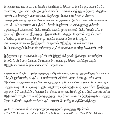
இஸ்தான்புல் பல கலாசாரங்கள் சங்கமிக்கும் இடமாக இருந்தது. பலதரப்பட்ட
கலாசார, மதப் பாரம்பரியத்தைக் கொண்ட மக்கள் வாழ்ந்து வந்தனர். அதுவே
அதன் வெற்றிக்கும் காரணமாக இருந்தது. இஸ்லாமியர்கள் அல்லாத
மக்களுக்கென்று தனிக் கொள்கைகள் வகுக்கப்பட்டு அவர்கள் சுயேச்சையாக
செயல்படும் விதமாக சட்டத்திட்டங்கள் இருந்தன. அவர்களுக்கு தங்கள்
பழக்கவழக்கங்களைப் பின்பற்றவும், கல்வி முறைகளைப் பின்பற்றவும் எந்தத்
தடையும் இல்லாமல் இருந்தது. இதனாலேயே அந்தப் பேரரசில் எதிர்ப்புகள்
ஏற்படுவது குறைவாக இருந்தது. மதத்தலைவர்களே வரி வசூல்
செய்பவர்களாகவும் இருந்தனர். அதனால் அந்தந்த மத மக்கள் எந்த
இடர்பாடுகளும் இல்லாமல் தங்களது ஆட்சியாளர்களை ஏற்றுக்கொண்டனர்.
இத்தகைய ஓடாமான்கள் ஆட்சியின் இறுதியில்தான் இன்றைய பாலஸ்தீன –
இஸ்ரேல் பிரச்னைக்கான தொடக்கம் ஏற்பட்டது. இதை அடுத்து வரும்
அத்தியாயங்களில் நாம் விரிவாகப் பார்ப்போம்.
எத்தகைய பெரிய ராஜ்ஜியத்துக்கும் வீழ்ச்சி என்ற ஒன்று இருக்கிறது அல்லவா?
17ஆம் நூற்றாண்டில் ஓட்டோமான்களின் வீழ்ச்சி தொடங்கியது. சர்வதேச
அளவில் மாற்றங்கள் வந்துகொண்டிருந்தன. ஐரோப்பாவில் ஏற்பட்ட பொருளாதார
மாற்றங்களும் போட்டிகளும் புதிய அதிகார வர்க்கத்தினரை உருவாக்கி இருந்தது.
மறுமலர்ச்சி யுகத்தில் ஏற்பட்டிருந்த நிலையான வளர்ச்சி ஐரோப்பியர்களைப் புதிய
ஆதிக்கச் சக்தியாக வளர்த்தெடுத்தது. அவர்கள் உலக சரித்திரத்தையே மாற்றத்
தொடங்கினர். இதன் தாக்கம் ஓட்டாமான் பேரரசிலும் எதிரொலித்தது.
ஓட்டோமான்களின் பொருளாதாரச் சுதந்திரம் குறைந்து அவர்கள்
ஐரோப்பியர்களைச் சார்ந்து இருக்கும் நிலை உருவாகியது. வெளியில் இருந்து