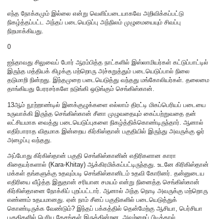
எந்த நோக்கமும் இல்லை என்று வெளிப்படையாகவே அறிவிக்கப்பட்டு
நிகழ்த்தப்பட்ட அந்தப் படையெடுப்பு அந்நிலம் முழுமையையும் சிவப்பு
நிறமாக்கியது.
0
ஐந்தாவது சிலுவைப் போர் ஆரம்பித்த நாட்களில் இஸ்லாமியர்கள் கட்டுப்பாட்டில்
இருந்த மத்தியக் கிழக்கு மற்றொரு அச்சுறுத்தும் படையெடுப்பால் நிலை
தடுமாறி நின்றது. இந்தமுறை படையெடுத்து வந்தது மங்கோலியர்கள். தலைமை
தாங்கியது பேரரசர்களே நடுங்கி ஒடுங்கும் செங்கிஸ்கான்.
13ஆம் நூற்றாண்டில் இனக்குழுக்களை எல்லாம் திரட்டி மிகப்பெரியப் படையை
உருவாக்கி இருந்த செங்கிஸ்கான் சீனா முழுவதையும் கைப்பற்றுவதை தன்
லட்சியமாக வைத்து படையெடுப்புகளை நிகழ்த்திக்கொண்டிருந்தார். ஆனால்
எதிர்பாராத விதமாக இன்றைய கிர்கிஸ்தான் பகுதியில் இருந்து அவருக்கு ஓர்
அழைப்பு வந்தது.
அப்போது கிர்கிஸ்தான் பகுதி செங்கிஸ்கானின் எதிரிகளான காரா
கிதையர்களால் (Kara-Khitay) ஆக்கிரமிக்கப்பட்டிருந்தது. உடனே கிரிகிஸ்தான்
மக்கள் தங்களுக்கு உதவும்படி செங்கிஸ்கானிடம் உதவி கோரினர். தன்னுடைய
எதிரியை வீழ்த்த இதுதான் சரியான சமயம் என்று நினைத்த செங்கிஸ்கான்
கிர்கிஸ்தானை நோக்கிப் புறப்பட்டார். ஆனால் அந்த நொடி அவருக்கு மற்றொரு
எண்ணம் உதயமானது. ஏன் நாம் சீனப் பகுதிகளில் படையெடுத்துக்
கொண்டிருக்க வேண்டும்? இந்தப் பக்கத்தில் தென்மேற்கு ஆசியா, பெர்சியா
பகுதிகளில் பெரிய தேசங்கள் இருக்கின்றன. அவற்றைப் பிடித்தால்