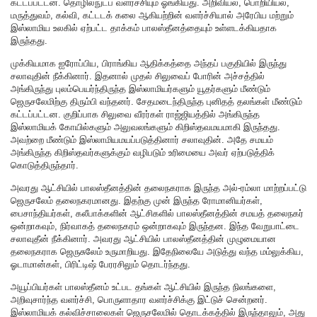
கட்டப்பட்டன. தொழில்நுட்ப வளர்ச்சியும் ஓங்கியது. அறிவியல், பொறியியல்,
மருத்துவம், கல்வி, கட்டடக் கலை ஆகியற்றின் வளர்ச்சியால் அரேபிய மற்றும்
இஸ்லாமிய உலகில் ஏற்பட்ட தாக்கம் பாலஸ்தீனத்தையும் உள்ளடக்கியதாக
இருந்தது.
முக்கியமாக ஐரோப்பிய, பிராங்கிய ஆதிக்கத்தை அந்தப் பகுதியில் இருந்து
சலாவுதின் நீக்கினார். இதனால் முதல் சிலுவைப் போரின் அச்சத்தில்
அங்கிருந்து புலம்பெயர்ந்திருந்த இஸ்லாமியர்களும் யூதர்களும் மீண்டும்
ஜெருசலேமிற்கு திரும்பி வந்தனர். சேதமடைந்திருந்த புனிதத் தலங்கள் மீண்டும்
கட்டப்பட்டன. குறிப்பாக சிலுவை வீரர்கள் ராஜ்ஜியத்தில் அங்கிருந்த
இஸ்லாமியக் கோயில்களும் அலுவலங்களும் கிறிஸ்தவமயமாகி இருந்தது.
அவற்றை மீண்டும் இஸ்லாமியமயப்படுத்தினார் சலாவுதின். அதே சமயம்
அங்கிருந்த கிறிஸ்தவர்களுக்கும் வழிபடும் உரிமையை அவர் ஏற்படுத்திக்
கொடுத்திருந்தார்.
அவரது ஆட்சியில் பாலஸ்தீனத்தின் தலைநகராக இருந்த அல்-ரம்லா மாற்றப்பட்டு
ஜெருசலேம் தலைநகரமானது. இதற்கு முன் இருந்த ரோமானியர்கள்,
பைசாந்தியர்கள், கலீபாக்களின் ஆட்சிகளில் பாலஸ்தீனத்தின் சமயத் தலைநகர்
ஒன்றாகவும், நிர்வாகத் தலைநகரம் ஒன்றாகவும் இருந்தன. இந்த வேறுபாட்டை
சலாவுதீன் நீக்கினார். அவரது ஆட்சியில் பாலஸ்தீனத்தின் முழுமையான
தலைநகராக ஜெருசுலேம் உருமாறியது. இதேநிலையே அடுத்து வந்த மம்லுக்கிய,
ஓடாமான்கள், பிரிட்டிஷ் பேரரசிலும் தொடர்ந்தது.
அயூப்பியர்கள் பாலஸ்தீனம் உட்பட தங்கள் ஆட்சியில் இருந்த நிலங்களை,
அறிவுசார்ந்த வளர்ச்சி, பொருளாதார வளர்ச்சிக்கு இட்டுச் சென்றனர்.
இஸ்லாமியக் கல்விச்சாலைகள் ஜெருசலேமில் தொடக்கத்தில் இருந்தாலும், அது