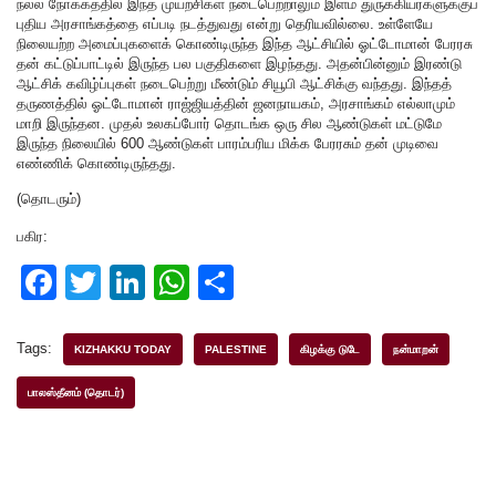
நல்ல நோக்கத்தில் இந்த முயற்சிகள் நடைபெற்றாலும் இளம் துருக்கியர்களுக்குப்
புதிய அரசாங்கத்தை எப்படி நடத்துவது என்று தெரியவில்லை. உள்ளேயே
நிலையற்ற அமைப்புகளைக் கொண்டிருந்த இந்த ஆட்சியில் ஓட்டோமான் பேரரசு
தன் கட்டுப்பாட்டில் இருந்த பல பகுதிகளை இழந்தது. அதன்பின்னும் இரண்டு
ஆட்சிக் கவிழ்ப்புகள் நடைபெற்று மீண்டும் சியூபி ஆட்சிக்கு வந்தது. இந்தத்
தருணத்தில் ஓட்டோமான் ராஜ்ஜியத்தின் ஜனநாயகம், அரசாங்கம் எல்லாமும்
மாறி இருந்தன. முதல் உலகப்போர் தொடங்க ஒரு சில ஆண்டுகள் மட்டுமே
இருந்த நிலையில் 600 ஆண்டுகள் பாரம்பரிய மிக்க பேரரசும் தன் முடிவை
எண்ணிக் கொண்டிருந்தது.
(தொடரும்)
பகிர:
F
T
Li
W
S
a
wi
n
h
h
c
tt
k
at
ar
Tags:
KIZHAKKU TODAY
PALESTINE
கிழக்கு டுடே
நன்மாறன்
e
er
e
s
e
பாலஸ்தீனம் (தொடர்)
b
dI
A
o
n
p
o
p