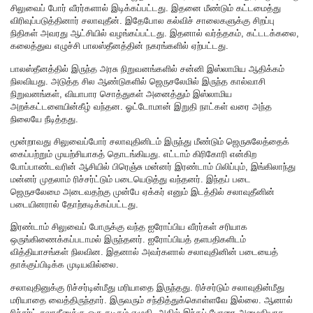
சிலுவைப் போர் வீரர்களால் இடிக்கப்பட்டது. இதனை மீண்டும் கட்டமைத்து
விரிவுப்படுத்தினார் சலாவுதீன். இதேபோல கல்விச் சாலைகளுக்கு சிறப்பு
நிதிகள் அவரது ஆட்சியில் வழங்கப்பட்டது. இதனால் வர்த்தகம், கட்டடக்கலை,
கலைத்துவ எழுச்சி பாலஸ்தீனத்தின் நகரங்களில் ஏற்பட்டது.
பாலஸ்தீனத்தில் இருந்த அரசு நிறுவனங்களில் சன்னி இஸ்லாமிய ஆதிக்கம்
நிலவியது. அடுத்த சில ஆண்டுகளில் ஜெருசலேமில் இருந்த கால்வாசி
நிறுவனங்கள், வியாபார சொத்துகள் அனைத்தும் இஸ்லாமிய
அறக்கட்டளையின்கீழ் வந்தன. ஓட்டோமான் இறுதி நாட்கள் வரை அந்த
நிலையே நீடித்தது.
மூன்றாவது சிலுவைப்போர் சலாவுதினிடம் இருந்து மீண்டும் ஜெருசுலேத்தைக்
கைப்பற்றும் முயற்சியாகத் தொடங்கியது. எட்டாம் கிரிகோரி என்கிற
போப்பாண்டவரின் ஆசியில் பிரெஞ்சு மன்னர் இரண்டாம் பிலிப்பும், இங்கிலாந்து
மன்னர் முதலாம் ரிச்சர்ட்டும் படையெடுத்து வந்தனர். இந்தப் படை
ஜெருசலேமை அடைவதற்கு முன்பே ஏக்கர் எனும் இடத்தில் சலாவுதீனின்
படையினரால் தோற்கடிக்கப்பட்டது.
இரண்டாம் சிலுவைப் போருக்கு வந்த ஐரோப்பிய வீரர்கள் சரியாக
ஒருங்கிணைக்கப்படாமல் இருந்தனர். ஐரோப்பியத் தளபதிகளிடம்
வித்தியாசங்கள் நிலவின. இதனால் அவர்களால் சலாவுதினின் படையைத்
தாக்குப்பிடிக்க முடியவில்லை.
சலாவுதினுக்கு ரிச்சர்டின்மீது மரியாதை இருந்தது. ரிச்சர்டும் சலாவுதின்மீது
மரியாதை வைத்திருந்தார். இருவரும் சந்தித்துக்கொள்ளவே இல்லை. ஆனால்
ரிச்சர்ட் சலாதீனுக்கு ஒரு கடிதம் எழுதி, அதில் இந்தப் போரை அமைதியாக