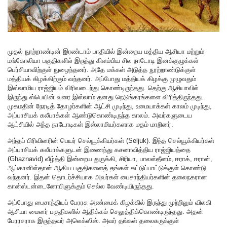
முதல் நூற்றாண்டின் இரண்டாம் பாதியில் இன்றைய மத்திய ஆசியா மற்றும்
மங்கோலியா பகுதிகளில் இருந்து கிளம்பிய சில நாடோடி இனக்குழுக்கள்
பெர்சியாவிற்குள் நுழைந்தனர். அதே மக்கள் அடுத்த நூற்றாண்டுக்குள்
மத்தியக் கிழக்கிற்கும் வந்தனர். அப்போது மத்தியக் கிழக்கு முழுவதும்
இஸ்லாமிய ராஜ்ஜியம் விரிவடைந்து கொண்டிருந்தது. தெற்கு ஆசியாவில்
இருந்து ஸ்பெயின் வரை இஸ்லாம் தனது நெடுங்கரங்களை விரித்திருந்தது.
முகமதின் நேரடித் தோழர்களின் ஆட்சி முடிந்து, உமையாக்கள் காலம் முடிந்து,
அப்பாசியக் கலீபாக்கள் ஆண்டுகொண்டிருந்த காலம். அவர்களுடைய
ஆட்சியில் அந்த நாடோடிகள் இஸ்லாமியர்களாக மதம் மாறினர்.
அந்தப் பிரிவினரின் பெயர் செல்யூக்கியர்கள் (Seljuk). இந்த செல்யூக்கியர்கள்
அப்பாசியக் கலீபாக்களுடன் இணைந்து கசனாவித்திய ராஜ்ஜியத்தை
(Ghaznavid) வீழ்த்தி இன்றைய துருக்கி, சிரியா, பாலஸ்தீனம், ஈராக், ஈரான்,
ஆப்கானிஸ்தான் ஆகிய பகுதிகளைத் தங்கள் கட்டுப்பாட்டுக்குள் கொண்டு
வந்தனர். இதன் தொடர்ச்சியாக அவர்கள் பைசாந்தியர்களின் தலைநகரான
கான்ஸ்டன்டைனோபிளுக்கும் செல்ல வேண்டியிருந்தது.
அப்போது பைசாந்தியப் பேரரசு அண்மைக் கிழக்கில் இருந்து முற்றிலும் விலகி
ஆசியா மைனர் பகுதிகளில் ஆதிக்கம் செலுத்திக்கொண்டிருந்தது. அதன்
பேரரசராக இருந்தவர் அலெக்ஸிஸ். அவர் தங்கள் தலைகருக்குள்