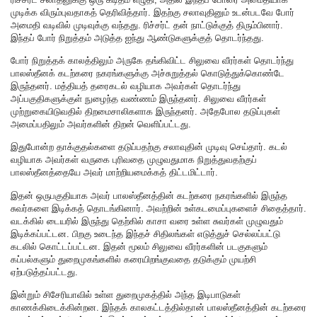
முடிக்க விரும்புவதாகத் தெரிவித்தார். இதற்கு சலாவுதினும் உடன்படவே போர்
அமைதி வடிவில் முடிவுக்கு வந்தது. ரிச்சர்ட் தன் நாட்டுக்குத் திரும்பினார்.
இந்தப் போர் நிறுத்தம் அடுத்த ஐந்து ஆண்டுகளுக்குத் தொடர்ந்தது.
போர் நிறுத்தக் காலத்திலும் அருகே தங்கிவிட்ட சிலுவை வீரர்கள் தொடர்ந்து
பாலஸ்தீனக் கடற்கரை நகரங்களுக்கு அச்சுறுத்தல் கொடுத்துக்கொண்டே
இருந்தனர். மத்தியத் தரைகடல் வழியாக அவர்கள் தொடர்ந்து
அப்பகுதிகளுக்குள் நுழைந்த வண்ணம் இருந்தனர். சிலுவை வீரர்கள்
முற்றுகையிடுவதில் திறமைசாலிகளாக இருந்தனர். அதேபோல தடுப்புகள்
அமைப்பதிலும் அவர்களின் திறன் வெளிப்பட்டது.
இதுபோன்ற தாக்குதல்களை தடுப்பதற்கு சலாவுதின் முடிவு செய்தார். கடல்
வழியாக அவர்கள் வருகை புரிவதை முழுவதுமாக நிறுத்துவதற்குப்
பாலஸ்தீனத்தையே அவர் மாற்றியமைக்கத் திட்டமிட்டார்.
இதன் ஒருபகுதியாக அவர் பாலஸ்தீனத்தின் கடற்கரை நகரங்களில் இருந்த
சுவர்களை இடிக்கத் தொடங்கினார். அவற்றின் உள்கடமைப்புகளைச் சிதைத்தார்.
வடக்கில் டையரில் இருந்து தெற்கில் காசா வரை உள்ள சுவர்கள் முழுவதும்
இடிக்கப்பட்டன. பிறகு உடைந்த இந்தச் சிதிலங்கள் எடுத்துச் செல்லப்பட்டு
கடலில் கொட்டப்பட்டன. இதன் மூலம் சிலுவை வீரர்களின் படகுகளும்
கப்பல்களும் துறைமுகங்களில் கரையிறங்குவதை தடுக்கும் முயற்சி
ஏற்படுத்தப்பட்டது.
இன்றும் சிசேரியாவில் உள்ள துறைமுகத்தில் அந்த இடிபாடுகள்
காணக்கிடைக்கின்றன. இந்தக் காலகட்டத்தில்தான் பாலஸ்தீனத்தின் கடற்கரை