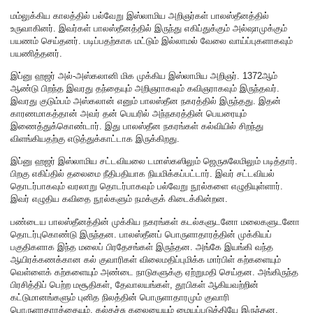
மம்லுக்கிய காலத்தில் பல்வேறு இஸ்லாமிய அறிஞர்கள் பாலஸ்தீனத்தில்
உருவாகினர். இவர்கள் பாலஸ்தீனத்தில் இருந்து எகிப்துக்கும் அல்ஷாமுக்கும்
பயணம் செய்தனர். படிப்பதற்காக மட்டும் இல்லாமல் வேலை வாய்ப்புகளாகவும்
பயணித்தனர்.
இப்னு ஹஜர் அல்-அஸ்கலானி மிக முக்கிய இஸ்லாமிய அறிஞர். 1372ஆம்
ஆண்டு பிறந்த இவரது தந்தையும் அறிஞராகவும் கவிஞராகவும் இருந்தவர்.
இவரது குடும்பம் அஸ்கலான் எனும் பாலஸ்தீன நகரத்தில் இருந்தது. இதன்
காரணமாகத்தான் அவர் தன் பெயரில் அந்நகரத்தின் பெயரையும்
இணைத்துக்கொண்டார். இது பாலஸ்தீன நகரங்கள் கல்வியில் சிறந்து
விளங்கியதற்கு எடுத்துக்காட்டாக இருக்கிறது.
இப்னு ஹஜர் இஸ்லாமிய சட்டவியலை டமாஸ்கஸிலும் ஜெருசுலேமிலும் படித்தார்.
பிறகு எகிப்தில் தலைமை நீதிபதியாக நியமிக்கப்பட்டார். இவர் சட்டவியல்
தொடர்பாகவும் வரலாறு தொடர்பாகவும் பல்வேறு நூல்களை எழுதியுள்ளார்.
இவர் எழுதிய கவிதை நூல்களும் நமக்குக் கிடைக்கின்றன.
பண்டைய பாலஸ்தீனத்தின் முக்கிய நகரங்கள் கடல்களுடனோ மலைகளுடனோ
தொடர்புகொண்டு இருந்தன. பாலஸ்தீனப் பொருளாதாரத்தின் முக்கியப்
பகுதிகளாக இந்த மலைப் பிரதேசங்கள் இருந்தன. அங்கே இயங்கி வந்த
ஆயிரக்கணக்கான கல் குவாரிகள் விலைமதிப்புமிக்க மார்பிள் கற்களையும்
வெள்ளைக் கற்களையும் அண்டை நாடுகளுக்கு ஏற்றுமதி செய்தன. அங்கிருந்த
பிரசித்திப் பெற்ற மசூதிகள், தேவாலயங்கள், தூபிகள் ஆகியவற்றின்
கட்டுமானங்களும் புனித நிலத்தின் பொருளாதாரமும் குவாரி
பொருளாதாரத்தையும், கல்தச்சு கலையையும் மையப்படுத்தியே இருந்தன.