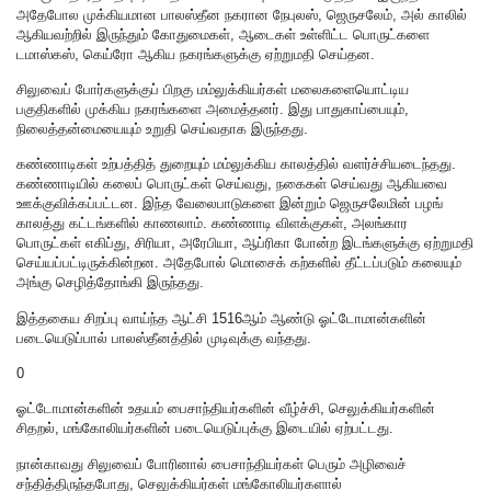
அதேபோல முக்கியமான பாலஸ்தீன நகரான நேபுலஸ், ஜெருசலேம், அல் காலில்
ஆகியவற்றில் இருந்தும் கோதுமைகள், ஆடைகள் உள்ளிட்ட பொருட்களை
டமாஸ்கஸ், கெய்ரோ ஆகிய நகரங்களுக்கு ஏற்றுமதி செய்தன.
சிலுவைப் போர்களுக்குப் பிறகு மம்லுக்கியர்கள் மலைகளையொட்டிய
பகுதிகளில் முக்கிய நகரங்களை அமைத்தனர். இது பாதுகாப்பையும்,
நிலைத்தன்மையையும் உறுதி செய்வதாக இருந்தது.
கண்ணாடிகள் உற்பத்தித் துறையும் மம்லுக்கிய காலத்தில் வளர்ச்சியடைந்தது.
கண்ணாடியில் கலைப் பொருட்கள் செய்வது, நகைகள் செய்வது ஆகியவை
ஊக்குவிக்கப்பட்டன. இந்த வேலைபாடுகளை இன்றும் ஜெருசலேமின் பழங்
காலத்து கட்டங்களில் காணலாம். கண்ணாடி விளக்குகள், அலங்கார
பொருட்கள் எகிப்து, சிரியா, அரேபியா, ஆப்ரிகா போன்ற இடங்களுக்கு ஏற்றுமதி
செய்யப்பட்டிருக்கின்றன. அதேபோல் மொசைக் கற்களில் தீட்டப்படும் கலையும்
அங்கு செழித்தோங்கி இருந்தது.
இத்தகைய சிறப்பு வாய்ந்த ஆட்சி 1516ஆம் ஆண்டு ஓட்டோமான்களின்
படையெடுப்பால் பாலஸ்தீனத்தில் முடிவுக்கு வந்தது.
0
ஓட்டோமான்களின் உதயம் பைசாந்தியர்களின் வீழ்ச்சி, செலுக்கியர்களின்
சிதறல், மங்கோலியர்களின் படையெடுப்புக்கு இடையில் ஏற்பட்டது.
நான்காவது சிலுவைப் போரினால் பைசாந்தியர்கள் பெரும் அழிவைச்
சந்தித்திருந்தபோது, செலுக்கியர்கள் மங்கோலியர்களால்