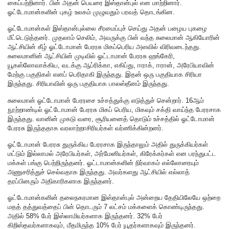
கைப்பற்றினார். பின் அதன் பெயரை இஸ்தான்புல் என மாற்றினார்.
ஓட்டோமான்களின் புகழ் உலகம் முழுவதும் பரவத் தொடங்கின.
ஓட்டோமான்கள் இஸ்தான்புல்லை சீரமைப்புச் செய்து அதன் பழைய புகழை
மீட்டெடுத்தனர். முதலாம் செலிம், அவருக்கு பின் வந்த சுலைமான் ஆகியோரின்
ஆட்சியின் கீழ் ஓட்டோமான் பேரரசு மிகப்பெரிய அளவில் விரிவடைந்தது.
சுலைமானின் ஆட்சியின் முடிவில் ஓட்டாமான் பேரரசு ஹங்கேரி,
யூகஸ்லோவாக்கிய, வடக்கு ஆப்ரிக்கா, எகிப்து, ஈராக், ஈரான், அரேபியாவின்
மேற்கு பகுதிகள் எனப் பெரிதாகி இருந்தது. இதன் ஒரு பகுதியாக சிரியா
இருந்தது. சிரியாவின் ஒரு பகுதியாக பாலஸ்தீனம் இருந்தது.
சுலைமான் ஓட்டோமான் பேரரசை உச்சத்துக்கு எடுத்துச் சென்றார். 16ஆம்
நூற்றாண்டில் ஓட்டோமான் பேரரசு மிகப் பெரிய, மிகவும் சக்தி வாய்ந்த பேரரசாக
இருந்தது. வானின் முகடு வரை, சூரியனைத் தொடும் உச்சத்தில் ஓட்டோமான்
பேரரசு இருந்ததாக வரலாற்றாசிரியர்கள் வர்ணிக்கின்றனர்.
ஓட்டோமான் பேரரசு துருக்கிய பேரரசாக இருந்தாலும் அதில் துருக்கியர்கள்
மட்டும் இல்லாமல் அரேபியர்கள், அர்மேனியர்கள், கிரேக்கர்கள் என பரந்துபட்ட
மக்கள் பங்கு பெற்றிருந்தனர். ஓட்டாமான்களின் நிர்வாகம் எல்லோரையும்
அணுசரித்துச் செல்வதாக இருந்தது. அவர்களது ஆட்சியில் எல்லாத்
தரப்பினரும் அதிகாரிகளாக இருந்தனர்.
ஓட்டோமான்களின் தலைநகரமான இஸ்தான்புல் அன்றைய தேதியிலேயே ஒற்றை
மதத் தத்துவத்தைப் பின் தொடரும் 7 லட்சம் மக்களைக் கொண்டிருந்தது.
அதில் 58% பேர் இஸ்லாமியர்களாக இருந்தனர். 32% பேர்
கிறிஸ்தவர்களாகவும், மீதமிருந்த 10% பேர் யூதர்களாகவும் இருந்தனர்.