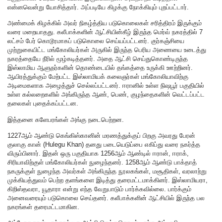
என்னவென்று யோசித்தார். அப்படியே கிழக்கு நோக்கியும் புறப்பட்டார்.
அண்மைக் கிழக்கில் அவர் நிகழ்த்திய படுகொலைகள் சரித்திரம் இருக்கும்
வரை மறையாதது. கலீபாக்களின் ஆட்சியின்கீழ் இருந்த மெர்வ் நகரத்தில் 7
லட்சம் பேர் கொடூரமாகப் படுகொலை செய்யப்பட்டனர். குர்கஞ்சியை
முற்றுகையிட்ட மங்கோலியர்கள் அருகில் இருந்த பெரிய அணையை உடைத்து
நகரத்தையே நீரில் மூழ்கடித்தனர். அதை ஆட்சி செய்துகொண்டிருந்த
இஸ்லாமிய ஆளுநர்களின் தொண்டையில் தங்கத்தை உருக்கி ஊற்றினர்.
ஆயிரத்துக்கும் மேற்பட்ட இஸ்லாமியக் கலைஞர்கள் மங்கோலியாவிற்கு
அடிமைகளாக அழைத்துச் செல்லப்பட்டனர். ஈரானில் உள்ள நிஷபூர் பகுதியில்
உள்ள கல்லறைகளில் அங்கிருந்த ஆண், பெண், குழந்தைகளின் வெட்டப்பட்ட
தலைகள் புதைக்கப்பட்டன.
இத்தனை களேபரங்கள் அங்கு நடைபெற்றன.
1227ஆம் ஆண்டு கெங்கிஸ்கானின் மரணத்துக்குப் பிறகு அவரது பேரன்
குலாகு கான் (Hulegu Khan) தனது படையெடுப்பை எகிப்து வரை நகர்த்த
விரும்பினார். இதன் ஒரு பகுதியாக 1256ஆம் ஆண்டில் ஈரான், ஈராக்,
சிரியாவிற்குள் மங்கோலியர்கள் நுழைந்தனர். 1258ஆம் ஆண்டு பாக்தாத்
நகருக்குள் நுழைந்த அவர்கள் அங்கிருந்த நூலகங்கள், மசூதிகள், வரலாற்று
முக்கியத்துவம் பெற்ற தளங்களை இடித்து தரைமட்டமாக்கினர். இஸ்லாமியரா,
கிறிஸ்தவரா, யூதாரா என்று எந்த வேறுபாடும் பார்க்கவில்லை. பார்க்கும்
அனைவரையும் படுகொலை செய்தனர். கலீபாக்களின் ஆட்சியில் இருந்த பல
நகரங்கள் தரைமட்டமாகின.