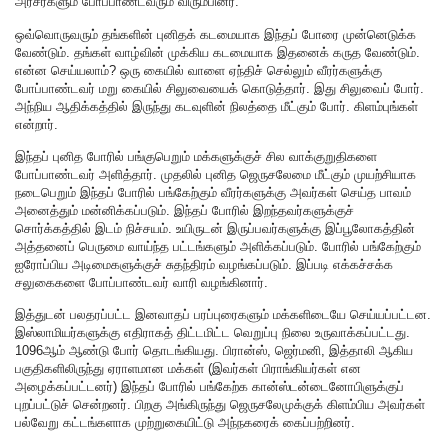
அரசர்களும் போப்பாண்டவரும் விரும்பினர்.
ஒவ்வொருவரும் தங்களின் புனிதக் கடமையாக இந்தப் போரை முன்னெடுக்க
வேண்டும். தங்கள் வாழ்வின் முக்கிய கடமையாக இதனைக் கருத வேண்டும்.
என்ன செய்யலாம்? ஒரு கையில் வாளை ஏந்திச் செல்லும் வீரர்களுக்கு
போப்பாண்டவர் மறு கையில் சிலுவையைக் கொடுத்தார். இது சிலுவைப் போர்.
அந்நிய ஆதிக்கத்தில் இருந்து கடவுளின் நிலத்தை மீட்கும் போர். கிளம்புங்கள்
என்றார்.
இந்தப் புனித போரில் பங்குபெறும் மக்களுக்குச் சில வாக்குறுதிகளை
போப்பாண்டவர் அளித்தார். முதலில் புனித ஜெருசலேமை மீட்கும் முயற்சியாக
நடைபெறும் இந்தப் போரில் பங்கேற்கும் வீரர்களுக்கு அவர்கள் செய்த பாவம்
அனைத்தும் மன்னிக்கப்படும். இந்தப் போரில் இறந்தவர்களுக்குச்
சொர்க்கத்தில் இடம் நிச்சயம். உயிருடன் இருப்பவர்களுக்கு இப்பூலோகத்தின்
அத்தனைப் பெருமை வாய்ந்த பட்டங்களும் அளிக்கப்படும். போரில் பங்கேற்கும்
ஐரோப்பிய அடிமைகளுக்குச் சுதந்திரம் வழங்கப்படும். இப்படி எக்கச்சக்க
சலுகைகளை போப்பாண்டவர் வாரி வழங்கினார்.
இத்துடன் பலதரப்பட்ட இனவாதப் பரப்புரைகளும் மக்களிடையே செய்யப்பட்டன.
இஸ்லாமியர்களுக்கு எதிராகத் திட்டமிட்ட வெறுப்பு நிலை உருவாக்கப்பட்டது.
1096ஆம் ஆண்டு போர் தொடங்கியது. பிரான்ஸ், ஜெர்மனி, இத்தாலி ஆகிய
பகுதிகளிலிருந்து ஏராளமான மக்கள் (இவர்கள் பிராங்கியர்கள் என
அழைக்கப்பட்டனர்) இந்தப் போரில் பங்கேற்க கான்ஸ்டன்டைனோபிளுக்குப்
புறப்பட்டுச் சென்றனர். பிறகு அங்கிருந்து ஜெருசலேமுக்குக் கிளம்பிய அவர்கள்
பல்வேறு கட்டங்களாக முற்றுகையிட்டு அந்நகரைக் கைப்பற்றினர்.