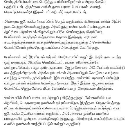
செல்யூக்கியர்கள் படையெடுத்து வரப்போகிறார்கள் என்றவுடனேயே
பதறிவிட்டார். திருச்சபைகளின் தலைவரான போப்பாண்டவரைத்
தொடர்புகொண்டு (இரண்டாம் அர்பன்) உதவி கேட்டார்.
அன்றைய ஐரோப்பிய நிலபரப்பின் பெரும் பகுதிகளில் கிறிஸ்தவர்களின் ஆட்சி
நடைபெற்றுக்கொண்டிருந்தது. அங்கிருந்த மன்னர்கள் அவர்களுடைய
ஆட்சியை அண்மைக் கிழக்கிலும் விரிவு செய்வதற்கு விரும்பினர்.
போப்பாண்டவருக்கும் அத்தகைய தேவை இருந்தது. சரியான
சமயத்துக்குக்காகக் காத்துக்கொண்டிருந்தவர்களுக்கு அலெக்ஸிஸின்
வேண்டுகோள் நல்லதொரு வாய்ப்பை அமைத்துக் கொடுத்தது.
போப்பாண்டவர் இரண்டாம் அர்பன் கிளர்மோண்ட் எனும் இடத்தில் நடைபெற்ற
ஒரு மாநாட்டில் அறிவிப்பு வெளியிட்டார். உலகக் கிறிஸ்தவர்களே
ஒன்றுகூடுங்கள். நமது புனித நகரமான ஜெருசலேத்தை அரேபியர்கள் கைப்பற்றி
வைத்திருக்கிறார்கள். அங்கே நம் மக்கள் அடிமையிலும் கொடுமை வாழ்வை
வாழ்ந்து கொண்டிருக்கிறார்கள். இயேசு பிறந்த மண்ணில் அவரைப் பின்பற்றி
வாழும் மக்கள் சந்திக்க வேண்டிய நிலையா இது? இந்தச் சூழலை மாற்ற
வேண்டும். ஜெருசலேமை மீட்க வேண்டும் என்று அறைகூவல் விடுத்தார்.
உண்மையில் போப்பாண்டவர் அழைப்பு விடுத்ததற்குப் பின்னணியில் பல
அரசியல், பொருளாதார நலன்கள் ஐரோப்பாவிற்கு இருந்தன. ஜெருசலேத்தை
மீட்பது கிறிஸ்தவர்களின் வலிமையையும் சாம்ராஜ்ஜியத்தையும் உயர்த்தும் என
ஐரோப்பிய ஆட்சியாளர்கள் கருதினர். அப்போதைய முக்கிய வணிகப்
பாதைகளில் ஒன்றாக பாலஸ்தீனமும் இருந்தது. அவற்றைக் கைப்பற்றினால் புதிய
வணிக நலன்கள் சாத்தியப்படும் என்றும் கருதினர்.