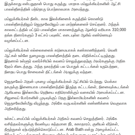
இருக்காது என்பதுதான் பொது கருத்து. மாறாக மம்லுக்கியர்களின் ஆட்சி
பாலஸ்தீனத்தின் மற்றொரு பொற்காலமாக அமைந்தது.
மம்லுக்கியர்கள் நீண்ட கால இலக்கினைக் கருத்தில் கொண்டு
பாலஸ்தீனத்திலும் ஜெருசலேமிலும் பல மாற்றங்களைச் செய்தனர். அந்தக்
காலகட்டத்தில் மட்டும் பாலஸ்தீன மாகாணத்துக்கு ஆண்டு வரியாக 310,000
தங்க தினார்களும் 3 லட்சம் பவுண்ட் எடையுள்ள ஆலிவ் எண்ணெயும்
வழங்கப்பட்டன.
மம்லுக்கியர்கள் எல்லைகளைக் கடுமையாகக் கண்காணித்தனர். வெளி
ஆட்கள் உள்ளே நுழைவது பாலஸ்தீனத்தில் தடை விதிக்கப்பட்டிருந்தது.
இதனால் உள்ளூர் வளர்ச்சியில் கவனம் செலுத்துவதற்கு அவர்களுக்கு அதிக
நேரம் கிடைத்தது. அந்த நகரத்தில் பல பொதுக் கட்டடங்கள் உருபெற்றன,
நிறைய பொது சேவைகள் திட்டங்கள் அமலுக்கு வந்தன.
ஜெருசலேம் அதன் புகழை மம்லுக்கியர்கள் ஆட்சியில் பெற்றது. மெக்கா
நகருக்கு இணையாக பாலஸ்தீனத்தில் இருந்த கட்டடங்கள், நினைவுக்கூடங்கள்
ஆகியவை இஸ்லாமிய நெறியை எதிரொலிக்கும் வகையில் அமைக்கப்பட்டன.
சிலுவைப் போர்களின் முடிவுக்குப் பிறகு இஸ்லாமியர்களின் கவனம்
ஜெருசலேமின்மீது விழுந்தது. அங்கே வருபவர்களின் எண்ணிக்கை வெகுவாக
அதிகரித்தது.
உள்கட்டமைப்பில் மம்லுக்கியர்கள் அதிகம் கவனம் செலுத்தினர். அங்கே
வசித்தவர்களுக்கு வேண்டிய சுத்தமான நீர், சுகாதாரம், குளியல் வீடுகள்,
நீரூற்றுகள் ஏற்படுத்திக்கொடுப்பட்டன. Arab Bath என்று அழைக்கப்பட்ட
இந்தக் கட்டடங்களைத் சிலுவை வீரர்கள் தங்களுடைய நாட்டிற்கு எடுத்துச்