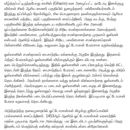
வீழ்த்தப்பட்டிருந்தபோது காசிஸ் (Ghazis) என அழைப்பட்ட நாடோடி இனக்குழு
வீரர்கள் சிலர் ஆசிய மைனர் பகுதியில் நுழைந்தனர். மங்கோலியர்களிடம்
இருந்து தப்பிக்கும் நோக்கிலும், சில பொருளாதார நலன்களுக்காகவும் ஆசியா
மைனரின் மத்திய, நடுப் பகுதிகளைக் கைப்பற்றினர். பிறகு வடக்கு, மேற்கு
பகுதிகளில் இருந்த தங்களுடைய எதிராளிகளிடமும் சில அமைதி
ஒப்பந்தங்களை மேற்கொண்டுவிட்டு சிறிய சமஸ்தானங்களை அமைத்தனர்.
இவற்றில் பலவீனமாள, முக்கியத்துவமற்ற சமஸ்தானத்தை முதலாம் ஓஸ்மன்
என்பவர் ஆண்டு வந்தார். இந்தச் சிறிய, பலவீனமான சமஸ்தானம்தான்
பின்னாளில் விரிவடைந்து, வலுவடைந்து ஓட்டோமான் பேரரசாக உருவெடுத்தது.
ஓஸ்மானின் சமஸ்தானம் பைசாந்திய எல்லைக்கு அருகே இருந்தது. இதனால்
அந்தப் பேரரசுக்கும் ஓஸ்மானின் வீரர்களுக்கும் இடைவிடாத சண்டை
நடைபெற்றுக்கொண்டிருந்தது. இதில் ஓஸ்மானின் படையினருக்கு வெற்றி கிட்ட
தொடங்கி இருந்த நேரம். பைசாந்தியப் பேரரசுப் படைகளையே அடித்து ஓடவிடும்
ஓஸ்மானின் வீரர்களைப் பார்த்து மற்ற இனக் குழுவினரும் அச்சம் கொள்ளத்
தொடங்கினர். அவர்கள் தாங்களாக வந்து தங்கள் விஸ்வாசத்தை ஓஸ்மானிடம்
அளித்தனர். அவர்களுடைய படைகள் ஓஸ்மானின் படைகளுடன் இணைந்தது.
இதைத் தொடர்ந்து ஓஸ்மானும் அவரது மகன் ஓர்ஹானும் இணைந்து அருகே
இருந்த நிலங்களில் படையெடுப்புகளைத் தொடங்கினர். இப்படியாக ஓட்டோமான்
பேரரசு உருவாகத் தொடங்கியது.
அடுத்தடுத்த தலைமுறையில் ஓட்டோமான்கள் கிழக்கு ஐரோப்பாவின்
பால்கனைக் கைப்பற்றினர். 1453ஆம் ஆண்டு ஓட்டோமான்கள் வரலாற்றில்
மறக்க முடியாத ஆண்டாக அமைந்தது. பல இடைவிடா முயற்சிகளுக்குப் பிறகு
இரண்டாம் மெஹ்மெத் என்கிற சுல்தான் கான்ஸ்டன்டைன்நோபிளைக்