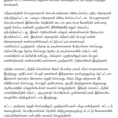
சென்றனர்.
அந்நகரத்தின் பொருளாதாரச் செயல்பாடுகளை விரிவு செய்ய புதிய சந்தைகள்
ஏற்படுத்தப்பட்டன. பழைய சந்தைகள் விரிவு செய்யபப்பட்டன. பொருளாதாரச்
செயல்பாடுகள் இஸ்லாமிய நெறியின் ஊடாக நடைபெற வேண்டும் என்பதை
உறுதி செய்ய எண்ணி முஹ்தாசிப் (Muhtasib) எனும் அமைப்பு
ஏற்படுத்தப்பட்டது. இதன் அதிகாரிகள் மம்லுக் சுல்தான்களால் நேரடியாக
நியமிக்கப்பட்டனர். இவர்கள் சந்தையில் விற்கப்படும் பொருட்களின்
விலைகளைக் கண்காணிக்கவும் கட்டுப்பாட்டில் வைக்கவும்
பணிக்கப்பட்டிருந்தனர். சந்தை நடவடிக்கைகளை மேற்பார்வை செய்வது,
அவ்வப்போது ஆய்வு செய்வது ஆகிய நடவடிக்கைகளில் ஈடுபட்டனர்.
பாலஸ்தீனம் மட்டுமின்றி எகிப்து, அல்ஷாம் பகுதிகளிலும் நடைபெறும்
வணிகத்தைக் கண்காணிப்பவர்களாக முஹ்தாசிப் அதிகாரிகள் இருந்தனர்.
மத்திய காலகட்டத்தில் கொள்ளை நோய் போன்ற பரவல் சர்வ சாதாரணமாக
இருந்தது. குறிப்பாகப் பெரும் நகரங்கள் இத்தகைய தாக்குதலுக்கு ஆட்பட்டன.
இதனால் சுகாதார நிலையை உறுதி செய்வது, தொடர்ந்து சுத்தமான நீர்
விநியோகம் செய்வது, பொதுக் குளியலறை, குடிநீர் நீரூற்றுகளை நிறுவுவது
ஆகியவற்றில் மம்லூக்கியர்கள் கவனம் செலுத்தினர். இந்தக் காலகட்டத்தில்
பாலஸ்தீனத்தில் ஏற்பட்ட குடிமுறைப் பொறியியல் முன்னெடுப்புகள் இஸ்லாமிய
உலகுக்கே எடுத்துக்காட்டாக இருந்தது.
கட்டட தரத்தை உறுதி செய்வதிலும் முஹ்தாசிப்புகள் பங்கு வகித்தனர். கட்டடக்
கலைஞர்கள், பொறியாளர்கள் அரசின் விதிமுறைகளுக்கு உட்பட்டு வேலைகளில்
ஈடுபடுகிறார்களா என்பதில் கவனம் செலுத்தினர்.