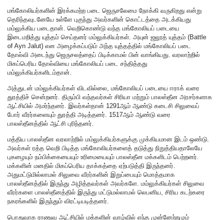
மங்கோலியர்களின் இரக்கமற்ற படை ஜெருசலேமை நோக்கி வருகிறது என்று
தெரிந்தவுடனேயே உள்ளே புகுந்து அவர்களின் கொட்டத்தை அடக்கியது
மம்லுக்கிய படைதான். வெறிகொண்டு வந்த மங்கோலியப் படையை
இடைமறித்து யுத்தம் செய்தனர் மம்லுக்கியர்கள். அயுன் ஜலூத் யுத்தம் (Battle
of Ayn Jalut) என அழைக்கப்படும் அந்த யுத்தத்தில் மங்கோலியப் படை
தோல்வி அடைந்து ஜெருசலத்தைப் பிடிக்காமல் பின் வாங்கியது. வரலாற்றில்
மிகப்பெரிய தோல்வியை மங்கோலியப் படை சந்தித்தது
மம்லுக்கியர்களிடம்தான்.
அத்துடன் மம்லுக்கியர்கள் விடவில்லை, மங்கோலியப் படையை ஈராக் வரை
துரத்திச் சென்றனர். திரும்பி வந்தவர்கள் சிரியா மற்றும் பாலஸ்தீன அரசர்களாக
ஆட்சியில் அமர்ந்தனர். இவர்கள்தான் 1291ஆம் ஆண்டு கடைசி சிலுவைப்
போர் வீரர்களையும் துரத்தி அடித்தனர். 1517ஆம் ஆண்டு வரை
பாலஸ்தீனத்தில் ஆட்சி புரிந்தனர்.
மத்திய பாலஸ்தீன வரலாற்றில் மம்லுக்கியர்களுக்கு முக்கியமான இடம் ஒண்டு.
அவர்கள் ரத்த வெறி பிடித்த மங்கோலியர்களைத் தடுத்து நிறுத்தியதாலேயே
புகழையும் நம்பிக்கையையும் உரிமையையும் பாலஸ்தீன மக்களிடம் பெற்றனர்.
மக்களின் மனதில் மிகப்பெரிய தாக்கத்தை ஏற்படுத்தி இருந்தனர்.
அதுமட்டுமில்லாமல் சிலுவை வீரர்களின் இறுப்பையும் மொத்தமாக
பாலஸ்தீனத்தில் இருந்து அழித்தவர்கள் அவர்களே. மம்லுக்கியர்கள் சிலுவை
வீரர்களை பாலஸ்தீனத்தில் இருந்து மட்டுமல்லாமல் லெபனிய, சிரிய கடற்கரை
நகரங்களில் இருந்தும் விரட்டியடித்தனர்.
பொதுவாக ராணுவ ஆட்சியில் மக்களின் வாழ்வில் எந்த முன்னேற்றமும்