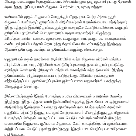
அவரது படைகளும் இறந்துவிட்டனர். இதன்பின்னும் ஒரு முயற்சி நடந்து தோல்வி
அடைந்தது. இப்படியாகச் சிலுவை போர்கள் முடிவுக்கு வந்தன.
உண்மையில் முதல் சிலுவைப் போருக்குப் பிறகு நடைபெற்ற அனைத்துச்
சிலுவைப் போர்களும் ஐரோப்பியக் கிறிஸ்தவர்கள் தோல்வியையே சந்தித்தனர்.
இந்த யுத்ததம் இரண்டு தரப்புகளுக்கும் எதையுமே கொடுக்கவில்லை. ஒருபுறம்
ஐரோப்பிய நாடுகளின் பொருளாதாரம் அதளபாதாளத்தில் விழுந்தது.
கிறிஸ்தவர்களின் உண்மை முகத்தை உலகுக்குக் காட்டியது. பல கனவுகளைக்
கண்ட ஐரோப்பிய தேசம் தொடர்ந்து தோல்வியையே சம்பாதித்து இருந்தது.
ஆனால் ஒரே ஒரு பலன்தான் ஐரோப்பியர்களுக்கு கிடைத்தது.
ஜெருசலேம் எனும் நகரத்தை ஆக்கிரமிக்க வந்த சிலுவை வீரர்கள் மத்திய
கிழக்கின் கலாசார, அறிவியல் கண்டுபிடிப்புகளைத் தங்கள் தாய் நாட்டுக்கு
எடுத்துச் சென்றனர். இதுதான் மத்தியக் காலத்தில் மந்த நிலையில் இருந்த
ஐரோப்பாவில் திருப்புமுனையை ஏற்படுத்தியது. அரேபிய தாக்கத்தால்
ஏற்ற்படுத்தப்பட்ட முன்னெடுப்புகளே ஐரோப்பாவை மறுமலர்ச்சி யுகத்துக்கு
அழைத்துச் சென்றது.
இஸ்லாமியர்களும் இந்தப் போருக்கு பெரிய விலையைக் கொடுக்க வேண்டி
இருந்தது. இந்த யுத்தங்களால் இஸ்லாமியர்களுக்கு இடையேயான ஒற்றுமைகள்
அதிகரித்து இருந்தாலும் பலநூறு ஆண்டுகள் நடைபெற்ற யுத்தம் அவர்கள்
பகுதியில் ஏற்பட்டு இருந்த பல முன்னேற்றங்களைச் சிதைத்திருந்தது. சிலுவைப்
போருக்குப் பின்னும் பல தரப்பட்ட படையெடுப்புகள் அம்மண்ணில் நிகழ்ந்த
வண்ணமே இருந்தன. குறிப்பாக சிலுவைப் போர் காலத்தில்தான் முக்கியமான
அந்நியப் படையெடுப்பு ஒன்று நிகழ்ந்தது. இந்தப் படையெடுப்பு பல உயிர்களை
பலி கேட்டது.