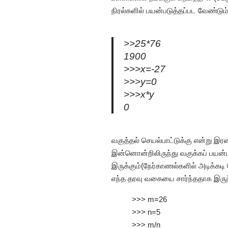
நிரல்களில் பயன்படுத்தப்பட வேண்டும்
>>25*76
1900
>>>x=-27
>>>y=0
>>>x*y
0
வகுத்தல் செயல்பாட்டுக்கு என்று 
இன்னொன்றிலிருந்து வகுக்கப் பயன்பட
இருக்கும்(நேர்காணல்களில் அடிக்கடி 
எந்த தரவு வகையை சார்ந்ததாக இருந்தா
>>> m=26
>>> n=5
>>> m/n