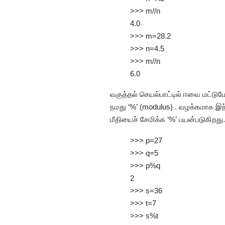
>>> m//n
4.0
>>> m=28.2
>>> n=4.5
>>> m//n
6.0
வகுத்தல் செயல்பாட்டில் ஈவை மட்டுமே
நமது ‘%’ (modulus) . வழக்கமாக இந்
மீதியைச் சேமிக்க ‘%’ பயன்படுகிறது.
>>> p=27
>>> q=5
>>> p%q
2
>>> s=36
>>> t=7
>>> s%t