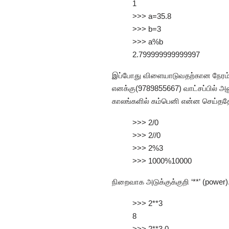
1
>>> a=35.8
>>> b=3
>>> a%b
2.799999999999997
இப்போது விளையாடுவதற்கான நேரம் 
எனக்கு(9789855667) வாட்சப்பில் அன
காலங்களில் கம்பெனி என்ன செய்ததோ
>>> 2/0
>>> 2//0
>>> 2%3
>>> 1000%10000
நிறைவாக அடுக்குக்குறி ‘**’ (power)
>>> 2**3
8
>>> 2**3.0