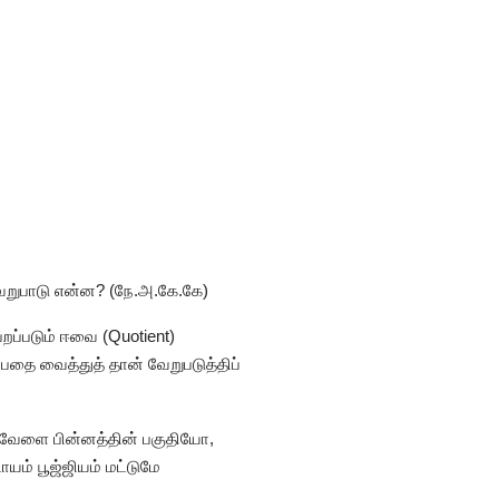
ன வேறுபாடு என்ன? (நே.அ.கே.கே)
பெறப்படும் ஈவை (Quotient)
தை வைத்துத் தான் வேறுபடுத்திப்
 ஒருவேளை பின்னத்தின் பகுதியோ,
ாயம் பூஜ்ஜியம் மட்டுமே