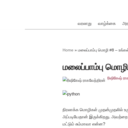
Skip
to
வரலாறு
வாழ்க்கை
அர
content
ok
Home
»
மலைப்பாம்பு மொழி #8 – உங்கள
மலைப்பாம்பு மொழி
ரிஷிகேஷ் ரா
pp
நிரலாக்க மொழிகள் முதன்முதலில் உர
அப்படியேதான் இருக்கிறது. அவற்ற
மட்டும் சும்மாவா என்ன?