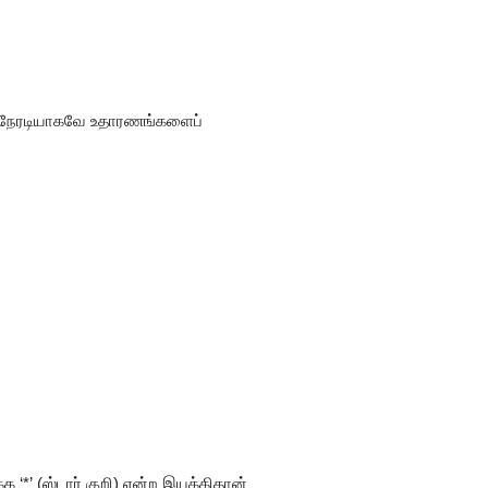
தால் நேரடியாகவே உதாரணங்களைப்
்க ‘*’ (ஸ்டார் குறி) என்ற இயக்கிதான்