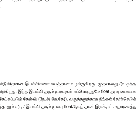
.
இரண்டுவிதமான இயக்கிகளை பைத்தான் வழங்குகிறது. முதலாவது /(வகுத்
ுகிறது. இந்த இயக்கி தரும் முடிவுகள் எப்பொழுதுமே float தரவு வகையைச
கேட்கப்படும் கேள்வி (நே.அ.கே.கே)). வகுத்தலுக்காக நீங்கள் தேர்ந்தெடு
லும் சரி, / இயக்கி தரும் முடிவு floatஆகத் தான் இருக்கும். உதாரணத்து