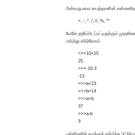
பின்வருபவை பைத்தானின் என்கணித
+, -, *, /, //, %, **
மேலே குறிப்பிடப்பட்டிருக்கும் முத
பார்த்து விடுவோம்.
>>>10+15
25
>>>-10-3
-13
>>>a=23
>>>b=14
>>>a+b
37
>>>a-b
9
பள்ளிகளில் நமக்குக் கற்பித்த ‘x’ (ப