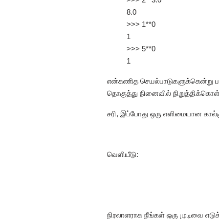
8.0
>>> 1**0
1
>>> 5**0
1
என்கணித செயல்பாடுகளுக்கென்று பயன
தொகுத்து நினைவில் நிறுத்திக்கொள்வ
சரி, இப்போது ஒரு எளிமையான கால்க
வெளியீடு:
நிரலாளராக நீங்கள் ஒரு முடிவை எடுக