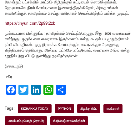
தோன்றும் பட்சத்தில் மாட்டும் கீழிருக்கும் சுட்டியைச் சொடுக்குங்கள்.
நேரடியாகவே நிரல் கோப்புகளை இணைத்திருக்கிறேன், அதை உங்கள்
கணினிக்குத் தரவிறக்கம் செய்து எளிதாகச் செயல்படுத்திப் பார்க்க முடியும்.
https://tinyurl.com/2p99t2zb
முக்கயமான பின்குறிப்பு: தரவிறக்கம் செய்யும்பொழுது, இது .exe வகையைச்
சார்ந்தது, ஒருவேளை வைரஸாக இருக்கலாம் என்று கூகுள் பயமுறுத்தினால்
நம்பி விடாதீர்கள். ஒரு நிரலாக்க கோப்புக்கும், வைரசுக்கும் அவனுக்கு
வித்தியாசம் தெரியாது. அன்பை மட்டுமே பரப்புவோம், வைரஸை அல்ல என்று
உறுதியேற்று விட்டு துணிந்து தரவிறக்குங்கள்.
(தொடரும்)
பகிர:
F
T
Li
W
S
a
wi
n
h
h
c
tt
k
at
ar
Tags:
KIZHAKKU TODAY
PYTHON
கிழக்கு டுடே
பைத்தான்
e
er
e
s
e
மலைப்பாம்பு மொழி (தொடர்)
ரிஷிகேஷ் ராகவேந்திரன்
b
dI
A
o
n
p