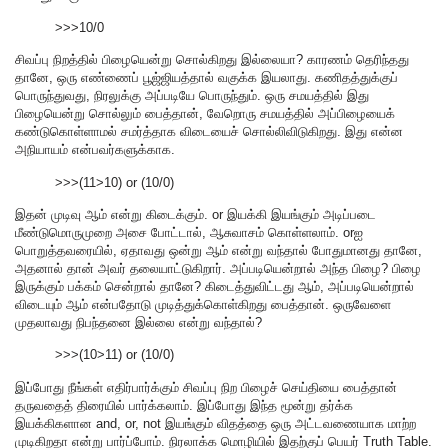
>>>10/0
சிவப்பு நிறத்தில் பிழையென்று சொல்கிறது இல்லையா? காரணம் தெரிந்தது
தானே, ஒரு எண்ணைப் பூஜ்ஜியத்தால் வகுக்க இயலாது. கணிதத்துக்குப்
பொருந்துவது, நிரலுக்கு அப்படியே பொருந்தும். ஒரு சமயத்தில் இது
பிழையென்று சொல்லும் பைத்தான், வேறொரு சமயத்தில் அப்பிழையைக்
கண்டுகொள்ளாமல் சமர்த்தாக விடையைச் சொல்லிவிடுகிறது. இது என்ன
அநியாயம் என்பவர்களுக்காக.
>>>(11>10) or (10/0)
இதன் முடிவு ஆம் என்று கிடைக்கும். or இயக்கி இயங்கும் அடிப்படை
மீண்டுமொருமுறை அசை போட்டால், ஆசுவாசம் கொள்ளலாம். orஐ
பொறுத்தவரையில், ஏதாவது ஒன்று ஆம் என்று வந்தால் போதுமானது தானே,
அதனால் தான் அவர் தலையாட்டுகிறார். அப்படியென்றால் அந்த பிழை? பிழை
இருக்கும் பக்கம் சென்றால் தானே? கிடைத்துவிட்டது ஆம், அப்படியென்றால்
விடையும் ஆம் என்பதோடு முடித்துக்கொள்கிறது பைத்தான். ஒருவேளை
முதலாவது நிபந்தனை இல்லை என்று வந்தால்?
>>>(10>11) or (10/0)
இப்போது நீங்கள் எதிர்பார்க்கும் சிவப்பு நிற பிழைச் செய்தியை பைத்தான்
தருவதைத் திரையில் பார்க்கலாம். இப்போது இந்த மூன்று தர்க்க
இயக்கிகளான and, or, not இயங்கும் விதத்தை ஒரு அட்டவணையாக மாற்ற
முடிகிறதா என்று பார்ப்போம். நிரலாக்க மொழியில் இதற்குப் பெயர் Truth Table.