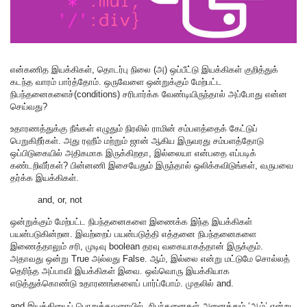
என்கணித இயக்கிகள், தொடர்பு நிலை (அ) ஒப்பீட்டு இயக்கிகள் குறித்துக்
கடந்த வாரம் பார்த்தோம். ஒருவேளை ஒன்றுக்கும் மேற்பட்ட
நிபந்தனைகளைச்(conditions) சரிபார்க்க வேண்டியிருந்தால் அப்போது என்ன
செய்வது?
உதாரணத்துக்கு நீங்கள் எழுதும் நிரலில் ராமின் சம்பளத்தைக் கேட்டுப்
பெறுகிறீர்கள். அது ரஹீம் மற்றும் ஜான் ஆகிய இருவரது சம்பளத்தோடு
ஒப்பிடுகையில் அதிகமாக இருக்கிறதா, இல்லையா என்பதை எப்படிக்
கண்டறிவீர்கள்? பின்னணி இசையேதும் இருந்தால் ஒலிக்கவிடுங்கள், வருபவை
தர்க்க இயக்கிகள்.
and, or, not
ஒன்றுக்கும் மேற்பட்ட நிபந்தனைகளை இணைக்க இந்த இயக்கிகள்
பயன்படுகின்றன. இவற்றைப் பயன்படுத்தி எத்தனை நிபந்தனைகளை
இணைத்தாலும் சரி, முடிவு boolean தரவு வகையாகத்தான் இருக்கும்.
அதாவது ஒன்று True அல்லது False. ஆம், இல்லை என்று மட்டுமே சொல்லத்
தெரிந்த அப்பாவி இயக்கிகள் இவை. ஒவ்வொரு இயக்கியாக
எடுத்துக்கொண்டு உதாரணங்களைப் பார்ப்போம். முதலில் and.
and இயக்கியைப் பொறுத்தவரையில், நிபந்தனைகள் அனைத்தும் ‘ஆம்’ என்று