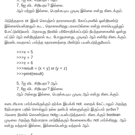
7, 6ஐ விட சிறியதா? இல்லை.
ஆம் மற்றும் இல்லை, பெறக்கூடிய முடிவு இல்லை என்று கிடைக்கும்.
அடுத்ததாக or. இவர் கொஞ்சம் தாராளவாதி. கோப்புகளில் ஒன்றிரண்டு
இல்லையென்றாலும் கூட, தொலைகிறது பரவாயில்லை என்று கையெழுத்துப்
போட்டுவிடுவார். அதாவது நிரலில் பரிசோதிக்கப்படும் நிபந்தனைகளில் ஒன்று
மட்டும் ஆம் என்றிருந்தால் கூட போதுமானது, முடிவும் ஆம் என்றே கிடைக்கும்.
இரண்டாவதாகப் பார்த்த உதாரணத்தை மீண்டும் பயன்படுத்துவோம்.
>>>x = 5
>>>y = 7
>>>z = 6
>>>result = (x < y) or (y < z)
>>>print(result)
5, 7ஐ விட சிறியதா? ஆம்.
7, 6ஐ விட சிறியதா? இல்லை.
ஆம் அல்லது இல்லை, பெறக்கூடிய முடிவு ஆம் என்று கிடைக்கும்.
கடைசியாக பார்க்கவிருக்கும் தர்க்க இயக்கி not. எதைக் கேட்டாலும் அதற்கு
நேர்மாறாக பதில் சொல்லும் நல்ல நண்பர் உங்களுக்கும் இருப்பார் தானே?
அவரை நிரலில் கொண்டுவர notஐ பயன்படுத்தலாம். கிடைக்கும் boolean
முடிவை அதற்கு நேர்மாறாக மாற்றித்தரும் வேலையையே not பார்க்கிறது. ஆம்
என்று வந்தால் இல்லை, இல்லையென்று வந்தால் ஆம்.