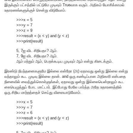
இருக்கும் பட்சத்தில் மட்டுமே முடிவும் Trueவாக வரும். அதிகம் யோசிக்காமல்
உதாரணங்களுக்குச் சென்று விடுவோம்.
>>>x = 5
>>>y = 7
>>>z = 9
>>>result = (x < y) and (y < z)
>>>print(result)
5, 7ஐ விட சிறியதா? ஆம்.
7, 9ஐ விட சிறியதா? ஆம்.
ஆம் மற்றும் ஆம், பெறக்கூடிய முடிவும் ஆம் என்று கிடைக்கும்.
இரண்டு நிபந்தனைகளுமே இல்லை என்றோ (அ) ஏதாவது ஒன்று இல்லை என்று
வந்தாலும் கூட முடிவு இல்லை தான். and ஒரு கண்டிப்பான அதிகாரி என்பதை
நினைவில் வைத்துக்கொள்ளுங்கள், ஏதாவது ஒன்று இல்லையென்றாலும் கூட
கையெழுத்துப் போட மாட்டார். இப்போது மேலே பார்த்த அதே உதாரணத்தில்
ஒரு சிறிய மாற்றத்தைச் செய்து விளையாடுவோம்.
>>>x = 5
>>>y = 7
>>>z = 6
>>>result = (x < y) and (y < z)
>>>print(result)
5, 7ஐ விட சிறியதா? ஆம்.