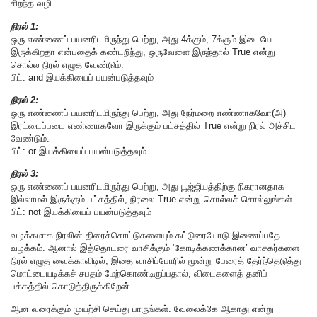
சிறந்த வழி.
நிரல் 1:
ஒரு எண்ணைப் பயனரிடமிருந்து பெற்று, அது 4க்கும், 7க்கும் இடையே
இருக்கிறதா என்பதைக் கண்டறிந்து, ஒருவேளை இருந்தால் True என்று
சொல்ல நிரல் எழுத வேண்டும்.
பிட்: and இயக்கியைப் பயன்படுத்தவும்
நிரல் 2:
ஒரு எண்ணைப் பயனரிடமிருந்து பெற்று, அது நேர்மறை எண்ணாகவோ(அ)
இரட்டைப்படை எண்ணாகவோ இருக்கும் பட்சத்தில் True என்று நிரல் அச்சிட
வேண்டும்.
பிட்: or இயக்கியைப் பயன்படுத்தவும்
நிரல் 3:
ஒரு எண்ணைப் பயனரிடமிருந்து பெற்று, அது பூஜ்ஜியத்திற்கு நிகரானதாக
இல்லாமல் இருக்கும் பட்சத்தில், நிரலை True என்று சொல்லச் சொல்லுங்கள்.
பிட்: not இயக்கியைப் பயன்படுத்தவும்
வழக்கமாக நிரலின் திரைச்சொட்டுகளையும் கட்டுரையோடு இணைப்பதே
வழக்கம். ஆனால் இத்தொடரை வாசிக்கும் ‘கோடிக்கணக்கான’ வாசகர்களை
நிரல் எழுத வைக்காவிடில், இதை வாசிப்போரில் மூன்று பேரைத் தேர்ந்தெடுத்து
மொட்டையடிக்கச் சபதம் மேற்கொண்டிருப்பதால், விடைகளைத் தனிப்
பக்கத்தில் கொடுத்திருக்கிறேன்.
ஆன வரைக்கும் முயற்சி செய்து பாருங்கள். வேலைக்கே ஆகாது என்று