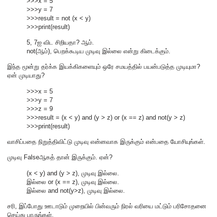
>>>x = 5
>>>y = 7
>>>result = not (x < y)
>>>print(result)
5, 7ஐ விட சிறியதா? ஆம்.
not(ஆம்), பெறக்கூடிய முடிவு இல்லை என்று கிடைக்கும்.
இந்த மூன்று தர்க்க இயக்கிகளையும் ஒரே சமயத்தில் பயன்படுத்த முடியுமா?
ஏன் முடியாது?
>>>x = 5
>>>y = 7
>>>z = 9
>>>result = (x < y) and (y > z) or (x == z) and not(y > z)
>>>print(result)
வாசிப்பதை நிறுத்திவிட்டு முடிவு என்னவாக இருக்கும் என்பதை யோசியுங்கள்.
முடிவு Falseஆகத் தான் இருக்கும். ஏன்?
(x < y) and (y > z), முடிவு இல்லை.
இல்லை or (x == z), முடிவு இல்லை.
இல்லை and not(y>z), முடிவு இல்லை.
சரி, இப்போது ஊடாடும் முறையில் பின்வரும் நிரல் வரியை மட்டும் பரிசோதனை
செய்து பாருங்கள்.