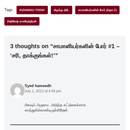
a
wi
n
h
h
c
tt
k
at
ar
Tags:
KIZHAKKU TODAY
கிழக்கு டுடே
சாமானியர்களின் போர் (தொடர்)
e
er
e
s
e
ரிஷிகேஷ் ராகவேந்திரன்
b
dI
A
o
n
p
3 thoughts on “சாமானியர்களின் போர் #1 –
o
p
‘சரி, தாக்குங்கள்!’”
k
Syed hameedh
July 1, 2022 at 4:46 pm
மிகவும் அருமை. அடுத்த கட்டுரைக்காக
காத்துக்கொண்டிருக்கிறேன்.