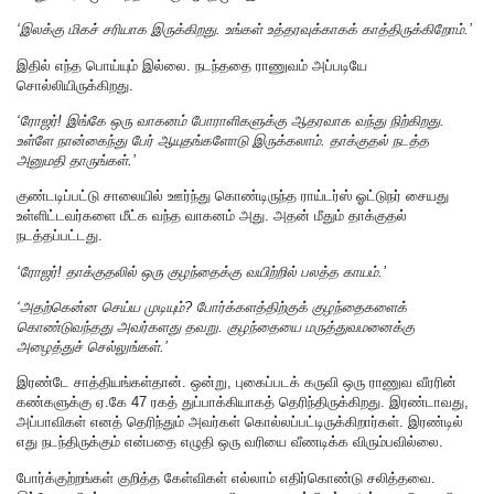
‘இலக்கு மிகச் சரியாக இருக்கிறது. உங்கள் உத்தரவுக்காகக் காத்திருக்கிறோம்.’
இதில் எந்த பொய்யும் இல்லை. நடந்ததை ராணுவம் அப்படியே
சொல்லியிருக்கிறது.
‘ரோஜர்! இங்கே ஒரு வாகனம் போராளிகளுக்கு ஆதரவாக வந்து நிற்கிறது.
உள்ளே நான்கைந்து பேர் ஆயுதங்களோடு இருக்கலாம். தாக்குதல் நடத்த
அனுமதி தாருங்கள்.’
குண்டடிப்பட்டு சாலையில் ஊர்ந்து கொண்டிருந்த ராய்டர்ஸ் ஓட்டுநர் சையது
உள்ளிட்டவர்களை மீட்க வந்த வாகனம் அது. அதன் மீதும் தாக்குதல்
நடத்தப்பட்டது.
‘ரோஜர்! தாக்குதலில் ஒரு குழந்தைக்கு வயிற்றில் பலத்த காயம்.’
‘அதற்கென்ன செய்ய முடியும்? போர்க்களத்திற்குக் குழந்தைகளைக்
கொண்டுவந்தது அவர்களது தவறு. குழந்தையை மருத்துவமனைக்கு
அழைத்துச் செல்லுங்கள்.’
இரண்டே சாத்தியங்கள்தான். ஒன்று, புகைப்படக் கருவி ஒரு ராணுவ வீரரின்
கண்களுக்கு ஏ.கே 47 ரகத் துப்பாக்கியாகத் தெரிந்திருக்கிறது. இரண்டாவது,
அப்பாவிகள் எனத் தெரிந்தும் அவர்கள் கொல்லப்பட்டிருக்கிறார்கள். இரண்டில்
எது நடந்திருக்கும் என்பதை எழுதி ஒரு வரியை வீணடிக்க விரும்பவில்லை.
போர்க்குற்றங்கள் குறித்த கேள்விகள் எல்லாம் எதிர்கொண்டு சலித்தவை.