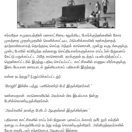
சர்வதேச சமுதாயத்தின் மனசாட்சியை உலுக்கிய, போர்க்குற்றங்களின் கோர
முகத்தை முதன்முதலில் வெளிக்காட்டிய, அமெரிக்காவின் உறக்கத்தைத்
தாற்காலிகமாகத் தொந்தரவு செய்த அந்தக் காணொளி, மூன்று வருடங்களுக்கு
முன்பு போரில் உயிரிழந்த தங்களது செய்தியாளர்களுக்காக ராய்டர்ஸ் நிறுவனம்
கேட்டு மறுக்கப்பட்ட அதே காணொளி. தாக்குதல் நடத்தப் பயன்படுத்தப்பட்ட
ஹெலிகாப்ட்டரில் இருந்து பதிவு செய்யப்பட்ட காட்சிகளில் ராணுவ வீரர்களுக்கு
இடையேயான உரையாடல் துல்லியமாகப் பதிவாகி இருந்தது.
என்ன நடந்தது? (புதுப்பிக்கப்பட்டது)
‘ரோஜர்! இங்கே பத்து, பனிரெண்டு பேர் இருக்கிறார்கள்.’
உண்மைதான். காணொளியில் அவர்கள் மிக இயல்பாக நின்று
பேசிக்கொண்டிருக்கிறார்கள்.
‘அவர்களில் நான்கு பேரிடம் ஆயுதங்கள் இருக்கின்றன.’
பதிவான காட்சிகளில் ராய்டர்ஸ் நிறுவன புகைப்படக்காரர் நமீர் நூர் எல்தீன்
தனது படக்கருவியோடு நடந்து வந்து கொண்டிருக்கிறார். அங்கிருந்தவர்களில்
வேறு எவரிடமும் எந்தவொரு ஆயுதமும் இல்லை.