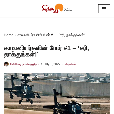
Skip
to
content
Home
»
சாமானியர்களின் போர் #1 – ‘சரி, தாக்குங்கள்!’
சாமானியர்களின் போர் #1 – ‘சரி,
தாக்குங்கள்!’
ரிஷிகேஷ் ராகவேந்திரன்
July 1, 2022
அரசியல்