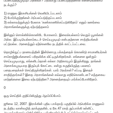
பயன்படுத்தமுடியும் அல்லவா? அவ்வாறு பயன்படுத்தினால் என்னவெல்லாம்
நடக்கும்?
1) ராணுவ இரகசியங்கள் வெளியிடப்படலாம்
2) போர்க்குற்றங்கள் அம்பலப்படுத்தப்படலாம்
3) எல்லாவற்றுக்கும் மேலாக ‘கண்காணிக்கப்படுகிறோம்’ எனும் உணர்வை
அரசாங்கங்களுக்கு ஏற்படுத்தலாம்
இன்னும் சொல்லிக்கொண்டே போகலாம். இவையெல்லாம் வெறும் யூகங்கள்
அல்ல. இப்படியெல்லாம்கூடச் செய்யமுடியும் என்பதற்கான சாத்தியங்கள்
மட்டுமல்ல. அனைத்தும் ஏற்கெனவே நடத்திக் காட்டப்பட்டவை.
தொழில்நுட்ப நாணயத்தின் இன்னொரு பக்கத்தைக் கொண்டு சாமானியர்கள்
சாம்ராஜ்ஜியங்களைப் பரிதவிக்க விட்டிருக்கிறார்கள். எங்களை ஒன்றும்
செய்யமுடியாது, எங்களிடம்தான் எல்லா அதிகாரமும் இருக்கிறது. நாங்கள்
அசைக்கமுடியாத இரும்புக் கோட்டை என்று கருதியிருந்த பலரைப்
பதைபதைக்கச் செய்திருக்கிறார்கள். யார் அவர்கள்? எப்படி இதைச்
சாதித்தார்கள்? இதை அரசாங்கங்கள் எவ்வாறு எதிர்கொண்டன? எத்தகைய
மாற்றங்களை இவை ஏற்படுத்தின? அனைத்தையும் பார்க்கப்போகிறோம்.
0
ஒரு செய்திக் குறிப்பிலிருந்து ஆரம்பிப்போம்.
ஜூலை 12, 2007. இராக்கின் புதிய பாக்தாத் பகுதியில் அமெரிக்க ராணுவம்
நடத்திய வான்வழித் தாக்குதலில், ஏ.கே.47 ரகத் துப்பாக்கி உள்ளிட்ட
ஆயுதங்களோடு சுற்றித்திரிந்த பன்னிரண்டு பேர் சுட்டுக்கொல்லப்பட்டனர்,