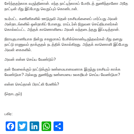
சேர்ந்ததற்காக வருந்தினான். எந்த நாட்டிற்காகப் போரிடத் துணிந்தானோ அதே
நாட்டின் மீது இப்போது வெறுப்பும் கொண்டான்.
உயர்மட்ட கணினிகளில் ஊடுருவி அதன் ரகசியங்களைப் பார்ப்பது அவன்
அன்றாடங்களில் ஒன்றாகிப் போனது. ராய்டர்ஸ் நிறுவன செய்தியாளர்கள்
கொல்லப்பட்ட அந்தக் காணொளியை அவன் வந்தடைந்தது இப்படித்தான்.
நிராயுதபாணியாக நின்று சகஜமாகப் பேசிக்கொண்டிருந்தவர்கள் மீது தனது
நாட்டு ராணுவம் தாக்குதல் நடத்திக் கொல்கிறது. அந்தக் காணொளி இப்போது
அவன் கைகளில்.
அவன் என்ன செய்ய வேண்டும்?
தன் வேலைக்கும் நாட்டுக்கும் உண்மையானவனாக இருந்து ரகசியம் காக்க
வேண்டுமா? அல்லது துணிந்து உண்மையை உலகறியச் செய்ய வேண்டுமா?
என்ன செய்தான் பிராட்லி மேனிங்?
(தொடரும்)
பகிர:
F
T
Li
W
S