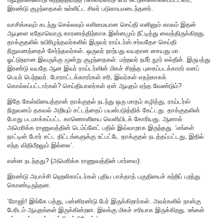
இரண்டு குழந்தைகள் உள்ளிட்ட சிலர் படுகாயமடைந்தனர்.
வாசிக்கவும் கடந்து செல்லவும் எளிமையான செய்தி எனினும் காலம் இதன்
ஆயுளை ஏதோவொரு காரணத்திற்காக இன்னமும் நீட்டித்து வைத்திருக்கிறது.
தாக்குதலில் உயிரிழந்தவர்களில் இருவர் ராய்டர்ஸ் சர்வதேச செய்தி
நிறுவனத்தைச் சேர்ந்தவர்கள். ஒருவர் நாற்பது வயதான சையது மா.
ஓட்டுநரான இவருக்கு மூன்று குழந்தைகள். மற்றவர் நமீர் நூர் எல்தீன். இருபத்து
இரண்டு வயதே ஆன இவர் ராய்டர்ஸின் மிகச் சிறந்த புகைப்படக்காரர் எனப்
பெயர் பெற்றவர். போராட்டக்காரர்கள் சரி, இவர்கள் எதற்காகக்
கொல்லப்பட்டார்கள்? செய்தியாளர்கள் ஏன் ஆயுதம் ஏந்த வேண்டும்?
இதே கேள்வியைத்தான் தாக்குதல் நடந்து ஒரு மாதம் கழித்து, ராய்டர்ஸ்
நிறுவனம் தகவல் அறியும் சட்டத்தைப் பயன்படுத்திக் கேட்டது. தாக்குதலின்
போது படமாக்கப்பட்ட காணொளியை வெளியிடக் கோரியது. ஆனால்
அமெரிக்க ராணுவத்தின் டெம்ப்ளேட் பதில் இவ்வாறாக இருந்தது. ‘எங்கள்
நாட்டின் போர் சட்ட திட்டங்களுக்கு உட்பட்டே தாக்குதல் நடத்தப்பட்டது, இதில்
எந்த விதிமீறலும் இல்லை’.
என்ன நடந்தது? (அமெரிக்க ராணுவத்தின் பார்வை):
இரண்டு அபாச்சி ஹெலிகாப்டர்கள் புதிய பாக்தாத் பகுதியைச் சுற்றிப் பறந்து
கொண்டிருந்தன.
‘ரோஜர்! இங்கே பத்து, பன்னிரண்டு பேர் இருக்கிறார்கள். அவர்களில் நான்கு
பேரிடம் ஆயுதங்கள் இருக்கின்றன. இலக்கு மிகச் சரியாக இருக்கிறது. உங்கள்