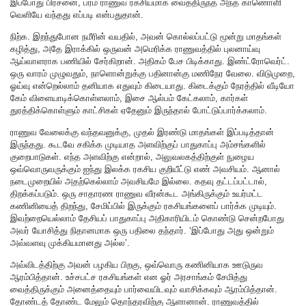
இப்போது பிரச்னை, பரம ராணுவ ரகசியமாக வைத்திருந்த அந்த காணொளி
வெளியே வந்தது எப்படி என்பதுதான்.
நிற்க. இறந்துபோன நமீரின் வயதில், அவன் கொல்லப்பட்டு மூன்று மாதங்கள்
கழித்து, அதே இராக்கில் ஒருவன் அமெரிக்க ராணுவத்தில் புலனாய்வு
ஆய்வாளராக பணியில் சேர்கிறான். அதிகம் பேச பிடிக்காது. இண்ட்ரோவெர்ட்.
ஒரு வாரம் முழுவதும், நாளொன்றுக்கு பதினான்கு மணிநேர வேலை. விடுமுறை,
ஓய்வு என்றெல்லாம் தனியாக எதுவும் கிடையாது. கிடைக்கும் நேரத்தில் வீடியோ
கேம் விளையாடிக்கொள்ளலாம், இசை ஆல்பம் கேட்கலாம், கார்கள்
துரத்திக்கொள்ளும் காட்சிகள் ஏதேனும் இருந்தால் போட்டுப்பார்க்கலாம்.
ராணுவ வேலைக்கு வந்தவனுக்கு, முதல் இரண்டு மாதங்கள் இப்படித்தான்
இருந்தது. கூடவே சகிக்க முடியாத அளவிற்குப் பாதுகாப்பு அம்சங்களில்
குறைபாடுகள். எந்த அளவிற்கு என்றால், அலுவலகத்திற்குள் நுழைய
ஒவ்வொருவருக்கும் ஐந்து இலக்க ரகசிய குறியீட்டு எண் அவசியம். ஆனால்
நடைமுறையில் அதற்கெல்லாம் அவசியமே இல்லை. கதவு தட்டப்பட்டால்,
திறக்கப்படும். ஒரு சாதாரண ராணுவ வீரன்கூட அங்கிருக்கும் உயர்மட்ட
கணினியைத் திறந்து, சேமிப்பில் இருக்கும் ரகசியங்களைப் பார்க்க முடியும்.
இவற்றையெல்லாம் தேசியப் பாதுகாப்பு அதிகாரியிடம் கொண்டு சென்றபோது
அவர் யோசித்து நிதானமாக ஒரு பதிலை தந்தார். ‘இப்போது அது ஒன்றும்
அவ்வளவு முக்கியமானது அல்ல’.
அவ்விடத்திற்கு அவன் பழகிய பிறகு, ஒவ்வொரு கணினியாக ஊடுருவ
ஆரம்பித்தான். உச்சபட்ச ரகசியங்கள் என ஓர் அரசாங்கம் சேமித்து
வைத்திருக்கும் அனைத்தையும் பார்வையிடவும் வாசிக்கவும் ஆரம்பித்தான்.
தோண்டத் தோண்ட மேலும் தொந்தரவிற்கு ஆளானான். ராணுவத்தில்