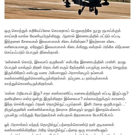
ஒரு கொத்துக் கறிவேப்பிலை கொசுறாகப் பெறுவதற்கே நூறு ரூபாய்க்குக்
காய்கறி வாங்க வேண்டியிருக்கிறது. ஆனால் இணையத்தில் மட்டும் எப்படி
இத்தனை சேவைகள் இலவசமாகக் கிடைக்கின்றன? இதற்கான விடை
எளிமையானது. ஏதேனும் இலவசமாகக் கிடைக்கிறது என்றால் அங்கே விற்பனை
செய்யப்படும் பொருள் நீங்கள்தான்.
‘உன்னைக் கொடு, இலவசம் தருவேன்’ என்பதே இணையத்தின் பாலிசி. நமது
பொருள் வாங்கும் திறன் தொடங்கி வரும் தேர்தலில் யாருக்கு வாக்கு செலுத்த
இருக்கிறோம் என்பது வரை அமேசானும் அரசாங்கமும் நம்மைக்
கண்காணித்துக்கொண்டிருக்கிறார்கள். நம்முடைய நகர்வுக்காகக்
காத்துக்கொண்டிருக்கிறார்கள்.
‘என்ன அநியாயம் இது? சதா கண்காணிப்பு வளையத்திற்குள் எப்படி இருப்பது?
தனியுரிமை என்ற ஒன்று இருக்கிறதா இல்லையா? எல்லாவற்றுக்கும் காரணம்
இந்த செல்போனும் அதன் தொழில்நுட்பமும்தான். இனி அதை ஒருபோதும்…’
திருக்குறளின் எண்ணிக்கைக்கு நிகராக நீங்களும் நானும் இதையெல்லாம்
முயன்று பார்த்துத் தோற்றவர்கள் என்பதால் நிதானமாக யோசிப்போம்.
ஓர் அரசாங்கம் எந்தத் தொழில்நுட்பத்தைக்கொண்டு தன் குடிகளைக்
கண்காணிக்கிறதோ அதே தொழில்நுட்பத்தை ஒரு சாமானியனும்