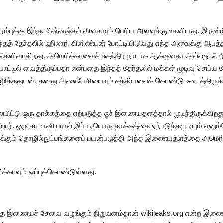
த டிரம்புக்கு இந்த மின்னஞ்சல் விவகாரம் பெரிய அளவுக்கு உதவியது. இ
. ‘இந்தத் தேர்தலில் ஹிலாரி கிளிண்டன் போட்டியிடுவது எந்த அளவுக்கு ஆபத்
 தெளிவாகிறது. அமெரிக்காவைச் சுதந்திர நாடாக ஆக்குவதா அல்லது பெ
பாட்டில் வைத்திருப்பதா என்பதை இந்தத் தேர்தலில் மக்கள் முடிவு செய்ய
்ததுடன், தனது அலைபேசியையும் சுத்தியலைக் கொண்டு உடைத்திருக்கிறா
ிட்டு ஒரு தாக்கத்தை ஏற்படுத்த ஓர் இணையதளத்தால் முடிந்திருக்கிற
ிறார். ஒரு சாமானியரால் இப்படியொரு தாக்கத்தை ஏற்படுத்தமுடியும் எனும்
ருக்கும் தொழில்நுட்பங்களைப் பயன்படுத்தி அந்த இணையதளத்தை அமெரிக
க்காவும் ஒப்புக்கொண்டுள்ளது.
ர்ந்த இணையச் சேவை வழங்கும் நிறுவனம்தான் wikileaks.org என்ற