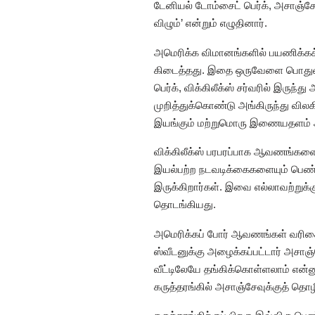
டேனியல் டோம்சைட் பெர்க், அசாஞ்ச
விழும்’ என்றும் எழுதினார்.
அமெரிக்க விமானங்களில் பயணிக்கக் கூ
கிடைத்தது. இதை ஒருவேளை பொதுவில
பெர்க், விக்கிலீக்ஸ் சர்வரில் இர
முறித்துக்கொண்டு அங்கிருந்து வி
இயங்கும் மற்றுமொரு இணையதளம் 
விக்கிலீக்ஸ் பரபரப்பாக ஆவணங்களை
இயல்பற்ற நடவடிக்கைகளையும் பெண்க
இருக்கிறார்கள். இவை எல்லாவற்றுக்க
தொடங்கியது.
அமெரிக்கப் போர் ஆவணங்கள் வரிசையாக
ஸ்வீடனுக்கு அழைக்கப்பட்டார் அசா
வீட்டிலேயே தங்கிக்கொள்ளலாம் என்
கருத்தரங்கில் அசாஞ்சேவுக்குத் தொ