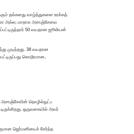
்கும் தங்களது வாழ்த்துகளை உரக்கத்
டபமோ அல்ல; மாறாக அசாஞ்சேவை
்பட்டிருந்தார் 50 வயதான ஜூலியன்
ந்து முடிந்தது. 38 வயதான
ட்டிருப்பது கொடூரமான,
. அசாஞ்சேவின் தொழில்நுட்ப
்டிருக்கிறது. ஒருவகையில் அவர்
ுமான ஜெர்மனியைச் சேர்ந்த