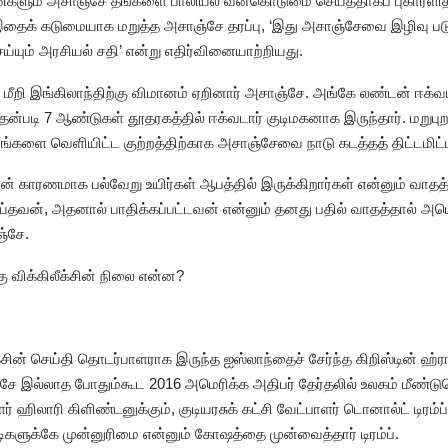
 பெண்களும் அசாஞ்சே தங்களை பாலியல் வன்கொடுமை செய்ததாகப் புகாரளி
இதைக் கடுமையாக மறுத்த அசாஞ்சே தரப்பு, ‘இது அசாஞ்சேவை இழிவு படுத
யும் அரசியல் சதி’ என்று எதிர்வினையாற்றியது.
ீறி இங்கிலாந்திற்கு விமானம் ஏறினார் அசாஞ்சே. அங்கே லண்டன் ஈக்வடார
ன்படி 7 ஆண்டுகள் தூதரகத்தில் ஈக்வடார் குடிமகனாக இருந்தார். மறுபுறம
ங்களை வெளியிட்ட குற்றத்திற்காக அசாஞ்சேவை நாடு கடத்தத் திட்டமிட்
ன் காரணமாக பல்வேறு உயிர்கள் ஆபத்தில் இருக்கிறார்கள் என்னும் வாத
தவன், அதனால் பாதிக்கப்பட்டவன் என்னும் தனது பதில் வாதத்தால் அமெர
ஞ்சே.
ு விக்கிலீக்சின் நிலை என்ன?
சின் செய்தி தொடர்பாளராக இருந்த ஐஸ்லாந்தைச் சேர்ந்த கிறிஸ்டின் 
்சே இல்லாத போதும்கூட 2016 அமெரிக்க அதிபர் தேர்தலில் உலகம் மீண்ட
ர் ஹிலாரி கிளிண்டனுக்கும், குடியரசுக் கட்சி வேட்பாளர் டொனால்ட் டிர
டிகளுக்கே முன்னுரிமை என்னும் கோஷத்தை முன்வைத்தார் டிரம்ப்.