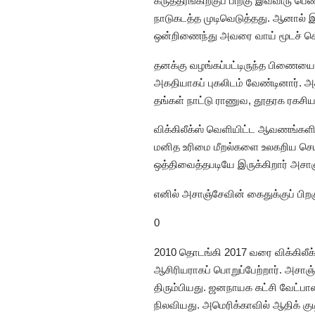
கருத்தரங்கிற்குப் பிறகு இவ்விரு
நாடுகடத்த முடிவெடுத்தது. ஆனால் 
ஒன்றிணைந்து அவரை வாய் மூடச் செய்
தனக்கு வழங்கப்பட்டிருந்த பிணையை ம
அகதியாகப் புகலிடம் வேண்டினார். அத
தங்கள் நாட்டு ராணுவ, தூதரக ரகசிய
விக்கிலீக்ஸ் வெளியிட்ட ஆவணங்களி
மனித உரிமை மீறல்களை உலகறிய செய்
ஒத்திவைத்தபடியே இருக்கிறார் அசா
எனில் அசாஞ்சேவின் கைதுக்குப் பிறக
0
2010 தொடங்கி 2017 வரை விக்கிலீக்
ஆசிரியராகப் பொறுப்பேற்றார். அசாஞ
திரும்பியது. ஜனநாயக கட்சி வேட்பாள
நிலவியது. அமெரிக்காவில் ஆதிக் கு