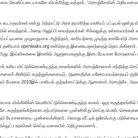
ேவை வெளிப்படையாகவே விமர்சித்து வந்தார். ‘அசாஞ்சேவின் அறியாமையி
டாதவர்கள் என்று அந்நாட்டு அரசு தயாரித்த ரகசியப் பட்டியல் ஒன்று விக்
் வைத்தால், அதை அனுப்பி வைத்தவர்கள் சிக்கலுக்கு உள்ளாவார்கள் 
ுந்து அப்பட்டியலை முழுவதுமாக அழித்தார். காரியத்தை முடித்த கையோடு
லகி தனியாக openleaks.org என்றொரு இணையதளத்தைத் தொடங்கினார். கி
அது. இவ்விலகலை இரண்டு ஆளுமைகளுக்கு இடையேயான மோதலாகப் பார்
க் கசிய விட்டுக்கொண்டிருந்த காலங்களில் அசாஞ்சேவைச் சந்தித்த செய
ளைச் சீண்டும் கருத்துக்களையும், ஆணாதிக்க மனோபாவத்தையும் குறிப
ும் மேலாக 2010இல் பாலியல் குற்றச்சாட்டுக்கு ஆளானார் அசாஞ்சே. அவரத
 விக்கிலீக்ஸ் வெளியிட்டுக்கொண்டிருந்த காலம். ஒரு கருத்தரங்கில் பே
ஞ்சே. கருத்தரங்கிற்கான ஏற்பாடுகளை முன்னின்று செய்த பெண், செலவ
னும் யோசனையை முன்வைக்கிறார். அவரது வீட்டில் ஒரேயொரு படுக்கைய
ழில்நுட்ப உதவிகள் செய்த வகையில் அறிமுகமானார்.