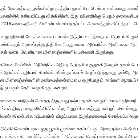
்தல் பிரசாரத்தை முன்னின்று நடத்திய ஜான் பொடெஸ்டா என்பவரது கணக்க
்தில் கசியவிட்டது விக்கிலீக்ஸ். இது ஹிலாரிக்கு பெரும் தலைவலிய
016 வரை ஹிலாரி கிளிண்டன் சம்பந்தப்பட்ட அனைத்தும் கிட்டத்தட்ட ப
்று ஹிலாரி வேடிக்கையாகப் பயன்படுத்திய வார்த்தைகள் தொடங்கி மு
கிவரும் அமைப்புக்கு நிதி கோரியது வரை, அமெரிக்க அரசியலை அவர் 
ங்கள் வரை, வெளியான மின்னஞ்சல்களில் பதிவாகி இருந்தது.
ென் கேப்லின், ‘அமெரிக்க அதிபர் தேர்தலில் குறுக்கிடுவதன் மூலம் டொன
ின் நோக்கம். ஹிலாரி கிளிண்டனின் தரப்பைச் சேதப்படுத்துவது ஒன்றே அச
யான மின்னஞ்சல்களின் உண்மைத்தன்மையை ஒருபோதும் நாங்கள் ஆராயப்
ருப்பதும் தெரியவருகிறது’ என்றார்.
ணக்கை ஊடுருவி அதைத் திருடியது ரஷ்யாதான் என்னும் வாதம் ஹிலாரி 
ாங்கள் திருடியதை விக்கிலீக்ஸுக்கு அனுப்பி வைத்தது என்றும் சொன்னது
்ல வேண்டுமென்பதே ரஷ்யாவின் விருப்பமாக இருந்ததாகவும் சொல்லப்படுவத
டுத்திக்கொண்டதாக ஒரு யூகம் முன்வைக்கப்பட்டது. அதை ரஷ்ய அதிபர் 
்யாவுக்கு எதிரான இந்த குற்றச்சாட்டுக்களைச் சொல்பவர்களை நோக்கி ‘ஹிஸ