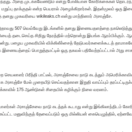
ிவந்தது. அதை முடக்கவேண்டும் என்று போலியான கோரிக்கைகள் தொடர்ந்து
 மறுப்பு தாக்குதல் என்ற பெயரால் அழைக்கிறார்கள். இதன்மூலம் ஒரு
க்கத் தனது முகவரியை wikileaks.ch என்று மாற்றினார் அசாஞ்சே.
, அதாவது 507 வெவ்வேறு இடங்களில் தனது இணையதளத்தை நகலெடுத்து வை
யைத் தடைசெய்த சிறிது நேரத்தில் மற்றொன்று இயங்க ஆரம்பிக்கும். ஆ
்று. பழைய முகவரியில் விக்கிலீக்சைத் தேடுபவர்களைக்கூடத் தாமாகவே 
ணையத்தைப் பொறுத்தமட்டில் ஒரு தகவல் பதிவேற்றப்பட்டால் அது சாக
 செயலாளர் பிரீத்தி பாட்டீல், அசாஞ்சேவை நாடு கடத்தும் அமெரிக்கா
க அசாஞ்சே மேல் முறையீடு செய்வதற்கான இறுதி வாய்ப்பும் தரப்பட்டிரு
க்காவில் 175 ஆண்டுகள் சிறையில் கழிக்கும் நிலை வரலாம்.
ையாளர்கள் அசாஞ்சேவை நாடு கடத்தக் கூடாது என்று இங்கிலாந்திடம் க
ப்பட்ட மனுவிற்குத் தேவைப்படும் ஒரு மில்லியன் கையெழுத்தில், ஏற்னவே உ