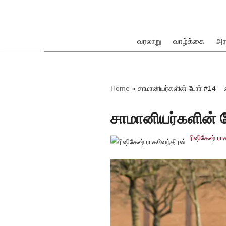
Skip
to
வரலாறு
வாழ்க்கை
அர
content
ok
Home
»
சாமானியர்களின் போர் #14 – விக
சாமானியர்களின் போ
ரிஷிகேஷ் ரா
pp