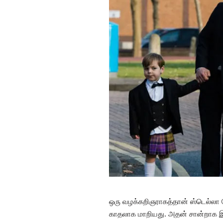
ஒரு வழக்கறிஞராகத்தான் ஸ்டெல்லா
காதலாக மாறியது. அதன் சான்றாக இர