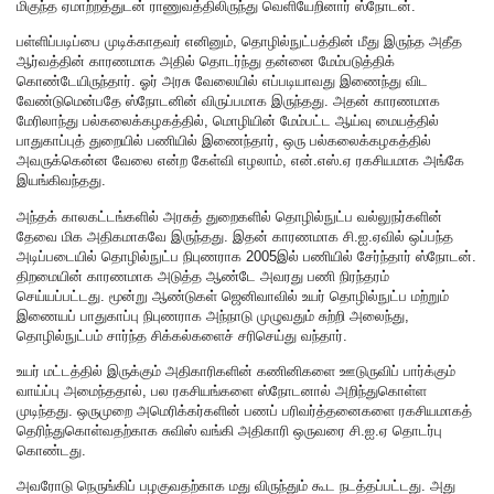
மிகுந்த ஏமாற்றத்துடன் ராணுவத்திலிருந்து வெளியேறினார் ஸ்நோடன்.
பள்ளிப்படிப்பை முடிக்காதவர் எனினும், தொழில்நுட்பத்தின் மீது இருந்த அதீத
ஆர்வத்தின் காரணமாக அதில் தொடர்ந்து தன்னை மேம்படுத்திக்
கொண்டேயிருந்தார். ஓர் அரசு வேலையில் எப்படியாவது இணைந்து விட
வேண்டுமென்பதே ஸ்நோடனின் விருப்பமாக இருந்தது. அதன் காரணமாக
மேரிலாந்து பல்கலைக்கழகத்தில், மொழியின் மேம்பட்ட ஆய்வு மையத்தில்
பாதுகாப்புத் துறையில் பணியில் இணைந்தார், ஒரு பல்கலைக்கழகத்தில்
அவருக்கென்ன வேலை என்ற கேள்வி எழலாம், என்.எஸ்.ஏ ரகசியமாக அங்கே
இயங்கிவந்தது.
அந்தக் காலகட்டங்களில் அரசுத் துறைகளில் தொழில்நுட்ப வல்லுநர்களின்
தேவை மிக அதிகமாகவே இருந்தது. இதன் காரணமாக சி.ஐ.ஏவில் ஒப்பந்த
அடிப்படையில் தொழில்நுட்ப நிபுணராக 2005இல் பணியில் சேர்ந்தார் ஸ்நோடன்.
திறமையின் காரணமாக அடுத்த ஆண்டே அவரது பணி நிரந்தரம்
செய்யப்பட்டது. மூன்று ஆண்டுகள் ஜெனிவாவில் உயர் தொழில்நுட்ப மற்றும்
இணையப் பாதுகாப்பு நிபுணராக அந்நாடு முழுவதும் சுற்றி அலைந்து,
தொழில்நுட்பம் சார்ந்த சிக்கல்களைச் சரிசெய்து வந்தார்.
உயர் மட்டத்தில் இருக்கும் அதிகாரிகளின் கணினிகளை ஊடுருவிப் பார்க்கும்
வாய்ப்பு அமைந்ததால், பல ரகசியங்களை ஸ்நோடனால் அறிந்துகொள்ள
முடிந்தது. ஒருமுறை அமெரிக்கர்களின் பணப் பரிவர்த்தனைகளை ரகசியமாகத்
தெரிந்துகொள்வதற்காக சுவிஸ் வங்கி அதிகாரி ஒருவரை சி.ஐ.ஏ தொடர்பு
கொண்டது.
அவரோடு நெருங்கிப் பழகுவதற்காக மது விருந்தும் கூட நடத்தப்பட்டது. அது