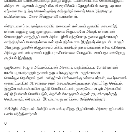
ஒபாமாவின் வார்த்தைகளைத் தனது இறுதி நம்பிக்கையாகக் கொண்டிருந்தார்
ஸ்நோடன். ஆனால் அதுவும் மிக விரைவிலேயே நொறுங்கிப்போனது. ஒபாமா,
ஏற்கெனவே நடந்த கொண்டிருந்த அத்துமீறல்களைத் தொடர்ந்ததோடு
மட்டுமல்லாமல், அதை இன்னும் விரிவாக்கினார்.
ஸ்நோடனைப் பொருத்தவரையில் தலைவன் என்பவன் முதலில் செயலாற்றி
மற்றவர்களுக்கு ஒரு முன்னுதாரணமாக இருப்பவனே அன்றி, மற்றவர்கள்
செயலாற்றக் காத்திருப்பவன் அல்ல. இனி எந்தவொரு தலைவனுக்காகவும்
காத்திருக்கப் போவதில்லை என்பதில் தீர்க்கமாக இருந்தார் ஸ்நோடன். மேலும்
அவருக்கு முதலில் சி.ஐ.ஏவைப் பற்றிய ரகசியத் தகவல்களைக் கசிய விடுவதா,
அல்லது என்.எஸ்.ஏவைப் பற்றிய ரகசியங்களை பொதுவில் வைப்பதா என்றொரு
குழப்பம் இருந்தது.
ஒருவேளை சி.ஐ.ஏ அம்பலப்பட்டால் அதனால் பாதிக்கப்படப் போகிறவர்கள்
ரகசிய முகவர்களும் தகவல் தருபவர்களும்தான். சுருக்கமாகச்
சொல்லுவதென்றால் தனி மனிதர்கள் பிரச்னைக்கு உள்ளாவார்கள், அவர்களைக்
கைகாட்டிவிட்டு அரசாங்கம் தான் செய்யவேண்டியதைத் தொடர்ந்து செய்யும்.
இதுவே என்.எஸ்.ஏவின குட்டு வெளிப்பட்டால், முறைகேடான ஓர் அமைப்பின்
அட்டூழியங்கள் வெளிப்படும், அரசின் கோரமுகம் அதன் குடிமக்களுக்குத்
தெரியவரும். ஸ்நோடன், இரண்டாவது வாய்ப்பை தேர்ந்தெடுத்தார்.
2010இல் ஸ்நோடன் மீண்டும் என்.எஸ்.ஏவிற்கு திரும்பினார். அவரை ஜப்பானில்
பணியமர்த்தினார்கள்.
0