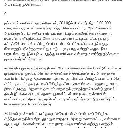
அவர் பகிர்ந்துகொண்டார்.
0
ஜப்பானில் பணியிலிருந்த ஸ்நோடன், 2011இல் மேரிலாந்திற்கு 2,00,000
டாலர்கள் வருடச் சம்பளத்திற்கு மாற்றம் செய்யப்பட்டார். அமெரிக்காவின்
அனைத்து பெரிய தனியார் நிறுவனங்களிடமும் கைகோர்த்த என்.எஸ்.ஏ,
மக்களின் தனியுரிமைகள் அனைத்தையும் காற்றில் பறக்க விட்டது. ஒரு
கட்டத்தில் என்.எஸ்.ஏவிற்கு தெரியாமல் அமெரிக்காவில் எவருமே ஒரு
மின்னணுப் பரிவர்த்தனையிலும் ஈடுபட முடியாது என்னும் சூழல் நிலவ
தொடங்கியது. இனியும் பொறுத்து பயனில்லை என்பதை உணர்ந்து தீர்க்கமாக
முடிவெடுத்தார் ஸ்நோடன்.
உலகத்தின் முன்பு எந்த மாதிரியான ஆவணங்களை வைக்கவேண்டும் என்பதை
முடிவுசெய்து முதலில் அவற்றைச் சேகரிக்கத் தொடங்கினார், அரசுத்துறை
கணினிகளிலிருந்து தேவையானவற்றைத் தரவிறக்கம் செய்துகொண்டார்.அவர்
அப்போது வகித்துவந்த பதவியிலிருந்து சில ஆவணங்களை அணுக முடியாத
நிலையிருந்தது. அதனால் தன் சம்பளத்தைக் குறைத்துக்கொண்டு ஹவாய்
தீவில் இயங்கிவரும் பூஸ் ஆலன் ஹாமில்ட்டன் என்ற அமெரிக்காவின்
மிகப்பெரிய, சக்திவாய்ந்த தனியார் பாதுகாப்பு ஒப்பந்ததார நிறுவனத்திடம்
வேலைக்காக விண்ணப்பித்தார்.
2013இல் முன்னாள் அரசுத்துறை அதிகாரிகள் அதிகம் பணியிலிருந்த
அந்நிறுவனத்தில் ஸ்நோடனும் இணைந்தார். அவரது கணக்குப்படி, என்.எஸ்.ஏ
ஆடிய ஆட்டங்களின் சாட்சியமாக நிறைய ஆவணங்கள் அந்நிறுவனத்தில்