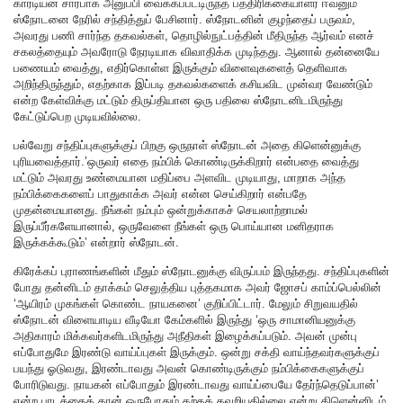
கார்டியன் சார்பாக அனுப்பி வைக்கப்பட்டிருந்த பத்திரிக்கையாளர் ஈவனும்
ஸ்நோடனை நேரில் சந்தித்துப் பேசினார். ஸ்நோடனின் குழந்தைப் பருவம்,
அவரது பணி சார்ந்த தகவல்கள், தொழில்நுட்பத்தின் மீதிருந்த ஆர்வம் எனச்
சகலத்தையும் அவரோடு நேரடியாக விவாதிக்க முடிந்தது. ஆனால் தன்னையே
பணையம் வைத்து, எதிர்கொள்ள இருக்கும் விளைவுகளைத் தெளிவாக
அறிந்திருந்தும், எதற்காக இப்படி தகவல்களைக் கசியவிட முன்வர வேண்டும்
என்ற கேள்விக்கு மட்டும் திருப்தியான ஒரு பதிலை ஸ்நோடனிடமிருந்து
கேட்டுப்பெற முடியவில்லை.
பல்வேறு சந்திப்புகளுக்குப் பிறகு ஒருநாள் ஸ்நோடன் அதை கிளென்னுக்கு
புரியவைத்தார்.’ஒருவர் எதை நம்பிக் கொண்டிருக்கிறார் என்பதை வைத்து
மட்டும் அவரது உண்மையான மதிப்பை அளவிட முடியாது, மாறாக அந்த
நம்பிக்கைகளைப் பாதுகாக்க அவர் என்ன செய்கிறார் என்பதே
முதன்மையானது. நீங்கள் நம்பும் ஒன்றுக்காகச் செயலாற்றாமல்
இருப்பீர்களேயானால், ஒருவேளை நீங்கள் ஒரு பொய்யான மனிதராக
இருக்கக்கூடும்’ என்றார் ஸ்நோடன்.
கிரேக்கப் புராணங்களின் மீதும் ஸ்நோடனுக்கு விருப்பம் இருந்தது. சந்திப்புகளின்
போது தன்னிடம் தாக்கம் செலுத்திய புத்தகமாக அவர் ஜோசப் காம்ப்பெல்லின்
‘ஆயிரம் முகங்கள் கொண்ட நாயகனை’ குறிப்பிட்டார். மேலும் சிறுவயதில்
ஸ்நோடன் விளையாடிய வீடியோ கேம்களில் இருந்து ‘ஒரு சாமானியனுக்கு
அதிகாரம் மிக்கவர்களிடமிருந்து அநீதிகள் இழைக்கப்படும். அவன் முன்பு
எப்போதுமே இரண்டு வாய்ப்புகள் இருக்கும். ஒன்று சக்தி வாய்ந்தவர்களுக்குப்
பயந்து ஓடுவது, இரண்டாவது அவன் கொண்டிருக்கும் நம்பிக்கைகளுக்குப்
போரிடுவது. நாயகன் எப்போதும் இரண்டாவது வாய்ப்பையே தேர்ந்தெடுப்பான்’
என்ற பாடத்தைத் தான் ஒருபோதும் கற்கத் தவறியதில்லை என்று கிளென்னிடம்