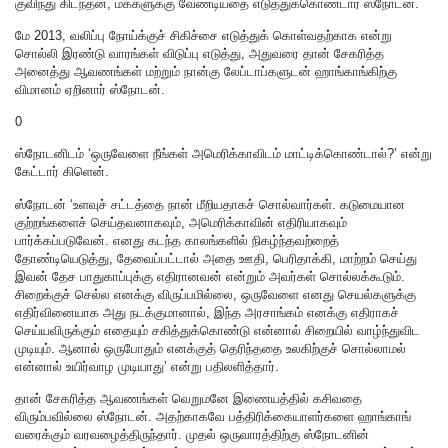
குவிந்து கிடந்தன, மக்களுக்கு வேண்டியதை எடுத்துக்கொண்டார் ஸ்நோடன்.
மே 2013, வலிப்பு நோய்க்குச் சிகிச்சை எடுத்துக் கொள்வதற்காக என்று
சொல்லி இரண்டு வாரங்கள் விடுப்பு எடுத்து, அதுவரை தான் சேகரித்த
அனைத்து ஆவணங்கள் மற்றும் நான்கு லேப்டாப்களுடன் ஹாங்காங்கிற்கு
விமானம் ஏறினார் ஸ்நோடன்.
0
ஸ்நோடனிடம் ‘ஒருவேளை நீங்கள் அமெரிக்காவிடம் மாட்டிக்கொண்டால்?’ என்று
கேட்டார் கிளென்.
ஸ்நோடன் ‘உளவுச் சட்டத்தை நான் மீறியதாகச் சொல்வார்கள். கடுமையான
குற்றங்களைச் செய்தவனாகவும், அமெரிக்காவின் எதிரியாகவும்
பார்க்கப்படுவேன். எனது கடந்த காலங்களில் நிகழ்ந்தவற்றைத்
தோண்டியெடுத்து, தேவைப்பட்டால் அதை ஊதி, பெரிதாக்கி, மாற்றம் செய்து
இவன் தேச பாதுகாப்புக்கு எதிரானவன் என்றும் அவர்கள் சொல்லக்கூடும்.
சிறைக்குச் செல்ல எனக்கு விருப்பமில்லை, ஒருவேளை எனது செயல்களுக்கு
எதிர்வினையாக அது நடக்குமானால், இந்த அரசாங்கம் எனக்கு எதிராகச்
செய்யவிருக்கும் எதையும் சகித்துக்கொண்டு என்னால் சிறையில் வாழ்ந்துவிட
முடியும். ஆனால் ஒருபோதும் எனக்குத் தெரிந்ததை உலகிற்குச் சொல்லாமல்
என்னால் உயிர்வாழ முடியாது’ என்று பதிலளித்தார்.
தான் சேகரித்த ஆவணங்கள் வெறுமனே இணையத்தில் கசிவதை
விரும்பவில்லை ஸ்நோடன். அதற்காகவே பத்திரிக்கையாளர்களை ஹாங்காங்
வரைக்கும் வரவழைத்திருந்தார். முதல் ஒருவாரத்திற்கு ஸ்நோடனின்