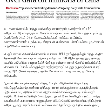
வட கரோலினாவில் பிறந்து மேரிலாந்து மாநிலத்தில் வளர்ந்தார் எட்வர்ட்
ஸ்நோடன். அப்பாவுக்குக் கடலோரக் காவற்படையில் பணி, கிட்டத்தட்ட முப்பது
ஆண்டுகள் அவர் அந்த வேலையிலிருந்தார். நடுத்தர குடும்பம்,
கலகக்காரர்களின் வழக்கப்படி ஸ்நோடன் மேல்நிலை பள்ளிப்படிப்பை முடிக்காமல்
பாதியிலேயே கைவிட்டார்.
பெரும்பாலான அமெரிக்கர்களைப் போலவே 9/11 தாக்குதலுக்குப் பிறகு, அதிக
தேசபக்தி கொண்டவராக மாறினார் ஸ்நோடன். 2004இல் தனது இருபதாவது
வயதில் அமெரிக்க ராணுவத்தில் சேர்ந்து தன்னை ஈராக் போரில் ஈடுபடுத்திக்
கொண்டார். ‘ஈராக் மக்களுக்குச் சுதந்திரத்தைப் பெற்று தருவதற்கான போர்’
என்று அமெரிக்கர்களுக்கு முதலில் சொல்லப்பட்டதை மனமார நம்பினார்
ஸ்நோடன்.
ஆனால் சில வாரங்களுக்குப் பிறகு, போர்ப் பயிற்சிகளில் தொடர்ந்து
ஈடுபட்டிருந்தபோதே உண்மை புரிந்தது. ஈராக் மக்களுக்கான சுதந்திரத்தைப்
பற்றியல்லாமல், அரேபியர்களை அதிகமாகக் கொல்வது எப்படி என்பதைச்
சுற்றியே பேச்சும் பயிற்சியும் அமைந்தன. இரண்டு கால்களிலும் ஏற்பட்ட பலத்த
காயங்களின் காரணமாக ராணுவத்தை விட்டு வெளியேற வேண்டிய நிர்ப்பந்தம்
ஸ்நோடனுக்கு. ஈராக் போரின் உண்மையான நோக்கத்தை நேரில் கண்டதால்,