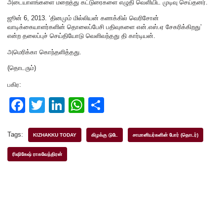
அடையாளங்களை மறைத்து கட்டுரைகளை எழுதி வெளியிட முடிவு செய்தனர்.
ஜூன் 6, 2013. ‘தினமும் மில்லியன் கணக்கில் வெரிசோன்
வாடிக்கையாளர்களின் தொலைப்பேசி பதிவுகளை என்.எஸ்.ஏ சேகரிக்கிறது’
என்ற தலைப்புச் செய்தியோடு வெளிவந்தது தி கார்டியன்.
அமெரிக்கா கொந்தளித்தது.
(தொடரும்)
பகிர:
F
T
Li
W
S
a
wi
n
h
h
c
tt
k
at
ar
Tags:
KIZHAKKU TODAY
கிழக்கு டுடே
சாமானியர்களின் போர் (தொடர்)
e
er
e
s
e
ரிஷிகேஷ் ராகவேந்திரன்
b
dI
A
o
n
p
o
p
k