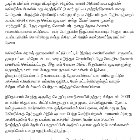
முடிந்த பின்னர் தனது வீட்டிற்குத் திரும்பிய வங்கி அதிகாரியை வழியில்
அமெரிக்க போலீஸ் மது அருந்திவிட்டு கார் ஒட்டிய குற்றத்திற்காகக் கைது
செய்தனர். விருந்தில் அவரோடு பங்கேற்ற சி.ஐ.ஏ அதிகாரி தன் அதிகாரத்தைப்
பயன்படுத்தி ஏதாவது செய்ய முடியுமா என்று இயன்றவரை முயன்று
பார்த்துவிட்டு, பிறகு கழன்று கொண்டார். தனது தேவைக்காகச்
சாமானியர்களை மட்டுமல்ல, உயர் பொறுப்பில் இருப்பவர்களையும் சி.ஐ.ஏ எப்படிப்
பயன்படுத்திக் கொள்கிறது என்று ஸ்நோடன் நேரில் கண்டுணர்ந்த நாட்கள்
அவை.
அமெரிக்க அரசுத் துறைகளின் கட்டுப்பாட்டில் இருந்த கணினிகளின் பாதுகாப்பு
குறைபாட்டை ஸ்நோடன் பலமுறை எடுத்துச் சொல்லியும் அது மேலதிகாரிகளால்
உதாசீனம் செய்யப்பட்டது. ‘இது உன் வேலை அல்ல. இதுபோன்ற முடிவுகளுக்கு
வருவதற்கு உண்டான போதுமான தகவல்கள் உன்னிடம் இல்லை,
இதைப்பற்றியெல்லாம் நீ கவலைப்படத் தேவையில்லை’ என எரிச்சலூட்டும்
பதில்கள் விதவிதமாக வந்ததே ஒழியே, மேல் மட்டத்திலிருக்கும் யாரும்
ஸ்நோடனின் பேச்சைப் பெரிதாக எடுத்துக்கொள்ளவில்லை.
இதெல்லாம் சேர்ந்து ஒருவித வெறுப்பு மனநிலையிலிருந்தார் ஸ்நோடன். 2009
வாக்கில் சி.ஐ.ஏவை விட்டு விலகுவது என்று முடிவு செய்திருந்தார். ஆனால்
அம்முடிவைத் தாற்காலிகமாக ஒத்திவைக்கச் செய்தவை, அப்போது நடந்த
அமெரிக்கத் தேர்தலும் அதில் ஒபாமா பெற்ற வெற்றியும்தான். காரணம் அவரது
பதவியேற்பின் போது பயங்கரவாதத்தின் மீதான போர்என்ற பெயரில்
நிகழ்த்தப்படும் தேசியப் பாதுகாப்பின் அதிகப்படியான துஷ்பிரயோகங்களைக்
குறைப்பேன் என்று உறுதியளித்திருந்தார்.