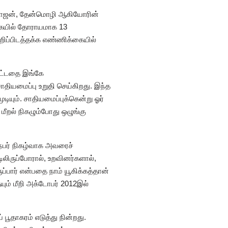
நாகராஜன், தேன்மொழி ஆகியோரின்
ொகையில் தோராயமாக 13
ிப்பிடத்தக்க எண்ணிக்கையில்
பிட்டதை இங்கே
சாதியமைப்பு உறுதி செய்கிறது. இந்த
டியும். சாதியமைப்புக்கென்று ஓர்
ீறல் நிகழும்போது ஒழுங்கு
நபர் நிகழ்வாக அவரைச்
டிலிருப்போரால், உறவினர்களால்,
்பார் என்பதை நாம் யூகிக்கத்தான்
ையும் மீறி அக்டோபர் 2012இல்
பூதாகரம் எடுத்து நின்றது.