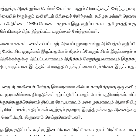
ாமத்துக்கு அருகிலுள்ள செல்லங்கோட்டை எனும் கிராமத்தைச் சேர்ந்த 
நிலையில் இருக்கும் வன்னியர் பிரிவைச் சேர்ந்தவர். தமிழக மக்கள் த
அறிக்கை, 1985) கொண்ட சமூகம் இது. குறிப்பாக வட தமிழகத்தில் குற
வில் மிகவும் பிற்படுத்தப்பட்ட வகுப்பைச் சேர்ந்தவர்கள்.
 கவனமாகக் கட்டமைக்கப்பட்ட ஓர் அமைப்புமுறை என்று அம்பேத்கர் குறிப்
மேலே சில குழுக்கள் இருப்பதுபோல் கீழும் எப்போதும் சிலர் இருப்பதைச் 
 ஆதிக்கத்துக்கு ஆட்பட்டவராகவும் ஆதிக்கம் செலுத்துபவராகவும் இருக்கமு
வரவருக்கான இடத்தில் பொருந்தியிருக்கும்வரை பிரச்சினை இருக்காது. ம
 பறையர் சாதியைச் சேர்ந்த இளவரசனை திவ்யா காதலித்ததை ஒரு தனி 
்ள முடியவில்லை. நிலநடுக்கம் ஏற்பட்டுவிட்டதைப் போல் பதறினார்கள். வீட்
்குதல்களுக்கெல்லாம் திவ்யா நேரடியாகவும் மறைமுகமாகவும் ஆளாகியிருப
, மிரட்டல்கள், எதிர்ப்புகள் எதற்கும் குறைவு இருந்திருக்காது. அனைத்த
டு வெளியேறி, திருமணம் செய்துகொண்டனர்.
து. இரு குடும்பங்களுக்கு இடையிலான பிரச்சினை சமூகப் பிரச்சினையாகப் 