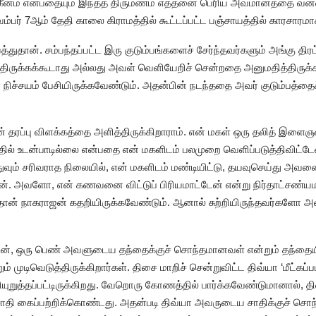
ங்கீனம் என்பதையும் இந்தத் திருமணம் எத்தனை பெரிய அவமானத்தை வன்ன
வம்பர் 7ஆம் தேதி காலை கிராமத்தில் கூட்டப்பட்ட பஞ்சாயத்தில் காரசாரமா
்துதான். சம்பந்தப்பட்ட இரு குடும்பங்களைச் சேர்ந்தவர்களும் அங்கு திரட்
திருக்கக்கூடாது அல்லது அவள் வெளியேறிச் சென்றதை அனுமதித்திருக்கக
 நிச்சயம் பேசியிருக்கவேண்டும். அதன்பின் நடந்ததை அவர் குடும்பத்தைச்
ன் தரப்பு விளக்கத்தை அளித்திருக்கிறாராம். என் மகள் ஒரு தலித் இ
ல் உடன்பாடில்லை என்பதை என் மகளிடம் பலமுறை வெளிப்படுத்திவிட்டேன். 
ும் சரிவராத நிலையில், என் மகளிடம் மண்டியிட்டு, தயவுசெய்து அவன
டேன். அவளோ, என் கணவனை விட்டுப் பிரியமாட்டேன் என்று நிர்தாட்சண்யம
தான் நாகராஜன் கதறியிருக்கவேண்டும். ஆனால் சுற்றியிருந்தவர்க
தபின், ஒரு பெண் அவளுடைய தந்தைக்குச் சொந்தமானவள் என்றும் தந்த
ம் முடிவெடுத்திருக்கிறார்கள். திசை மாறிச் சென்றுவிட்ட திவ்யா ‘மீட்கப
லியுறுத்தப்பட்டிருக்கிறது. வேறொரு கோணத்தில் பார்க்கவேண்டுமானால்
ாதி கைப்பற்றிக்கொண்டது. அதன்படி திவ்யா அவருடைய சாதிக்குச் சொந்