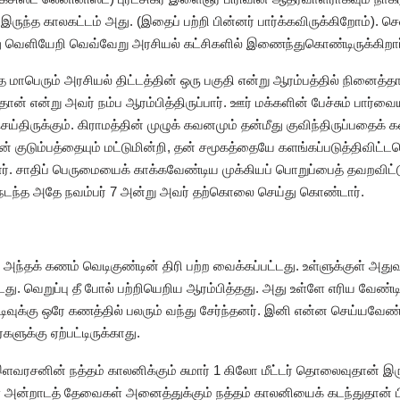
இருந்த காலகட்டம் அது. (இதைப் பற்றி பின்னர் பார்க்கவிருக்கிறோம்). செல
்து வெளியேறி வெவ்வேறு அரசியல் கட்சிகளில் இணைந்துகொண்டிருக்கிறார
ாபெரும் அரசியல் திட்டத்தின் ஒரு பகுதி என்று ஆரம்பத்தில் நினைத்
ன் என்று அவர் நம்ப ஆரம்பித்திருப்பார். ஊர் மக்களின் பேச்சும் பார்வ
ிருக்கும். கிராமத்தின் முழுக் கவனமும் தன்மீது குவிந்திருப்பதைக் கண
் குடும்பத்தையும் மட்டுமின்றி, தன் சமூகத்தையே களங்கப்படுத்திவிட்ட
ார். சாதிப் பெருமையைக் காக்கவேண்டிய முக்கியப் பொறுப்பைத் தவறவிட்
ு நடந்த அதே நவம்பர் 7 அன்று அவர் தற்கொலை செய்து கொண்டார்.
 அந்தக் கணம் வெடிகுண்டின் திரி பற்ற வைக்கப்பட்டது. உள்ளுக்குள் அத
டது. வெறுப்பு தீ போல் பற்றியெறிய ஆரம்பித்தது. அது உள்ளே எரிய வேண்ட
ுடிவுக்கு ஒரே கணத்தில் பலரும் வந்து சேர்ந்தனர். இனி என்ன செய்யவேண
க்கு ஏற்பட்டிருக்காது.
ளவரசனின் நத்தம் காலனிக்கும் சுமார் 1 கிலோ மீட்டர் தொலைவுதான் இரு
் அன்றாடத் தேவைகள் அனைத்துக்கும் நத்தம் காலனியைக் கடந்துதான் ப