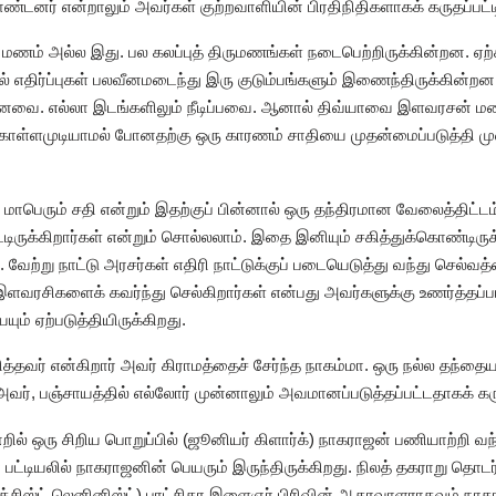
டனர் என்றாலும் அவர்கள் குற்றவாளியின் பிரதிநிதிகளாகக் கருதப்பட்டி
ப்பு மணம் அல்ல இது. பல கலப்புத் திருமணங்கள் நடைபெற்றிருக்கின்றன. 
வில் எதிர்ப்புகள் பலவீனமடைந்து இரு குடும்பங்களும் இணைந்திருக்கி
பானவை. எல்லா இடங்களிலும் நீடிப்பவை. ஆனால் திவ்யாவை இளவரசன் 
ள்ளமுடியாமல் போனதற்கு ஒரு காரணம் சாதியை முதன்மைப்படுத்தி முன்
ு மாபெரும் சதி என்றும் இதற்குப் பின்னால் ஒரு தந்திரமான வேலைத்திட்டம
்பட்டிருக்கிறார்கள் என்றும் சொல்லலாம். இதை இனியும் சகித்துக்கொண்ட
ு. வேற்று நாட்டு அரசர்கள் எதிரி நாட்டுக்குப் படையெடுத்து வந்து செல்வ
இளவரசிகளைக் கவர்ந்து செல்கிறார்கள் என்பது அவர்களுக்கு உணர்த்தப்பட்
ும் ஏற்படுத்தியிருக்கிறது.
வர் என்கிறார் அவர் கிராமத்தைச் சேர்ந்த நாகம்மா. ஒரு நல்ல தந்தை
த அவர், பஞ்சாயத்தில் எல்லோர் முன்னாலும் அவமானப்படுத்தப்பட்டதாகக் க
ில் ஒரு சிறிய பொறுப்பில் (ஜூனியர் கிளார்க்) நாகராஜன் பணியாற்றி வ
ின் பட்டியலில் நாகராஜனின் பெயரும் இருந்திருக்கிறது. நிலத் தகராறு
ர்க்சிஸ்ட் லெனினிஸ்ட்) புரட்சிகர இளைஞர் பிரிவின் ஆதரவாளராகவும் நாகர