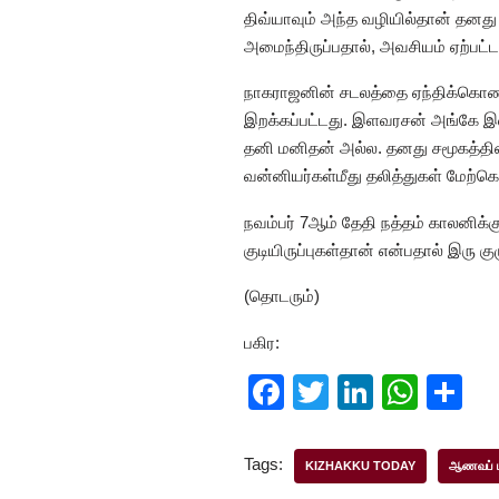
திவ்யாவும் அந்த வழியில்தான் தனது 
அமைந்திருப்பதால், அவசியம் ஏற்பட்
நாகராஜனின் சடலத்தை ஏந்திக்கொண்டு
இறக்கப்பட்டது. இளவரசன் அங்கே இ
தனி மனிதன் அல்ல. தனது சமூகத்தின் ப
வன்னியர்கள்மீது தலித்துகள் மேற்க
நவம்பர் 7ஆம் தேதி நத்தம் காலனிக்
குடியிருப்புகள்தான் என்பதால் இரு க
(தொடரும்)
பகிர:
F
T
Li
W
S
a
wi
n
h
h
c
tt
k
at
ar
Tags:
KIZHAKKU TODAY
ஆணவப் 
e
er
e
s
e