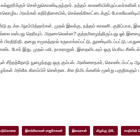
கல்லூரிக்குச் சென்றுகொண்டிருந்தார். நத்தம் காலனியிலிருப்பவர்களின
டாலொழிய அவர்கள் எதிர்திசையில், செல்லங்கோட்டைக்குப் போகவேண்டியி
 நடக்க ஆரம்பித்தார்கள். முதல் இலக்கு, நத்தம் காலனி. குறிப்பாக, இ
ல்லை என்பது தெரியும். அதனாலென்ன? குற்றமிழைத்திருப்பது ஓர் இள
ிரதிநிதி. தனது சமூகத்தால் உருவாக்கப்பட்டு, தூண்டிவிடப்பட்டு, பாதுகா
ொண்ட போர் இது. முதல் பலி, நாகராஜன். இதைவிடவும் ஒரு பெரிய சீண்டல்
குள் சீற்றத்தோடு நுழைந்தது ஒரு கும்பல். அண்ணாநகர், கொண்டம்பட்டி ஆ
ுழுக்கள் அங்கே கிளம்பிச் சென்றன. சில நிமிடங்களில் மூன்று பகுதிகளும்
படுகொலை
இளங்கோவன் ராஜசேகரன்
இளவரசன்
கிழக்கு டுடே
சாதியின் 