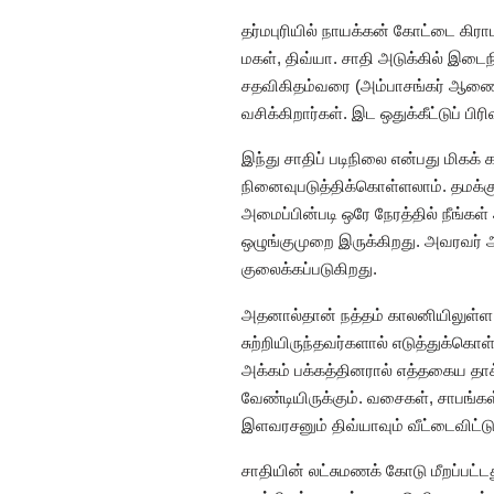
தர்மபுரியில் நாயக்கன் கோட்டை கிர
மகள், திவ்யா. சாதி அடுக்கில் இடை
சதவிகிதம்வரை (அம்பாசங்கர் ஆணைய 
வசிக்கிறார்கள். இட ஒதுக்கீட்டுப் பிரி
இந்து சாதிப் படிநிலை என்பது மிகக்
நினைவுபடுத்திக்கொள்ளலாம். தமக்கு 
அமைப்பின்படி ஒரே நேரத்தில் நீங்கள்
ஒழுங்குமுறை இருக்கிறது. அவரவர் அ
குலைக்கப்படுகிறது.
அதனால்தான் நத்தம் காலனியிலுள்ள
சுற்றியிருந்தவர்களால் எடுத்துக்கொள
அக்கம் பக்கத்தினரால் எத்தகைய தாக
வேண்டியிருக்கும். வசைகள், சாபங்கள்
இளவரசனும் திவ்யாவும் வீட்டைவிட்
சாதியின் லட்சுமணக் கோடு மீறப்பட்ட