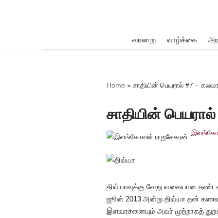
Skip
to
வரலாறு
வாழ்க்கை
அர
content
ok
Home
»
சாதியின் பெயரால் #7 – கலவ
சாதியின் பெயரால
இளங்கோ
pp
திவ்யாவுக்கு வேறு வகையான தண்டன
ஜூன் 2013 அன்று திவ்யா தன் கணவரைக
இளவரசனையும் அவர் முற்றாகத் துறக்க