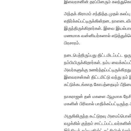
இளவரசனின் தரப்பினரும் கலந்துகொண்
அந்தக் கிராமம் சந்தித்த முதல் கல
எதிர்க்கப்பட்டிருக்கின்றன, நாளடை
இருந்திருக்கிறார்கள். இவை இயல்
மணமாக வன்னியர்களால் எடுத்துக்கொ
பிரசாரம்.
நடைபெற்றிருப்பது திட்டமிடப்பட்ட ஒர
நம்பியிருக்கிறார்கள். நம்ப வைக்கப
அவர்களுக்கு உணர்த்தப்பட்டிருக்கிறத
இளவரசன்கள் திட்டமிட்டு வந்து நம் 
கட்டுக்கடங்காத கோபத்தையும் பீதியைய
நாகராஜன் தன் மகளை ஆழமாக நேசித்த
மகளின் பிரிவால் பாதிக்கப்பட்டிருந்
அருகிலிருந்த கூட்டுறவு அமைப்பொன்ற
வழக்கில் குற்றம் சாட்டப்பட்டவர்கள
இந்தியக் கம்யூனிஸ்ட் கட்சியின் (மா