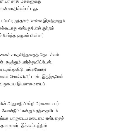
ியர் சாதி மக்களுக்கு
க விவாதிக்கப்பட்டது.
டப்பட்டிருந்தனர். என்ன இருந்தாலும்
்கூடாது என்பதுபோல் குற்றம்
 சேர்ந்த ஒருவர் பின்னர்
ளைஞனைக் காதலித்ததைத் தொடக்கம்
கடிந்தும் பார்த்துவிட்டேன்.
ை மறந்துவிடு, எங்களோடு
ாகச் சொல்லிவிட்டாள். இதற்குமேல்
ளோ அவருடைய இயலாமையைப்
ையின் அனுமதியின்றி அவளை யார்
்படவேண்டும்’ என்றும் தந்தையிடம்
, திவ்யா யாருடைய உடைமை என்பதைத்
தமானவர். இக்கூட்டத்தில்