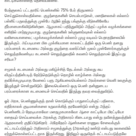
காட்டிக்கொள்ளத் தேவையில்லை.
மேற்குலகப் பட்டதாரிப் பெண்களில் 75% பேர் திருமணம்
செய்துகொள்வதில்லை. குழந்தைகளின் செயல்பாடுகள், மனநிலைகள் எல்லாம்
பள்ளிப் பருவத்துக்கு முன்பே ஆறில் ஐந்து பங்குக்கு வீடுகளிலேயே
தீர்மானமாகிவிடுகின்றன. ஆழமாகப் பதிந்துவிடும் அந்தப் பழக்க வழக்கங்களை
எளிதில் மாற்றமுடியாது. குழந்தைகளின் உள்ளுணர்வுகள் எல்லாம்
வலிமையானவை; பழக்கவழக்கங்கள் எல்லாம் முழு வடிவம் பெறாதநிலையில்
இருக்கும். அப்படியான மிக முக்கியமான காலகட்டத்தில் ஒரு பெண் தனது
பரம்பரைக் கடமையை அல்லது குழந்தை வளர்ப்பின் மூலம் முன்னோர்களுக்குச்
செலுத்தவேண்டிய கடனைச் செலுத்துவதில் கவனம் செலுத்தாமல் இருப்பது
சரியா?
சமூகக் கடமைகள் அல்லது மகிழ்ச்சித் தேடல்கள் அல்லது சுய
விருப்பத்தின்படித் தேர்ந்தெடுக்கும் தொழில் வாழ்க்கை அல்லது
தவிர்க்கமுடியாத வேலைப் பளு ஆகியவையெல்லாம் அவர்களை வெளி உலகுக்கு
இழுத்துச் சென்றுவிடும். இவையெல்லாம் ஒரு பெண் தன்னுடைய
பரம்பரைக்கான கடமையைச் செய்வதில் இருந்து தவற வைத்துவிடும்.
ஓர் அரசு, பெண்ணுக்குத் தான் கொடுக்கும் பாதுகாப்புக்குப் பதிலாக,
எதிர்காலக் குடிமகன்களை உருவாக்கித் தரவேண்டும் என்று அந்தப்
பெண்ணிடம் நேரடியாகவோ மறைமுகமாகவோ ஆசை காட்டியோ மிரட்டியோ
எதையும் செய்யவைக்க அரசுக்கு அதிகாரம் கிடையாது என்று நவீனத்துவத்தின்
ஆதரவாளர் குறிப்பிடுகிறார். அதேநேரம் ஆண்களை ராணுவ சேவைக்குக்
கட்டாயப்படுத்தும் அதிகாரம் சமூகத்துக்கு (அரசுக்கு) உண்டு என்பது உலகளவில்
ஏற்றுக்கொள்ளப்பட்டதாக இருக்கிறது. இதிலும் ஒருவிதக் கட்டாயப்படுத்தலே