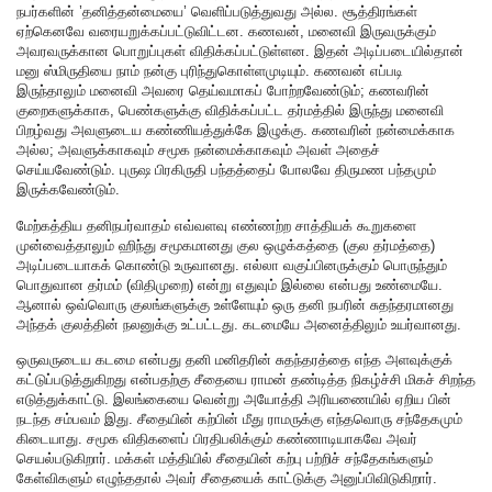
நபர்களின் ’தனித்தன்மையை’ வெளிப்படுத்துவது அல்ல. சூத்திரங்கள்
ஏற்கெனவே வரையறுக்கப்பட்டுவிட்டன. கணவன், மனைவி இருவருக்கும்
அவரவருக்கான பொறுப்புகள் விதிக்கப்பட்டுள்ளன. இதன் அடிப்படையில்தான்
மனு ஸ்மிருதியை நாம் நன்கு புரிந்துகொள்ளமுடியும். கணவன் எப்படி
இருந்தாலும் மனைவி அவரை தெய்வமாகப் போற்றவேண்டும்; கணவரின்
குறைகளுக்காக, பெண்களுக்கு விதிக்கப்பட்ட தர்மத்தில் இருந்து மனைவி
பிறழ்வது அவளுடைய கண்ணியத்துக்கே இழுக்கு. கணவரின் நன்மைக்காக
அல்ல; அவளுக்காகவும் சமூக நன்மைக்காகவும் அவள் அதைச்
செய்யவேண்டும். புருஷ பிரகிருதி பந்தத்தைப் போலவே திருமண பந்தமும்
இருக்கவேண்டும்.
மேற்கத்திய தனிநபர்வாதம் எவ்வளவு எண்ணற்ற சாத்தியக் கூறுகளை
முன்வைத்தாலும் ஹிந்து சமூகமானது குல ஒழுக்கத்தை (குல தர்மத்தை)
அடிப்படையாகக் கொண்டு உருவானது. எல்லா வகுப்பினருக்கும் பொருந்தும்
பொதுவான தர்மம் (விதிமுறை) என்று எதுவும் இல்லை என்பது உண்மையே.
ஆனால் ஒவ்வொரு குலங்களுக்கு உள்ளேயும் ஒரு தனி நபரின் சுதந்தரமானது
அந்தக் குலத்தின் நலனுக்கு உட்பட்டது. கடமையே அனைத்திலும் உயர்வானது.
ஒருவருடைய கடமை என்பது தனி மனிதரின் சுதந்தரத்தை எந்த அளவுக்குக்
கட்டுப்படுத்துகிறது என்பதற்கு சீதையை ராமன் தண்டித்த நிகழ்ச்சி மிகச் சிறந்த
எடுத்துக்காட்டு. இலங்கையை வென்று அயோத்தி அரியணையில் ஏறிய பின்
நடந்த சம்பவம் இது. சீதையின் கற்பின் மீது ராமருக்கு எந்தவொரு சந்தேகமும்
கிடையாது. சமூக விதிகளைப் பிரதிபலிக்கும் கண்ணாடியாகவே அவர்
செயல்படுகிறார். மக்கள் மத்தியில் சீதையின் கற்பு பற்றிச் சந்தேகங்களும்
கேள்விகளும் எழுந்ததால் அவர் சீதையைக் காட்டுக்கு அனுப்பிவிடுகிறார்.