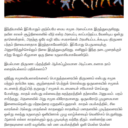
இந்தியாவில் இப்போதும் குடும்பமே மைய சமூக அமைப்பாக இருந்துவருகிறது.
நவீன காலச் சூழ்நிலைகளில் வீடு என்ற அமைப்பு காப்பாற்றப்படவேண்டிய ஒன்று
தானென்றால், அதற்கு ஒரே வழி உரிய சமரசங்கள் அவசியப்படக்கூடிய திருமண
பந்தம் நிலையானதாக இருந்தாகவேண்டும். இப்போது பெருமளவுக்கு
அனுசரித்துச்செல்லும் நிலை இருந்துவருகிறது. எனினும் இந்த நடைமுறைக்குச்
சற்று மேலும் கீழுமான ஒரு நிலை உருவாகியாகவேண்டும்.
இயல்பான திருமண பந்தத்தின் ஆக்கப்பூர்வமான அடிப்படைகளாக நாம்
எதையெல்லாம் மதிக்கலாம்?
ஹிந்து சமூகவியலாளர்களைப் பொறுத்தவரையில் திருமணம் என்பது சமூக
மற்றும் தார்மிக உறவு. குழந்தைகள் பெற்றுக் கொள்வது ஒருவகையில் சமூகக்
கடனைத் திருப்பித் தருவது / சமூகக் கடமையைச் சரியாகச் செய்வது
போன்றது. காதல் என்பது எல்லையற்ற சுதந்தரத்தின் தற்காலிக அனுபவம். மதம்
சார்ந்தது; அதனளவில் அது சமூக விரோதமானது. ஒருவரோடு முழுமையான
இணைவதென்பது மற்றவற்றை மறுதலிப்பதுதான். காதல் மயக்கத்தில், சில
வாரங்கள் அல்லது மாதங்கள் காதலனும் காதலியும் மனதளவில் முடிந்தவரையில்
ஒன்று கலந்து உருவாகும் ஒளியினால் முழு வாழ்க்கையும் வெளிச்சம் பெறுகிறது.
ஆனால் எல்லா காதல்களும் ஒரு முடிவுக்கு வந்தே தீரும். எண்ணற்ற மன
நிறைவுகளை வாரி வழங்கிய உள் மன மயக்கத்தின் ஒளி மெள்ள மெள்ள