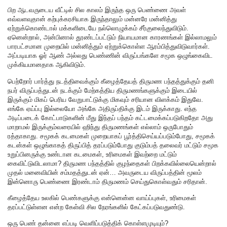
பிற ஆடவருடைய வீட்டில் சில காலம் இருந்த ஒரு பெண்ணை அவள்
எவ்வளவுதான் கற்புக்கரசியாக இருந்தாலும் மன்னரே மன்னித்து
ஏற்றுக்கொண்டால் மக்களிடையே நல்லொழுக்கம் சீர்குலைந்துவிடும்.
ஏனென்றால், அன்பினால் தூண்டப்பட்டும் நியாயமான காரணங்கள் இல்லாமலும்
பாரபட்சமான முறையில் மன்னித்தும் ஏற்றுக்கொள்ள ஆரம்பித்துவிடுவார்கள்.
அப்படியாக ஓர் ஆண் அல்லது பெண்ணின் விருப்பங்களே சமூக ஒழுங்கைவிட
முக்கியமானதாக ஆகிவிடும்.
பெற்றோர் பார்த்து நடத்திவைக்கும் கீழைத்தேயத் திருமண பந்தத்துக்கும் தனி
நபர் விருப்பத்துடன் நடக்கும் மேற்கத்திய திருமணங்களுக்கும் இடையில்
இருக்கும் மிகப் பெரிய வேறுபாட்டுக்கு மிகவும் சரியான விளக்கம் இதுவே.
எங்கே ஏய்ப்பு இல்லையோ அங்கே அதிருப்திக்கு இடம் இருக்காது. எந்த
அடிப்படைக் கோட்பாடுகளின் மீது இந்தப் பந்தம் கட்டமைக்கப்படுகிறதோ அது
மாறாமல் இருக்கும்வரையில் ஹிந்து திருமணங்கள் எல்லாம் ஒருபோதும்
ரத்தாகாது. சமூகக் கடமைகள் முறையாகப் பூர்த்திசெய்யப்படும்போது, சமூகக்
கடன்கள் ஒழுங்காகத் திருப்பித் தரப்படும்போது குடும்பத் தலைவர் மட்டும் சமூக
உறுப்பினருக்கு உண்டான கடமைகள், உரிமைகள் இவற்றை மட்டும்
கைவிட்டுவிடலாமா? திருமண பந்தத்தில் குழந்தைகள் பிறக்கவில்லையென்றால்
முதல் மனைவியின் சம்மதத்துடன் ஏன்… அவருடைய விருப்பத்தின் மூலம்
இன்னொரு பெண்ணை இரண்டாம் திருமணம் செய்துகொள்வதும் சரிதான்.
கீழைத்தேய உலகில் பெண்களுக்கு என்னென்ன வாய்ப்புகள், உரிமைகள்
தரப்பட்டுள்ளன என்ற கேள்வி சில நேரங்களில் கேட்கப்படுவதுண்டு.
ஒரு பெண் தன்னை எப்படி வெளிப்படுத்திக் கொள்ளமுடியும்?