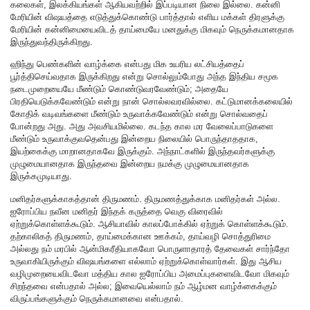
கலைகள், இலக்கியங்கள் ஆகியவற்றில் இப்படியான நிலை இல்லை. கன்னி
மேரியின் விஷயத்தை எடுத்துக்கொண்டு பார்த்தால் எளிய மக்கள் திரளுக்கு
மேரியின் கன்னிமையைவிடத் தாய்மையே மனதுக்கு மிகவும் நெருக்கமானதாக
இருந்துவந்திருக்கிறது.
ஹிந்து பெண்களின் வாழ்க்கை என்பது மிக உயரிய லட்சியத்தைப்
பூர்த்திசெய்வதாக இருக்கிறது என்று சொல்லும்போது அந்த இந்திய சமூக
நடைமுறையையே மீண்டும் கொண்டுவரவேண்டும்; அதையே
பிரதியெடுக்கவேண்டும் என்று நான் சொல்லவரவில்லை. கட்டுமானக்கலையில்
கோதிக் வடிவங்களை மீண்டும் உருவாக்கவேண்டும் என்று சொல்வதைப்
போன்றது அது. அது அவசியமில்லை. கடந்த கால மர வேலைப்பாடுகளை
மீண்டும் உருவாக்குவதென்பது இன்றைய நிலையில் பொருந்தாததாக,
இயற்கைக்கு மாறானதாகவே இருக்கும். அந்நாட்களில் இருந்தவர்களுக்கு
முழுமையானதாக இருந்தவை இன்றைய நமக்கு முழுமையானதாக
இருக்கமுடியாது.
மனிதர்களுக்காகத்தான் திருமணம். திருமணத்துக்காக மனிதர்கள் அல்ல.
ஐரோப்பிய நவீன மனிதர் இந்தக் கருத்தை வெகு விரைவில்
ஏற்றுக்கொள்ளக்கூடும். ஆசியாவில் காலப்போக்கில் ஏற்றுக் கொள்ளக்கூடும்.
தற்காலிகத் திருமணம், தாய்மைக்கான ஊக்கம், தாய்வழி சொத்துரிமை
அல்லது நம் மரபில் ஆன்மிகரீதியாகவோ பொருளாதாரத் தேவைகள் சார்ந்தோ
உருவாகியிருக்கும் விஷயங்களை எல்லாம் ஏற்றுக்கொள்வார்கள். இது ஆசிய
வழிமுறையைவிடவோ மத்திய கால ஐரோப்பிய அமைப்புகளைவிடவோ மிகவும்
சிறந்தவை என்பதால் அல்ல; இவையெல்லாம் நம் ஆழ்மன வாழ்க்கைக்கும்
விருப்பங்களுக்கும் நெருக்கமானவை என்பதால்.