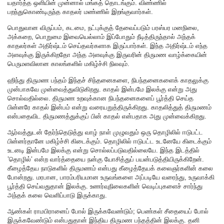
யதார்த்த ஒளியின் முன்னால் மங்கத் தொடங்கும். விண்ணில்
பறந்துகொண்டிருந்த காதலர் மண்ணில் இறங்குவார்கள்.
பொதுவான விருப்பம், கடமை, நட்புக்குத் தேவைப்படும் பரஸ்பர மனநிலை,
அக்கறை, பொறுமை இவையெல்லாம் இப்போதும் நீடித்திருந்தால் அந்தக்
காதலர்கள் அதிர்ஷ்டம் செய்தவர்களாக இருப்பார்கள். இந்த அதிர்ஷ்டம் எந்த
அளவுக்கு இருக்கிறதோ அந்த அளவுக்கு இருவரின் திருமண வாழ்க்கையின்
பெருமளவிலான காலங்களில் மகிழ்ச்சி நிலவும்.
ஹிந்து திருமண பந்தம் இந்தச் சிந்தனைகளை, நிபந்தனைகளைக் காதலுக்கு
முன்பாகவே முன்வைத்துவிடுகிறது. காதல் இன்பமே இலக்கு என்று அது
சொல்வதில்லை. திருமண உறவுக்கான நிபந்தனைகளைப் பூர்த்தி செய்த
பின்னரே காதல் இன்பம் என்று வரையறுத்திருக்கிறது. காதலித்துத் திருமணம்
என்பதைவிட திருமணத்துக்குப் பின் காதல் என்பதாக அது முன்வைக்கிறது.
ஆர்வத்துடன் தேர்ந்தெடுத்து வாழ் நாள் முழுவதும் ஒரு தொழிலில் ஈடுபட்ட
பின்னர்தானே மகிழ்ச்சி கிடைக்கும். தொழிலில் ஈடுபட்ட உடனேயே கிடைக்கும்
உடனடி இன்பமே இலக்கு என்று சொல்லப்படுவதில்லையே. இந்த இடத்தில்
’தொழில்’ என்ற வார்த்தையை நன்கு யோசித்துப் பயன்படுத்தியிருக்கிறேன்.
கீழைத்தேய நாடுகளில் திருமணம் என்பது கீழைத்தேயக் கலைஞர்களின் கலை
போன்றது. மரபான, பாரம்பரியமான உருவங்களை அப்படியே வரைந்து, உருவாக்கி
பூர்த்தி செய்வதுதான் இலக்கு. உணர்வுநிலைகளின் வெடிப்புகளைச் சார்ந்து
அந்தக் கலை வெளிப்பாடு இருக்காது.
ஆண்கள் ராமபிரானைப் போல் இருக்கவேண்டும்; பெண்கள் சீதையைப் போல்
இருக்கவேண்டும் என்பதுதான் இந்திய திருமண பந்தத்தின் இலக்கு. தனி