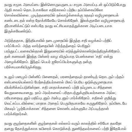
நமது சமூக அமைப்பை இன்னொருவருடைய சமூக அமைப்புடன் ஒப்பிடும்போது
ஆதி காலம் தொடர்பாகவோ எதிர்காலம் பற்றிய நம்பிக்கையிலோ
சொல்லவில்லை. முடிந்தவரையில் நல்வாழ்க்கைக்கு உதவும் வழிமுறையைக்
கண்டடைதல் என்ற நோக்கிலேயே சொல்கிறேன். இலக்குகளே வழிமுறையைத்
தீர்மானிக்கட்டும் என்பதே நமது லட்சியவாதத்துக்கான அடிப்படையாக
இருக்கவேண்டும்.
அடுத்ததாக, இந்தியாவில் நடைமுறையில் இருந்த சதி வழக்கம் பற்றிப்
பார்ப்போம். அந்த வார்த்தையின் அர்த்தத்தைப் பெரிதும்
பரந்துபட்டவகையில்தான் இதுவரையில் எடுத்துக்கொண்டுவந்திருக்கிறோம்.
தன் கணவன் இறந்த பின்னர் வாழ விரும்பாத பெண்களை ’சதி’ என்று
அழைக்கிறோம். இந்தப் பெயர் ஐரோப்பியர்களுக்கு நன்கு
பரிச்சயமாகியிருக்கிறது.
உடலும் மனமும் பின்னிப் பிணைதல், மரணத்தையும் தாண்டித் தொடரும் பந்தம்
என்பவையெல்லாம் மேற்கத்தியர்களால் மிகப் பெரிய ஒடுக்குமுறையாக
விமர்சிக்கப்படுகின்றன. சதி மாதாக்களைப் பற்றி நம்முடைய சிந்தனை
வேறுவகையானது. நாம் அவர்களைப் பரிதாபத்துக்குரியவர்களாக அல்ல;
மரியாதையுடனும் மதிப்புடனும் அன்புடனும் பார்க்கிறோம். சதிகள் குறித்து
வெட்கப்படவில்லை; மாறாக அதைப் பெருமிதமாகவே கருதுகிறோம். நம்மிடையே
மிகவும் ‘முற்போக்கான’ சிந்தனை கொண்டவர்களுமே அப்படித்தான்
பார்க்கிறார்கள்.
நமது குழந்தைகளின் குழந்தைகள் எல்லாம் வரும் காலத்தில் சரியோ தவறோ
தனது தேசத்துக்காக உயிரைக் கொடுக்கத் துணிந்தவர்களைப் பற்றி இதேபோல்