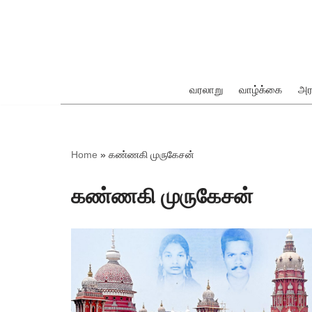
Skip
to
content
வரலாறு
வாழ்க்கை
அர
ok
Home
»
கண்ணகி முருகேசன்
கண்ணகி முருகேசன்
pp