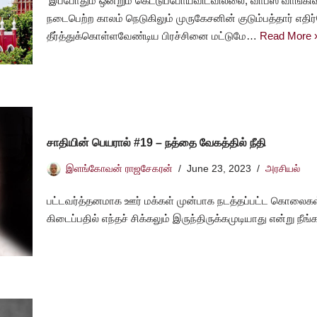
‘இப்போதும் ஒன்றும் கெட்டுப்போய்விடவில்லை, வாபஸ் வாங்
நடைபெற்ற காலம் நெடுகிலும் முருகேசனின் குடும்பத்தார் எதி
தீர்த்துக்கொள்ளவேண்டிய பிரச்சினை மட்டுமே…
Read More 
சாதியின் பெயரால் #19 – நத்தை வேகத்தில் நீதி
இளங்கோவன் ராஜசேகரன்
June 23, 2023
அரசியல்
பட்டவர்த்தனமாக ஊர் மக்கள் முன்பாக நடத்தப்பட்ட கொலைகள்
கிடைப்பதில் எந்தச் சிக்கலும் இருந்திருக்கமுடியாது என்று நீ