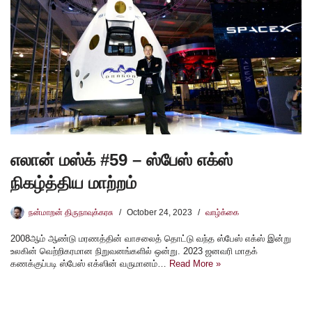
எலான் மஸ்க் #59 – ஸ்பேஸ் எக்ஸ்
நிகழ்த்திய மாற்றம்
நன்மாறன் திருநாவுக்கரசு
October 24, 2023
வாழ்க்கை
2008ஆம் ஆண்டு மரணத்தின் வாசலைத் தொட்டு வந்த ஸ்பேஸ் எக்ஸ் இன்று
உலகின் வெற்றிகரமான நிறுவனங்களில் ஒன்று. 2023 ஜனவரி மாதக்
கணக்குப்படி ஸ்பேஸ் எக்ஸின் வருமானம்…
Read More »