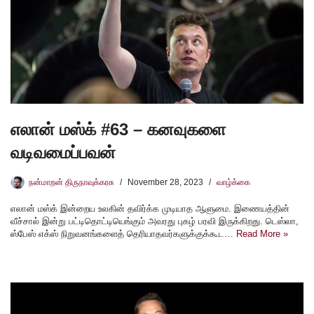
எலான் மஸ்க் #63 – கனவுகளை
வடிவமைப்பவன்
நன்மாறன் திருநாவுக்கரசு
November 28, 2023
வாழ்க்கை
எலான் மஸ்க் இன்றைய உலகின் தவிர்க்க முடியாத ஆளுமை. இணையத்தின்
வீச்சால் இன்று பட்டிதொட்டியெங்கும் அவரது புகழ் பரவி இருக்கிறது. டெஸ்லா,
ஸ்பேஸ் எக்ஸ் நிறுவனங்களைத் தெரியாதவர்களுக்குக்கூட…
Read More »