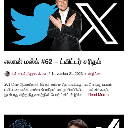
எலான் மஸ்க் #62 – ட்விட்டர் சரிதம்
நன்மாறன் திருநாவுக்கரசு
November 21, 2023
வாழ்க்கை
2017ஆம் ஆண்டுதான் இந்தச் சரிதம் தொடங்கியது. யாரோ ஒரு பயனர்
ட்விட்டரை மஸ்க் வாங்கப்போகிறார் என்று கிளப்பிவிட… மன்னிக்கவும்.
இப்போது அந்த நிறுவனத்தின் பெயர் ட்விட்டர் இல்ல.…
Read More »