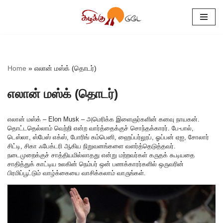
Skip
to
content
Home
»
எலான் மஸ்க் (தொடர்)
எலான் மஸ்க் (தொடர்)
எலான் மஸ்க் – Elon Musk – அமெரிக்க இளைஞர்களின் கனவு நாயகன்.
தொட்டதெல்லாம் வெற்றி என்ற வார்த்தைக்குச் சொந்தக்காரர். பே-பால்,
டெஸ்லா, ஸ்பேஸ் எக்ஸ், போரிங் கம்பெனி, ஹைப்பர்லூப், ஓப்பன் ஏஐ, சோலார்
சிட்டி, சிகா ஃபேக்டரி ஆகிய நிறுவனங்களை வளர்த்தெடுத்தவர்.
நடைமுறைக்குச் சாத்தியமில்லாதது என்று மற்றவர்கள் கருதக் கூடியதை
சாதித்துக் காட்டிய உலகின் நெம்பர் ஒன் பணக்காரர்களில் ஒருவரின்
பிரமிப்பூட்டும் வாழ்க்கையை வாசிக்கலாம் வாருங்கள்.