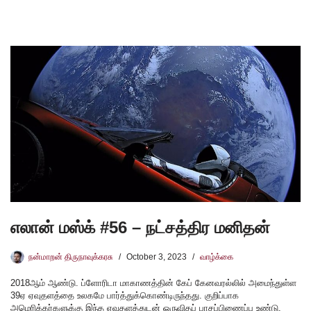
எலான் மஸ்க் #56 – நட்சத்திர மனிதன்
நன்மாறன் திருநாவுக்கரசு
October 3, 2023
வாழ்க்கை
2018ஆம் ஆண்டு. ப்ளோரிடா மாகாணத்தின் கேப் கேனவரல்லில் அமைந்துள்ள
39ஏ ஏவுதளத்தை உலகமே பார்த்துக்கொண்டிருந்தது. குறிப்பாக
அமெரிக்கர்களுக்கு இந்த ஏவுதளத்துடன் ஒருவிதப் பாசப்பிணைப்பு உண்டு.