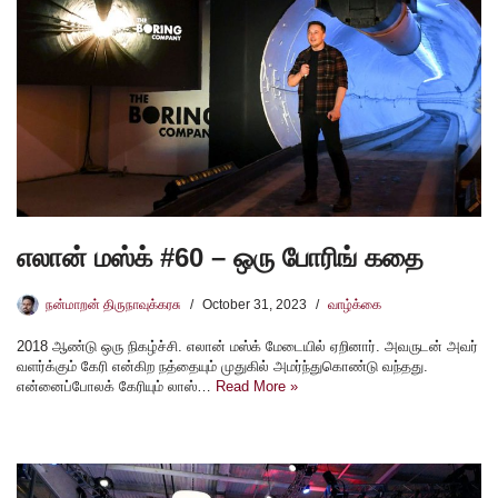
எலான் மஸ்க் #60 – ஒரு போரிங் கதை
நன்மாறன் திருநாவுக்கரசு
October 31, 2023
வாழ்க்கை
2018 ஆண்டு ஒரு நிகழ்ச்சி. எலான் மஸ்க் மேடையில் ஏறினார். அவருடன் அவர்
வளர்க்கும் கேரி என்கிற நத்தையும் முதுகில் அமர்ந்துகொண்டு வந்தது.
என்னைப்போலக் கேரியும் லாஸ்…
Read More »