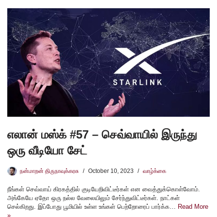
எலான் மஸ்க் #57 – செவ்வாயில் இருந்து
ஒரு வீடியோ சேட்
நன்மாறன் திருநாவுக்கரசு
October 10, 2023
வாழ்க்கை
நீங்கள் செவ்வாய் கிரகத்தில் குடியேறிவிட்டீர்கள் என வைத்துக்கொள்வோம்.
அங்கேயே ஏதோ ஒரு நல்ல வேலையிலும் சேர்ந்துவிட்டீர்கள். நாட்கள்
செல்கிறது. இப்போது பூமியில் உள்ள உங்கள் பெற்றோரைப் பார்க்க…
Read More
»