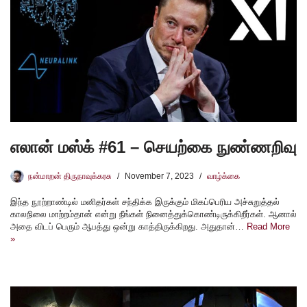
எலான் மஸ்க் #61 – செயற்கை நுண்ணறிவு
நன்மாறன் திருநாவுக்கரசு
November 7, 2023
வாழ்க்கை
இந்த நூற்றாண்டில் மனிதர்கள் சந்திக்க இருக்கும் மிகப்பெரிய அச்சுறுத்தல்
காலநிலை மாற்றம்தான் என்று நீங்கள் நினைத்துக்கொண்டிருக்கிறீர்கள். ஆனால்
அதை விடப் பெரும் ஆபத்து ஒன்று காத்திருக்கிறது. அதுதான்…
Read More
»