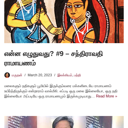
என்ன எழுதுவது? #9 – சந்திராவதி
ராமாயணம்
மருதன்
March 20, 2023
இலக்கியம்
,
பத்தி
மலைகளும் நதிகளும் பூமியில் இருக்கும்வரை மக்களிடையே ராமாயணம்
உயிர்த்திருக்கும் என்றாராம் வால்மீகி. எப்படி ஒரு மலை இல்லையோ, ஒரு நதி
இல்லையோ அப்படியே ஒரு ராமாயணமும் இருக்கமுடியாது…
Read More »