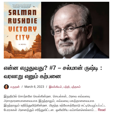
என்ன எழுதுவது? #7 – சல்மான் ருஷ்டி :
வரலாறு எனும் கற்பனை
மருதன்
March 6, 2023
இலக்கியம்
,
பத்தி
,
புத்தகம்
இறுதியில் சொற்களே வெல்கின்றன. செயல்கள், அவை எவ்வளவு
அசாதாரணமானவையாக இருந்தாலும், எவ்வளவு மகத்தானவையாக
இருந்தாலும் உதிர்ந்துவிடுகின்றன. மிகுந்த உத்வேகத்தோடு கட்டியெழுப்பப்பட்ட
பேரரசுகள் அனைத்தும் சரிந்துவிட்டன. ஒளிவீசிய வம்சங்களெல்லாம்…
Read