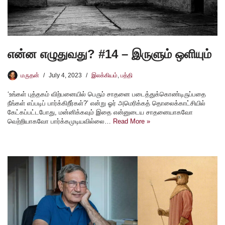
என்ன எழுதுவது? #14 – இருளும் ஒளியும்
மருதன்
July 4, 2023
இலக்கியம்
,
பத்தி
‘உங்கள் புத்தகம் விற்பனையில் பெரும் சாதனை படைத்துக்கொண்டிருப்பதை
நீங்கள் எப்படிப் பார்க்கிறீர்கள்?’ என்று ஓர் அமெரிக்கத் தொலைக்காட்சியில்
கேட்கப்பட்டபோது, மன்னிக்கவும் இதை என்னுடைய சாதனையாகவோ
வெற்றியாகவோ பார்க்கமுடியவில்லை…
Read More »