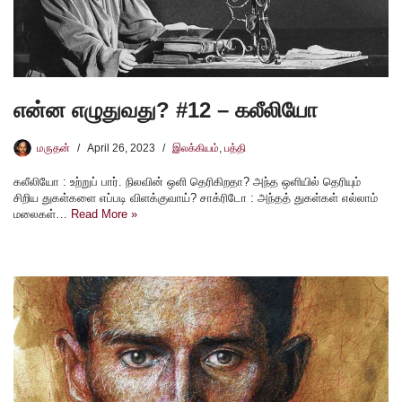
என்ன எழுதுவது? #12 – கலீலியோ
மருதன்
April 26, 2023
இலக்கியம்
,
பத்தி
கலீலியோ : உற்றுப் பார். நிலவின் ஒளி தெரிகிறதா? அந்த ஒளியில் தெரியும்
சிறிய துகள்களை எப்படி விளக்குவாய்? சாக்ரிடோ : அந்தத் துகள்கள் எல்லாம்
மலைகள்…
Read More »