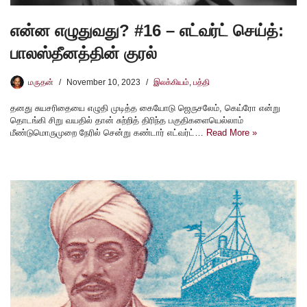
என்ன எழுதுவது? #16 – எட்வர்ட் செய்த்:
பாலஸ்தீனத்தின் குரல்
மருதன்
November 10, 2023
இலக்கியம்
,
பத்தி
தனது சுயசரிதையை எழுதி முடித்த கையோடு ஜெருசலேம், கெய்ரோ என்று
தொடங்கி சிறு வயதில் தான் சுற்றித் திரிந்த பகுதிகளையெல்லாம்
மீண்டுமொருமுறை நேரில் சென்று கண்டார் எட்வர்ட்…
Read More »