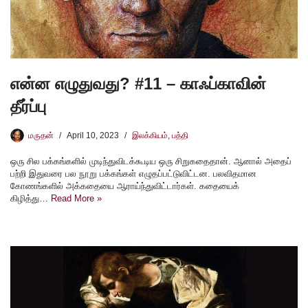
என்ன எழுதுவது? #11 – காஃப்காவின்
தீர்ப்பு
மருதன்
April 10, 2023
இலக்கியம்
,
பத்தி
ஒரு சில பக்கங்களில் முடிந்துவிடக்கூடிய ஒரு சிறுகதைதான். ஆனால் அதைப்
பற்றி இதுவரை பல நூறு பக்கங்கள் எழுதப்பட்டுவிட்டன. பலவிதமான
கோணங்களில் அக்கதையை ஆராய்ந்துவிட்டார்கள். கதையைக்
கிழித்து…
Read More »