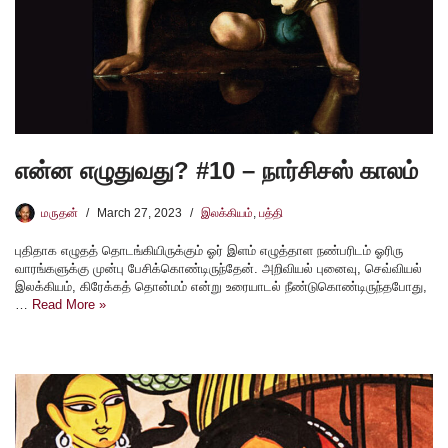
என்ன எழுதுவது? #10 – நார்சிசஸ் காலம்
மருதன்
March 27, 2023
இலக்கியம்
,
பத்தி
புதிதாக எழுதத் தொடங்கியிருக்கும் ஓர் இளம் எழுத்தாள நண்பரிடம் ஓரிரு
வாரங்களுக்கு முன்பு பேசிக்கொண்டிருந்தேன். அறிவியல் புனைவு, செவ்வியல்
இலக்கியம், கிரேக்கத் தொன்மம் என்று உரையாடல் நீண்டுகொண்டிருந்தபோது,
…
Read More »