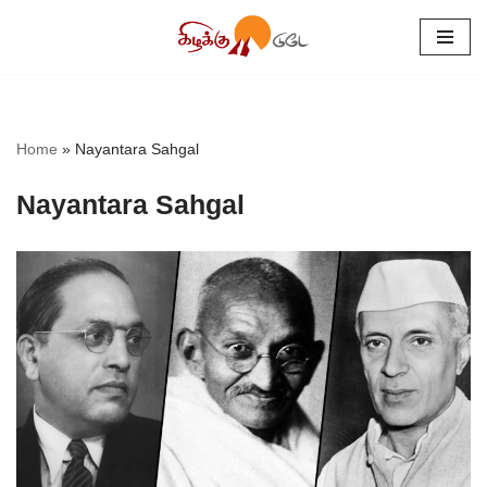
Skip
to
content
Home
»
Nayantara Sahgal
Nayantara Sahgal