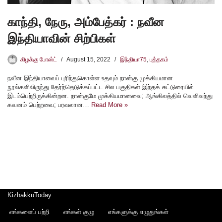
காந்தி, நேரு, அம்பேத்கர் : நவீன
இந்தியாவின் சிற்பிகள்
கிழக்கு போஸ்ட்
August 15, 2022
இந்தியா75
,
புத்தகம்
நவீன இந்தியாவைப் புரிந்துகொள்ள உதவும் நான்கு முக்கியமான
நூல்களிலிருந்து தேர்ந்தெடுக்கப்பட்ட சில பகுதிகள் இந்தக் கட்டுரையில்
இடம்பெற்றிருக்கின்றன. நான்குமே முக்கியமானவை; ஆங்கிலத்தில் வெளிவந்து
கவனம் பெற்றவை; பரவலான…
Read More »
KizhakkuToday
எங்களைப் பற்றி
எங்கள் குழு
எங்களுக்கு எழுதுங்கள்