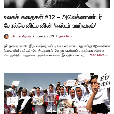
உலகக் கதைகள் #12 – அலெக்ஸாண்டர்
சோல்செனிட்சனின் ‘ஈஸ்டர் ஊர்வலம்’
B.R. மகாதேவன்
June 2, 2023
இலக்கியம்
ஓர் ஓவியர் உலகில் இருப்பவற்றை அப்படியே வரையக்கூடாது என்று அறிவாளிகள்
(கலை விமர்சகர்கள்) சொல்வதுண்டு. வெறும் வண்ணப் புகைப்படம் இதைச்
செய்துவிடும். சதுரங்கள், முக்கோணங்கள் இவற்றின் கலப்பு,…
Read More »