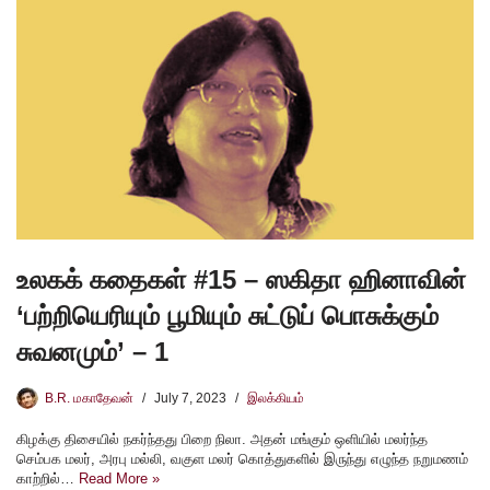
உலகக் கதைகள் #15 – ஸகிதா ஹினாவின்
‘பற்றியெரியும் பூமியும் சுட்டுப் பொசுக்கும்
சுவனமும்’ – 1
B.R. மகாதேவன்
July 7, 2023
இலக்கியம்
கிழக்கு திசையில் நகர்ந்தது பிறை நிலா. அதன் மங்கும் ஒளியில் மலர்ந்த
செம்பக மலர், அரபு மல்லி, வகுள மலர் கொத்துகளில் இருந்து எழுந்த நறுமணம்
காற்றில்…
Read More »