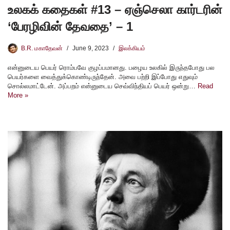
உலகக் கதைகள் #13 – ஏஞ்செலா கார்டரின்
‘பேரழிவின் தேவதை’ – 1
B.R. மகாதேவன்
June 9, 2023
இலக்கியம்
என்னுடைய பெயர் ரொம்பவே குழப்பமானது. பழைய உலகில் இருந்தபோது பல
பெயர்களை வைத்துக்கொண்டிருந்தேன். அவை பற்றி இப்போது எதுவும்
சொல்லமாட்டேன். அப்பறம் என்னுடைய செவ்விந்தியப் பெயர் ஒன்று…
Read
More »