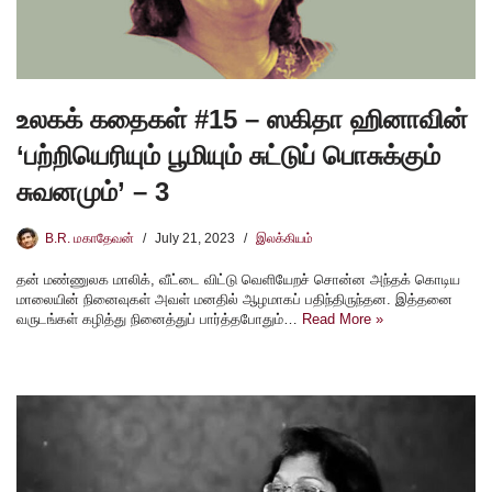
உலகக் கதைகள் #15 – ஸகிதா ஹினாவின்
‘பற்றியெரியும் பூமியும் சுட்டுப் பொசுக்கும்
சுவனமும்’ – 3
B.R. மகாதேவன்
July 21, 2023
இலக்கியம்
தன் மண்ணுலக மாலிக், வீட்டை விட்டு வெளியேறச் சொன்ன அந்தக் கொடிய
மாலையின் நினைவுகள் அவள் மனதில் ஆழமாகப் பதிந்திருந்தன. இத்தனை
வருடங்கள் கழித்து நினைத்துப் பார்த்தபோதும்…
Read More »