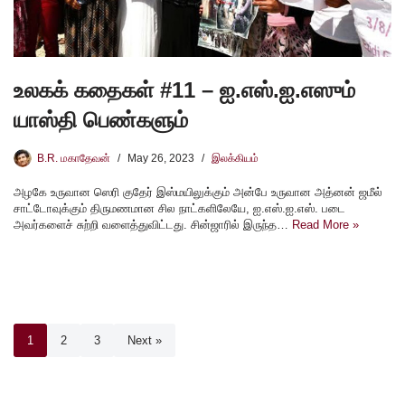
உலகக் கதைகள் #11 – ஐ.எஸ்.ஐ.எஸும்
யாஸ்தி பெண்களும்
B.R. மகாதேவன்
May 26, 2023
இலக்கியம்
அழகே உருவான ஸெரி குதேர் இஸ்மயிலுக்கும் அன்பே உருவான அத்னன் ஜமீல்
சாட்டோவுக்கும் திருமணமான சில நாட்களிலேயே, ஐ.எஸ்.ஐ.எஸ். படை
அவர்களைச் சுற்றி வளைத்துவிட்டது. சின்ஜாரில் இருந்த…
Read More »
1
2
3
Next »