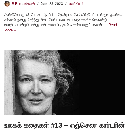
B.R. மகாதேவன்
June 23, 2023
இலக்கியம்
ஆங்கிலேயருடன் போரை ஆரம்பிப்பதென்றால் செவ்விந்தியப் பழங்குடி குலங்கள்
எல்லாம் ஒன்று சேர்ந்து மிகப் பெரிய படையை உருவாக்கிக் கொண்டு
போரிடவேண்டும் என்று என் கணவர் மூலம் சொல்லியனுப்பினேன்.…
Read
More »
உலகக் கதைகள் #13 – ஏஞ்செலா கார்டரின்