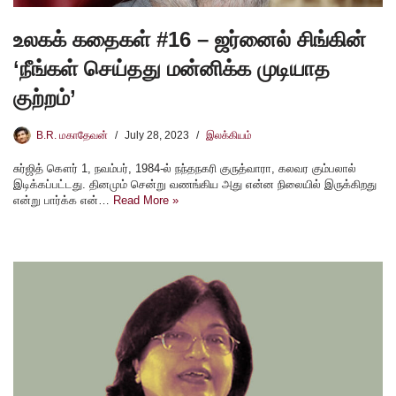
உலகக் கதைகள் #16 – ஜர்னைல் சிங்கின்
‘நீங்கள் செய்தது மன்னிக்க முடியாத
குற்றம்’
B.R. மகாதேவன்
July 28, 2023
இலக்கியம்
சுர்ஜித் கௌர் 1, நவம்பர், 1984-ல் நந்தநகரி குருத்வாரா, கலவர கும்பலால்
இடிக்கப்பட்டது. தினமும் சென்று வணங்கிய அது என்ன நிலையில் இருக்கிறது
என்று பார்க்க என்…
Read More »