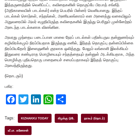
இத்தருணத்தில் வெளிப்பட்ட கவிதைகளின் தொகுப்பே பிரபாத் சங்கீத்
(அதிகாலையின் பாடல்கள்) என்ற பெயரில் பின்னர் வெளியானது. இந்தப்
பாடல்கள் சொற்கள், சந்தங்கள், அணியலங்காரம் என அனைத்து வகையிலும்
அதுவரையில் அவர் எழுதியிருந்த கவிதைகளில் இருந்து பெரிதும் முன்னேற்றம்
அடைந்த பாடல்களாக விளங்கின.
அவரது முந்தைய படைப்பான மாலை நேரப் பாடல்கள் பதின்பருவ தன்னுணர்வும்
கழிவிரக்கமும் நிரம்பியதாக இருந்தது எனில், இந்தத் தொகுப்பு தன்னம்பிக்கை
நிரம்பியதோர் இளைஞனின் குரலாக ஒலித்தது. மேலும் வங்காளி இலக்கியம்
இதுவரை கண்டிராத மொழியையும் சந்தத்தையும் தன்னுள் அடக்கியதாக, அந்த
மொழிக்கு புதியதொரு பாதையைச் சமைப்பதாகவும் இந்தத் தொகுப்பு
அமைந்திருந்தது.
(தொடரும்)
பகிர:
F
T
Li
W
S
a
wi
n
h
h
c
tt
k
at
ar
Tags:
KIZHAKKU TODAY
கிழக்கு டுடே
தாகூர் (தொடர்)
e
er
e
s
e
வீ.பா. கணேசன்
b
dI
A