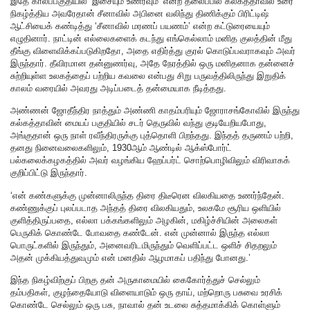
இதே காலப்பகுதியில் ‘இசையும் உணர்வும்’ என்ற தலைப்பில் கல்கத்தாவில் உரை
நிகழ்த்திய அவரேதான் சீனாவில் அபினை வலிந்து திணிக்கும் பிரிட்டிஷ்
ஆட்சியைக் கண்டித்து ‘சீனாவில் மரணப் பயணம்’ என்ற கட்டுரையையும்
எழுதினார். நாட்டின் எல்லைகளைக் கடந்து எங்கெல்லாம் மனித குலத்தின் மீது
தீங்கு விளைவிக்கப்படுகிறதோ, அதை எதிர்த்து குரல் கொடுப்பவராகவும் அவர்
இருந்தார். தீவிரமான தன்னுணர்வு, அதே நேரத்தில் ஒரு மனிதனாக தன்னைச்
சுற்றியுள்ள உலகத்தைப் பற்றிய கவலை என்பது சிறு பருவத்திலிருந்து இறுதிக்
காலம் வரையில் அவரது அடிப்படைத் தன்மையாக நீடித்தது.
அண்ணன் ஜோதீந்திர நாத்தும் அண்ணி காதம்பரியும் ஜோராசங்கோவில் இருந்து
கல்கத்தாவின் மையப் பகுதியில் சடர் தெருவில் வந்து குடியேறியபோது,
அங்குதான் ஒரு நாள் ரவீந்திரருக்கு புத்தொளி பிறந்தது. இந்தத் தருணம் பற்றி,
தனது நினைவலைகளிலும், 1930ஆம் ஆண்டில் ஆக்ஸ்போர்ட்
பல்கலைக்கழகத்தில் அவர் வழங்கிய ஹேப்பர்ட் சொற்பொழிவிலும் விரிவாகக்
குறிப்பிட்டு இருந்தார்.
‘என் கண்களுக்கு முன்னாலிருந்த திரை திடீரென விலகியதை உணர்ந்தேன்.
கண்ணுக்குப் புலப்படாத அந்தத் திரை விலகியதும், உலகமே சூரிய ஒளியில்
குளித்திருப்பதை, எல்லா பக்கங்களிலும் அழகின், மகிழ்ச்சியின் அலைகள்
பெருகிக் கொண்டே போவதை கண்டேன். என் முன்னால் இருந்த எல்லா
பொருட்களில் இருந்தும், அனைவரிடமிருந்தும் வெளிப்பட்ட ஒளிச் சிதறலும்
அதன் முக்கியத்துவமும் என் மனதில் ஆழமாகப் பதிந்து போனது.’
இந்த நிகழ்விற்குப் பிறகு தன் அருகாமையில் கைகோர்த்துச் செல்லும்
தம்பதிகள், குழந்தையோடு விளையாடும் ஒரு தாய், மற்றொரு பசுவை உரசிக்
கொண்டே செல்லும் ஒரு பசு, நாவால் தன் உடலை சுத்தமாக்கிக் கொள்ளும்