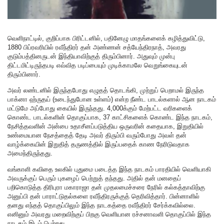
வெளிநாட்டில், குறிப்பாக பிரிட்டனில், பதினேழு மாதங்களைக் கழித்துவிட்டு,
1880 பிப்ரவரியில் ரவீந்திரர் தன் அண்ணன் சத்யேந்திரநாத், அவரது
குடும்பத்தினருடன் இந்தியாவிற்குத் திரும்பினார். அதுவும் முன்பு
திட்டமிட்டிருந்தபடி எவ்வித படிப்பையும் முடிக்காமலே வெறுங்கையுடன்
திரும்பினார்.
அவர் லண்டனில் இருந்தபோது எழுதத் தொடங்கி, முற்றுப் பெறாமல் இருந்த
பாக்னா ஹ்ருதய் (உடைந்துபோன உள்ளம்) என்ற நீண்ட பாடல்களால் ஆன நாடகம்
மட்டுமே அப்போது கையில் இருந்தது. 4,000க்கும் மேற்பட்ட வரிகளைக்
கொண்ட பாடல்களின் தொகுப்பாக, 37 காட்சிகளைக் கொண்ட இந்த நாடகம்,
நேசித்தவளின் அன்பை உதாசீனப்படுத்திய ஒருவரின் கதையாக, இறுதியில்
உண்மையான நேசத்தைத் தேடி அவர் திரும்பி வரும்போது அவள் தன்
வாழ்க்கையின் இறுதித் தருணத்தில் இருப்பதைக் காண நேரிடுவதாக
அமைந்திருந்தது.
வங்காளி கவிதை உலகில் புதுமை படைத்த இந்த நாடகம் பாரதியில் வெளியாகி
அவருக்குப் பெரும் புகழைப் பெற்றுத் தந்தது. அதில் தன் மனதைப்
பறிகொடுத்த திரிபுரா மகாராஜா தன் முதலமைச்சரை நேரில் கல்கத்தாவிற்கு
அனுப்பி தன் பாராட்டுதல்களை ரவீந்திரருக்குத் தெரிவித்தார். பின்னாளில்
தனது எந்தத் தொகுப்பிலும் இந்த நாடகத்தை ரவீந்திரர் சேர்க்கவில்லை.
எனினும் அவரது மறைவிற்குப் பிறகு வெளியான ரச்சனாவளி தொகுப்பில் இந்த
நாடகம் இடம் பெற்றது.