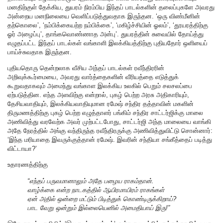
மனதிற்குள் தேக்கிய, துயரம் நிரம்பிய இந்தப் பாடல்களின் தலைப்புகளே அவரது
அன்றைய மனநிலையை வெளிப்படுத்துவதாக இருந்தன. ‘ஒரு விண்மீனின்
தற்கொலை’, ‘நம்பிக்கையற்ற நம்பிக்கை’, ‘மகிழ்ச்சியின் ஓலம்’, ‘தூயரத்திற்கு
ஓர் அழைப்பு’, தாங்கவொண்ணாத அன்பு’. துயரத்தின் சுவையில் தோய்த்து
எழுதப்பட்ட இந்தப் பாடல்கள் வங்காளி இலக்கியத்திற்கு புதியதோர் ஒளியைப்
பாய்ச்சுவதாக இருந்தன.
புதியதொரு தென்றலாக வீசிய அந்தப் பாடல்கள் ரவீந்திரரின்
அறிவுக்கூர்மையை, அவரது வார்த்தைகளின் வீரியத்தை எடுத்துக்
கூறுவதாகவும் அமைந்து வங்காள இலக்கிய உலகில் பெறும் சலசலப்பை
ஏற்படுத்தின. எந்த அளவிற்கு என்றால், புகழ் பெற்ற அரசு அதிகாரியும்,
தேசியவாதியும், இலக்கியவாதியுமான ரமேஷ் சந்திர தத்தாவின் மகளின்
திருமணத்திற்கு புகழ் பெற்ற எழுத்தாளர் பங்கிம் சந்திர சாட்டர்ஜிக்கு மாலை
அணிவித்து வரவேற்க அவர் முற்பட்டபோது, சாட்டர்ஜி அந்த மாலையை வாங்கி
அதே நேரத்தில் அங்கு வந்திருந்த ரவீந்திரருக்கு அணிவித்துவிட்டு சொன்னார்:
‘இந்த மரியாதை இவருக்குத்தான் ரமேஷ். இவரின் சந்தியா சங்கீத்தைப் படித்து
விட்டாயா?’
உதாரணத்திற்கு
“எந்தப் பருவமானாலும் அதே பழைய ராகம்தான்.
வாழ்க்கை என்ற நாடகத்தில் ஆயிரமாயிரம் ராகங்கள்
ஏன் அதில் ஒன்றை மட்டும் பிடித்துக் கொண்டிருக்கிறாய்?
பாட வேறு ஒன்றும் இல்லையெனில் அமைதியாய் இரு!”