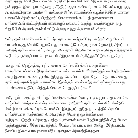
தொடர்ந்து 1881இல் வால்மீகி பிரதிபா (வால்மீகியின் அறிவுக் கூர்மை) என்ற
தன் முதல் இசை நாடகத்தை ரவீந்திரர் உருவாக்கினார். வால்மீகி எவ்வாறு ஒரு
பெருங்கவிஞராக மாறினார் என்பதை இந்த நாடகத்தில் வழக்கத்திற்கு மாறான
வகையில் அவர் காட்டியிருந்தார். கொள்ளைக் கூட்டத் தலைவனான
வால்மீகியின் கூட்டத்தினர் காளிக்குப் பலியிடப் பிடித்து வைத்திருந்த ஒரு
சிறுமியின் அபயக் குரல் கேட்டு அங்கு வந்து அவளை மீட்கிறார்.
பின்பு தன் கொள்ளைக் கூட்டத்தையே கலைத்துவிட்டு, அந்தச் சிறுமியுடன்
காட்டிலிருந்து வெளியேறும்போது, சரஸ்வதியே அவர் முன் தோன்றி, அவரிடம்
மனிதத் தன்மையை தட்டியெழுப்பவே தான் சிறுமியாக உருவெடுத்து வந்ததாகக்
கூறி, அவருக்குப் பாடல் புனையும் ஆற்றலையும் அளித்துவிட்டுக் கூறுகிறார்.
’உனது கல் நெஞ்சத்தையும் கரையச் செய்த இரக்கம் என்ற இசை
கோடிக்கணக்கான இதயங்களை மென்மையாக்கி சீர்திருத்தும் மனிதத் தன்மை
என்ற இசையாக உன் குரலில் இருந்து வெளிப்படட்டும். தேசம் தேசமாக உனது
குரல் எதிரொலித்துக் கொண்டே இருக்கும். எண்ணற்ற கவிஞர்களும் உனது
பாடல்களை எதிரொலித்துக் கொண்டே இருப்பார்கள்!’
மனிதருள் புதைந்து கிடக்கும் ‘மனிதத் தன்மை’யை தட்டி எழுப்புவது என்பதே
வாழ்வின் மகத்துவம் என்ற உண்மையை ரவீந்திரர் தன் பாடல்களில் மீண்டும்
மீண்டும் சுட்டிக் காட்டிக் கொண்டே இருந்தார். இந்த நாடகத்தில் அவரே
வால்மீகியாக நடித்ததோடு, அவருக்கு இசை நுணுக்கங்களை
அறிமுகப்படுத்திய அவரது மூத்த அண்ணன் மகள் பிரதீபா இதில் சிறுமியாக
நடித்திருந்தார். இந்த நாடகத்தில் இடம்பெற்ற பாடல்கள் அன்று இந்தியாவில்
நிலவிய இசை வரம்புகளை மீறிய ஒன்றாக அமைந்திருந்தன.