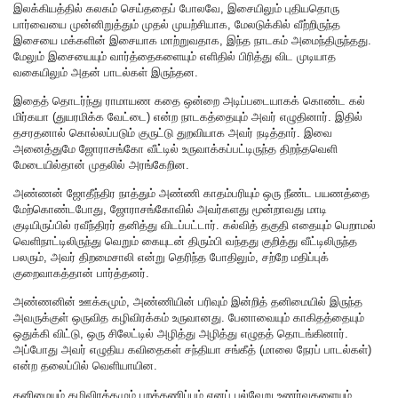
இலக்கியத்தில் கலகம் செய்ததைப் போலவே, இசையிலும் புதியதொரு
பார்வையை முன்னிறுத்தும் முதல் முயற்சியாக, மேலடுக்கில் வீற்றிருந்த
இசையை மக்களின் இசையாக மாற்றுவதாக, இந்த நாடகம் அமைந்திருந்தது.
மேலும் இசையையும் வார்த்தைகளையும் எளிதில் பிரித்து விட முடியாத
வகையிலும் அதன் பாடல்கள் இருந்தன.
இதைத் தொடர்ந்து ராமாயண கதை ஒன்றை அடிப்படையாகக் கொண்ட கல்
மிர்கயா (துயரமிக்க வேட்டை) என்ற நாடகத்தையும் அவர் எழுதினார். இதில்
தசரதனால் கொல்லப்படும் குருட்டு துறவியாக அவர் நடித்தார். இவை
அனைத்துமே ஜோராசங்கோ வீட்டில் உருவாக்கப்பட்டிருந்த திறந்தவெளி
மேடையில்தான் முதலில் அரங்கேறின.
அண்ணன் ஜோதீந்திர நாத்தும் அண்ணி காதம்பரியும் ஒரு நீண்ட பயணத்தை
மேற்கொண்டபோது, ஜோராசங்கோவில் அவர்களது மூன்றாவது மாடி
குடியிருப்பில் ரவீந்திரர் தனித்து விடப்பட்டார். கல்வித் தகுதி எதையும் பெறாமல்
வெளிநாட்டிலிருந்து வெறும் கையுடன் திரும்பி வந்தது குறித்து வீட்டிலிருந்த
பலரும், அவர் திறமைசாலி என்று தெரிந்த போதிலும், சற்றே மதிப்புக்
குறைவாகத்தான் பார்த்தனர்.
அண்ணனின் ஊக்கமும், அண்ணியின் பரிவும் இன்றித் தனிமையில் இருந்த
அவருக்குள் ஒருவித கழிவிரக்கம் உருவானது. பேனாவையும் காகிதத்தையும்
ஒதுக்கி விட்டு, ஒரு சிலேட்டில் அழித்து அழித்து எழுதத் தொடங்கினார்.
அப்போது அவர் எழுதிய கவிதைகள் சந்தியா சங்கீத் (மாலை நேரப் பாடல்கள்)
என்ற தலைப்பில் வெளியாயின.
தனிமையும் கழிவிரக்கமும் புறக்கணிப்பும் எனப் பல்வேறு உணர்வுகளையும்