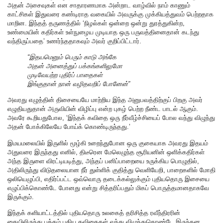
அதன் அசைவுகள் என சாதாரணமாக அன்றாட வாழ்வில் நாம் காணும்
காட்சிகள் இதுவரை கண்டிராத வகையில் அவருக்கு முக்கியத்துவம் பெற்றதாக
மாறின. இந்தத் தருணத்தில் ‘நிழல்கள் ஒன்றை ஒன்று துரத்துகின்ற,
உண்மையின் கதிர்கள் உள்நுழைய முடியாத ஒரு பருவத்தினைதான் கடந்து
வந்திருப்பதை’ உணர்ந்ததாகவும் அவர் குறிப்பிட்டார்.
“இதயமெனும் பெரும் காடு அங்கே
அதன் அனைத்துப் பக்கங்களிலுமோ
முடிவேயற்ற புதிர்ப் பாதைகள்
இங்குதான் நான் வழிதவறிப் போனேன்”
அவரது எழுத்தின் திசையையே மாற்றிய இந்த அனுபவத்திற்குப் பிறகு அவர்
எழுதியதுதான் அருவியின் விழிப்பு என்ற புகழ் பெற்ற நீண்ட பாடல் ஆகும்.
அவரே கூறியதுபோல, ‘இந்தக் கவிதை ஒரு நீர்வீழ்ச்சியைப் போல வந்து விழுந்து
அதன் போக்கிலேயே போய்க் கொண்டிருந்தது.’
இமயமலையில் இருளில் மூழ்கி உறைந்துபோன ஒரு குகையாக அவரது இதயம்
அதுவரை இருந்தது எனில், திடீரென மேலெழுந்த சூரியனின் ஒளிக்கதிர்கள்
அந்த இருளை விரட்டியடித்து, அந்தப் பனிப்பாறையை உருக்கிய பொழுதில்,
அதிலிருந்து விடுதலையான நீர் துள்ளிக் குதித்து வெளியேறி, பாறைகளில் மோதி
ஒலியெழுப்பி, எதிர்ப்பட்ட ஒவ்வொரு தடைக்கல்லுக்கும் புதியதொரு இசையை
எழுப்பிக்கொண்டே போனது என்று சித்தரிப்பதும் மிகப் பொருத்தமானதாகவே
இருக்கும்.
இந்தக் களியாட்டத்தில் புதியதொரு உலகைத் தரிசித்த ரவீந்திரரின்
கையிலிருந்து புத்தம் புதிய கவிதைகள் வந்து விழுந்துகொண்டே இருந்தன.