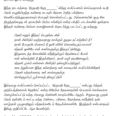
இந்த நாடகத்தை ‘திருமதி ஹே______’ விற்கு சமர்ப்பணம் செய்வதாகக் கூறி
அவர் எழுதியிருந்த கவிதை கடவுள் மீதான அதீத பக்தியை
வெளிப்படுத்துவதாகவும் பொருள் கொள்ளப்பட்டது. அவ்வகையில் ஒரு சில
திருத்தங்களுடன் தாகூரின் பிரம்ம சங்கீதம் என்ற பக்திப் பாடல்களில் ஒன்றாக
இந்தக் கவிதை பிரம்மா சமாஜிகளால் தொடர்ந்து பாடப்பட்டது வந்தது.
பிறவி எனும் இந்தப் பெருங்கடலில்
நான் மீண்டும் வழிதவறாது காக்கும் துருவ நட்சத்திரம் நீ !
நான் போகுமிடமெலாம் நீ ஒளி வீசிக் கொண்டிருப்பாயாக!
உந்தன் ஒளியே என் கண்களுக்கு இதமூட்டுகிறது.
இருளடைந்த கோவிலில் வீற்றிருக்கும் தேவியைப் போல்
என் உள்ளத்தில் நீ இருக்கிறாய். நான் வழி தவறினாலும்,
உந்தன் முகம் என்னை மீண்டும் நல்வழிப்படுத்தும்.
உடைந்துபோன இந்த உள்ளத்தை உன் காலடியில் சமர்ப்பிக்கிறேன்.
அதன் ரத்தக்கறை, உன் கால்களுக்கு
செங்குழம்புப் பூச்சாகத் திகழட்டும்!
இவ்வாறு சமர்ப்பணம் செய்யப்பட்ட ‘திருமதி ஹே______’ என்பது அந்தக்
குடும்பத்தினரால் ஹேகேட் என்ற கிரேக்க தேவதையின் பெயரால் செல்லமாக
அழைக்கப்பட்டு வந்த அவரது அண்ணி காதம்பரியே ஆகும். சிறுவயது முதல்
அவர் தன்னிடம் காட்டி வந்த அன்பை, பரிவை, நேசத்தை ரவீந்திரர் தன்
வாழ்நாள் முழுவதிலும் மற்றவர்களிடம் தேடிக்கொண்டே இருந்தார் என்பதையும்
இங்கு குறிப்பிட்டே ஆக வேண்டும்.