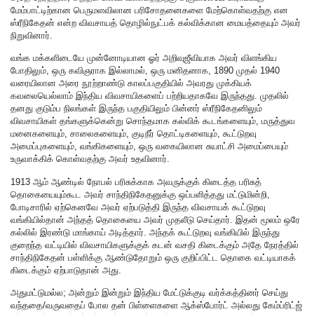
மேம்பாட்டிற்கான பெருமளவிலான பரிசோதனைகளை மேற்கொள்வதற்கு என
ஸ்ரீநிகேதன் என்ற விவசாயத் தொழில்நுட்பக் கல்விக்கான மையத்தையும் அவர்
நிறுவினார்.
வங்க மக்களிடையே முன்னோடியான ஓர் அறிவுஜீவியாக அவர் விளங்கிய
போதிலும், ஒரு கவிஞராக இல்லாமல், ஒரு மனிதனாக, 1890 முதல் 1940
வரையிலான அரை நூற்றாண்டு காலப்பகுதியில் அவரது முக்கியக்
கவலையெல்லாம் இந்திய விவசாயிகளைப் பற்றியதாகவே இருந்தது. முதலில்
தனது குடும்ப நிலங்கள் இருந்த பகுதியிலும் பின்னர் ஸ்ரீநிகேதனிலும்
விவசாயிகள் தங்களுக்கென்று சொந்தமாக கல்விக் கூடங்களையும், மருத்துவ
மனைகளையும், சாலைகளையும், குடிநீர் தொட்டிகளையும், கூட்டுறவு
அமைப்புகளையும், வங்கிகளையும், ஒரு வகையிலான சுயாட்சி அமைப்பையும்
உருவாக்கிக் கொள்வதற்கு அவர் உதவினார்.
1913 ஆம் ஆண்டில் நோபல் பரிசுக்காக அவருக்குக் கிடைத்த பரிசுத்
தொகையையும்கூட அவர் சாந்திநிகேதனுக்கு ஒப்பளித்தது மட்டுமின்றி,
போடிசாரில் ஏற்கெனவே அவர் ஏற்படுத்தி இருந்த விவசாயக் கூட்டுறவு
வங்கியில்தான் அந்தத் தொகையை அவர் முதலீடு செய்தார். இதன் மூலம் ஒரே
கல்லில் இரண்டு மாங்காய் அடித்தார். அந்தக் கூட்டுறவு வங்கியில் இருந்து
குறைந்த வட்டியில் விவசாயிகளுக்குக் கடன் வசதி கிடைக்கும் அதே நேரத்தில்
சாந்திநிகேதன் பள்ளிக்கு ஆண்டுதோறும் ஒரு குறிப்பிட்ட தொகை வட்டியாகக்
கிடைக்கும் ஏற்பாடுதான் அது.
அதுமட்டுமல்ல; அன்றும் இன்றும் இந்திய மேட்டுக்குடி வர்க்கத்தினர் செய்து
வந்ததை/வருவதைப் போல தன் பிள்ளைகளை ஆக்ஸ்போர்ட் அல்லது கேம்ப்ரிட்ஜ்