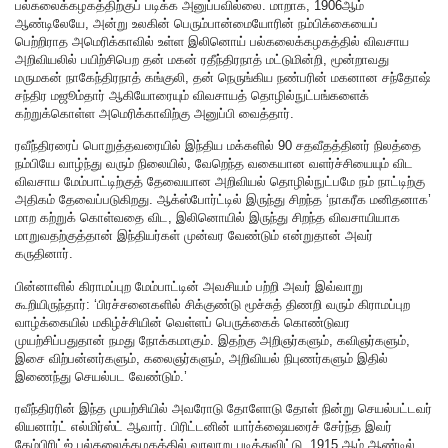
பல்கலைக்கழகத்திற்குப் படிக்க அனுப்பவில்லை. மாறாக, 1906ஆம்
ஆண்டிலேயே, அன்று உலகின் பெரும்பான்மையோரின் நம்பிக்கையைப்
பெற்றிராத அமெரிக்காவில் உள்ள இலினொய் பல்கலைக்கழகத்தில் விவசாய
அறிவியலில் பயிற்சிபெற தன் மகன் ரதீந்திரநாத் மட்டுமின்றி, மூன்றாவது
மருமகன் நாகேந்திரநாத் கங்குலி, தன் நெருங்கிய நண்பரின் மகனான சந்தோஷ்
சந்திர மஜூம்தார் ஆகியோரையும் விவசாயத் தொழில்நுட்பங்களைக்
கற்றுக்கொள்ள அமெரிக்காவிற்கு அனுப்பி வைத்தார்.
ரவீந்திரரைப் பொறுத்தவரையில் இந்திய மக்களில் 90 சதவீதத்தினர் நிலத்தை
நம்பியே வாழ்ந்து வரும் நிலையில், வேறெந்த வகையான வளர்ச்சியையும் விட
விவசாய மேம்பாட்டிற்குத் தேவையான அறிவியல் தொழில்நுட்பமே நம் நாட்டிற்கு
அதிகம் தேவைப்படுகிறது. ஆக்ஸ்போர்ட்டில் இருந்து சிறந்த ‘நாகரீக மனிதனாக’
மாற கற்றுக் கொள்வதை விட, இலினொயில் இருந்து சிறந்த விவசாயியாக
மாறுவதற்குத்தான் இந்தியர்கள் முன்வர வேண்டும் என்றுதான் அவர்
கருதினார்.
பின்னாளில் கிராமப்புற மேம்பாட்டின் அவசியம் பற்றி அவர் இவ்வாறு
கூறியிருந்தார்: ‘பிரச்சனைகளில் சிக்குண்டு மூச்சுத் திணறி வரும் கிராமப்புற
வாழ்க்கையில் மகிழ்ச்சியின் வெள்ளப் பெருக்கைக் கொண்டுவர
முயற்சிப்பதுதான் நமது நோக்கமாகும். இதற்கு அறிஞர்களும், கவிஞர்களும்,
இசை விற்பன்னர்களும், கலைஞர்களும், அறிவியல் நிபுணர்களும் இதில்
இணைந்து செயல்பட வேண்டும்.’
ரவீந்திரரின் இந்த முயற்சியில் அவரோடு தோளோடு தோள் நின்று செயல்பட்டவர்
லியனார்ட் எல்மிர்ஸ்ட் ஆவார். பிரிட்டனின் யார்க்ஷையரைச் சேர்ந்த இவர்
கேம்பிரிட்ஜ் பல்கலைக்கழகத்தில் வரலாறு படித்துவிட்டு, 1915 ஆம் ஆண்டில்