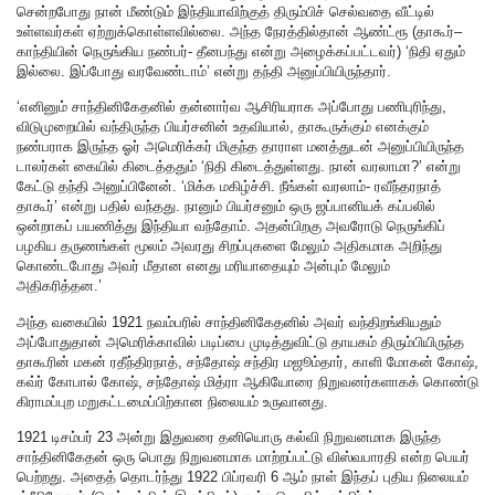
சென்றபோது நான் மீண்டும் இந்தியாவிற்குத் திரும்பிச் செல்வதை வீட்டில்
உள்ளவர்கள் ஏற்றுக்கொள்ளவில்லை. அந்த நேரத்தில்தான் ஆண்ட்ரூ (தாகூர்–
காந்தியின் நெருங்கிய நண்பர்- தீனபந்து என்று அழைக்கப்பட்டவர்) ‘நிதி ஏதும்
இல்லை. இப்போது வரவேண்டாம்’ என்று தந்தி அனுப்பியிருந்தார்.
‘எனினும் சாந்தினிகேதனில் தன்னார்வ ஆசிரியராக அப்போது பணிபுரிந்து,
விடுமுறையில் வந்திருந்த பியர்சனின் உதவியால், தாகூருக்கும் எனக்கும்
நண்பராக இருந்த ஓர் அமெரிக்கர் மிகுந்த தாராள மனத்துடன் அனுப்பியிருந்த
டாலர்கள் கையில் கிடைத்ததும் ‘நிதி கிடைத்துள்ளது. நான் வரலாமா?’ என்று
கேட்டு தந்தி அனுப்பினேன். ‘மிக்க மகிழ்ச்சி. நீங்கள் வரலாம்- ரவீந்தரநாத்
தாகூர்’ என்று பதில் வந்தது. நானும் பியர்சனும் ஒரு ஜப்பானியக் கப்பலில்
ஒன்றாகப் பயணித்து இந்தியா வந்தோம். அதன்பிறகு அவரோடு நெருங்கிப்
பழகிய தருணங்கள் மூலம் அவரது சிறப்புகளை மேலும் அதிகமாக அறிந்து
கொண்டபோது அவர் மீதான எனது மரியாதையும் அன்பும் மேலும்
அதிகரித்தன.’
அந்த வகையில் 1921 நவம்பரில் சாந்தினிகேதனில் அவர் வந்திறங்கியதும்
அப்போதுதான் அமெரிக்காவில் படிப்பை முடித்துவிட்டு தாயகம் திரும்பியிருந்த
தாகூரின் மகன் ரதீந்திரநாத், சந்தோஷ் சந்திர மஜூம்தார், காளி மோகன் கோஷ்,
கவ்ர் கோபால் கோஷ், சந்தோஷ் மித்ரா ஆகியோரை நிறுவனர்களாகக் கொண்டு
கிராமப்புற மறுகட்டமைப்பிற்கான நிலையம் உருவானது.
1921 டிசம்பர் 23 அன்று இதுவரை தனியொரு கல்வி நிறுவனமாக இருந்த
சாந்தினிகேதன் ஒரு பொது நிறுவனமாக மாற்றப்பட்டு விஸ்வபாரதி என்ற பெயர்
பெற்றது. அதைத் தொடர்ந்து 1922 பிப்ரவரி 6 ஆம் நாள் இந்தப் புதிய நிலையம்