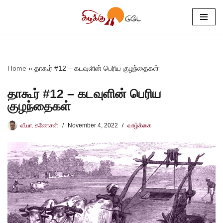
Skip
to
content
Home
»
தாகூர் #12 – கடவுளின் பெரிய குழந்தைகள்
தாகூர் #12 – கடவுளின் பெரிய
குழந்தைகள்
வீ.பா. கணேசன்
November 4, 2022
வாழ்க்கை