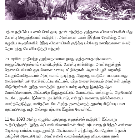
பத்மா நதியில் பயணம் செய்தபடி தான் சந்தித்த குத்தகை விவசாயிகளின் மீது
பேரன்பு செலுத்தினார் ரவீந்திரர். அண்ணன் மகள் இந்திரா தேவிக்கு அவர்
எழுதிய கடிதங்களில் இந்த விவசாயிகள் குறித்த பல்வேறு உணர்வுகளை அவர்
தொடர்ந்து வெளிப்படுத்தி வந்தார்.
‘கடவுளின் நாதியற்ற குழந்தைகளான நமது குத்தகைதாரர்களைக்
காணும்போதெல்லாம் என்னிடத்தில் பேரன்பு சுரக்கிறது. அவர்களுக்குத்
தேவையெல்லாம் ஒரு வேளை உணவு மட்டும்தான். ஆனால் பூமி வறண்டு
போகும்போதெல்லாம் அவர்களால் முடிந்தது அழுவது மட்டுமே. எப்படியாவது
அவர்களின் பசி போக்கப்பட்டு விட்டால், மற்ற அனைத்தையும் அவர்கள் மறந்து
விடுகிறார்கள். இந்த உலகத்தில் துயரம் என்ற ஒன்று இருந்தே ஆக
வேண்டுமானால், அவ்வாறே இருந்துவிட்டுப் போகட்டும். என்றாலும், அதனோடு
கூடவே, முடிவே இல்லாத முயற்சியோடு, என்றும் அகலாத நம்பிக்கையை
வளர்த்தெடுத்து, மனிதரிடையே சிறந்த குணத்தைத் தூண்டிவிடும்படியான
ஏதாவதொரு வழி அல்லது ஏற்பாடு இருக்க வேண்டும்.’
11 மே 1893 அன்று எழுதிய மற்றொரு கடிதத்தில் ரவீந்திரர் இவ்வாறு
கூறியிருந்தார். ‘இந்த அப்பாவி விவசாயிகள் சிலர் மரியாதை நிமித்தம் என்னை
அடிக்கடி பார்க்க வருவதுண்டு. அவர்களைச் சந்திக்கும்போதெல்லாம் நான்
மகிழ்ச்சி அடைகிறேன். அவர்களின் வணக்கத்திற்கு உரியவனாக நான்