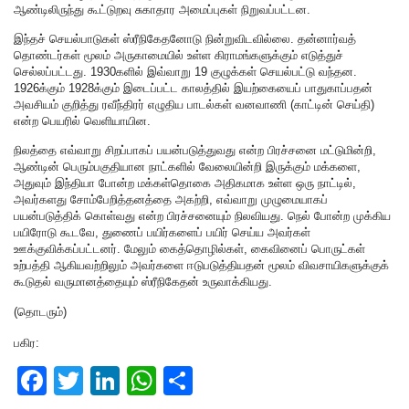
ஆண்டிலிருந்து கூட்டுறவு சுகாதார அமைப்புகள் நிறுவப்பட்டன.
இந்தச் செயல்பாடுகள் ஸ்ரீநிகேதனோடு நின்றுவிடவில்லை. தன்னார்வத்
தொண்டர்கள் மூலம் அருகாமையில் உள்ள கிராமங்களுக்கும் எடுத்துச்
செல்லப்பட்டது. 1930களில் இவ்வாறு 19 குழுக்கள் செயல்பட்டு வந்தன.
1926க்கும் 1928க்கும் இடைப்பட்ட காலத்தில் இயற்கையைப் பாதுகாப்பதன்
அவசியம் குறித்து ரவீந்திரர் எழுதிய பாடல்கள் வனவாணி (காட்டின் செய்தி)
என்ற பெயரில் வெளியாயின.
நிலத்தை எவ்வாறு சிறப்பாகப் பயன்படுத்துவது என்ற பிரச்சனை மட்டுமின்றி,
ஆண்டின் பெரும்பகுதியான நாட்களில் வேலையின்றி இருக்கும் மக்களை,
அதுவும் இந்தியா போன்ற மக்கள்தொகை அதிகமாக உள்ள ஒரு நாட்டில்,
அவர்களது சோம்பேறித்தனத்தை அகற்றி, எவ்வாறு முழுமையாகப்
பயன்படுத்திக் கொள்வது என்ற பிரச்சனையும் நிலவியது. நெல் போன்ற முக்கிய
பயிரோடு கூடவே, துணைப் பயிர்களைப் பயிர் செய்ய அவர்கள்
ஊக்குவிக்கப்பட்டனர். மேலும் கைத்தொழில்கள், கைவினைப் பொருட்கள்
உற்பத்தி ஆகியவற்றிலும் அவர்களை ஈடுபடுத்தியதன் மூலம் விவசாயிகளுக்குக்
கூடுதல் வருமானத்தையும் ஸ்ரீநிகேதன் உருவாக்கியது.
(தொடரும்)
பகிர:
F
T
Li
W
S