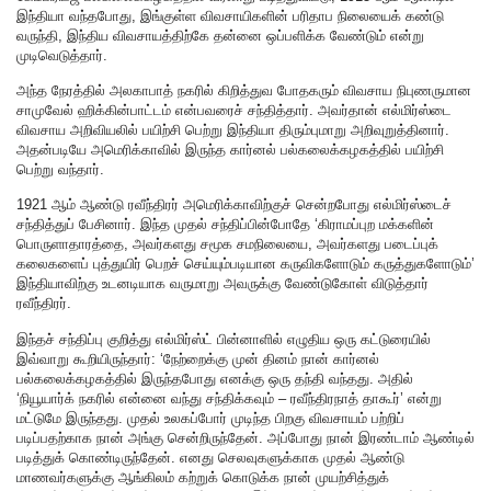
இந்தியா வந்தபோது, இங்குள்ள விவசாயிகளின் பரிதாப நிலையைக் கண்டு
வருந்தி, இந்திய விவசாயத்திற்கே தன்னை ஒப்பளிக்க வேண்டும் என்று
முடிவெடுத்தார்.
அந்த நேரத்தில் அலகாபாத் நகரில் கிறித்துவ போதகரும் விவசாய நிபுணருமான
சாமுவேல் ஹிக்கின்பாட்டம் என்பவரைச் சந்தித்தார். அவர்தான் எல்மிர்ஸ்டை
விவசாய அறிவியலில் பயிற்சி பெற்று இந்தியா திரும்புமாறு அறிவுறுத்தினார்.
அதன்படியே அமெரிக்காவில் இருந்த கார்னல் பல்கலைக்கழகத்தில் பயிற்சி
பெற்று வந்தார்.
1921 ஆம் ஆண்டு ரவீந்திரர் அமெரிக்காவிற்குச் சென்றபோது எல்மிர்ஸ்டைச்
சந்தித்துப் பேசினார். இந்த முதல் சந்திப்பின்போதே ‘கிராமப்புற மக்களின்
பொருளாதாரத்தை, அவர்களது சமூக சமநிலையை, அவர்களது படைப்புக்
கலைகளைப் புத்துயிர் பெறச் செய்யும்படியான கருவிகளோடும் கருத்துகளோடும்’
இந்தியாவிற்கு உடனடியாக வருமாறு அவருக்கு வேண்டுகோள் விடுத்தார்
ரவீந்திரர்.
இந்தச் சந்திப்பு குறித்து எல்மிர்ஸ்ட் பின்னாளில் எழுதிய ஒரு கட்டுரையில்
இவ்வாறு கூறியிருந்தார்: ‘நேற்றைக்கு முன் தினம் நான் கார்னல்
பல்கலைக்கழகத்தில் இருந்தபோது எனக்கு ஒரு தந்தி வந்தது. அதில்
‘நியூயார்க் நகரில் என்னை வந்து சந்திக்கவும் – ரவீந்திரநாத் தாகூர்’ என்று
மட்டுமே இருந்தது. முதல் உலகப்போர் முடிந்த பிறகு விவசாயம் பற்றிப்
படிப்பதற்காக நான் அங்கு சென்றிருந்தேன். அப்போது நான் இரண்டாம் ஆண்டில்
படித்துக் கொண்டிருந்தேன். எனது செலவுகளுக்காக முதல் ஆண்டு
மாணவர்களுக்கு ஆங்கிலம் கற்றுக் கொடுக்க நான் முயற்சித்துக்