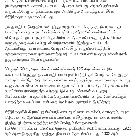
ஸ்ரீநிகேதன் (செல்வத்தின் இருப்பிடம்) என்ற பெயரில் எல்மிர்ஸ்டை
இயக்குனராகக் கொண்டு செயல்படத் தொடங்கியது. கிராமப்புறங்களில்
மாறுபட்டதொரு வாழ்க்கையை முன்னெடுக்கும் நோக்கத்துடன் இந்த
ஸ்ரீநிகேதன் உருவாக்கப்பட்டது.
தனது குடும்ப நிலத்தில் பணிபுரிந்து வந்த விவசாயிகளுக்கு நிவாரணம் தர
வேண்டும் என்று தொடக்கத்தில் விரும்பிய ரவீந்திரரின் கண்ணோட்டம்
இப்போது மேலும் பரந்து விரிந்து விரிவான தொலைநோக்கு, முதிர்ச்சியான
அணுகுமுறை ஆகியவற்றுடன் ஸ்ரீநிகேதனில் இருந்து செயல்படத்
தொடங்கியது. உதாரணமாக, போடிசாரில் இருந்த குடும்ப நிலத்தின்
குத்தகைதாரர்களை ஒன்றிணைத்து ஹிடாய்ஷி சபா என்றதொரு மக்கள் நலக்
குழு ஒன்றையும் அவர் உருவாக்கினார்.
60 முதல் 70 ஆயிரம் மக்கள் வசிக்கும் சுமார் 125 கிராமங்களை இது
உள்ளடக்கியிருந்தது. தாகூர் குடும்பம் வழங்கிய நிதியுதவியோடு கூடவே இந்தச்
சபா தன் பங்கிற்கு நிதி திரட்டி, பள்ளிகளையும், மருத்துவமனைகளையும், பொது
நலனுக்கான இதர மையங்களையும் உருவாக்கிப் பராமரித்ததோடு, தன்னளவில்
சுயாட்சியை நிலைநிறுத்தி வந்தது. இவ்வாறு மக்களின் கூட்டுறவு
அடிப்படையிலான முயற்சிகளே பெரும்பான்மையோரின் வாழ்வு மேன்மைக்கும்
வளத்திற்கும் அடிப்படை என்பதை அவர் நடைமுறையில் நிரூபித்தார்.
ஸ்ரீநிகேதனில் கிராமப்புற மேம்பாடு என்பது விவசாயக் கல்வி, சுகாதாரம், சமூக
விழிப்புணர்வு ஆகியவற்றை உள்ளடக்கியதாக இருந்தது. ரசாயன உரங்களில்
இருந்து இயற்கை உரத்திற்கு மாறிச் செல்லும் சோதனைகள்
மேற்கொள்ளப்பட்டன. மலேரியா நோயை ஒழிப்பதில் தீவிரம் காட்டப்பட்டது. 1923
ஆம் ஆண்டு ஒரு சிறு மருத்துவ நிலையம் தொடங்கப்பட்டது. 1932 ஆம்