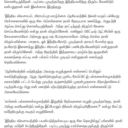
கொண்டிருந்தேன். படிப்பை முடித்தபிறகு இந்தியாவிற்கு திரும்ப வேண்டும்
என்பதுதான் என் இலக்காக இருந்தது.
‘இந்திய விவசாயம், கிராமப்புற வாழ்க்கை ஆகியவற்றில் நிலவி வரும் பல்வேறு
பிரச்சனைகளில் ஒரு சில அம்சங்களை நான் நேரடியாக உணர்ந்து, அதுபற்றி
ஆய்வு செய்து கொண்டிருந்தேன். அந்த நாட்டிற்குத் திரும்பி வேலை
செய்யவேண்டும் என்று நான் விரும்பினேன். எனினும் பிரிட்டிஷ் ஆட்சியின் ஒரு
சேவகனாகவோ அல்லது ஒரு மத போதகராகவோ அங்கு செல்ல நான்
விரும்பவில்லை. மாறாக, ஓர் இந்தியரோடு, முடிந்தால் தாகூர் போன்ற ஒரு
நபரோடு இணைந்து இந்திய கிராமம் ஒன்றில் பணிபுரியவேண்டும் என்றுதான்
நான் விரும்பினேன். அந்த நேரத்தில் இத்தகைய புகழ்பெற்ற ஒருவரின்
கவனத்தை எப்படி என் பக்கம் ஈர்க்க முடியும் என்றுதான் எனக்குத்
தெரியவில்லை.
‘ஆங்கிலத்தில் வந்திருந்த அவரது எழுத்துகள் என்னைப் பெரிதும்
கவர்ந்திருந்தது. ஆறு ஆண்டுகளுக்கு முன்பு கேம்ப்ரிட்ஜ் பல்கலைக்கழகத்தில்
வரலாற்றில் பட்டம் பெற்று முடித்த தருணத்தில் முதன்முதலாக கீதாஞ்சலியைப்
படித்தபோது அது என் மனதில் ஏற்படுத்தியிருந்த தாக்கம் என்னைவிட்டு
அகலவேயில்லை.
‘கார்னல் பல்கலைக்கழகத்தில் இறுதித் தேர்வுகளை எழுதி முடித்தபிறகு, நான்
அங்கு வரவேண்டும் என்று இப்போதும் நீங்கள் விரும்புகிறீர்களா?’ என்று கேட்டு
ரவீந்திரருக்கு கடிதம் எழுதினேன்.
‘இந்திய விவசாயத்தில் பயன்படுத்தக்கூடிய ஒரு சில தொழில்நுட்பங்களில் நான்
நன்கு பயிற்சி பெற்றிருந்தேன். படிப்பு முடிந்து யார்க்ஷையருக்குத் திரும்பிச்