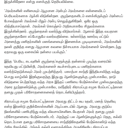
இருக்கிறேனா என்று எனக்குத் தெரியவில்லை.
‘அவர்களின் எளிமையும் ஆழமான அன்பும் அவர்களை என்னைவிடப்
பெரியவர்களாக ஆக்கி விடுகின்றன. குழந்தைகளிடம் எனக்கிருக்கும் அன்பைப்
போலத்தான் அவர்கள் மீதும் அன்பு செலுத்துகிறேன். ஒரே ஒரு
வித்தியாசம்தான். அவர்கள் கொஞ்சம் அதிகமாகவே சிறுவர்களாக
இருக்கின்றனர். குழந்தைகள் வளர்ந்து விடுவார்கள். ஆனால் இந்த வயதான
குழந்தைகளோ எப்போதுமே வளர்வதில்லை. உள்ளார்ந்த உணர்வு மட்டும்
அனைத்து மனிதர்களின் மனங்களையும் இணைக்க முடியுமானால், அவர்களின்
நலன் குறித்த எனது ஆழமான கவலை நிச்சயமாக அவர்களைச் சென்றடைந்து
ஏதாவது ஒரு வகையில் நன்மை பயக்கும்.’
இந்த ‘பெரிய, கடவுளின் குழந்தை’களுக்குத் தன்னால் முடிந்த வரையில்
உதவியது மட்டுமின்றி, அவர்களைச் சுயச்சார்புடைய மனிதர்களாக
வளர்த்தெடுக்கவும் அவர் முயற்சித்தார். மகாத்மா காந்தி இந்தியாவிற்கு வந்து
பொது வாழ்வில் இறங்குவதற்கு இருபது ஆண்டுகளுக்கு முன்பாகவே, நாடு
விடுதலை பெற்றபிறகு வந்த அரசு இந்தப் பணியை மேற்கொள்ள முன்வருவதற்கு
அரை நூற்றாண்டுக்கு முன்பாகவே, ரவீந்திரர் கிராமப்புற சமூக மேம்பாட்டிற்கான
தனது முதல் பரிசோதனைகளைத் தொடங்கியிருந்தார்.
கிராமப்புற சமூக மேம்பாட்டிற்கான அவரது திட்டம் சுய உதவி, மனத் தெளிவு
என்ற இரண்டு குறிக்கோள்களின் அடிப்படையில் ஆனது. அவரது குடும்ப
நிலங்களில் பணிபுரிந்து வந்த விவசாயிகளிடையேதான் அவர் தனது முதல்
பரிசோதனையை மேற்கொண்டார். அதற்குப் பல ஆண்டுகளுக்குப் பிறகு, கல்வி
தொடர்பான தனது பரிசோதனையை சாந்திநிகேதனில் மேற்கொண்டு வந்த
அதே நேரத்தில், அந்தக் கல்வி வளாகத்திற்கு அருகிலேயே கிராமப்புற