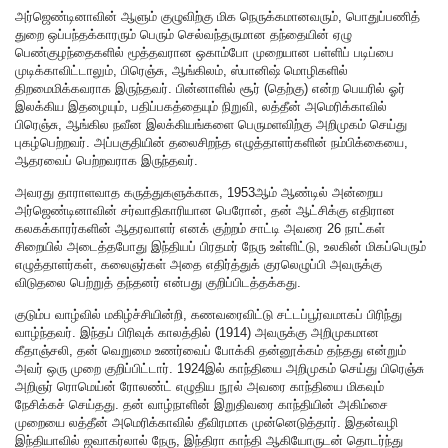
அர்ஜெண்டினாவின் ஆளும் குழுவிற்கு மிக நெருக்கமானவரும், பொதுப்பணித்
துறை ஒப்பந்தக்காரரும் பெரும் செல்வந்தருமான தந்தையின் ஏழு
பெண்குழந்தைகளில் மூத்தவரான ஒகாம்போ முறையான பள்ளிப் படிப்பை
முடிக்காவிட்டாலும், பிரெஞ்சு, ஆங்கிலம், ஸ்பானிஷ் மொழிகளில்
திறமைமிக்கவராக இருந்தவர். பின்னாளில் சூர் (தெற்கு) என்ற பெயரில் ஓர்
இலக்கிய இதழையும், பதிப்பகத்தையும் நிறுவி, லத்தீன் அமெரிக்காவில்
பிரெஞ்சு, ஆங்கில நவீன இலக்கியங்களை பெருமளவிற்கு அறிமுகம் செய்து
புகழ்பெற்றவர். அப்பகுதியின் தலைசிறந்த எழுத்தாளர்களின் நம்பிக்கையை,
ஆதரவைப் பெற்றவராக இருந்தவர்.
அவரது தாராளவாத கருத்துகளுக்காக, 1953ஆம் ஆண்டில் அன்றைய
அர்ஜெண்டினாவின் சர்வாதிகாரியான பெரோன், தன் ஆட்சிக்கு எதிரான
கலகக்காரர்களின் ஆதரவாளர் எனக் குற்றம் சாட்டி அவரை 26 நாட்கள்
சிறையில் அடைத்தபோது இந்தியப் பிரதமர் நேரு உள்ளிட்டு, உலகின் மிகப்பெரும்
எழுத்தாளர்கள், கலைஞர்கள் அதை எதிர்த்துக் குரலெழுப்பி அவருக்கு
விடுதலை பெற்றுத் தந்தனர் என்பது குறிப்பிடத்தக்கது.
குடும்ப வாழ்வில் மகிழ்ச்சியின்றி, கணவரைவிட்டு சட்டப்பூர்வமாகப் பிரிந்து
வாழ்ந்தவர். இந்தப் பிரிவுக் காலத்தில் (1914) அவருக்கு அறிமுகமான
கீதாஞ்சலி, தன் வெறுமை உணர்வைப் போக்கி தன்னூக்கம் தந்தது என்றும்
அவர் ஒரு முறை குறிப்பிட்டார். 1924இல் காந்தியை அறிமுகம் செய்து பிரெஞ்சு
அறிஞர் ரொமெய்ன் ரோலண்ட் எழுதிய நூல் அவரை காந்தியை மிகவும்
நேசிக்கச் செய்தது. தன் வாழ்நாளின் இறுதிவரை காந்தியின் அகிம்சை
முறையை லத்தீன் அமெரிக்காவில் தீவிரமாக முன்னெடுத்தார். இதன்வழி
இந்தியாவில் ஜவாகர்லால் நேரு, இந்திரா காந்தி ஆகியோருடன் தொடர்ந்து