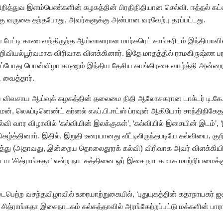
கிறித்துவ இளம்பெண்களின் கழகத்தின் பிரதிநிதியான செல்வி. ஈத்தல் கட
கு வருகை தந்தபோது, அவர்களுக்கு அன்பான வரவேற்பு தரப்பட்டது.
ைப் பேட்டி காண வந்திருந்த ஆய்வாளரான மார்கரெட் சாங்கரிடம் இந்தியா
ியல்பூர்வமாக விரிவாக விளக்கினார். இதே மாதத்தில் ராமகிருஷ்ண பர
அப்போது பொன்விழா காணும் இந்திய தேசிய காங்கிரசை வாழ்த்தி அன்றைய
ி வைத்தார்.
விவசாய ஆய்வுக் கழகத்தின் தலைமை நிதி ஆலோசகரான டாக்டர் டி.கே. கப
ன், லெஃப்டினெண்ட் கர்னல் எஃப்.பி.ஈட்ஸ் ப்ரவுன் ஆகியோர் சாந்திநிகேதன
ல்வி வார விழாவில் ‘கல்வியின் இலக்குகள்’, ‘கல்வியில் இசையின் இடம்’,
ிகழ்த்தினார். இதில், இறுதி உரையானது வீட்டிலிருந்தபடியே கல்வியை, குற
்து (அதாவது, இன்றைய தொலைதூரக் கல்வி) விரிவாக அவர் விளக்கியிருந்
ைய ‘சித்ராங்கதா’ என்ற நாடகத்தினை ஓர் இசை நாடகமாக மாற்றியமைக்கும
டைபெற்ற வசந்தவிழாவில் உரையாற்றுகையில், ‘புதுயுகத்தின் கதாநாயகர் ஜவா
ல் சித்ராங்கதா இசைநாடகம் கல்கத்தாவில் அரங்கேற்றப்பட்டு மக்களின் பார