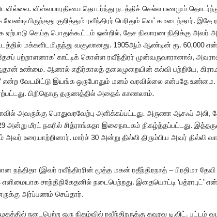
வில்லை. விஸ்வபாரதியை தொடர்ந்து நடத்திச் செல்ல பணமும் தொடர்ந்து
வேண்டியிருந்தது குறித்தும் ரவீந்திரர் பெரிதும் வெட்கமடைந்தார். இதே ர
ஏற்பாடு செய்த பொதுக்கூட்டம் ஒன்றில், தேச நிவாரண நிதிக்கு அவர் அ
்தில் மக்களிடமிருந்து வசூலானது. 1905ஆம் ஆண்டின் ரூ. 60,000 என
‘தேசப் பற்றாளனாக’ காட்டிக் கொள்ள ரவீந்திரர் முன்வருவாரானால், அவர
ுதான் உண்மை. ஆனால் எதிர்காலத் தலைமுறையின் கல்வி பற்றியே, கிராம 
ற்று’ என்ற வேடமிட்டு இயங்க ஒருபோதும் மனம் வரவில்லை என்பதே உண்மை.
ற்பட்டது. பிறிதொரு தருணத்தில் அதைக் காணலாம்.
பூங்காவில் அவருக்கு பொதுவரவேற்பு அளிக்கப்பட்டது. அருணா ஆசஃப் அலி,
29 அன்று மீரட் நகரில் சித்ராங்கதா இசைநாடகம் நிகழ்த்தப்பட்டது. இத்தரு
ும் அவர் உரையாற்றினார். மார்ச் 30 அன்று தில்லி திரும்பிய அவர் தி
ன நந்திதா (இவர் ரவீந்திரரின் மூத்த மகன் ரதீந்திரநாத் – பிரதிமா தேவி
க எளிமையாக சாந்திநிகேதனில் நடைபெற்றது. இதையொட்டி ‘பத்ராபுட்’ 
னருக்கு அர்ப்பணம் செய்தார்.
தில் நடைபெற்ற ஒரு நிகழ்வில் ரவீந்திரருக்கு கவுரவ டி.லிட். பட்டம் வழ