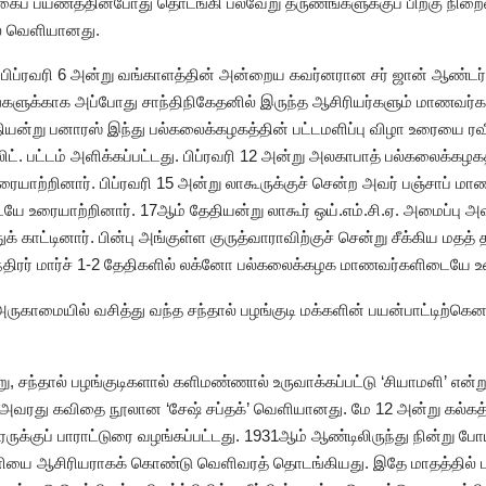
ப் பயணத்தின்போது தொடங்கி பல்வேறு தருணங்களுக்குப் பிறகு நிறைவு 
ல் வெளியானது.
ிப்ரவரி 6 அன்று வங்காளத்தின் அன்றைய கவர்னரான சர் ஜான் ஆண்டர்
்களுக்காக அப்போது சாந்திநிகேதனில் இருந்த ஆசிரியர்களும் மாணவர்களு
ியன்று பனாரஸ் இந்து பல்கலைக்கழகத்தின் பட்டமளிப்பு விழா உரையை ரவீந்
ட். பட்டம் அளிக்கப்பட்டது. பிப்ரவரி 12 அன்று அலகாபாத் பல்கலைக்கழகத
ற்றினார். பிப்ரவரி 15 அன்று லாகூருக்குச் சென்ற அவர் பஞ்சாப் மாண
ே உரையாற்றினார். 17ஆம் தேதியன்று லாகூர் ஒய்.எம்.சி.ஏ. அமைப்பு அ
க் காட்டினார். பின்பு அங்குள்ள குருத்வாராவிற்குச் சென்று சீக்கிய மத
ந்திரர் மார்ச் 1-2 தேதிகளில் லக்னோ பல்கலைக்கழக மாணவர்களிடையே உ
ு அருகாமையில் வசித்து வந்த சந்தால் பழங்குடி மக்களின் பயன்பாட்டிற்
 சந்தால் பழங்குடிகளால் களிமண்ணால் உருவாக்கப்பட்டு ‘சியாமளி’ என்று
ில் அவரது கவிதை நூலான ‘சேஷ் சப்தக்’ வெளியானது. மே 12 அன்று கல்க
ிரருக்குப் பாராட்டுரை வழங்கப்பட்டது. 1931ஆம் ஆண்டிலிருந்து நின்று ப
னியை ஆசிரியராகக் கொண்டு வெளிவரத் தொடங்கியது. இதே மாதத்தில் பு