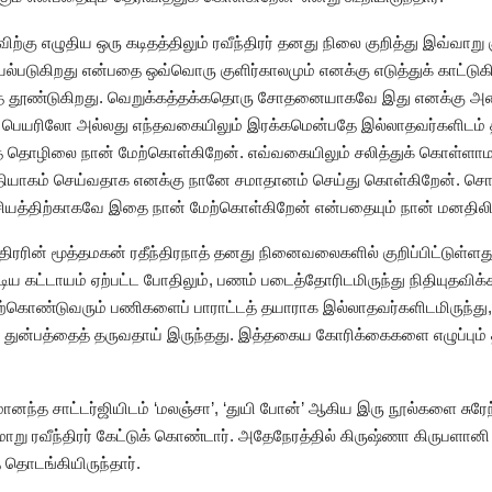
கு எழுதிய ஒரு கடிதத்திலும் ரவீந்திரர் தனது நிலை குறித்து இவ்வாறு குற
்படுகிறது என்பதை ஒவ்வொரு குளிர்காலமும் எனக்கு எடுத்துக் காட்டுக
னைத் தூண்டுகிறது. வெறுக்கத்தக்கதொரு சோதனையாகவே இது எனக்கு அம
 பெயரிலோ அல்லது எந்தவகையிலும் இரக்கமென்பதே இல்லாதவர்களிடம் 
ரத் தொழிலை நான் மேற்கொள்கிறேன். எவ்வகையிலும் சலித்துக் கொள்
் தியாகம் செய்வதாக எனக்கு நானே சமாதானம் செய்து கொள்கிறேன். சொந்த
த்திற்காகவே இதை நான் மேற்கொள்கிறேன் என்பதையும் நான் மனதிலிர
ந்திரரின் மூத்தமகன் ரதீந்திரநாத் தனது நினைவலைகளில் குறிப்பிட்டுள்
டிய கட்டாயம் ஏற்பட்ட போதிலும், பணம் படைத்தோரிடமிருந்து நிதியுதவிக
மேற்கொண்டுவரும் பணிகளைப் பாராட்டத் தயாராக இல்லாதவர்களிடமிருந்
்த துன்பத்தைத் தருவதாய் இருந்தது. இத்தகைய கோரிக்கைகளை எழுப்பும் 
ந்த சாட்டர்ஜியிடம் ‘மலஞ்சா’, ‘துயி போன்’ ஆகிய இரு நூல்களை சுரேந்
று ரவீந்திரர் கேட்டுக் கொண்டார். அதேநேரத்தில் கிருஷ்ணா கிருபளா
 தொடங்கியிருந்தார்.