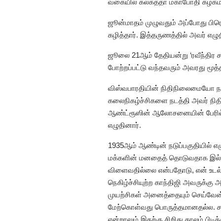
வகையில் கல்கத்தா மகாபோதி கழகம் ஏற
ஜூன்மாதம் முழுவதும் அப்போது பிரெஞ்
கழித்தார். இத்தருணத்தில் அவர் எழ
ஜூலை 21ஆம் தேதியன்று ‘ரவீந்திர சங
போற்றப்பட்டு வந்தவரும் அவரது மூ
விஸ்வபாரதியின் நிதிநிலைமையோ நாள
கலைநிகழ்ச்சிகளை நடத்தி அவர் நித
ஆண்ட்ரூஸின் ஆலோசனையின் பேரில், தன
எழுதினார்.
1935ஆம் ஆண்டின் நடுப்பகுதியில் 
மக்களின் மனதைத் தொடுவதாக இல்லை
விளைவதில்லை என்பதோடு, என் உடல்நலமு
நெகிழ்ச்சியுற்ற காந்திஜி அவருக்கு 
முயற்சிகள் அனைத்தையும் செய்வேன் 
மேற்கொள்வது பொருத்தமானதல்ல. ச
என்றாலும் இதற்கு சிறிது காலம் பிடிக