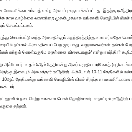
 லோகசிக்‌ஷா சம்சாத் என்ற அமைப்பு உருவாக்கப்பட்டது. இதற்கு ரவீந்திரர
்க கால வாழ்க்கை வரலாற்றை முதன்முதலாக வங்காளி மொழியில் மிகச் சிற
ம் செயல்பட்டனர்.
ருந்து செயல்பட்டு வந்த அமைதிக்கும் சுதந்திரத்திற்குமான சர்வதேச பெண்
ையில் நம்மால் அமைதியைப் பெற முடியாது. வலுவானவர்கள் தங்கள் பேர
க் கற்றுக் கொள்வதுமே அதற்கான விலையாகும்‘ என்று ரவீந்திரர் கூறியி
டு அக்டோபர் மாதம் 9ஆம் தேதியன்று அவர் எழுதிய பரிஷோத் (பழிவாங
ற்கு இசையும் அமைத்தார் ரவீந்திரர். அக்டோபர் 10-11 தேதிகளில் கல்
10ஆம் தேதியன்று வங்காளி மொழியின் மிகச் சிறந்த நாவலாசிரியரான சரத
ொண்டார்.
ட் ஹாலில் நடைபெற்ற வங்காள பெண் தொழிலாளர் மாநாட்டில் ரவீந்திரர் பங
வருகை தந்தார்.