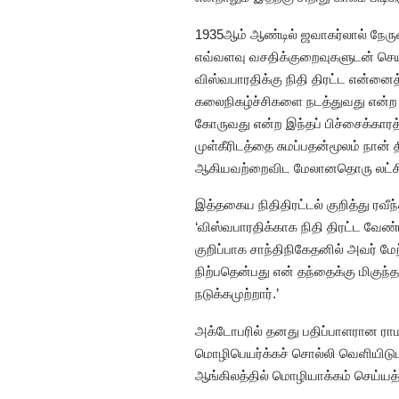
1935ஆம் ஆண்டில் ஜவாகர்லால் நேருவிற்
எவ்வளவு வசதிக்குறைவுகளுடன் செயல
விஸ்வபாரதிக்கு நிதி திரட்ட என்
கலைநிகழ்ச்சிகளை நடத்துவது என்ற
கோருவது என்ற இந்தப் பிச்சைக்கா
முள்கீரிடத்தை சுமப்பதன்மூலம் நான
ஆகியவற்றைவிட மேலானதொரு லட்சிய
இத்தகைய நிதிதிரட்டல் குறித்து ரவீ
‘விஸ்வபாரதிக்காக நிதி திரட்ட வேண்
குறிப்பாக சாந்திநிகேதனில் அவர் 
நிற்பதென்பது என் தந்தைக்கு மிகுந
நடுக்கமுற்றார்.’
அக்டோபரில் தனது பதிப்பாளரான ராமான
மொழிபெயர்க்கச் சொல்லி வெளியிடுமா
ஆங்கிலத்தில் மொழியாக்கம் செய்யத்