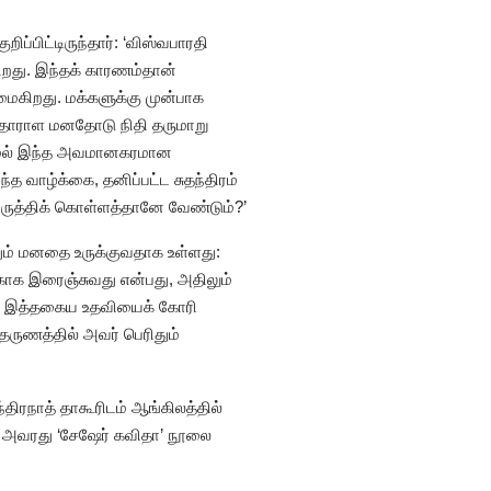
ிப்பிட்டிருந்தார்: ‘விஸ்வபாரதி
ிறது. இந்தக் காரணம்தான்
ைகிறது. மக்களுக்கு முன்பாக
தாராள மனதோடு நிதி தருமாறு
ளாமல் இந்த அவமானகரமான
 வாழ்க்கை, தனிப்பட்ட சுதந்திரம்
ுத்திக் கொள்ளத்தானே வேண்டும்?’
ளதும் மனதை உருக்குவதாக உள்ளது:
்காக இரைஞ்சுவது என்பது, அதிலும்
து, இத்தகைய உதவியைக் கோரி
தருணத்தில் அவர் பெரிதும்
திரநாத் தாகூரிடம் ஆங்கிலத்தில்
னி அவரது ‘சேஷேர் கவிதா’ நூலை