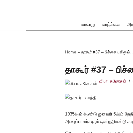
Skip
to
வரலாறு
வாழ்க்கை
அர
content
ok
Home
»
தாகூர் #37 – பிச்சை புகினும்
தாகூர் #37 – பிச்
வீ.பா. கணேசன்
pp
1935ஆம் ஆண்டு ஜனவரி 6ஆம் தேதியன
அழைப்பாளர்களும் ஒன்றுதிரண்டு சாந