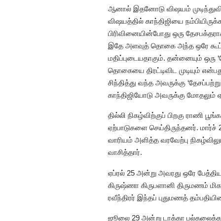
ஆனால் இதனோடு விஷயம் முடிந்துவிட
விஷயத்தில் காந்திஜியை நம்பியிருக்க 
பிரிவினையின்போது ஒரு தேசபக்தராக 
இதே அளவுத் தொகை அந்த ஒரே கூட்டத
மதிப்புடையதாகும். தன்னையும் ஒரு 
தொகையை திரட்டிவிட முடியும் என்பத
சிந்தித்து வந்த அவருக்கு ‘தேசப்ப
காந்திஜியோடு அவருக்கு மோதலும் ஏ
தில்லி நிகழ்விற்குப் பிறகு ராணி 
ஏற்பாடுகளை செய்திருந்தனர். மார்ச் 
வாரியம் அளித்த வரவேற்பு நிகழ்வில
வாசித்தார்.
ஏப்ரல் 25 அன்று அவரது ஒரே பேத்தியா
கிருஷ்ணா கிருபளானி திருமணம் மி
ரவீந்திரர் இந்தப் புதுமணத் தம்பதியி
ஜூலை 29 அன்று டாக்கா பல்கலைக்கழகத்