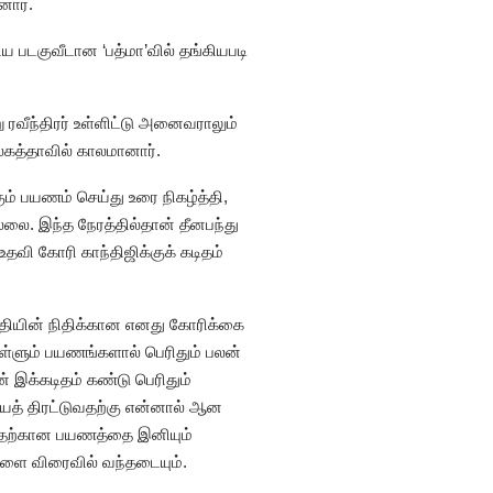
னார்.
ிய படகுவீடான ‘பத்மா’வில் தங்கியபடி
 ரவீந்திரர் உள்ளிட்டு அனைவராலும்
்கத்தாவில் காலமானார்.
் பயணம் செய்து உரை நிகழ்த்தி,
ை. இந்த நேரத்தில்தான் தீனபந்து
தவி கோரி காந்திஜிக்குக் கடிதம்
ரதியின் நிதிக்கான எனது கோரிக்கை
்ளும் பயணங்களால் பெரிதும் பலன்
ன் இக்கடிதம் கண்டு பெரிதும்
தியைத் திரட்டுவதற்கு என்னால் ஆன
டுவதற்கான பயணத்தை இனியும்
ளை விரைவில் வந்தடையும்.