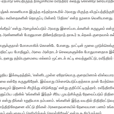
்பாடு செய்திருந்த நிகழ்ச்சியில் ரவீந்திரர் கலந்து கொண்டு உரையாற்றி
சுக் காலனியாக இருந்த சந்தர்நாகூரில் அவரது மிகுந்த விருப்பத்திற்குர
ுதிய கவிதைகளின் தொகுப்பு பின்னர் ‘பிதிகா’ என்ற நூலாக வெளியானது.
்கீதம்’ என்று அழைக்கப்படும் அவரது இசைப்பாடல்களின் கருவூலம் என்று
த்த அண்ணனின் பேரனுமான தினேந்திரநாத் தாகூர் உடல்நலக் குறைவால் கல
ுக்குநாள் மோசமாகிக் கொண்டே போனது. நாட்டின் மூலை முடுக்கெங்கும
ிதிரட்டிய போதிலும், அவை அன்றாடச் செலவுகளுக்கே போதுமானதாக இல்ல
து தற்பெருமையை எல்லாம் மூட்டைக் கட்டி வைத்துவிட்டு, ரவீந்திரர் உ
எழுதிய இக்கடிதத்தில், ‘என்னிடமுள்ள ஏதோவொரு குறையினால் விஸ்வபா
 என்றே கருதுகிறேன். இவ்வாறு பிச்சையெடுப்பதற்காக நான் மேற்கொள
ம் இதனால் சீரழிந்து விடுகிறது’ என்று குறிப்பிட்டிருந்தார். ரவீந்திரரி
அனுப்பிய பதிலில் ‘உங்களின் இந்தச் சீரிய முயற்சிக்குத் தேவைப்படும் நி
என்று நீங்கள் உறுதியாக நம்பலாம். உங்களின் இந்த வயதில் நிதிதிரட்
ாந்திநிகேதனை விட்டு நீங்கள் அகலாதவகையில் தேவையான பணம் உங்க
்கும் என்பதையும் தெரிவித்துக் கொள்கிறேன்’ என்று கூறியிருந்தார்.