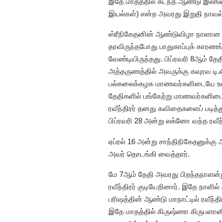
இதே மாதத்தில் கடந்த ஆண்டு இலங்கை
இயல்கள்) என்ற அவரது இறுதி நாவ
ஸ்ரீநிகேதனின் ஆண்டுவிழா நாளான ப
தரவிருந்தபோது பாதுகாப்புக் காரணங
வேண்டியிருந்தது. பிப்ரவரி 8ஆம் தேத
அத்தருணத்தில் அவருக்கு கவுரவ டி.லி
பல்கலைக்கழக மாணவர்களிடையே உரையா
தேதிகளில் பங்கேற்று மாணவர்களிடைய
ரவீந்திரர் தனது கவிதைகளைப் படித்து
பிப்ரவரி 28 அன்று லக்னோ வந்த ரவீ
ஏப்ரல் 16 அன்று சாந்திநிகேதனுக்க
அவர் தொடங்கி வைத்தார்.
மே 7ஆம் தேதி அவரது பிறந்தநாளன்று,
ரவீந்திரர் குடியேறினார். இதே நாள
பரிஷத்தின் ஆண்டு மாநாட்டில் ரவீந்த
இதே மாதத்தில் கிருஷ்ணா கிருபளா