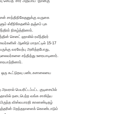
செய்த ‘சார் அத்யாய்’ (நான்கு
சன் சாந்திநிகேதனுக்கு வருகை
ம் ஸ்ரீநிகேதனில் தஞ்சம் புக
திரர் நிகழ்த்தினார்.
்தின் செனட் ஹாலில் ரவீந்திரர்
வர்களின் ஆண்டு மாநாட்டில் 15-17
வருக்கு வரவேற்பு அளித்தபோது,
த் தலைவர்களை சந்தித்து உரையாடினார்.
ரையாற்றினார்.
கென ஒரு கூட்டுறவு பண்டகசாலையை
 அவரால் பெயரிட்டப்பட்ட குடிசையில்
த்தாவில் நடைபெற்ற வங்க சாகித்ய
ோயிருந்த விஸ்வபாரதி காலாண்டிதழ்
த்தரின் பிறந்தநாளைக் கொண்டாடும்