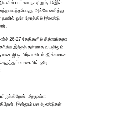
ிகளில் பாட்னா நகரிலும், 19இல்
ை வந்தடைந்தபோது, அங்கே வசித்து
 நகரில் ஒரே நேரத்தில் இரண்டு
ார்.
மார்ச் 26-27 தேதிகளில் சித்ராங்கதா
சேகரிக்க இந்தத் தள்ளாத வயதிலும்
ன ஜி.டி. பிர்லாவிடம் தீர்க்கமான
செலுத்தும் வகையில் ஒரே
:
ிருக்கிறேன். மீதமுள்ள
ுகிறேன். இன்னும் பல ஆண்டுகள்