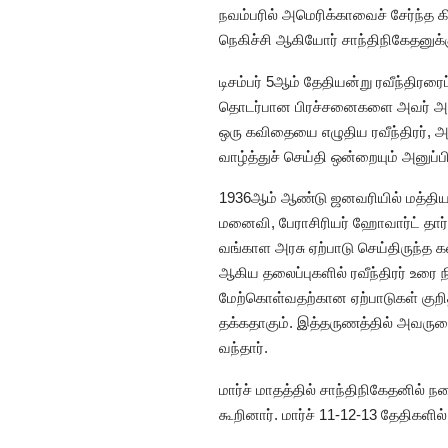
நவம்பரில் அமெரிக்காவைச் சேர்ந்த 
நெகிச்சி ஆகியோர் சாந்திநிகேதனுக்
டிசம்பர் 5ஆம் தேதியன்று ரவீந்திரர
தொடர்பான பிரச்சனைகளை அவர் அறிவ
ஒரு கவிதையை எழுதிய ரவீந்திரர், 
வாழ்த்துச் செய்தி ஒன்றையும் அனுப்ப
1936ஆம் ஆண்டு ஜனவரியில் மத்திய 
மனைவி, பேராசிரியர் ஹோவார்ட் தார்ம
வங்காள அரசு ஏற்பாடு செய்திருந்த க
ஆகிய தலைப்புகளில் ரவீந்திரர் உரை ந
மேற்கொள்வதற்கான ஏற்பாடுகள் குறித
தக்கதாகும். இத்தருணத்தில் அவருட
வந்தார்.
மார்ச் மாதத்தில் சாந்திநிகேதனில் ந
கூறினார். மார்ச் 11-12-13 தேதிகளி