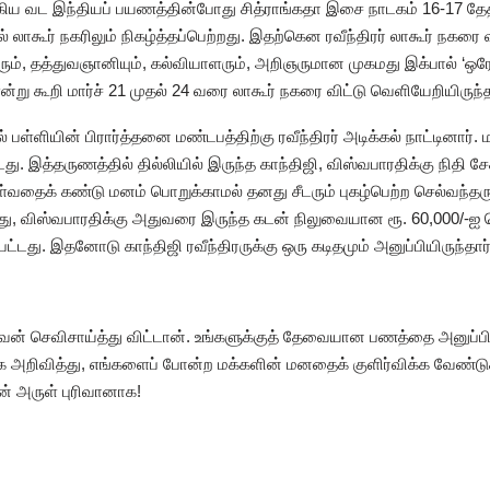
ங்கிய வட இந்தியப் பயணத்தின்போது சித்ராங்கதா இசை நாடகம் 16-17 தேத
் லாகூர் நகரிலும் நிகழ்த்தப்பெற்றது. இதற்கென ரவீந்திரர் லாகூர் நகர
ரும், தத்துவஞானியும், கல்வியாளரும், அறிஞருமான முகமது இக்பால் ‘ஒரே
என்று கூறி மார்ச் 21 முதல் 24 வரை லாகூர் நகரை விட்டு வெளியேறியிருந்த
ல் பள்ளியின் பிரார்த்தனை மண்டபத்திற்கு ரவீந்திரர் அடிக்கல் நாட்டினார். 
டது. இத்தருணத்தில் தில்லியில் இருந்த காந்திஜி, விஸ்வபாரதிக்கு நிதி 
வதைக் கண்டு மனம் பொறுக்காமல் தனது சீடரும் புகழ்பெற்ற செல்வந்தருமா
ு, விஸ்வபாரதிக்கு அதுவரை இருந்த கடன் நிலுவையான ரூ. 60,000/-ஐ 
்டது. இதனோடு காந்திஜி ரவீந்திரருக்கு ஒரு கடிதமும் அனுப்பியிருந்தார்
ன் செவிசாய்த்து விட்டான். உங்களுக்குத் தேவையான பணத்தை அனுப்பிய
க அறிவித்து, எங்களைப் போன்ற மக்களின் மனதைக் குளிர்விக்க வேண்ட
் அருள் புரிவானாக!