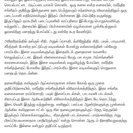
செயல்பாட்டை அடிப்படையாகக் கொண்ட ஒரு கலை என்ற வகையில், ரவீந்திர
சங்கீதம் குறித்து இன்றுவரை நடைபெற்றுவரும் எந்தவொரு விவாதத்திலும் ஒரு
படைப்பாளி எதிர்கொள்ளும் இந்தப் பிரச்சனை இடம்பெற்றே வருகிறது.
இருப்பினும் தாகூரின் படைப்புகளின் காப்புரிமை இப்போது பொதுவெளிக்கு
வந்துவிட்ட நிலையில் இந்தப் பிரச்சனையின் வழக்கமான முக்கியத்துவம்
ஓரளவிற்கு மறைந்து போய்விட்டது என்றே கூற வேண்டும்.
அதேநேரத்தில் நஸ்ருல் கீதி, அதுல் ப்ரசாதி, த்விஜேந்திர கீதி, பவுல், பாடியாலி,
கீர்த்தன் போன்ற நாட்டுப்புற வடிவங்கள் போன்று வங்காளத்தின் பல்வேறு
பாரம்பரிய இசை வடிவங்களுக்கு இதைவிடக் குறைவான கவனமே
செலுத்தப்பட்டன. இதன் விளைவாகவும் வேறு பல சமூக அம்சங்களின்
காரணமாகவும், இந்த இசை வடிவங்கள் வலுவிழந்து போயின; ரவீந்திர
சங்கீதத்தைப் போலவே இந்தப் பாரம்பரிய இசை வடிவங்களும் மெதுவாக
மறையத் தொடங்கின.
தலைசிறந்த கவிஞரும் ஆய்வாளருமான சங்கா கோஷ் ஒரு முறை
குறிப்பிடுகையில், ரவீந்திர சங்கீதத்தின் விரிவாக்கத்திற்கும், இதர சங்கீத
வகைகளான ராம்பிரசாதி, பவுல் இசைப்பாடல்கள், பாடாவளி பாடல்கள்,
கிராமப்புற இசை ஆகியவற்றின் விரிவாக்கத்திற்கும் இடையே தொடர்ந்து
இடைவெளி இருந்து வந்துள்ளது. எனினும், பலப்பல ஆண்டுகளுக்கு முன்னால்
ஆங்கில கவிஞரான ஈட்ஸ் ‘ஒரு சில தலைமுறைகளுக்குப் பிறகு தெருவில்
இருக்கும் பிச்சைக்காரனும்கூட கீதாஞ்சலி பாடல்களைப் பாடுமளவிற்கு அது
மிகப்பிரபலமானதாக மாறியிருக்கும்’ என்று சொன்ன ஆரூடம் நிறைவேறுவதற்கு
வாய்ப்பே இல்லை என்றும் குறிப்பிட்டிருந்தார்.