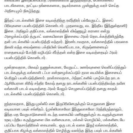
கல்வியின் இன்றியமையாத அங்கங்களாக இருந்ததோடு, பெண்களைப்
பாடகிகளாக, நாட்டிய நங்கைகளாக, நடிகர்களாக முன்னுக்கு வரச் செய்த
அதிசயமும் நிகழ்ந்தது.
இந்தப் பாடல்களின் இசை வடிவத்திற்கு ரவீந்திரர் பல்வேறுபட்ட இசைப்
பிரிவுகளை பயன்படுத்திக் கொண்டார். முதலாவது, வட இந்திய (இந்துஸ்தானி)
இசை. அதிலும் குறிப்பாக, வங்காளத்தின் விஷ்ணுபூர் கரானா என்று
அழைக்கப்படும் த்ருபாட் வகையிலான இசையை அவர் தொடக்கத்திலிருந்தே
தன் பாடல்களில் பயன்படுத்தி வந்தார். இரண்டாவதாக, வங்காளத்தில் பரவலாக
நிலவி வந்த வைஷ்ணவ பக்தியின் வெளிப்பாடாக, கிருஷ்ணனையும்
ராதையையும் போற்றி வழிபடும் கீர்த்தன் என்ற இசை வடிவத்தையும் அவர்
பயன்படுத்திக் கொண்டார்.
மூன்றாவதாக, மிகவும் நுணுக்கமான, வேறுபட்ட உணர்வுகளை வெளிப்படுத்தும்
பாடல்களுக்கு வங்காளி டப்பா என்றழைக்கப்படும் தாள லயமிக்க இசையைப்
பெரிதும் பயன்படுத்தினார். நான்காவதாக, அந்நாட்களில் புகழ்பெற்ற நாடக
ஆசிரியரான கிரீஷ் சந்திர கோஷ் தனது நாடகங்களில் பயன்படுத்திவந்த நவீன
வங்காளி பாடல் வடிவத்தை அவர் மேலும் செழுமைப்படுத்தி தனது காதல்
பாடல்களில் பயன்படுத்திக் கொண்டார்.
ஐந்தாவதாக, இந்து-முஸ்லீம் என இருபிரிவினருக்கும் பொதுவான இசை
வடிவமான பவுல் சங்கீதம். (முஸ்லிமாகவோ இந்துவாகவோ பிறந்திருந்தாலும்,
இந்த மத வேறுபாடுகளைக் கடந்த வகையில் மனிதனுக்கும் கடவுளுக்குமான
உறவு பற்றிய கருத்துகளை மிக எளிமையாக, மக்கள் மொழியில், மக்களிடையே
பரப்பிய தேசாந்திரிகள் கையாண்ட ஒரு பாடல் வகை இது) வங்காளத்தில்,
குறிப்பாக கிழக்கு வங்காளத்தில் செழித்து வளர்ந்த இந்த பவுல் பாடல்களின்