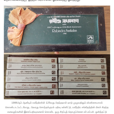
1986ஆம் ஆண்டில் ரவீந்திரரின் 125வது பிறந்தநாள் நாடு முழுவதிலும் விமரிசையாகக்
கொண்டாடப்பட்டபோது, அவரது சொந்தக்குரல் பதிவு உள்ளிட்டு, ரவீந்திர சங்கீதத்தின் மிகச் சிறந்த
கலைஞர்களின் இசைப்பதிவுகளைக் கொண்ட ஒரு சிறப்புத் தொகுப்பினை எச்.எம்.வி. ஒலித்தட்டு