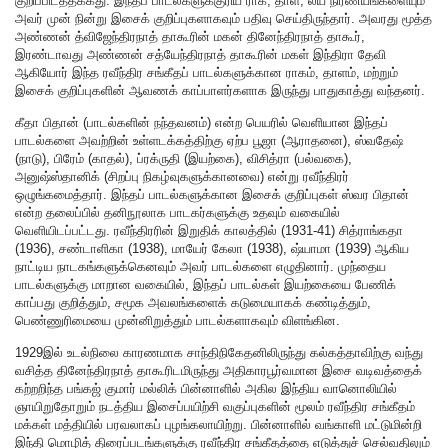
குறிப்பிடத்தக்கது. இந்தப் பாடல்களுக்குரிய ராக, தாள, லய நிர்ணயங்களையும்
அவர் முன் நின்று இசைக் குறிப்புகளாகவும் பதிவு செய்திருந்தார். அவரது மூத்த
அண்ணன் த்விஜேந்திரநாத் தாகூரின் மகன் தினேந்திரநாத் தாகூர்,
இரண்டாவது அண்ணன் சத்யேந்திரநாத் தாகூரின் மகள் இந்திரா தேவி
ஆகியோர் இந்த ரவீந்திர சங்கீதப் பாடல்களுக்கான ராகம், தாளம், மற்றும்
இசைக் குறிப்புகளின் ஆவணக் காப்பாளர்களாக இருந்து பாதுகாத்து வந்தனர்.
கீதா பிதான் (பாடல்களின் நந்தவனம்) என்ற பெயரில் வெளியான இந்தப்
பாடல்களை அவற்றின் உள்ளடக்கத்திற்கு ஏற்ப பூஜா (ஆராதனை), ஸ்வதேஷ்
(நாடு), பிரேம் (காதல்), ப்ரக்ருதி (இயற்கை), விசித்ரா (பல்வகை),
அனுஷ்ஸ்தானிக் (சிறப்பு நிகழ்வுகளுக்கானவை) என்று ரவீந்திரர்
ஒழுங்கமைத்தார். இந்தப் பாடல்களுக்கான இசைக் குறிப்புகள் ஸ்வர பிதான்
என்ற தலைப்பில் தனிநூலாக பாடகர்களுக்கு உதவும் வகையில்
வெளியிடப்பட்டது. ரவீந்திரரின் இறுதிக் காலத்தில் (1931-41) சித்ராங்கதா
(1936), சண்டாளிகா (1938), மாயேர் கேலா (1938), ஷ்யாமா (1939) ஆகிய
நாட்டிய நாடகங்களுக்கெனவும் அவர் பாடல்களை எழுதினார். முந்தைய
பாடல்களுக்கு மாறான வகையில், இந்தப் பாடல்கள் இயற்கையை பேணிக்
காப்பது குறித்தும், சமூக அவலங்களைக் கடுமையாகக் கண்டித்தும்,
பெண்ணுரிமையை முன்னிறுத்தும் பாடல்களாகவும் விளங்கின.
1929இல் உடல்நிலை காரணமாக சாந்திநிகேதனிலிருந்து கல்கத்தாவிற்கு வந்து
வசித்த தினேந்திரநாத் தாகூரிடமிருந்து அதிகாரபூர்வமான இசை வடிவத்தைக்
கற்றறிந்த பங்கஜ் குமார் மல்லிக் பின்னாளில் அகில இந்திய வானொலியில்
ஞாயிறுதோறும் நடத்திய இசைப்பயிற்சி வகுப்புகளின் மூலம் ரவீந்திர சங்கீதம்
மக்கள் மத்தியில் பரவலாகப் புழங்கலாயிற்று. பின்னாளில் வங்காளி மட்டுமின்றி
இந்தி மொழித் திரைப்படங்களுக்கு ரவீந்திர சங்கீதத்தை எடுத்துச் செல்வதிலும்