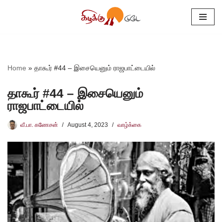
Skip
to
content
Home
»
தாகூர் #44 – இசையெனும் ராஜபாட்டையில்
தாகூர் #44 – இசையெனும்
ராஜபாட்டையில்
வீ.பா. கணேசன்
August 4, 2023
வாழ்க்கை