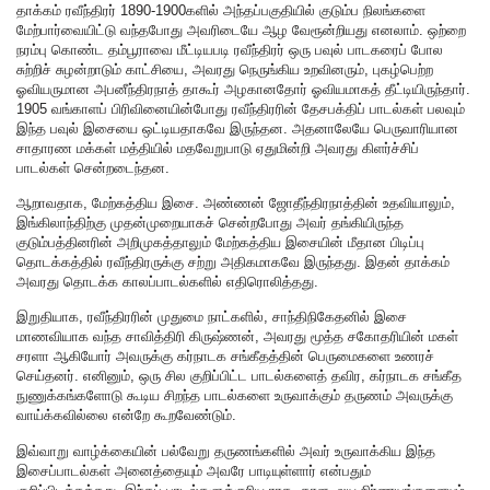
தாக்கம் ரவீந்திரர் 1890-1900களில் அந்தப்பகுதியில் குடும்ப நிலங்களை
மேற்பார்வையிட்டு வந்தபோது அவரிடையே ஆழ வேரூன்றியது எனலாம். ஒற்றை
நரம்பு கொண்ட தம்பூராவை மீட்டியபடி ரவீந்திரர் ஒரு பவுல் பாடகரைப் போல
சுற்றிச் சுழன்றாடும் காட்சியை, அவரது நெருங்கிய உறவினரும், புகழ்பெற்ற
ஓவியருமான அபனீந்திரநாத் தாகூர் அழகானதோர் ஓவியமாகத் தீட்டியிருந்தார்.
1905 வங்காளப் பிரிவினையின்போது ரவீந்திரரின் தேசபக்திப் பாடல்கள் பலவும்
இந்த பவுல் இசையை ஒட்டியதாகவே இருந்தன. அதனாலேயே பெருவாரியான
சாதாரண மக்கள் மத்தியில் மதவேறுபாடு ஏதுமின்றி அவரது கிளர்ச்சிப்
பாடல்கள் சென்றடைந்தன.
ஆறாவதாக, மேற்கத்திய இசை. அண்ணன் ஜோதீந்திரநாத்தின் உதவியாலும்,
இங்கிலாந்திற்கு முதன்முறையாகச் சென்றபோது அவர் தங்கியிருந்த
குடும்பத்தினரின் அறிமுகத்தாலும் மேற்கத்திய இசையின் மீதான பிடிப்பு
தொடக்கத்தில் ரவீந்திரருக்கு சற்று அதிகமாகவே இருந்தது. இதன் தாக்கம்
அவரது தொடக்க காலப்பாடல்களில் எதிரொலித்தது.
இறுதியாக, ரவீந்திரரின் முதுமை நாட்களில், சாந்திநிகேதனில் இசை
மாணவியாக வந்த சாவித்திரி கிருஷ்ணன், அவரது மூத்த சகோதரியின் மகள்
சரளா ஆகியோர் அவருக்கு கர்நாடக சங்கீதத்தின் பெருமைகளை உணரச்
செய்தனர். எனினும், ஒரு சில குறிப்பிட்ட பாடல்களைத் தவிர, கர்நாடக சங்கீத
நுணுக்கங்களோடு கூடிய சிறந்த பாடல்களை உருவாக்கும் தருணம் அவருக்கு
வாய்க்கவில்லை என்றே கூறவேண்டும்.
இவ்வாறு வாழ்க்கையின் பல்வேறு தருணங்களில் அவர் உருவாக்கிய இந்த
இசைப்பாடல்கள் அனைத்தையும் அவரே பாடியுள்ளார் என்பதும்