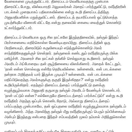
வேலைகளை முடித்துவிட்டார். திரைப்படம் வெளியாவதற்கு முன்பாக
திரையிட்டபோது, விஸ்வபாரதி அலுவலர்கள் அதைப் பார்த்துவிட்டு, ரவீந்திரரின்
பாடல்கள் முறையாகப் பதிவாகவில்லை என்று கூறி திரைப்படத்திற்கு
அனுமதியளிக்க மறுத்துவிட்டனர். திரைப்படத் தயாரிப்பாளர் ஒட்டுமொத்த
முயற்சியுமே வீணாகி விட்டதே என்று தலையில் கையை வைத்துக் கொண்டு
உட்கார்ந்துவிட்டார்.
திரைப்படம் வெளியாக ஒரு சில நாட்களே இருந்தநிலையில், நஸ்ருல் இந்தப்
பிரச்சனையை எதிர்கொள்ள வேண்டியதாயிற்று. திரைப்படத்தின் ஒரு
பிரதியையும், திரையிடும் கருவியையும் எடுத்துக்கொண்டு அவர்
சாந்திநிகேதனுக்குச் சென்றார். நஸ்ருலைக் கண்டதும் ரவீந்திரருக்கு மிக்க
மகிழ்ச்சி. அவரைச் சில நாட்கள் தங்கிச் செல்லுமாறு கூறினார். நஸ்ருல்
அவரிடம் அப்போதைய தன் சூழ்நிலையை விளக்கினார். அதைக் கேட்டதும்,
‘நான் என்ன சொல்வது என்றே தெரியவில்லை. உன்னைவிட என் பாடல்களை
நன்றாக அறிந்தவர் யார் இருக்க முடியும்? உன்னைவிட என் பாடல்களை
மதிப்பிடுவதற்கு அவர்களுக்கு தகுதி இருக்கிறதா?’ என்று ரவீந்திரர்
கூறியிருக்கிறார். எதற்கும் திரைப்படத்தைப் பார்த்துவிட்டு தனக்கு
எழுத்துபூர்வமாக அனுமதி தருமாறு நஸ்ருல் அவரிடம் வேண்டிக் கொண்டார்.
‘நான் மட்டும் என்ன? எல்லோருமே திரைப்படத்தைப் பார்க்கட்டும்!’ என்று கூறி
ரவீந்திரர் அதற்கு ஒப்புக் கொண்டதோடு, அவ்வாறு திரைப்படத்தைப்
பார்ப்பதற்கு முன்பாகவே, தன் ஒப்புதலை ரவீந்திரர் எழுத்துபூர்வமாக நஸ்ருலிடம்
வழங்கினார். அந்த அளவிற்கு நஸ்ருல் மீது ரவீந்திரருக்குப் பெரும் நம்பிக்கையும்
அன்பும் இருந்தது என்பதை இந்தச் சம்பவத்தின் மூலம் நம்மால் அறிந்துகொள்ள
முடியும்.
எனினும் ஓர் இசைக்குறிப்பு என்பதே இசையாகிவிடாது. எனவே கூட்டுச்