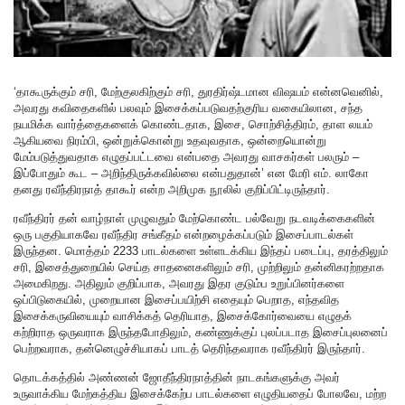
‘தாகூருக்கும் சரி, மேற்குலகிற்கும் சரி, துரதிர்ஷ்டமான விஷயம் என்னவெனில்,
அவரது கவிதைகளில் பலவும் இசைக்கப்படுவதற்குரிய வகையிலான, சந்த
நயமிக்க வார்த்தைகளைக் கொண்டதாக, இசை, சொற்சித்திரம், தாள லயம்
ஆகியவை நிரம்பி, ஒன்றுக்கொன்று உதவுவதாக, ஒன்றையொன்று
மேம்படுத்துவதாக எழுதப்பட்டவை என்பதை அவரது வாசகர்கள் பலரும் –
இப்போதும் கூட – அறிந்திருக்கவில்லை என்பதுதான்’ என மேரி எம். லாகோ
தனது ரவீந்திரநாத் தாகூர் என்ற அறிமுக நூலில் குறிப்பிட்டிருந்தார்.
ரவீந்திரர் தன் வாழ்நாள் முழுவதும் மேற்கொண்ட பல்வேறு நடவடிக்கைகளின்
ஒரு பகுதியாகவே ரவீந்திர சங்கீதம் என்றழைக்கப்படும் இசைப்பாடல்கள்
இருந்தன. மொத்தம் 2233 பாடல்களை உள்ளடக்கிய இந்தப் படைப்பு, தரத்திலும்
சரி, இசைத்துறையில் செய்த சாதனைகளிலும் சரி, முற்றிலும் தன்னிகரற்றதாக
அமைகிறது. அதிலும் குறிப்பாக, அவரது இதர குடும்ப உறுப்பினர்களை
ஒப்பிடுகையில், முறையான இசைப்பயிற்சி எதையும் பெறாத, எந்தவித
இசைக்கருவியையும் வாசிக்கத் தெரியாத, இசைக்கோர்வையை எழுதக்
கற்றிராத ஒருவராக இருந்தபோதிலும், கண்ணுக்குப் புலப்படாத இசைப்புலனைப்
பெற்றவராக, தன்னெழுச்சியாகப் பாடத் தெரிந்தவராக ரவீந்திரர் இருந்தார்.
தொடக்கத்தில் அண்ணன் ஜோதீந்திரநாத்தின் நாடகங்களுக்கு அவர்
உருவாக்கிய மேற்கத்திய இசைக்கேற்ப பாடல்களை எழுதியதைப் போலவே, மற்ற