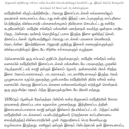
நிறுவனம் (தற்போது ‘சரிகம’ என்ற பெயரில் செயல்படுகிறது) வெளியிட்டது. இந்தச் சிறப்புப் பேழையில்
மொத்தம் 12 கேசட்கள் அடங்கியிருந்தன.
ரவீந்திரரின் விருப்பத்திற்கேற்ப, அவரது இசைப்பாடல்கள் எவ்வகையிலும்
தவறாகக் கையாளப்படக்கூடாது என்பதில் இந்தப் படைப்புகளுக்கு காப்புரிமை
பெற்றிருந்த விஸ்வபாரதி பல்கலைக்கழகம் தீவிரமாக செயல்பட்டது என்றே
கூறவேண்டும். ரவீந்திர சங்கீதம் மக்களின் மனத்தைக் கவர்ந்த ஒன்றாக மாறிய
பிறகு, அன்றைய நவீனத் தொழில்நுட்பமாக இருந்த இசை ஒலித்தட்டுகள்,
திரைப்படங்கள் ஆகியவற்றிலும் அவரது பாடல்கள் பரவலாக வெளிவரத்
தொடங்கின. இவற்றிற்கான அனுமதி குறித்து இசைக் கலைஞர்களுக்கும்
விஸ்வபாரதிக்கும் இடையே சிற்சில சச்சரவுகளும் எழுந்தன.
அவ்வகையில் ஒரு சம்பவம் குறிப்பிடத்தக்கதாகும். ரவீந்திர சங்கீதம் என்ற
வகையில் ரவீந்திரரின் இசைப்பாடல்கள் மக்களிடையே பரவுவதற்கு முதலில்
அடித்தளமிட்டவர் காஜி நஸ்ருல் இஸ்லாம் ஆவார். தன்னளவில் மிகச் சிறந்த
இசை அமைப்பாளராகவும், பாடகராகவும், பாடலாசிரியராகவும் இருந்த அவர்
முழுமையாக உருப்பெறுவதற்கு முன்பாகவே ரவீந்திரரின் தீவிர ரசிகர் என்ற
வகையில் அவரது இசைப்பாடல்களை வங்காளமெங்கும் எடுத்துச் சென்றவர்.
ஒரு குரு-சிஷ்ய உறவும் அந்த இருவருக்குமிடையே நிலவி வந்தது.
1936ஆம் ஆண்டில் தேவ்தத்தா பிலிம்ஸ் என்ற நிறுவனம் ரவீந்திரரின் கோரா
நாவலைத் திரைப்படமாக உருவாக்க முனைந்தது. இத்திரைப்படத்தின்
இசையமைப்பாளராக காஜி நஸ்ருல் இஸ்லாம் நியமிக்கப்பட்டார். அந்நாட்களில்
ரவீந்திரரின் பாடல்களைப் பயன்படுத்துவோர் (அதற்கான காப்புரிமையை
வைத்திருந்த) விஸ்வபாரதியின் முன் அனுமதியைப் பெற வேண்டியது
வழக்கமாக இருந்தது. எனினும் நஸ்ருல் இதைப் பின்பற்றாமல் தன் இசையமைப்பு