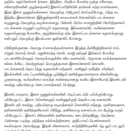
குடும்ப உறுப்பினர்கள் (சரளா, இந்திரா, பிரதிபா போன்ற மூத்த சகோதர,
சகோதரிகளின் குழந்தைகள்) இசைப்பயிற்சியில் தாங்கள் கற்ற ராகங்களை,
இதர இசை நுணுக்கங்களை அவருக்கு அறிமுகம் செய்யும்போது, அந்த வட
இந்திய இசையினை (இந்துஸ்தானி) மையமாகக் கொண்டும் பாடல்களை
எழுதுவது அவருக்கு வழக்கமானது. பின்னர் பிரம்ம சமாஜத்தின் பிரார்த்தனைப்
பாடல்களை எழுதும் பழக்கமும் உருவானது. இவ்வகையில், கவிதைகளை
உருவாக்குவது போலவே, சூழ்நிலைக்கு ஏற்ப இசைப்பாடல்களை உருவாக்குவது
என்பதும் அவருக்கு இயல்பான ஒன்றாகிப் போனது.
சற்றேறக்குறைய அவரது சமகாலத்தவர்களாக இருந்த த்விஜேந்திரலால் ராய்,
அதுல் பிரசாத் சென், ரஜனிகாந்த சென், காஜி நஸ்ருல் இஸ்லாம் போன்ற
பாடலாசிரியர்களும் அவரவர்களுக்கே உரிய வகையில், அழகான வார்த்தைகளை
உள்ளடக்கிய, அவற்றுக்குப் பொருத்தமான இசையினைக் கொண்ட
பாடல்களைத் தொடர்ந்து உருவாக்கி வந்தனர். எனினும் ரவீந்திர சங்கீதம்
இவர்களின் படைப்புகளிலிருந்து முற்றிலும் தனித்துவமானதாக விளங்கியது.
முதலாவது, உயர்தன்மை வாய்ந்த கவிதையானது உயரிய இசையோடு இரண்டறக்
கலந்து புதியதொரு அடையாளத்தைப் பெற்றது.
இரண்டாவதாக, இசை நுணுக்கங்களின் அடிப்படையில் பார்க்கும்போது,
பல்வேறுபட்ட இசை அம்சங்களும் கண்ணுக்குத் தென்படாத வகையில்
இரண்டறக் கலந்து, புதியதொரு வடிவத்தைக் கொண்டு வந்தது. மூன்றாவதாக,
தன்னளவில் தனித்தனியாகப் பிரிந்து, தனியொரு வகைப்பாடாக நீடித்து வரும்
பல்வேறுபட்ட இசைப் பிரிவுகளின் தனிமையை உடைத்தெறிந்து, அவற்றை
அன்றைய படித்த, நடுத்தர வர்க்கத்தினரை, குறிப்பாகப் பெண்களைக்
கவர்வதாக அமைந்தது. இதன் விளைவாக, சாந்திநிகேதனில் ஆடலும் பாடலும்