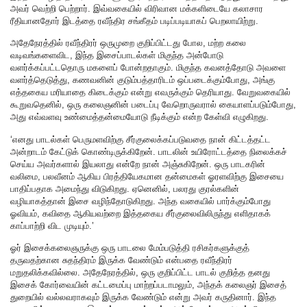
அவர் வெற்றி பெற்றார். இவ்வகையில் விரிவான மக்களிடையே கலாசார
ரீதியானதோர் இடத்தை ரவீந்திர சங்கீதம் படிப்படியாகப் பெறலாயிற்று.
அதேநேரத்தில் ரவீந்திரர் ஒருமுறை குறிப்பிட்டது போல, மற்ற கலை
வடிவங்களைவிட, இந்த இசைப்பாடல்கள் மிகுந்த அன்போடு
வளர்க்கப்பட்டதொரு மகளைப் போன்றதாகும். மிகுந்த கவனத்தோடு அவளை
வளர்த்தெடுத்து, கணவனின் குடும்பத்தாரிடம் ஒப்படைக்கும்போது, அங்கு
எத்தகைய மரியாதை கிடைக்கும் என்று எவருக்கும் தெரியாது. வேறுவகையில்
கூறுவதெனில், ஒரு கலைஞனின் படைப்பு வேறொருவரால் கையாளப்படும்போது,
அது எவ்வளவு உண்மைத்தன்மையோடு நீடிக்கும் என்ற கேள்வி எழுகிறது.
‘எனது பாடல்கள் பெருமளவிற்கு சீர்குலைக்கப்படுவதை நான் கிட்டத்தட்ட
அன்றாடம் கேட்டுக் கொண்டிருக்கிறேன். பாடலின் உயிரோட்டத்தை நிலைக்கச்
செய்ய அவர்களால் இயலாது என்றே நான் அஞ்சுகிறேன். ஒரு பாடகரின்
வலிமை, பலவீனம் ஆகிய பிரத்தியேகமான தன்மைகள் ஓரளவிற்கு இசையை
பாதிப்பதாக அமைந்து விடுகிறது. ஏனெனில், பலரது குரல்களின்
வழியாகத்தான் இசை வழிந்தோடுகிறது. அந்த வகையில் பார்க்கும்போது
ஓவியம், கவிதை ஆகியவற்றை இத்தகைய சீர்குலைவிலிருந்து எளிதாகக்
காப்பாற்றி விட முடியும்.’
ஓர் இசைக்கலைஞருக்கு ஒரு பாடலை மேம்படுத்தி ரசிகர்களுக்குத்
தருவதற்கான சுதந்திரம் இருக்க வேண்டும் என்பதை ரவீந்திரர்
மறுதலிக்கவில்லை. அதேநேரத்தில், ஒரு குறிப்பிட்ட பாடல் குறித்த தனது
இசைக் கோர்வையின் கட்டமைப்பு மாற்றப்படாமலும், அந்தக் கலைஞர் இசைத்
துறையில் வல்லவராகவும் இருக்க வேண்டும் என்று அவர் கருதினார். இந்த