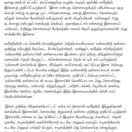
தனது நண்பர் எட்வர்ட் தாம்ப்ஸனுக்கு எழுதிய கடிதம் ஒன்றில் ரவீந்திரர்
இவ்வாறு குறிப்பிட்டிருந்தார்: ‘இசை என்பது அனைவருக்கும் புரியக்கூடிய ஒரு
மொழி என்று கூறுவது முட்டாள்தனமானது. எனது இசையை அனைவரும்
ஏற்றுக் கொள்ள வேண்டும் என்றுதான் நான் விரும்புவேன். என்றாலும் அது
நடக்காது என்பதும் எனக்குத் தெரியும். குறைந்தபட்சம் எங்களது இசையைப்
பயிலவும், அறிந்து கொள்ளவும் மேற்கத்திய உலகம் நேரம் ஒதுக்கும்வரையில் அது
சாத்தியமே இல்லை.’
ரவீந்திரரின் பாடல்களில் பொதிந்துள்ள அத்தியாவசியமான ‘வங்காளித் தன்மை’
குறித்து சத்யஜித் ரேயும்கூட பேசியிருக்கிறார். எனினும், ரவீந்திர சங்கீதத்தின்
‘வங்காளித் தன்மை’யின் உண்மையான இயல்பை நாம் நன்கு புரிந்துகொள்ளும்
வகையில் அதன் வேறுபட்ட அம்சங்களையும் அவர் சுட்டிக் காட்டியிருந்தார்.
‘வங்காளி செவ்வியல் இசை, கீர்த்தன், ராம்ப்ரசாதி, நாட்டுப்புற இசை அல்லது
நிதுபாபுவின் டாப்பா போன்ற எதிலும் இந்த ‘வங்காளித் தன்மை’யைக் காண
முடியாது. ரவீந்திரருக்கு மட்டுமே உரித்தான, குறிப்பிட்டதொரு வகைப்பட்ட
‘வங்காளித் தன்மை’யுடன் கூடிய இசையின் வெளிப்பாடாக அது அமைகிறது.
அவரது உணர்வு, பண்பாடு, சுற்றுச்சூழல், பயிற்சி, கல்வி, அழகியல் உணர்வு,
இலக்கிய உணர்வு ஆகிய அனைத்தும் இந்த இசைவடிவத்தில் உள்ளீடாகப்
பிரதிபலிக்கின்றன.’
‘இசை குறித்த சிந்தனையோட்டம்’ என்ற கட்டுரையில் ரவீந்திரர் இந்துஸ்தானி
செவ்வியல் இசையின் அசைவற்ற, நிறுவனத் தன்மை குறித்து குறிப்பிட்டிருந்தார்:
‘இசையில் எல்லை கடந்த உயிரோட்டம் இருக்க வேண்டியது அவசியம். அதன்
மூலமே, சமூகத்தின் வளர்ச்சியோடு கூடவே அதுவும் வளரும்; சமூகத்தோடு
கூடவே அதுவும் மாற்றம் பெறும்; சமூகத்தின் மீது செல்வாக்கு செலுத்தும்;