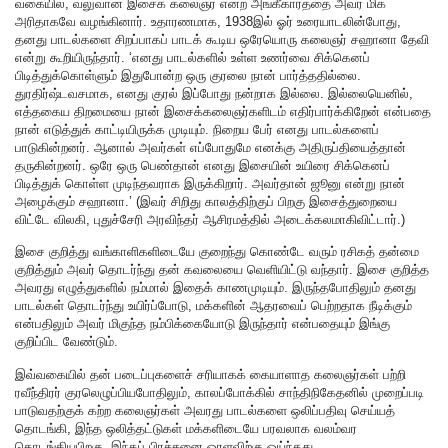
வகையில், வலுவான இசைக் கலைஞர் என்ற அங்கீகாரத்தை அவர் மிக
அரிதாகவே வழங்கினார். உதாரணமாக, 1938இல் ஓர் உரையாடலின்போது,
தனது பாடல்களை சிறப்பாகப் பாடக் கூடிய ஒரேயொரு கலைஞர் சஹானா தேவி
என்று கூறியிருந்தார். ‘எனது பாடல்களில் உள்ள உணர்வை சிக்கெனப்
பிடித்துக்கொள்ளும் இதுபோன்ற ஒரு குரலை நான் பார்த்ததில்லை.
துரதிர்ஷ்டவசமாக, எனது குரல் இப்போது நன்றாக இல்லை. இல்லையெனில்,
எத்தகைய திறமையை நான் இசைக்கலைஞர்களிடம் எதிர்பார்க்கிறேன் என்பதை
நான் எடுத்துக் காட்டியிருக்க முடியும். நிறைய பேர் எனது பாடல்களைப்
பாடுகின்றனர். ஆனால் அவர்கள் எப்போதுமே எனக்கு அதிருப்தியைத்தான்
தருகின்றனர். ஒரே ஒரு பெண்தான் எனது இசையின் உயிரை சிக்கெனப்
பிடித்துக் கொள்ள முடிந்தவராக இருக்கிறார். அவர்தான் ஜூனு என்று நான்
அழைக்கும் சஹானா.’ (இவர் சிறிது காலத்திற்குப் பிறகு இசைத்துறையை
விட்டே விலகி, புதுச்சேரி அரவிந்தர் ஆசிரமத்தில் அடைக்கலமாகிவிட்டார்.)
இசை குறித்து வங்காளிகளிடையே குறைந்து கொண்டே வரும் ரசிகத் தன்மை
குறித்தும் அவர் தொடர்ந்து தன் கவலையை வெளியிட்டு வந்தார். இசை குறித்த
அவரது எழுத்துகளில் நம்மால் இதைக் காணமுடியும். இருந்தபோதிலும் தனது
பாடல்கள் தொடர்ந்து உயிர்ப்போடு, மக்களின் ஆதரவைப் பெற்றதாக நீடிக்கும்
என்பதிலும் அவர் மிகுந்த நம்பிக்கையோடு இருந்தார் என்பதையும் இங்கு
குறிப்பிட வேண்டும்.
இவ்வகையில் தன் படைப்புகளைச் சரியாகக் கையாளாத கலைஞர்கள் பற்றி
ரவீந்திரர் குரலெழுப்பியபோதிலும், காலப்போக்கில் சாந்திநிகேதனில் முறைப்படி
பாடுவதற்குக் கற்ற கலைஞர்கள் அவரது பாடல்களை ஒலிப்பதிவு செய்யத்
தொடங்கி, இந்த ஒலித்தட்டுகள் மக்களிடையே பரவலாக வலம்வர
தொடங்கியபிறகு, இந்தப் பிரச்சனை ஓரளவிற்கு ஓய்ந்தது.