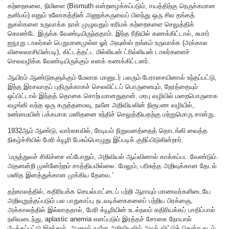
கற்றைகளை, நிமிளை (Bismuth என்றழைக்கப்படும், ஈயத்திற்கு நெருக்கமான
தனிமம்) எனும் உலோகத்தின் அணுக்கருவைப் பிளந்து ஒரு சில தங்கத்
துகள்களை உருவாக்க நாள் முழுவதும் கரிமக் கற்றைகளை செலுத்திக்
கொண்டே இருக்க வேண்டியிருந்ததாம். இந்த ரீதியில் கணக்கிட்டால், சுமார்
ஐநூறு டாலர்கள் பெறுமானமுள்ள ஓர் அவுன்ஸ் தங்கம் உருவாக்க (அக்கால
விலைவாசியின்படி), கிட்டத்தட்ட மில்லியன் ட்ரில்லியன் டாலர்களைச்
செலவழிக்க வேண்டியிருக்கும் எனக் கணக்கிட்டனர்.
ஆயிரம் ஆண்டுகளுக்கும் மேலாக மானுடர் பலரும் பேராசையினால் உந்தப்பட்டு,
இந்த இரசவாதப் புதிருக்காகச் செலவிட்டப் பொருளையும், நேரத்தையும்
ஒப்பிட்டால் இந்தத் தொகை சொற்பமானதுதான். மரபு வழியில் மறைபொருளாக
வழங்கி வந்த ஒரு கருத்தமைவு, நவீன அறிவியலின் நிரூபண வழியில்,
உண்மையின் பக்கமாக மனிதனை உந்திச் செலுத்தியதற்கு மற்றுமொரு சான்று.
1932ஆம் ஆண்டு, வார்ஸாவில், ரேடியம் நிறுவனத்தைத் தொடங்கி வைத்த
நிகழ்ச்சியில் மேரி க்யூரி பேசும்பொழுது இப்படிக் குறிப்பிடுகின்றார்.
‘மருத்துவச் சிகிச்சை எப்போதும், அறிவியல் ஆய்வினால் காக்கப்பட வேண்டும்.
அதனன்றி முன்னேற்றம் சாத்தியமில்லை. மேலும், பரிசுத்த அறிவுக்கான தேடல்
மனித இனத்துக்கான முக்கிய தேவை.’
தற்காலத்தில், கதிரியக்க செயல்பாட்டைப் பற்றி ஆராயும் மாணவர்களிடையே
அறிவுறுத்தப்படும் பல பாதுகாப்பு நடவடிக்கைகளைப் பற்றிய பிரக்ஞை,
அக்காலத்தில் இல்லாததால், மேரி க்யூரியின் உடல்நலம் கதிரியக்கப் பாதிப்பால்
நலிவடைந்து, aplastic anemia எனப்படும் இரத்தச் சோகை நோயால்
பீடிக்கப்பட்டு இறந்தார். ஆனால் நவீன அறிவியலில் அவர் விட்டுச் சென்ற தடம்