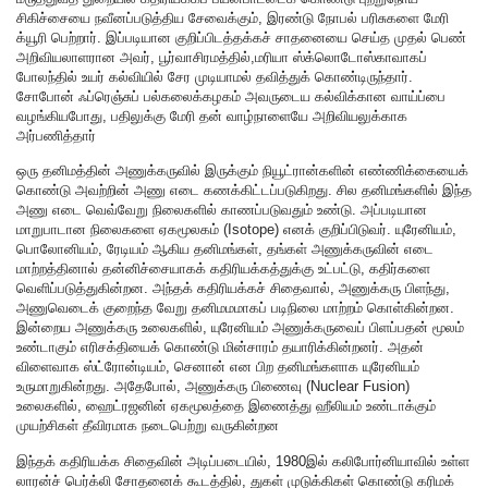
சிகிச்சையை நவீனப்படுத்திய சேவைக்கும், இரண்டு நோபல் பரிசுகளை மேரி
க்யூரி பெற்றார். இப்படியான குறிப்பிடத்தக்கச் சாதனையை செய்த முதல் பெண்
அறிவியலாளரான அவர், பூர்வாசிரமத்தில்,மரியா ஸ்க்லொடோஸ்காவாகப்
போலந்தில் உயர் கல்வியில் சேர முடியாமல் தவித்துக் கொண்டிருந்தார்.
சோபோன் ஃப்ரெஞ்சுப் பல்கலைக்கழகம் அவருடைய கல்விக்கான வாய்ப்பை
வழங்கியபோது, பதிலுக்கு மேரி தன் வாழ்நாளையே அறிவியலுக்காக
அர்பணித்தார்
ஒரு தனிமத்தின் அணுக்கருவில் இருக்கும் நியூட்ரான்களின் எண்ணிக்கையைக்
கொண்டு அவற்றின் அணு எடை கணக்கிட்டப்படுகிறது. சில தனிமங்களில் இந்த
அணு எடை வெவ்வேறு நிலைகளில் காணப்படுவதும் உண்டு. அப்படியான
மாறுபாடான நிலைகளை ஏகமூலகம் (Isotope) எனக் குறிப்பிடுவர். யுரேனியம்,
பொலோனியம், ரேடியம் ஆகிய தனிமங்கள், தங்கள் அணுக்கருவின் எடை
மாற்றத்தினால் தன்னிச்சையாகக் கதிரியக்கத்துக்கு உட்பட்டு, கதிர்களை
வெளிப்படுத்துகின்றன. அந்தக் கதிரியக்கச் சிதைவால், அணுக்கரு பிளந்து,
அணுவெடைக் குறைந்த வேறு தனிமமமாகப் படிநிலை மாற்றம் கொள்கின்றன.
இன்றைய அணுக்கரு உலைகளில், யுரேனியம் அணுக்கருவைப் பிளப்பதன் மூலம்
உண்டாகும் எரிசக்தியைக் கொண்டு மின்சாரம் தயாரிக்கின்றனர். அதன்
விளைவாக ஸ்ட்ரோன்டியம், செனான் என பிற தனிமங்களாக யுரேனியம்
உருமாறுகின்றது. அதேபோல், அணுக்கரு பிணைவு (Nuclear Fusion)
உலைகளில், ஹைட்ரஜனின் ஏகமூலத்தை இணைத்து ஹீலியம் உண்டாக்கும்
முயற்சிகள் தீவிரமாக நடைபெற்று வருகின்றன
இந்தக் கதிரியக்க சிதைவின் அடிப்படையில், 1980இல் கலிபோர்னியாவில் உள்ள
லாரன்ச் பெர்க்லி சோதனைக் கூடத்தில், துகள் முடுக்கிகள் கொண்டு கரிமக்