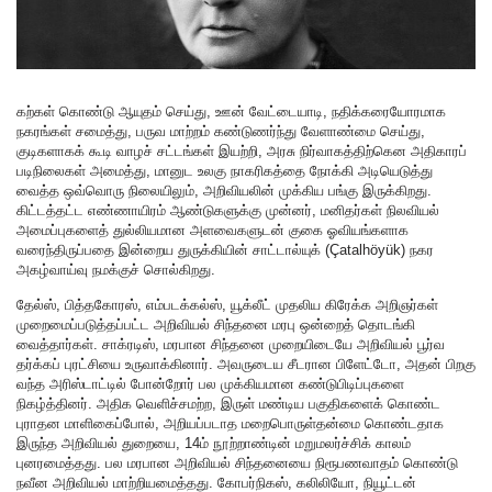
கற்கள் கொண்டு ஆயுதம் செய்து, ஊன் வேட்டையாடி, நதிக்கரையோரமாக
நகரங்கள் சமைத்து, பருவ மாற்றம் கண்டுணர்ந்து வேளாண்மை செய்து,
குடிகளாகக் கூடி வாழச் சட்டங்கள் இயற்றி, அரசு நிர்வாகத்திற்கென அதிகாரப்
படிநிலைகள் அமைத்து, மானுட உலகு நாகரிகத்தை நோக்கி அடியெடுத்து
வைத்த ஒவ்வொரு நிலையிலும், அறிவியலின் முக்கிய பங்கு இருக்கிறது.
கிட்டத்தட்ட எண்ணாயிரம் ஆண்டுகளுக்கு முன்னர், மனிதர்கள் நிலவியல்
அமைப்புகளைத் துல்லியமான அளவைகளுடன் குகை ஓவியங்களாக
வரைந்திருப்பதை இன்றைய துருக்கியின் சாட்டால்யுக் (Çatalhöyük) நகர
அகழ்வாய்வு நமக்குச் சொல்கிறது.
தேல்ஸ், பித்தகோரஸ், எம்படக்கல்ஸ், யூக்லீட் முதலிய கிரேக்க அறிஞர்கள்
முறைமைப்படுத்தப்பட்ட அறிவியல் சிந்தனை மரபு ஒன்றைத் தொடங்கி
வைத்தார்கள். சாக்ரடிஸ், மரபான சிந்தனை முறையிடையே அறிவியல் பூர்வ
தர்க்கப் புரட்சியை உருவாக்கினார். அவருடைய சீடரான பிளேட்டோ, அதன் பிறகு
வந்த அரிஸ்டாட்டில் போன்றோர் பல முக்கியமான கண்டுபிடிப்புகளை
நிகழ்த்தினர். அதிக வெளிச்சமற்ற, இருள் மண்டிய பகுதிகளைக் கொண்ட
புராதன மாளிகைப்போல், அறியப்படாத மறைபொருள்தன்மை கொண்டதாக
இருந்த அறிவியல் துறையை, 14ம் நூற்றாண்டின் மறுமலர்ச்சிக் காலம்
புனரமைத்தது. பல மரபான அறிவியல் சிந்தனையை நிரூபணவாதம் கொண்டு
நவீன அறிவியல் மாற்றியமைத்தது. கோபர்நிகஸ், கலிலியோ, நியூட்டன்