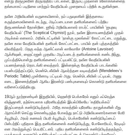
என்று திரூமூலரின் திருமந்திரப் பாடல்கள், இரும்பு முதலான உலோகங்களைத்
தங்கமாகப் படிநிலை மாற்றும் வேதியியல் முறையைப் பற்றிக் கூறுகின்றன.
நவீன அறிவியலின் வருகையினால், நம் பருவுலகின் இத்தகைய
கருத்தமைவினைக் கடந்து, அடிப்படையான தனிமங்களைப் பற்றிய
நிரூபணங்கள் தோன்றின. ஐரிஷ் அறிவியலாளர் ராபர்ட் பாயிலின் ‘ஐயுறவு
வேதியியல்’ (The Sceptical Chymist) நூல், நவீன இரசாயணத்தின் முதல்
அடிக்கல் எனலாம். அரிஸ்டாட்டிலின் ‘நான்கு மூலங்கள்’ கோட்பாட்டை மறுத்து,
நவீன கால வேதியியலின் தனிமக் கோட்பாட்டை பாயில் தன் புத்தகத்தில்
விவரித்தார். பிறகு வந்த ஆண்ட்வான் லாவோசே (Antoine Lavoiser)
ஆக்சிஷன், ஹைட்ரஜன் முதலிய அடிப்படைத் தனிமங்களைக் கண்டறிந்து,
முப்பத்தியொன்று தனிமங்களைப் பட்டியலிட்டு, நவீன வேதியியலின்
பயணத்தைத் தொடங்கி வைத்தார். இன்றைக்கு வேதியியல் பாடங்களில்
பயன்படுத்தப்படும், மென்டெலீவின் ஆவர்த்தன வடிவத்தின் (Mendeleev’s
Periodic Table) முன்னோடி பட்டியல் அது. மென்டெலீவின் பட்டியல், அணு
எடை, இணைத்திறன் ஆகிய இரண்டு பண்புகளையும் கொண்டு தனிமங்களை
வரிசைப்படுத்தியது.
19ஆம் நூற்றாண்டின் இறுதியில், ஹென்றி பெக்கரேல் எனும் ஃப்ரெஞ்சு
விஞ்ஞானி, தற்செயலாக யுரேனியத்தில் இயல்பிலேயே ‘கதிரியக்கம்’
இருப்பதைக் கண்டுபிடித்தார். அதே காலத்தில் யுரேனிய தாதுக்களின் மீது
ஆராய்ச்சி செய்து கொண்டிருந்த போலந்து நாட்டு அறிவியலளார்களான மேரி
க்யூரியும், அவர் கணவர் பியரி க்யூரியும், பெக்கரேலின் கண்டுபிடிப்பைப்
பின்பற்றிப் புதிதாக இரு தனிமங்களைக் கண்டுபிடித்து, போலோரியம், ரேடியும்
என அவற்றுக்குப் பெயரிட்டனர். புதிய தனிமங்களைக் கண்டுபிடித்ததற்கும்,
மருத்துவத் துறையில் கதிரியக்கப் பயன்பாட்டைக் கொண்டு புற்றுநோய்