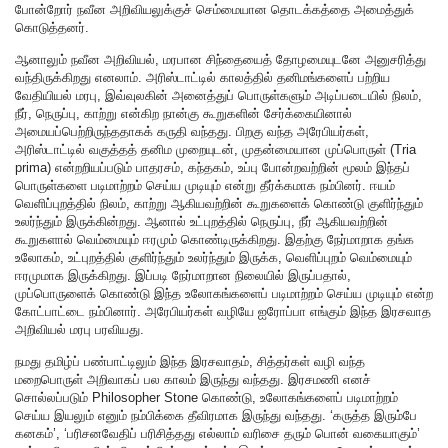
போன்றோர் நவீன அறிவியலுக்குச் செம்மையான தொடக்கத்தை அமைத்துக்
கொடுத்தனர்.
ஆனாலும் நவீன அறிவியல், மரபான சிந்தையைத் தோழமையுடனே அனுசரித்து
வந்திருக்கிறது எனலாம். அரிஸ்டாட்டில் காலத்தில் தனிமங்களைப் பற்றிய
வேதியியல் மரபு, இவ்வுலகின் அனைத்துப் பொருள்களும் அடிப்படையில் நிலம்,
நீர், நெருப்பு, காற்று என்கிற நான்கு கூறுகளின் சேர்க்கையினால்
அமையப்பெற்றிருந்ததாகக் கருதி வந்தது. பிறகு வந்த அரேபியர்கள்,
அரிஸ்டாட்டில் வகுத்தத் தனிம முறையுடன், முதன்மையான முப்பொருள் (Tria
prima) என்றறியப்படும் பாதரசம், கந்தகம், உப்பு போன்றவற்றின் மூலம் இந்தப்
பொருள்களை படிமாற்றம் செய்ய முடியும் என்று தீர்க்கமாக நம்பினர். ஈயம்
வெளிப்புறத்தில் நிலம், காற்று ஆகியவற்றின் கூறுகளைக் கொண்டு குளிர்ந்தும்
உலர்ந்தும் இருக்கின்றது. ஆனால் உட்புறத்தில் நெருப்பு, நீர் ஆகியவற்றின்
கூறுகளால் வெம்மையும் ஈரமும் கொண்டிருக்கிறது. இதற்கு நேர்மாறாக தங்க
உலோகம், உட்புறத்தில் குளிர்ந்தும் உலர்ந்தும் இருக்க, வெளிப்புறம் வெம்மையும்
ஈரமுமாக இருக்கிறது. இப்படி நேர்மாறான நிலையில் இருப்பதால்,
முப்பொருளைக் கொண்டு இந்த உலோகங்களைப் படிமாற்றம் செய்ய முடியும் என்ற
கோட்பாட்டை நம்பினார். அரேபியர்கள் வழியே ஐரோப்பா எங்கும் இந்த இரசவாத
அறிவியல் மரபு பரவியது.
நமது தமிழ்ப் பண்பாட்டிலும் இந்த இரசவாதம், சித்தர்கள் வழி வந்த
மறைபொருள் அறிவாகப் பல காலம் இருந்து வந்தது. இரசமணி எனச்
சொல்லப்படும் Philosopher Stone கொண்டு, உலோகங்களைப் படிமாற்றம்
செய்ய இயலும் எனும் நம்பிக்கை தீவிரமாக இருந்து வந்தது. ‘கருத்த இரும்பே
கனகம்’, ‘பரிசனவேதிப் பரிசித்தது எல்லாம் வரிசை தரும் பொன் வகையாகும்’