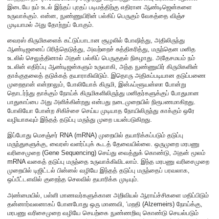
இடையே நம் உடல் இந்தப் புரதப் படிமத்திற்கு எதிரான ஆண்டிஜென்களை
உருவாக்கும். என்ன, நுண்ணுயிரின் பல்கிப் பெருகும் வேகத்தை விஞ்ச
முடியாமல் அது தோற்றுப் போகும்.
வைரஸ் கிருமிகளைக் கட்டுப்பாடான சூழலில் போஷித்து, அதிலிருந்து
ஆண்டிஜனைப் பிரித்தெடுத்து, அவற்றைச் சுத்திகரித்து, மருந்தென மனித
உடலில் செலுத்தினால் அதன் பல்கிப் பெருகுதல் நிகழாது. அதேசமயம் நம்
உடலின் எதிர்ப்பு ஆண்டிஜன்களும் உருவாகி, அந்த நுண்ணுயிர் கிருமிகளின்
தாக்குதலைத் தடுக்கத் தயாராகிவிடும். இதொரு அதிகப்படியான தடுப்பணை
முறைதான் என்றாலும், போலியோக் கிருமி, இன்ஃப்ளூயன்ஸா போன்று
தொடர்ந்து தாக்கும் நோய்க் கிருமிகளிலிருந்து மனிதர்களுக்குப் போதுமான
பாதுகாப்பை அது அளிக்கின்றது என்பது நடைமுறையில் நிரூபணமாகிறது.
போலியோ போன்ற சிகிச்சை செய்ய முடியாத நோயிலிருந்து காக்கும் ஒரே
வழியாகவும் இந்தத் தடுப்பு மருந்து முறை பயன்படுகிறது.
இப்போது மெசஞ்சர் RNA (mRNA) முறையில் தயாரிக்கப்படும் தடுப்பு
மருந்துகளுக்கு, வைரஸ் வளர்ப்புக் கூடத் தேவையில்லை. ஒருமுறை மரபணு
வரிசைமுறை (Gene Sequencing) செய்து வைத்துக் கொண்டு, அதன் மூலம்
mRNA வகைத் தடுப்பு மருந்தை உருவாக்கிவிடலாம். இந்த மரபணு வரிசைமுறை
முறையில் டிஜிட்டல் பின்னல் வழியே இந்தத் தடுப்பு மருந்தைப் பரவலாக,
ஒப்பீட்டளவில் குறைந்த செலவில் தயாரிக்க முடியும்.
அண்மையில், பள்ளி மாணவர்களுக்கான அறிவியல் ஆராய்ச்சிகளை மதிப்பிடும்
தன்னார்வலனாகப் போனபோது ஒரு மாணவி, ‘மறதி (Alzemeirs) நோய்க்கு,
மரபணு வரிசைமுறை வழியே செயற்கை நுண்ணறிவு கொண்டு செயல்படும்