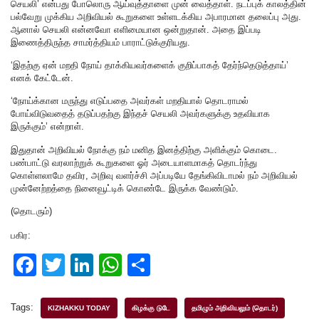
செயலி’ என்பது போலொரு ஆய்வுத்தாளை முன் வைத்தாள். நடப்புக் காலத்தின்
பல்வேறு முக்கிய அறிவியல் கூறுகளை உள்ளடக்கிய அபாரமான தலைப்பு அது.
ஆனால் செயலி என்னவோ எளிமையான ஒன்றுதான். அதை இப்படி
இணைத்திருந்த சாமர்த்தியம் பாராட்டுக்குரியது.
‘இதற்கு ஏன் மறதி நோய் தாக்கியவர்களைக் குறிப்பாகத் தேர்ந்தெடுத்தாய்’
எனக் கேட்டேன்.
‘நோய்க்கான மருந்து எடுப்பதை அவர்கள் மறதியால் தொடராமல்
போய்விடுவதைத் தடுப்பதற்கு இந்தச் செயலி அவர்களுக்கு உதவியாக
இருக்கும்’ என்றாள்.
இதுதான் அறிவியல் நோக்கு நம் மனித இனத்திற்கு அளிக்கும் கொடை.
பண்பாட்டு வரலாற்றுக் கூறுகளை ஓர் அடையாளமாகத் தொடர்ந்து
கொள்ளலாமே தவிர, அறிவு வளர்ச்சி அப்படியே தேங்கிவிடாமல் நம் அறிவியல்
முன்னேற்றத்தை நினைவூட்டிக் கொண்டே இருக்க வேண்டும்.
(தொடரும்)
பகிர:
F
T
Li
W
S
a
wi
n
h
h
c
tt
k
at
ar
Tags:
KIZHAKKU TODAY
கிழக்கு டுடே
தமிழும் அறிவியலும் (தொடர்)