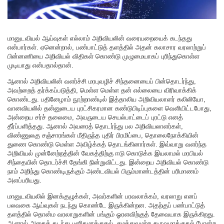
மானுடவியல் ஆய்வுகள் எல்லாம் அறிவியலின் வரையறையைக் கடந்தது
என்பார்கள். ஏனென்றால், பண்பாட்டுத் தளத்தில் அதன் கலாசார வரலாற்றுப்
பின்னணியை அறிவியல் விதிகள் கொண்டு முழுமையாகப் புரிந்துகொள்ள
முடியாது என்பதால்தான்.
ஆனால் அறிவியலின் வளர்ச்சி மரபுவழிச் சிந்தனையைப் பின்தொடர்ந்து,
அவற்றைத் தர்க்கப்படுத்தி, மெள்ள மெள்ள தன் எல்லையை விரிவாக்கிக்
கொண்டது. பதினேழாம் நூற்றாண்டில் இத்தாலிய அறிவியலாளர் கலிலியோ,
வானவியலில் தன்னுடைய புரட்சிகரமான கண்டுபிடிப்புகளை வெளியிட்டபோது,
அன்றைய சர்ச் தலைமை, அவருடைய செயல்பாட்டைப் புரட்டு எனத்
தீர்ப்பளித்தது. ஆனால் அவரைத் தொடர்ந்து பல அறிவியலாளர்கள்,
விண்ணுலகு சஞ்சாரங்கள் மீதிருந்த புதிர் பிரமிப்பை, தொலைநோக்கியின்
துணை கொண்டு மெள்ள அவிழ்க்கத் தொடங்கினார்கள். இவ்வாறு வளர்ந்த
அறிவியல் முன்னேற்றத்தின் வேகத்திற்கு ஈடு கொடுக்க இயலாமல் மரபியல்
சிந்தையின் தொடர்ச்சி தேங்கி நின்றுவிட்டது. இன்றைய அறிவியல் கொண்டு
நாம் அறிந்து கொண்டிருக்கும் அண்டவியல் பிரும்மாண்டத்தின் பரிமாணம்
அளப்பரியது.
மானுடவியலில் இனக்குழுக்கள், அவர்களின் பரவலாக்கம், வரலாறு எனப்
பலவகை ஆய்வுகள் நடந்து கொண்டே இருக்கின்றன. அதற்குப் பண்பாட்டுத்
தளத்தில் தொன்ம வரலாறுகளின் பங்கும் ஓரளவிற்குத் தேவையாக இருக்கிறது.
ஆனால் அதைக் கடந்து புனிதமாக்குதல், சமத்துவமற்ற துருவமாக்குதல் போன்ற