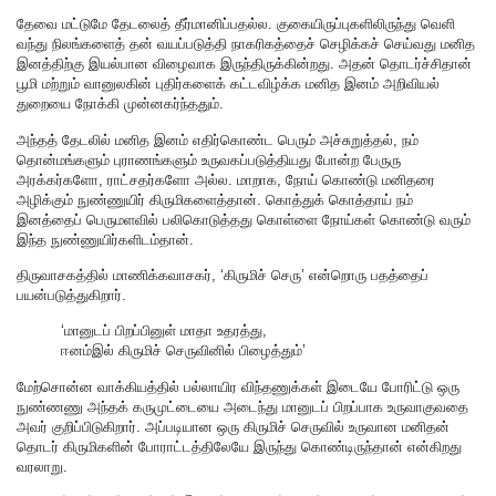
தேவை மட்டுமே தேடலைத் தீர்மானிப்பதல்ல. குகையிருப்புகளிலிருந்து வெளி
வந்து நிலங்களைத் தன் வயப்படுத்தி நாகரிகத்தைச் செழிக்கச் செய்வது மனித
இனத்திற்கு இயல்பான விழைவாக இருந்திருக்கின்றது. அதன் தொடர்ச்சிதான்
பூமி மற்றும் வானுலகின் புதிர்களைக் கட்டவிழ்க்க மனித இனம் அறிவியல்
துறையை நோக்கி முன்னகர்ந்ததும்.
அந்தத் தேடலில் மனித இனம் எதிர்கொண்ட பெரும் அச்சுறுத்தல், நம்
தொன்மங்களும் புராணங்களும் உருவகப்படுத்தியது போன்ற பேருரு
அரக்கர்களோ, ராட்சதர்களோ அல்ல. மாறாக, நோய் கொண்டு மனிதரை
அழிக்கும் நுண்ணுயிர் கிருமிகளைத்தான். கொத்துக் கொத்தாய் நம்
இனத்தைப் பெருமளவில் பலிகொடுத்தது கொள்ளை நோய்கள் கொண்டு வரும்
இந்த நுண்ணுயிர்களிடம்தான்.
திருவாசகத்தில் மாணிக்கவாசகர், ‘கிருமிச் செரு’ என்றொரு பதத்தைப்
பயன்படுத்துகிறார்.
‘மானுடப்‌ பிறப்பினுள்‌ மாதா உதரத்து,
ஈனம்‌இல்‌ கிருமிச்‌ செருவினில்‌ பிழைத்தும்‌’
மேற்சொன்ன வாக்கியத்தில் பல்லாயிர விந்தணுக்கள் இடையே போரிட்டு ஒரு
நுண்ணணு அந்தக் கருமுட்டையை அடைந்து மானுடப் பிறப்பாக உருவாகுவதை
அவர் குறிப்பிடுகிறார். அப்படியான ஒரு கிருமிச் செருவில் உருவான மனிதன்
தொடர் கிருமிகளின் போராட்டத்திலேயே இருந்து கொண்டிருந்தான் என்கிறது
வரலாறு.