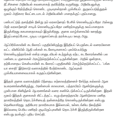
நீட்சிகளை அறிவியல் கவனமாகத் தவிர்த்தே வருகிறது. அறிவியலுக்கு
ஒழுங்கும் நேர்த்தியும் கொண்ட முடிவுகள்தான் முக்கியம். துருவப்படுத்துதல்
மூலம் அதிகார வேட்டையாடல் அறிவியலின் பாதைக்குப் புறம்பானது.
பண்பாட்டுத் தளத்தில் நின்று நம் வரலாற்றைப் பேசிக் கொண்டிருப்பதோ அல்லது
பிறர் வரலாற்றைச் சாடிக் கொண்டிருப்பதோ மனிதர்களுக்கு உவப்பானதாக
இருக்கிறது சுகமானதாகவும் இருக்கிறது. குகை வாழ்க்கையில் உறைந்து
இருப்பதைப்போல, மூடிய பாதுகாப்பைத் தரக்கூடிய உலகு அது.
ஆப்பிரிக்காவின் கடலோரப் பகுதியிலிருந்து இந்தியப் பெருங்கடல் வரையிலான
வட்ட விளிம்பில் ஆதி மக்கள் கடலோடிகளாகப் புலம்பெயர்ந்து
கொண்டிருந்தார்கள் என்ற மானுடவியல் கூற்றுக்கு ஏற்ப, கடலோரங்களில் பல
பண்டைய குகைகள் அகழ்ந்தெடுக்கப்பட்டிருக்கின்றன. அதில் ஒன்றாக,
தற்போதைய கென்யாவின் கடலோரப் பகுதிகளில் அகழ்ந்தெடுக்கப்பட்ட ‘பங்க
யா சைதி’ இடுகாடு வளாகத்தில் மேற்கொண்ட ஆய்வுகள்
முக்கியமானவையாகக் கருதப்படுகின்றன.
இந்தக் குகை வளாகத்தில் பிந்தைய கற்காலத்தினைச் சேர்ந்த கல்லால் ஆன
உபகரணங்களிலிருந்து, அண்மைக் காலமான, பத்தாயிரம் ஆண்டுகளுக்கு
முன்பான கிளிஞ்சல் ஆபரணங்கள் வரை கண்டெடுக்கப்பட்டிருக்கின்றன. இதன்
மூலம் இந்தக் குகைகள் கிட்டத்தட்ட எழுபத்தைந்தாயிர ஆண்டுகால மனித
நாகரிகத்தின் தொடர்ச்சியைத் தன்னகத்தே கொண்டிருக்கின்றன என்பது
தெளிவாகிறது. நதியோர நாகரிகமாக இல்லாமல், உள்ளடங்கிய நிலத்தில்
இவ்வளவு பெரிய மனிதர் குடியிருப்புகளின் தொடர்ச்சி இருந்திருக்கின்றன
என்பது நமக்குப் புதிய செய்தி.