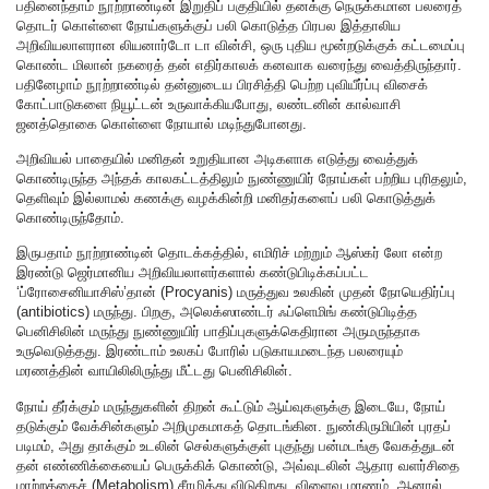
பதினைந்தாம் நூற்றாண்டின் இறுதிப் பகுதியில் தனக்கு நெருக்கமான பலரைத்
தொடர் கொள்ளை நோய்களுக்குப் பலி கொடுத்த பிரபல இத்தாலிய
அறிவியலாளரான லியனார்டோ டா வின்சி, ஒரு புதிய மூன்றடுக்குக் கட்டமைப்பு
கொண்ட மிலான் நகரைத் தன் எதிர்காலக் கனவாக வரைந்து வைத்திருந்தார்.
பதினேழாம் நூற்றாண்டில் தன்னுடைய பிரசித்தி பெற்ற புவியீர்ப்பு விசைக்
கோட்பாடுகளை நியூட்டன் உருவாக்கியபோது, லண்டனின் கால்வாசி
ஜனத்தொகை கொள்ளை நோயால் மடிந்துபோனது.
அறிவியல் பாதையில் மனிதன் உறுதியான அடிகளாக எடுத்து வைத்துக்
கொண்டிருந்த அந்தக் காலகட்டத்திலும் நுண்ணுயிர் நோய்கள் பற்றிய புரிதலும்,
தெளிவும் இல்லாமல் கணக்கு வழக்கின்றி மனிதர்களைப் பலி கொடுத்துக்
கொண்டிருந்தோம்.
இருபதாம் நூற்றாண்டின் தொடக்கத்தில், எமிரிச் மற்றும் ஆஸ்கர் லோ என்ற
இரண்டு ஜெர்மானிய அறிவியலாளர்களால் கண்டுபிடிக்கப்பட்ட
‘ப்ரோசைனியாசிஸ்’தான் (Procyanis) மருத்துவ உலகின் முதன் நோயெதிர்ப்பு
(antibiotics) மருந்து. பிறகு, அலெக்ஸாண்டர் ஃப்ளெமிங் கண்டுபிடித்த
பெனிசிலின் மருந்து நுண்ணுயிர் பாதிப்புகளுக்கெதிரான அருமருந்தாக
உருவெடுத்தது. இரண்டாம் உலகப் போரில் படுகாயமடைந்த பலரையும்
மரணத்தின் வாயிலிலிருந்து மீட்டது பெனிசிலின்.
நோய் தீர்க்கும் மருந்துகளின் திறன் கூட்டும் ஆய்வுகளுக்கு இடையே, நோய்
தடுக்கும் வேக்சின்களும் அறிமுகமாகத் தொடங்கின. நுண்கிருமியின் புரதப்
படிமம், அது தாக்கும் உடலின் செல்களுக்குள் புகுந்து பன்மடங்கு வேகத்துடன்
தன் எண்ணிக்கையைப் பெருக்கிக் கொண்டு, அவ்வுடலின் ஆதார வளர்சிதை
மாற்றத்தைச் (Metabolism) சீரழித்து விடுகிறது. விளைவு மரணம். ஆனால்