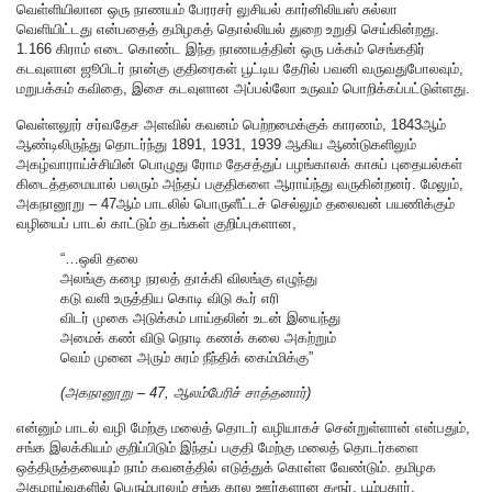
வெள்ளியிலான ஒரு நாணயம் பேரரசர் லுசியல் கார்னிலியஸ் சுல்லா
வெளியிட்டது என்பதைத் தமிழகத் தொல்லியல் துறை உறுதி செய்கின்றது.
1.166 கிராம் எடை கொண்ட இந்த நாணயத்தின் ஒரு பக்கம் செங்கதிர்
கடவுளான ஜூபிடர் நான்கு குதிரைகள் பூட்டிய தேரில் பவனி வருவதுபோலவும்,
மறுபக்கம் கவிதை, இசை கடவுளான அப்பல்லோ உருவம் பொறிக்கப்பட்டுள்ளது.
வெள்ளலூர் சர்வதேச அளவில் கவனம் பெற்றமைக்குக் காரணம், 1843ஆம்
ஆண்டிலிருந்து தொடர்ந்து 1891, 1931, 1939 ஆகிய ஆண்டுகளிலும்
அகழ்வாராய்ச்சியின் பொழுது ரோம தேசத்துப் பழங்காலக் காசுப் புதையல்கள்
கிடைத்தமையால் பலரும் அந்தப் பகுதிகளை ஆராய்ந்து வருகின்றனர். மேலும்,
அகநானூறு – 47ஆம் பாடலில் பொருளீட்டச் செல்லும் தலைவன் பயணிக்கும்
வழியைப் பாடல் காட்டும் தடங்கள் குறிப்புகளான,
“…ஒலி தலை
அலங்கு கழை நரலத் தாக்கி விலங்கு எழுந்து
கடு வளி உருத்திய கொடி விடு கூர் எரி
விடர் முகை அடுக்கம் பாய்தலின் உடன் இயைந்து
அமைக் கண் விடு நொடி கணக் கலை அகற்றும்
வெம் முனை அரும் சுரம் நீந்திக் கைம்மிக்கு”
(அகநானூறு – 47, ஆலம்பேரிச் சாத்தனார்)
என்னும் பாடல் வழி மேற்கு மலைத் தொடர் வழியாகச் சென்றுள்ளான் என்பதும்,
சங்க இலக்கியம் குறிப்பிடும் இந்தப் பகுதி மேற்கு மலைத் தொடர்களை
ஒத்திருத்தலையும் நாம் கவனத்தில் எடுத்துக் கொள்ள வேண்டும். தமிழக
அகழாய்வுகளில் பெரும்பாலும் சங்க கால ஊர்களான கரூர், பூம்புகார்,