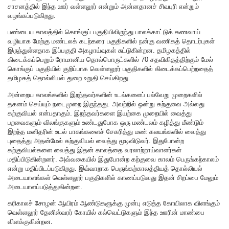
சாசனத்தில் இந்த ஊர் வள்ளலூர் என்றும் அன்னதானச் சிவபுரி என்றும்
வழங்கப்படுகிறது.
பண்டைய காலத்தில் கொங்குப் பகுதியிலிருந்து பாலக்காட்டுக் கணவாய்
வழியாக மேற்கு மண்டலக் கடற்கரை பகுதிகளில் நன்கு வணிகத் தொடர்புகள்
இருந்துள்ளதாக இப்பகுதி அகழாய்வுகள் சுட்டுகின்றன. தமிழகத்தில்
கிடைக்கப்பெறும் ரோமானிய தொல்பொருட்களில் 70 சதவிகிதத்திற்கும் மேல்
கொங்குப் பகுதியில் குறிப்பாக வெள்ளலூர் பகுதிகளில் கிடைக்கப்பெற்றதைத்
தமிழகத் தொல்லியல் துறை உறுதி செய்கிறது.
அன்றைய காலங்களில் இறந்தவர்களின் உடல்களைப் பல்வேறு முறைகளில்
தகனம் செய்யும் நடைமுறை இருந்தது. அவற்றில் ஒன்று கற்குவை அல்லது
கற்குவியல் என்பதாகும். இறந்தவர்களை இயற்கை முறையில் வைத்து
பறவைகளும் விலங்குகளும் உண்டதுபோக ஒரு மண்டலம் கழித்து மீண்டும்
இறந்த மனிதரின் உடல் பாகங்களைச் சேகரித்து மண் கலயங்களில் வைத்து
புதைத்து அதன்மேல் கற்குவியல் வைத்து மூடிவிடுவர். இதுபோன்ற
கற்குவியல்களை வைத்து இதன் காலத்தை வரலாற்றாய்வாளர்கள்
மதிப்பிடுகின்றனர். அவ்வகையில் இதுபோன்ற கற்குவை காலம் பெருங்கற்காலம்
என்று மதிப்பிடப்படுகிறது. இவ்வாறாக பெருங்கற்காலத்தியத் தொல்லியல்
அடையாளங்கள் வெள்ளலூர் பகுதிகளில் காணப்படுவது இதன் சிறப்பை மேலும்
அடையாளப்படுத்துகின்றன.
கரிகாலச் சோழன் ஆயிரம் ஆண்டுகளுக்கு முன்பு எடுத்த கோயிலாக விளங்கும்
வெள்ளலூர் தேனிஸ்வரர் கோயில் கல்வெட்டுகளும் இந்த ஊரின் மாண்பை
விளக்குகின்றன.