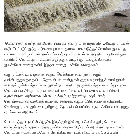
‘பொன்னொடு வந்து கறியோடு பெயரும்’ என்று அகநானூற்றில் 149வது பாடலில்
குறிப்பிடப்படும் இந்த வரிகளை நாம் சாதாரணமாக எடுத்துக்கொள்ள இயலாது.
பண்டைய தமிழகம் உள் நிலப்பரப்பைத் தாண்டி கடல் கடந்த நிலப்பகுதிகளிலும்
வணிகத் தொடர்புகள் கொண்டிருந்தது என்பதற்கு நமக்குக் கிடைத்த
இலக்கியச் சான்றுகளில் இந்தச் சான்று முக்கியமானதாகும்.
ஒரு நாட்டின் வரலாற்றைக் கூறும் இலக்கியச் சான்றுகள் தரும்
முக்கியத்துவத்தைவிட, தொல்லியல் சான்றுகள் தரும் வரலாற்றுச் சான்றுகள்
கூடுதல் முக்கியத்துவம் பெறுகின்றன. தற்போது முக்கியத்துவம் பெற்று வரும்
தொல்லியல் அகழாய்வுகள் மக்களிடம் கூடுதல் விழிப்புணர்வை ஏற்படுத்தி
வருகின்றன. அவ்வகையில் கி.மு 3ஆம் நூற்றாண்டு முதல் மிகத்
தொன்மையான வணிகத் தடமாக, தளமாக, வழிபாட்டுத் தலமாக விளங்கிய
வெள்ளலூர் என்னும் ஊர் தமிழகத் தொல்லியல் பரப்பில் உருவாக்கிய வரலாற்றுத்
தடங்களை அறிவோம்.
கோயமுத்தூர் நகரின் அருகே இருக்கும் இன்றைய வெள்ளலூர், கோவை
என்னும் நகரம் உருவாவதற்கு முன்பே பெரும் சிறப்புடன் அயல்நாட்டு வணிகத்
தொடர்புகளுடன் புகழ்பெற்று விளங்கிய ஊராகத் திகழ்ந்தது. வெள்ளலூர்