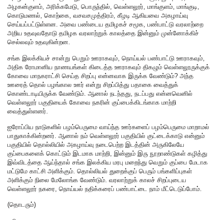
அழகன்குளம், அரிக்கமேடு, பொருந்தில், வெள்ளலூர், மாங்குளம், மாங்குடி,
கொடுமணல், கொற்கை, வசவசமுத்திரம், கீழடி ஆகியவை அகழாய்வு
செய்யப்பட்டுள்ளன. அவை பண்டைய தமிழகச் சமூக, பண்பாட்டு வரலாற்றை
அறிய உதவுவதோடு தமிழக வரலாற்றுக் காலத்தை இன்னும் முன்னோக்கிச்
செல்லவும் உதவுகின்றன.
சங்க இலக்கியச் சான்று பெறும் ஊராகவும், நொய்யல் பண்பாட்டு ஊராகவும்,
அதிக ரோமானிய நாணயங்கள் கிடைத்த ஊராகவும் திகழும் வெள்ளலூருக்குக்
கோவை மாநகராட்சி செய்த சிறப்பு என்னவாக இருக்க வேண்டும்? அந்த
ஊரைத் தொல் பழங்கால ஊர் என்று சிறப்பித்து பதாகை வைத்துக்
கொண்டாடியிருக்க வேண்டும். ஆனால் நடந்தது, நடப்பது என்னவெனில்
வெள்ளலூர் பகுதியைக் கோவை நகரின் குப்பைக்கிடங்காக மாற்றி
வைத்துள்ளனர்.
ஐரோப்பிய நாடுகளில் பழம்பெருமை வாய்ந்த ஊர்களைப் பழம்பெருமை மாறாமல்
பாதுகாக்கின்றனர். ஆனால் நம் வெள்ளலூர் பகுதியில் குட்டைக்காடு என்னும்
பகுதியில் தொல்லியில் அகழாய்வு நடைபெற்ற இடத்தின் அருகிலேயே
குப்பைகளைக் கொட்டும் இடமாக மாற்றி, இன்னும் இரு நூறாண்டுகள் கழித்து
இவ்விடத்தை ஆய்ந்தால் சங்க இலக்கிய மரபு மறைந்து வெறும் குப்பை மேடாக
மட்டுமே காட்சி அளிக்கும். தொல்லியல் துறைக்குப் பெரும் பங்களிப்புகள்
அளிக்கும் நிலை மேலோங்க வேண்டும். வரலாற்றுக் காலச் சிறப்புடைய
வெள்ளலூர் நகரை, நொய்யல் நதிக்கரைப் பண்பாட்டை நாம் மீட்டெடுப்போம்.
(தொடரும்)