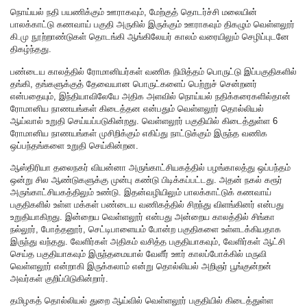
நொய்யல் நதி பயணிக்கும் ஊராகவும், மேற்குத் தொடர்ச்சி மலையின்
பாலக்காட்டு கணவாய் பகுதி அருகில் இருக்கும் ஊராகவும் திகழும் வெள்ளலூர்
கி.மு நூற்றாண்டுகள் தொடங்கி ஆங்கிலேயர் காலம் வரையிலும் செழிப்புடனே
திகழ்ந்தது.
பண்டைய காலத்தில் ரோமானியர்கள் வணிக நிமித்தம் பொருட்டு இப்பகுதிகளில்
தங்கி, தங்களுக்குத் தேவையான பொருட்களைப் பெற்றுச் சென்றனர்
என்பதையும், இந்தியாவிலேயே அதிக அளவில் நொய்யல் நதிக்கரைகளில்தான்
ரோமானிய நாணயங்கள் கிடைத்தன என்பதும் வெள்ளலூர் தொல்லியல்
ஆய்வால் உறுதி செய்யப்படுகின்றது. வெள்ளலூர் பகுதியில் கிடைத்துள்ள 6
ரோமானிய நாணயங்கள் முசிறிக்கும் எகிப்து நாட்டுக்கும் இருந்த வணிக
ஒப்பந்தங்களை உறுதி செய்கின்றன.
ஆஸ்திரியா தலைநகர் வியன்னா அருங்காட்சியகத்தில் பழங்காலத்து ஒப்பந்தம்
ஒன்று சில ஆண்டுகளுக்கு முன்பு கண்டு பிடிக்கப்பட்டது. அதன் நகல் கரூர்
அருங்காட்சியகத்திலும் உண்டு. இதன்வழியிலும் பாலக்காட்டுக் கணவாய்
பகுதிகளில் உள்ள மக்கள் பண்டைய வணிகத்தில் சிறந்து விளங்கினர் என்பது
உறுதியாகிறது. இன்றைய வெள்ளலூர் என்பது அன்றைய காலத்தில் சிங்கா
நல்லூர், போத்தனூர், செட்டிபாளையம் போன்ற பகுதிகளை உள்ளடக்கியதாக
இருந்து வந்தது. வேளிர்கள் அதிகம் வசித்த பகுதியாகவும், வேளிர்கள் ஆட்சி
செய்த பகுதியாகவும் இருந்தமையால் வேளீர் ஊர் காலப்போக்கில் மருவி
வெள்ளலூர் என்றாகி இருக்கலாம் என்று தொல்லியல் அறிஞர் பூங்குன்றன்
அவர்கள் குறிப்பிடுகின்றார்.
தமிழகத் தொல்லியல் துறை ஆய்வில் வெள்ளலூர் பகுதியில் கிடைத்துள்ள