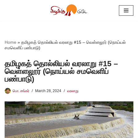
Skip
to
content
Home
»
தமிழகத் தொல்லியல் வரலாறு #15 – வெள்ளலூர் (நொய்யல்
சமவெளிப் பண்பாடு)
தமிழகத் தொல்லியல் வரலாறு #15 –
வெள்ளலூர் (நொய்யல் சமவெளிப்
பண்பாடு)
பொ. சங்கர்
March 28, 2024
வரலாறு