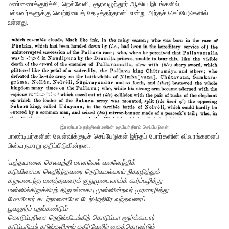
மண்ணைக்குறிச்சி, நெல்வேலி, சூரவழுந்தூர் ஆகிய இடங்களில்
பல்லவர்களுக்கு வெற்றியைத் தேடித்தந்தான்’ என்று அந்தச் செப்பேடுகளில்
உள்ளது.
இரண்டாம் நந்திவர்மனின் உதயேந்திரம் செப்பேடுகள்
பாண்டியர்களின் வேள்விக்குடிச் செப்பேடுகள் இந்தப் போர்களின் விவரங்களைப்
பின்வருமாறு குறிப்பிடுகின்றன.
‘மத்தயானை செலவுந்தி மானவேல் வலனேந்திக்
கடுவிசையா லெதிர்ந்தவரை நெடுவயல்வாய் நிகரழித்துக்
கறுவடைந்த மனத்தவரைக் குறுமுடைவாய்க் கூர்ப்பழித்து
மன்னிக்கிறுச்சியுந் திருமங்கையு முன்னின்றவர் முரணழித்து
மேவலோர் கடற்றானையோ டேற்றெதிரே வந்தவரைப்
பூவலூர்ப் புறங்கண்டும்
கொடும்புரிசை நெடுங்கிடங்கிற் கொடும்பா ளூர்க்கூடார்
கடும்பரியுங் கடுங்களிறுங் கதிர்வேலிற் கைக்கொண்டும்