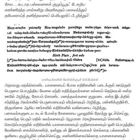
சேவ….கூடாத பல்லவனைக் குழும்பூருட் டேசழிய
எண்ணிறந்த மால்களிறு மிவுளிகளும் பலகவர்ந்தும்
தரியலராய்த் தனித்தவரைப் பெரியலூர்ப் பீடழித்தும்’
பாண்டியர்களின் வேள்விக்குடிச் செப்பேடுகள்
அதாவது மதங்கொண்ட யானையைப் போல எதிரிகளின் படைக்குள் ஊடுருவி
பெருமை பொருந்திய வேலை ஏந்தி எதிர்த்தவர்களை எல்லாம் நெடுவயல் என்ற
ஊரில் அழித்து, கோபம் கொண்ட மனத்தவர்களை குறுமடை என்ற இடத்தில்
சந்தித்து அவர்களில் பெருமையையும் வீரத்தையும் அழித்து, மன்னிக்குறிச்சி,
திருமங்கை ஆகிய ஊர்களில் எதிரிகளில் வலிமையை அழித்து,
பகைவர்களுடைய கடல் போன்ற சேனையை பூவலூரில் தோற்று ஓடச்செய்து,
வளைந்த பெரும் மதில் சுவர்களையும் ஆழமான அகழிகளையும் கொண்ட
கொடும்பாளூரில் எதிரிகளில் யானைகளையும் குதிரைகளையும் ஒளி பொருந்திய
வேலினால் கைக்கொண்டு, தன்னுடன் இணக்கமாகச் செல்லாத பல்லவனின்
ஒளியை குழும்பூரில் மங்கச்செய்து, எண்ணிக்கையில்லாத யானைகளையும்