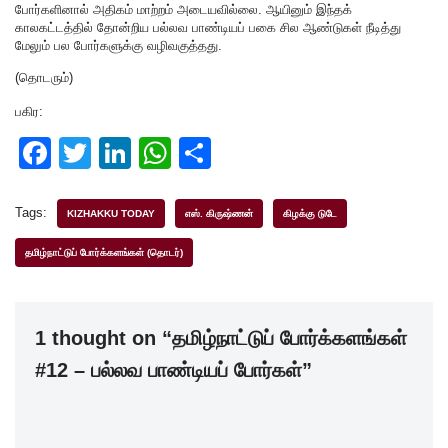
போர்களினால் அதிகம் மாற்றம் அடையவில்லை. ஆயினும் இந்தக்
காலகட்டத்தில் தோன்றிய பல்லவ பாண்டியப் பகை சில ஆண்டுகள் நீடித்து
மேலும் பல போர்களுக்கு வழிவகுத்தது.
(தொடரும்)
பகிர:
F
T
Li
W
S
a
wi
n
h
h
c
tt
k
at
ar
Tags:
KIZHAKKU TODAY
எஸ். கிருஷ்ணன்
கிழக்கு டுடே
e
er
e
s
e
தமிழ்நாட்டுப் போர்க்களங்கள் (தொடர்)
b
dI
A
o
n
p
1 thought on “தமிழ்நாட்டுப் போர்க்களங்கள்
o
p
#12 – பல்லவ பாண்டியப் போர்கள்”
k