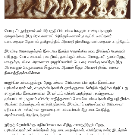
பொயு 7ம் நூற்றாண்டின் பிற்பகுதியில் பல்லவர்களும் பாண்டியர்களும்
தமிழகத்தை இரு பிரிவுகளாகப் பிரித்துக்கொண்டு ஆட்சி செய்தனர்
என்பதையும் அதனால் தமிழகத்தில் அமைதி நிலவியது என்பதையும் பார்த்தோம்.
இரண்டு அரசுகளுக்கும் இடையே இருந்த நெருங்கிய உறவு இதற்குப் பேருதவி
புரிந்தது. கோ சடையன் ரணதீரன், தனக்குப் பல்லவ அரசகுமாரி மூலம் பிறந்த
மகனுக்கு பல்லவ அரசனான ராஜசிம்மனின் பெயரை வைக்குமளவிற்கு இரு
அரசுகளும் நெருக்கமாக இருந்தன. ஆனால் இந்த அமைதி நீண்ட காலம்
நிலைத்திருக்கவில்லை.
ராஜசிம்ம பல்லவனுக்குப் பிறகு பல்லவ அரியணையில் ஏறிய இரண்டாம்
பரமேஸ்வரவர்மன், சாளுக்கியர்களின் தாக்குதலை மீண்டும் சந்திக்க நேரிட்டது.
சாளுக்கிய இளவரசனான இரண்டாம் விக்கிரமாதித்தன், தன்னுடைய
முப்பாட்டன் முதலாம் விக்கிரமாதித்தனைப் போலவே பல்லவர்கள் மீது பழிதீர்க்க
அடங்கா ஆர்வத்துடன் காத்திருந்தான். இரண்டாம் பரமேஸ்வரன் அரியணை
ஏறியவுடன், கங்கர்கள் துணையுடன் பல்லவர்கள் மீது படையெடுத்து
அவர்களைத் தோற்கடித்தான்.
இந்தத் தோல்விக்கு எதிர்வினையாக சிறிது காலத்திற்குப் பிறகு,
பரமேஸ்வரவர்மன் கங்கர்கள் மீது படையெடுத்தான். விளிந்தை என்ற இடத்தில்