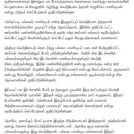
குதிரைகளையும் இன்னும் பல போர்த்தளவாடங்களையும் கவர்ந்து பகைவர்களின்
பெருமையை பெரியலூரில் அழித்து வெற்றியடைந்தான் ராஜசிம்ம பாண்டியன்
என்று அந்தச் செப்பேடுகள் குறிப்பிடுகின்றன.
அதெப்படி பல்லவர் பாண்டியர் என்ற இருதரப்பும் வெற்றியடைந்ததாகச்
சொல்லிக்கொள்ள முடியும்? சற்று ஆராய்ந்தால், இங்கே குறிப்பிடப்பட்ட
ஊர்களில் மண்ணிக்குறிச்சியைத் தவிர மற்ற ஊர்கள் எல்லாம் உதயேந்திரம்
செப்பேட்டிலும் வேள்விக்குடிச் செப்பேட்டிலும் வேறுபடுவதைக் காணலாம்.
நந்திபுர வெற்றியைத் தொடர்ந்து பல்லவ பாண்டியப் படைகள் மேற்குறிப்பிட்ட
ஊர்கள் அனைத்திலும் போர் புரிந்திருக்கின்றன. அதில் சில இடங்களில்
பல்லவர்களுக்கும் சில இடங்களில் பாண்டியர்களுக்கும் வெற்றி
கிடைத்திருக்கிறது. இதில் மண்ணிக்குறிச்சி என்பது மணக்குடி என்ற ஊர்
(அறந்தாங்கியின் அருகில் இருப்பது) நிம்பவனம் என்பது வேப்பங்காடு, சூதவனம்
என்பது கோவிலூர், சங்கரகிராமம் என்பது சங்கரனார் குடிக்காடு என்று சில
ஆய்வாளர்கள் குறிப்பிடுகின்றனர்.
இப்படிப் பல இடங்களில் போர் நடந்தாலும் முடிவில் இரு தரப்புக்கும் வெற்றி
தோல்வியின்றி ‘டிராவில்’ இந்தச் சுற்று முடிந்ததாகவே நாம் கருதலாம். இந்தப்
போர்களில் ஒன்றில் ‘அல்லிமலர் இதழ்போல் ஒளிர்ந்த தன் வாளால்
சித்திரமாயனையும் மற்றும் பலரையும்’ உதயசந்திரன் கொன்றான் என்று
உதயேந்திரம் செப்பேடுகள் குறிப்பிடுகின்றன.
ஆகவே, தனக்குப் போட்டியாக இருந்த சித்திரமாயன் இறந்ததால், நந்திவர்மன்
தனது அரசை நிலைப்படுத்திக்கொண்டான். ஆகவே ஒரு வகையில்
பல்லவர்களுக்கு இது வெற்றிதான். பல்லவ பாண்டிய எல்லைகள் இந்தப்