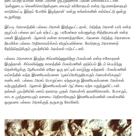
நடைபெற்ற போரில் கங்க அரசன் ஶ்ரீபுருஷனால் அவன் கொல்லப்பட்டான்.
‘தன்னுடைய வெண்கொற்றக்குடையையும் உக்ரோதயம் என்ற ஆபரணத்தையும்
காடுவெட்டி இந்தப் போரில் இழந்தான்’ என்று கங்கர்களின் கல்வெட்டு ஒன்று
கூறுகிறது.
இப்படி அகாலத்தில் பல்லவ அரசன் இறந்துபட்டதால், அடுத்த அரசன் யார் என்ற
குழப்பம் பல்லவ நாட்டில் ஏற்பட்டது. பரமேஸ்வர வர்மனுக்கு சித்திரமாயன் என்ற
மகன் இருந்தான். ஆனால் என்ன காரணத்தாலோ, அவனை அடுத்த அரசனாக
நியமிக்க பல்லவ அதிகாரவர்க்கம் விரும்பவில்லை. வேறொரு அரசனைத்
தேர்ந்தெடுக்கும் முயற்சியில் அவர்கள் ஈடுபட்டனர்.
பல்லவ அரசனாக இருந்த சிம்மவிஷ்ணுவிற்கு பீமவர்மன் என்ற சகோதரன்
இருந்தான். சிம்மவிஷ்ணு காலத்தில் பீமவர்மனின் குடும்பம் இடம் பெயர்ந்து
தென்கிழக்கு ஆசியாவில் ஏதோ ஒரு நாட்டில் வாழ்ந்து வந்தனர். பீமவர்மனின்
வம்சத்தில் வந்த இரணியவர்மனை ‘மூலப்பிரகிருதியாரும் அமைச்சர்களும்’
கண்டனர். பல்லவ அரசுப் பொறுப்பை ஏற்குமாறு இரணியவர்மனை அவர்கள்
வற்புறுத்தினர். ஆனால் இரணியவர்மன் ஆட்சியை ஏற்க மறுத்துவிட்டான்.
தங்கள் முயற்சியில் மனம் தளராத முதல் அமைச்சர் தரணிகொண்ட போசரும்,
காடக முத்தரையரும் ஏனைய அதிகாரிகளும் இரணியவர்மனின் மகன்களில்
ஒருவரை பல்லவ அரசுக்குத் தருமாறு கோரினர்.