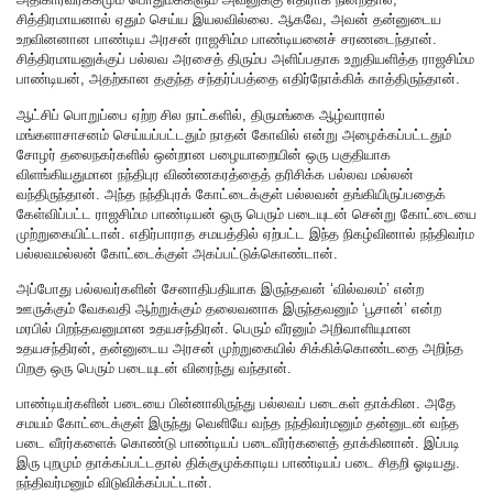
சித்திரமாயனால் ஏதும் செய்ய இயலவில்லை. ஆகவே, அவன் தன்னுடைய
உறவினனான பாண்டிய அரசன் ராஜசிம்ம பாண்டியனைச் சரணடைந்தான்.
சித்திரமாயனுக்குப் பல்லவ அரசைத் திரும்ப அளிப்பதாக உறுதியளித்த ராஜசிம்ம
பாண்டியன், அதற்கான தகுந்த சந்தர்ப்பத்தை எதிர்நோக்கிக் காத்திருந்தான்.
ஆட்சிப் பொறுப்பை ஏற்ற சில நாட்களில், திருமங்கை ஆழ்வாரால்
மங்களாசாசனம் செய்யப்பட்டதும் நாதன் கோவில் என்று அழைக்கப்பட்டதும்
சோழர் தலைநகர்களில் ஒன்றான பழையாறையின் ஒரு பகுதியாக
விளங்கியதுமான நந்திபுர விண்ணகரத்தைத் தரிசிக்க பல்லவ மல்லன்
வந்திருந்தான். அந்த நந்திபுரக் கோட்டைக்குள் பல்லவன் தங்கியிருப்பதைக்
கேள்விப்பட்ட ராஜசிம்ம பாண்டியன் ஒரு பெரும் படையுடன் சென்று கோட்டையை
முற்றுகையிட்டான். எதிர்பாராத சமயத்தில் ஏற்பட்ட இந்த நிகழ்வினால் நந்திவர்ம
பல்லவமல்லன் கோட்டைக்குள் அகப்பட்டுக்கொண்டான்.
அப்போது பல்லவர்களின் சேனாதிபதியாக இருந்தவன் ‘வில்வலம்’ என்ற
ஊருக்கும் வேகவதி ஆற்றுக்கும் தலைவனாக இருந்தவனும் ‘பூசான்’ என்ற
மரபில் பிறந்தவனுமான உதயசந்திரன். பெரும் வீரனும் அறிவாளியுமான
உதயசந்திரன், தன்னுடைய அரசன் முற்றுகையில் சிக்கிக்கொண்டதை அறிந்த
பிறகு ஒரு பெரும் படையுடன் விரைந்து வந்தான்.
பாண்டியர்களின் படையை பின்னாலிருந்து பல்லவப் படைகள் தாக்கின. அதே
சமயம் கோட்டைக்குள் இருந்து வெளியே வந்த நந்திவர்மனும் தன்னுடன் வந்த
படை வீரர்களைக் கொண்டு பாண்டியப் படைவீரர்களைத் தாக்கினான். இப்படி
இரு புறமும் தாக்கப்பட்டதால் திக்குமுக்காடிய பாண்டியப் படை சிதறி ஓடியது.
நந்திவர்மனும் விடுவிக்கப்பட்டான்.