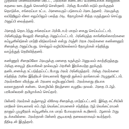
முதல்வர் மாணவர்களை மிரட்ட, அவர்கள் கண்டனப் பேரணியாகக் கல்லூரிக்
கதவை உடைத்துக் கொண்டு சென்றனர். அங்கு போலீஸ் கடும் தாக்குதல்
தொடுக்க, சங்கரய்யா உட்பட அனைவரும் படுகாயம் அடைந்தனர். அவருக்கு
வயிற்றிலும் விலா எலும்பிலும் பலத்த அடி. தோழர்கள் சித்த மருத்துவம் செய்து
அனுப்பி வைத்தனர்.
அதைத் தொடர்ந்து சங்கரய்யா அக்டோபர் மாதம் கைது செய்யப்பட்டார்.
அங்கிருந்து வேலூர் சிறைக்கு அனுப்பப்பட்டார். அங்கிருந்த காங்கிரஸ்காரர்களை
கம்யூனிஸ்டுகள் மாற்றி விடுவார்கள் என்று அஞ்சி அரசு அவர்களை கண்ணனூர்
சிறைக்கு அனுப்பியது. செல்லும் வழியிலெல்லாம் தோழர்கள் சந்தித்து
வாழ்த்துத் தெரிவித்தனர்.
கண்ணூர் சிறையிலோ அவருக்கு மனதை உருக்கும் அனுபவம் காத்திருந்தது.
அங்கு கையூர் தியாகிகள் நால்வரும் அரசின் இரக்கமற்ற தூக்குத்
தண்டனைக்கு உட்படுத்தப்பட்டபோது அவர் அங்கிருந்தார். அங்கு அவர்களை
சந்தித்த அகில இந்தியச் செயலாளர் ஜோஷி துக்கம் தாங்காமல் அழுதுவிட்டார்.
அவர்களோ வீரத்துடன் அவரை வழியனுப்பினர். அவர்களது தியாக
வரலாறுதான் கன்னட மொழியில் நிரஞ்சனா எழுதிய நாவல். அதை பி.ஆர்.
பரமேஸ்வரன் தமிழாக்கம் செய்தார்.
பின்னர் அவர்கள் தஞ்சாவூர் விசேஷ சிறைக்கு மாற்றப்பட்டனர். இங்கு கட்சியின்
மாநிலச் செயலாளர் எம்.ஆர்.வெங்கட்ராமனைச் சந்தித்த ஆர்.வெங்கட்ராமன்
தானும் முழுநேரக் கம்யூனிஸ்டாக மாறப் போவதாகக் கூறினார். ஆனால் அது
நடக்கவில்லை. அவர்தான் பின்னர் குடியரசுத் தலைவராகவும் உயர்ந்தார்.
நீதியுடன் இருந்தார்.