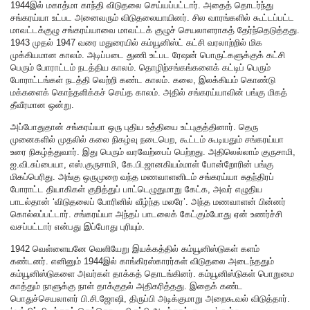
1944இல் மகாத்மா காந்தி விடுதலை செய்யப்பட்டார். அதைத் தொடர்ந்து
சங்கரய்யா உட்பட அனைவரும் விடுதலையாயினர். சில வாரங்களில் கூட்டப்பட்ட
மாவட்டக்குழு சங்கரய்யாவை மாவட்டக் குழுச் செயலாளராகத் தேர்ந்தெடுத்தது.
1943 முதல் 1947 வரை மதுரையில் கம்யூனிஸ்ட் கட்சி வரலாற்றில் மிக
முக்கியமான காலம். அடிப்படை துணி உட்பட ரேஷன் பொருட்களுக்குக் கட்சி
பெரும் போராட்டம் நடத்திய காலம். தொழிற்சங்கங்களைக் கட்டிப் பெரும்
போராட்டங்கள் நடத்தி வெற்றி கண்ட காலம். கலை, இலக்கியம் கொண்டு
மக்களைக் கொந்தளிக்கச் செய்த காலம். அதில் சங்கரய்யாவின் பங்கு மிகத்
தீவீரமான ஒன்று.
அப்போதுதான் சங்கரய்யா ஒரு புதிய உத்தியை உட்புகுத்தினார். தெரு
முனைகளில் முதலில் கலை நிகழ்வு நடைபெற, கூட்டம் கூடியதும் சங்கரய்யா
உரை நிகழ்த்துவார். இது பெரும் வரவேற்பைப் பெற்றது. அதிலெல்லாம் குருசாமி,
ஐ.வி.சுப்பையா, எஸ்.குருசாமி, கே.பி.ஜானகியம்மாள் போன்றோரின் பங்கு
மிகப்பெரிது. அங்கு ஒருமுறை வந்த மணவாளனிடம் சங்கரய்யா சுதந்திரப்
போராட்ட தியாகிகள் குறித்துப் பாட்டெழுதுமாறு கேட்க, அவர் எழுதிய
பாடல்தான் ‘விடுதலைப் போரினில் வீழ்ந்த மலரே’. அந்த மணவாளன் பின்னர்
கொல்லப்பட்டார். சங்கரய்யா அந்தப் பாடலைக் கேட்கும்போது ஏன் உணர்ச்சி
வசப்பட்டார் என்பது இப்போது புரியும்.
1942 வெள்ளையனே வெளியேறு இயக்கத்தில் கம்யூனிஸ்டுகள் களம்
கண்டனர். எனினும் 1944இல் காங்கிரஸ்காரர்கள் விடுதலை அடைந்ததும்
கம்யூனிஸ்டுகளை அவர்கள் தாக்கத் தொடங்கினர். கம்யூனிஸ்டுகள் பொறுமை
காத்தும் நாளுக்கு நாள் தாக்குதல் அதிகரித்தது. இதைக் கண்ட
பொதுச்செயலாளர் பி.சி.ஜோஷி, திருப்பி அடிக்குமாறு அறைகூவல் விடுத்தார்.