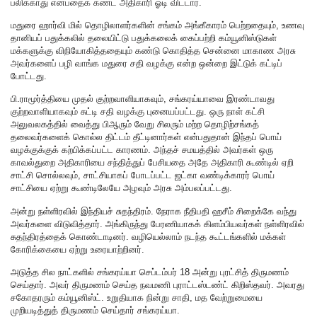
பலிக்காது என்பதைக் கண்ட அதிகாரி ஓடி விட்டார்.
மதுரை ஹார்வி மில் தொழிலாளர்களின் சங்கம் அங்கீகாரம் பெற்றதையும், உணவு
தானியப் பதுக்கலில் தலையிட்டு பதுக்கலைக் கைப்பற்றி கம்யூனிஸ்டுகள்
மக்களுக்கு விநியோகித்ததையும் கண்டு கொதித்த சென்னை மாகாண அரசு
அவர்களைப் பழி வாங்க மதுரை சதி வழக்கு என்ற ஒன்றை இட்டுக் கட்டிப்
போட்டது.
பி.ராமூர்த்தியை முதல் குற்றவாளியாகவும், சங்கரய்யாவை இரண்டாவது
குற்றவாளியாகவும் சுட்டி சதி வழக்கு புனையப்பட்டது. ஒரு நாள் கட்சி
அலுவலகத்தில் வைத்து பிஆரும் வேறு சிலரும் மற்ற தொழிற்சங்கத்
தலைவர்களைக் கொல்ல திட்டம் தீட்டினார்கள் என்பதுதான் இந்தப் பொய்
வழக்குக்குக் கற்பிக்கப்பட்ட காரணம். அந்தச் சமயத்தில் அவர்கள் ஒரு
காவல்துறை அதிகாரியை சந்தித்துப் பேசியதை அதே அதிகாரி கூண்டில் ஏறி
சாட்சி சொல்லவும், சாட்சியாகப் போடப்பட்ட ஜட்கா வண்டிக்காரர் பொய்
சாட்சியை ஏற்று கூண்டிலேயே அழவும் அரசு அம்பலப்பட்டது.
அன்று நள்ளிரவில் இந்தியச் சுதந்திரம். நேராக நீதிபதி ஹசீம் சிறைக்கே வந்து
அவர்களை விடுவித்தார். அங்கிருந்து பேரணியாகக் கிளம்பியவர்கள் நள்ளிரவில்
சுதந்திரத்தைக் கொண்டாடினர். வழியெல்லாம் நடந்த கூட்டங்களில் மக்கள்
கோரிக்கையை ஏற்று உரையாற்றினர்.
அடுத்த சில நாட்களில் சங்கரய்யா செப்டம்பர் 18 அன்று புரட்சித் திருமணம்
செய்தார். அவர் திருமணம் செய்த நவமணி புராட்டஸ்டண்ட் கிறிஸ்தவர். அவரது
சகோதரரும் கம்யூனிஸ்ட். உறுதியாக நின்று சாதி, மத வேற்றுமையை
முறியடித்துத் திருமணம் செய்தார் சங்கரய்யா.