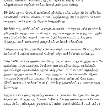
‘ஓங்கிப் பிடித்தால் செங்கொடி, திருப்பி அடித்தால் தடியடி’ என்று
கம்யூனிஸ்டுகள் திருப்பித் தாக்க, இந்தத் தாக்குதல் நின்றது.
1945இல் மதுரை சேதுபதி உயர்நிலைப்பள்ளியில் நடந்த தமிழ்நாடு தொழிற்சங்க
காங்கிரசின் பணியில் சங்கரய்யா ஈடுபட்டிருந்தபோது அவரது தந்தை திடீரென
மறைந்தார். ஊரே திரண்டு அஞ்சலி செலுத்தியது.
1946இல் கம்யூனிஸ்ட் கட்சிப் பொதுச்செயலாளர் பி.சி.ஜோஷி மார்ச் மாதத்தில்
தமிழகத்தில் சுற்றுப் பயணம் செய்தார். குறிப்பாக மதுரையில் நடந்த கூட்டத்தில்
சுமார் 1 லட்சம் பேர் கூடினர். வைகை ஆற்றில்தான் கூட்டம் நடத்த இடம்
இருந்தது. அவர் பேசியதைத் தமிழாக்கம் செய்தவர் சங்கரய்யா.
அடுத்து மதுரையில் நடந்த தேர்தலில் காங்கிரஸ் வன்முறையை மீறி கம்யூனிஸ்ட்
வேட்பாளர் 6 ஆயிரம் வாக்குகள் பெற்றார். இது வளர்ச்சியைக் காட்டியது.
அதே 1946 மார்ச் மாதத்தில் பம்பாயில் நடந்த கடற்படைப் புரட்சி இந்தியாவையே
உலுக்கியது. அது கல்கத்தா, சென்னை என எங்கும் பரவியது. காங்கிரசும்,
முஸ்லிம் லீகும் ஆதரவளிக்க மறுக்க, கம்யூனிஸ்ட் கட்சி மட்டுமே ஆதரித்தது.
இந்திய முழுதும் மக்கள் போராட்டம் நடந்தது. பம்பாயில் சாலைகளில் அரண்
அமைத்து பொதுமக்கள் ஆயுதபாணி ராணுவத்தை எதிர்த்துப் போராடினர்.
இந்தப் போராட்டம் சுதந்திரப் போராட்டத்தில் ஒரு மறைக்கப்பட்ட வரலாறாகவே
இருக்கிறது.
அந்தப் போராட்டத்தை ஆதரித்து சங்கரய்யா தலைமையில் மதுரையில் பெரும்
பேரணி நடைபெற்றது. ஓர் ஆங்கில அதிகாரி அதைத் தடுக்க துப்பாக்கியைக்
காட்டி மிரட்ட, சங்கரய்யா முடிந்தால் சுடு என்று சவால் விடுத்தார். தன் பாச்சா