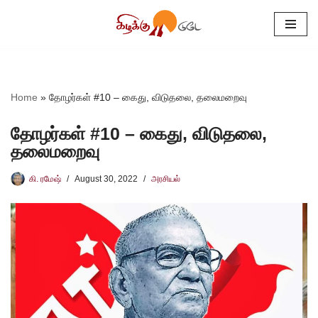
Skip
to
content
Home
»
தோழர்கள் #10 – கைது, விடுதலை, தலைமறைவு
தோழர்கள் #10 – கைது, விடுதலை,
தலைமறைவு
கி. ரமேஷ்
August 30, 2022
அரசியல்