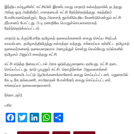
இந்திய கம்யூனிஸ்ட் கட்சியின் இரண்டாவது மாநாடு கல்கத்தாவில் நடந்தது.
அங்கு ஒரு அதிதீவீரப் பாதையைக் கட்சி தேர்ந்தெடுத்தது. சுதந்திரம்
போலியானதென்றும், நேரு அரசைத் தூக்கியெறிய வேண்டுமென்றும் கட்சி
தீர்மானம் போட்டது. பி.டி.ரணதிவே பொதுச்செயலாளராகத்
தேர்ந்தெடுக்கப்பட்டார்.
மாநாடு நடக்கும்போதே தமிழகத் தலைவர்களைக் கைது செய்ய சிறப்புக்
காவல்படை தமிழகத்திலிருந்து கல்கத்தா வந்தது. சங்கரய்யா உள்ளிட்ட தமிழகத்
தலைவர்களைத் தலைமறைவாக அழைத்துச் சென்று வெவ்வேறு ரயில்களில்
தமிழகம் அனுப்பி வைத்தது கட்சி.
கட்சி எடுத்த நிலைபாட்டால் அரசு ஒடுக்குமுறையை ஏவியது. கட்சி தடை
செய்யப்பட்டது. நாடு முழுதும் கட்சி, தொழிற்சங்க அலுவலகங்கள்
சோதனையிடப்பட்டு ஆயிரக்கணக்கானோர் கைது செய்யப்பட்டனர். மதுரையில்
கே.டி.கே.தங்கமணி, சாமிநாதன் போன்றோர் கைது செய்யப்பட்டனர்.
சங்கரய்யா தலைமறைவானார்.
(தொடரும்)
பகிர:
F
T
Li
W
S
a
wi
n
h
h