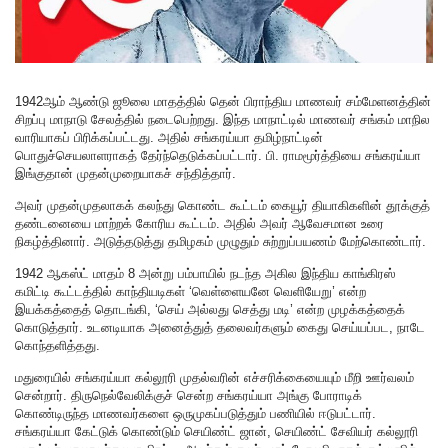
1942ஆம் ஆண்டு ஜூலை மாதத்தில் தென் பிராந்திய மாணவர் சம்மேளனத்தின்
சிறப்பு மாநாடு சேலத்தில் நடைபெற்றது. இந்த மாநாட்டில் மாணவர் சங்கம் மாநில
வாரியாகப் பிரிக்கப்பட்டது. அதில் சங்கரய்யா தமிழ்நாட்டின்
பொதுச்செயலாளராகத் தேர்ந்தெடுக்கப்பட்டார். பி. ராமமூர்த்தியை சங்கரய்யா
இங்குதான் முதன்முறையாகச் சந்தித்தார்.
அவர் முதன்முதலாகக் கலந்து கொண்ட கூட்டம் கையூர் தியாகிகளின் தூக்குத்
தண்டனையை மாற்றக் கோரிய கூட்டம். அதில் அவர் ஆவேசமான உரை
நிகழ்த்தினார். அடுத்தடுத்து தமிழகம் முழுதும் சுற்றுப்பயணம் மேற்கொண்டார்.
1942 ஆகஸ்ட் மாதம் 8 அன்று பம்பாயில் நடந்த அகில இந்திய காங்கிரஸ்
கமிட்டி கூட்டத்தில் காந்தியடிகள் ‘வெள்ளையனே வெளியேறு’ என்ற
இயக்கத்தைத் தொடங்கி, ‘செய் அல்லது செத்து மடி’ என்ற முழக்கத்தைக்
கொடுத்தார். உடனடியாக அனைத்துத் தலைவர்களும் கைது செய்யப்பட, நாடே
கொந்தளித்தது.
மதுரையில் சங்கரய்யா கல்லூரி முதல்வரின் எச்சரிக்கையையும் மீறி ஊர்வலம்
சென்றார். திருநெல்வேலிக்குச் சென்ற சங்கரய்யா அங்கு போராடிக்
கொண்டிருந்த மாணவர்களை ஒருமுகப்படுத்தும் பணியில் ஈடுபட்டார்.
சங்கரய்யா கேட்டுக் கொண்டும் செயிண்ட் ஜான், செயிண்ட் சேவியர் கல்லூரி