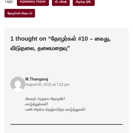
c
tt
k
at
ar
Tags:
KIZHAKKU TODAY
கி. ரமேஷ்
கிழக்கு டுடே
e
er
e
s
e
தோழர்கள் (தொடர்)
b
dI
A
o
n
p
1 thought on “தோழர்கள் #10 – கைது,
o
p
விடுதலை, தலைமறைவு”
k
M.Thangaraj
August 30, 2022 at 7:22 pm
மிகவும் அருமை தோழரே!
வாழ்த்துக்கள்!
பணி சிறக்க நெஞ்சார்ந்த வாழ்த்துகள்!