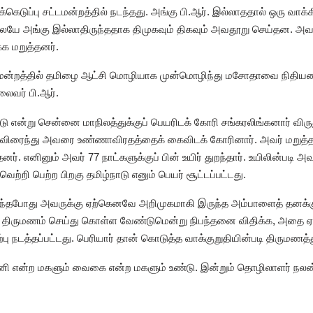
கெடுப்பு சட்டமன்றத்தில் நடந்தது. அங்கு பி.ஆர். இல்லாததால் ஒரு வாக்
தாலேயே அங்கு இல்லாதிருந்ததாக திமுகவும் திகவும் அவதூறு செய்தன. அ
்க மறுத்தனர்.
ட்டமன்றத்தில் தமிழை ஆட்சி மொழியாக முன்மொழிந்து மசோதாவை நிதியம
தலைவர் பி.ஆர்.
ு என்று சென்னை மாநிலத்துக்குப் பெயரிடக் கோரி சங்கரலிங்கனார் விர
 விரைந்து அவரை உண்ணாவிரதத்தைக் கைவிடக் கோரினார். அவர் மறுத்தா
னர். எனினும் அவர் 77 நாட்களுக்குப் பின் உயிர் துறந்தார். உயிலின்படி 
ெற்றி பெற்ற பிறகு தமிழ்நாடு எனும் பெயர் சூட்டப்பட்டது.
இருந்தபோது அவருக்கு ஏற்கெனவே அறிமுகமாகி இருந்த அம்பாளைத் தனக்
திருமணம் செய்து கொள்ள வேண்டுமென்று நிபந்தனை விதிக்க, அதை ஏற்ற
்பு நடத்தப்பட்டது. பெரியார் தான் கொடுத்த வாக்குறுதியின்படி திருமணத
ன்னி என்ற மகளும் வைகை என்ற மகளும் உண்டு. இன்றும் தொழிலாளர் நல