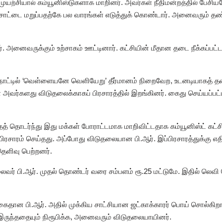
முயற்சியால் கம்யூனிஸ்டுகளாக மாறினர். அவர்கள் நீதிமன்றத்தில் பே
றச்சாட்டை மறுப்பதற்கே பல வாரங்கள் எடுத்துக் கொண்டார். அனைவரும் தண்ட
. அனைவருக்கும் உற்சாகம் ஊட்டினார். கட்சியின் மீதான தடை நீக்கப்பட
ாநாட்டில் ‘வெள்ளையனே வெளியேறு’ தீர்மானம் நிறைவேற, உடனடியாகத் த
ள் அவர்களது விடுதலைக்காகப் பிரசாரத்தில் இறங்கினர். கைது செய்யப்ப
 தொடர்ந்து இது மக்கள் போராட்டமாக மாறிவிட்டதாக கம்யூனிஸ்ட் கட்சி ம
ிரசாரம் செய்தது. அப்போது விடுதலையான பி.ஆர். இப்பிரசாரத்துக்கு எத
தெளிவு பெற்றனர்.
வர் பி.ஆர். முதல் தொண்டர் வரை சம்பளம் ரூ.25 மட்டுமே. இதில் லெவி
ைதான பி.ஆர். அதில் முக்கிய சாட்சியான ஜட்காக்காரர் பொய் சொல்கிறார
் இருந்ததையும் நிரூபிக்க, அனைவரும் விடுதலையாயினர்.