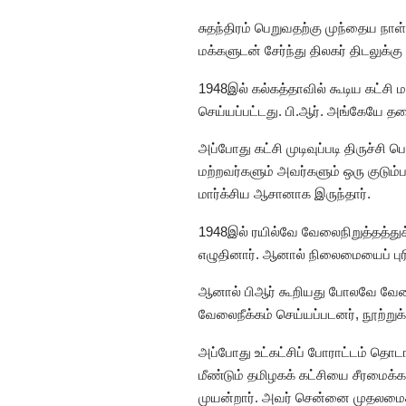
சுதந்திரம் பெறுவதற்கு முந்தைய நா
மக்களுடன் சேர்ந்து திலகர் திடலுக
1948இல் கல்கத்தாவில் கூடிய கட்சி
செய்யப்பட்டது. பி.ஆர். அங்கேயே த
அப்போது கட்சி முடிவுப்படி திருச்ச
மற்றவர்களும் அவர்களும் ஒரு குடும
மார்க்சிய ஆசானாக இருந்தார்.
1948இல் ரயில்வே வேலைநிறுத்தத்துக
எழுதினார். ஆனால் நிலைமையைப் புர
ஆனால் பிஆர் கூறியது போலவே வேலைந
வேலைநீக்கம் செய்யப்படனர், நூற்று
அப்போது உட்கட்சிப் போராட்டம் தொடங
மீண்டும் தமிழகக் கட்சியை சீரமைக
முயன்றார். அவர் சென்னை முதலமைச்சர