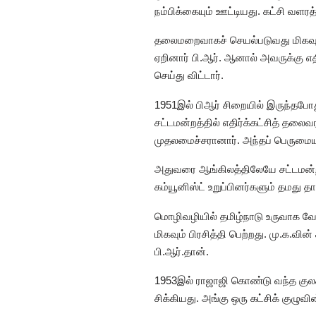
நம்பிக்கையும் ஊட்டியது. கட்சி வளர
தலைமறைவாகச் செயல்படுவது மிகவும்
ஏறினார் பி.ஆர். ஆனால் அவருக்கு எத
செய்து விட்டார்.
1951இல் பிஆர் சிறையில் இருந்தபோது 
சட்டமன்றத்தில் எதிர்க்கட்சித் தலை
முதலமைச்சரானார். அந்தப் பெருமையும
அதுவரை ஆங்கிலத்திலேயே சட்டமன்ற 
கம்யூனிஸ்ட் உறுப்பினர்களும் தமது த
மொழிவழியில் தமிழ்நாடு உருவாக வேண்ட
மிகவும் பிரசித்தி பெற்றது. மு.க.வி
பி.ஆர்.தான்.
1953இல் ராஜாஜி கொண்டு வந்த குலக்க
சிக்கியது. அங்கு ஒரு கட்சிக் குழ