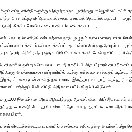
க்கும் கம்யூனிஸ்டுகளுக்கும் இருந்த உறவு முறிந்தது. கம்யூனிஸ்ட் கட்
ணித்த அரசு கம்யூனிஸ்டுகளைக் கைது செய்யத் தொடங்கியது. பி. ராமமூர்த
ட்டு அங்கேயே போலீஸ் கண்காணிப்பில் வைக்கப்பட்டார்.
களைத் தொடர வேண்டுமென்பதற்காக நாடு முழுதும் தலைமறைவு மையங்கள் 
்.சுப்ரமணியத்திடம் ஒப்படைக்கப்பட்டது. நள்ளிரவில் ஒரு தோழர் ராமமூர்
வந்தார். அங்கிருந்து ஒரு காரில் சென்னைக்குச் சென்று விட்டார் பி.ஆர
தி.நகரில் ஒன்றும் செயல்பட்டன. தி.நகரில் பி.ஆர். பிரசுரம் தயாரிக்கும
போது அண்ணாமலை கல்லூரியில் படித்து வந்த உமாநாத்தைப் படிப்பை நி
் இறக்கும் வரை முன்னணித் தலைவராக இருந்தார் உமாநாத். நெல்லூரில்
ைப் பார்த்துப் பேசி விட்டு அதிகாலையில் திரும்பி விடுவார்.
ால் ரூ.100 இனாம் என அரசு அறிவித்தது. ஆனால் விரைவில் இடத்தைக் கண்ட
ரிந்து கொண்டு விட்டது போலீஸ். பி.ஆர்., உமாநாத், சி.எஸ்.எஸ். ஆகியோ
 கைதாயினர்.
கள் கிடைக்கக்கூடிய வகையில் சென்னை சதி வழக்கு அவர்கள் மீது தொட