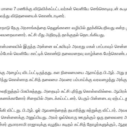
ள் மாலை 7 மணிக்கு விடுவிக்கப்பட்டவர்கள் வெளியே செங்கொடியுடன் கூ
்கு வந்து விடுதலையைக் கொண்டாடினர்.
 மாநாடு நேரு அரசாங்கத்தை தெலுங்கானா வழியில் தூக்கியெறிவது என்ற 
லைமறைவானார். கட்சி மீது அதிரடித் தாக்குதல் தொடங்கியது.
ி பொன்மலையில் இருந்த அன்னை லட்சுமியும் அவரது மகள் பாப்பாவும் சென்
்பம்போல் வெளியே காட்டிக் கொண்டு தலைமறைவு வாழ்க்கை மேற்கொண்டனர்.
்கு அழைப்பு விடப்பட்டிருந்தது. கள நிலைமையை ஆராய்ந்த பி.ஆர். அது 
ிந்து கொள்ளாத கட்சித் தலைமை அவரை பம்பாய்க்கு வரவழைத்து அங்கு 
ிறுத்தம் பிசுபிசுத்தது. அதையும் கட்சி புரிந்து கொள்ளவில்லை. ஆய
க்கணக்கானோர் சிறையில் அடைக்கப்பட்டனர். பெரும் பின்னடைவு ஏற்பட்டத
்கி விட்டது. பி.ஆர். ஓர் ஆவணத்தைத் தயாரித்து சுற்றுக்கு விட்டார். அ
்க சென்னைக்கு அனுப்பியது. அவர் ஒவ்வொரு ஊருக்கும் ஒரு தலைவரை அன
் குமாரசாமி ராஜாவுக்கு எழுதிய கடிதம் கட்சித் தோழர்களுக்கும், ஆதர