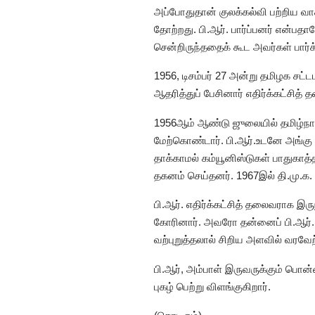
அப்போதுதான் குலக்கல்வி பற்றிய வாக்
தோற்றது. பி.ஆர். பார்ப்பனர் என்ப
சென்றிருந்ததைக் கூட அவர்கள் பார்க
1956, டிசம்பர் 27 அன்று தமிழக ச
ஆதரித்துப் பேசினார் எதிர்க்கட்சித் 
1956ஆம் ஆண்டு ஜுலையில் தமிழ்நாட
மேற்கொண்டார். பி.ஆர்.உடனே அங்கு
தாக்காமல் கம்யூனிஸ்டுகள் பாதுகாத்த
தகனம் செய்தனர். 1967இல் தி.மு.க. வ
பி.ஆர். எதிர்க்கட்சித் தலைவராக 
கோரினார். அவரோ தன்னைப் பி.ஆர். 
வற்புறுத்தலால் சிறிய அளவில் வரவேற
பி.ஆர், அம்பாள் இருவருக்கும் பொ
புகழ் பெற்று விளங்குகிறார்.