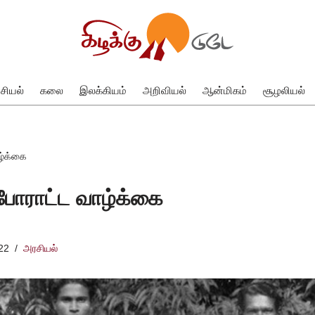
சியல்
கலை
இலக்கியம்
அறிவியல்
ஆன்மிகம்
சூழலியல்
ழ்க்கை
போராட்ட வாழ்க்கை
22
அரசியல்