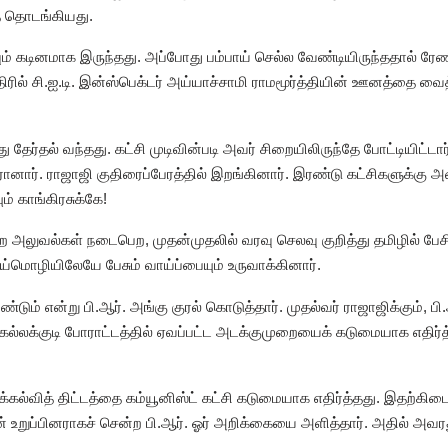
த் தொடங்கியது.
 கடினமாக இருந்தது. அப்போது பம்பாய் செல்ல வேண்டியிருந்ததால் ரேண
ிரில் சி.ஐ.டி. இன்ஸ்பெக்டர் அய்யாச்சாமி ராமமூர்த்தியின் ஊனத்தை வை
தேர்தல் வந்தது. கட்சி முடிவின்படி அவர் சிறையிலிருந்தே போட்டியிட்டார்
வரானார். ராஜாஜி குதிரைப்பேரத்தில் இறங்கினார். இரண்டு கட்சிகளுக்கு 
் காங்கிரசுக்கே!
அலுவல்கள் நடைபெற, முதன்முதலில் வரவு செலவு குறித்து தமிழில் பேசி
ாய்மொழியிலேயே பேசும் வாய்ப்பையும் உருவாக்கினார்.
ும் என்று பி.ஆர். அங்கு குரல் கொடுத்தார். முதல்வர் ராஜாஜிக்கும், பி.
ன் கல்லக்குடி போராட்டத்தில் ஏவப்பட்ட அடக்குமுறையைக் கடுமையாக எதிர்த
ல்வித் திட்டத்தை கம்யூனிஸ்ட் கட்சி கடுமையாக எதிர்த்தது. இதற்கிடைய
ுவின் உறுப்பினராகச் சென்ற பி.ஆர். ஓர் அறிக்கையை அளித்தார். அதில் 