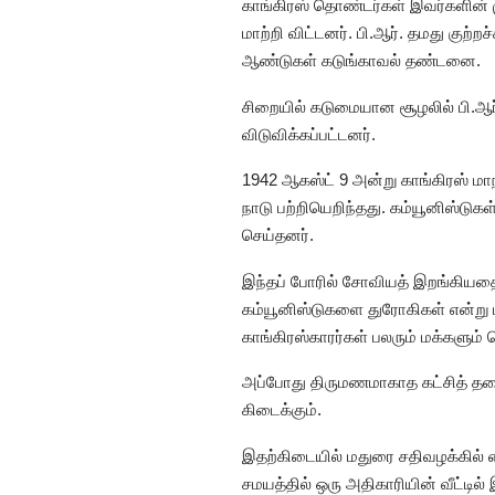
காங்கிரஸ் தொண்டர்கள் இவர்களின் 
மாற்றி விட்டனர். பி.ஆர். தமது குற்
ஆண்டுகள் கடுங்காவல் தண்டனை.
சிறையில் கடுமையான சூழலில் பி.ஆர்
விடுவிக்கப்பட்டனர்.
1942 ஆகஸ்ட் 9 அன்று காங்கிரஸ் ம
நாடு பற்றியெறிந்தது. கம்யூனிஸ்டுக
செய்தனர்.
இந்தப் போரில் சோவியத் இறங்கியதைத்
கம்யூனிஸ்டுகளை துரோகிகள் என்று ப
காங்கிரஸ்காரர்கள் பலரும் மக்களும் 
அப்போது திருமணமாகாத கட்சித் தலை
கிடைக்கும்.
இதற்கிடையில் மதுரை சதிவழக்கில் க
சமயத்தில் ஒரு அதிகாரியின் வீட்டில