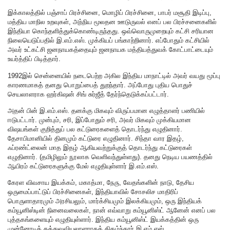
இக்காலத்தில் பஞ்சாப் பிரச்சினை, மொழிப் பிரச்சினை, பாபர் மசூதி இடிப்பு,
மத்திய மாநில உறவுகள், அந்நிய மூலதன ஊடுருவல் எனப் பல பிரச்சனைகளில்
இந்தியா கொந்தளித்துக்கொண்டிருந்தது. ஒவ்வொருமுறையும் கட்சி சரியான
நிலையெடுப்பதில் இ.எம்.எஸ். முக்கியப் பங்காற்றினார். எப்போதும் கட்சியில்
அவர் உட்கட்சி ஜனநாயகத்தையும் ஜனநாயக மத்தியத்துவக் கோட்பாட்டையும்
உயர்த்திப் பிடித்தார்.
1992இல் சென்னையில் நடைபெற்ற அகில இந்திய மாநாட்டில் அவர் வயது மூப்பு
காரணமாகத் தனது பொறுப்பைத் துறந்தார். அப்போது புதிய பொதுச்
செயலாளராக ஹர்கிஷன் சிங் சுர்ஜீத் தேர்ந்தெடுக்கப்பட்டார்.
அதன் பின் இ.எம்.எஸ். தனக்கு மிகவும் விருப்பமான எழுத்தாளர் பணியில்
ஈடுபட்டார். முன்பும், சரி, இப்போதும் சரி, அவர் மிகவும் முக்கியமான
விஷயங்கள் குறித்துப் பல கட்டுரைகளைத் தொடர்ந்து எழுதினார்.
தேசாபிமானியில் தினமும் கட்டுரை எழுதினார். சிந்தா வார இதழ்,
ஃப்ரண்ட்லைன் மாத இதழ் ஆகியவற்றுக்குத் தொடர்ந்து கட்டுரைகள்
எழுதினார். (தமிழிலும் நூலாக வெளிவந்துள்ளது). தனது நெடிய பயணத்தில்
ஆயிரம் கட்டுரைகளுக்கு மேல் எழுதியுள்ளார் இ.எம்.எஸ்.
கேரள விவசாய இயக்கம், மகாத்மா, நேரு, வேதங்களின் நாடு, தேசிய
ஒருமைப்பாட்டுப் பிரச்சினைகள், இந்தியாவில் சோசலிச மாதிரிப்
பொருளாதாரமும் அரசியலும், மார்க்சியமும் இலக்கியமும், ஒரு இந்தியக்
கம்யூனிஸ்டின் நினைவலைகள், நான் எவ்வாறு கம்யூனிஸ்ட் ஆனேன் எனப் பல
புத்தகங்களையும் எழுதியுள்ளார். இந்திய கம்யூனிஸ்ட் இயக்கத்தின் ஒரு
முன்னோடித் தத்துவவியலாளராகத் திகழ்ந்தார் இ.எம்.எஸ்.