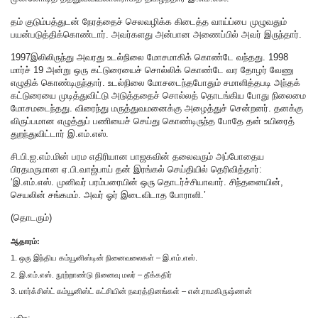
தம் குடும்பத்துடன் நேரத்தைச் செலவழிக்க கிடைத்த வாய்ப்பை முழுவதும்
பயன்படுத்திக்கொண்டார். அவர்களது அன்பான அணைப்பில் அவர் இருந்தார்.
1997இலிலிருந்து அவரது உடல்நிலை மோசமாகிக் கொண்டே வந்தது. 1998
மார்ச் 19 அன்று ஒரு கட்டுரையைச் சொல்லிக் கொண்டே வர தோழர் வேணு
எழுதிக் கொண்டிருந்தார். உடல்நிலை மோசடைந்தபோதும் சமாளித்தபடி அந்தக்
கட்டுரையை முடித்துவிட்டு அடுத்ததைச் சொல்லத் தொடங்கிய போது நிலைமை
மோசமடைந்தது. விரைந்து மருத்துவமனைக்கு அழைத்துச் சென்றனர். தனக்கு
விருப்பமான எழுத்துப் பணியைச் செய்து கொண்டிருந்த போதே தன் உயிரைத்
துறந்துவிட்டார் இ.எம்.எஸ்.
சி.பி.ஐ.எம்.மின் பரம எதிரியான பாஜகவின் தலைவரும் அப்போதைய
பிரதமருமான ஏ.பி.வாஜ்பாய் தன் இரங்கல் செய்தியில் தெரிவித்தார்:
‘இ.எம்.எஸ். முனிவர் பரம்பரையின் ஒரு தொடர்ச்சியாவார். சிந்தனையின்,
செயலின் சங்கமம். அவர் ஓர் இடைவிடாத போராளி.’
(தொடரும்)
ஆதாரம்:
1. ஒரு இந்திய கம்யூனிஸ்டின் நினைவலைகள் – இ.எம்.எஸ்.
2. இ.எம்.எஸ். நூற்றாண்டு நினைவு மலர் – தீக்கதிர்
3. மார்க்சிஸ்ட் கம்யூனிஸ்ட் கட்சியின் நவரத்தினங்கள் – என்.ராமகிருஷ்ணன்