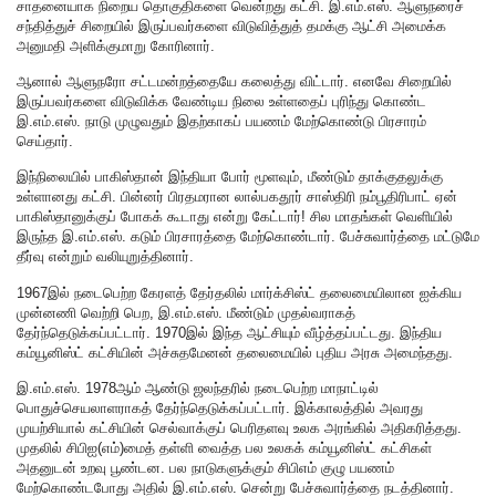
சாதனையாக நிறைய தொகுதிகளை வென்றது கட்சி. இ.எம்.எஸ். ஆளுநரைச்
சந்தித்துச் சிறையில் இருப்பவர்களை விடுவித்துத் தமக்கு ஆட்சி அமைக்க
அனுமதி அளிக்குமாறு கோரினார்.
ஆனால் ஆளுநரோ சட்டமன்றத்தையே கலைத்து விட்டார். எனவே சிறையில்
இருப்பவர்களை விடுவிக்க வேண்டிய நிலை உள்ளதைப் புரிந்து கொண்ட
இ.எம்.எஸ். நாடு முழுவதும் இதற்காகப் பயணம் மேற்கொண்டு பிரசாரம்
செய்தார்.
இந்நிலையில் பாகிஸ்தான் இந்தியா போர் மூளவும், மீண்டும் தாக்குதலுக்கு
உள்ளானது கட்சி. பின்னர் பிரதமரான லால்பகதூர் சாஸ்திரி நம்பூதிரிபாட் ஏன்
பாகிஸ்தானுக்குப் போகக் கூடாது என்று கேட்டார்! சில மாதங்கள் வெளியில்
இருந்த இ.எம்.எஸ். கடும் பிரசாரத்தை மேற்கொண்டார். பேச்சுவார்த்தை மட்டுமே
தீர்வு என்றும் வலியுறுத்தினார்.
1967இல் நடைபெற்ற கேரளத் தேர்தலில் மார்க்சிஸ்ட் தலைமையிலான ஐக்கிய
முன்னணி வெற்றி பெற, இ.எம்.எஸ். மீண்டும் முதல்வராகத்
தேர்ந்தெடுக்கப்பட்டார். 1970இல் இந்த ஆட்சியும் வீழ்த்தப்பட்டது. இந்திய
கம்யூனிஸ்ட் கட்சியின் அச்சுதமேனன் தலைமையில் புதிய அரசு அமைந்தது.
இ.எம்.எஸ். 1978ஆம் ஆண்டு ஜலந்தரில் நடைபெற்ற மாநாட்டில்
பொதுச்செயலாளராகத் தேர்ந்தெடுக்கப்பட்டார். இக்காலத்தில் அவரது
முயற்சியால் கட்சியின் செல்வாக்குப் பெரிதளவு உலக அரங்கில் அதிகரித்தது.
முதலில் சிபிஐ(எம்)மைத் தள்ளி வைத்த பல உலகக் கம்யூனிஸ்ட் கட்சிகள்
அதனுடன் உறவு பூண்டன. பல நாடுகளுக்கும் சிபிஎம் குழு பயணம்
மேற்கொண்டபோது அதில் இ.எம்.எஸ். சென்று பேச்சுவார்த்தை நடத்தினார்.