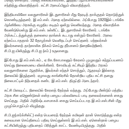
அங்கு சென்றார். அங்கு கல்வியாளர்கள், இந்திய ஆராய்ச்சியாளர்களைச்
சந்தித்து விவாதித்தார். கட்சி அமைப்பிலும் விவாதித்தார்.
இந்தியாவிலோ வலதுசாரிகள் இடதுசாரிகள் மீது நேரடித் தாக்குதல் தொடுத்துக்
கொண்டிருந்தனர். இ.எம்.எஸ். அதை ஏற்கவில்லை. அப்போது 1920இல் டாங்கே
ஆங்கிலேய அரசுக்கு எழுதிய கடிதம் ஒன்று வெளிவந்தது. அதை விவாதிக்க
வேண்டுமென்று இ.எம்.எஸ். உள்ளிட்ட இடதுசாரிகள் கோரினர். டாங்கே
அக்கூட்டத்துக்குத் தலைமை தாங்கக் கூடாது என்றும் கோரினர். அவை
ஏற்கப்படாததால் 32 தோழர்கள் வெளிநடப்புச் செய்தனர். மற்றவர்கள்
இவர்களைத் தாற்காலிக நீக்கம் செய்து தீர்மானம் நிறைவேற்றினர்.
சி.பி.ஐ.யிலிருந்து சி.பி.ஐ.(எம்.) உருவானது.
இப்போது இ.எம்.எஸ்.சும்., ஏ.கே.கோபாலனும் கேரளம் முழுவதும் சுற்றுப்பயணம்
செய்து நிலைமையை விளக்கினர். சோவியத் கட்சியும் இந்திய அரசும்
வலதுசாரிகளை ஆதரிக்க, இவர்கள் எந்தச் சொத்தும், ஆதரவும் இல்லாத
நிலையில் இருந்தனர். ஏழாவது காங்கிரசில் தோன்றிய புதிய கட்சி தனது
நிலைபாட்டில் நிற்பதைக் கண்ட இ.எம்.எஸ். திருப்தி அடைந்தார்.
கட்சி பிளவுபட்ட நிலையில் கேரளத் தேர்தல் வந்தது. அப்போது மீண்டும் மத்திய
அரசு சீன ஏஜெண்டுகள் என்ற பழைய பல்லவியைப் பாடி தலைவர்களைக் கைது
செய்தது. அதில் அதிர்ஷ்டவசமாகக் கைது செய்யப்படாத இ.எம்.எஸ்.சின் மீது
முழுப்பொறுப்பும் விழுந்தது.
சி.பி.ஐ(மார்க்சிஸ்ட்) என்ற பெயரைத் தேர்தல் கமிஷன் தான் கொடுத்தது என்ற
சுவையான செய்தியைப் பதிவு செய்துள்ளார் இ.எம்.எஸ். ஏனென்றால் பழைய
கட்சியிலிருந்து புதியதைப் பிரித்துக் காட்ட வேண்டியிருந்தது. அதில்