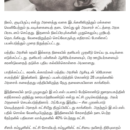
நிலம், குடியிருப்பு என்று அனைத்து வகை இடங்களிலிருந்தும் மக்களை
வெளியேற்றும் நடவடிக்கையைத் தடை செய்து ஓர் அவசரச் சட்டத்தை அரசு
பிரகடனம் செய்தது. இதனால் நிலப்பிரபுக்களின் முதுகெலும்பு முறியத்
தொடங்கியது. வேலைநிறுத்தம் செய்வோருக்கு எதிராகப் போலீசைப்
பயன்படுத்தும் முறை நிறுத்தப்பட்டது.
மத்திய அரசின் உதவி இல்லாத நிலையில் தனியார் முதலீடு செய்ய நடவடிக்கை
எடுக்கப்பட்டது. தனியார் பள்ளிகள் ஆசிரியர்களையும், பிற ஊழியர்களையும்
சுரண்டுவதைத் தடுக்க புதிய கல்விக்கொள்கை அமலானது.
பாதிக்கப்பட்ட சுரண்டல்காரர்கள் மத்திய அரசின் ஆசியுடன் ‘விமோசன
சமரத்தில்’ இறங்கினர். இதைப் பயன்படுத்திக் கொண்டு 28 மாதங்களில்
அரசைக் கலைத்தது மத்தியிலிருந்த நேரு தலைமையிலான காங்கிரஸ்.
இந்நிலையில் நாடு முழுவதும் இ.எம்.எஸ் பயணம் மேற்கொண்டு ஜனநாயகத்தின்
எதிர்காலம் குறித்து உரையாற்றவேண்டும் என்று கட்சி முடிவெடுத்தது. அவர்
அதனைச் செயல்படுத்தினார். அப்போது இந்திய – சீன முரண்பாடு
வெடித்ததால் அதைக் கட்சிமீது திருப்பிவிட்டது காங்கிரஸ். அதற்கும் இ.எம்.எஸ்.
பதில் சொல்ல வேண்டியிருந்தது. இந்நிலையில் கேரளத்தில் நடைபெற்ற
தேர்தலில் பதிவான வாக்குகளில் 40% பெற்றது கட்சி.
சீனக் கம்யூனிஸ்ட் கட்சி சோவியத் கம்யூனிஸ்ட் கட்சியை நவீனத் திரிபுவாதம்