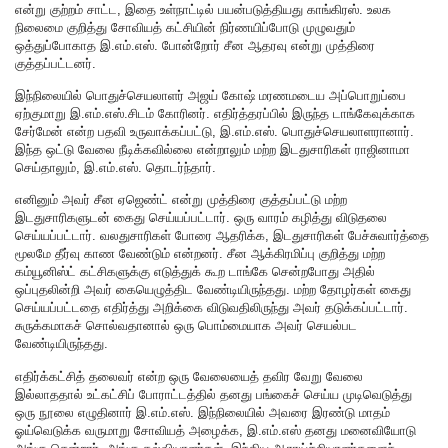
என்று குற்றம் சாட்ட, இதை உள்நாட்டில் பயன்படுத்தியது காங்கிரஸ். உலக
நிலைமை குறித்து சோவியத் கட்சியின் நிர்ணயிப்போடு முழுவதும்
ஒத்துப்போகாத இ.எம்.எஸ். போன்றோர் சீன ஆதரவு என்று முத்திரை
குத்தப்பட்டனர்.
இந்நிலையில் பொதுச்செயலாளர் அஜய் கோஷ் மரணமடைய அப்பொறுப்பை
ஏற்குமாறு இ.எம்.எஸ்.சிடம் கோரினர். எதிர்த்தரப்பில் இருந்த டாங்கேவுக்காக
சேர்மேன் என்ற பதவி உருவாக்கப்பட்டு, இ.எம்.எஸ். பொதுச்செயலாளரானார்.
இந்த ஒட்டு வேலை நீடிக்கவில்லை என்றாலும் மற்ற இடதுசாரிகள் ராஜினாமா
செய்தாலும், இ.எம்.எஸ். தொடர்ந்தார்.
எனினும் அவர் சீன ஏஜெண்ட் என்று முத்திரை குத்தப்பட்டு மற்ற
இடதுசாரிகளுடன் கைது செய்யப்பட்டார். ஒரு வாரம் கழித்து விடுதலை
செய்யப்பட்டார். வலதுசாரிகள் போரை ஆதரிக்க, இடதுசாரிகள் பேச்சுவார்த்தை
மூலமே தீர்வு காண வேண்டும் என்றனர். சீன ஆக்கிரமிப்பு குறித்து மற்ற
கம்யூனிஸ்ட் கட்சிகளுக்கு எடுத்துக் கூற டாங்கே சென்றபோது அதில்
ஒப்புதலின்றி அவர் கையெழுத்திட வேண்டியிருந்தது. மற்ற தோழர்கள் கைது
செய்யப்பட்டதை எதிர்த்து அறிக்கை விடுவதிலிருந்து அவர் தடுக்கப்பட்டார்.
சுருக்கமாகச் சொல்வதானால் ஒரு பொம்மையாக அவர் செயல்பட
வேண்டியிருந்தது.
எதிர்க்கட்சித் தலைவர் என்ற ஒரு வேலையைத் தவிர வேறு வேலை
இல்லாததால் உட்கட்சிப் போராட்டத்தில் தனது பங்கைச் செய்ய முடிவெடுத்து
ஒரு நூலை எழுதினார் இ.எம்.எஸ். இந்நிலையில் அவரை இரண்டு மாதம்
ஓய்வெடுக்க வருமாறு சோவியத் அழைக்க, இ.எம்.எஸ் தனது மனைவியோடு