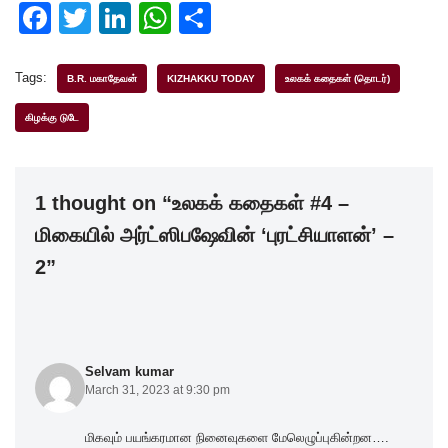
F
T
Li
W
S
a
wi
n
h
h
c
tt
k
at
ar
Tags:
B.R. மகாதேவன்
KIZHAKKU TODAY
உலகக் கதைகள் (தொடர்)
e
er
e
s
e
கிழக்கு டுடே
b
dI
A
o
n
p
1 thought on “உலகக் கதைகள் #4 –
o
p
மிகையில் அர்ட்ஸிபஷேவின் ‘புரட்சியாளன்’ –
k
2”
Selvam kumar
March 31, 2023 at 9:30 pm
மிகவும் பயங்கரமான நினைவுகளை மேலெழுப்புகின்றன….