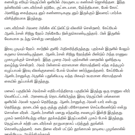
கனன்று எரியும் நெருப்பின் ஒளியில் அவருடைய கண்கள் ஜொலித்தன. இந்த
நள்ளிரவில் படைவீரர்கள் நடுவே, குட்டையான, நேர்த்தியான, மேல் கோட்
அணிந்து கைத்தடியுடனும் கண்ணாடிகளுடனும் இருக்கும் இவரைப் பார்க்க
விசித்திரமாக இருந்தது.
படைவீரர்கள் அவரை அங்கே விட்டுவிட்டு விலகிச் சென்றனர். கேப்ரியல்
ஆண்டர்சன் சிறிது நேரம் அங்கேயே நின்றுகொண்டிருந்தார். பின் இருளில்
வேகமாக நடந்து சென்று மறைந்தார்.
இரவு முடியும் நேரம். காற்றில் குளிர் அதிகரித்திருந்தது. புதர்கள் இருளில் மேலும்
கருமை கொண்டிருந்தன. ஆண்டர்சன் சிறிது நேரத்தில் மீண்டும் அந்த ராணுவ
முகாமுக்குச் சென்றார். இந்த முறை அவர் புதர்களின் மறைவில் ஒளிந்தபடி
தவழ்ந்து சென்றார். அவர் பின்னால் ஏராளமான கிராமத்தினர் எந்த சத்தமும்
எழுப்பாமல் இரவு விலங்குகளைப் போல் மெள்ள ஊர்ந்துவந்தனர். கேப்ரியேல்
ஆண்டர்சனுக்கு அருகில் பதுங்கியபடி வந்த மிகவும் உயரமான கிராமத்தான்
கையில் துப்பாக்கி இருந்தது.
மலைப் பகுதியில் அவர்கள் எதிர்பார்த்திராத பகுதியில் இருந்து ஒரு ராணுவ வீரர்
வெளிப்பட்டான். அணையத் தொடங்கியிருந்த இரவு நெருப்பின் மங்கலான
ஒளியில் அவன் உருவம் தெரிந்தது. ஆண்டர்சனுக்கு அவன் யார் என்பது
தெரிந்தது. தாடையில் ஒரு குத்து குத்தி பரிசோதனை செய்யவேண்டும் என்று
சொன்ன வீரன். ஆண்டர்சனின் மனது எந்தவித சலனமும் இன்றி இருந்தது.
முகம் உணர்ச்சியற்று ஏதோ தூக்கத்தில் இருப்பவரின் முகம் போல் இருந்தது.
நெருப்பைச் சுற்றி படைவீரர்கள் தாறுமாறாகப் படுத்துத் தூங்கிக்
கொண்டிருந்தனர். கடைநிலை வீரன் மட்டும் தூங்காமல் நாடியை முழங்காலில்
ஊன்றியபடி அமர்ந்திருந்தான்.