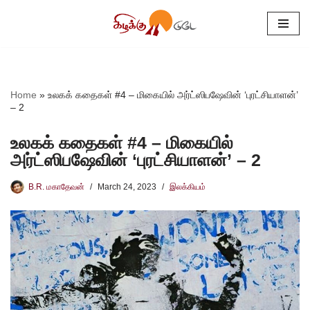
Skip
to
content
Home
»
உலகக் கதைகள் #4 – மிகையில் அர்ட்ஸிபஷேவின் ‘புரட்சியாளன்’
– 2
உலகக் கதைகள் #4 – மிகையில்
அர்ட்ஸிபஷேவின் ‘புரட்சியாளன்’ – 2
B.R. மகாதேவன்
March 24, 2023
இலக்கியம்