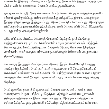
விண்ணில் இருக்கும் வெளிறிய வட்டு போன்ற நிலவை வெறித்துப் பார்த்தபடிக்
கிடந்த உயிரற்ற கண்களை அவரால் மறக்கமுடியவில்லை.
தனது மரணம் பற்றி அவர் கவலைப்படவே இல்லை. வெகு காலத்துக்கு முன்பே
எல்லாம் முடிந்துவிட்டது என்ற மனநிலைக்கு வந்துவிட்டிருந்தார். அவருக்குள்
இருந்த ஏதோ ஒன்று இறந்துவிட்டது. அவரை விட்டு விலகிவிட்டது. அவருக்குள்
இப்போது வெறுமை மட்டுமே இருக்கிறது. இனி அதைப் பற்றி அவர் சிந்தக்கவே
கூடாது என்று முடிவுசெய்திருந்தார்.
புதிய வீரர்கள், பிடிபட்ட அவரைத் தோளைப் பிடித்துத் தூக்கியபோது
எழுந்துகொண்டார். முட்டைகோஸ்களின் வாடிய தலைகள் எட்டிப் பார்த்துக்
கொண்டிருந்த தோட்டத்தினூடாக அவர்கள் அவரை வேகமாக இழுத்துச்
சென்றனர். அவர் மனதில் எந்தவொரு எண்ணமும் இல்லாமல் வெறுமையே
நிரம்பியிருந்தது.
சாலைக்கு இழுத்துச் சென்றவர்கள் அவரை இரும்பு வேலியோடு சேர்த்து
வைத்து நிறுத்தினர். அவர் தன் கண்ணாடிகளைச் சரி செய்துகொண்டார்.
கைகளைப் பின்னால் கட்டிக் கொண்டார். நேர்த்தியான சிறிய உடம்பை நேராக
வைத்துக் கொண்டு நின்றார். தலைமட்டும் ஒரு பக்கம் லேசாக சற்று சரிந்து
இருந்தது.
அவர் முன்னே துப்பாக்கி முனைகள் அவரது தலை, மார்பு, வயிறு என
அனைத்தையும் குறி பார்த்தபடி இருந்தன. சுற்றிலும் வெளிறிய முகங்கள்,
நடுங்கும் உதடுகளுடன் இருப்பதைப் பார்த்தார். அவருடைய நெற்றியைக்
குறிவைத்திருந்த ஒரு துப்பாக்கி சட்டென்று கீழிறக்கப்பட்டதைப் பார்த்தார்.