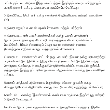
பரப்பிவரும் படைவீரர்கள் இந்த மாவட்டத்தில் இருக்கும் யாரைப் பார்த்தாலும்
பயந்திருந்தனர் என்பது அவருடைய குரலிலேயே தெரிந்தது.
அதிகாரியே… இவர் யார் என்று எனக்குத் தெரியவில்லை என்றார் கடைநிலை
வீரர்.
அதிகாரி எதுவும் பேசாமல் ஆண்டர்சனையே உற்றுப் பார்த்தார்.
அதிகாரியே… என் பெயர் மைக்கேல்சன் என்று பொய் சொன்னார்
ஆண்டர்ஸன். நான் ஒரு வியாபாரி. கிராமத்துக்கு வியாபாரம் செய்யப்
போகிறேன். நீங்கள் நினைக்கும் வேறு நபராக என்னைத் தவறாக
நினைத்துவிடாதீர்கள் என்று பயந்த குரலில் சொன்னார்.
வியாபரியா… ஏளனமாகக் கேட்டார் ஒரு படைவீரர். இவரை நன்கு பரிசோதித்துப்
பார்க்கவேண்டும். இனிமேல் இந்த வியாபாரி நம்மை மீண்டும் இரவில் வந்து
தொந்தரவு செய்யாத அளவுக்கு பரிசோதிக்கவேண்டும். தாடையில் ஓங்கிக்
குத்துவதில் இருந்து நம் பரிசோதனையை ஆரம்பிக்கலாம் என்று நினைக்கிறேன்
என்றார்.
இவரைப் பார்த்தால் சந்தேகமாக இருக்கிறது. இவரை முதலில் கைது
செய்துவிடுவோமா அதிகாரியே என்று கடைநிலை வீரர் பதற்றத்துடன் கேட்டார்.
வேண்டாம்… எனக்கு ’இவன்களைக்’ கண்டாலே கடுப்பாக இருக்கிறது என்றார்
அதிகாரி சோம்பலுடன்.
கேப்ரியல் ஆண்டர்சன் எதுவும் சொல்லாமல் நின்றுகொண்டிருந்தார். இரவில்