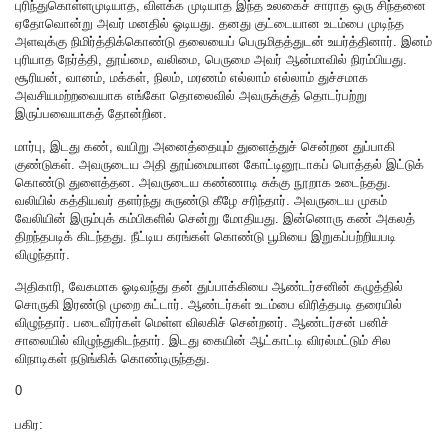
புரிந்துகொள்ளமுடியாத, விளக்க முடியாத இந்த உலகைச் சாராத ஒரு சிந்தனை
ஏதோவொன்று அவர் மனதில் ஓடியது. தனது குட்டையான உடம்பை முடிந்த
அளவுக்கு நிமிர்த்திக்கொண்டு தலையைப் பெருமிதத்துடன் உயர்த்தினார். இனம்
புரியாத நேர்த்தி, தூய்மை, வலிமை, பெருமை அவர் ஆன்மாவில் நிரம்பியது.
சூரியன், வானம், மக்கள், நிலம், மரணம் எல்லாம் எல்லாம் துச்சமாக
அவசியமற்றவையாக எங்கோ தொலைவில் அவருக்குத் தொடர்பற்று
இருப்பவையாகத் தோன்றின.
மார்பு, இடது கண், வயிறு அனைத்தையும் துளைத்துச் சென்றன துப்பாகி
குண்டுகள். அவருடைய அதி தூய்மையான கோட்டினூடாகப் பொத்தல் இட்டுக்
கொண்டு துளைத்தன. அவருடைய கண்ணாடி சுக்கு நூறாக உடைந்தது.
வலியில் கத்தியவர் தளர்ந்து சுருண்டு கீழே சரிந்தார். அவருடைய முகம்
வேலியின் இரும்புக் கம்பிகளில் சென்று மோதியது. இன்னொரு கண் அகலத்
திறந்தபடிக் கிடந்தது. நீட்டிய கரங்கள் கொண்டு பூமியை இறுகப்பற்றியபடி
விழுந்தார்.
அதிகாரி, வேகமாக ஓடிவந்து தன் துப்பாக்கியை ஆண்டர்சனின் கழுத்தில்
சொருகி இரண்டு முறை சுட்டார். ஆண்டர்கள் உடம்பை விரித்தபடி தரையில்
விழுந்தார். படைவீரர்கள் மெள்ள விலகிச் சென்றனர். ஆண்டர்சன் பனிச்
சாலையில் விழுந்துகிடந்தார். இடது கையின் ஆட்காட்டி விரல்மட்டும் சில
விநாடிகள் நடுங்கிக் கொண்டிருந்தது.
0
பகிர: