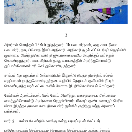
3
அவர்கள் மொத்தம் 17 பேர் இருந்தனர். 15 படைவீரர்கள், ஒரு கடைநிலை
படைவீரர், தாடியில்லாத இளம் அதிகாரி. அதிகாரி தழல் விட்டெரியும் நெருப்பின்
முன்னால் அமர்ந்துகொண்டு தீ ஜுவாலைகளையே வெறித்துப் பார்த்துக்
கொண்டிருந்தார். படைவீரர்கள் தமது வாகனத்தில் அமர்ந்துகொண்டு
துப்பாக்கிகளைச் சரி செய்துகொண்டிருந்தனர்.
சாம்பல் நிற உருவங்கள் பின்னணியில் இருண்டு கிடந்த நிலத்தில் சப்தம்
எழுப்பாமல் நடந்துகொண்டிருந்தன. வழியில் நெருப்புக் குவியலில் நீட்டிக்
கொண்டிருந்த மரக் கட்டைகளில் லேசாக இடறிக்கொள்ளவும் செய்தனர்.
கேப்ரியல் ஆண்டர்ஸன், மேல் கோட் அணிந்து, கைத்தடியைப் பின்பக்கம்
வைத்துக்கொண்டு அவர்களை நெருங்கினார். மிகவும் குண்டானவரும் பெரிய
மீசை இருந்தவருமான கடைநிலை வீரர் துள்ளிக் குதித்து வந்து அவரைப்
பார்த்தார்.
யார் நீ… என்ன வேண்டும் உனக்கு என்று பரபரப்புடன் கேட்டார்.
படுகொலைகள் செய்தபடியும் சித்ரவதை செய்தபடியும் பயங்கரத்தைப்