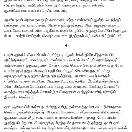
வீரர்களினூடே ஊடுருவிச் சென்று அவர்களுடைய துப்பாக்கிகள்,
குண்டுகளைக் கைப்பற்றிக் கொண்டனர்.
ஆண்டர்சன் அனைத்தையும் கண்களில் எந்த உணர்ச்சியும் இன்றி வெறித்துப்
பார்த்துக் கொண்டிருந்தார். அனைத்தும் முடிந்ததும் அவர் எழுந்துகொண்டார்.
கடைநிலை படைவீரனின் கருகிய உடம்பை நெருப்பில் இருந்து வெளியே இழுத்துப்
போட முயற்சி செய்தார். மிகவும் கனமாக இருந்தால் அப்படியே விட்டுவிட்டார்.
4
டவுன் ஹாலில் சிலை போல் அமர்ந்தபடி ஆண்டர்சன் தீவிர சிந்தனையில்
ஆழ்ந்திருந்தார். கைத்தடியும், கண்ணாடியும் மேல் கோட்டும் அணிந்தவரும்
கவிதைகள் எழுதுபவருமான அவர் எப்படிப் பொய்ச் சொல்லி பதினைந்து பேரை
ஏமாற்ற முடிந்தது என்பதைப் பற்றி யோசித்துக் கொண்டிருந்தார். அது
அவருக்குள் ஒரு நடுக்கத்தை ஏற்படுத்தியது. ஆனால், அவர் மனதில்
எந்தவொரு பச்சாதாபமோ, அவமானமோ, வருத்தமோ இருந்திருக்கவில்லை.
அவர் விடுதலை செய்யப்பட்டால் தனது கண்ணாடியை அணிந்து கொண்டு
கைத்தடியை எடுத்துக் கொண்டு கவிதையைச் சுமந்துகொண்டு மீண்டும்
இதையே செய்வார்.
தன் ஆன்மாவில் என்ன நடக்கிறது என்று தன்னைத்தானே சுய பரிசோதனை
செய்ய முயற்சியெடுத்தார். ஆனால், அவருடைய சிந்தனைகள் தீவிரமாகவும்
குழப்பமாகவும் இருந்தன. என்ன காரணத்தினாலோ, மூன்று பேர் பனியில்
இறந்து கிடந்த காட்சி அவருக்கு மிகுந்த வேதனையைத் தந்தது. தான் தன்
கைத்தடியால் தலையில் அடித்துக் கொன்ற அதிகாரியைவிட வெகு தொலைவில்