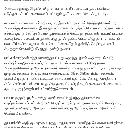
ஆண்டர்சனுக்கு அருகில் இருந்த உயரமான கிராமத்தான் துப்பாக்கியை
எடுத்துச் சுட்டார். கண்ணைப் பறிக்கும் ஒளி, காதை அடைக்கும் சத்தம்.
காவலன் கைகளை உயர்த்தியபடி எழுந்து பின் தரையில் அமர்ந்துகொண்டார்.
அனைத்து திசைகளில் இருந்தும் துப்பாக்கி வெடித்துப் பொறிகள் பறந்தன. சுடும்
சத்தம் ஒன்று சேர்ந்து பெரும் முழக்கமாகக் கேட்டது. துப்பாக்கி குண்டு பாய்ந்த
கடைநிலைப் படைவீரன் துள்ளி எழுந்து நெருப்பில் போய் விழுந்தார். சாம்பல் நிற
படைவீரர்களின் உருவங்கள், எல்லா திசைகளிலும் துள்ளித் தெறித்து அலறி
அடித்துக் கொண்டு விழுந்து புரண்டு ஓடினர்.
புரட்சிக்காரர்கள் சுற்றி வளைத்துவிட்டது தெரிந்து இளம் அதிகாரியும் உயிர்
பயத்தில் பதறியபடிப் பறக்கும் பறவை போல் கைகளை விசித்திரமாக
அடித்துக்கொண்டு ஆண்டர்சனைத் தாண்டி பாய்ந்து ஓடினார். ஆண்டர்சன் தன்
முழு பலத்தையும் திரட்டி, தன் கைத்தடியால் அந்த அதிகாரியின் தலையில்
ஓங்கி அடித்தார். வலி தாங்காமல் தலை சுற்றி புதர் மேல் சென்று மோதினார்
அந்த அதிகாரி. இரண்டாவது அடி தலையில் விழுந்ததும் தலையைக் கைகளால்
மூடியபடி குழந்தைபோல் உட்கார்ந்துகொண்டார்.
யாரோ ஒருவர் ஓடிச் சென்று அவர் கையில் இருந்த துப்பாக்கியை
எடுத்துக்கொண்டார். அதிகாரி பெரும் சப்தத்துடன் தலை தரையில் மோதியபடி
துவண்டு சரிந்தார்.அவருடைய கால்கள் சிறிது நேரம் துடித்தன. அதன் பின்
மெள்ள அடங்கின.
துப்பாக்கிச் சூடு முடிவுக்கு வந்தது. கறுப்பு உடை அணிந்த வெள்ளை மனிதர்கள்
இருளில் பேய்களைப் போன்ற உருவத்துடன், கீழே விழுந்து கிடக்கும் படை