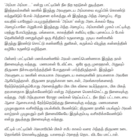
‘அம்மா அம்மா…’ என்று பாட்டியின் நீல நிற உதடுகள் துடித்தன.
இறந்தவர்களின் உலகில் இருந்து அவளுடைய அம்மாவை எழுப்பிக் கொண்டு
வந்துவிடும் போல் அத்தனை ஏக்கத்துடன் இருந்தது அந்த அழைப்பு. சிறு
வயதில் யாரேனும் பயமுறுத்தினால் ’அம்மா’ என்று அடைக்கலம் தேடி
அழைப்பாளே அதுபோல் இருந்தது அந்த அழைப்பு. அம்மாவின் முகம் பாட்டிக்கு
மறந்து போயிருந்தது. மங்கலாக, காலத்தின் களிம்பு ஏறிய புகைப்படம் போல்
தெளிவின்றி மனதுக்குள் ஒரு சித்திரம் உருவானது. மூடிய கண்களில்
இருந்து இரண்டு சொட்டு கண்ணீர்த் துளிகள், சுருக்கம் விழுந்த கன்னத்தின்
வழியே உருண்டு வழிந்தன.
பின்னர் பாட்டியின் மனக்கண்ணில் அவள் மணப்பெண்ணாக இருந்த நாள்
நினைவுக்கு வந்தது. மணமகன் டேவிட்டை ஒரே ஒரு முறைதான், அதுவும்
திருமண நிச்சயதார்த்தத்தின் போதுதான் பார்த்திருந்தாள். இருந்தும்
அவளுடைய உலகின் மையமாக அவளுடைய கனவுகளின் நாயகனாக அவனே
ஆகியிருந்தான். திருமண நாளுக்கான உடைகள், அலங்காரங்களைத்
தேர்ந்தெடுக்கும்போது அனைத்துமே மிக மிக விலை உயர்ந்ததாக, மிக மிகத்
தரமானதாக இருக்கவேண்டும் என்று அத்தனை மெனக்கெட்டது நினைவுக்கு
வந்தது. அதி அற்புதமான ரோஜா மலர்கள் நெய்யப்பட்ட நீல நிறப் பட்டாடையை
ஆசை ஆசையாகத் தேர்ந்தெடுத்தது நினைவுக்கு வந்தது. மணமகனை
முழுவதுமாக வசீகரித்து மயக்கிவிடவேண்டும்; திருமண நாளில் மயங்கும் அவன்
வாழ்நாள் முழுவதும் தன் நினைவிலேயே இருக்கும்படி வசீகரிக்கவேண்டும்
என்று துடித்தது நினைவுக்கு வந்தது.
வீட்டில் பாட்டியின் அலமாரியில் மிகச் சமீப காலம் வரை அந்தத் திருமண உடை
தொங்கிக் கொண்டிருந்தது. யாரையும் அதைத் தொட விடவே மாட்டாள்.