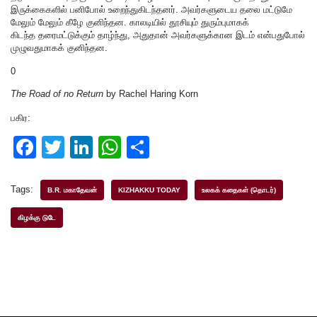
இருக்கைகளில் பனிபோல் உறைந்துகிடந்தனர். அவர்களுடைய தலை மட்டுமே
மேலும் மேலும் கீழே குனிந்தன. காலடியில் தூசியும் துரும்புமாகக்
கிடந்த தரைமட்டுக்கும் தாழ்ந்து, அதுதான் அவர்களுக்கான இடம் என்பதுபோல்
முழுவதுமாகக் குனிந்தன.
0
The Road of no Return
by Rachel Haring Korn
பகிர:
F
T
Li
W
S
a
wi
n
h
h
c
tt
k
at
ar
Tags:
B.R. மகாதேவன்
KIZHAKKU TODAY
உலகக் கதைகள் (தொடர்)
e
er
e
s
e
கிழக்கு டுடே
b
dI
A
o
n
p
o
p
k