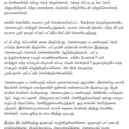
நடக்கவேண்டும் என்று அவர் விரும்பினால், அதை அப்படி நடக்க அவர்
அனுமதித்தால் அந்த மரணத்தை அவர்கள் மகிழ்ச்சியுடன் ஏற்றுக்கொள்ளத்
தயாரானார்கள்.
சுவரில் தொங்கிய கடிகார முள் கெடுவைக்கப்பட்ட நேரத்தை நெருங்குவதையே
அனைவரும் பார்த்துக் கொண்டிருந்தனர். மயான அமைதி நிலவிய அந்த வீட்டில்
கடிகார முள் நகரும் சப்தம் மட்டுமே கேட்டுக் கொண்டிருந்தது.
சட்டென்று அப்பாவின் தலை திரும்பியது. அனைவருடைய கண்களும் அவர்
பார்த்த திசையில் திரும்பின. பாட்டியின் நாற்காலி காலியாக இருந்தது.
அனைவரும் அவரவர் எண்ணங்களில் ஆழ்ந்திருந்ததால் பாட்டி
நடந்துசென்றதை யாரும் கவனிக்கவில்லை. எங்கே போனாள்? யார்
காதிலும் எந்த சப்தமும் விழாமல் எப்படி அவள் சென்றாள்? ஒருவருக்குமே எந்த
சப்தமும் காதில் விழுந்திருக்கவில்லை. சில நிமிடங்களுக்கு
முன்புதான் புறப்பட்டுச் சென்றிருக்கவேண்டும்.
அனைவருடைய கண்களும் எல்லா மூலைகளையும் துழாவின. திடீரென்று வாசல்
நோக்கிச் செல்லும் வராந்தாவின் ஜன்னல் கண்ணாடியில் நிழலாடியது. நிழல்
மெள்ள மெள்ளப் பெரிதானது. அனைவருடைய கண்களும் அங்கேயே பார்த்தன.
ஆம். அது பாட்டிதான். விடுமுறை நாட்களில் அணிந்துகொள்ளும் தனது பழைய
கறுப்புத் தொப்பியை அணிந்துகொண்டிருந்தார். ஒரு கையில் பிரார்த்தனை
புத்தகம். இன்னொரு கையால் வாசல் கதவை மெள்ளத் திறந்து வெளியே
சென்றார். கதவு ஓரிரு தடவை திறந்து மூடியது.
இருந்த இடத்திலிருந்து ஒருவரும் எழுந்திருக்கவில்லை; ஒருவரும் பாட்டியைத்
தடுக்கவில்லை; திரும்பிவரும்படி அழைக்கவில்லை. அனைவரும் தமது