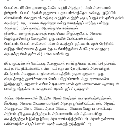
பெல்ட்டை மிர்லின் தலைக்கு மேலே சுழற்றி அடித்தார். மிர்ல் அசையாமல்
நின்றாள். பெல்ட் மிர்லின் முதுகைப் பதம் பார்க்கத்தொடங்கியது. இடுப்பில்
விளாசினார். கோதுமைக் கதிரை சுழற்றிச் சுழற்றிச் சூடடிப்பதுபோல் ஓங்கி ஓங்கி
அடித்தார். அடி பலமாக விழுகிறதா என்று சோதித்துப் பார்த்து பார்த்து
அடித்தார். மிர்ல் துளியும் அசைந்து கொடுக்காமல்
நிற்கவே, கன்னுக்குட்டியைத் தரதரவென இழுப்பதுபோல் அவளை
இழுத்துச்சென்று மேஜையின் ஒரு காலில் பெல்ட்டால் கட்டிப்
போட்டார். பெல்ட் பக்கிளைப் பல்லால் கடித்துப் பூட்டினார். முன் நெற்றியில்
வழிந்த வியர்வையைத் துடைத்தபடி சோர்ந்துபோய்க் கீழே உட்கார்ந்தார்.
அவருக்கு மேல் மூச்சு கீழ் மூச்சு வாங்கியது.
மிர்ல் முட்டிக்கால் போட்டபடி மேஜையுடன் தளர்ந்துபோல் உட்கார்ந்திருந்தாள்.
கடந்த சில நிமிடங்களில் என்ன நடந்தது என்றே புரியாமல் அசைவற்றுக்
கிடந்தாள். அவளுடைய இளமைக்காலத்தில், முதன் முதலாக, ஒரு
விஷயத்தைத் துணிச்சலாகச் செய்ய விரும்பினாள். அது மரணமாகவே
இருந்தாலும், அதனால் என்ன? ஒரு மண மகள் தன் மணமகனை ஆசையுடன்
சென்று சந்திக்கப் போவதுபோல் அவள் புறப்பட்டிருந்தாள்.
அன்று அதிகாலையில் இருந்தே அவள் அதற்குத் தயாராகிவந்திருந்தாள்.
இப்போது அவளை அவமானப்படுத்தி அடித்து ஒடுக்கிவிட்டார்கள். அதுவும்
அவளுடைய அன்பு அப்பா, ஆசை அப்பா… அவளை வேறு யாரைவிடவும்
அதிகம் புரிந்துவைத்திருந்தவர். அம்மாவைவிடவும் அதிகம் புரிந்து
வைத்திருந்தவர் இன்று இப்படி அவமானப்படுத்திவிட்டார். அவள் தன்னைப்
பலிகொடுக்க விரும்பினாள். அவர் அதைத் தடுத்துவிட்டார்.