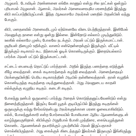
அழுவார். டோவிடில் அண்ணனை எங்கே காணும் என்று சில நாட்கள் ஒன்றும்
புரியாமல் அழுவான். ஆனால், அவர்கள் அனைவரையுமே மரணத்தில் இருந்து
லிபி காப்பாற்றியிருப்பான். இந்த ஆசுவாசமே அவர்கள் மனதில் அதன்பின் வந்து
போகும்.
லிபி, மனதளவில் அனைவரிடமும் ஏற்கெனவே விடைபெற்றிருந்தான். இனிமேல்
அவனுக்கு நாளை என்று ஒன்று இல்லை. இன்றோடு எல்லாம் முடிந்துவிடும்.
உலகில் எல்லாமே முன்பு போலவே நடக்கும். அவன் மட்டும் இருக்கமாட்டான்.
சூரியன் தினமும் உதிக்கும். வானம் என்றென்றைக்கும் இருக்கும். வீட்டில்
இருக்கும் கடிகாரம் கூட நிற்காமல் ஓடிக் கொண்டிருக்கும். இதையெல்லாம்
பார்க்க அவன் மட்டும் இருக்கமாட்டான்.
சட்டைப் பையைத் தொட்டுப் பார்த்தான். அதில் இருந்த பணத்தை எடுத்துக்
கீழே வைத்தான். கைக் கடிகாரத்தைக் கழற்றி வைத்தான். அனைத்தையும்
பிரக்ஞையின்றிப் பெரிய கடிகாரத்தின் அடியில் தள்ளிவைத்தான். தான் எழுதிக்
கொண்டிருந்த கடிதத்தை மடித்துவைத்தான். அது அவனுடைய காதலி
எல்க்குக்கு எழுதிய கடிதம். கடைசி கடிதம்.
போலந்து நண்பர் ஒருவரைப் பார்த்து அதைக் கொடுத்தனுப்பவேண்டும் என்று
நினைத்திருந்தான். இரும்பு வேலி யூதக் குடியிருப்பில் இருந்து கடிதங்கள்
ஒருவருக்கு வந்து சேர்வதென்பது அவர்களுக்கான மரண ஓலையாகிவிடும்.
எல்க், போலந்துக்காரி என்ற போர்வையில் போலியான ஆரிய ஆவணங்களுடன்
வாழ்ந்துவருகிறாள். லிபிக்கும் அதுபோல் போலி முத்திரை, கையெழுத்துகள்
கொண்ட ஆவணங்கள் தயாரிக்கும் முயற்சியில் அவள் இருப்பதாகச்
சொல்லியிருந்தாள். அது கைக்குக் கிடைத்ததும் இவர்கள் இருவரும் இங்கிருந்து