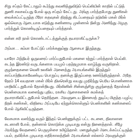
சிறு சப்தம் கேட்டாலும் கூர்ந்து கவனித்துவிடும் பெய்லியின் காதில் பட்டுத்
துணி சலசலப்பது போல் ஒரு சப்தம் கேட்டது. அங்கு பார்த்தபோது துணிகள்
வைக்கப்பட்டிருந்த பீரோ கதவுகள் திறந்து கிடப்பதையும் நடுவில் மகள் மிர்ல்
ஒவ்வொரு ஆடையாக எடுத்து கண்ணாடி முன்னால் நின்று அணிந்து அழகு
பார்த்துக் கொண்டிருப்பதையும் பார்த்தாள்.
என்ன கரி நாள் கொண்டாட்டத்துக்குத் தயாராகிட்டிருக்க?
அம்மா… சும்மா போட்டுப் பார்க்கனும்னு ஆசையா இருந்தது.
யாரோ அந்நியர் ஒருவரைப் பார்ப்பதுபோல் மகளை உற்றுப் பார்த்தாள் பெய்லி.
கடந்த இரண்டு வருடங்களாக பயமும் பதற்றமுமாக வாழ்ந்து வருகிறாள்.
குழந்தைகளை வெளி உலகின் அனைத்து அபாயங்களில் இருந்தும்
காப்பாற்றியாகவேண்டிய பொறுப்பு தனக்கு இருப்பதை உணர்ந்திருந்தாள். அதே
நேரம் 14 வயதான மகள் மிர்ல் திடீரென்று வயது முதிர்ந்து பெரிய பொண்ணாக
மாறிவிட்டதுபோல் தோன்றியது. மிர்லினின் சின்னஞ்சிறு குழந்தைத் தோள்கள்
மென்மையாக வளைந்து புதிய, ரகசிய ஆசைகளைச் சுமக்கத்
தயாராகிவிட்டதுபோல் தெரிந்தன. அவளுடைய இளமைத் துடிப்பு மிகுந்த பழுப்பு
நிறக் கண்கள், விதியை அப்படியே ஏற்றுக்கொள்ளும் பெண்களின் கண்களைப்
போல் ஆகிவிட்டிருந்தன.
வேகமாக வளர்ந்து வரும் இந்தப் பெண்ணுக்குப் பட்ட கடனை, திவாலான
கடனாளி போல், தன்னால் கொடுக்க முடியாது என்று நினைத்தாள். கீழே
அமர்ந்து வேதனைப் பெருமூச்சை உமிழ்ந்தாள். மனதுக்குள் அடைக்கப்பட்டிருந்த
பயம், தவிர்க்க முடியாத எதிர்காலத்தின் அபாயங்கள் எல்லாம் அவளுக்குள்