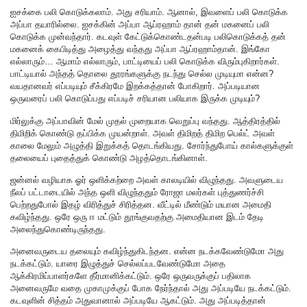
ஐசக்கை பலி கொடுக்கலாம். அது சரியாம். ஆனால், இவளைப் பலி கொடுக்க
அப்பா தயாரில்லை. ஐசக்கின் அப்பா ஆப்ரஹாம் தான் தன் மகனைப் பலி
கொடுக்க முன்வந்தார். கடவுள் கேட்டுக்கொண்டதன்படி பலிகொடுக்கத் தன்
மகனைக் கைபிடித்து அழைத்து வந்தது அப்பா ஆப்ரஹாம்தான். இங்கோ
எல்லாரும்… ஆமாம் எல்லாரும், பாட்டியைப் பலி கொடுக்க விரும்புகிறார்கள்.
பாட்டியால் அந்தத் தொலை தூரங்களுக்கு நடந்து செல்ல முடியுமா என்ன?
வயதானவர் எப்படியும் சீக்கிரமே இறக்கத்தான் போகிறார். அப்படியான
ஒருவரைப் பலி கொடுப்பது எப்படிச் சரியான பலியாக இருக்க முடியும்?
மிர்லுக்கு அப்பாவின் மேல் முதல் முறையாக வெறுப்பு வந்தது. ஆத்திரத்தில்
திமிறிக் கொண்டு தப்பிக்க முயன்றாள். அவள் திமிறத் திமிற பெல்ட் அவள்
காலை மேலும் அழுத்தி இறுக்கத் தொடங்கியது. சோர்ந்துபோய் கால்களுக்குள்
தலையைப் புதைத்துக் கொண்டு அழத்தொடங்கினாள்.
ஜன்னல் வழியாக ஓர் ஒளிக்கற்றை அவள் காலடியில் விழுந்தது. அவளுடைய
நீலப் பட்டாடையில் அந்த ஒளி விழுந்ததும் ரோஜா மலர்கள் புத்துணர்ச்சி
பெற்றதுபோல் இதழ் விரித்துச் சிரித்தன. வீட்டில் மீண்டும் மயான அமைதி
கவிழ்ந்தது. ஒரே ஒரு ஈ மட்டும் தூங்குவதற்கு அமைதியான இடம் தேடி
அலைந்துகொண்டிருந்தது.
அனைவருடைய தலையும் கவிழ்ந்துகிடந்தன. என்ன நடக்கவேண்டுமோ அது
நடக்கட்டும். யாரை இழுத்துச் செல்லப்படவேண்டுமோ அதை
ஆக்கிரமிப்பாளர்களே தீர்மானிக்கட்டும். ஒரே ஒருவருக்குப் பதிலாக
அனைவருமே வதை முகாமுக்குப் போக நேர்ந்தால் அது அப்படியே நடக்கட்டும்.
கடவுளின் சித்தம் அதுவானால் அப்படியே ஆகட்டும். அது அப்படித்தான்