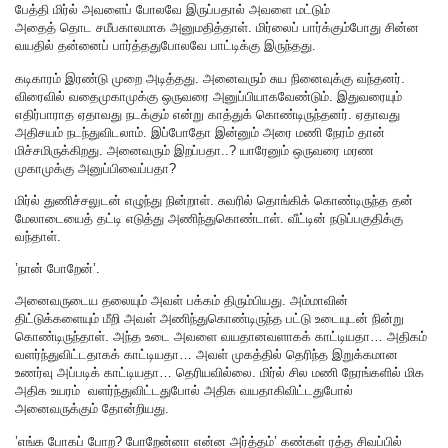
பேத்தி மிர்ல் அவளைப் போலவே இருப்பதால் அவளை மட்டும்
அதைத் தொட சமீபகாலமாக அனுமதித்தாள். மிர்லைப் பார்க்கும்போது சின்ன
வயதில் தன்னைப் பார்த்ததுபோலவே பாட்டிக்கு இருந்தது.
கடிகாரம் இரண்டு முறை அடித்தது. அனைவரும் சுய நினைவுக்கு வந்தனர்.
விரைவில் வதைமுகாமுக்கு ஒருவரை அனுப்பியாகவேண்டும். இதுவரையும்
எதிர்பாராத ஏதாவது நடக்கும் என்று காத்துக் கொண்டிருந்தனர். ஏதாவது
அதிசயம் நடந்துவிடலாம். இப்போதோ இன்னும் அரை மணி நேரம் தான்
மிச்சமிருக்கிறது. அனைவரும் இறப்பதா..? யாரேனும் ஒருவரை மரண
முகாமுக்கு அனுப்பிவைப்பதா?
மிர்ல் துணிச்சலுடன் எழுந்து நின்றாள். சுவரில் தொங்கிக் கொண்டிருந்த தன்
மேலாடையைத் தட்டி எடுத்து அணிந்துகொண்டாள். வீட்டின் நடுப்பகுதிக்கு
வந்தாள்.
’நான் போறேன்’.
அனைவருடைய தலையும் அவள் பக்கம் திரும்பியது. அம்மாவின்
திட்டுக்களையும் மீறி அவள் அணிந்துகொண்டிருந்த பட்டு உடையுடன் நின்று
கொண்டிருந்தாள். அந்த உடை அவளை வயதானவளாகக் காட்டியதா… அதிகம்
வளர்ந்துவிட்டதாகக் காட்டியதா… அவள் முகத்தில் தெரிந்த இறுக்கமான
உணர்வு அப்படிக் காட்டியதா… தெரியவில்லை. மிர்ல் சில மணி நேரங்களில் மிக
அதிக உயரம் வளர்ந்துவிட்டதுபோல் அதிக வயதாகிவிட்டதுபோல்
அனைவருக்கும் தோன்றியது.
’எங்க போகப் போற? போறேன்னா என்ன அர்த்தம்’ கண்கள் ரத்த சிவப்பில்