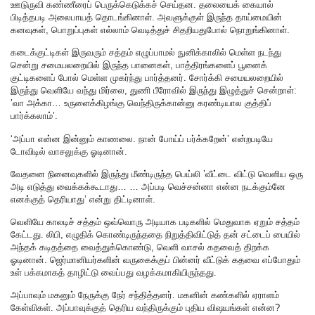
ஊடுருவி கண்ணீரைப் பெருக்கெடுக்கச் செய்தன. தலையைக் கையால்
பிடித்தபடி அலைபாயத் தொடங்கினாள். அவளுக்குள் இருந்த தாய்மையின்
கனவுகள், பொறுப்புகள் எல்லாம் வெடித்துச் சிதறியதுபோல் நொறுங்கினாள்.
கடைக்குட்டிகள் இருவரும் சத்தம் எழுப்பாமல் நுனிக்காலில் மெள்ள நடந்து
சென்று சமையலறையில் இருந்த பானைகள், பாத்திரங்களைப் பூனைக்
குட்டிகளைப் போல் மெள்ள முகர்ந்து பார்த்தனர். சோர்க்கி சமையலறையில்
இருந்து வெளியே வந்து மிர்லை, துணி பீரோவில் இருந்து இழுத்துச் சென்றாள்:
’வா அக்கா… உருளைக்கிழங்கு வெந்திருக்கான்னு கரண்டியால குத்திப்
பார்க்கலாம்’.
‘அப்பா என்ன இன்னும் காணலை. நான் போய்ப் பர்க்கறேன்’ என்றபடியே
டோவிடில் வாசலுக்கு ஓடினான்.
வேதனை நினைவுகளில் இருந்து மீண்டிருந்த பெய்லி ’வீட்டை விட்டு வெளிய ஒரு
அடி எடுத்து வைக்கக்கூடாது… … அப்படி வெச்சன்னா என்ன நடக்கும்னே
எனக்குத் தெரியாது’ என்று திட்டினாள்.
வெளியே காலடிச் சத்தம் ஒவ்வொரு அடியாக படிகளில் மெதுவாக ஏறும் சத்தம்
கேட்டது. லிபி, எழுதிக் கொண்டிருந்ததை நிறுத்திவிட்டுத் தன் சட்டைப் பையில்
அந்தக் கடிதத்தை வைத்துக்கொண்டு, வெளி வாசல் கதவைத் திறக்க
ஓடினான். ஜெர்மானியர்களின் வருகைக்குப் பின்னர் வீட்டுக் கதவை எப்போதும்
உள் பக்கமாகத் தாழிட்டு வைப்பது வழக்கமாகியிருந்தது.
அப்பாவும் மகனும் நேருக்கு நேர் சந்தித்தனர். மகனின் கண்களில் ஏராளம்
கேள்விகள். அப்பாவுக்குத் தெரிய வந்திருக்கும் புதிய விஷயங்கள் என்ன?