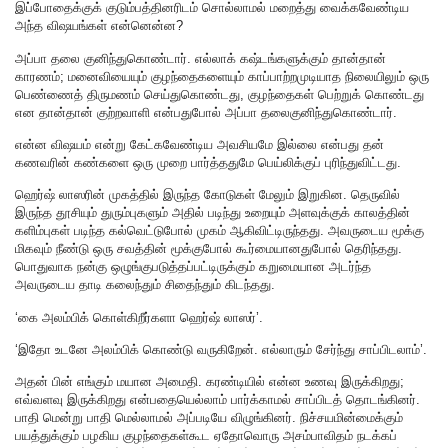
இப்போதைக்குக் குடும்பத்தினரிடம் சொல்லாமல் மறைத்து வைக்கவேண்டிய
அந்த விஷயங்கள் என்னென்ன?
அப்பா தலை குனிந்துகொண்டார். எல்லாக் கஷ்டங்களுக்கும் தான்தான்
காரணம்; மனைவியையும் குழந்தைகளையும் காப்பாற்றமுடியாத நிலையிலும் ஒரு
பெண்ணைத் திருமணம் செய்துகொண்டது, குழந்தைகள் பெற்றுக் கொண்டது
என தான்தான் குற்றவாளி என்பதுபோல் அப்பா தலைகுனிந்துகொண்டார்.
என்ன விஷயம் என்று கேட்கவேண்டிய அவசியமே இல்லை என்பது தன்
கணவரின் கண்களை ஒரு முறை பார்த்ததுமே பெய்லிக்குப் புரிந்துவிட்டது.
ஹெர்ஷ் லாஸரின் முகத்தில் இருந்த கோடுகள் மேலும் இறுகின. தெருவில்
இருந்த தூசியும் துரும்புகளும் அதில் படிந்து உறையும் அளவுக்குக் காலத்தின்
களிம்புகள் படிந்த கல்வெட்டுபோல் முகம் ஆகிவிட்டிருந்தது. அவருடைய மூக்கு
மிகவும் நீண்டு ஒரு சவத்தின் மூக்குபோல் கூர்மையானதுபோல் தெரிந்தது.
பொதுவாக நன்கு ஒழுங்குபடுத்தப்பட்டிருக்கும் கறுமையான அடர்ந்த
அவருடைய தாடி கலைந்தும் சிதைந்தும் கிடந்தது.
‘கை அலம்பிக் கொள்கிறீர்களா ஹெர்ஷ் லாஸர்’.
‘இதோ உடனே அலம்பிக் கொண்டு வருகிறேன். எல்லாரும் சேர்ந்து சாப்பிடலாம்’.
அதன் பின் எங்கும் மயான அமைதி. கரண்டியில் என்ன உணவு இருக்கிறது;
எவ்வளவு இருக்கிறது என்பதையெல்லாம் பார்க்காமல் சாப்பிடத் தொடங்கினர்.
பாதி மென்று பாதி மெல்லாமல் அப்படியே விழுங்கினர். நிச்சயமின்மைக்கும்
பயத்துக்கும் பழகிய குழந்தைகள்கூட ஏதோவொரு அசம்பாவிதம் நடக்கப்