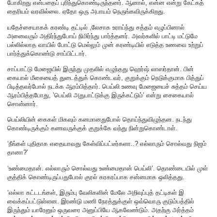
போகிறது என்பதைப் புரிந்துகொண்டிருந்தனர். ஆனால், என்ன என்று கேட்கத்
தைரியம் வரவில்லை. ஏதோ ஒரு அபாயம் நெருங்கவிருக்கிறது.
யதேச்சையாகக் கரண்டி தட்டில் ,லேசாக உராய்ந்து சத்தம் எழுப்பினால்
அனைவரும் அதிர்ந்துபோய் நிமிர்ந்து பார்த்தனர். அவர்களில் பாட்டி மட்டுமே
பல்லில்லாத வாயில் போட்டு மெல்லும் முன் கரண்டியில் எடுத்த உணவை உற்றுப்
பார்த்துக்கொண்டு சாப்பிட்டார்.
சாப்பாட்டு மேஜையில் இருந்து முதலில் எழுந்தது ஹெர்ஷ் லாஸர்தான். பின்
கையால் மீசையைத் துடைத்துக் கொண்டவர், குறுக்கும் நெடுக்குமாக பித்துப்
பிடித்தவர்போல் நடக்க ஆரம்பித்தார். பெய்லி உணவு மேஜையைச் சுத்தம் செய்ய
ஆரம்பித்தபோது, ’பெய்லி அதுபாட்டுக்கு இருக்கட்டும்’ என்று சைகையால்
சொன்னார்.
பெய்லியின் கைகள் மிகவும் கனமானதுபோல் தொய்ந்துவிழுந்தன. நடந்து
கொண்டிருக்கும் கணவருக்குக் குறுக்கே வந்து நின்றுகொண்டாள்.
‘நீங்கள் புதிதாக எதையாவது கேள்விப்பட்டீர்களா..? எல்லாரும் சொல்வது நிஜம்
தானா?’
‘உண்மைதான். எல்லாரும் சொல்வது உண்மைதான் பெய்லி’. தொண்டையில் முள்
குத்திக் கொண்டிருப்பதுபோல் குரல் கரகரப்பாக சன்னமாக ஒலித்தது.
‘எல்லா கட்டடங்கள், இரும்பு வேலிகளின் மேலே அறிவுப்புத் தட்டிகள் இ
வைக்கப்பட்டுள்ளன. இரண்டு மணி நேரத்துக்குள் ஒவ்வொரு குடும்பத்தில்
இருந்தும் யாரேனும் ஒருவரை அனுப்பியே ஆகவேண்டும். அதற்கு அர்த்தம்