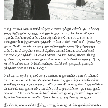
அன்று காலையிலேயே ஊரில் இருந்த அனைவருக்கும் அந்தப் புதிய உத்தரவு
நன்கு தெரிந்துவிட்டிருந்தது. எனினும் ஹெர்ஷ் லாஸர் சோகோல் வீட்டினர்
எதுவுமே தெரியாததுபோல், ஏதோ அதுவும் இன்னொரு சாதாரண நாள்
என்பதுபோல் நடந்துகொண்டிருந்தனர். அம்மா பெய்லி அடுப்பைப் பற்றவைத்து
இரும்பு வேலி முகாமில் வாழும் யூதக் குடும்பத்தினருக்கு அளந்தெடுத்துத்
தரப்பட்ட பாதி அழுகிய உருளைக்கிழங்கு, மக்காச்சோளம் ஆகியவற்றைச்
சமைக்க ஆரம்பித்தார். பிற எல்லா நாளையும்போல், உணவு மேஜையில் ஏழு
தட்டுகள், ஏழு கரண்டிகளை இரண்டு வரிசையாக அடுக்கி வைத்தார். அப்படி
இரண்டு வரிசையாக அடுக்கிவைப்பது, வீட்டுக்குள் நுழையத் துடிக்கும்
துர்தேவதைகளை விரட்டியடிக்கும்.
அடிக்கடி வாசலுக்கு ஓடிச்சென்று, கண்ணாடி ஜன்னலில் படியும் நீராவியைச்
சமையல் உடையைக் கொண்டு (ஏப்ரன் கொண்டு) துடைத்து வாசலில் என்ன
நடக்கிறது என்று பார்த்துவந்தார். 1942 இலையுதிர் கால நாளில் அந்த கலீசியன்
கிராமத்தில் ஒரு யூதரையும் வெளியில் பார்க்க முடியவில்லை. ஒரே ஒரு யூதக்
காவலர் மட்டுமே கை நிறையக் கோப்புக் கட்டுகளுடன் யூதன்ரெட் அலுவலகம்
நோக்கிச் செல்லும் சாலையில் அவ்வப்போது நடந்து சென்று மறைந்தார்.
‘இவங்க அப்பாவை எங்கே இன்னும் காணும்’ என்று பெய்லி தனக்குள்ளாகவே