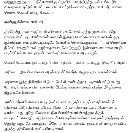
முணுமுணுத்தார். அடுக்களைக்கு அருகில் அமர்ந்திருந்தபடியே, கோழிச்
சிறகுகளை ஒட்டுப் போட்ட பையில் போட்டுக்கொண்டிருந்த மாமியார், ’என்ன
சொல்ற பெய்லி’ என்று கேட்டார்.
ஒண்ணுமில்லை மாமியார்.
திடீரென்று கடைக்குட்டிகள் விளையாடிக் கொண்டிருந்த மூலையில் ஏதோ
சத்தம் கேட்டது. சோர்கியின் கையில் இருந்த பொம்மையை டோவிடில் ஒரு
குச்சியைக் காட்டி மிரட்டியபடியே பிடுங்கிக் கொண்டிருந்தான்: ’நான் சொன்னா
நீ கேட்டாகணும். உன் குழந்தையைக் கொடுத்துடு. இல்லைன்னா உன்னையும்
பிடிச்சிட்டுப் போயிடுவேன். உனக்கும் செமத்தியா அடி விழும்’.
பெய்லி வேகமாக ஓடி வந்து, ’என்ன சத்தம்… என்ன நடக்குது இங்க?’ என்றார்.
‘அம்மா… இவன் என்னை அடிக்கறான்’ சோர்கி அழுதபடியே சொன்னாள்.
‘அவளை இந்த நிமிஷமே விடுடா’ பெய்லி கண்டித்தார். ஆனால் எட்டு வயது
டோவிடில் தங்கையின் கைகளில் இருந்து பொம்மையைப் பிடித்து இழுப்பதை
நிறுத்தவே இல்லை.
‘நாங்க கர்ஸிங் விளையாட்டு (அட்டையில் எழுதப்பட்டிருப்பதைச் செய்யும்
விளையாட்டு) விளையாடறோம் அம்மா. அந்த விளையாட்டில் அம்மால்லாம்
வரக்கூடாது. இந்த விளையாட்டுல போலீஸ்காரரின் உத்தரவுக்குக்
கட்டுப்பட்டாகணும். குழந்தையைக் கொடுக்கலைன்னா அவளும் குழந்தையும்
ஜெயிலுக்குப் போயாகணும். இதோ பார் என் கையில துப்பாக்கி’ என்று கையில்
இருந்த குச்சியைக் காட்டி மிரட்டினான்.