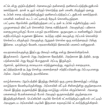
சட்டென்று குடும்பத்தினர் அனைவரும் தன்னைத் தனிமைப்படுத்தியதுபோல்
உணர்ந்தாள். தான் உடலும் உயிரும் கொடுத்த தன் மகனிடமிருந்தும் தனது
உடம்பின் சதை ரத்தத்திலிருந்தும் தனிமைப்படுத்தப்பட்டதுபோல் உணர்ந்தாள்.
மகனின் கண்கள் கூடப் பாட்டியைத் தேடிக் கொண்டிருந்தன.
பாட்டியை நோக்கிக் குவிந்திருந்தன.பாட்டி தன் உடம்பில் எஞ்சியிருந்த பலம்
முழுவதையும் திரட்டிக் கொண்டு அதை எதிர்த்தாள். அவளுக்குப் பதிலாக
வதைமுகாமுக்குப் போக யாரும் தயாரில்லை. ஒருவருடைய கண்ணிலும் அவள்
எதிர்பார்க்கும் கருணை இல்லை. உயர்ந்த மதில் சுவருக்கு அப்பால் கொண்டு
செல்லப்படவிருக்கும் அவளுக்கு ஆறுதல் சொல்ல ஒரு வார்த்தையும் அங்கு
இல்லை. யாருக்கும் வேண்டாதவராகிவிடும் நிலையில் மரணம் எளிதுதான்.
வயதானவர்களுக்கு இறப்பது மிகவும் எளிது என்று நினைக்கிறார்கள்.
இருக்கலாம். ஆனால் அது அதற்கான நேரத்தில், அதற்கான இடத்தில், நமது
படுக்கையில் அது நேரும் போதுதான் அப்படி இருக்கும்.
ஆனால், ஒவ்வொரு காலடியாக எடுத்துவைத்து, எலும்பும் சதையுமாக,
தட்டுத்தடுமாறி நடந்து சென்று மரணத்தைச் சந்திப்பதென்பது அப்படியானது
அல்ல. அவள் அதற்குத் தயாரில்லை.
வாழ்க்கையை ஆரம்பத்தில் இருந்து மீண்டும் ஒரு முறை நினைத்துப் பார்த்து
வாழ்ந்தாக வேண்டியிருக்கிறது. அம்மாவின் வீட்டில் சின்னஞ்சிறு குழந்தையாக
அவள் இருந்த தருணத்தில் இருந்து வாழ்ந்து பார்க்க விரும்பினாள். அவளது
மகனையும் பேரன்களையும் போல் அவளும் ஒருகாலத்தில் குழந்தையாக
இருந்திருக்கிறாள். பெய்லியின் மடியில் சோர்கி உட்கார்ந்திருப்பதுபோல் பாட்டியும்
அவளுடைய அம்மாவின் மடியின் இதமான கதகதப்பில் உட்கார்ந்திருக்கிறாள்.