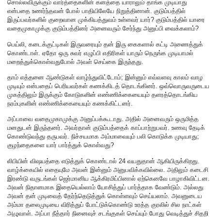
சொல்லவிருக்கும் வார்த்தைகளின் கனத்தை யாராலும் தாங்க முடியாது
என்பதை உணர்ந்தவன் போல் பாதியிலேயே நிறுத்தினான். குடும்பத்தில்
இருப்பவர்களில் குறைவான முக்கியத்துவம் உள்ளவர் யார்? குடும்பத்தில் யாரை
வதைமுகாமுக்கு குடும்பத்தினர் அனைவரும் சேர்ந்து அனுப்பி வைக்கலாம்?
பெய்லி, கடைக்குட்டிகள் இருவரையும் தன் இரு கைகளால் கட்டி அணைத்துக்
கொண்டாள். ஏதோ ஒரு சுவர் எழுப்பி எதிரிகள் யாரும் நெருங்க முடியாமல்
மறைத்துக்கொள்வதுபோல் அவள் செய்கை இருந்தது.
தாம் எத்தனை ஆண்டுகள் வாழ்ந்துவிட்டோம்; இன்னும் எவ்வளவு காலம் வாழ
முடியும் என்பதைப் பெரியவர்கள் கணக்கிடத் தொடங்கினர். ஒவ்வொருவருடைய
முகத்திலும் இருக்கும் கோடுகளின் எண்ணிக்கையையும் தளரத்தொடங்கிய
நரம்புகளின் எண்ணிக்கையையும் கணக்கிட்டனர்.
அப்பாவை வதைமுகாமுக்கு அனுப்பக்கூடாது. அதில் அனைவரும் ஒருமித்த
மனதுடன் இருந்தனர். அவர்தான் குடும்பத்தைக் காப்பாற்றுபவர். உணவு தேடிக்
கொண்டுவந்து தருபவர். நிச்சயமாக அம்மாவையும் பலி கொடுக்க முடியாது;
குழந்தைகளை யார் பார்த்துக் கொள்வது?
லிபியின் விஷயத்தை எடுத்துக் கொண்டால் 24 வயதுதான் ஆகியிருக்கிறது.
வாழ்க்கையில் எதையுமே அவன் இன்னும் அனுபவிக்கவில்லை. அதிலும் கடைசி
இரண்டு வருடங்கள் ஜெர்மானிய ஆக்கிரமிப்பினால் ஏற்கெனவே பாழாகிவிட்டன.
அவன் நிதானமாக இதையெல்லாம் யோசித்துப் பார்த்தாக வேண்டும். அல்லது
அவன் தன் முடிவைத் தேர்ந்தெடுத்துக் கொள்ளவும் செய்யலாம். அவனுடைய
அம்மா தலைமுடியை விரித்துப் போட்டுக்கொண்டு உரத்த குரலில் சில நாட்கள்
அழுவாள். அப்பா நீத்தார் நினைவுச் சடங்குகள் செய்யும் போது வெடித்துச் சிதறி