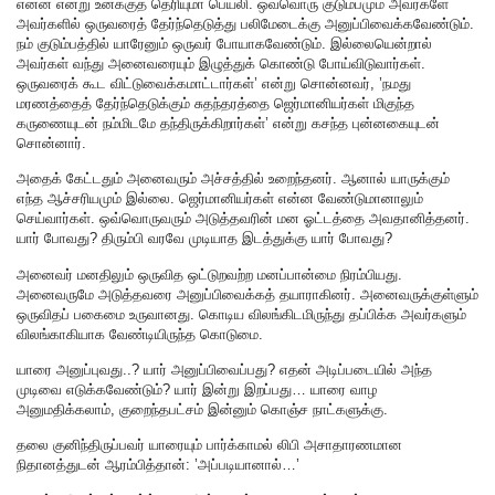
என்ன என்று உனக்குத் தெரியுமா பெய்லி. ஒவ்வொரு குடும்பமும் அவர்களே
அவர்களில் ஒருவரைத் தேர்ந்தெடுத்து பலிமேடைக்கு அனுப்பிவைக்கவேண்டும்.
நம் குடும்பத்தில் யாரேனும் ஒருவர் போயாகவேண்டும். இல்லையென்றால்
அவர்கள் வந்து அனைவரையும் இழுத்துக் கொண்டு போய்விடுவார்கள்.
ஒருவரைக் கூட விட்டுவைக்கமாட்டார்கள்’ என்று சொன்னவர், ’நமது
மரணத்தைத் தேர்ந்தெடுக்கும் சுதந்தரத்தை ஜெர்மானியர்கள் மிகுந்த
கருணையுடன் நம்மிடமே தந்திருக்கிறார்கள்’ என்று கசந்த புன்னகையுடன்
சொன்னார்.
அதைக் கேட்டதும் அனைவரும் அச்சத்தில் உறைந்தனர். ஆனால் யாருக்கும்
எந்த ஆச்சரியமும் இல்லை. ஜெர்மானியர்கள் என்ன வேண்டுமானாலும்
செய்வார்கள். ஒவ்வொருவரும் அடுத்தவரின் மன ஓட்டத்தை அவதானித்தனர்.
யார் போவது? திரும்பி வரவே முடியாத இடத்துக்கு யார் போவது?
அனைவர் மனதிலும் ஒருவித ஒட்டுறவற்ற மனப்பான்மை நிரம்பியது.
அனைவருமே அடுத்தவரை அனுப்பிவைக்கத் தயாராகினர். அனைவருக்குள்ளும்
ஒருவிதப் பகைமை உருவானது. கொடிய விலங்கிடமிருந்து தப்பிக்க அவர்களும்
விலங்காகியாக வேண்டியிருந்த கொடுமை.
யாரை அனுப்புவது..? யார் அனுப்பிவைப்பது? எதன் அடிப்படையில் அந்த
முடிவை எடுக்கவேண்டும்? யார் இன்று இறப்பது… யாரை வாழ
அனுமதிக்கலாம், குறைந்தபட்சம் இன்னும் கொஞ்ச நாட்களுக்கு.
தலை குனிந்திருப்பவர் யாரையும் பார்க்காமல் லிபி அசாதாரணமான
நிதானத்துடன் ஆரம்பித்தான்: ’அப்படியானால்…’