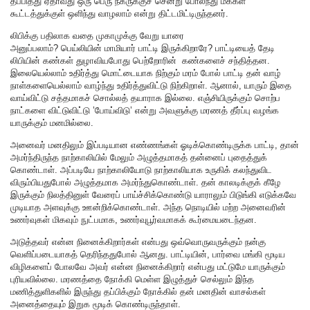
தப்பித்து ஏதாவது ஒரு பெரு நகருக்குச் சென்று போலந்து மக்கள்
கூட்டத்துக்குள் ஒளிந்து வாழலாம் என்று திட்டமிட்டிருந்தனர்.
லிபிக்கு பதிலாக வதை முகாமுக்கு வேறு யாரை
அனுப்பலாம்? பெய்லியின் மாமியார் பாட்டி இருக்கிறாரே? பாட்டியைத் தேடி
லிபியின் கண்கள் துழாவியபோது பெற்றோரின் கண்களைச் சந்தித்தன.
இலையெல்லாம் உதிர்த்து மொட்டையாக நிற்கும் மரம் போல் பாட்டி தன் வாழ்
நாள்களையெல்லாம் வாழ்ந்து உதிர்த்துவிட்டு நிற்கிறாள். ஆனால், யாரும் இதை
வாய்விட்டு சத்தமாகச் சொல்லத் தயாராக இல்லை. எஞ்சியிருக்கும் சொற்ப
நாட்களை விட்டுவிட்டு ’போய்விடு’ என்று அவளுக்கு மரணத் தீர்ப்பு வழங்க
யாருக்கும் மனமில்லை.
அனைவர் மனதிலும் இப்படியான எண்ணங்கள் ஓடிக்கொண்டிருக்க பாட்டி, தான்
அமர்ந்திருந்த நாற்காலியில் மேலும் அழுத்தமாகத் தன்னைப் புதைத்துக்
கொண்டாள். அப்படியே நாற்காலியோடு நாற்காலியாக உருகிக் கலந்துவிட
விரும்பியதுபோல் அழுத்தமாக அமர்ந்துகொண்டாள். தன் காலடிக்குக் கீழே
இருக்கும் நிலத்தினுள் வேரைப் பாய்ச்சிக்கொண்டு யாராலும் பிடுங்கி எடுக்கவே
முடியாத அளவுக்கு ஊன்றிக்கொண்டாள். அந்த நொடியில் மற்ற அனைவரின்
உணர்வுகள் மிகவும் நுட்பமாக, உணர்வுபூர்வமாகக் கூர்மையடைந்தன.
அடுத்தவர் என்ன நினைக்கிறார்கள் என்பது ஒவ்வொருவருக்கும் நன்கு
வெளிப்படையாகத் தெரிந்ததுபோல் ஆனது. பாட்டியின், பார்வை மங்கி மூடிய
விழிகளைப் போலவே அவர் என்ன நினைக்கிறார் என்பது மட்டுமே யாருக்கும்
புரியவில்லை. மரணத்தை நோக்கி மெள்ள இழுத்துச் செல்லும் இந்த
மணித்துளிகளில் இருந்து தப்பிக்கும் நோக்கில் தன் மனதின் வாசல்கள்
அனைத்தையும் இறுக மூடிக் கொண்டிருந்தாள்.