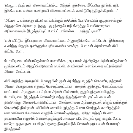
‘டூஃபூ… நீயும் உன் விளையாட்டும்… அந்தக் குச்சியை இப்பவே தூக்கி எறி.
இங்கே வா. என்ன கண்றாவி விளையாட்டைக் கண்டுபிடித்திருக்கிறாய்…’
‘அம்மா… பக்கத்து வீட்டு மால்கிக்கும் ஸ்மெர்க் யோசெஃபின் குழந்தைக்கும்
அதுதானே அம்மா நடந்தது. குழந்தையோடு சேர்த்து போலீஸ்காரங்க
அம்மாவையும் இழுத்துட்டுப் போய்ட்டாங்கள்ல… மறந்துட்டியா?’
‘என் வீட்டுல இப்படியான விளையாட்டை அனுமதிக்கவே மாட்டேன். இவ்வளவு
வளர்ந்த பிறகும் ஒண்ணுமே புரியலையே உனக்கு. போ உன் அண்ணன் லிபி
கிட்டே போ’.
டோவிடிலை எப்போதெல்லாம் சமாளிக்க முடியாமல் ஆகிறதோ அப்போதெல்லாம்
மூத்தவனிடம் அனுப்பிவிடுவாள் பெய்லி. அண்ணன் சொல்வதை மட்டும்தான்
அவன் கேட்பான்.
லிபி அடுத்த அறையில் மேஜையின் முன் அமர்ந்து எழுதிக் கொண்டிருந்தான்.
அவன் பொதுவாக எதுவும் பேசவும்மாட்டான். எதைக் குறித்தும் கோபப்படவும்
மாட்டான். அவனுடைய அம்மா அவன் பின்னால், குறும்புத்தனம் மிகுந்த
டோவிடிலை இழுத்துக் கொண்டு வந்து நிறுத்தினாள். குட்டிப் பையன்
திடீரென்று அமைதியாகிவிட்டான். அண்ணாவை ஆர்வத்துடன் உற்றுப் பார்த்துக்
கொண்டு நின்றான். லிபியின் கையில் இருந்த பேனா வெற்றுக் காகிதத்தில்
மளமளவென வேகமாக எழுதிக் கொண்டிருந்தது, ஏதோ அந்தப் பேனா
தானாகவே எழுதிக் கொண்டிருப்பதுபோலவும் லிபி வெறும் ஒரு கருவி போல்
யாரோ ஒருவருடைய விருப்பத்தை நிறைவேறிக் கொண்டிருப்பவன் போலவும்
இருந்தான்.