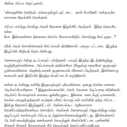
மின்ன அப்பா அதட்டினார்.
’உங்களுக்கே தெரியும். எல்லாருக்கும் குட் பை… நான் போறேன்’ என்றபடியே
வாசலை நோக்கிச் சென்றாள்.
அப்பா பாய்ந்து சென்று அவள் தோளை இறுக்கிப் பிடித்தார்: ’இந்த நொடியே
உள்ள
போ. இல்லைன்னா நிலைமை ரொம்ப மோசமாகிடும். சொல்றது கேட்குதா..?’
மிர்ல் அவர் சொன்னதைக் கேட்காமல் திமிறினாள். பழைய பட்டாடை இழுத்த
இழுப்பில் கிழியத் தொடங்கியது.
அனைவரும் அங்கு நடப்பதைப் பார்த்தனர். யாரும் இருந்த இடத்திலிருந்து
எழுந்திருக்கவில்லை. அப்பாவைத் தடுக்கவோ மிர்லுக்கு உதவவோ ஒருவரும்
முன்வரவில்லை. ஹெர்ஷ் லாஸர் ஒருகையால் மிர்லைப் பிடித்தவர், இன்னொரு
கையால் தன் இடுப்பில் இருந்த பெல்ட்டைக் கழற்றினார்.
என்ன நடக்கிறது என்றே இருவருக்கும் புரியவில்லை. தனது செல்ல மகளை
அடிக்கப்போகிறாரா..? இதுநாள்வரையில், அவர் அவளை அடிப்பதை விடுங்கள்;
அடிக்கப் போவதாகக் கையை ஓங்கியதுகூட இல்லை. கடைக்குட்டிகளைவிட
செல்ல மகளுக்குத்தான் கூடுதல் பரிசுப் பொருட்கள் வாங்கித் தந்த அப்பா…
இன்று நிதானம் இழந்துவிட்டார். அன்பைக்கூட ஆவேசமாக
வெளிப்படுத்தவேண்டிய கொடூரம். அவர்கள் அனைவரும் அனுபவித்து வந்த
குழப்பமும் கலக்கமும் அப்படி நடந்துகொள்ளவைத்துவிட்டது. இரவெல்லாம்
அடக்கி வைத்திருந்த உணர்வுகள் வெடித்துக் கிளம்பிவிட்டன, புண்ணில்
சிறுகச் சிறுகச் சேகரமாகும் சீழ் வெடித்துக் கொப்பளிப்பதுபோல.