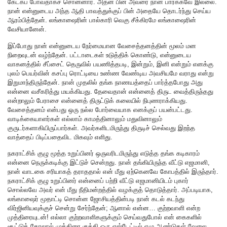
கேட்கப் போவதாகச் சொன்னார். அதன் பின் அவரை நான் பார்க்கவே இல்லை.
நான் என்னுடைய அந்த ஆதி பாவத்துக்குப் பின் அதையே தொடர்ந்து செய்ய
ஆரம்பித்தேன். லங்காஷைரின் பால்காரி வெகு சீக்கிரமே லங்காஷைரின்
வேசியானேன்.
இப்போது நான் என்னுடைய நேர்மையான வேசைத்தனத்தின் மூலம் மன
நிறைவுடன் வழ்ந்தேன். பட்டாடைகள் உடுத்திக் கொண்டு, என்னுடைய
வாகனத்தில் சீப்சைட் தெருவில் பயணித்தபடி, இன்றும், இனி என்றும் எனக்கு
புலம் பெயர்வின் கசப்பு ரொட்டியை உண்ண வேண்டிய அவசியமே வராது என்று
இறுமாந்திருந்தேன். நான் முதலில் தங்க நாணயத்தைப் பார்த்தபோது அது
என்னை வசீகரித்து மயக்கியது. தேவைதான் என்னைத் திருட வைத்திருந்தது
என்றாலும் பேராசை என்னைத் திருட்டுக் கலையில் நிபுணராக்கியது.
வேசைத்தனம் என்பது ஒரு நல்ல போர்வையாக எனக்குப் பயன்பட்டது.
வாடிக்கையாளர்கள் எல்லாம் காமத்தினாலும் மதுவினாலும்
குருடர்களாகியிருப்பார்கள். அவர்களிடமிருந்து திருடிச் செல்வது இறந்த
வாத்தைப் பிடிப்பதைவிட மிகவும் எளிது.
நகராட்சிக் குழு மூத்த உறுப்பினர் ஒருவரிடமிருந்து எடுத்த தங்க கடிகாரம்
என்னை நெருக்கடிக்கு இட்டுச் சென்றது. நான் தங்கியிருந்த வீட்டு எஜமானி,
நான் வாடகை சரியாகத் தராததால் என் மீது ஏற்கெனவே கோபத்தில் இருந்தார்.
நகராட்சிக் குழு உறுப்பினர் என்னைப் பற்றி வீட்டு எஜமானியிடம் புகார்
சொல்லவே அவர் என் மீது நீதிமன்றத்தில் வழக்குத் தொடுத்தார். அப்படியாக,
லங்காஷைர் மூதாட்டி சொன்ன ஜோசியத்தின்படி நான் கடல் கடந்து
விர்ஜினியவுக்குச் சென்று சேர்ந்தேன்; ஆனால் என்ன… குற்றவாளி என்ற
முத்திரையுடன்! எல்லா குற்றவாளிகளுக்கும் செய்வதுபோல் என் கைகளில்
சூட்டுக் கோலால் முத்திரை குத்தி ஒரு எஸ்டேட்டில் ஏழு ஆண்டுகள் வேலை