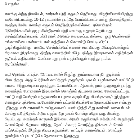
போதுமே.
எனக்கு அந்த நிலவியல், ஊர்கள் பற்றி எதுவும் தெரியாது. விர்ஜினியாவிலிருந்து
ஃபுளோரிடாவுக்கு 10-12 நாட்களில் நடந்தே போய்விடலாம் என்று நினைத்தேன்.
அதற்கு மேலே எனக்கு எதுவும் தெரிந்திருக்கவில்லை. ஏனென்றால்
அமெரிக்காவின் முழு விஸ்தீரணம் பற்றி எனக்கு எதுவும் தெரியாது.
செவ்விந்தியர்களைப் பற்றி நான் அதிகம் கவலைப்படவில்லை. ஒரு வெள்ளைக்
கங்காணியை என்னால் என் கத்தியைக் கொண்டு வெட்டி விரட்ட
முடிந்திருக்கிறது. எனவே செவ்விந்தியர்களைச் சமாளிப்பது அப்படியொன்றும்
சிரமமாக இருக்காது. திறந்த வானத்தின் கீழே படுத்து இரவுகளைக் கழித்தேன்.
சூரியக் கதிர்களின் வெப்பம் மறு நாள் எழுப்பியதும் எழுந்து நடக்க
ஆரம்பித்தேன்.
வழி நெடுகப் பாய்ந்த நீரோடைகளில் இருந்து தூய்மையான நீர் குடிக்கக்
கிடைத்தது. அது பெர்ரிகள் காய்த்துக் குலுங்கும் பருவம். பழங்களைச் சாப்பிட்டு
காலை சிற்றுண்டியை முடித்துக் கொண்டேன். ஆனால், நாள் முழுவதும் நடந்து
களைத்துப் போனதால் இரவுகளில் கொஞ்சம் திடமான உணவு தேவைப்பட்டது.
காட்டு வழியெங்கும் எத்தனையோ பறவைகளும் சிறு விலங்குகளும் இருந்தன.
கொஞ்சம் புத்தியை உபயோகித்தால் பட்டினி கிடக்கவே தேவையில்லை என்பது
புரிந்தது. என் காலணிக் கயிறுகளைப் பயன்படுத்தி சிறு கண்ணி வலை போல்
செய்து விரித்தேன். சிறிய பழுப்பு நிற முயல் போன்ற ஏதோ ஒரு விலங்கு
பிடிபட்டது. அதற்குக் காதுகள் இல்லை. அதன் கழுத்தைக் கத்தியால் அறுத்துக்
கொன்றேன். தோலை உரித்து, தோட்டக்காரர் கொடுத்த தீக்கடைக் கோல்
மரப்பெட்டியில் இருந்து தீயை உருவாக்கி, வாட்டிக் கொண்டேன். ரொட்டித்
துண்டும் உப்பும் மட்டுமே தேவையாக இருந்தது.