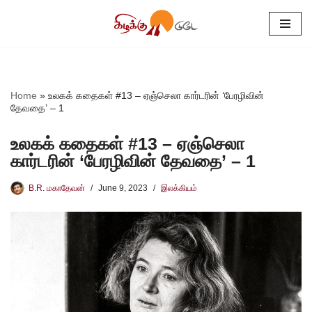
Skip
to
content
Home
»
உலகக் கதைகள் #13 – ஏஞ்செலா கார்டரின் ‘பேரழிவின்
தேவதை’ – 1
உலகக் கதைகள் #13 – ஏஞ்செலா
கார்டரின் ‘பேரழிவின் தேவதை’ – 1
B.R. மகாதேவன்
June 9, 2023
இலக்கியம்