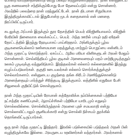
போன்ற வார்த்தைகளோடு வேறு பலவும் கற்றுக்கொடுத்தார். நான் என்னுடைய
யூத கணவரைச் சந்திக்கும்போது பேச தேவைப்படும் என்று சொன்னார்.
அவற்றில் பலவற்றை நான் மறந்துவிட்டேன். நான் திடமான சிறுமியாக
இருந்திருக்காவிட்டால் இதுபோன்ற மூடக் கதைகளால் என் மனதை
நிரப்பிவிட்டிருப்பார்.
கடலுக்கு அப்பால் இருக்கும் தூர தேசத்தின் பெயர் விர்ஜினியாவாம். விர்ஜின்
மேரியின் நினைவாக வைக்கப்பட்ட பெயர். அந்த ஊரில் பாயும் நதி ஏதேன்
தோட்டத்தில் இருந்து நேரடியாகப் பாய்கிறதாம். அங்கிருக்கும் பூர்வ
குடிகளையெல்லாம் உண்மையான மதத்துக்கு மாற்றும் பொறுப்பை என்னிடம்
அந்த மூதாட்டி கொடுத்தார். ஏகப்பட்ட ஆவே மரியா விளிகளுடன் அவள் மேலும்
சொன்னாள். செவ்விந்தியப் பூர்வ குடிகள் அனைவரையும் மதம் மாற்றிமுடித்ததும்
உலகம் முடிவுக்கு வந்துவிடுமாம். இறந்தவர்கள் எல்லாம் கல்லறைகளில் இருந்து
எழுப்பப்படுவார்கள். தகுதி உடையவர்கள் எல்லாம் சொர்க்கத்துக்குச்
செல்வார்களாம். என்னுடைய குழந்தை தங்க கிரீடம் அணிந்துகொண்டு
அனைத்தையும் பார்த்துச் சிரித்தபடி இருக்குமாம். லத்தீனில் எதுவோ பேசி
சிலுவைக் குறியிட்டுக் கொள்ளுமாம்.
நான் அந்த மூதாட்டியின் ரோமான் கத்தோலிக்க நம்பிக்கைகள் பற்றியோ
நட்சத்திர கணிப்புகள், ஆராய்ச்சிகள் பற்றியோ யாரிடமும் எதுவும்
சொல்லவில்லை. சொல்லியிருந்தால் அவளை புறச் சமயவாதி என்று
சொல்லாவிட்டாலும் சூனியக்காரி என்று சொல்லி நிச்சயம் தூக்கில்
தொங்கவிட்டிருப்பார்கள்.
ஒரு நாள் அந்த மூதாட்டி இறந்தார். இரவில் படுக்கையில் படுத்தவர் அதன் பின்
எழுந்திருக்கவே இல்லை. அவருடைய உறவினர்கள் வந்தார்கள். அவர்களால்