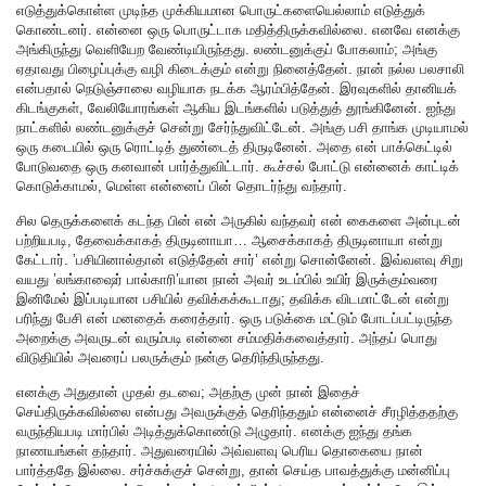
எடுத்துக்கொள்ள முடிந்த முக்கியமான பொருட்களையெல்லாம் எடுத்துக்
கொண்டனர். என்னை ஒரு பொருட்டாக மதித்திருக்கவில்லை. எனவே எனக்கு
அங்கிருந்து வெளியேற வேண்டியிருந்தது. லண்டனுக்குப் போகலாம்; அங்கு
ஏதாவது பிழைப்புக்கு வழி கிடைக்கும் என்று நினைத்தேன். நான் நல்ல பலசாலி
என்பதால் நெடுஞ்சாலை வழியாக நடக்க ஆரம்பித்தேன். இரவுகளில் தானியக்
கிடங்குகள், வேலியோரங்கள் ஆகிய இடங்களில் படுத்துத் தூங்கினேன். ஐந்து
நாட்களில் லண்டனுக்குச் சென்று சேர்ந்துவிட்டேன். அங்கு பசி தாங்க முடியாமல்
ஒரு கடையில் ஒரு ரொட்டித் துண்டைத் திருடினேன். அதை என் பாக்கெட்டில்
போடுவதை ஒரு கனவான் பார்த்துவிட்டார். கூச்சல் போட்டு என்னைக் காட்டிக்
கொடுக்காமல், மெள்ள என்னைப் பின் தொடர்ந்து வந்தார்.
சில தெருக்களைக் கடந்த பின் என் அருகில் வந்தவர் என் கைகளை அன்புடன்
பற்றியபடி, தேவைக்காகத் திருடினாயா… ஆசைக்காகத் திருடினாயா என்று
கேட்டார். ’பசியினால்தான் எடுத்தேன் சார்’ என்று சொன்னேன். இவ்வளவு சிறு
வயது ’லங்காஷைர் பால்காரி’யான நான் அவர் உடம்பில் உயிர் இருக்கும்வரை
இனிமேல் இப்படியான பசியில் தவிக்கக்கூடாது; தவிக்க விடமாட்டேன் என்று
பரிந்து பேசி என் மனதைக் கரைத்தார். ஒரு படுக்கை மட்டும் போடப்பட்டிருந்த
அறைக்கு அவருடன் வரும்படி என்னை சம்மதிக்கவைத்தார். அந்தப் பொது
விடுதியில் அவரைப் பலருக்கும் நன்கு தெரிந்திருந்தது.
எனக்கு அதுதான் முதல் தடவை; அதற்கு முன் நான் இதைச்
செய்திருக்கவில்லை என்பது அவருக்குத் தெரிந்ததும் என்னைச் சீரழித்ததற்கு
வருந்தியபடி மார்பில் அடித்துக்கொண்டு அழுதார். எனக்கு ஐந்து தங்க
நாணயங்கள் தந்தார். அதுவரையில் அவ்வளவு பெரிய தொகையை நான்
பார்த்ததே இல்லை. சர்ச்சுக்குச் சென்று, தான் செய்த பாவத்துக்கு மன்னிப்பு