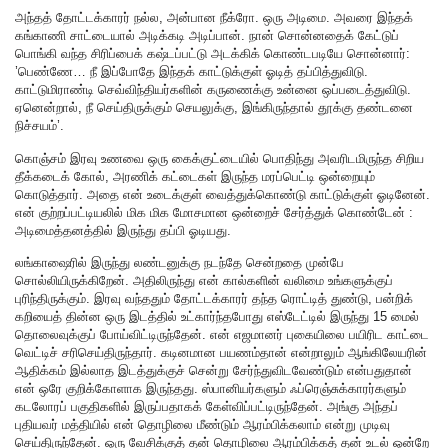
அந்தத் தோட்டக்காரர் நல்ல, அன்பான நீக்ரோ. ஒரு அடிமை. அவரை இந்தக்
கங்காணி சாட்டையால் அடிக்கடி அடிப்பான். நான் சொன்னதைக் கேட்டுப்
பொங்கி வந்த சிரிப்பைக் கஷ்டப்பட்டு அடக்கிக் கொண்டபடியே சொன்னார்:
’பெண்ணே… நீ இப்போதே இந்தக் காட்டுக்குள் ஓடித் தப்பித்துவிடு.
காட்டுமிராண்டி செவ்விந்தியர்களின் கருணைக்கு உன்னை ஒப்படைத்துவிடு.
ஏனென்றால், நீ செய்திருக்கும் செயலுக்கு, இங்கிருந்தால் தூக்கு தண்டனை
நிச்சயம்’.
கொஞ்சம் இரவு உணவை ஒரு கைக்குட்டையில் பொதிந்து அவரிடமிருந்த சிறிய
தீக்கடைக் கோல், அரணிக் கட்டைகள் இருந்த மரப்பெட்டி ஒன்றையும்
கொடுத்தார். அதை என் உடைக்குள் வைத்துக்கொண்டு காட்டுக்குள் ஓடினேன்.
என் குற்றப்பட்டியலில் மிக மிக மோசமான ஒன்றைச் சேர்த்துக் கொண்டேன் :
அடிமைத்தனத்தில் இருந்து தப்பி ஓடியது.
லங்காஷைரில் இருந்து லண்டனுக்கு நடந்தே சென்றதை முன்பே
சொல்லியிருக்கிறேன். அதிலிருந்து என் கால்களின் வலிமை உங்களுக்குப்
புரிந்திருக்கும். இரவு வந்ததும் தோட்டக்காரர் தந்த ரொட்டித் துண்டு, பன்றிக்
கறியைத் தின்ன ஒரு இடத்தில் உட்கார்ந்தபோது எஸ்டேட்டில் இருந்து 15 மைல்
தொலைவுக்குப் போய்விட்டிருந்தேன். என் எஜமானர் புகையிலை பயிரிட காட்டை
வெட்டிச் சரிசெய்திருந்தார். கடினமான பயணம்தான் என்றாலும் ஆங்கிலேயரின்
ஆதிக்கம் இல்லாத இடத்துக்குச் சென்று சேர்ந்துவிடவேண்டும் என்பதுதான்
என் ஒரே குறிக்கோளாக இருந்தது. ஸ்பானியர்களும் ஃப்ரெஞ்சுக்காரர்களும்
கடலோரப் பகுதிகளில் இருப்பதாகக் கேள்விப்பட்டிருந்தேன். அங்கு அந்தப்
புதியவர் மத்தியில் என் தொழிலை மீண்டும் ஆரம்பிக்கலாம் என்று முடிவு
செய்திருந்தேன். ஒரு வேசிக்குத் தன் தொழிலை ஆரம்பிக்கத் தன் உடல் ஒன்றே