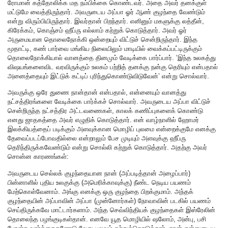
ரோமான் கத்தோலிக்க மத நம்பிக்கை கொண்டவர். அதை அவர் தனக்குள்
மட்டுமே வைத்திருந்தார். அவருடைய அப்பா ஓர் ஆண் குழந்தை வேண்டும்
என்று விரும்பியிருந்தார். இவர்தான் பிறந்தார். எனினும் மகளுக்கு லத்தீன்,
கிரேக்கம், கொஞ்சம் ஹீப்ரு எல்லாம் கற்றுக் கொடுத்தார். அவர் ஓர்
அருமையான தொலைநோக்கி ஒன்றையும் விட்டுச் சென்றிருந்தார். இந்த
மூதாட்டி, கண் பார்வை மங்கிய நிலையிலும் மாடியில் வைக்கப்பட்டிருக்கும்
தொலைநோக்கியால் வானத்தை தினமும் வேடிக்கை பார்ப்பார். ’இந்த உலகத்து
விஷயங்களைவிட வரவிருக்கும் உலகம் பற்றித் தனக்கு நன்கு தெரியும் என்பதால்
அனைத்தையும் இட்டுக் கட்டிப் புரிந்துகொண்டுவிடுவேன்’ என்று சொல்வார்.
அவருக்கு ஒரே துணை நான்தான் என்பதால், என்னையும் வானத்து
நட்சத்திரங்களை வேடிக்கை பார்க்கச் சொல்வார். அவருடைய அப்பா விட்டுச்
சென்றிருந்த நட்சத்திர அட்டவணைகள், காலக் கணிப்புகளைக் கொண்டு
எனது ஜாதகத்தை அவர் எழுதிக் கொடுத்தார். என் வாழ்நாளில் ஹோமர்
இலக்கியத்தைப் படிக்கும் அளவுக்கான மொழிப் புலமை என்றைக்குமே எனக்கு
தேவைப்படப்போவதில்லை என்றாலும் பேச முடியும் அளவுக்கு ஹீப்ரு
தெரிந்திருக்கவேண்டும் என்று சொல்லி கற்றுக் கொடுத்தார். அதற்கு அவர்
சொன்ன காரணங்கள்:
அவருடைய செல்லக் குழந்தையான நான் (அப்படித்தான் அழைப்பார்)
பின்னாளில் புதிய உலகுக்கு (அமெரிக்காவுக்கு) நீண்ட நெடிய பயணம்
மேற்கொள்வேனாம். அங்கு எனக்கு ஒரு குழந்தை பிறக்குமாம். அந்தக்
குழந்தையின் அப்பாவின் அப்பா (முன்னோர்கள்) நோவாவின் படகில் பயணம்
செய்திருக்கவே மாட்டார்களாம். அந்த செவ்விந்தியக் குழந்தைகள் இஸ்ரேலின்
தொலைந்த பழங்குடிகள்தான். எனவே யூத மொழியில் ஷலோம், அன்பு, பசி