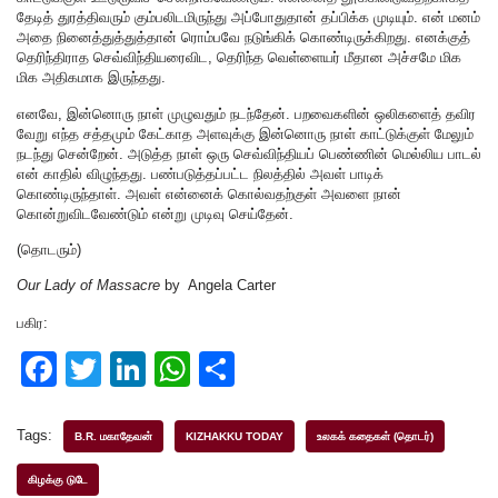
தேடித் துரத்திவரும் கும்பலிடமிருந்து அப்போதுதான் தப்பிக்க முடியும். என் மனம்
அதை நினைத்துத்துத்தான் ரொம்பவே நடுங்கிக் கொண்டிருக்கிறது. எனக்குத்
தெரிந்திராத செவ்விந்தியரைவிட, தெரிந்த வெள்ளையர் மீதான அச்சமே மிக
மிக அதிகமாக இருந்தது.
எனவே, இன்னொரு நாள் முழுவதும் நடந்தேன். பறவைகளின் ஒலிகளைத் தவிர
வேறு எந்த சத்தமும் கேட்காத அளவுக்கு இன்னொரு நாள் காட்டுக்குள் மேலும்
நடந்து சென்றேன். அடுத்த நாள் ஒரு செவ்விந்தியப் பெண்ணின் மெல்லிய பாடல்
என் காதில் விழுந்தது. பண்படுத்தப்பட்ட நிலத்தில் அவள் பாடிக்
கொண்டிருந்தாள். அவள் என்னைக் கொல்வதற்குள் அவளை நான்
கொன்றுவிடவேண்டும் என்று முடிவு செய்தேன்.
(தொடரும்)
Our Lady of Massacre
by Angela Carter
பகிர:
F
T
Li
W
S
a
wi
n
h
h
c
tt
k
at
ar
Tags:
B.R. மகாதேவன்
KIZHAKKU TODAY
உலகக் கதைகள் (தொடர்)
e
er
e
s
e
கிழக்கு டுடே