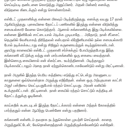
செய்யும்படி தண்டனை கொடுத்து அனுப்பினர். அதன் பின்னர் எனக்கு
விடுதலை கிடைக்கும் என்று சொன்னார்கள்.
எஸ்டேட் முதலாளிக்கு என்னை மிகவும் பிடித்திருந்தது. எனக்கு வயது 17 தான்
ஆகியிருந்தது. புகையிலை தோட்டப் பணிகளில் இருந்து என்னை விடுவித்து
சமையல்காரி வேலை கொடுத்தார். ஆனால் கங்காணிக்கு இது பிடிக்கவில்லை.
என்னை இனிமேல் சாட்டையால் அடிக்க முடியாதே… அதோடு, நான் சீப்சைட்
தெருவில் வேசியாகத் திரிந்தவள் என்பதால் விர்ஜினியாவில் நல்ல சமையல்காரி
போல் நடிக்கக்கூடாது என்று சிறிதும் கருணையற்றுக் கடிந்துகொண்டான்.
ஞாயிறு காலையில் எஸ்டேட் முதலாளி சர்ச்சுக்குப் போயிருந்தபோது இந்த
கங்காணி வீட்டுக்கு வந்து என் மார்பகங்களில் ஒரு கையை வைத்தான்.
இன்னொரு கையினால் என் ஸ்கர்ட்டை உயர்த்தினான். பிடித்தாலும்
பிடிக்காவிட்டாலும் அதை நான் ஏற்றுக்கொண்டாகவேண்டும் என்று மிரட்டினான்.
நான் அருகில் இருந்த பெரிய கத்தியை எடுத்து சட்டென்று அவனுடைய
காதுகளை ஒவ்வொன்றாக அறுத்து எறிந்தேன். என்ன ஒரு அற்புதமான காட்சி
அது! பன்றியை வெட்டியதுபோல் ரத்தம் கொட்டியது. அவன் வலியில்
கூக்குரலிட்டான். திட்டினான். நான் கையில் ரத்தம் சொட்டும் கத்தியுடன்
தோட்டத்துக்கு ஓடினேன்.
காய்கறிக் கூடையுடன் இருந்த தோட்டக்காரர் என்னை அந்தக் கோலத்தில்
பார்த்ததும் என்ன ஆயிற்று பெண்ணே என்று பதறினார்.
கங்காணி என்னிடம் தவறாக நடந்துகொள்ள முயற்சி செய்தான். காதை
அறுத்துவிட்டேன்; வேறொன்றைத்தான் அறுத்திருக்கவேண்டும் என்றேன்.