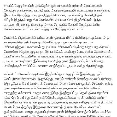
சாப்பிட்டு முடித்த பின் அங்கிருந்த ஓக் மரங்களில் ஏக்ரான் கொட்டைகள்
நிறைந்து இருந்ததைப் பார்த்தேன். அவற்றை இரண்டு தட்டையான கற்களுக்கு
இடையே அரைத்து மாவு தயரித்துக் கொள்ளமுடியும் என்று யோசித்தேன்.
வீட்டில் இருந்தபோது சில நேரங்களில் அப்படிச் செய்திருக்கிறேன். இந்த
மாவுடன் நீர் கலந்து பிசைந்து அதை நெருப்பில் போட்டு ரொட்டியாக்கிக்
கொள்ளலாம். வாட்டிய மாமிசத்துடன் சேர்த்து சாப்பிடலாம்.
வெள்ளிக் கிழமைகளில் லங்காஷைர் மூதாட்டி மீன் சாப்பிடுவது வழக்கம். அது
எனக்கும் தொற்றியிருந்தது. அருகில் ஓடிய ஓடைகளில் ஏராளமான
மீன்களிருந்தன. கைகளால் துழாவியே மீன்களைப் பிடிக்கத் தெரியாத கிராமப்
பெண்ணே இருக்க முடியாது. பிக் பாக்கெட் அடிப்பது போல் எளிய வேலைதான்.
மல்பரிகளை வெய்யிலில் காயவைத்தால் ஒரு மாதத்துக்கு வைத்திருந்து சாப்பிட
முடியும். உணவுக்காக இவ்வளவு யோசித்த நான் இந்த காட்டில் உப்பில்லாத
மாமிசத்தைச் சாப்பிட்டே சுகமாக வாழ்ந்துவிட முடியும் என்று தோன்றியது.
என்னிடம் உலோகக் கருவிகள் இருக்கின்றன. நெருப்பும் இருக்கிறது. தட்ப
வெப்பநிலை மிதமாகவே இருக்கிறது. காடும் கனிகள் நிறைந்து காணப்படுகிறது.
இது பூலோக சொர்க்கம் என் தேவைகள் அனைத்தையும் பூர்த்தி செய்யும். இங்கு
நான் மரக்கிளைகளைக் கொண்டு சின்னக் குடிசை கட்டிக் கொள்வேன்.
காதறுந்த கங்காணி சாகும் வரை இங்கு இருந்துவிட்டு, தென் திசை நோக்கி
நல்ல நேரம் பார்த்து சென்றுவிடுவேன். அதுமட்டுமல்ல, என் நாசியில் மனித
இனத்தின் வாசம் தாங்க முடியாத நாற்றத்தைத் தந்துவருகிறது. ஃப்ளோரிடாவின்
வேசியர் கூடத்துக்கு இத்தனை வேகமாகத் திரும்ப வேண்டிய அவசியம்
ஒன்றுமில்லை. எனது பாதுகாப்புக்காக நான் இன்னும் கொஞ்சம் இந்த அடர்ந்த
காட்டுக்குள் ஊடுருவிச் சென்றாகவேண்டும். என்னைத் தூக்கிலிடுவதற்காகத்