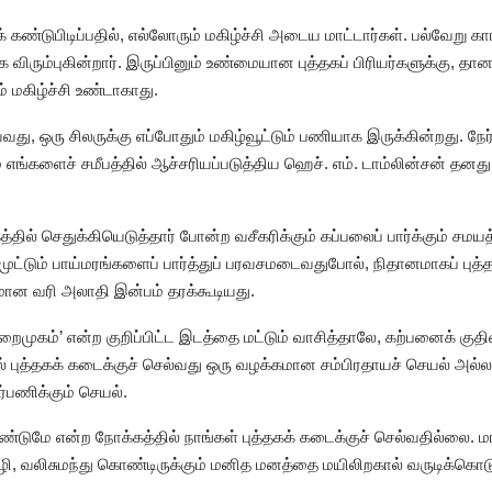
ண்டுபிடிப்பதில், எல்லோரும் மகிழ்ச்சி அடைய மாட்டார்கள். பல்வேறு க
க விரும்புகின்றார். இருப்பினும் உண்மையான புத்தகப் பிரியர்களுக்கு, தான
் மகிழ்ச்சி உண்டாகாது.
, ஒரு சிலருக்கு எப்போதும் மகிழ்வூட்டும் பணியாக இருக்கின்றது. நேர
்களைச் சமீபத்தில் ஆச்சரியப்படுத்திய ஹெச். எம். டாம்லின்சன் தனது ‘ஓல
தில் செதுக்கியெடுத்தார் போன்ற வசீகரிக்கும் கப்பலைப் பார்க்கும் சமயத
 முட்டும் பாய்மரங்களைப் பார்த்துப் பரவசமடைவதுபோல், நிதானமாகப் புத்த
மான வரி அலாதி இன்பம் தரக்கூடியது.
ுறைமுகம்’ என்ற குறிப்பிட்ட இடத்தை மட்டும் வாசித்தாலே, கற்பனைக் குத
த்தகக் கடைக்குச் செல்வது ஒரு வழக்கமான சம்பிரதாயச் செயல் அல்ல. ம
பணிக்கும் செயல்.
ேண்டுமே என்ற நோக்கத்தில் நாங்கள் புத்தகக் கடைக்குச் செல்வதில்லை‌. ம
ி, வலிசுமந்து கொண்டிருக்கும் மனித மனத்தை மயிலிறகால் வருடிக்கொடு