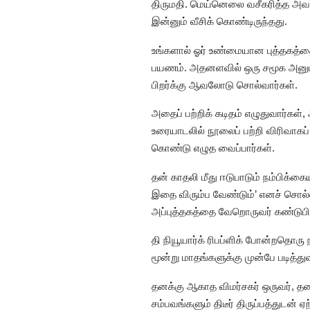
திருமதி. மெய்னெலை வசீகரித்த அவர்
இன்னும் வீசிக் கொண்டிருந்தது.
உங்களால் ஓர் உண்மையான புத்தகத்தை
பயணம். அதனளவில் ஒரு சமூக அனுபவம
பிறர்க்கு ஆவலோடு சொல்வார்கள்.
அதைப் பற்றிக் கடிதம் எழுதுவார்
உரையாடலில் நூலைப் பற்றி விரிவாகப் 
கொண்டு எழுத வைப்பார்கள்.
தன் காதலி மீது ஈடுபாடும் நம்பிக்க
இதை விரும்ப வேண்டும்’ எனச் சொல்வா
அப்புத்தகத்தை வேறொருவர் கண்டுபிடித
தி நியூயார்க் ரிபப்ளிக் போன்றதொரு 
மூன்று மாதங்களுக்கு முன்பே படித்து
தனக்கு ஆகாத விமர்சகர் ஒருவர், தன
சம்பவங்களும் திடீர் திருப்பத்துடன் ஏ