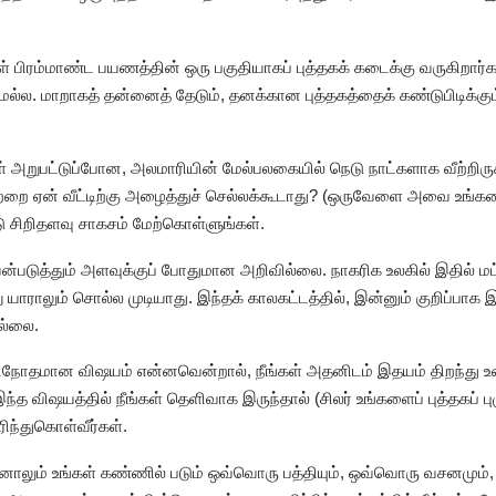
ிரம்மாண்ட பயணத்தின் ஒரு பகுதியாகப் புத்தகக் கடைக்கு வருகிறார்கள்.
மல்ல. மாறாகத் தன்னைத் தேடும், தனக்கான புத்தகத்தைக் கண்டுபிடிக்
 அறுபட்டுப்போன, அலமாரியின் மேல்பலகையில் நெடு நாட்களாக வீற்றிருக்
வற்றை ஏன் வீட்டிற்கு அழைத்துச் செல்லக்கூடாது? (ஒருவேளை அவை உங்களை
ு சிறிதளவு சாகசம் மேற்கொள்ளுங்கள்.
ன்படுத்தும் அளவுக்குப் போதுமான அறிவில்லை. நாகரிக உலகில் இதில் மட்
யாராலும் சொல்ல முடியாது. இந்தக் காலகட்டத்தில், இன்னும் குறிப்பாக 
ல்லை.
விநோதமான விஷயம் என்னவென்றால், நீங்கள் அதனிடம் இதயம் திறந்து
ந்த விஷயத்தில் நீங்கள் தெளிவாக இருந்தால் (சிலர் உங்களைப் புத்தகப் 
ிந்துகொள்வீர்கள்.
கினாலும் உங்கள் கண்ணில் படும் ஒவ்வொரு பத்தியும், ஒவ்வொரு வசனமும்,