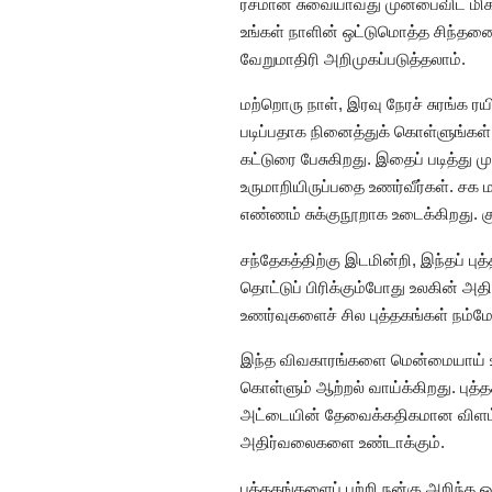
ரசமான சுவையாவது முன்பைவிட மிக ஆழ
உங்கள் நாளின் ஒட்டுமொத்த சிந்தனை
வேறுமாதிரி அறிமுகப்படுத்தலாம்.
மற்றொரு நாள், இரவு நேரச் சுரங்க ரய
படிப்பதாக நினைத்துக் கொள்ளுங்கள்.
கட்டுரை பேசுகிறது. இதைப் படித்து
உருமாறியிருப்பதை உணர்வீர்கள். 
எண்ணம் சுக்குநூறாக உடைக்கிறது. க
சந்தேகத்திற்கு இடமின்றி, இந்தப் ப
தொட்டுப் பிரிக்கும்போது உலகின் அத
உணர்வுகளைச் சில புத்தகங்கள் நம்மே
இந்த விவகாரங்களை மென்மையாய் உண
கொள்ளும் ஆற்றல் வாய்க்கிறது. பு
அட்டையின் தேவைக்கதிகமான விளம்
அதிர்வலைகளை உண்டாக்கும்.
புத்தகங்களைப் பற்றி நன்கு அறிந்த ஒ