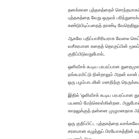
தனக்கான புத்தகத்தைச் சொந்தமாகக் க
புத்தகத்தை வேறு ஒருவர் பரிந்துரைக்
கண்டுபிடிப்பதைத் தாண்டி வேறெதிலும
ஆகவே பதிப்பாசிரியராக வேலை செய்வது
வசீகரமான கதைத் தொகுப்பின் மூலம் எங
குறிப்பிடுவதுபோல்,
ஒளிவீசக் கூடிய பரபரப்பான துறைமுகத்
நங்கூரமிட்டு நின்றாலும் அதன் வான்
ஒரு பழம்பாடலின் மனதிற்கு நெருக்க
இதில் ‘ஒளிவீசக் கூடிய பரபரப்பான த
பயணம் மேற்கொள்கின்றன. அதுபோல் பு
காதலுக்குத் தன்னை முழுமனதாக அர்
ஒரு குறிப்பிட்ட புத்தகத்தை வாங்கவ
சரளமான எழுத்துப் பிரயோகத்தின் வழ
பயணம் அது.