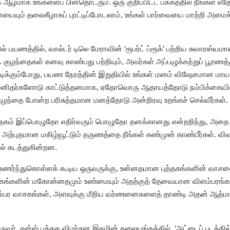
மாக உங்களைப் பின்தொடரும். ஒரு குறிப்பிட்ட பக்கத்தில் நீங்கள் எத
யையும் தலைகீழாகப் புரட்டிப்போடலாம், உங்கள் பார்வையை மாற்றி அமைக
ில் பயணத்தில், வால்டர் டிலெ மேராவின் ‘ரூபர்ட் ப்ரூக்’ பற்றிய சுவாரஸ
 குழந்தைகள் கனவு காண்பது பற்றியும், அவர்கள் அப்பழுக்கற்றுப் பூரணத
 முடிக்கும்போது, பயண நேரத்தின் இறுதியில் உங்கள் மனம் விஷேசமான மா
சக மனிதர்களோடு காட்டுத்தனமாக, ஏதோவொரு ஆதாயத்தோடு நம்பிக்கைய
ுழந்தை போன்ற பரிசுத்தமான மனத்தோடு அன்றிரவு உறங்கச் செல்வீர்கள்.
ுத்தகம் இப்பொழுதோ எதிர்வரும் பொழுதோ தனக்கானது என்றறிந்து, அதை நேரு
ி அற்புதமான மகிழ்வூட்டும் தருணத்தை நீங்கள் கண்முன் காண்பீர்கள். வ
ல் கடத்துகின்றன.
ர்ந்துகொள்ளக் கூடிய ஒருவருக்கு, உன்னதமான புத்தகங்களின் வாசனைய
த்தகங்களின் மகோன்னதமும் உண்மையும் அதற்குத் தேவையான விளம்பரங்க
பர வாசகங்கள், அளவுக்கு மீறிய வர்ணனைகளைத் தாண்டி அதன் ஆத்மார
ருவர், சன்ஸ் புத்தக விமர்சன இதழின் தலையங்கத்தில், ‘அட்டைப் படத்தில்