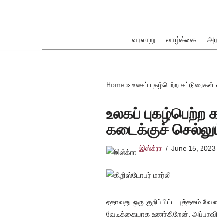
Skip
to
வரலாறு
வாழ்க்கை
அர
content
ok
Home
»
உலகப் புகழ்பெற்ற கட்டுரைகள் 
உலகப் புகழ்பெற்ற 
கடைக்குச் செல்லு
pp
இஸ்க்ரா
June 15, 2023
ஏதாவது ஒரு குறிப்பிட்ட புத்தகம் வ
வேடிக்கையாக உணர்கிறேன். அப்பாவி