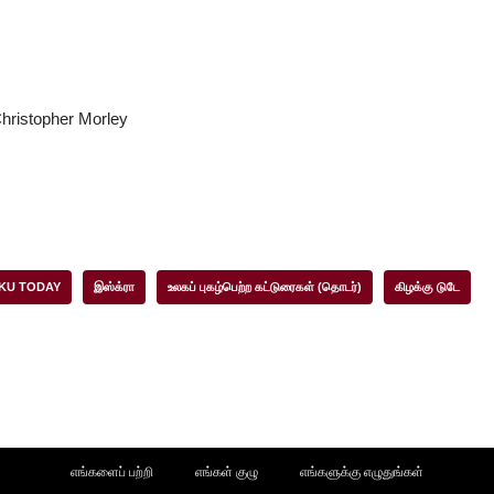
Christopher Morley
KU TODAY
இஸ்க்ரா
உலகப் புகழ்பெற்ற கட்டுரைகள் (தொடர்)
கிழக்கு டுடே
எங்களைப் பற்றி
எங்கள் குழு
எங்களுக்கு எழுதுங்கள்