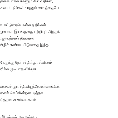
ேச்சையாகக் காணும் சில வரிகள்,
்கலாம், நீங்கள் காணும் உலகத்தையே
்யமான கட்டுரையொன்றை நீங்கள்
்துவமாக இயங்குவது பற்றியும் அந்தக்
யாஜாலத்தால் திடீரென
ின்றிச் சண்டையிடுவதை இந்த
க்கு நேர் சந்திந்து, ஸ்பரிசம்
ிவரிக்க முடியாத விஷேச
ைத் தூரத்திலிருந்தே உள்வாங்கிக்
ளைச் செய்கின்றன. புத்தக
்த்தமான உள்ளடக்கம்
 இருக்கும் மிதமிஞ்சிய