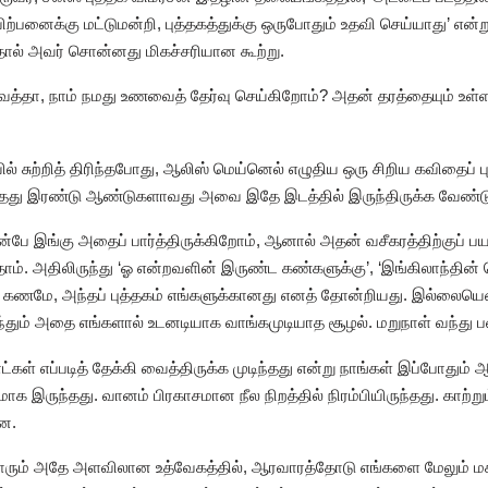
்பனைக்கு மட்டுமன்றி, புத்தகத்துக்கு ஒருபோதும் உதவி செய்யாது’ என்று 
த்தால் அவர் சொன்னது மிகச்சரியான கூற்று.
வைத்தா, நாம் நமது உணவைத் தேர்வு செய்கிறோம்? அதன் தரத்தையும் உ
் சுற்றித் திரிந்தபோது, ஆலிஸ் மெய்னெல் எழுதிய ஒரு சிறிய கவிதைப் 
றைந்தது இரண்டு ஆண்டுகளாவது அவை இதே இடத்தில் இருந்திருக்க வேண்டு
ன்பே இங்கு அதைப் பார்த்திருக்கிறோம், ஆனால் அதன் வசீகரத்திற்குப் ப
. அதிலிருந்து ‘ஓ என்றவளின் இருண்ட கண்களுக்கு’, ‘இங்கிலாந்தின் தெ
ணமே, அந்தப் புத்தகம் எங்களுக்கானது எனத் தோன்றியது. இல்லையென
்தும் அதை எங்களால் உடனடியாக வாங்கமுடியாத சூழல். மறுநாள் வந்து 
ட்கள் எப்படித் தேக்கி வைத்திருக்க முடிந்தது என்று நாங்கள் இப்போது
ாக இருந்தது. வானம் பிரகாசமான நீல நிறத்தில் நிரம்பியிருந்தது. காற்று
ின.
்லோரும் அதே அளவிலான உத்வேகத்தில், ஆரவாரத்தோடு எங்களை மேலும் மகிழ