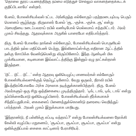
‘தொலை தூரப் பயணத்திற்கு நம்மை எடுத்துச்‌ செல்லும் வாகனத்தைக்கூடக்
குறிப்பிடலாமே’ என்றார்.
பேஸம், போலன்சியக்வஸ் உட்பட அங்கிருந்த எல்லோரும் பதற்றமடையும்படி பெரும்
மௌனம் சூழ்ந்தது. திருவாளர் பேஸம் ‘சூ..-குச்சு..-குச்சு..சூ’ என்று
அமைதியை உடைப்பவராய் ரயில் வண்டிபோல் மெல்லமாய் சத்தமிட்டார். அவர்
முகம் சிவந்தது. ஆதரவுக்காக அருகில் யாரையோ எதிர்பார்த்தார்.
திரு. பேஸம் போலவே நாங்கள் எல்லோரும், போலன்சியக்வஸ் பொருளியல்
பாடத்தில் நல்ல மதிப்பெண் பெற்று, இல்லினாய்ஸ்-க்கு எதிரான ஆட்டத்தில்
நன்கு சோபிக்க வேண்டுமென்று விரும்பினோம். இந்த ஆண்டின் மிக
முக்கியமான, கடினமான இவ்வாட்டத்திற்கு இன்னும் ஏழு நாட்கள்தான்
இருந்தன.
‘டூட்.. டூட்.. டூட்..’ என்ற ஆதரவு ஒலியெழுப்பு மாணவர்கள் எல்லோரும்
போலன்சியக்வஸுக்குத் தெம்பூட்டினோம். வேறு ஒருவர், நீராவி ரயில்
இயந்திரம்போலவே அச்சு‌ அசலாக நடித்துக்காண்பித்தார். திரு.‌ பேஸம்
அவர்களும் ஒரு சிறு ஒத்திகையை முடித்திருந்தார். ‘டிங், டாங், டிங், டாங்’ என்று
நம்பிக்கையோடு ஒலியெழுப்பினார். போலன்சியக்வஸ் தீர்க்கமாகச்
சிந்திப்பதுபோல், கைகளைப் பிணைத்துக்கொண்டு தரையை வெறித்துப்
பார்த்தான். அவன் முகம் இறுக்கமாக மாறியது.
‘இந்தாண்டு, நீ பள்ளிக்கு எப்படி வந்தாய்?’ என்று போலன்சியக்வஸை நோக்கி
கேள்வி எழுப்பிய மறுகணம், ‘சூஃப்பா, சூஃப்பா, சூஃப்பா, சூஃப்பா’ என்று
ஒலிக்குறிப்பால் சைகை காட்டினார் பேராசிரியர்.