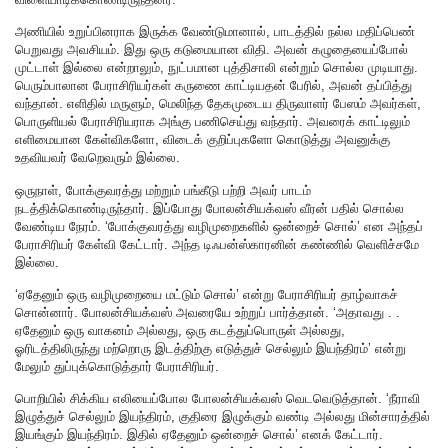
அணியில் உறுப்பினராக இருக்க வேண்டுமானால், பாடத்தில் நல்ல மதிப்பெண்
பெறுவது அவசியம். இது ஒரு கடுமையான விதி. அவன் கழுதையைப்போல்
முட்டாள் இல்லை என்றாலும், நுட்பமான புத்திசாலி என்றும் சொல்ல முடியாது.
பெரும்பாலான பேராசிரியர்கள் கருணை காட்டியதன் பேரில், அவன் தப்பித்து
வந்தான். எளிதில் மருளும், மெலிந்த தேகமுடைய திருவாளர் பேஸம் அவர்கள்,
பொருளியல் பேராசிரியராக அங்கு பணிசெய்து வந்தார். அவரைக் காட்டிலும்
எளிமையான கேள்விகளோ, விடைக் குறிப்புகளோ கொடுத்து அவனுக்கு
உதவியவர் வேறெவரும் இல்லை.
ஒருநாள், போக்குவரத்து மற்றும் பங்கீடு பற்றி அவர் பாடம்
நடத்திக்கொண்டிருந்தார். இப்போது போலன்சியக்வஸ் வீரன் பதில் சொல்ல
வேண்டிய நேரம். ‘போக்குவரத்து வழிமுறைகளில் ஒன்றைச் சொல்’ என அந்தப்
பேராசிரியர் கேள்வி கேட்டார். அந்த டிஃபன்ஸ்காரனின் கண்ணில் வெளிச்சமே
இல்லை.
‘ஏதேனும் ஒரு வழிமுறையை மட்டும் சொல்’ என்று பேராசிரியர் தாழ்வாகச்
சொன்னார். போலன்சியக்வஸ் அவரையே உற்றுப் பார்த்தான். ‘அதாவது . .
ஏதேனும் ஒரு வாகனம் அல்லது, ஒரு கடத்துப்பொருள் அல்லது,
ஓரிடத்திலிருந்து மற்றொரு இடத்திற்கு எடுத்துச் செல்லும் இயந்திரம்’ என்று
மேலும் துப்புக்கொடுத்தார் பேராசிரியர்.
பொறியில் சிக்கிய எலியைப்போல போலன்சியக்வஸ் வெடவெடுத்தான். ‘நீராவி
இழுத்துச் செல்லும் இயந்திரம், குதிரை இழுக்கும் வண்டி அல்லது மின்சாரத்தில்
இயங்கும் இயந்திரம். இதில் ஏதேனும் ஒன்றைச் சொல்’ எனக் கேட்டார்.