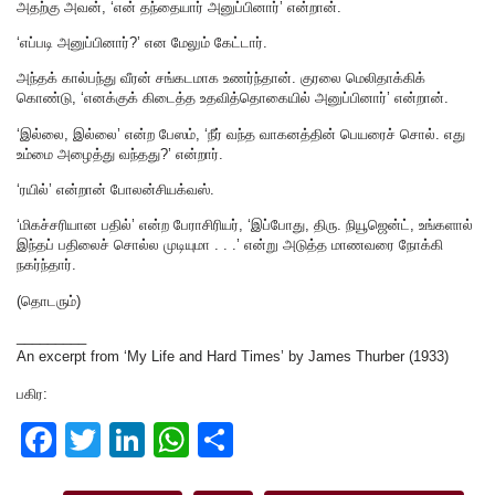
அதற்கு அவன், ‘என் தந்தையார் அனுப்பினார்’ என்றான்.
‘எப்படி அனுப்பினார்?’ என மேலும் கேட்டார்.
அந்தக் கால்பந்து வீரன் சங்கடமாக உணர்ந்தான். குரலை மெலிதாக்கிக்
கொண்டு, ‘எனக்குக் கிடைத்த உதவித்தொகையில் அனுப்பினார்’ என்றான்.
‘இல்லை, இல்லை’ என்ற பேஸம், ‘நீர்‌ வந்த வாகனத்தின் பெயரைச் சொல். எது
உம்மை அழைத்து வந்தது?’ என்றார்.
‘ரயில்’ என்றான் போலன்சியக்வஸ்.
‘மிகச்சரியான பதில்’ என்ற பேராசிரியர், ‘இப்போது, திரு. நியூஜென்ட், உங்களால்
இந்தப் பதிலைச் சொல்ல முடியுமா . . .’ என்று அடுத்த மாணவரை நோக்கி
நகர்ந்தார்.
(தொடரும்)
_________
An excerpt from ‘My Life and Hard Times’ by James Thurber (1933)
பகிர:
F
T
Li
W
S
a
wi
n
h
h