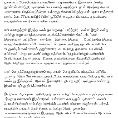
ஒருகணம் ஆச்சரியத்தில் உறைந்தேன். வழக்கம்போல் இல்லாமல் மீச்சிறு
துகள்கள் விசித்திர முறையில் கூட்டமாகத் தெரிந்தன. நான் அவற்றை அவசர
அவசரமாகப் பிரதியெடுத்தேன். பக்கத்து மேசையிலிருந்து என் ஆராவாரத்தைக்
கண்ட பேராசிரியர், மகிழ்ச்சியின் பூரிப்பில் இதழ்கள் பிளவுபட, புருவங்களை
உயர்த்திக்கொண்டு என்னருகில் வந்தார்.
என் காகிதத்தில் இருந்த செல் ஓவியத்தைப் பார்த்தார். ‘என்ன இது?’ என்று
அடுத்து வரும் வார்த்தைகளை அடக்கிக்கொண்டுக் கேட்டார். ‘நான்
இதைத்தான் பார்த்தேன்,’ என்றேன். ‘இல்லை, இல்லை . . நீ பார்க்கவே இல்லை’
என்று அலறிக்கொண்டே கூச்சலிட்டார். தலை குனிந்து நுண்ணோக்கியின்
கட்துண்டில் கண்களைக் குறுக்கினார். சடாரென்று தலையை வெளியில்
எடுத்தவர், ‘அது உன் கண்’ என்று கத்தினார். ‘உற்றுப்பார்க்கும் கண்ணின்
பிரதிபலிப்புத் தோன்றும்படி, நீ இந்த இயந்திரத்தைத் திருத்தியிருக்கிறாய்!
அதில் தெரிந்த உன் கண்ணைத்தான் வரைந்துள்ளாய்!’ என்றார்.
நான் வெறுத்தொதுக்கும் மற்றொரு பாடம், பொருளியல். எப்படியோ அரிதில்
முயன்று அதில் தேர்ச்சியடைந்துவிட்டேன். தாவரவியல் வகுப்பிலிருந்து நேராகச்
செல்வது இங்குதான். ஆனால் இரண்டுமே புரியாத புதிர். ஒன்றும் விளங்காது.‌
இரண்டையும் குழப்பிக்கொள்வேன்.
இயற்பியல் ஆய்வுக்கூடத்திலிருந்து, நான் பயிலும் பொருளியல் வகுப்புக்கு வரும்
மற்றொரு மாணவன் இருக்கிறான். என்னைக் காட்டிலும் படுமோசம். அவன்
போலன்சியக்வஸ் கால்பந்து அணியில் டிஃபன்ஸ் வீரனாக இருந்தான். அந்தக்
காலத்தில் நாட்டின் மிகச் சிறந்த கால்பந்து அணி, ஒகையோ
பல்கலைக்கழகத்தில்தான் இருந்தது. அதில் சிலர் போலன்சியக்வஸ் அணியில்
விளையாடிக்கொண்டிருந்தனர்.