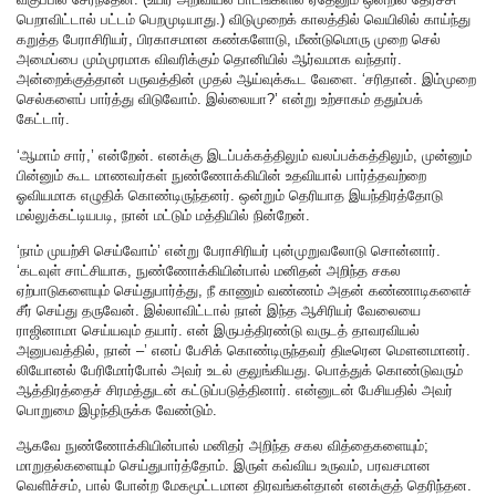
பெறாவிட்டால் பட்டம் பெறமுடியாது.) விடுமுறைக் காலத்தில் வெயிலில் காய்ந்து
கறுத்த பேராசிரியர், பிரகாசமான கண்களோடு, மீண்டுமொரு முறை செல்
அமைப்பை மும்முரமாக விவரிக்கும் தொனியில் ஆர்வமாக வந்தார்.
அன்றைக்குத்தான் பருவத்தின் முதல் ஆய்வுக்கூட வேளை. ‘சரிதான். இம்முறை
செல்களைப் பார்த்து விடுவோம். இல்லையா?’ என்று உற்சாகம் ததும்பக்
கேட்டார்.
‘ஆமாம் சார்,’ என்றேன். எனக்கு இடப்பக்கத்திலும் வலப்பக்கத்திலும், முன்னும்
பின்னும் கூட மாணவர்கள் நுண்ணோக்கியின் உதவியால் பார்த்தவற்றை
ஓவியமாக எழுதிக் கொண்டிருந்தனர். ஒன்றும் தெரியாத இயந்திரத்தோடு
மல்லுக்கட்டியபடி, நான் மட்டும் மத்தியில் நின்றேன்.
‘நாம் முயற்சி செய்வோம்’ என்று பேராசிரியர் புன்முறுவலோடு சொன்னார்.
‘கடவுள் சாட்சியாக, நுண்ணோக்கியின்பால் மனிதன் அறிந்த சகல
ஏற்பாடுகளையும் செய்துபார்த்து, நீ காணும் வண்ணம்‌ அதன் கண்ணாடிகளைச்
சீர் செய்து தருவேன். இல்லாவிட்டால் நான் இந்த ஆசிரியர் வேலையை
ராஜினாமா செய்யவும் தயார். என் இருபத்திரண்டு வருடத் தாவரவியல்
அனுபவத்தில், நான் –’ எனப் பேசிக் கொண்டிருந்தவர் திடீரென மௌனமானர்.
லியோனல் பேரிமோர்போல் அவர் உடல் குலுங்கியது. பொத்துக் கொண்டுவரும்
ஆத்திரத்தைச் சிரமத்துடன் கட்டுப்படுத்தினார். என்னுடன்‌ பேசியதில் அவர்
பொறுமை இழந்திருக்க வேண்டும்.
ஆகவே நுண்ணோக்கியின்பால் மனிதர் அறிந்த சகல வித்தைகளையும்;
மாறுதல்களையும் செய்துபார்த்தோம். இருள் கவ்விய உருவம், பரவசமான
வெளிச்சம், பால் போன்ற மேகமூட்டமான திரவங்கள்தான் எனக்குத் தெரிந்தன.