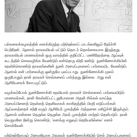
பல்கலைக்கழகத்தில் எனக்கிருந்த மற்றெல்லாப் பாடங்களிலும் தேர்ச்சி
பெற்றேன். ஆனால் தாவரவியல் மட்டும் தொடர் தொல்லையாக இருந்தது.
தாவரவியல் மாணவர்கள் ஒரு வாரத்தில் குறிப்பிட்ட மணிநேரத்தை ஆய்வுக்
கூடத்தில் செலவழிக்க வேண்டும் என்றொரு விதி உண்டு. நுண்ணோக்கியின்
உதவிக்கொண்டு தாவரங்களின் நுண் அமைப்புகளைப் பார்வையிட வேண்டும்.
ஆனால் என் பார்வைக்கு ஒன்றுமே புலப்படாது. நுண்ணோக்கி மூலம்
ஒருபோதும் நான் தாவரச் செல்களைப் பார்த்தது இல்லை. அது என்
ஆசிரியரைக் கோபமூட்டும்.
வழக்கம்போல் நுண்ணோக்கி உதவியால் தாவரச் செல்களைப் பார்வையிடும்
மாணவர்கள், நான் கேள்விப்பட்டதுபோலான அதன் சிக்கல் வாய்ந்த
அமைப்பினைத் தெள்ளத் தெளிவாகக் காகிதத்தில் பிரதி எடுப்பார்கள்.
ஆய்வகத்தைச் சுற்றி வரும் ஆசிரியர் முகத்தில் அத்தனை மகிழ்ச்சி இருக்கும்.
ஆனால் என்னை நெருங்க நெருங்க அவர் முகத்தில் மாற்றம் தென்படும். நான்
வெறுமனே நின்று கொண்டு, ‘எனக்கு எதுவும் தெரியவில்லை’ எனச்
சொல்வேன்.
மற்றெல்லோரும் அமைதியாக அவரவர் நுண்ணோக்கியில் செல் அமைப்புகளைப்