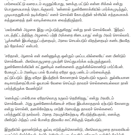
பார்வையிட்டு வரைபடம் எழுதும்போது, உனக்கு மட்டும் என்ன சிக்கல் என்று
பொறுமையாகத் தொடங்குவார். ‘உன்னால் நுண்ணோக்கியில் பார்க்கமுடிந்தும்,
முடியாததுபோல் நடிக்கிறாய்’ எனச் சொல்லி கோபத்தின் உச்சியில் சத்தகமாகக்
கத்துவதைத் தன் வாடிக்கையாக வைத்திருந்தார்.
‘மலர்களின் அழகை இது பாழ்படுத்துகிறது’ என்று நான் சொல்வேன். ‘இந்தப்
பாடத்திட்டத்திற்கு அழகைப் பற்றி அக்கறை கிடையாது’ என்று அவர் சொல்வார்.
‘பூக்களின் இயங்குநுட்பத்தையும், அவை செயல்படும் விதத்தையும் கண்டறிவதே
நம் நோக்கம்’ என்பார்.
‘சரிதான், ஆனால் என் கண்ணுக்கு ஒன்றும் புலப்படவில்லையே’ என மீண்டும்
சொல்வேன். மீளவொருமுறை முயற்சி செய்துபார்க்க வற்புறுத்துவார்.
நுண்ணோக்கியின் கட்துண்டில் கண்களைக் குறுக்கிக்கொண்டு பார்ப்பேன்.
மேகமூட்டம் அண்டிய பால் போன்ற ஏதோ ஒரு பண்டம் பார்வைக்குத்
தட்டுப்படும். இது ஏதோ இயந்திரக் கோளாறால் தென்படும் உருவம். துல்லியமான
கடிகாரத்தைப்போல் ஓயாமல் வேலை செய்யும் தாவரச் செல்களையல்லவா நான்
பார்த்திருக்க வேண்டும்!
‘எனக்குப் பால்போல ஏதோவொரு உருவம் தெரிகிறது,’ என்று அவரிடம்
சொல்வேன். அது நுண்ணோக்கியைச் சரிவர இயக்காததால் ஏற்படும் கோளாறு
என்று சொல்லி, தனக்கேற்றபடி மாற்றி அமைத்து தாவரச் செல்களைப்
பார்த்துவிட்டு நகர்வார். அதை அவருக்கேற்றபடி சீர்படுத்தியதால், எனக்கு
மீண்டும் அந்தப் பால் போன்ற திரவமே காட்சிக்குத் தென்படும்.
இறுதியில் ஓராண்டுக்கு ஓய்வு எடுத்துக்கொண்டு, மீளவொருமுறை தாவரவியல்
வகுப்பில் சேர்ந்தேன். (உயிர் அறிவியல் பாடங்களில் ஏதேனும் ஒன்றில் தேர்ச்சி